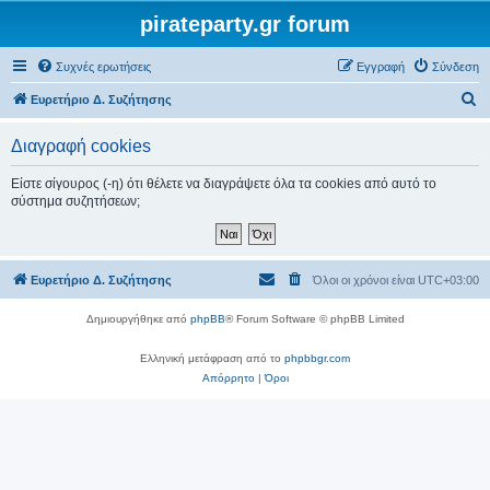
pirateparty.gr forum
Συχνές ερωτήσεις
Εγγραφή
Σύνδεση
Α
Ευρετήριο Δ. Συζήτησης
ν
Διαγραφή cookies
α
ζ
Είστε σίγουρος (-η) ότι θέλετε να διαγράψετε όλα τα cookies από αυτό το
σύστημα συζητήσεων;
ή
τ
η
Ευρετήριο Δ. Συζήτησης
Όλοι οι χρόνοι είναι
UTC+03:00
σ
η
Δημιουργήθηκε από
phpBB
® Forum Software © phpBB Limited
Ελληνική μετάφραση από το
phpbbgr.com
Απόρρητο
|
Όροι