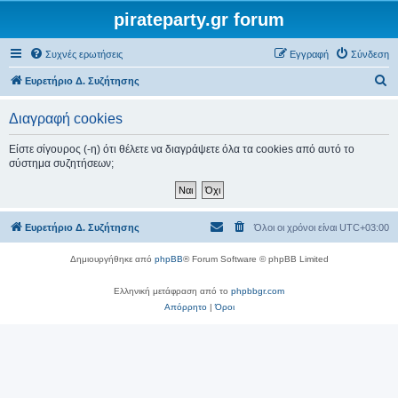
pirateparty.gr forum
Συχνές ερωτήσεις
Εγγραφή
Σύνδεση
Α
Ευρετήριο Δ. Συζήτησης
ν
Διαγραφή cookies
α
ζ
Είστε σίγουρος (-η) ότι θέλετε να διαγράψετε όλα τα cookies από αυτό το
σύστημα συζητήσεων;
ή
τ
η
Ευρετήριο Δ. Συζήτησης
Όλοι οι χρόνοι είναι
UTC+03:00
σ
η
Δημιουργήθηκε από
phpBB
® Forum Software © phpBB Limited
Ελληνική μετάφραση από το
phpbbgr.com
Απόρρητο
|
Όροι