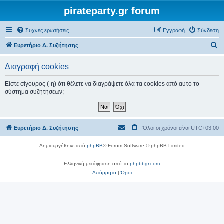
pirateparty.gr forum
Συχνές ερωτήσεις
Εγγραφή
Σύνδεση
Α
Ευρετήριο Δ. Συζήτησης
ν
Διαγραφή cookies
α
ζ
Είστε σίγουρος (-η) ότι θέλετε να διαγράψετε όλα τα cookies από αυτό το
σύστημα συζητήσεων;
ή
τ
η
Ευρετήριο Δ. Συζήτησης
Όλοι οι χρόνοι είναι
UTC+03:00
σ
η
Δημιουργήθηκε από
phpBB
® Forum Software © phpBB Limited
Ελληνική μετάφραση από το
phpbbgr.com
Απόρρητο
|
Όροι