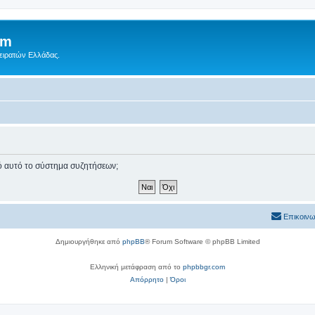
um
Πειρατών Ελλάδας.
πό αυτό το σύστημα συζητήσεων;
Επικοινω
Δημιουργήθηκε από
phpBB
® Forum Software © phpBB Limited
Ελληνική μετάφραση από το
phpbbgr.com
Απόρρητο
|
Όροι