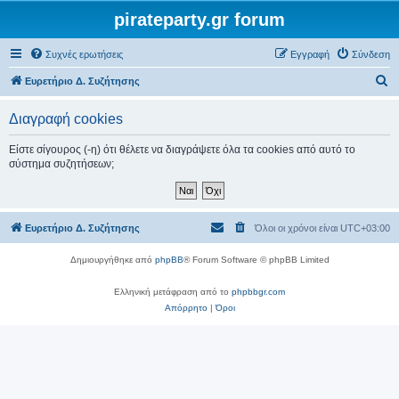
pirateparty.gr forum
Συχνές ερωτήσεις
Εγγραφή
Σύνδεση
Α
Ευρετήριο Δ. Συζήτησης
ν
Διαγραφή cookies
α
ζ
Είστε σίγουρος (-η) ότι θέλετε να διαγράψετε όλα τα cookies από αυτό το
σύστημα συζητήσεων;
ή
τ
η
Ευρετήριο Δ. Συζήτησης
Όλοι οι χρόνοι είναι
UTC+03:00
σ
η
Δημιουργήθηκε από
phpBB
® Forum Software © phpBB Limited
Ελληνική μετάφραση από το
phpbbgr.com
Απόρρητο
|
Όροι