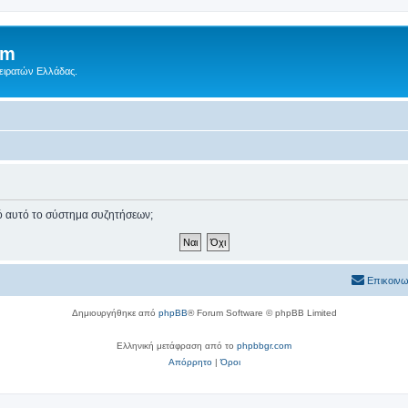
um
Πειρατών Ελλάδας.
πό αυτό το σύστημα συζητήσεων;
Επικοινω
Δημιουργήθηκε από
phpBB
® Forum Software © phpBB Limited
Ελληνική μετάφραση από το
phpbbgr.com
Απόρρητο
|
Όροι