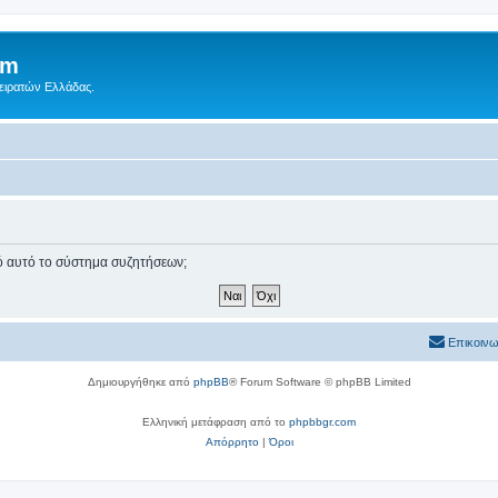
um
Πειρατών Ελλάδας.
πό αυτό το σύστημα συζητήσεων;
Επικοινω
Δημιουργήθηκε από
phpBB
® Forum Software © phpBB Limited
Ελληνική μετάφραση από το
phpbbgr.com
Απόρρητο
|
Όροι