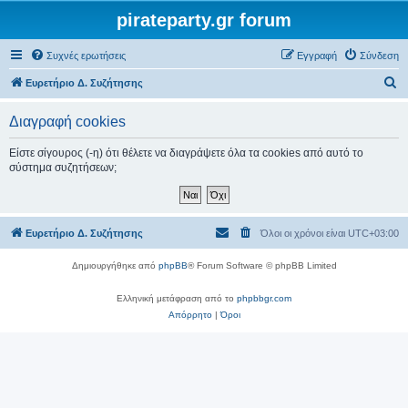
pirateparty.gr forum
Συχνές ερωτήσεις
Εγγραφή
Σύνδεση
Α
Ευρετήριο Δ. Συζήτησης
ν
Διαγραφή cookies
α
ζ
Είστε σίγουρος (-η) ότι θέλετε να διαγράψετε όλα τα cookies από αυτό το
σύστημα συζητήσεων;
ή
τ
η
Ευρετήριο Δ. Συζήτησης
Όλοι οι χρόνοι είναι
UTC+03:00
σ
η
Δημιουργήθηκε από
phpBB
® Forum Software © phpBB Limited
Ελληνική μετάφραση από το
phpbbgr.com
Απόρρητο
|
Όροι