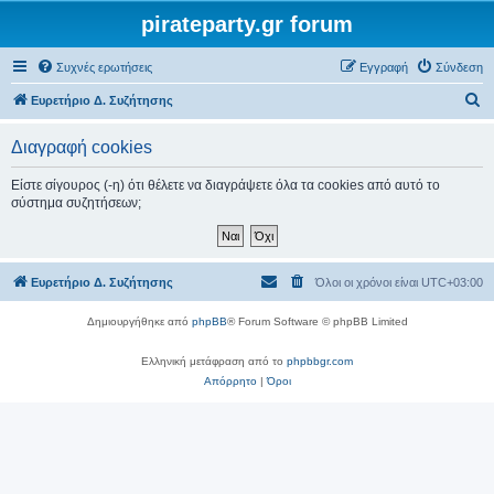
pirateparty.gr forum
Συχνές ερωτήσεις
Εγγραφή
Σύνδεση
Α
Ευρετήριο Δ. Συζήτησης
ν
Διαγραφή cookies
α
ζ
Είστε σίγουρος (-η) ότι θέλετε να διαγράψετε όλα τα cookies από αυτό το
σύστημα συζητήσεων;
ή
τ
η
Ευρετήριο Δ. Συζήτησης
Όλοι οι χρόνοι είναι
UTC+03:00
σ
η
Δημιουργήθηκε από
phpBB
® Forum Software © phpBB Limited
Ελληνική μετάφραση από το
phpbbgr.com
Απόρρητο
|
Όροι