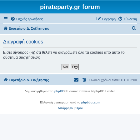
pirateparty.gr forum
Συχνές ερωτήσεις
Εγγραφή
Σύνδεση
Α
Ευρετήριο Δ. Συζήτησης
ν
Διαγραφή cookies
α
ζ
Είστε σίγουρος (-η) ότι θέλετε να διαγράψετε όλα τα cookies από αυτό το
σύστημα συζητήσεων;
ή
τ
η
Ευρετήριο Δ. Συζήτησης
Όλοι οι χρόνοι είναι
UTC+03:00
σ
η
Δημιουργήθηκε από
phpBB
® Forum Software © phpBB Limited
Ελληνική μετάφραση από το
phpbbgr.com
Απόρρητο
|
Όροι