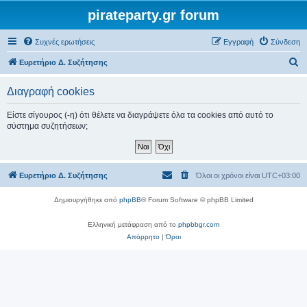
pirateparty.gr forum
Συχνές ερωτήσεις
Εγγραφή
Σύνδεση
Α
Ευρετήριο Δ. Συζήτησης
ν
Διαγραφή cookies
α
ζ
Είστε σίγουρος (-η) ότι θέλετε να διαγράψετε όλα τα cookies από αυτό το
σύστημα συζητήσεων;
ή
τ
η
Ευρετήριο Δ. Συζήτησης
Όλοι οι χρόνοι είναι
UTC+03:00
σ
η
Δημιουργήθηκε από
phpBB
® Forum Software © phpBB Limited
Ελληνική μετάφραση από το
phpbbgr.com
Απόρρητο
|
Όροι