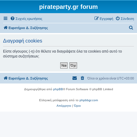
pirateparty.gr forum
Συχνές ερωτήσεις
Εγγραφή
Σύνδεση
Α
Ευρετήριο Δ. Συζήτησης
ν
Διαγραφή cookies
α
ζ
Είστε σίγουρος (-η) ότι θέλετε να διαγράψετε όλα τα cookies από αυτό το
σύστημα συζητήσεων;
ή
τ
η
Ευρετήριο Δ. Συζήτησης
Όλοι οι χρόνοι είναι
UTC+03:00
σ
η
Δημιουργήθηκε από
phpBB
® Forum Software © phpBB Limited
Ελληνική μετάφραση από το
phpbbgr.com
Απόρρητο
|
Όροι