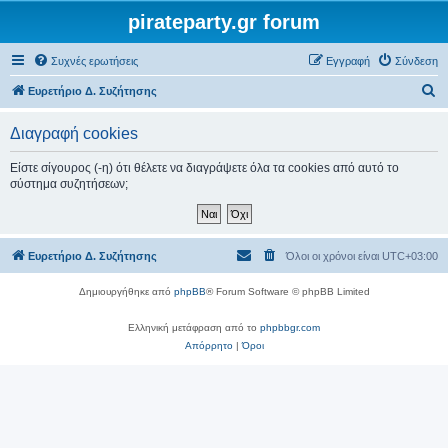
pirateparty.gr forum
Συχνές ερωτήσεις
Εγγραφή
Σύνδεση
Α
Ευρετήριο Δ. Συζήτησης
ν
Διαγραφή cookies
α
ζ
Είστε σίγουρος (-η) ότι θέλετε να διαγράψετε όλα τα cookies από αυτό το
σύστημα συζητήσεων;
ή
τ
η
Ευρετήριο Δ. Συζήτησης
Όλοι οι χρόνοι είναι
UTC+03:00
σ
η
Δημιουργήθηκε από
phpBB
® Forum Software © phpBB Limited
Ελληνική μετάφραση από το
phpbbgr.com
Απόρρητο
|
Όροι