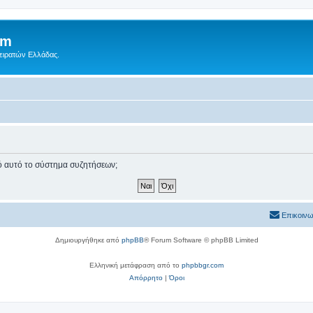
um
Πειρατών Ελλάδας.
πό αυτό το σύστημα συζητήσεων;
Επικοινω
Δημιουργήθηκε από
phpBB
® Forum Software © phpBB Limited
Ελληνική μετάφραση από το
phpbbgr.com
Απόρρητο
|
Όροι