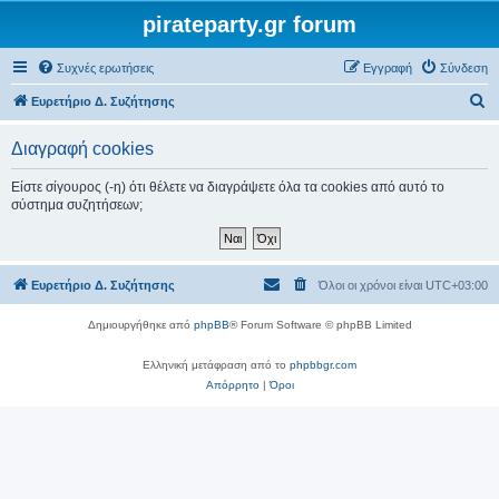
pirateparty.gr forum
Συχνές ερωτήσεις
Εγγραφή
Σύνδεση
Α
Ευρετήριο Δ. Συζήτησης
ν
Διαγραφή cookies
α
ζ
Είστε σίγουρος (-η) ότι θέλετε να διαγράψετε όλα τα cookies από αυτό το
σύστημα συζητήσεων;
ή
τ
η
Ευρετήριο Δ. Συζήτησης
Όλοι οι χρόνοι είναι
UTC+03:00
σ
η
Δημιουργήθηκε από
phpBB
® Forum Software © phpBB Limited
Ελληνική μετάφραση από το
phpbbgr.com
Απόρρητο
|
Όροι