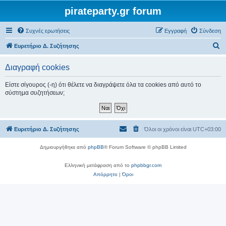
pirateparty.gr forum
Συχνές ερωτήσεις
Εγγραφή
Σύνδεση
Α
Ευρετήριο Δ. Συζήτησης
ν
Διαγραφή cookies
α
ζ
Είστε σίγουρος (-η) ότι θέλετε να διαγράψετε όλα τα cookies από αυτό το
σύστημα συζητήσεων;
ή
τ
η
Ευρετήριο Δ. Συζήτησης
Όλοι οι χρόνοι είναι
UTC+03:00
σ
η
Δημιουργήθηκε από
phpBB
® Forum Software © phpBB Limited
Ελληνική μετάφραση από το
phpbbgr.com
Απόρρητο
|
Όροι