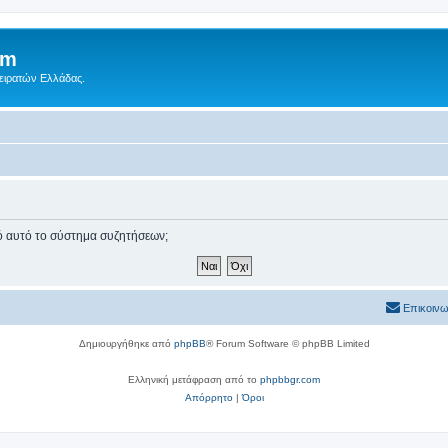
um
Πειρατών Ελλάδας.
πό αυτό το σύστημα συζητήσεων;
Επικοινω
Δημιουργήθηκε από
phpBB
® Forum Software © phpBB Limited
Ελληνική μετάφραση από το
phpbbgr.com
Απόρρητο
|
Όροι