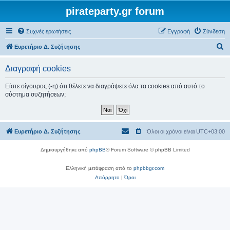
pirateparty.gr forum
Συχνές ερωτήσεις
Εγγραφή
Σύνδεση
Α
Ευρετήριο Δ. Συζήτησης
ν
Διαγραφή cookies
α
ζ
Είστε σίγουρος (-η) ότι θέλετε να διαγράψετε όλα τα cookies από αυτό το
σύστημα συζητήσεων;
ή
τ
η
Ευρετήριο Δ. Συζήτησης
Όλοι οι χρόνοι είναι
UTC+03:00
σ
η
Δημιουργήθηκε από
phpBB
® Forum Software © phpBB Limited
Ελληνική μετάφραση από το
phpbbgr.com
Απόρρητο
|
Όροι