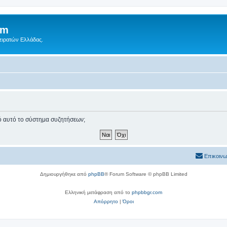
um
Πειρατών Ελλάδας.
πό αυτό το σύστημα συζητήσεων;
Επικοινω
Δημιουργήθηκε από
phpBB
® Forum Software © phpBB Limited
Ελληνική μετάφραση από το
phpbbgr.com
Απόρρητο
|
Όροι