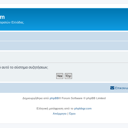
um
Πειρατών Ελλάδας.
πό αυτό το σύστημα συζητήσεων;
Επικοινω
Δημιουργήθηκε από
phpBB
® Forum Software © phpBB Limited
Ελληνική μετάφραση από το
phpbbgr.com
Απόρρητο
|
Όροι