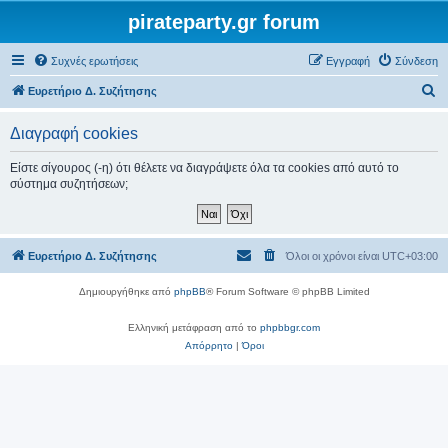
pirateparty.gr forum
Συχνές ερωτήσεις
Εγγραφή
Σύνδεση
Α
Ευρετήριο Δ. Συζήτησης
ν
Διαγραφή cookies
α
ζ
Είστε σίγουρος (-η) ότι θέλετε να διαγράψετε όλα τα cookies από αυτό το
σύστημα συζητήσεων;
ή
τ
η
Ευρετήριο Δ. Συζήτησης
Όλοι οι χρόνοι είναι
UTC+03:00
σ
η
Δημιουργήθηκε από
phpBB
® Forum Software © phpBB Limited
Ελληνική μετάφραση από το
phpbbgr.com
Απόρρητο
|
Όροι