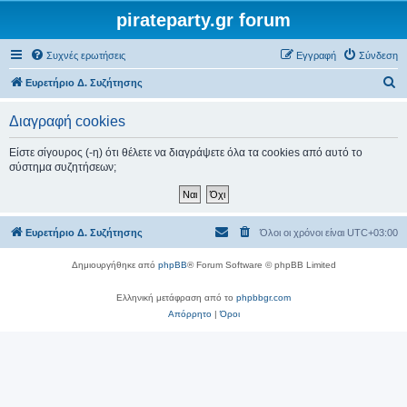
pirateparty.gr forum
Συχνές ερωτήσεις
Εγγραφή
Σύνδεση
Α
Ευρετήριο Δ. Συζήτησης
ν
Διαγραφή cookies
α
ζ
Είστε σίγουρος (-η) ότι θέλετε να διαγράψετε όλα τα cookies από αυτό το
σύστημα συζητήσεων;
ή
τ
η
Ευρετήριο Δ. Συζήτησης
Όλοι οι χρόνοι είναι
UTC+03:00
σ
η
Δημιουργήθηκε από
phpBB
® Forum Software © phpBB Limited
Ελληνική μετάφραση από το
phpbbgr.com
Απόρρητο
|
Όροι