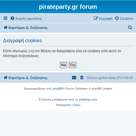
pirateparty.gr forum
Συχνές ερωτήσεις
Εγγραφή
Σύνδεση
Α
Ευρετήριο Δ. Συζήτησης
ν
Διαγραφή cookies
α
ζ
Είστε σίγουρος (-η) ότι θέλετε να διαγράψετε όλα τα cookies από αυτό το
σύστημα συζητήσεων;
ή
τ
η
Ευρετήριο Δ. Συζήτησης
Όλοι οι χρόνοι είναι
UTC+03:00
σ
η
Δημιουργήθηκε από
phpBB
® Forum Software © phpBB Limited
Ελληνική μετάφραση από το
phpbbgr.com
Απόρρητο
|
Όροι