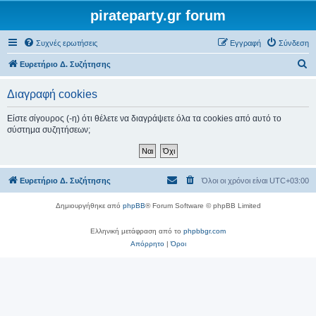
pirateparty.gr forum
Συχνές ερωτήσεις
Εγγραφή
Σύνδεση
Α
Ευρετήριο Δ. Συζήτησης
ν
Διαγραφή cookies
α
ζ
Είστε σίγουρος (-η) ότι θέλετε να διαγράψετε όλα τα cookies από αυτό το
σύστημα συζητήσεων;
ή
τ
η
Ευρετήριο Δ. Συζήτησης
Όλοι οι χρόνοι είναι
UTC+03:00
σ
η
Δημιουργήθηκε από
phpBB
® Forum Software © phpBB Limited
Ελληνική μετάφραση από το
phpbbgr.com
Απόρρητο
|
Όροι