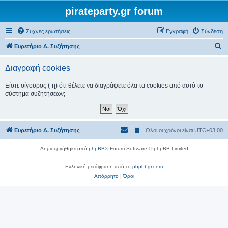
pirateparty.gr forum
Συχνές ερωτήσεις
Εγγραφή
Σύνδεση
Α
Ευρετήριο Δ. Συζήτησης
ν
Διαγραφή cookies
α
ζ
Είστε σίγουρος (-η) ότι θέλετε να διαγράψετε όλα τα cookies από αυτό το
σύστημα συζητήσεων;
ή
τ
η
Ευρετήριο Δ. Συζήτησης
Όλοι οι χρόνοι είναι
UTC+03:00
σ
η
Δημιουργήθηκε από
phpBB
® Forum Software © phpBB Limited
Ελληνική μετάφραση από το
phpbbgr.com
Απόρρητο
|
Όροι