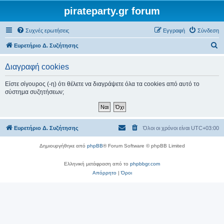
pirateparty.gr forum
Συχνές ερωτήσεις
Εγγραφή
Σύνδεση
Α
Ευρετήριο Δ. Συζήτησης
ν
Διαγραφή cookies
α
ζ
Είστε σίγουρος (-η) ότι θέλετε να διαγράψετε όλα τα cookies από αυτό το
σύστημα συζητήσεων;
ή
τ
η
Ευρετήριο Δ. Συζήτησης
Όλοι οι χρόνοι είναι
UTC+03:00
σ
η
Δημιουργήθηκε από
phpBB
® Forum Software © phpBB Limited
Ελληνική μετάφραση από το
phpbbgr.com
Απόρρητο
|
Όροι