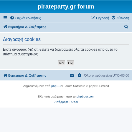
pirateparty.gr forum
Συχνές ερωτήσεις
Εγγραφή
Σύνδεση
Α
Ευρετήριο Δ. Συζήτησης
ν
Διαγραφή cookies
α
ζ
Είστε σίγουρος (-η) ότι θέλετε να διαγράψετε όλα τα cookies από αυτό το
σύστημα συζητήσεων;
ή
τ
η
Ευρετήριο Δ. Συζήτησης
Όλοι οι χρόνοι είναι
UTC+03:00
σ
η
Δημιουργήθηκε από
phpBB
® Forum Software © phpBB Limited
Ελληνική μετάφραση από το
phpbbgr.com
Απόρρητο
|
Όροι