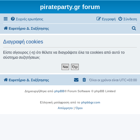
pirateparty.gr forum
Συχνές ερωτήσεις
Εγγραφή
Σύνδεση
Α
Ευρετήριο Δ. Συζήτησης
ν
Διαγραφή cookies
α
ζ
Είστε σίγουρος (-η) ότι θέλετε να διαγράψετε όλα τα cookies από αυτό το
σύστημα συζητήσεων;
ή
τ
η
Ευρετήριο Δ. Συζήτησης
Όλοι οι χρόνοι είναι
UTC+03:00
σ
η
Δημιουργήθηκε από
phpBB
® Forum Software © phpBB Limited
Ελληνική μετάφραση από το
phpbbgr.com
Απόρρητο
|
Όροι