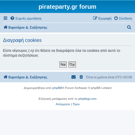
pirateparty.gr forum
Συχνές ερωτήσεις
Εγγραφή
Σύνδεση
Α
Ευρετήριο Δ. Συζήτησης
ν
Διαγραφή cookies
α
ζ
Είστε σίγουρος (-η) ότι θέλετε να διαγράψετε όλα τα cookies από αυτό το
σύστημα συζητήσεων;
ή
τ
η
Ευρετήριο Δ. Συζήτησης
Όλοι οι χρόνοι είναι
UTC+03:00
σ
η
Δημιουργήθηκε από
phpBB
® Forum Software © phpBB Limited
Ελληνική μετάφραση από το
phpbbgr.com
Απόρρητο
|
Όροι