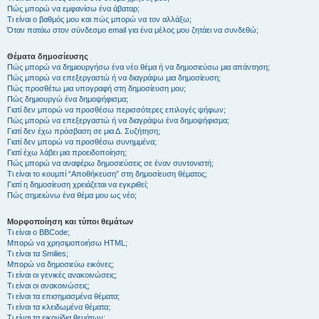
Πώς μπορώ να εμφανίσω ένα άβαταρ;
Τι είναι ο βαθμός μου και πώς μπορώ να τον αλλάξω;
Όταν πατάω στον σύνδεσμο email για ένα μέλος μου ζητάει να συνδεθώ;
Θέματα δημοσίευσης
Πώς μπορώ να δημιουργήσω ένα νέο θέμα ή να δημοσιεύσω μια απάντηση;
Πώς μπορώ να επεξεργαστώ ή να διαγράψω μια δημοσίευση;
Πώς προσθέτω μια υπογραφή στη δημοσίευση μου;
Πώς δημιουργώ ένα δημοψήφισμα;
Γιατί δεν μπορώ να προσθέσω περισσότερες επιλογές ψήφων;
Πώς μπορώ να επεξεργαστώ ή να διαγράψω ένα δημοψήφισμα;
Γιατί δεν έχω πρόσβαση σε μια Δ. Συζήτηση;
Γιατί δεν μπορώ να προσθέσω συνημμένα;
Γιατί έχω λάβει μια προειδοποίηση;
Πώς μπορώ να αναφέρω δημοσιεύσεις σε έναν συντονιστή;
Τι είναι το κουμπί “Αποθήκευση” στη δημοσίευση θέματος;
Γιατί η δημοσίευση χρειάζεται να εγκριθεί;
Πώς σημειώνω ένα θέμα μου ως νέο;
Μορφοποίηση και τύποι θεμάτων
Τι είναι ο BBCode;
Μπορώ να χρησιμοποιήσω HTML;
Τι είναι τα Smilies;
Μπορώ να δημοσιεύω εικόνες;
Τι είναι οι γενικές ανακοινώσεις;
Τι είναι οι ανακοινώσεις;
Τι είναι τα επισημασμένα θέματα;
Τι είναι τα κλειδωμένα θέματα;
Τι είναι τα εικονίδια θεμάτων;