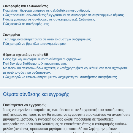
Συνδρομές και Σελιδοδείκτες
Ποια είναι η διαφορά ανάμεσα σε σελιδοδείκτη και συνδρομή;
Πώς προσθέτω σελιδοδείκτες ή εγγράφομαι σε συνδρομές σε συγκεκριμένα θέματα;
Πώς εγγράφομαι σε συνδρομές σε συγκεκριμένες Δ. Συζητήσεις;
Πώς αφαιρώ τις συνδρομές μου;
Συνημμένα
Τι συνημμένα επιτρέπονται σε αυτό το σύστημα συζητήσεων;
Πώς μπορώ να βρω όλα τα συνημμένα μου;
Θέματα σχετικά με το phpBB
Ποιος έχει δημιουργήσει αυτό το σύστημα συζητήσεων;
Γιατί δεν είναι διαθέσιμο το Χ χαρακτηριστικό;
Με ποιον θα επικοινωνήσω σχετικά με κατάχρηση ή/και νομικά θέματα που σχετίζονται
με αυτό το σύστημα συζητήσεων;
Πώς μπορώ να επικοινωνήσω με τον διαχειριστή του συστήματος συζητήσεων;
Θέματα σύνδεσης και εγγραφής
Γιατί πρέπει να εγγραφώ;
Ίσως να μην είναι απαραίτητο, εναπόκειται στον διαχειριστή του συστήματος
συζητήσεων ως προς το αν θα πρέπει να εγγραφείτε προκειμένου να αναρτήσετε
μηνύματα. Ωστόσο, η εγγραφή θα σας δώσει πρόσβαση σε πρόσθετες
υπηρεσίες που δεν είναι διαθέσιμες σε επισκέπτες όπως ο καθορισμός εικόνων
μελών (avatars), προσωπικά μηνύματα, αποστολή και λήψη μηνυμάτων