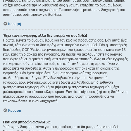
εγγραφούν. Κάποιος διαχειριστής του συστήματος συζητήσεων μπορεί επίσης
να έχει αποκλείσει την IP διεύθυνσή σας ή να μην επιτρέπει το όνομα μέλους
που προσπαθείτε να καταχωρίσετε. Επικοινωνήστε με κάποιον διαχειριστή του
συστήματος συζητήσεων για βοήθεια.
Κορυφή
Έχω κάνει εγγραφή, αλλά δεν μπορώ να συνδεθώ!
Πρώτα, ελέγξτε το όνομα μέλους και τον κωδικό πρόσβασής σας. Εάν αυτά είναι
σωστά, τότε ένα από τα δύο πράγματα μπορεί να έχει συμβεί. Εάν η υποστήριξη
διακήρυξης COPPA είναι ενεργοποιημένη και έχετε ορίσει ότι είστε κάτω των 13
ετών κατά τη διάρκεια της εγγραφής, θα πρέπει να ακολουθήσετε τις οδηγίες
που έχετε λάβει. Μερικά συστήματα συζητήσεων απαιτούν όλες οι νέες εγγραφές
να ενεργοποιούνται, είτε από εσάς είτε από τον διαχειριστή προκειμένου να
μπορέσετε να συνδεθείτε. Αυτή η πληροφορία υπήρχε κατά τη διάρκεια της
εγγραφής. Εάν έχετε λάβει ένα μήνυμα ηλεκτρονικού ταχυδρομείου,
ακολουθήστε τις οδηγίες. Εάν δεν λάβετε ένα μήνυμα ηλεκτρονικού
ταχυδρομείου, ενδεχομένως να έχετε δώσει μια λανθασμένη διεύθυνση
ηλεκτρονικού ταχυδρομείου ή το μήνυμα ηλεκτρονικού ταχυδρομείου, έχει
μπλοκαριστεί από κάποιο φίλτρο spam. Εάν είστε σίγουρος (-η) ότι η διεύθυνση
ηλεκτρονικού ταχυδρομείου που δώσατε είναι σωστή, προσπαθήστε να
επικοινωνήσετε με έναν διαχειριστή.
Κορυφή
Γιατί δεν μπορώ να συνδεθώ;
Υπάρχουν διάφοροι λόγοι για τους οποίους αυτό θα μπορούσε να συμβεί.