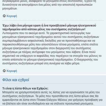
συγκεκριμένο μέλος, αναφέρετε τα μηνύματα στους συντονιστές. Έχουν τη
δυνατότητα να αποτρέψουν ένα μέλος από την αποστολή προσωπικών
μηνυμάτων.
Κορυφή
Έχω λάβει ένα μήνυμα spam ή ένα προσβλητικό μήνυμα ηλεκτρονικού
ταχυδρομείου από κάποιο μέλος του συστήματος συζητήσεων!
Λυπούμαστε που το ακούμε αυτό. Το χαρακτηριστικό λειτουργίας των
μηνυμάτων ηλεκτρονικού ταχυδρομείου αυτού του συστήματος συζητήσεων
συμπεριλαμβάνουν ασφαλιστικές δικλείδες για να προσπαθήσουμε και να
παρακολουθήσουμε μέλη που αποστέλλουν τέτοια μηνύματα, οπότε στείλτε
μήνυμα ηλεκτρονικού ταχυδρομείου στον διαχειριστή του συστήματος
συζητήσεων με πλήρες αντίγραφο του μηνύματος που λάβατε. Είναι πολύ
σημαντικό να υπάρχουν οι κεφαλίδες που περιέχουν τα στοιχεία του μέλους το
οποίο απέστειλε το μήνυμα ηλεκτρονικού ταχυδρομείου. Ο διαχειριστής του
συστήματος συζητήσεων μπορεί στη συνέχεια να λάβει μέτρα.
Κορυφή
Φίλοι και εχθροί
Τι είναι η λίστα Φίλων και Εχθρών;
Μπορείτε να χρησιμοποιήσετε αυτές τις λίστες για να οργανώσετε τα μέλη του
συστήματος συζητήσεων. Τα μέλη που προστίθενται στη λίστα φίλων σας θα
εμφανίζονται σε λίστα στον Πίνακα Ελέγχου Μέλους για γρήγορη πρόσβαση για
να βλέπετε εάν είναι συνδεδεμένοι και να στέλνετε προσωπικά μηνύματα.