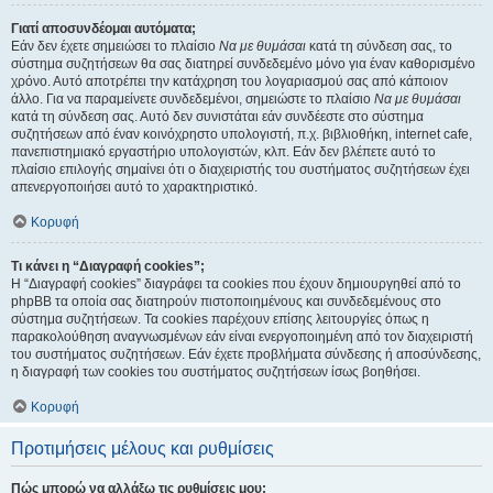
Γιατί αποσυνδέομαι αυτόματα;
Εάν δεν έχετε σημειώσει το πλαίσιο
Να με θυμάσαι
κατά τη σύνδεση σας, το
σύστημα συζητήσεων θα σας διατηρεί συνδεδεμένο μόνο για έναν καθορισμένο
χρόνο. Αυτό αποτρέπει την κατάχρηση του λογαριασμού σας από κάποιον
άλλο. Για να παραμείνετε συνδεδεμένοι, σημειώστε το πλαίσιο
Να με θυμάσαι
κατά τη σύνδεση σας. Αυτό δεν συνιστάται εάν συνδέεστε στο σύστημα
συζητήσεων από έναν κοινόχρηστο υπολογιστή, π.χ. βιβλιοθήκη, internet cafe,
πανεπιστημιακό εργαστήριο υπολογιστών, κλπ. Εάν δεν βλέπετε αυτό το
πλαίσιο επιλογής σημαίνει ότι ο διαχειριστής του συστήματος συζητήσεων έχει
απενεργοποιήσει αυτό το χαρακτηριστικό.
Κορυφή
Τι κάνει η “Διαγραφή cookies”;
Η “Διαγραφή cookies” διαγράφει τα cookies που έχουν δημιουργηθεί από το
phpBB τα οποία σας διατηρούν πιστοποιημένους και συνδεδεμένους στο
σύστημα συζητήσεων. Τα cookies παρέχουν επίσης λειτουργίες όπως η
παρακολούθηση αναγνωσμένων εάν είναι ενεργοποιημένη από τον διαχειριστή
του συστήματος συζητήσεων. Εάν έχετε προβλήματα σύνδεσης ή αποσύνδεσης,
η διαγραφή των cookies του συστήματος συζητήσεων ίσως βοηθήσει.
Κορυφή
Προτιμήσεις μέλους και ρυθμίσεις
Πώς μπορώ να αλλάξω τις ρυθμίσεις μου;