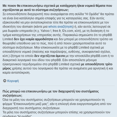
Με ποιον θα επικοινωνήσω σχετικά με κατάχρηση ή/και νομικά θέματα που
σχετίζονται με αυτό το σύστημα συζητήσεων;
Σε οποιονδήποτε διαχειριστή που αναγράφεται στη σελίδα “Η Ομάδα” θα πρέπει
να είναι ένα κατάλληλο σημείο επαφής για τις καταγγελίες σας. Εάν αυτός
εξακολουθεί να μην ανταποκρίνεται τότε θα πρέπει να επικοινωνήσετε με τον
ιδιοκτήτη του domain (κάντε μια
whois αναζήτηση
) ή, εάν αυτός λειτουργεί σε
μια δωρεάν υπηρεσία (π.χ. Yahoo !, free.fr, f2s.com, κλπ), με τη διοίκηση ή το
τμήμα καταχρήσεων της υπηρεσίας αυτής. Παρακαλώ σημειώστε ότι το phpBB
Limited
δεν έχει καμία αρμοδιότητα
και δεν μπορεί με οποιονδήποτε τρόπο να
θεωρηθεί υπεύθυνο για το πώς, πού ή από ποιον χρησιμοποιείται αυτό το
σύστημα συζητήσεων. Μην επικοινωνείτε με το phpBB Limited σχετικά με
οποιαδήποτε νομικό (παύσης και παράλειψης, ευθύνης, συκοφαντικό σχόλιο,
κλπ.) ζήτημα το οποίο
δεν σχετίζεται άμεσα
με την ιστοσελίδα phpBB.com ή το
διακριτικό λογισμικό του ιδίου του phpBB. Εάν αποστείλετε μήνυμα
ηλεκτρονικού ταχυδρομείου στο phpBB Limited σχετικά
με οποιοδήποτε τρίτο
μέρος
χρήσης αυτού του λογισμικού θα πρέπει να αναμένετε μια αρνητική ή και
καμία ανταπόκριση.
Κορυφή
Πώς μπορώ να επικοινωνήσω με τον διαχειριστή του συστήματος
συζητήσεων;
Όλα τα μέλη του συστήματος συζητήσεων μπορούν να χρησιμοποιούν τη
φόρμα “Επικοινωνήστε μαζί μας”, εάν η επιλογή είναι ενεργοποιημένη από τον
διαχειριστή του συστήματος συζητήσεων.
Τα μέλη του συστήματος συζητήσεων μπορούν επίσης να χρησιμοποιούν τον
σύνδεσμο “Η ομάδα”.