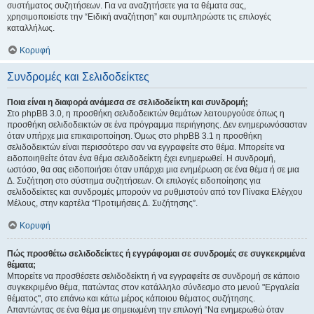
συστήματος συζητήσεων. Για να αναζητήσετε για τα θέματα σας,
χρησιμοποιείστε την “Ειδική αναζήτηση” και συμπληρώστε τις επιλογές
καταλλήλως.
Κορυφή
Συνδρομές και Σελιδοδείκτες
Ποια είναι η διαφορά ανάμεσα σε σελιδοδείκτη και συνδρομή;
Στο phpBB 3.0, η προσθήκη σελιδοδεικτών θεμάτων λειτουργούσε όπως η
προσθήκη σελιδοδεικτών σε ένα πρόγραμμα περιήγησης. Δεν ενημερωνόσασταν
όταν υπήρχε μια επικαιροποίηση. Όμως στο phpBB 3.1 η προσθήκη
σελιδοδεικτών είναι περισσότερο σαν να εγγραφείτε στο θέμα. Μπορείτε να
ειδοποιηθείτε όταν ένα θέμα σελιδοδείκτη έχει ενημερωθεί. Η συνδρομή,
ωστόσο, θα σας ειδοποιήσει όταν υπάρχει μια ενημέρωση σε ένα θέμα ή σε μια
Δ. Συζήτηση στο σύστημα συζητήσεων. Οι επιλογές ειδοποίησης για
σελιδοδείκτες και συνδρομές μπορούν να ρυθμιστούν από τον Πίνακα Ελέγχου
Μέλους, στην καρτέλα “Προτιμήσεις Δ. Συζήτησης”.
Κορυφή
Πώς προσθέτω σελιδοδείκτες ή εγγράφομαι σε συνδρομές σε συγκεκριμένα
θέματα;
Μπορείτε να προσθέσετε σελιδοδείκτη ή να εγγραφείτε σε συνδρομή σε κάποιο
συγκεκριμένο θέμα, πατώντας στον κατάλληλο σύνδεσμο στο μενού "Εργαλεία
θέματος", στο επάνω και κάτω μέρος κάποιου θέματος συζήτησης.
Απαντώντας σε ένα θέμα με σημειωμένη την επιλογή “Να ενημερωθώ όταν