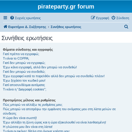
pirateparty.gr forum
Συχνές ερωτήσεις
Εγγραφή
Σύνδεση
Α
Ευρετήριο Δ. Συζήτησης
Συνήθεις ερωτήσεις
ν
Συνήθεις ερωτήσεις
α
ζ
Θέματα σύνδεσης και εγγραφής
Γιατί πρέπει να εγγραφώ;
ή
Τι είναι το COPPA;
τ
Γιατί δεν μπορώ να εγγραφώ;
Έχω κάνει εγγραφή, αλλά δεν μπορώ να συνδεθώ!
η
Γιατί δεν μπορώ να συνδεθώ;
Έχω εγγραφεί κατά το παρελθόν αλλά δεν μπορώ να συνδεθώ πλέον!
σ
Έχω ξεχάσει τον κωδικό μου!
η
Γιατί αποσυνδέομαι αυτόματα;
Τι κάνει η “Διαγραφή cookies”;
Προτιμήσεις μέλους και ρυθμίσεις
Πώς μπορώ να αλλάξω τις ρυθμίσεις μου;
Πώς μπορώ να αποτρέψω την εμφάνιση του ονόματος μου στη λίστα μελών σε
σύνδεση;
Η ώρα δεν είναι σωστή!
Έχω αλλάξει τη ζώνη ώρας και η ώρα εξακολουθεί να είναι λανθασμένη!
Η γλώσσα μου δεν είναι στη λίστα!
Τι είναι οι εικόνες δίπλα στο όνομα χρήστη μου;