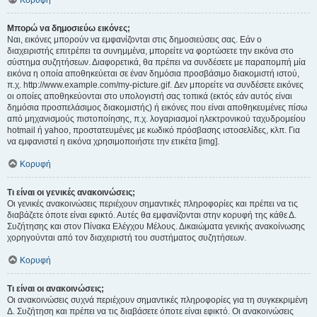
Κορυφή
Μπορώ να δημοσιεύω εικόνες;
Ναι, εικόνες μπορούν να εμφανίζονται στις δημοσιεύσεις σας. Εάν ο
διαχειριστής επιτρέπει τα συνημμένα, μπορείτε να φορτώσετε την εικόνα στο
σύστημα συζητήσεων. Διαφορετικά, θα πρέπει να συνδέσετε με παραπομπή μία
εικόνα η οποία αποθηκεύεται σε έναν δημόσια προσβάσιμο διακομιστή ιστού,
π.χ. http://www.example.com/my-picture.gif. Δεν μπορείτε να συνδέσετε εικόνες
οι οποίες αποθηκεύονται στο υπολογιστή σας τοπικά (εκτός εάν αυτός είναι
δημόσια προσπελάσιμος διακομιστής) ή εικόνες που είναι αποθηκευμένες πίσω
από μηχανισμούς πιστοποίησης, π.χ. λογαριασμοί ηλεκτρονικού ταχυδρομείου
hotmail ή yahoo, προστατευμένες με κωδικό πρόσβασης ιστοσελίδες, κλπ. Για
να εμφανιστεί η εικόνα χρησιμοποιήστε την ετικέτα [img].
Κορυφή
Τι είναι οι γενικές ανακοινώσεις;
Οι γενικές ανακοινώσεις περιέχουν σημαντικές πληροφορίες και πρέπει να τις
διαβάζετε όποτε είναι εφικτό. Αυτές θα εμφανίζονται στην κορυφή της κάθε Δ.
Συζήτησης και στον Πίνακα Ελέγχου Μέλους. Δικαιώματα γενικής ανακοίνωσης
χορηγούνται από τον διαχειριστή του συστήματος συζητήσεων.
Κορυφή
Τι είναι οι ανακοινώσεις;
Οι ανακοινώσεις συχνά περιέχουν σημαντικές πληροφορίες για τη συγκεκριμένη
Δ. Συζήτηση και πρέπει να τις διαβάσετε όποτε είναι εφικτό. Οι ανακοινώσεις