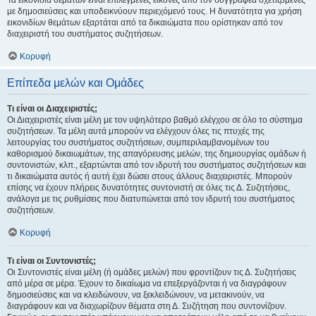
Τα εικονίδια θεμάτων είναι επιλεγμένες εικόνες από τον συγγραφέα σχετιζόμενες
με δημοσιεύσεις και υποδεικνύουν περιεχόμενό τους. Η δυνατότητα για χρήση
εικονιδίων θεμάτων εξαρτάται από τα δικαιώματα που ορίστηκαν από τον
διαχειριστή του συστήματος συζητήσεων.
Κορυφή
Επίπεδα μελών και Ομάδες
Τι είναι οι Διαχειριστές;
Οι Διαχειριστές είναι μέλη με τον υψηλότερο βαθμό ελέγχου σε όλο το σύστημα
συζητήσεων. Τα μέλη αυτά μπορούν να ελέγχουν όλες τις πτυχές της
λειτουργίας του συστήματος συζητήσεων, συμπεριλαμβανομένων του
καθορισμού δικαιωμάτων, της απαγόρευσης μελών, της δημιουργίας ομάδων ή
συντονιστών, κλπ., εξαρτώνται από τον ιδρυτή του συστήματος συζητήσεων και
τι δικαιώματα αυτός ή αυτή έχει δώσει στους άλλους διαχειριστές. Μπορούν
επίσης να έχουν πλήρεις δυνατότητες συντονιστή σε όλες τις Δ. Συζητήσεις,
ανάλογα με τις ρυθμίσεις που διατυπώνεται από τον ιδρυτή του συστήματος
συζητήσεων.
Κορυφή
Τι είναι οι Συντονιστές;
Οι Συντονιστές είναι μέλη (ή ομάδες μελών) που φροντίζουν τις Δ. Συζητήσεις
από μέρα σε μέρα. Έχουν το δικαίωμα να επεξεργάζονται ή να διαγράφουν
δημοσιεύσεις και να κλειδώνουν, να ξεκλειδώνουν, να μετακινούν, να
διαγράφουν και να διαχωρίζουν θέματα στη Δ. Συζήτηση που συντονίζουν.