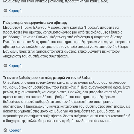
ως άβαταρ και είναι γενικώς μοναδική, προσωπική για κάθε μέλος.
Κορυφή
Πώς μπορώ να εμφανίσω ένα άβαταρ;
Μέσα στον Πίνακα Ελέγχου Μέλους, στην καρτέλα “Προφίλ”, μπορείτε να
προσθέσετε ένα άβαταρ, χρησιμοποιώντας μια από τις ακόλουθες τέσσερις
μεθόδους: Gravatar, Γκαλερί, Φόρτωση από σύνδεσμο ή Φόρτωση άβαταρ.
Εναπόκειται στον διαχειριστή του συστήματος συζητήσεων να ενεργοποιήσει τα
άβαταρ και να επιλέξει τον τρόπο με τον οποίο μπορεί να καταστούν διαθέσιμα.
Εάν δεν μπορείτε να χρησιμοποιήσετε άβαταρ, επικοινωνήστε με κάποιον
διαχειριστή του συστήματος συζητήσεων.
Κορυφή
Τι είναι ο βαθμός μου και πώς μπορώ να τον αλλάξω;
Οι βαθμοί, οι οποίοι εμφανίζονται κάτω από το όνομα μέλους σας, δηλώνουν
τον αριθμό των δημοσιεύσεων που έχετε κάνει ή είναι αναγνωριστικό ορισμένων
μελών, π.χ. συντονιστές και διαχειριστές. Γενικώς, δεν μπορείτε να αλλάξετε
άμεσα το κείμενο οποιουδήποτε βαθμού του συστήματος συζητήσεων
δεδομένου ότι αυτό καθορίζεται από τον διαχειριστή του συστήματος
συζητήσεων. Παρακαλώ μην κάνετε κατάχρηση του συστήματος συζητήσεων με
άσκοπες δημοσιεύσεις μόνο και μόνο για να ανεβάσετε τον βαθμό σας. Τα
περισσότερα συστήματα συζητήσεων δεν το ανέχονται αυτό και ο συντονιστής ή
ο διαχειριστής απλώς θα μειώσει τον αριθμό των δημοσιεύσεων σας.
Κορυφή