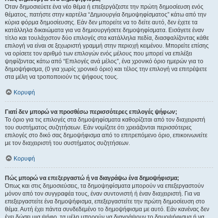
Όταν δημοσιεύετε ένα νέο θέμα ή επεξεργάζεστε την πρώτη δημοσίευση ενός
θέματος, πατήστε στην καρτέλα “Δημιουργία δημοψηφίσματος” κάτω από την
κύρια φόρμα δημοσίευσης. Εάν δεν μπορείτε να το δείτε αυτό, δεν έχετε τα
κατάλληλα δικαιώματα για να δημιουργήσετε δημοψηφίσματα. Εισάγετε έναν
τίτλο και τουλάχιστον δύο επιλογές στα κατάλληλα πεδία, διασφαλίζοντας κάθε
επιλογή να είναι σε ξεχωριστή γραμμή στην περιοχή κειμένου. Μπορείτε επίσης
να ορίσετε τον αριθμό των επιλογών ενός μέλους που μπορεί να επιλέξει
ψηφίζοντας κάτω από “Επιλογές ανά μέλος”, ένα χρονικό όριο ημερών για το
δημοψήφισμα, (0 για χωρίς χρονικό όριο) και τέλος την επιλογή να επιτρέψετε
στα μέλη να τροποποιούν τις ψήφους τους.
Κορυφή
Γιατί δεν μπορώ να προσθέσω περισσότερες επιλογές ψήφων;
Το όριο για τις επιλογές στα δημοψηφίσματα καθορίζεται από τον διαχειριστή
του συστήματος συζητήσεων. Εάν νομίζετε ότι χρειάζονται περισσότερες
επιλογές στο δικό σας δημοψήφισμα από το επιτρεπόμενο όριο, επικοινωνείτε
με τον διαχειριστή του συστήματος συζητήσεων.
Κορυφή
Πώς μπορώ να επεξεργαστώ ή να διαγράψω ένα δημοψήφισμα;
Όπως και στις δημοσιεύσεις, τα δημοψηφίσματα μπορούν να επεξεργαστούν
μόνον από τον συγγραφέα τους, έναν συντονιστή ή έναν διαχειριστή. Για να
επεξεργαστείτε ένα δημοψήφισμα, επεξεργαστείτε την πρώτη δημοσίευση στο
θέμα. Αυτή έχει πάντα συνδεδεμένο το δημοψήφισμα με αυτό. Εάν κανένας δεν
έχει δώσει μια ψήφο, τα μέλη μπορούν να διαγράψουν το δημοψήφισμα ή να