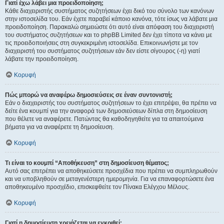
Γιατί έχω λάβει μια προειδοποίηση;
Κάθε διαχειριστής συστήματος συζητήσεων έχει δικό του σύνολο των κανόνων
στην ιστοσελίδα του. Εάν έχετε παραβεί κάποιο κανόνα, τότε ίσως να λάβατε μια
προειδοποίηση. Παρακαλώ σημειώστε ότι αυτό είναι απόφαση του διαχειριστή
του συστήματος συζητήσεων και το phpBB Limited δεν έχει τίποτα να κάνει με
τις προειδοποιήσεις στη συγκεκριμένη ιστοσελίδα. Επικοινωνήστε με τον
διαχειριστή του συστήματος συζητήσεων εάν δεν είστε σίγουρος (-η) γιατί
λάβατε την προειδοποίηση.
Κορυφή
Πώς μπορώ να αναφέρω δημοσιεύσεις σε έναν συντονιστή;
Εάν ο διαχειριστής του συστήματος συζητήσεων το έχει επιτρέψει, θα πρέπει να
δείτε ένα κουμπί για την αναφορά των δημοσιεύσεων δίπλα στη δημοσίευση
που θέλετε να αναφέρετε. Πατώντας θα καθοδηγηθείτε για τα απαιτούμενα
βήματα για να αναφέρετε τη δημοσίευση.
Κορυφή
Τι είναι το κουμπί “Αποθήκευση” στη δημοσίευση θέματος;
Αυτό σας επιτρέπει να αποθηκεύσετε προσχέδια που πρέπει να συμπληρωθούν
και να υποβληθούν σε μεταγενέστερη ημερομηνία. Για να επαναφορτώσετε ένα
αποθηκευμένο προσχέδιο, επισκεφθείτε τον Πίνακα Ελέγχου Μέλους.
Κορυφή
Γιατί η δημοσίευση χρειάζεται να εγκριθεί;