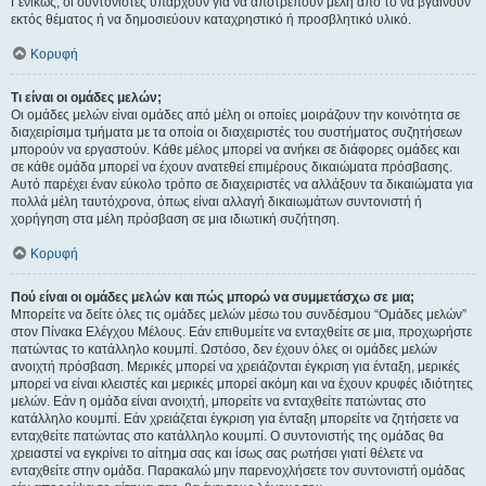
Γενικώς, οι συντονιστές υπάρχουν για να αποτρέπουν μέλη από το να βγαίνουν
εκτός θέματος ή να δημοσιεύουν καταχρηστικό ή προσβλητικό υλικό.
Κορυφή
Τι είναι οι ομάδες μελών;
Οι ομάδες μελών είναι ομάδες από μέλη οι οποίες μοιράζουν την κοινότητα σε
διαχειρίσιμα τμήματα με τα οποία οι διαχειριστές του συστήματος συζητήσεων
μπορούν να εργαστούν. Κάθε μέλος μπορεί να ανήκει σε διάφορες ομάδες και
σε κάθε ομάδα μπορεί να έχουν ανατεθεί επιμέρους δικαιώματα πρόσβασης.
Αυτό παρέχει έναν εύκολο τρόπο σε διαχειριστές να αλλάξουν τα δικαιώματα για
πολλά μέλη ταυτόχρονα, όπως είναι αλλαγή δικαιωμάτων συντονιστή ή
χορήγηση στα μέλη πρόσβαση σε μια ιδιωτική συζήτηση.
Κορυφή
Πού είναι οι ομάδες μελών και πώς μπορώ να συμμετάσχω σε μια;
Μπορείτε να δείτε όλες τις ομάδες μελών μέσω του συνδέσμου “Ομάδες μελών”
στον Πίνακα Ελέγχου Μέλους. Εάν επιθυμείτε να ενταχθείτε σε μια, προχωρήστε
πατώντας το κατάλληλο κουμπί. Ωστόσο, δεν έχουν όλες οι ομάδες μελών
ανοιχτή πρόσβαση. Μερικές μπορεί να χρειάζονται έγκριση για ένταξη, μερικές
μπορεί να είναι κλειστές και μερικές μπορεί ακόμη και να έχουν κρυφές ιδιότητες
μελών. Εάν η ομάδα είναι ανοιχτή, μπορείτε να ενταχθείτε πατώντας στο
κατάλληλο κουμπί. Εάν χρειάζεται έγκριση για ένταξη μπορείτε να ζητήσετε να
ενταχθείτε πατώντας στο κατάλληλο κουμπί. Ο συντονιστής της ομάδας θα
χρειαστεί να εγκρίνει το αίτημα σας και ίσως σας ρωτήσει γιατί θέλετε να
ενταχθείτε στην ομάδα. Παρακαλώ μην παρενοχλήσετε τον συντονιστή ομάδας