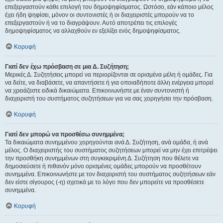
επεξεργαστούν κάθε επιλογή του δημοψηφίσματος. Ωστόσο, εάν κάποιο μέλος
έχει ήδη ψηφίσει, μόνον οι συντονιστές ή οι διαχειριστές μπορούν να το
επεξεργαστούν ή να το διαγράψουν. Αυτό αποτρέπει τις επιλογές
δημοψηφίσματος να αλλαχθούν εν εξελίξει ενός δημοψηφίσματος.
Κορυφή
Γιατί δεν έχω πρόσβαση σε μια Δ. Συζήτηση;
Μερικές Δ. Συζητήσεις μπορεί να περιορίζονται σε ορισμένα μέλη ή ομάδες. Για
να δείτε, να διαβάσετε, να απαντήσετε ή για οποιαδήποτε άλλη ενέργεια μπορεί
να χρειάζεστε ειδικά δικαιώματα. Επικοινωνήστε με έναν συντονιστή ή
διαχειριστή του συστήματος συζητήσεων για να σας χορηγήσει την πρόσβαση.
Κορυφή
Γιατί δεν μπορώ να προσθέσω συνημμένα;
Τα δικαιώματα συνημμένου χορηγούνται ανά Δ. Συζήτηση, ανά ομάδα, ή ανά
μέλος. Ο διαχειριστής του συστήματος συζητήσεων μπορεί να μην έχει επιτρέψει
την προσθήκη συνημμένων στη συγκεκριμένη Δ. Συζήτηση που θέλετε να
δημοσιεύσετε ή πιθανόν μόνο ορισμένες ομάδες μπορούν να προσθέτουν
συνημμένα. Επικοινωνήστε με τον διαχειριστή του συστήματος συζητήσεων εάν
δεν είστε σίγουρος (-η) σχετικά με το λόγο που δεν μπορείτε να προσθέσετε
συνημμένα.
Κορυφή