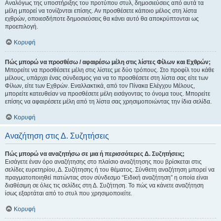
Αναλόγως της υποστήριξης του προτύπου στυλ, δημοσιεύσεις από αυτά τα
μέλη μπορεί να τονίζονται επίσης. Αν προσθέσετε κάποιο μέλος στη λίστα
εχθρών, οποιεσδήποτε δημοσιεύσεις θα κάνει αυτό θα αποκρύπτονται ως
προεπιλογή.
Κορυφή
Πώς μπορώ να προσθέσω / αφαιρέσω μέλη στις λίστες Φίλων και Εχθρών;
Μπορείτε να προσθέσετε μέλη στις λίστες με δύο τρόπους. Στο προφίλ του κάθε
μέλους, υπάρχει ένας σύνδεσμος για να το προσθέσετε στη λίστα σας είτε των
Φίλων, είτε των Εχθρών. Εναλλακτικά, από τον Πίνακα Ελέγχου Μέλους,
μπορείτε κατευθείαν να προσθέσετε μέλη εισάγοντας το όνομα τους. Μπορείτε
επίσης να αφαιρέσετε μέλη από τη λίστα σας χρησιμοποιώντας την ίδια σελίδα.
Κορυφή
Αναζήτηση στις Δ. Συζητήσεις
Πώς μπορώ να αναζητήσω σε μια ή περισσότερες Δ. Συζητήσεις;
Εισάγετε έναν όρο αναζήτησης στο πλαίσιο αναζήτησης που βρίσκεται στις
σελίδες ευρετηρίου, Δ. Συζήτησης ή του θέματος. Σύνθετη αναζήτηση μπορεί να
πραγματοποιηθεί πατώντας στον σύνδεσμο “Ειδική αναζήτηση” η οποία είναι
διαθέσιμη σε όλες τις σελίδες στη Δ. Συζήτηση. Το πώς να κάνετε αναζήτηση
ίσως εξαρτάται από το στυλ που χρησιμοποιείτε.
Κορυφή