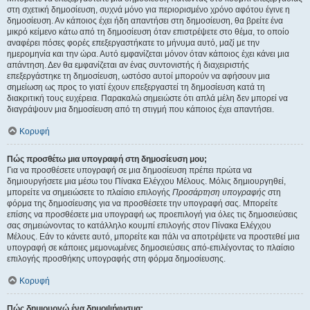
στη σχετική δημοσίευση, συχνά μόνο για περιορισμένο χρόνο αφότου έγινε η
δημοσίευση. Αν κάποιος έχει ήδη απαντήσει στη δημοσίευση, θα βρείτε ένα
μικρό κείμενο κάτω από τη δημοσίευση όταν επιστρέψετε στο θέμα, το οποίο
αναφέρει πόσες φορές επεξεργαστήκατε το μήνυμα αυτό, μαζί με την
ημερομηνία και την ώρα. Αυτό εμφανίζεται μόνον όταν κάποιος έχει κάνει μια
απάντηση. Δεν θα εμφανίζεται αν ένας συντονιστής ή διαχειριστής
επεξεργάστηκε τη δημοσίευση, ωστόσο αυτοί μπορούν να αφήσουν μια
σημείωση ως προς το γιατί έχουν επεξεργαστεί τη δημοσίευση κατά τη
διακριτική τους ευχέρεια. Παρακαλώ σημειώστε ότι απλά μέλη δεν μπορεί να
διαγράψουν μια δημοσίευση από τη στιγμή που κάποιος έχει απαντήσει.
Κορυφή
Πώς προσθέτω μια υπογραφή στη δημοσίευση μου;
Για να προσθέσετε υπογραφή σε μια δημοσίευση πρέπει πρώτα να
δημιουργήσετε μια μέσω του Πίνακα Ελέγχου Μέλους. Μόλις δημιουργηθεί,
μπορείτε να σημειώσετε το πλαίσιο επιλογής
Προσάρτηση υπογραφής
στη
φόρμα της δημοσίευσης για να προσθέσετε την υπογραφή σας. Μπορείτε
επίσης να προσθέσετε μια υπογραφή ως προεπιλογή για όλες τις δημοσιεύσεις
σας σημειώνοντας το κατάλληλο κουμπί επιλογής στον Πίνακα Ελέγχου
Μέλους. Εάν το κάνετε αυτό, μπορείτε και πάλι να αποτρέψετε να προστεθεί μια
υπογραφή σε κάποιες μεμονωμένες δημοσιεύσεις από-επιλέγοντας το πλαίσιο
επιλογής προσθήκης υπογραφής στη φόρμα δημοσίευσης.
Κορυφή
Πώς δημιουργώ ένα δημοψήφισμα;