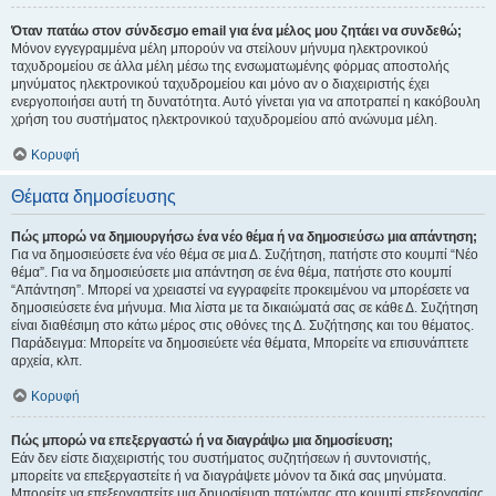
Όταν πατάω στον σύνδεσμο email για ένα μέλος μου ζητάει να συνδεθώ;
Μόνον εγγεγραμμένα μέλη μπορούν να στείλουν μήνυμα ηλεκτρονικού
ταχυδρομείου σε άλλα μέλη μέσω της ενσωματωμένης φόρμας αποστολής
μηνύματος ηλεκτρονικού ταχυδρομείου και μόνο αν ο διαχειριστής έχει
ενεργοποιήσει αυτή τη δυνατότητα. Αυτό γίνεται για να αποτραπεί η κακόβουλη
χρήση του συστήματος ηλεκτρονικού ταχυδρομείου από ανώνυμα μέλη.
Κορυφή
Θέματα δημοσίευσης
Πώς μπορώ να δημιουργήσω ένα νέο θέμα ή να δημοσιεύσω μια απάντηση;
Για να δημοσιεύσετε ένα νέο θέμα σε μια Δ. Συζήτηση, πατήστε στο κουμπί “Νέο
θέμα”. Για να δημοσιεύσετε μια απάντηση σε ένα θέμα, πατήστε στο κουμπί
“Απάντηση”. Μπορεί να χρειαστεί να εγγραφείτε προκειμένου να μπορέσετε να
δημοσιεύσετε ένα μήνυμα. Μια λίστα με τα δικαιώματά σας σε κάθε Δ. Συζήτηση
είναι διαθέσιμη στο κάτω μέρος στις οθόνες της Δ. Συζήτησης και του θέματος.
Παράδειγμα: Μπορείτε να δημοσιεύετε νέα θέματα, Μπορείτε να επισυνάπτετε
αρχεία, κλπ.
Κορυφή
Πώς μπορώ να επεξεργαστώ ή να διαγράψω μια δημοσίευση;
Εάν δεν είστε διαχειριστής του συστήματος συζητήσεων ή συντονιστής,
μπορείτε να επεξεργαστείτε ή να διαγράψετε μόνον τα δικά σας μηνύματα.
Μπορείτε να επεξεργαστείτε μια δημοσίευση πατώντας στο κουμπί επεξεργασίας