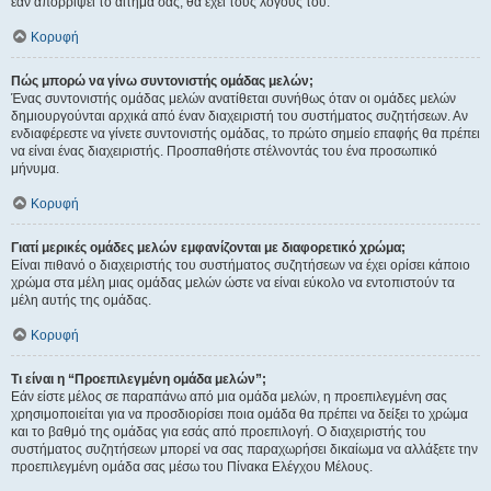
εάν απορρίψει το αίτημα σας, θα έχει τους λόγους του.
Κορυφή
Πώς μπορώ να γίνω συντονιστής ομάδας μελών;
Ένας συντονιστής ομάδας μελών ανατίθεται συνήθως όταν οι ομάδες μελών
δημιουργούνται αρχικά από έναν διαχειριστή του συστήματος συζητήσεων. Αν
ενδιαφέρεστε να γίνετε συντονιστής ομάδας, το πρώτο σημείο επαφής θα πρέπει
να είναι ένας διαχειριστής. Προσπαθήστε στέλνοντάς του ένα προσωπικό
μήνυμα.
Κορυφή
Γιατί μερικές ομάδες μελών εμφανίζονται με διαφορετικό χρώμα;
Είναι πιθανό ο διαχειριστής του συστήματος συζητήσεων να έχει ορίσει κάποιο
χρώμα στα μέλη μιας ομάδας μελών ώστε να είναι εύκολο να εντοπιστούν τα
μέλη αυτής της ομάδας.
Κορυφή
Τι είναι η “Προεπιλεγμένη ομάδα μελών”;
Εάν είστε μέλος σε παραπάνω από μια ομάδα μελών, η προεπιλεγμένη σας
χρησιμοποιείται για να προσδιορίσει ποια ομάδα θα πρέπει να δείξει το χρώμα
και το βαθμό της ομάδας για εσάς από προεπιλογή. Ο διαχειριστής του
συστήματος συζητήσεων μπορεί να σας παραχωρήσει δικαίωμα να αλλάξετε την
προεπιλεγμένη ομάδα σας μέσω του Πίνακα Ελέγχου Μέλους.