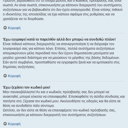
Πρώτον, βεβαιωθείτε ότι το όνομα μέλους και ο κωδικός πρόσβασής σας είναι
σωστά. Αν είναι σωστά, επικοινωνήστε με κάποιον διαχειριστή του συστήματος
συζητήσεων για να βεβαιωθείτε ότι δεν έχετε απαγορευθεί. Είναι επίσης πιθανό
ο ιδιοκτήτης της ιστοσελίδας να έχει κάποιο σφάλμα στις ρυθμίσεις και να
χρειάζεται να το διορθώσει.
Κορυφή
Έχω εγγραφεί κατά το παρελθόν αλλά δεν μπορώ να συνδεθώ πλέον!
Είναι πιθανό κάποιος διαχειριστής να απενεργοποίησε ή να διέγραψε τον
λογαριασμό σας για κάποιο λόγο. Επίσης, πολλά συστήματα συζητήσεων
απομακρύνουν μέλη περιοδικά που δεν έχουν δημοσιεύσει μηνύματα για
μεγάλο χρονικό διάστημα για να μειώσουν το μέγεθος της βάσης δεδομένων.
Εάν αυτό συμβαίνει, προσπαθήστε να εγγραφείτε ξανά και να εμπλακείτε στις
δημόσιες συζητήσεις.
Κορυφή
Έχω ξεχάσει τον κωδικό μου!
Μην πανικοβάλλεστε! Αν και ο κωδικός πρόσβασής σας δεν μπορεί να
ανακτηθεί, μπορεί εύκολα να επαναφερθεί. Επισκεφθείτε τη σελίδα σύνδεσης και
πατήστε στο
Ξέχασα τον κωδικό μου
. Ακολουθήστε τις οδηγίες και θα είστε σε
θέση να συνδεθείτε πάλι σύντομα.
Ωστόσο, αν δεν είστε σε θέση να επαναφέρετε τον κωδικό πρόσβασής σας,
επικοινωνήστε με κάποιον διαχειριστή του συστήματος συζητήσεων.
Κορυφή