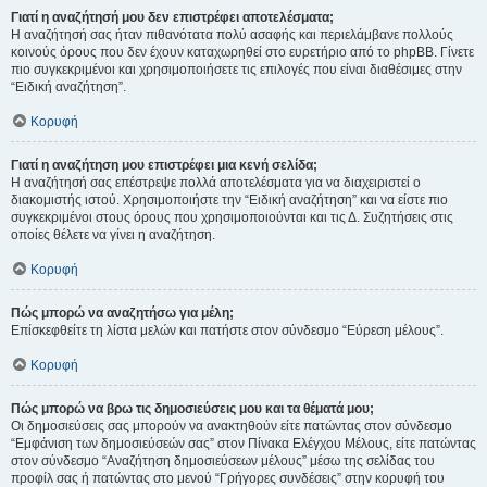
Γιατί η αναζήτησή μου δεν επιστρέφει αποτελέσματα;
Η αναζήτησή σας ήταν πιθανότατα πολύ ασαφής και περιελάμβανε πολλούς
κοινούς όρους που δεν έχουν καταχωρηθεί στο ευρετήριο από το phpBB. Γίνετε
πιο συγκεκριμένοι και χρησιμοποιήσετε τις επιλογές που είναι διαθέσιμες στην
“Ειδική αναζήτηση”.
Κορυφή
Γιατί η αναζήτηση μου επιστρέφει μια κενή σελίδα;
Η αναζήτησή σας επέστρεψε πολλά αποτελέσματα για να διαχειριστεί ο
διακομιστής ιστού. Χρησιμοποιήστε την “Ειδική αναζήτηση” και να είστε πιο
συγκεκριμένοι στους όρους που χρησιμοποιούνται και τις Δ. Συζητήσεις στις
οποίες θέλετε να γίνει η αναζήτηση.
Κορυφή
Πώς μπορώ να αναζητήσω για μέλη;
Επίσκεφθείτε τη λίστα μελών και πατήστε στον σύνδεσμο “Εύρεση μέλους”.
Κορυφή
Πώς μπορώ να βρω τις δημοσιεύσεις μου και τα θέματά μου;
Οι δημοσιεύσεις σας μπορούν να ανακτηθούν είτε πατώντας στον σύνδεσμο
“Εμφάνιση των δημοσιεύσεών σας” στον Πίνακα Ελέγχου Μέλους, είτε πατώντας
στον σύνδεσμο “Αναζήτηση δημοσιεύσεων μέλους” μέσω της σελίδας του
προφίλ σας ή πατώντας στο μενού “Γρήγορες συνδέσεις” στην κορυφή του