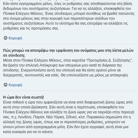
Εάν είστε εγγεγραμμένο μέλος, όλες οι ρυθμίσεις σας αποθηκεύονται στη βάση
δεδομένων του συστήματος συζητήσεων. Για να τις αλλάξετε, επισκεφθείτε τον
Πίνακα Ελέγχου Μέλους. Ένας σύνδεσμος μπορεί συνήθως να βρεθεί πατώντας
στο όνομα μέλους σας στην κορυφή των περισσότερων σελίδων του
συστήματος συζητήσεων. Αυτό το σύστημα θα σας επιτρέψει να αλλάξετε τις
ρυθμίσεις και τις προτιμήσεις σας.
Κορυφή
Πώς μπορώ να αποτρέψω την εμφάνιση του ονόματος μου στη λίστα μελών
σε σύνδεση;
Μέσα στον Πίνακα Ελέγχου Μέλους, στην καρτέλα “Προτιμήσεις Δ. Συζήτησης”,
θα βρείτε την επιλογή
Απόκρυψη των στοιχείων μου κατά τη διάρκεια της
σύνδεσης
. Ενεργοποιήστε αυτή την επιλογή και θα είστε ορατοί μόνο σε
διαχειριστές, συντονιστές και εσάς. Θα υπολογίζεστε ως μέλος με απόκρυψη.
Κορυφή
Η ώρα δεν είναι σωστή!
Είναι πιθανό η ώρα που εμφανίζεται να είναι από διαφορετική ζώνης ώρας από
αυτή στην οποία βρίσκεστε. Εάν αυτή είναι η περίπτωση, επισκεφθείτε τον
Πίνακα Ελέγχου Μέλους και αλλάξτε τη ζώνη ώρας για να ταιριάζει στην περιοχή
σας, π.χ. Λονδίνο, Παρίσι, Νέα Υόρκη, Σίδνεϋ, κλπ. Παρακαλώ σημειώστε ότι η
αλλαγή της ζώνης ώρας, όπως και οι περισσότερες ρυθμίσεις, μπορούν να
γίνουν μόνον από εγγεγραμμένα μέλη. Εάν δεν έχετε εγγραφεί, αυτή είναι μια
καλή ευκαιρία για να το κάνετε.