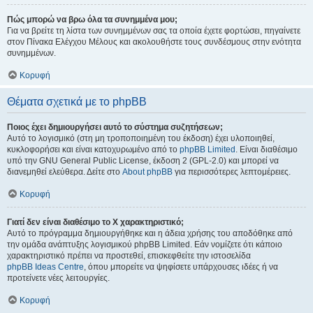
Πώς μπορώ να βρω όλα τα συνημμένα μου;
Για να βρείτε τη λίστα των συνημμένων σας τα οποία έχετε φορτώσει, πηγαίνετε
στον Πίνακα Ελέγχου Μέλους και ακολουθήστε τους συνδέσμους στην ενότητα
συνημμένων.
Κορυφή
Θέματα σχετικά με το phpBB
Ποιος έχει δημιουργήσει αυτό το σύστημα συζητήσεων;
Αυτό το λογισμικό (στη μη τροποποιημένη του έκδοση) έχει υλοποιηθεί,
κυκλοφορήσει και είναι κατοχυρωμένο από το
phpBB Limited
. Είναι διαθέσιμο
υπό την GNU General Public License, έκδοση 2 (GPL-2.0) και μπορεί να
διανεμηθεί ελεύθερα. Δείτε στο
About phpBB
για περισσότερες λεπτομέρειες.
Κορυφή
Γιατί δεν είναι διαθέσιμο το Χ χαρακτηριστικό;
Αυτό το πρόγραμμα δημιουργήθηκε και η άδεια χρήσης του αποδόθηκε από
την ομάδα ανάπτυξης λογισμικού phpBB Limited. Εάν νομίζετε ότι κάποιο
χαρακτηριστικό πρέπει να προστεθεί, επισκεφθείτε την ιστοσελίδα
phpBB Ideas Centre
, όπου μπορείτε να ψηφίσετε υπάρχουσες ιδέες ή να
προτείνετε νέες λειτουργίες.
Κορυφή