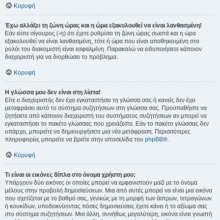
Κορυφή
Έχω αλλάξει τη ζώνη ώρας και η ώρα εξακολουθεί να είναι λανθασμένη!
Εάν είστε σίγουρος (-η) ότι έχετε ρυθμίσει τη ζώνη ώρας σωστά και η ώρα
εξακολουθεί να είναι λανθασμένη, τότε ή ώρα που είναι αποθηκευμένη στο
ρολόι του διακομιστή είναι εσφαλμένη. Παρακαλώ να ειδοποιήσετε κάποιον
διαχειριστή για να διορθώσει το πρόβλημα.
Κορυφή
Η γλώσσα μου δεν είναι στη λίστα!
Είτε ο διαχειριστής δεν έχει εγκαταστήσει τη γλώσσα σας ή κανείς δεν έχει
μεταφράσει αυτό το σύστημα συζητήσεων στη γλώσσα σας. Προσπαθήστε να
ζητήσετε από κάποιον διαχειριστή του συστήματος συζητήσεων αν μπορεί να
εγκαταστήσει το πακέτο γλώσσας που χρειάζεστε. Εάν το πακέτο γλώσσας δεν
υπάρχει, μπορείτε να δημιουργήσετε μια νέα μετάφραση. Περισσότερες
πληροφορίες μπορείτε να βρείτε στην ιστοσελίδα του
phpBB
®.
Κορυφή
Τι είναι οι εικόνες δίπλα στο όνομα χρήστη μου;
Υπάρχουν δύο εικόνες οι οποίες μπορεί να εμφανιστούν μαζί με το όνομα
μέλους στην προβολή δημοσιεύσεων. Μια από αυτές μπορεί να είναι μια εικόνα
που σχετίζεται με το βαθμό σας, γενικώς με τη μορφή των άστρων, τετραγώνων
ή κουκίδων, υποδεικνύοντας πόσες δημοσιεύσεις έχετε κάνει ή το αξίωμα σας
στο σύστημα συζητήσεων. Μια άλλη, συνήθως μεγαλύτερη, εικόνα είναι γνωστή