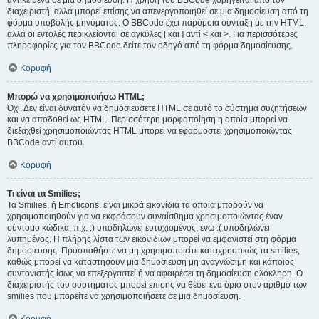
αντικείμενα σε μια δημοσίευση. Η χρήση του BBCode χορηγείται από τον
διαχειριστή, αλλά μπορεί επίσης να απενεργοποιηθεί σε μια δημοσίευση από τη
φόρμα υποβολής μηνύματος. Ο BBCode έχει παρόμοια σύνταξη με την HTML,
αλλά οι εντολές περικλείονται σε αγκύλες [ και ] αντί < και >. Για περισσότερες
πληροφορίες για τον BBCode δείτε τον οδηγό από τη φόρμα δημοσίευσης.
Κορυφή
Μπορώ να χρησιμοποιήσω HTML;
Όχι. Δεν είναι δυνατόν να δημοσιεύσετε HTML σε αυτό το σύστημα συζητήσεων
και να αποδοθεί ως HTML. Περισσότερη μορφοποίηση η οποία μπορεί να
διεξαχθεί χρησιμοποιώντας HTML μπορεί να εφαρμοστεί χρησιμοποιώντας
BBCode αντί αυτού.
Κορυφή
Τι είναι τα Smilies;
Τα Smilies, ή Emoticons, είναι μικρά εικονίδια τα οποία μπορούν να
χρησιμοποιηθούν για να εκφράσουν συναίσθημα χρησιμοποιώντας έναν
σύντομο κώδικα, π.χ. :) υποδηλώνει ευτυχισμένος, ενώ :( υποδηλώνει
λυπημένος. Η πλήρης λίστα των εικονιδίων μπορεί να εμφανιστεί στη φόρμα
δημοσίευσης. Προσπαθήστε να μη χρησιμοποιείτε καταχρηστικώς τα smilies,
καθώς μπορεί να καταστήσουν μια δημοσίευση μη αναγνώσιμη και κάποιος
συντονιστής ίσως να επεξεργαστεί ή να αφαιρέσει τη δημοσίευση ολόκληρη. Ο
διαχειριστής του συστήματος μπορεί επίσης να θέσει ένα όριο στον αριθμό των
smilies που μπορείτε να χρησιμοποιήσετε σε μια δημοσίευση.