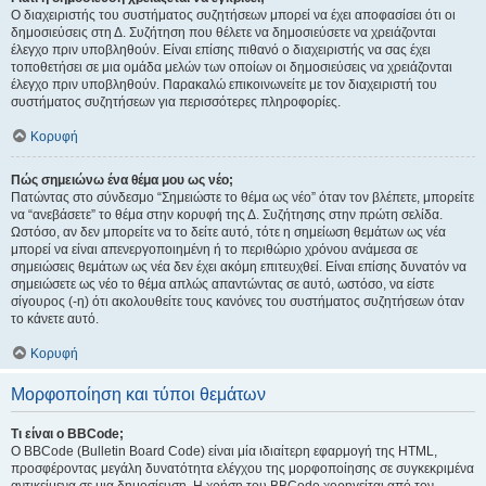
Ο διαχειριστής του συστήματος συζητήσεων μπορεί να έχει αποφασίσει ότι οι
δημοσιεύσεις στη Δ. Συζήτηση που θέλετε να δημοσιεύσετε να χρειάζονται
έλεγχο πριν υποβληθούν. Είναι επίσης πιθανό ο διαχειριστής να σας έχει
τοποθετήσει σε μια ομάδα μελών των οποίων οι δημοσιεύσεις να χρειάζονται
έλεγχο πριν υποβληθούν. Παρακαλώ επικοινωνείτε με τον διαχειριστή του
συστήματος συζητήσεων για περισσότερες πληροφορίες.
Κορυφή
Πώς σημειώνω ένα θέμα μου ως νέο;
Πατώντας στο σύνδεσμο “Σημειώστε το θέμα ως νέο” όταν τον βλέπετε, μπορείτε
να “ανεβάσετε” το θέμα στην κορυφή της Δ. Συζήτησης στην πρώτη σελίδα.
Ωστόσο, αν δεν μπορείτε να το δείτε αυτό, τότε η σημείωση θεμάτων ως νέα
μπορεί να είναι απενεργοποιημένη ή το περιθώριο χρόνου ανάμεσα σε
σημειώσεις θεμάτων ως νέα δεν έχει ακόμη επιτευχθεί. Είναι επίσης δυνατόν να
σημειώσετε ως νέο το θέμα απλώς απαντώντας σε αυτό, ωστόσο, να είστε
σίγουρος (-η) ότι ακολουθείτε τους κανόνες του συστήματος συζητήσεων όταν
το κάνετε αυτό.
Κορυφή
Μορφοποίηση και τύποι θεμάτων
Τι είναι ο BBCode;
Ο BBCode (Bulletin Board Code) είναι μία ιδιαίτερη εφαρμογή της HTML,
προσφέροντας μεγάλη δυνατότητα ελέγχου της μορφοποίησης σε συγκεκριμένα