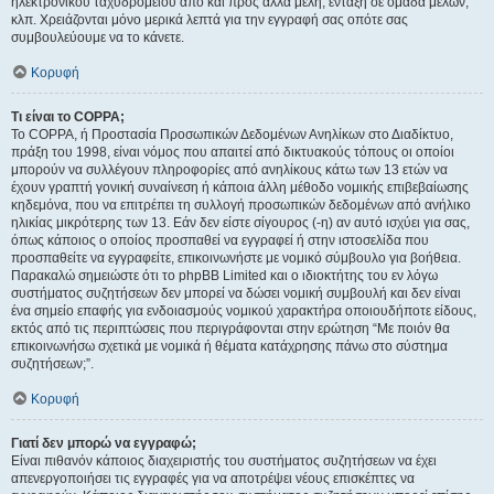
ηλεκτρονικού ταχυδρομείου από και προς άλλα μέλη, ένταξη σε ομάδα μελών,
κλπ. Χρειάζονται μόνο μερικά λεπτά για την εγγραφή σας οπότε σας
συμβουλεύουμε να το κάνετε.
Κορυφή
Τι είναι το COPPA;
Το COPPA, ή Προστασία Προσωπικών Δεδομένων Ανηλίκων στο Διαδίκτυο,
πράξη του 1998, είναι νόμος που απαιτεί από δικτυακούς τόπους οι οποίοι
μπορούν να συλλέγουν πληροφορίες από ανηλίκους κάτω των 13 ετών να
έχουν γραπτή γονική συναίνεση ή κάποια άλλη μέθοδο νομικής επιβεβαίωσης
κηδεμόνα, που να επιτρέπει τη συλλογή προσωπικών δεδομένων από ανήλικο
ηλικίας μικρότερης των 13. Εάν δεν είστε σίγουρος (-η) αν αυτό ισχύει για σας,
όπως κάποιος ο οποίος προσπαθεί να εγγραφεί ή στην ιστοσελίδα που
προσπαθείτε να εγγραφείτε, επικοινωνήστε με νομικό σύμβουλο για βοήθεια.
Παρακαλώ σημειώστε ότι το phpBB Limited και ο ιδιοκτήτης του εν λόγω
συστήματος συζητήσεων δεν μπορεί να δώσει νομική συμβουλή και δεν είναι
ένα σημείο επαφής για ενδοιασμούς νομικού χαρακτήρα οποιουδήποτε είδους,
εκτός από τις περιπτώσεις που περιγράφονται στην ερώτηση “Με ποιόν θα
επικοινωνήσω σχετικά με νομικά ή θέματα κατάχρησης πάνω στο σύστημα
συζητήσεων;”.
Κορυφή
Γιατί δεν μπορώ να εγγραφώ;
Είναι πιθανόν κάποιος διαχειριστής του συστήματος συζητήσεων να έχει
απενεργοποιήσει τις εγγραφές για να αποτρέψει νέους επισκέπτες να