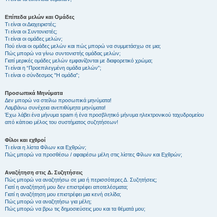
Επίπεδα μελών και Ομάδες
Τι είναι οι Διαχειριστές;
Τι είναι οι Συντονιστές;
Τι είναι οι ομάδες μελών;
Πού είναι οι ομάδες μελών και πώς μπορώ να συμμετάσχω σε μια;
Πώς μπορώ να γίνω συντονιστής ομάδας μελών;
Γιατί μερικές ομάδες μελών εμφανίζονται με διαφορετικό χρώμα;
Τι είναι η “Προεπιλεγμένη ομάδα μελών”;
Τι είναι ο σύνδεσμος "Η ομάδα”;
Προσωπικά Μηνύματα
Δεν μπορώ να στείλω προσωπικά μηνύματα!
Λαμβάνω συνέχεια ανεπιθύμητα μηνύματα!
Έχω λάβει ένα μήνυμα spam ή ένα προσβλητικό μήνυμα ηλεκτρονικού ταχυδρομείου
από κάποιο μέλος του συστήματος συζητήσεων!
Φίλοι και εχθροί
Τι είναι η λίστα Φίλων και Εχθρών;
Πώς μπορώ να προσθέσω / αφαιρέσω μέλη στις λίστες Φίλων και Εχθρών;
Αναζήτηση στις Δ. Συζητήσεις
Πώς μπορώ να αναζητήσω σε μια ή περισσότερες Δ. Συζητήσεις;
Γιατί η αναζήτησή μου δεν επιστρέφει αποτελέσματα;
Γιατί η αναζήτηση μου επιστρέφει μια κενή σελίδα;
Πώς μπορώ να αναζητήσω για μέλη;
Πώς μπορώ να βρω τις δημοσιεύσεις μου και τα θέματά μου;