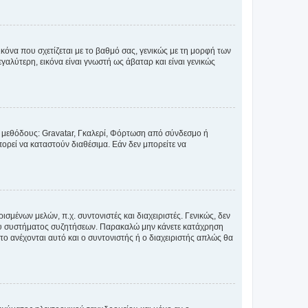
κόνα που σχετίζεται με το βαθμό σας, γενικώς με τη μορφή των
αλύτερη, εικόνα είναι γνωστή ως άβαταρ και είναι γενικώς
ς μεθόδους: Gravatar, Γκαλερί, Φόρτωση από σύνδεσμο ή
ορεί να καταστούν διαθέσιμα. Εάν δεν μπορείτε να
σμένων μελών, π.χ. συντονιστές και διαχειριστές. Γενικώς, δεν
του συστήματος συζητήσεων. Παρακαλώ μην κάνετε κατάχρηση
ο ανέχονται αυτό και ο συντονιστής ή ο διαχειριστής απλώς θα