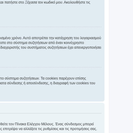
και πατήστε στο
Ξέχασα τον κωδικό μου
. Ακολουθήστε τις
ρισμένο χρόνο. Αυτό αποτρέπει την κατάχρηση του λογαριασμού
έεστε στο σύστημα συζητήσεων από έναν κοινόχρηστο
 ο διαχειριστής του συστήματος συζητήσεων έχει απενεργοποιήσει
στο σύστημα συζητήσεων. Τα cookies παρέχουν επίσης
ματα σύνδεσης ή αποσύνδεσης, η διαγραφή των cookies του
εφθείτε τον Πίνακα Ελέγχου Μέλους. Ένας σύνδεσμος μπορεί
ιτρέψει να αλλάξετε τις ρυθμίσεις και τις προτιμήσεις σας.