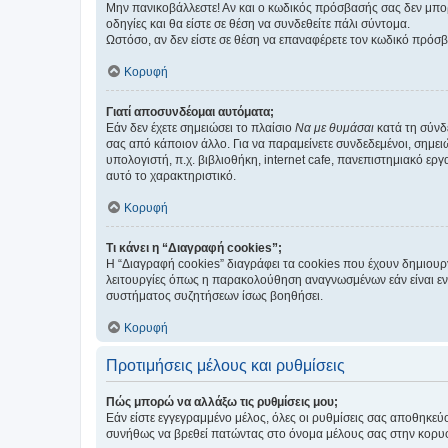
Μην πανικοβάλλεστε! Αν και ο κωδικός πρόσβασής σας δεν μπορ
οδηγίες και θα είστε σε θέση να συνδεθείτε πάλι σύντομα.
Ωστόσο, αν δεν είστε σε θέση να επαναφέρετε τον κωδικό πρόσ
Κορυφή
Γιατί αποσυνδέομαι αυτόματα;
Εάν δεν έχετε σημειώσει το πλαίσιο
Να με θυμάσαι
κατά τη σύνδ
σας από κάποιον άλλο. Για να παραμείνετε συνδεδεμένοι, σημει
υπολογιστή, π.χ. βιβλιοθήκη, internet cafe, πανεπιστημιακό ερ
αυτό το χαρακτηριστικό.
Κορυφή
Τι κάνει η “Διαγραφή cookies”;
Η “Διαγραφή cookies” διαγράφει τα cookies που έχουν δημιου
λειτουργίες όπως η παρακολούθηση αναγνωσμένων εάν είναι εν
συστήματος συζητήσεων ίσως βοηθήσει.
Κορυφή
Προτιμήσεις μέλους και ρυθμίσεις
Πώς μπορώ να αλλάξω τις ρυθμίσεις μου;
Εάν είστε εγγεγραμμένο μέλος, όλες οι ρυθμίσεις σας αποθηκε
συνήθως να βρεθεί πατώντας στο όνομα μέλους σας στην κορυφή