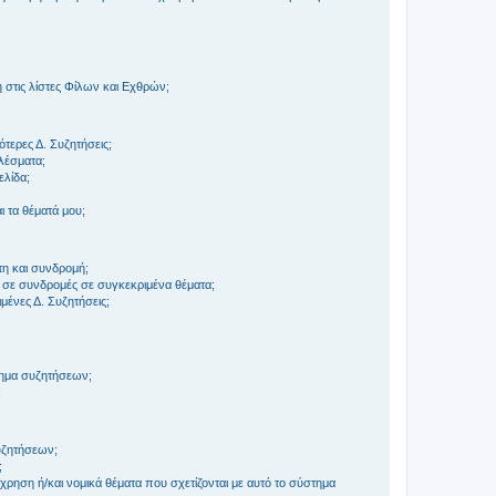
στις λίστες Φίλων και Εχθρών;
τερες Δ. Συζητήσεις;
ελέσματα;
ελίδα;
 τα θέματά μου;
τη και συνδρομή;
 σε συνδρομές σε συγκεκριμένα θέματα;
ένες Δ. Συζητήσεις;
τημα συζητήσεων;
;
συζητήσεων;
;
ρηση ή/και νομικά θέματα που σχετίζονται με αυτό το σύστημα