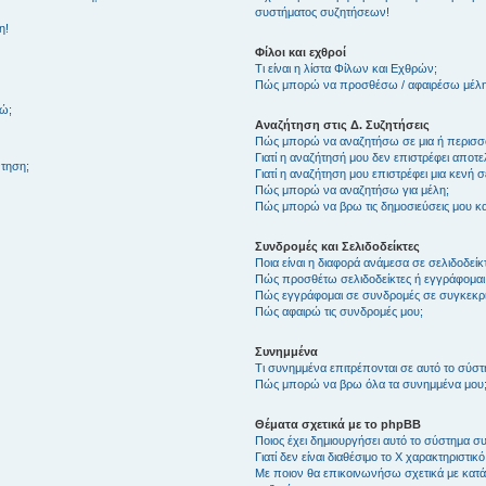
συστήματος συζητήσεων!
η!
Φίλοι και εχθροί
Τι είναι η λίστα Φίλων και Εχθρών;
Πώς μπορώ να προσθέσω / αφαιρέσω μέλη 
θώ;
Αναζήτηση στις Δ. Συζητήσεις
Πώς μπορώ να αναζητήσω σε μια ή περισσό
Γιατί η αναζήτησή μου δεν επιστρέφει αποτ
τηση;
Γιατί η αναζήτηση μου επιστρέφει μια κενή σ
Πώς μπορώ να αναζητήσω για μέλη;
Πώς μπορώ να βρω τις δημοσιεύσεις μου και
Συνδρομές και Σελιδοδείκτες
Ποια είναι η διαφορά ανάμεσα σε σελιδοδείκ
Πώς προσθέτω σελιδοδείκτες ή εγγράφομαι
Πώς εγγράφομαι σε συνδρομές σε συγκεκριμ
Πώς αφαιρώ τις συνδρομές μου;
Συνημμένα
Τι συνημμένα επιτρέπονται σε αυτό το σύσ
Πώς μπορώ να βρω όλα τα συνημμένα μου
Θέματα σχετικά με το phpBB
Ποιος έχει δημιουργήσει αυτό το σύστημα 
Γιατί δεν είναι διαθέσιμο το Χ χαρακτηριστικό
Με ποιον θα επικοινωνήσω σχετικά με κατάχ