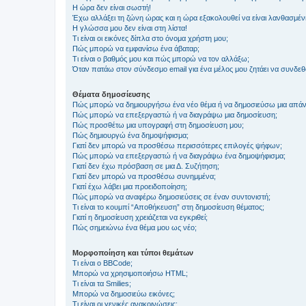
Η ώρα δεν είναι σωστή!
Έχω αλλάξει τη ζώνη ώρας και η ώρα εξακολουθεί να είναι λανθασμέν
Η γλώσσα μου δεν είναι στη λίστα!
Τι είναι οι εικόνες δίπλα στο όνομα χρήστη μου;
Πώς μπορώ να εμφανίσω ένα άβαταρ;
Τι είναι ο βαθμός μου και πώς μπορώ να τον αλλάξω;
Όταν πατάω στον σύνδεσμο email για ένα μέλος μου ζητάει να συνδε
Θέματα δημοσίευσης
Πώς μπορώ να δημιουργήσω ένα νέο θέμα ή να δημοσιεύσω μια απάν
Πώς μπορώ να επεξεργαστώ ή να διαγράψω μια δημοσίευση;
Πώς προσθέτω μια υπογραφή στη δημοσίευση μου;
Πώς δημιουργώ ένα δημοψήφισμα;
Γιατί δεν μπορώ να προσθέσω περισσότερες επιλογές ψήφων;
Πώς μπορώ να επεξεργαστώ ή να διαγράψω ένα δημοψήφισμα;
Γιατί δεν έχω πρόσβαση σε μια Δ. Συζήτηση;
Γιατί δεν μπορώ να προσθέσω συνημμένα;
Γιατί έχω λάβει μια προειδοποίηση;
Πώς μπορώ να αναφέρω δημοσιεύσεις σε έναν συντονιστή;
Τι είναι το κουμπί “Αποθήκευση” στη δημοσίευση θέματος;
Γιατί η δημοσίευση χρειάζεται να εγκριθεί;
Πώς σημειώνω ένα θέμα μου ως νέο;
Μορφοποίηση και τύποι θεμάτων
Τι είναι ο BBCode;
Μπορώ να χρησιμοποιήσω HTML;
Τι είναι τα Smilies;
Μπορώ να δημοσιεύω εικόνες;
Τι είναι οι γενικές ανακοινώσεις;