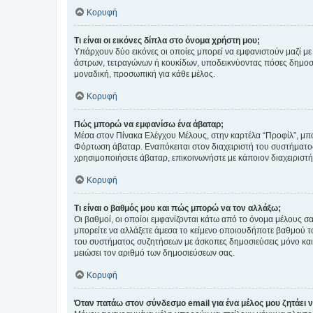
Κορυφή
Τι είναι οι εικόνες δίπλα στο όνομα χρήστη μου;
Υπάρχουν δύο εικόνες οι οποίες μπορεί να εμφανιστούν μαζί με
άστρων, τετραγώνων ή κουκίδων, υποδεικνύοντας πόσες δημοσιεύ
μοναδική, προσωπική για κάθε μέλος.
Κορυφή
Πώς μπορώ να εμφανίσω ένα άβαταρ;
Μέσα στον Πίνακα Ελέγχου Μέλους, στην καρτέλα “Προφίλ”, μπο
Φόρτωση άβαταρ. Εναπόκειται στον διαχειριστή του συστήματος 
χρησιμοποιήσετε άβαταρ, επικοινωνήστε με κάποιον διαχειριστ
Κορυφή
Τι είναι ο βαθμός μου και πώς μπορώ να τον αλλάξω;
Οι βαθμοί, οι οποίοι εμφανίζονται κάτω από το όνομα μέλους σα
μπορείτε να αλλάξετε άμεσα το κείμενο οποιουδήποτε βαθμού 
του συστήματος συζητήσεων με άσκοπες δημοσιεύσεις μόνο και 
μειώσει τον αριθμό των δημοσιεύσεων σας.
Κορυφή
Όταν πατάω στον σύνδεσμο email για ένα μέλος μου ζητάει 