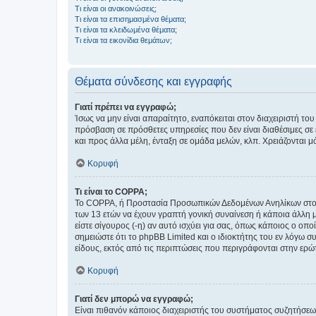
Τι είναι οι ανακοινώσεις;
Τι είναι τα επισημασμένα θέματα;
Τι είναι τα κλειδωμένα θέματα;
Τι είναι τα εικονίδια θεμάτων;
Θέματα σύνδεσης και εγγραφής
Γιατί πρέπει να εγγραφώ;
Ίσως να μην είναι απαραίτητο, εναπόκειται στον διαχειριστή 
πρόσβαση σε πρόσθετες υπηρεσίες που δεν είναι διαθέσιμες σ
και προς άλλα μέλη, ένταξη σε ομάδα μελών, κλπ. Χρειάζονται 
Κορυφή
Τι είναι το COPPA;
Το COPPA, ή Προστασία Προσωπικών Δεδομένων Ανηλίκων στο Δ
των 13 ετών να έχουν γραπτή γονική συναίνεση ή κάποια άλλη 
είστε σίγουρος (-η) αν αυτό ισχύει για σας, όπως κάποιος ο ο
σημειώστε ότι το phpBB Limited και ο ιδιοκτήτης του εν λόγω
είδους, εκτός από τις περιπτώσεις που περιγράφονται στην ερ
Κορυφή
Γιατί δεν μπορώ να εγγραφώ;
Είναι πιθανόν κάποιος διαχειριστής του συστήματος συζητήσεω