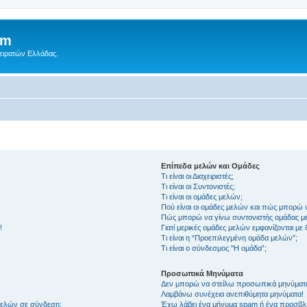
um
Πειρατών Ελλάδας.
Επίπεδα μελών και Ομάδες
Τι είναι οι Διαχειριστές;
Τι είναι οι Συντονιστές;
Τι είναι οι ομάδες μελών;
Πού είναι οι ομάδες μελών και πώς μπορώ 
Πώς μπορώ να γίνω συντονιστής ομάδας μ
!
Γιατί μερικές ομάδες μελών εμφανίζονται με
Τι είναι η “Προεπιλεγμένη ομάδα μελών”;
Τι είναι ο σύνδεσμος "Η ομάδα”;
Προσωπικά Μηνύματα
Δεν μπορώ να στείλω προσωπικά μηνύματ
Λαμβάνω συνέχεια ανεπιθύμητα μηνύματα!
μελών σε σύνδεση;
Έχω λάβει ένα μήνυμα spam ή ένα προσβλη