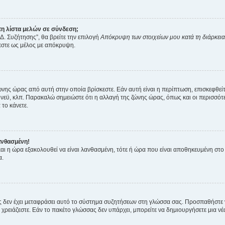
η λίστα μελών σε σύνδεση;
Δ. Συζήτησης”, θα βρείτε την επιλογή
Απόκρυψη των στοιχείων μου κατά τη διάρκει
ζεστε ως μέλος με απόκρυψη.
ζώνης ώρας από αυτή στην οποία βρίσκεστε. Εάν αυτή είναι η περίπτωση, επισκεφθεί
 Σίδνεϋ, κλπ. Παρακαλώ σημειώστε ότι η αλλαγή της ζώνης ώρας, όπως και οι περισσ
 το κάνετε.
ανθασμένη!
 και η ώρα εξακολουθεί να είναι λανθασμένη, τότε ή ώρα που είναι αποθηκευμένη στ
α.
νείς δεν έχει μεταφράσει αυτό το σύστημα συζητήσεων στη γλώσσα σας. Προσπαθήστε
χρειάζεστε. Εάν το πακέτο γλώσσας δεν υπάρχει, μπορείτε να δημιουργήσετε μια ν