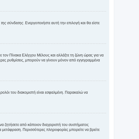
α της σύνδεσης
. Ενεργοποιήστε αυτή την επιλογή και θα είστε
τε τον Πίνακα Ελέγχου Μέλους και αλλάξτε τη ζώνη ώρας για να
ότερες ρυθμίσεις, μπορούν να γίνουν μόνον από εγγεγραμμένα
ο ρολόι του διακομιστή είναι εσφαλμένη. Παρακαλώ να
 να ζητήσετε από κάποιον διαχειριστή του συστήματος
έα μετάφραση. Περισσότερες πληροφορίες μπορείτε να βρείτε