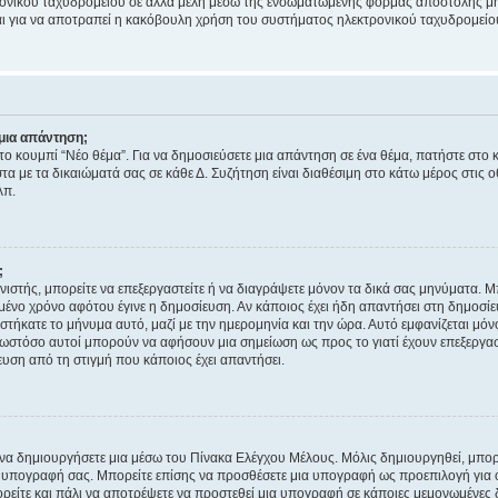
ονικού ταχυδρομείου σε άλλα μέλη μέσω της ενσωματωμένης φόρμας αποστολής μη
νεται για να αποτραπεί η κακόβουλη χρήση του συστήματος ηλεκτρονικού ταχυδρομεί
μια απάντηση;
στο κουμπί “Νέο θέμα”. Για να δημοσιεύσετε μια απάντηση σε ένα θέμα, πατήστε στο 
τα με τα δικαιώματά σας σε κάθε Δ. Συζήτηση είναι διαθέσιμη στο κάτω μέρος στις 
λπ.
;
νιστής, μπορείτε να επεξεργαστείτε ή να διαγράψετε μόνον τα δικά σας μηνύματα. 
μένο χρόνο αφότου έγινε η δημοσίευση. Αν κάποιος έχει ήδη απαντήσει στη δημοσίε
τήκατε το μήνυμα αυτό, μαζί με την ημερομηνία και την ώρα. Αυτό εμφανίζεται μόνο
 ωστόσο αυτοί μπορούν να αφήσουν μια σημείωση ως προς το γιατί έχουν επεξεργασ
υση από τη στιγμή που κάποιος έχει απαντήσει.
α δημιουργήσετε μια μέσω του Πίνακα Ελέγχου Μέλους. Μόλις δημιουργηθεί, μπορε
 υπογραφή σας. Μπορείτε επίσης να προσθέσετε μια υπογραφή ως προεπιλογή για ό
ορείτε και πάλι να αποτρέψετε να προστεθεί μια υπογραφή σε κάποιες μεμονωμένες