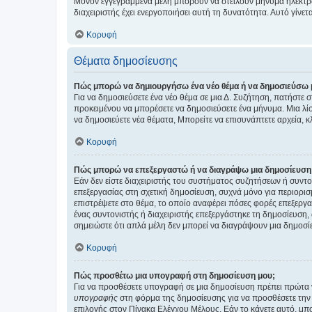
Μόνον εγγεγραμμένα μέλη μπορούν να στείλουν μήνυμα ηλεκτρ
διαχειριστής έχει ενεργοποιήσει αυτή τη δυνατότητα. Αυτό γί
Κορυφή
Θέματα δημοσίευσης
Πώς μπορώ να δημιουργήσω ένα νέο θέμα ή να δημοσιεύσω 
Για να δημοσιεύσετε ένα νέο θέμα σε μια Δ. Συζήτηση, πατήστε 
προκειμένου να μπορέσετε να δημοσιεύσετε ένα μήνυμα. Μια λίσ
να δημοσιεύετε νέα θέματα, Μπορείτε να επισυνάπτετε αρχεία, κ
Κορυφή
Πώς μπορώ να επεξεργαστώ ή να διαγράψω μια δημοσίευση
Εάν δεν είστε διαχειριστής του συστήματος συζητήσεων ή συντο
επεξεργασίας στη σχετική δημοσίευση, συχνά μόνο για περιορισ
επιστρέψετε στο θέμα, το οποίο αναφέρει πόσες φορές επεξεργασ
ένας συντονιστής ή διαχειριστής επεξεργάστηκε τη δημοσίευση,
σημειώστε ότι απλά μέλη δεν μπορεί να διαγράψουν μια δημοσίε
Κορυφή
Πώς προσθέτω μια υπογραφή στη δημοσίευση μου;
Για να προσθέσετε υπογραφή σε μια δημοσίευση πρέπει πρώτα ν
υπογραφής
στη φόρμα της δημοσίευσης για να προσθέσετε την
επιλογής στον Πίνακα Ελέγχου Μέλους. Εάν το κάνετε αυτό, μπ