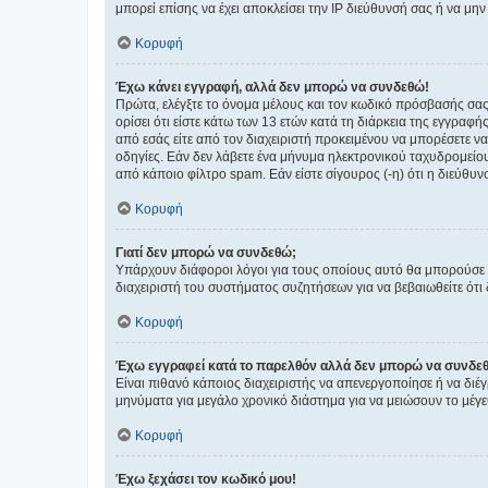
μπορεί επίσης να έχει αποκλείσει την IP διεύθυνσή σας ή να μ
Κορυφή
Έχω κάνει εγγραφή, αλλά δεν μπορώ να συνδεθώ!
Πρώτα, ελέγξτε το όνομα μέλους και τον κωδικό πρόσβασής σας.
ορίσει ότι είστε κάτω των 13 ετών κατά τη διάρκεια της εγγραφ
από εσάς είτε από τον διαχειριστή προκειμένου να μπορέσετε ν
οδηγίες. Εάν δεν λάβετε ένα μήνυμα ηλεκτρονικού ταχυδρομείο
από κάποιο φίλτρο spam. Εάν είστε σίγουρος (-η) ότι η διεύθυ
Κορυφή
Γιατί δεν μπορώ να συνδεθώ;
Υπάρχουν διάφοροι λόγοι για τους οποίους αυτό θα μπορούσε να
διαχειριστή του συστήματος συζητήσεων για να βεβαιωθείτε ότι δ
Κορυφή
Έχω εγγραφεί κατά το παρελθόν αλλά δεν μπορώ να συνδε
Είναι πιθανό κάποιος διαχειριστής να απενεργοποίησε ή να δι
μηνύματα για μεγάλο χρονικό διάστημα για να μειώσουν το μέγε
Κορυφή
Έχω ξεχάσει τον κωδικό μου!