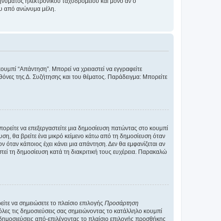
νύματος ηλεκτρονικού ταχυδρομείου και μόνο αν ο
ου από ανώνυμα μέλη.
κουμπί “Απάντηση”. Μπορεί να χρειαστεί να εγγραφείτε
οθόνες της Δ. Συζήτησης και του θέματος. Παράδειγμα: Μπορείτε
Μπορείτε να επεξεργαστείτε μια δημοσίευση πατώντας στο κουμπί
υση, θα βρείτε ένα μικρό κείμενο κάτω από τη δημοσίευση όταν
ν όταν κάποιος έχει κάνει μια απάντηση. Δεν θα εμφανίζεται αν
τεί τη δημοσίευση κατά τη διακριτική τους ευχέρεια. Παρακαλώ
ίτε να σημειώσετε το πλαίσιο επιλογής
Προσάρτηση
λες τις δημοσιεύσεις σας σημειώνοντας το κατάλληλο κουμπί
 δημοσιεύσεις από-επιλέγοντας το πλαίσιο επιλογής προσθήκης