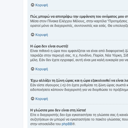
Κορυφή
Πώς μπορώ να αποτρέψω την εμφάνιση του ονόματος μου στ
Μέσα στον Πίνακα Ελέγχου Μέλους, στην καρτέλα “Προτιμήσεις 
ορατοί μόνο σε διαχειριστές, συντονιστές και εσάς. Θα υπολογί
Κορυφή
Η ώρα δεν είναι σωστή!
Είναι πιθανό η ώρα που εμφανίζεται να είναι από διαφορετική 
ταιριάζει στην περιοχή σας, π.χ. Λονδίνο, Παρίσι, Νέα Υόρκη,
μέλη. Εάν δεν έχετε εγγραφεί, αυτή είναι μια καλή ευκαιρία για να
Κορυφή
Έχω αλλάξει τη ζώνη ώρας και η ώρα εξακολουθεί να είναι λ
Εάν είστε σίγουρος (-η) ότι έχετε ρυθμίσει τη ζώνη ώρας σωστά
ειδοποιήσετε κάποιον διαχειριστή για να διορθώσει το πρόβλημ
Κορυφή
Η γλώσσα μου δεν είναι στη λίστα!
Είτε ο διαχειριστής δεν έχει εγκαταστήσει τη γλώσσα σας ή κα
συζητήσεων αν μπορεί να εγκαταστήσει το πακέτο γλώσσας που 
στην ιστοσελίδα του
phpBB
®.