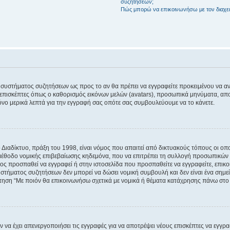
συζητήσεων;
Πώς μπορώ να επικοινωνήσω με τον διαχει
του συστήματος συζητήσεων ως προς το αν θα πρέπει να εγγραφείτε προκειμένου να 
ε επισκέπτες όπως ο καθορισμός εικόνων μελών (avatars), προσωπικά μηνύματα, 
μόνο μερικά λεπτά για την εγγραφή σας οπότε σας συμβουλεύουμε να το κάνετε.
ιαδίκτυο, πράξη του 1998, είναι νόμος που απαιτεί από δικτυακούς τόπους οι ο
μέθοδο νομικής επιβεβαίωσης κηδεμόνα, που να επιτρέπει τη συλλογή προσωπικών 
ποίος προσπαθεί να εγγραφεί ή στην ιστοσελίδα που προσπαθείτε να εγγραφείτε, επ
 συστήματος συζητήσεων δεν μπορεί να δώσει νομική συμβουλή και δεν είναι ένα ση
ώτηση “Με ποιόν θα επικοινωνήσω σχετικά με νομικά ή θέματα κατάχρησης πάνω στο
ν να έχει απενεργοποιήσει τις εγγραφές για να αποτρέψει νέους επισκέπτες να εγγ