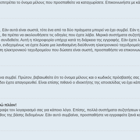
ην επιτρέπει το όνομα μέλους που προσπαθείτε να καταχωρίσετε. Επικοινωνήστε με κ
 Εάν αυτά είναι σωστά, τότε ένα από τα δύο πράγματα μπορεί να έχει συμβεί. Εάν 
ής, θα πρέπει να ακολουθήσετε τις οδηγίες που έχετε λάβει. Μερικά συστήματα συζητή
α συνδεθείτε. Αυτή η πληροφορία υπήρχε κατά τη διάρκεια της εγγραφής. Εάν έχετε
υ, ενδεχομένως να έχετε δώσει μια λανθασμένη διεύθυνση ηλεκτρονικού ταχυδρομείο
νση ηλεκτρονικού ταχυδρομείου που δώσατε είναι σωστή, προσπαθήστε να επικοινωνή
 συμβεί. Πρώτον, βεβαιωθείτε ότι το όνομα μέλους και ο κωδικός πρόσβασής σας ε
εν έχετε απαγορευθεί. Είναι επίσης πιθανό ο ιδιοκτήτης της ιστοσελίδας να έχει κάπ
θώ πλέον!
έγραψε τον λογαριασμό σας για κάποιο λόγο. Επίσης, πολλά συστήματα συζητήσεων
θος της βάσης δεδομένων. Εάν αυτό συμβαίνει, προσπαθήστε να εγγραφείτε ξανά και