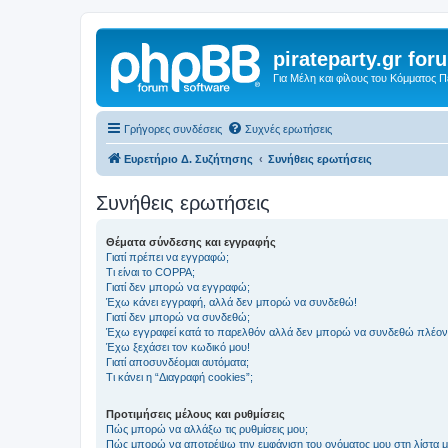
pirateparty.gr for
Για Μέλη και φίλους του Κόμματος 
Γρήγορες συνδέσεις
Συχνές ερωτήσεις
Ευρετήριο Δ. Συζήτησης
Συνήθεις ερωτήσεις
Συνήθεις ερωτήσεις
Θέματα σύνδεσης και εγγραφής
Γιατί πρέπει να εγγραφώ;
Τι είναι το COPPA;
Γιατί δεν μπορώ να εγγραφώ;
Έχω κάνει εγγραφή, αλλά δεν μπορώ να συνδεθώ!
Γιατί δεν μπορώ να συνδεθώ;
Έχω εγγραφεί κατά το παρελθόν αλλά δεν μπορώ να συνδεθώ πλέον
Έχω ξεχάσει τον κωδικό μου!
Γιατί αποσυνδέομαι αυτόματα;
Τι κάνει η “Διαγραφή cookies”;
Προτιμήσεις μέλους και ρυθμίσεις
Πώς μπορώ να αλλάξω τις ρυθμίσεις μου;
Πώς μπορώ να αποτρέψω την εμφάνιση του ονόματος μου στη λίστα 