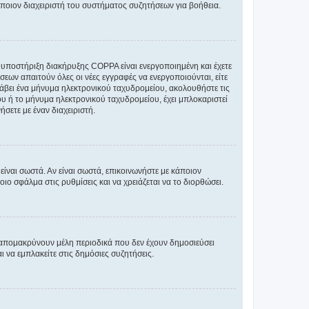
άποιον διαχειριστή του συστήματος συζητήσεων για βοήθεια.
η υποστήριξη διακήρυξης COPPA είναι ενεργοποιημένη και έχετε
σεων απαιτούν όλες οι νέες εγγραφές να ενεργοποιούνται, είτε
 λάβει ένα μήνυμα ηλεκτρονικού ταχυδρομείου, ακολουθήστε τις
υ ή το μήνυμα ηλεκτρονικού ταχυδρομείου, έχει μπλοκαριστεί
σετε με έναν διαχειριστή.
ίναι σωστά. Αν είναι σωστά, επικοινωνήστε με κάποιον
οιο σφάλμα στις ρυθμίσεις και να χρειάζεται να το διορθώσει.
 απομακρύνουν μέλη περιοδικά που δεν έχουν δημοσιεύσει
 να εμπλακείτε στις δημόσιες συζητήσεις.