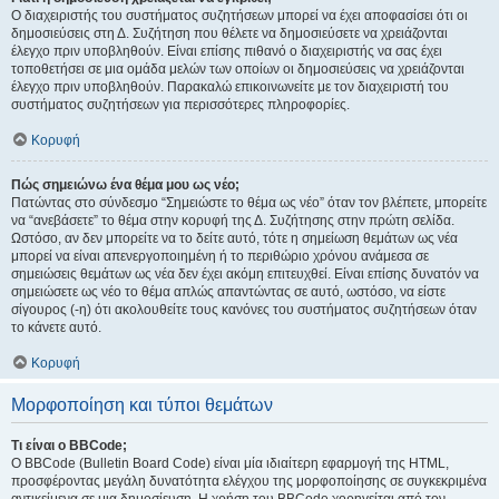
Ο διαχειριστής του συστήματος συζητήσεων μπορεί να έχει αποφασίσει ότι οι
δημοσιεύσεις στη Δ. Συζήτηση που θέλετε να δημοσιεύσετε να χρειάζονται
έλεγχο πριν υποβληθούν. Είναι επίσης πιθανό ο διαχειριστής να σας έχει
τοποθετήσει σε μια ομάδα μελών των οποίων οι δημοσιεύσεις να χρειάζονται
έλεγχο πριν υποβληθούν. Παρακαλώ επικοινωνείτε με τον διαχειριστή του
συστήματος συζητήσεων για περισσότερες πληροφορίες.
Κορυφή
Πώς σημειώνω ένα θέμα μου ως νέο;
Πατώντας στο σύνδεσμο “Σημειώστε το θέμα ως νέο” όταν τον βλέπετε, μπορείτε
να “ανεβάσετε” το θέμα στην κορυφή της Δ. Συζήτησης στην πρώτη σελίδα.
Ωστόσο, αν δεν μπορείτε να το δείτε αυτό, τότε η σημείωση θεμάτων ως νέα
μπορεί να είναι απενεργοποιημένη ή το περιθώριο χρόνου ανάμεσα σε
σημειώσεις θεμάτων ως νέα δεν έχει ακόμη επιτευχθεί. Είναι επίσης δυνατόν να
σημειώσετε ως νέο το θέμα απλώς απαντώντας σε αυτό, ωστόσο, να είστε
σίγουρος (-η) ότι ακολουθείτε τους κανόνες του συστήματος συζητήσεων όταν
το κάνετε αυτό.
Κορυφή
Μορφοποίηση και τύποι θεμάτων
Τι είναι ο BBCode;
Ο BBCode (Bulletin Board Code) είναι μία ιδιαίτερη εφαρμογή της HTML,
προσφέροντας μεγάλη δυνατότητα ελέγχου της μορφοποίησης σε συγκεκριμένα