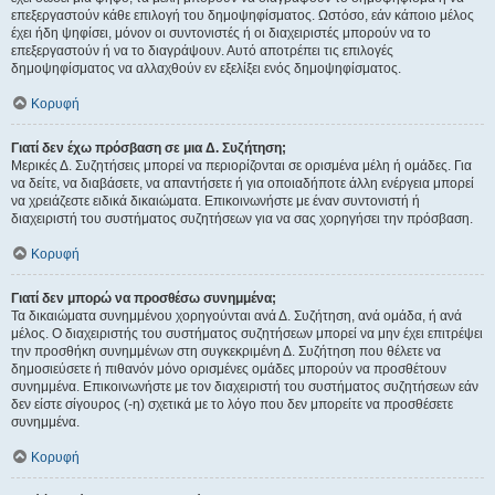
επεξεργαστούν κάθε επιλογή του δημοψηφίσματος. Ωστόσο, εάν κάποιο μέλος
έχει ήδη ψηφίσει, μόνον οι συντονιστές ή οι διαχειριστές μπορούν να το
επεξεργαστούν ή να το διαγράψουν. Αυτό αποτρέπει τις επιλογές
δημοψηφίσματος να αλλαχθούν εν εξελίξει ενός δημοψηφίσματος.
Κορυφή
Γιατί δεν έχω πρόσβαση σε μια Δ. Συζήτηση;
Μερικές Δ. Συζητήσεις μπορεί να περιορίζονται σε ορισμένα μέλη ή ομάδες. Για
να δείτε, να διαβάσετε, να απαντήσετε ή για οποιαδήποτε άλλη ενέργεια μπορεί
να χρειάζεστε ειδικά δικαιώματα. Επικοινωνήστε με έναν συντονιστή ή
διαχειριστή του συστήματος συζητήσεων για να σας χορηγήσει την πρόσβαση.
Κορυφή
Γιατί δεν μπορώ να προσθέσω συνημμένα;
Τα δικαιώματα συνημμένου χορηγούνται ανά Δ. Συζήτηση, ανά ομάδα, ή ανά
μέλος. Ο διαχειριστής του συστήματος συζητήσεων μπορεί να μην έχει επιτρέψει
την προσθήκη συνημμένων στη συγκεκριμένη Δ. Συζήτηση που θέλετε να
δημοσιεύσετε ή πιθανόν μόνο ορισμένες ομάδες μπορούν να προσθέτουν
συνημμένα. Επικοινωνήστε με τον διαχειριστή του συστήματος συζητήσεων εάν
δεν είστε σίγουρος (-η) σχετικά με το λόγο που δεν μπορείτε να προσθέσετε
συνημμένα.
Κορυφή