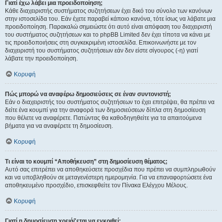
Γιατί έχω λάβει μια προειδοποίηση;
Κάθε διαχειριστής συστήματος συζητήσεων έχει δικό του σύνολο των κανόνων
στην ιστοσελίδα του. Εάν έχετε παραβεί κάποιο κανόνα, τότε ίσως να λάβατε μια
προειδοποίηση. Παρακαλώ σημειώστε ότι αυτό είναι απόφαση του διαχειριστή
του συστήματος συζητήσεων και το phpBB Limited δεν έχει τίποτα να κάνει με
τις προειδοποιήσεις στη συγκεκριμένη ιστοσελίδα. Επικοινωνήστε με τον
διαχειριστή του συστήματος συζητήσεων εάν δεν είστε σίγουρος (-η) γιατί
λάβατε την προειδοποίηση.
Κορυφή
Πώς μπορώ να αναφέρω δημοσιεύσεις σε έναν συντονιστή;
Εάν ο διαχειριστής του συστήματος συζητήσεων το έχει επιτρέψει, θα πρέπει να
δείτε ένα κουμπί για την αναφορά των δημοσιεύσεων δίπλα στη δημοσίευση
που θέλετε να αναφέρετε. Πατώντας θα καθοδηγηθείτε για τα απαιτούμενα
βήματα για να αναφέρετε τη δημοσίευση.
Κορυφή
Τι είναι το κουμπί “Αποθήκευση” στη δημοσίευση θέματος;
Αυτό σας επιτρέπει να αποθηκεύσετε προσχέδια που πρέπει να συμπληρωθούν
και να υποβληθούν σε μεταγενέστερη ημερομηνία. Για να επαναφορτώσετε ένα
αποθηκευμένο προσχέδιο, επισκεφθείτε τον Πίνακα Ελέγχου Μέλους.
Κορυφή
Γιατί η δημοσίευση χρειάζεται να εγκριθεί;