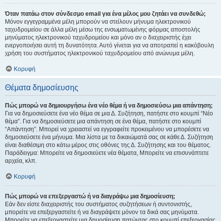
Όταν πατάω στον σύνδεσμο email για ένα μέλος μου ζητάει να συνδεθώ;
Μόνον εγγεγραμμένα μέλη μπορούν να στείλουν μήνυμα ηλεκτρονικού
ταχυδρομείου σε άλλα μέλη μέσω της ενσωματωμένης φόρμας αποστολής
μηνύματος ηλεκτρονικού ταχυδρομείου και μόνο αν ο διαχειριστής έχει
ενεργοποιήσει αυτή τη δυνατότητα. Αυτό γίνεται για να αποτραπεί η κακόβουλη
χρήση του συστήματος ηλεκτρονικού ταχυδρομείου από ανώνυμα μέλη.
Κορυφή
Θέματα δημοσίευσης
Πώς μπορώ να δημιουργήσω ένα νέο θέμα ή να δημοσιεύσω μια απάντηση;
Για να δημοσιεύσετε ένα νέο θέμα σε μια Δ. Συζήτηση, πατήστε στο κουμπί “Νέο
θέμα”. Για να δημοσιεύσετε μια απάντηση σε ένα θέμα, πατήστε στο κουμπί
“Απάντηση”. Μπορεί να χρειαστεί να εγγραφείτε προκειμένου να μπορέσετε να
δημοσιεύσετε ένα μήνυμα. Μια λίστα με τα δικαιώματά σας σε κάθε Δ. Συζήτηση
είναι διαθέσιμη στο κάτω μέρος στις οθόνες της Δ. Συζήτησης και του θέματος.
Παράδειγμα: Μπορείτε να δημοσιεύετε νέα θέματα, Μπορείτε να επισυνάπτετε
αρχεία, κλπ.
Κορυφή
Πώς μπορώ να επεξεργαστώ ή να διαγράψω μια δημοσίευση;
Εάν δεν είστε διαχειριστής του συστήματος συζητήσεων ή συντονιστής,
μπορείτε να επεξεργαστείτε ή να διαγράψετε μόνον τα δικά σας μηνύματα.
Μπορείτε να επεξεργαστείτε μια δημοσίευση πατώντας στο κουμπί επεξεργασίας