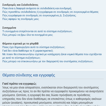
Συνδρομές και Σελιδοδείκτες
Ποια είναι η διαφορά ανάμεσα σε σελιδοδείκτη και συνδρομή;
Πώς προσθέτω σελιδοδείκτες ή εγγράφομαι σε συνδρομές σε συγκεκριμένα θέματα;
Πώς εγγράφομαι σε συνδρομές σε συγκεκριμένες Δ. Συζητήσεις;
Πώς αφαιρώ τις συνδρομές μου;
Συνημμένα
Τι συνημμένα επιτρέπονται σε αυτό το σύστημα συζητήσεων;
Πώς μπορώ να βρω όλα τα συνημμένα μου;
Θέματα σχετικά με το phpBB
Ποιος έχει δημιουργήσει αυτό το σύστημα συζητήσεων;
Γιατί δεν είναι διαθέσιμο το Χ χαρακτηριστικό;
Με ποιον θα επικοινωνήσω σχετικά με κατάχρηση ή/και νομικά θέματα που σχετίζονται
με αυτό το σύστημα συζητήσεων;
Πώς μπορώ να επικοινωνήσω με τον διαχειριστή του συστήματος συζητήσεων;
Θέματα σύνδεσης και εγγραφής
Γιατί πρέπει να εγγραφώ;
Ίσως να μην είναι απαραίτητο, εναπόκειται στον διαχειριστή του συστήματος
συζητήσεων ως προς το αν θα πρέπει να εγγραφείτε προκειμένου να αναρτήσετε
μηνύματα. Ωστόσο, η εγγραφή θα σας δώσει πρόσβαση σε πρόσθετες
υπηρεσίες που δεν είναι διαθέσιμες σε επισκέπτες όπως ο καθορισμός εικόνων
μελών (avatars), προσωπικά μηνύματα, αποστολή και λήψη μηνυμάτων