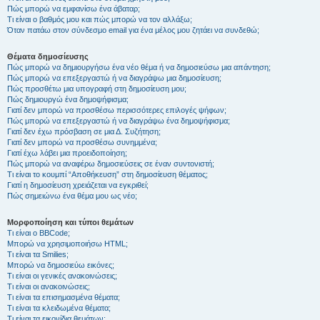
Πώς μπορώ να εμφανίσω ένα άβαταρ;
Τι είναι ο βαθμός μου και πώς μπορώ να τον αλλάξω;
Όταν πατάω στον σύνδεσμο email για ένα μέλος μου ζητάει να συνδεθώ;
Θέματα δημοσίευσης
Πώς μπορώ να δημιουργήσω ένα νέο θέμα ή να δημοσιεύσω μια απάντηση;
Πώς μπορώ να επεξεργαστώ ή να διαγράψω μια δημοσίευση;
Πώς προσθέτω μια υπογραφή στη δημοσίευση μου;
Πώς δημιουργώ ένα δημοψήφισμα;
Γιατί δεν μπορώ να προσθέσω περισσότερες επιλογές ψήφων;
Πώς μπορώ να επεξεργαστώ ή να διαγράψω ένα δημοψήφισμα;
Γιατί δεν έχω πρόσβαση σε μια Δ. Συζήτηση;
Γιατί δεν μπορώ να προσθέσω συνημμένα;
Γιατί έχω λάβει μια προειδοποίηση;
Πώς μπορώ να αναφέρω δημοσιεύσεις σε έναν συντονιστή;
Τι είναι το κουμπί “Αποθήκευση” στη δημοσίευση θέματος;
Γιατί η δημοσίευση χρειάζεται να εγκριθεί;
Πώς σημειώνω ένα θέμα μου ως νέο;
Μορφοποίηση και τύποι θεμάτων
Τι είναι ο BBCode;
Μπορώ να χρησιμοποιήσω HTML;
Τι είναι τα Smilies;
Μπορώ να δημοσιεύω εικόνες;
Τι είναι οι γενικές ανακοινώσεις;
Τι είναι οι ανακοινώσεις;
Τι είναι τα επισημασμένα θέματα;
Τι είναι τα κλειδωμένα θέματα;
Τι είναι τα εικονίδια θεμάτων;