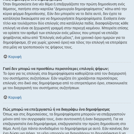
Όταν δημοσιεύετε ένα νέο θέμα ή επεξεργάζεστε την πρώτη δημοσίευση ενός
θέματος, πατήστε στην καρτέλα “Δημιουργία δημοψηφίσματος” κάτω από την
κύρια φόρμα δημοσίευσης. Εάν δεν μπορείτε να το δείτε αυτό, δεν έχετε τα
κατάλληλα δικαιώματα για να δημιουργήσετε δημοψηφίσματα. Εισάγετε έναν
τίτλο και τουλάχιστον δύο επιλογές στα κατάλληλα πεδία, διασφαλίζοντας κάθε
επιλογή να είναι σε ξεχωριστή γραμμή στην περιοχή κειμένου. Μπορείτε επίσης
να ορίσετε τον αριθμό των επιλογών ενός μέλους που μπορεί να επιλέξει
ψηφίζοντας κάτω από “Επιλογές ανά μέλος”, ένα χρονικό όριο ημερών για το
δημοψήφισμα, (0 για χωρίς χρονικό όριο) και τέλος την επιλογή να επιτρέψετε
στα μέλη να τροποποιούν τις ψήφους τους.
Κορυφή
Γιατί δεν μπορώ να προσθέσω περισσότερες επιλογές ψήφων;
Το όριο για τις επιλογές στα δημοψηφίσματα καθορίζεται από τον διαχειριστή
του συστήματος συζητήσεων. Εάν νομίζετε ότι χρειάζονται περισσότερες
επιλογές στο δικό σας δημοψήφισμα από το επιτρεπόμενο όριο, επικοινωνείτε
με τον διαχειριστή του συστήματος συζητήσεων.
Κορυφή
Πώς μπορώ να επεξεργαστώ ή να διαγράψω ένα δημοψήφισμα;
Όπως και στις δημοσιεύσεις, τα δημοψηφίσματα μπορούν να επεξεργαστούν
μόνον από τον συγγραφέα τους, έναν συντονιστή ή έναν διαχειριστή. Για να
επεξεργαστείτε ένα δημοψήφισμα, επεξεργαστείτε την πρώτη δημοσίευση στο
θέμα. Αυτή έχει πάντα συνδεδεμένο το δημοψήφισμα με αυτό. Εάν κανένας δεν
έχει δώσει μια ψήφο, τα μέλη μπορούν να διαγράψουν το δημοψήφισμα ή να