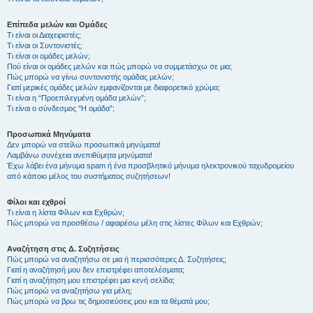
Επίπεδα μελών και Ομάδες
Τι είναι οι Διαχειριστές;
Τι είναι οι Συντονιστές;
Τι είναι οι ομάδες μελών;
Πού είναι οι ομάδες μελών και πώς μπορώ να συμμετάσχω σε μια;
Πώς μπορώ να γίνω συντονιστής ομάδας μελών;
Γιατί μερικές ομάδες μελών εμφανίζονται με διαφορετικό χρώμα;
Τι είναι η “Προεπιλεγμένη ομάδα μελών”;
Τι είναι ο σύνδεσμος "Η ομάδα”;
Προσωπικά Μηνύματα
Δεν μπορώ να στείλω προσωπικά μηνύματα!
Λαμβάνω συνέχεια ανεπιθύμητα μηνύματα!
Έχω λάβει ένα μήνυμα spam ή ένα προσβλητικό μήνυμα ηλεκτρονικού ταχυδρομείου
από κάποιο μέλος του συστήματος συζητήσεων!
Φίλοι και εχθροί
Τι είναι η λίστα Φίλων και Εχθρών;
Πώς μπορώ να προσθέσω / αφαιρέσω μέλη στις λίστες Φίλων και Εχθρών;
Αναζήτηση στις Δ. Συζητήσεις
Πώς μπορώ να αναζητήσω σε μια ή περισσότερες Δ. Συζητήσεις;
Γιατί η αναζήτησή μου δεν επιστρέφει αποτελέσματα;
Γιατί η αναζήτηση μου επιστρέφει μια κενή σελίδα;
Πώς μπορώ να αναζητήσω για μέλη;
Πώς μπορώ να βρω τις δημοσιεύσεις μου και τα θέματά μου;