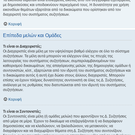
Τα εικονίδια θεμάτων είναι επιλεγμένες εικόνες από τον συγγραφέα σχετιζόμενες
με δημοσιεύσεις και υποδεικνύουν περιεχόμενό τους. Η δυνατότητα για χρήση
εικονιδίων θεμάτων εξαρτάται από τα δικαιώματα που ορίστηκαν από τον
διαχειριστή του συστήματος συζητήσεων.
Κορυφή
Επίπεδα μελών και Ομάδες
Τι είναι οι Διαχειριστές;
Οι Διαχειριστές είναι μέλη με τον υψηλότερο βαθμό ελέγχου σε όλο το σύστημα
συζητήσεων. Τα μέλη αυτά μπορούν να ελέγχουν όλες τις πτυχές της
λειτουργίας του συστήματος συζητήσεων, συμπεριλαμβανομένων του
καθορισμού δικαιωμάτων, της απαγόρευσης μελών, της δημιουργίας ομάδων ή
συντονιστών, κλπ., εξαρτώνται από τον ιδρυτή του συστήματος συζητήσεων και
τι δικαιώματα αυτός ή αυτή έχει δώσει στους άλλους διαχειριστές. Μπορούν
επίσης να έχουν πλήρεις δυνατότητες συντονιστή σε όλες τις Δ. Συζητήσεις,
ανάλογα με τις ρυθμίσεις που διατυπώνεται από τον ιδρυτή του συστήματος
συζητήσεων.
Κορυφή
Τι είναι οι Συντονιστές;
Οι Συντονιστές είναι μέλη (ή ομάδες μελών) που φροντίζουν τις Δ. Συζητήσεις
από μέρα σε μέρα. Έχουν το δικαίωμα να επεξεργάζονται ή να διαγράφουν
δημοσιεύσεις και να κλειδώνουν, να ξεκλειδώνουν, να μετακινούν, να
διαγράφουν και να διαχωρίζουν θέματα στη Δ. Συζήτηση που συντονίζουν.