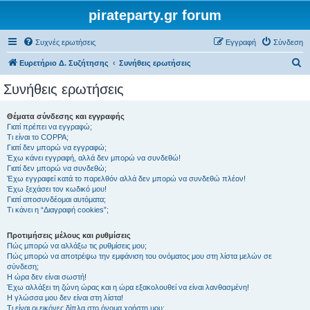
pirateparty.gr forum
Συχνές ερωτήσεις
Εγγραφή
Σύνδεση
Α
Ευρετήριο Δ. Συζήτησης
Συνήθεις ερωτήσεις
ν
Συνήθεις ερωτήσεις
α
ζ
Θέματα σύνδεσης και εγγραφής
Γιατί πρέπει να εγγραφώ;
ή
Τι είναι το COPPA;
τ
Γιατί δεν μπορώ να εγγραφώ;
Έχω κάνει εγγραφή, αλλά δεν μπορώ να συνδεθώ!
η
Γιατί δεν μπορώ να συνδεθώ;
Έχω εγγραφεί κατά το παρελθόν αλλά δεν μπορώ να συνδεθώ πλέον!
σ
Έχω ξεχάσει τον κωδικό μου!
η
Γιατί αποσυνδέομαι αυτόματα;
Τι κάνει η “Διαγραφή cookies”;
Προτιμήσεις μέλους και ρυθμίσεις
Πώς μπορώ να αλλάξω τις ρυθμίσεις μου;
Πώς μπορώ να αποτρέψω την εμφάνιση του ονόματος μου στη λίστα μελών σε
σύνδεση;
Η ώρα δεν είναι σωστή!
Έχω αλλάξει τη ζώνη ώρας και η ώρα εξακολουθεί να είναι λανθασμένη!
Η γλώσσα μου δεν είναι στη λίστα!
Τι είναι οι εικόνες δίπλα στο όνομα χρήστη μου;