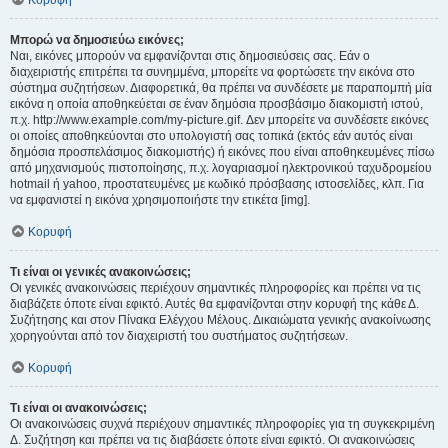
Κορυφή
Μπορώ να δημοσιεύω εικόνες;
Ναι, εικόνες μπορούν να εμφανίζονται στις δημοσιεύσεις σας. Εάν ο
διαχειριστής επιτρέπει τα συνημμένα, μπορείτε να φορτώσετε την εικόνα στο
σύστημα συζητήσεων. Διαφορετικά, θα πρέπει να συνδέσετε με παραπομπή μία
εικόνα η οποία αποθηκεύεται σε έναν δημόσια προσβάσιμο διακομιστή ιστού,
π.χ. http://www.example.com/my-picture.gif. Δεν μπορείτε να συνδέσετε εικόνες
οι οποίες αποθηκεύονται στο υπολογιστή σας τοπικά (εκτός εάν αυτός είναι
δημόσια προσπελάσιμος διακομιστής) ή εικόνες που είναι αποθηκευμένες πίσω
από μηχανισμούς πιστοποίησης, π.χ. λογαριασμοί ηλεκτρονικού ταχυδρομείου
hotmail ή yahoo, προστατευμένες με κωδικό πρόσβασης ιστοσελίδες, κλπ. Για
να εμφανιστεί η εικόνα χρησιμοποιήστε την ετικέτα [img].
Κορυφή
Τι είναι οι γενικές ανακοινώσεις;
Οι γενικές ανακοινώσεις περιέχουν σημαντικές πληροφορίες και πρέπει να τις
διαβάζετε όποτε είναι εφικτό. Αυτές θα εμφανίζονται στην κορυφή της κάθε Δ.
Συζήτησης και στον Πίνακα Ελέγχου Μέλους. Δικαιώματα γενικής ανακοίνωσης
χορηγούνται από τον διαχειριστή του συστήματος συζητήσεων.
Κορυφή
Τι είναι οι ανακοινώσεις;
Οι ανακοινώσεις συχνά περιέχουν σημαντικές πληροφορίες για τη συγκεκριμένη
Δ. Συζήτηση και πρέπει να τις διαβάσετε όποτε είναι εφικτό. Οι ανακοινώσεις