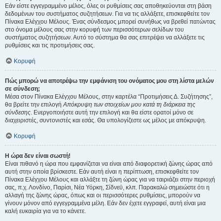
Εάν είστε εγγεγραμμένο μέλος, όλες οι ρυθμίσεις σας αποθηκεύονται στη βάση
δεδομένων του συστήματος συζητήσεων. Για να τις αλλάξετε, επισκεφθείτε τον
Πίνακα Ελέγχου Μέλους. Ένας σύνδεσμος μπορεί συνήθως να βρεθεί πατώντας
στο όνομα μέλους σας στην κορυφή των περισσότερων σελίδων του
συστήματος συζητήσεων. Αυτό το σύστημα θα σας επιτρέψει να αλλάξετε τις
ρυθμίσεις και τις προτιμήσεις σας.
Κορυφή
Πώς μπορώ να αποτρέψω την εμφάνιση του ονόματος μου στη λίστα μελών
σε σύνδεση;
Μέσα στον Πίνακα Ελέγχου Μέλους, στην καρτέλα “Προτιμήσεις Δ. Συζήτησης”,
θα βρείτε την επιλογή
Απόκρυψη των στοιχείων μου κατά τη διάρκεια της
σύνδεσης
. Ενεργοποιήστε αυτή την επιλογή και θα είστε ορατοί μόνο σε
διαχειριστές, συντονιστές και εσάς. Θα υπολογίζεστε ως μέλος με απόκρυψη.
Κορυφή
Η ώρα δεν είναι σωστή!
Είναι πιθανό η ώρα που εμφανίζεται να είναι από διαφορετική ζώνης ώρας από
αυτή στην οποία βρίσκεστε. Εάν αυτή είναι η περίπτωση, επισκεφθείτε τον
Πίνακα Ελέγχου Μέλους και αλλάξτε τη ζώνη ώρας για να ταιριάζει στην περιοχή
σας, π.χ. Λονδίνο, Παρίσι, Νέα Υόρκη, Σίδνεϋ, κλπ. Παρακαλώ σημειώστε ότι η
αλλαγή της ζώνης ώρας, όπως και οι περισσότερες ρυθμίσεις, μπορούν να
γίνουν μόνον από εγγεγραμμένα μέλη. Εάν δεν έχετε εγγραφεί, αυτή είναι μια
καλή ευκαιρία για να το κάνετε.