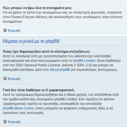
Πώς μπορώ να βρω όλα τα συνημμένα μου;
Για να βρείτε τη λίστα των συνημμένων σας τα οποία έχετε φορτώσει, πηγαίνετε
στον Πίνακα Ελέγχου Μέλους και ακολουθήστε τους συνδέσμους στην ενότητα
συνημμένων.
Κορυφή
Θέματα σχετικά με το phpBB
Ποιος έχει δημιουργήσει αυτό το σύστημα συζητήσεων;
Αυτό το λογισμικό (στη μη τροποποιημένη του έκδοση) έχει υλοποιηθεί,
κυκλοφορήσει και είναι κατοχυρωμένο από το
phpBB Limited
. Είναι διαθέσιμο
υπό την GNU General Public License, έκδοση 2 (GPL-2.0) και μπορεί να
διανεμηθεί ελεύθερα. Δείτε στο
About phpBB
για περισσότερες λεπτομέρειες.
Κορυφή
Γιατί δεν είναι διαθέσιμο το Χ χαρακτηριστικό;
Αυτό το πρόγραμμα δημιουργήθηκε και η άδεια χρήσης του αποδόθηκε από
την ομάδα ανάπτυξης λογισμικού phpBB Limited. Εάν νομίζετε ότι κάποιο
χαρακτηριστικό πρέπει να προστεθεί, επισκεφθείτε την ιστοσελίδα
phpBB Ideas Centre
, όπου μπορείτε να ψηφίσετε υπάρχουσες ιδέες ή να
προτείνετε νέες λειτουργίες.
Κορυφή