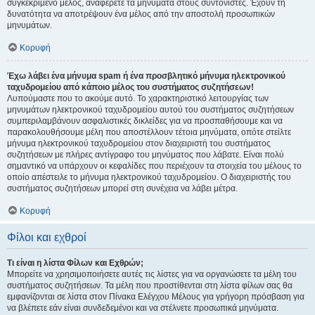
συγκεκριμένο μέλος, αναφέρετε τα μηνύματα στους συντονιστές. Έχουν τη
δυνατότητα να αποτρέψουν ένα μέλος από την αποστολή προσωπικών
μηνυμάτων.
Κορυφή
Έχω λάβει ένα μήνυμα spam ή ένα προσβλητικό μήνυμα ηλεκτρονικού
ταχυδρομείου από κάποιο μέλος του συστήματος συζητήσεων!
Λυπούμαστε που το ακούμε αυτό. Το χαρακτηριστικό λειτουργίας των
μηνυμάτων ηλεκτρονικού ταχυδρομείου αυτού του συστήματος συζητήσεων
συμπεριλαμβάνουν ασφαλιστικές δικλείδες για να προσπαθήσουμε και να
παρακολουθήσουμε μέλη που αποστέλλουν τέτοια μηνύματα, οπότε στείλτε
μήνυμα ηλεκτρονικού ταχυδρομείου στον διαχειριστή του συστήματος
συζητήσεων με πλήρες αντίγραφο του μηνύματος που λάβατε. Είναι πολύ
σημαντικό να υπάρχουν οι κεφαλίδες που περιέχουν τα στοιχεία του μέλους το
οποίο απέστειλε το μήνυμα ηλεκτρονικού ταχυδρομείου. Ο διαχειριστής του
συστήματος συζητήσεων μπορεί στη συνέχεια να λάβει μέτρα.
Κορυφή
Φίλοι και εχθροί
Τι είναι η λίστα Φίλων και Εχθρών;
Μπορείτε να χρησιμοποιήσετε αυτές τις λίστες για να οργανώσετε τα μέλη του
συστήματος συζητήσεων. Τα μέλη που προστίθενται στη λίστα φίλων σας θα
εμφανίζονται σε λίστα στον Πίνακα Ελέγχου Μέλους για γρήγορη πρόσβαση για
να βλέπετε εάν είναι συνδεδεμένοι και να στέλνετε προσωπικά μηνύματα.