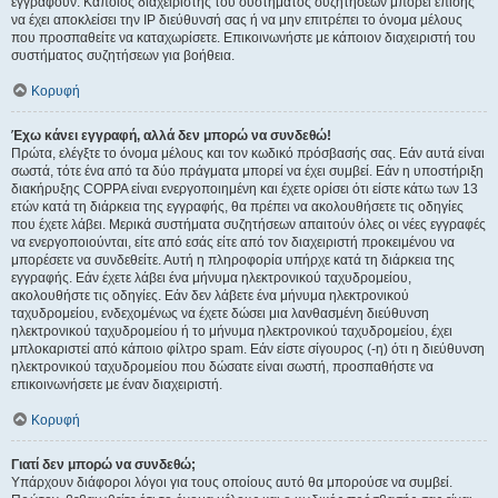
εγγραφούν. Κάποιος διαχειριστής του συστήματος συζητήσεων μπορεί επίσης
να έχει αποκλείσει την IP διεύθυνσή σας ή να μην επιτρέπει το όνομα μέλους
που προσπαθείτε να καταχωρίσετε. Επικοινωνήστε με κάποιον διαχειριστή του
συστήματος συζητήσεων για βοήθεια.
Κορυφή
Έχω κάνει εγγραφή, αλλά δεν μπορώ να συνδεθώ!
Πρώτα, ελέγξτε το όνομα μέλους και τον κωδικό πρόσβασής σας. Εάν αυτά είναι
σωστά, τότε ένα από τα δύο πράγματα μπορεί να έχει συμβεί. Εάν η υποστήριξη
διακήρυξης COPPA είναι ενεργοποιημένη και έχετε ορίσει ότι είστε κάτω των 13
ετών κατά τη διάρκεια της εγγραφής, θα πρέπει να ακολουθήσετε τις οδηγίες
που έχετε λάβει. Μερικά συστήματα συζητήσεων απαιτούν όλες οι νέες εγγραφές
να ενεργοποιούνται, είτε από εσάς είτε από τον διαχειριστή προκειμένου να
μπορέσετε να συνδεθείτε. Αυτή η πληροφορία υπήρχε κατά τη διάρκεια της
εγγραφής. Εάν έχετε λάβει ένα μήνυμα ηλεκτρονικού ταχυδρομείου,
ακολουθήστε τις οδηγίες. Εάν δεν λάβετε ένα μήνυμα ηλεκτρονικού
ταχυδρομείου, ενδεχομένως να έχετε δώσει μια λανθασμένη διεύθυνση
ηλεκτρονικού ταχυδρομείου ή το μήνυμα ηλεκτρονικού ταχυδρομείου, έχει
μπλοκαριστεί από κάποιο φίλτρο spam. Εάν είστε σίγουρος (-η) ότι η διεύθυνση
ηλεκτρονικού ταχυδρομείου που δώσατε είναι σωστή, προσπαθήστε να
επικοινωνήσετε με έναν διαχειριστή.
Κορυφή
Γιατί δεν μπορώ να συνδεθώ;
Υπάρχουν διάφοροι λόγοι για τους οποίους αυτό θα μπορούσε να συμβεί.