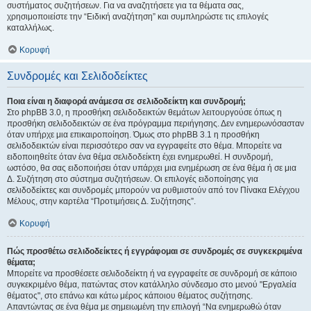
συστήματος συζητήσεων. Για να αναζητήσετε για τα θέματα σας,
χρησιμοποιείστε την “Ειδική αναζήτηση” και συμπληρώστε τις επιλογές
καταλλήλως.
Κορυφή
Συνδρομές και Σελιδοδείκτες
Ποια είναι η διαφορά ανάμεσα σε σελιδοδείκτη και συνδρομή;
Στο phpBB 3.0, η προσθήκη σελιδοδεικτών θεμάτων λειτουργούσε όπως η
προσθήκη σελιδοδεικτών σε ένα πρόγραμμα περιήγησης. Δεν ενημερωνόσασταν
όταν υπήρχε μια επικαιροποίηση. Όμως στο phpBB 3.1 η προσθήκη
σελιδοδεικτών είναι περισσότερο σαν να εγγραφείτε στο θέμα. Μπορείτε να
ειδοποιηθείτε όταν ένα θέμα σελιδοδείκτη έχει ενημερωθεί. Η συνδρομή,
ωστόσο, θα σας ειδοποιήσει όταν υπάρχει μια ενημέρωση σε ένα θέμα ή σε μια
Δ. Συζήτηση στο σύστημα συζητήσεων. Οι επιλογές ειδοποίησης για
σελιδοδείκτες και συνδρομές μπορούν να ρυθμιστούν από τον Πίνακα Ελέγχου
Μέλους, στην καρτέλα “Προτιμήσεις Δ. Συζήτησης”.
Κορυφή
Πώς προσθέτω σελιδοδείκτες ή εγγράφομαι σε συνδρομές σε συγκεκριμένα
θέματα;
Μπορείτε να προσθέσετε σελιδοδείκτη ή να εγγραφείτε σε συνδρομή σε κάποιο
συγκεκριμένο θέμα, πατώντας στον κατάλληλο σύνδεσμο στο μενού "Εργαλεία
θέματος", στο επάνω και κάτω μέρος κάποιου θέματος συζήτησης.
Απαντώντας σε ένα θέμα με σημειωμένη την επιλογή “Να ενημερωθώ όταν