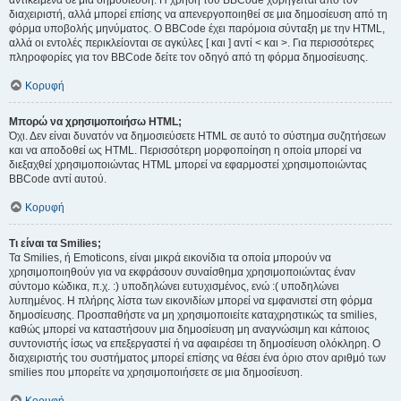
αντικείμενα σε μια δημοσίευση. Η χρήση του BBCode χορηγείται από τον
διαχειριστή, αλλά μπορεί επίσης να απενεργοποιηθεί σε μια δημοσίευση από τη
φόρμα υποβολής μηνύματος. Ο BBCode έχει παρόμοια σύνταξη με την HTML,
αλλά οι εντολές περικλείονται σε αγκύλες [ και ] αντί < και >. Για περισσότερες
πληροφορίες για τον BBCode δείτε τον οδηγό από τη φόρμα δημοσίευσης.
Κορυφή
Μπορώ να χρησιμοποιήσω HTML;
Όχι. Δεν είναι δυνατόν να δημοσιεύσετε HTML σε αυτό το σύστημα συζητήσεων
και να αποδοθεί ως HTML. Περισσότερη μορφοποίηση η οποία μπορεί να
διεξαχθεί χρησιμοποιώντας HTML μπορεί να εφαρμοστεί χρησιμοποιώντας
BBCode αντί αυτού.
Κορυφή
Τι είναι τα Smilies;
Τα Smilies, ή Emoticons, είναι μικρά εικονίδια τα οποία μπορούν να
χρησιμοποιηθούν για να εκφράσουν συναίσθημα χρησιμοποιώντας έναν
σύντομο κώδικα, π.χ. :) υποδηλώνει ευτυχισμένος, ενώ :( υποδηλώνει
λυπημένος. Η πλήρης λίστα των εικονιδίων μπορεί να εμφανιστεί στη φόρμα
δημοσίευσης. Προσπαθήστε να μη χρησιμοποιείτε καταχρηστικώς τα smilies,
καθώς μπορεί να καταστήσουν μια δημοσίευση μη αναγνώσιμη και κάποιος
συντονιστής ίσως να επεξεργαστεί ή να αφαιρέσει τη δημοσίευση ολόκληρη. Ο
διαχειριστής του συστήματος μπορεί επίσης να θέσει ένα όριο στον αριθμό των
smilies που μπορείτε να χρησιμοποιήσετε σε μια δημοσίευση.