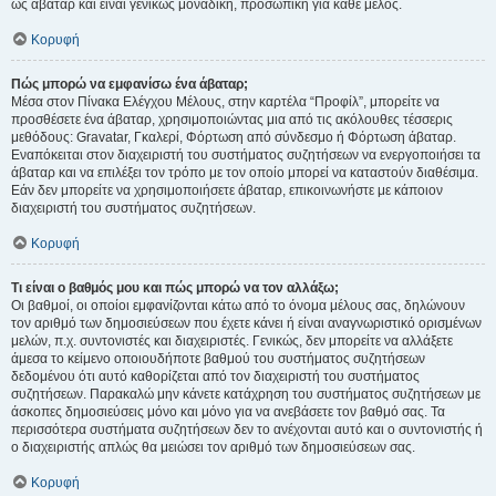
ως άβαταρ και είναι γενικώς μοναδική, προσωπική για κάθε μέλος.
Κορυφή
Πώς μπορώ να εμφανίσω ένα άβαταρ;
Μέσα στον Πίνακα Ελέγχου Μέλους, στην καρτέλα “Προφίλ”, μπορείτε να
προσθέσετε ένα άβαταρ, χρησιμοποιώντας μια από τις ακόλουθες τέσσερις
μεθόδους: Gravatar, Γκαλερί, Φόρτωση από σύνδεσμο ή Φόρτωση άβαταρ.
Εναπόκειται στον διαχειριστή του συστήματος συζητήσεων να ενεργοποιήσει τα
άβαταρ και να επιλέξει τον τρόπο με τον οποίο μπορεί να καταστούν διαθέσιμα.
Εάν δεν μπορείτε να χρησιμοποιήσετε άβαταρ, επικοινωνήστε με κάποιον
διαχειριστή του συστήματος συζητήσεων.
Κορυφή
Τι είναι ο βαθμός μου και πώς μπορώ να τον αλλάξω;
Οι βαθμοί, οι οποίοι εμφανίζονται κάτω από το όνομα μέλους σας, δηλώνουν
τον αριθμό των δημοσιεύσεων που έχετε κάνει ή είναι αναγνωριστικό ορισμένων
μελών, π.χ. συντονιστές και διαχειριστές. Γενικώς, δεν μπορείτε να αλλάξετε
άμεσα το κείμενο οποιουδήποτε βαθμού του συστήματος συζητήσεων
δεδομένου ότι αυτό καθορίζεται από τον διαχειριστή του συστήματος
συζητήσεων. Παρακαλώ μην κάνετε κατάχρηση του συστήματος συζητήσεων με
άσκοπες δημοσιεύσεις μόνο και μόνο για να ανεβάσετε τον βαθμό σας. Τα
περισσότερα συστήματα συζητήσεων δεν το ανέχονται αυτό και ο συντονιστής ή
ο διαχειριστής απλώς θα μειώσει τον αριθμό των δημοσιεύσεων σας.
Κορυφή