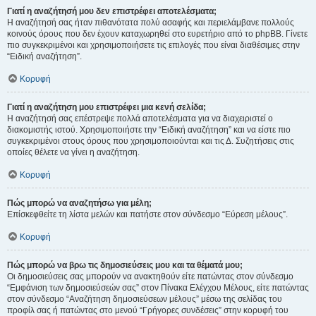
Γιατί η αναζήτησή μου δεν επιστρέφει αποτελέσματα;
Η αναζήτησή σας ήταν πιθανότατα πολύ ασαφής και περιελάμβανε πολλούς
κοινούς όρους που δεν έχουν καταχωρηθεί στο ευρετήριο από το phpBB. Γίνετε
πιο συγκεκριμένοι και χρησιμοποιήσετε τις επιλογές που είναι διαθέσιμες στην
“Ειδική αναζήτηση”.
Κορυφή
Γιατί η αναζήτηση μου επιστρέφει μια κενή σελίδα;
Η αναζήτησή σας επέστρεψε πολλά αποτελέσματα για να διαχειριστεί ο
διακομιστής ιστού. Χρησιμοποιήστε την “Ειδική αναζήτηση” και να είστε πιο
συγκεκριμένοι στους όρους που χρησιμοποιούνται και τις Δ. Συζητήσεις στις
οποίες θέλετε να γίνει η αναζήτηση.
Κορυφή
Πώς μπορώ να αναζητήσω για μέλη;
Επίσκεφθείτε τη λίστα μελών και πατήστε στον σύνδεσμο “Εύρεση μέλους”.
Κορυφή
Πώς μπορώ να βρω τις δημοσιεύσεις μου και τα θέματά μου;
Οι δημοσιεύσεις σας μπορούν να ανακτηθούν είτε πατώντας στον σύνδεσμο
“Εμφάνιση των δημοσιεύσεών σας” στον Πίνακα Ελέγχου Μέλους, είτε πατώντας
στον σύνδεσμο “Αναζήτηση δημοσιεύσεων μέλους” μέσω της σελίδας του
προφίλ σας ή πατώντας στο μενού “Γρήγορες συνδέσεις” στην κορυφή του