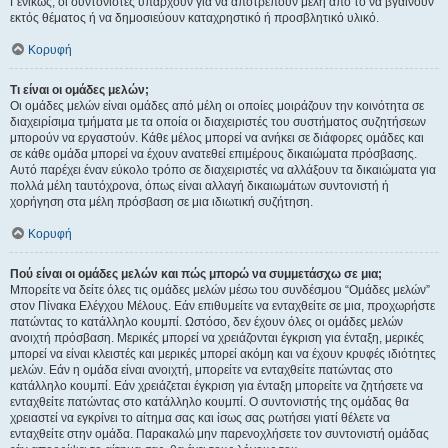
Γενικώς, οι συντονιστές υπάρχουν για να αποτρέπουν μέλη από το να βγαίνουν
εκτός θέματος ή να δημοσιεύουν καταχρηστικό ή προσβλητικό υλικό.
Κορυφή
Τι είναι οι ομάδες μελών;
Οι ομάδες μελών είναι ομάδες από μέλη οι οποίες μοιράζουν την κοινότητα σε
διαχειρίσιμα τμήματα με τα οποία οι διαχειριστές του συστήματος συζητήσεων
μπορούν να εργαστούν. Κάθε μέλος μπορεί να ανήκει σε διάφορες ομάδες και
σε κάθε ομάδα μπορεί να έχουν ανατεθεί επιμέρους δικαιώματα πρόσβασης.
Αυτό παρέχει έναν εύκολο τρόπο σε διαχειριστές να αλλάξουν τα δικαιώματα για
πολλά μέλη ταυτόχρονα, όπως είναι αλλαγή δικαιωμάτων συντονιστή ή
χορήγηση στα μέλη πρόσβαση σε μια ιδιωτική συζήτηση.
Κορυφή
Πού είναι οι ομάδες μελών και πώς μπορώ να συμμετάσχω σε μια;
Μπορείτε να δείτε όλες τις ομάδες μελών μέσω του συνδέσμου “Ομάδες μελών”
στον Πίνακα Ελέγχου Μέλους. Εάν επιθυμείτε να ενταχθείτε σε μια, προχωρήστε
πατώντας το κατάλληλο κουμπί. Ωστόσο, δεν έχουν όλες οι ομάδες μελών
ανοιχτή πρόσβαση. Μερικές μπορεί να χρειάζονται έγκριση για ένταξη, μερικές
μπορεί να είναι κλειστές και μερικές μπορεί ακόμη και να έχουν κρυφές ιδιότητες
μελών. Εάν η ομάδα είναι ανοιχτή, μπορείτε να ενταχθείτε πατώντας στο
κατάλληλο κουμπί. Εάν χρειάζεται έγκριση για ένταξη μπορείτε να ζητήσετε να
ενταχθείτε πατώντας στο κατάλληλο κουμπί. Ο συντονιστής της ομάδας θα
χρειαστεί να εγκρίνει το αίτημα σας και ίσως σας ρωτήσει γιατί θέλετε να
ενταχθείτε στην ομάδα. Παρακαλώ μην παρενοχλήσετε τον συντονιστή ομάδας