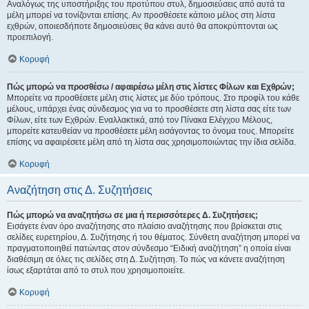
Αναλόγως της υποστήριξης του προτύπου στυλ, δημοσιεύσεις από αυτά τα
μέλη μπορεί να τονίζονται επίσης. Αν προσθέσετε κάποιο μέλος στη λίστα
εχθρών, οποιεσδήποτε δημοσιεύσεις θα κάνει αυτό θα αποκρύπτονται ως
προεπιλογή.
Κορυφή
Πώς μπορώ να προσθέσω / αφαιρέσω μέλη στις λίστες Φίλων και Εχθρών;
Μπορείτε να προσθέσετε μέλη στις λίστες με δύο τρόπους. Στο προφίλ του κάθε
μέλους, υπάρχει ένας σύνδεσμος για να το προσθέσετε στη λίστα σας είτε των
Φίλων, είτε των Εχθρών. Εναλλακτικά, από τον Πίνακα Ελέγχου Μέλους,
μπορείτε κατευθείαν να προσθέσετε μέλη εισάγοντας το όνομα τους. Μπορείτε
επίσης να αφαιρέσετε μέλη από τη λίστα σας χρησιμοποιώντας την ίδια σελίδα.
Κορυφή
Αναζήτηση στις Δ. Συζητήσεις
Πώς μπορώ να αναζητήσω σε μια ή περισσότερες Δ. Συζητήσεις;
Εισάγετε έναν όρο αναζήτησης στο πλαίσιο αναζήτησης που βρίσκεται στις
σελίδες ευρετηρίου, Δ. Συζήτησης ή του θέματος. Σύνθετη αναζήτηση μπορεί να
πραγματοποιηθεί πατώντας στον σύνδεσμο “Ειδική αναζήτηση” η οποία είναι
διαθέσιμη σε όλες τις σελίδες στη Δ. Συζήτηση. Το πώς να κάνετε αναζήτηση
ίσως εξαρτάται από το στυλ που χρησιμοποιείτε.
Κορυφή