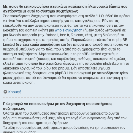
Με ποιον θα επικοινωνήσω σχετικά με κατάχρηση ή/και νομικά θέματα που
σχετίζονται με αυτό το σύστημα συζητήσεων;
Σε οποιονδήποτε διαχειριστή που αναγράφεται στη σελίδα “Η Ομάδα” θα πρέπει
να είναι ένα κατάλληλο σημείο επαφής για τις καταγγελίες σας. Εάν αυτός
εξακολουθεί να μην ανταποκρίνεται τότε θα πρέπει να επικοινωνήσετε με τον
ιδιοκτήτη του domain (κάντε μια
whois αναζήτηση
) ή, εάν αυτός λειτουργεί σε
μια δωρεάν υπηρεσία (π.χ. Yahoo !, free.fr, f2s.com, κλπ), με τη διοίκηση ή το
τμήμα καταχρήσεων της υπηρεσίας αυτής. Παρακαλώ σημειώστε ότι το phpBB
Limited
δεν έχει καμία αρμοδιότητα
και δεν μπορεί με οποιονδήποτε τρόπο να
θεωρηθεί υπεύθυνο για το πώς, πού ή από ποιον χρησιμοποιείται αυτό το
σύστημα συζητήσεων. Μην επικοινωνείτε με το phpBB Limited σχετικά με
οποιαδήποτε νομικό (παύσης και παράλειψης, ευθύνης, συκοφαντικό σχόλιο,
κλπ.) ζήτημα το οποίο
δεν σχετίζεται άμεσα
με την ιστοσελίδα phpBB.com ή το
διακριτικό λογισμικό του ιδίου του phpBB. Εάν αποστείλετε μήνυμα
ηλεκτρονικού ταχυδρομείου στο phpBB Limited σχετικά
με οποιοδήποτε τρίτο
μέρος
χρήσης αυτού του λογισμικού θα πρέπει να αναμένετε μια αρνητική ή και
καμία ανταπόκριση.
Κορυφή
Πώς μπορώ να επικοινωνήσω με τον διαχειριστή του συστήματος
συζητήσεων;
Όλα τα μέλη του συστήματος συζητήσεων μπορούν να χρησιμοποιούν τη
φόρμα “Επικοινωνήστε μαζί μας”, εάν η επιλογή είναι ενεργοποιημένη από τον
διαχειριστή του συστήματος συζητήσεων.
Τα μέλη του συστήματος συζητήσεων μπορούν επίσης να χρησιμοποιούν τον
σύνδεσμο “Η ομάδα”.