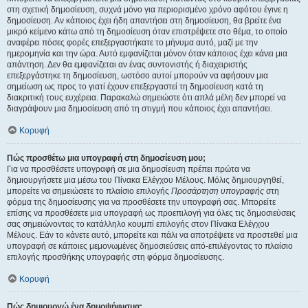
στη σχετική δημοσίευση, συχνά μόνο για περιορισμένο χρόνο αφότου έγινε η
δημοσίευση. Αν κάποιος έχει ήδη απαντήσει στη δημοσίευση, θα βρείτε ένα
μικρό κείμενο κάτω από τη δημοσίευση όταν επιστρέψετε στο θέμα, το οποίο
αναφέρει πόσες φορές επεξεργαστήκατε το μήνυμα αυτό, μαζί με την
ημερομηνία και την ώρα. Αυτό εμφανίζεται μόνον όταν κάποιος έχει κάνει μια
απάντηση. Δεν θα εμφανίζεται αν ένας συντονιστής ή διαχειριστής
επεξεργάστηκε τη δημοσίευση, ωστόσο αυτοί μπορούν να αφήσουν μια
σημείωση ως προς το γιατί έχουν επεξεργαστεί τη δημοσίευση κατά τη
διακριτική τους ευχέρεια. Παρακαλώ σημειώστε ότι απλά μέλη δεν μπορεί να
διαγράψουν μια δημοσίευση από τη στιγμή που κάποιος έχει απαντήσει.
Κορυφή
Πώς προσθέτω μια υπογραφή στη δημοσίευση μου;
Για να προσθέσετε υπογραφή σε μια δημοσίευση πρέπει πρώτα να
δημιουργήσετε μια μέσω του Πίνακα Ελέγχου Μέλους. Μόλις δημιουργηθεί,
μπορείτε να σημειώσετε το πλαίσιο επιλογής
Προσάρτηση υπογραφής
στη
φόρμα της δημοσίευσης για να προσθέσετε την υπογραφή σας. Μπορείτε
επίσης να προσθέσετε μια υπογραφή ως προεπιλογή για όλες τις δημοσιεύσεις
σας σημειώνοντας το κατάλληλο κουμπί επιλογής στον Πίνακα Ελέγχου
Μέλους. Εάν το κάνετε αυτό, μπορείτε και πάλι να αποτρέψετε να προστεθεί μια
υπογραφή σε κάποιες μεμονωμένες δημοσιεύσεις από-επιλέγοντας το πλαίσιο
επιλογής προσθήκης υπογραφής στη φόρμα δημοσίευσης.
Κορυφή
Πώς δημιουργώ ένα δημοψήφισμα;