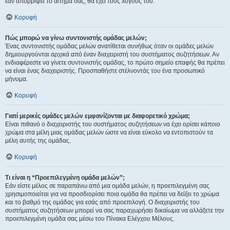
εάν απορρίψει το αίτημα σας, θα έχει τους λόγους του.
Κορυφή
Πώς μπορώ να γίνω συντονιστής ομάδας μελών;
Ένας συντονιστής ομάδας μελών ανατίθεται συνήθως όταν οι ομάδες μελών
δημιουργούνται αρχικά από έναν διαχειριστή του συστήματος συζητήσεων. Αν
ενδιαφέρεστε να γίνετε συντονιστής ομάδας, το πρώτο σημείο επαφής θα πρέπει
να είναι ένας διαχειριστής. Προσπαθήστε στέλνοντάς του ένα προσωπικό
μήνυμα.
Κορυφή
Γιατί μερικές ομάδες μελών εμφανίζονται με διαφορετικό χρώμα;
Είναι πιθανό ο διαχειριστής του συστήματος συζητήσεων να έχει ορίσει κάποιο
χρώμα στα μέλη μιας ομάδας μελών ώστε να είναι εύκολο να εντοπιστούν τα
μέλη αυτής της ομάδας.
Κορυφή
Τι είναι η “Προεπιλεγμένη ομάδα μελών”;
Εάν είστε μέλος σε παραπάνω από μια ομάδα μελών, η προεπιλεγμένη σας
χρησιμοποιείται για να προσδιορίσει ποια ομάδα θα πρέπει να δείξει το χρώμα
και το βαθμό της ομάδας για εσάς από προεπιλογή. Ο διαχειριστής του
συστήματος συζητήσεων μπορεί να σας παραχωρήσει δικαίωμα να αλλάξετε την
προεπιλεγμένη ομάδα σας μέσω του Πίνακα Ελέγχου Μέλους.