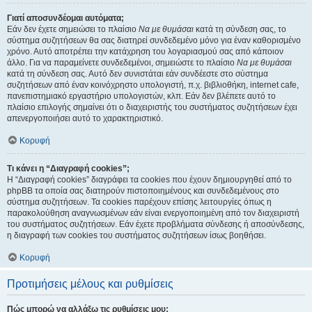
Γιατί αποσυνδέομαι αυτόματα;
Εάν δεν έχετε σημειώσει το πλαίσιο
Να με θυμάσαι
κατά τη σύνδεση σας, το
σύστημα συζητήσεων θα σας διατηρεί συνδεδεμένο μόνο για έναν καθορισμένο
χρόνο. Αυτό αποτρέπει την κατάχρηση του λογαριασμού σας από κάποιον
άλλο. Για να παραμείνετε συνδεδεμένοι, σημειώστε το πλαίσιο
Να με θυμάσαι
κατά τη σύνδεση σας. Αυτό δεν συνιστάται εάν συνδέεστε στο σύστημα
συζητήσεων από έναν κοινόχρηστο υπολογιστή, π.χ. βιβλιοθήκη, internet cafe,
πανεπιστημιακό εργαστήριο υπολογιστών, κλπ. Εάν δεν βλέπετε αυτό το
πλαίσιο επιλογής σημαίνει ότι ο διαχειριστής του συστήματος συζητήσεων έχει
απενεργοποιήσει αυτό το χαρακτηριστικό.
Κορυφή
Τι κάνει η “Διαγραφή cookies”;
Η “Διαγραφή cookies” διαγράφει τα cookies που έχουν δημιουργηθεί από το
phpBB τα οποία σας διατηρούν πιστοποιημένους και συνδεδεμένους στο
σύστημα συζητήσεων. Τα cookies παρέχουν επίσης λειτουργίες όπως η
παρακολούθηση αναγνωσμένων εάν είναι ενεργοποιημένη από τον διαχειριστή
του συστήματος συζητήσεων. Εάν έχετε προβλήματα σύνδεσης ή αποσύνδεσης,
η διαγραφή των cookies του συστήματος συζητήσεων ίσως βοηθήσει.
Κορυφή
Προτιμήσεις μέλους και ρυθμίσεις
Πώς μπορώ να αλλάξω τις ρυθμίσεις μου;