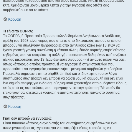
ηλεκτρονικού ταχυδρομείου από και προς άλλα μέλη, ένταξη σε ομάδα μελών,
κλπ. Χρειάζονται μόνο μερικά λεπτά για την εγγραφή σας οπότε σας
συμβουλεύουμε να το κάνετε.
Κορυφή
Τι είναι το COPPA;
Το COPPA, ή Προστασία Προσωπικών Δεδομένων Ανηλίκων στο Διαδίκτυο,
πράξη του 1998, είναι νόμος που απαιτεί από δικτυακούς τόπους οι οποίοι
μπορούν να συλλέγουν πληροφορίες από ανηλίκους κάτω των 13 ετών να
έχουν γραπτή γονική συναίνεση ή κάποια άλλη μέθοδο νομικής επιβεβαίωσης
κηδεμόνα, που να επιτρέπει τη συλλογή προσωπικών δεδομένων από ανήλικο
ηλικίας μικρότερης των 13. Εάν δεν είστε σίγουρος (-η) αν αυτό ισχύει για σας,
όπως κάποιος ο οποίος προσπαθεί να εγγραφεί ή στην ιστοσελίδα που
προσπαθείτε να εγγραφείτε, επικοινωνήστε με νομικό σύμβουλο για βοήθεια.
Παρακαλώ σημειώστε ότι το phpBB Limited και ο ιδιοκτήτης του εν λόγω
συστήματος συζητήσεων δεν μπορεί να δώσει νομική συμβουλή και δεν είναι
ένα σημείο επαφής για ενδοιασμούς νομικού χαρακτήρα οποιουδήποτε είδους,
εκτός από τις περιπτώσεις που περιγράφονται στην ερώτηση “Με ποιόν θα
επικοινωνήσω σχετικά με νομικά ή θέματα κατάχρησης πάνω στο σύστημα
συζητήσεων;”.
Κορυφή
Γιατί δεν μπορώ να εγγραφώ;
Είναι πιθανόν κάποιος διαχειριστής του συστήματος συζητήσεων να έχει
απενεργοποιήσει τις εγγραφές για να αποτρέψει νέους επισκέπτες να