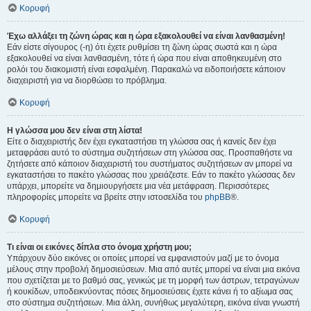
Κορυφή
Έχω αλλάξει τη ζώνη ώρας και η ώρα εξακολουθεί να είναι λανθασμένη!
Εάν είστε σίγουρος (-η) ότι έχετε ρυθμίσει τη ζώνη ώρας σωστά και η ώρα
εξακολουθεί να είναι λανθασμένη, τότε ή ώρα που είναι αποθηκευμένη στο
ρολόι του διακομιστή είναι εσφαλμένη. Παρακαλώ να ειδοποιήσετε κάποιον
διαχειριστή για να διορθώσει το πρόβλημα.
Κορυφή
Η γλώσσα μου δεν είναι στη λίστα!
Είτε ο διαχειριστής δεν έχει εγκαταστήσει τη γλώσσα σας ή κανείς δεν έχει
μεταφράσει αυτό το σύστημα συζητήσεων στη γλώσσα σας. Προσπαθήστε να
ζητήσετε από κάποιον διαχειριστή του συστήματος συζητήσεων αν μπορεί να
εγκαταστήσει το πακέτο γλώσσας που χρειάζεστε. Εάν το πακέτο γλώσσας δεν
υπάρχει, μπορείτε να δημιουργήσετε μια νέα μετάφραση. Περισσότερες
πληροφορίες μπορείτε να βρείτε στην ιστοσελίδα του
phpBB
®.
Κορυφή
Τι είναι οι εικόνες δίπλα στο όνομα χρήστη μου;
Υπάρχουν δύο εικόνες οι οποίες μπορεί να εμφανιστούν μαζί με το όνομα
μέλους στην προβολή δημοσιεύσεων. Μια από αυτές μπορεί να είναι μια εικόνα
που σχετίζεται με το βαθμό σας, γενικώς με τη μορφή των άστρων, τετραγώνων
ή κουκίδων, υποδεικνύοντας πόσες δημοσιεύσεις έχετε κάνει ή το αξίωμα σας
στο σύστημα συζητήσεων. Μια άλλη, συνήθως μεγαλύτερη, εικόνα είναι γνωστή