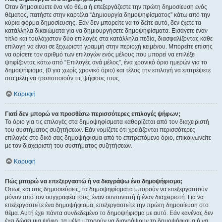
Όταν δημοσιεύετε ένα νέο θέμα ή επεξεργάζεστε την πρώτη δημοσίευση ενός
θέματος, πατήστε στην καρτέλα “Δημιουργία δημοψηφίσματος” κάτω από την
κύρια φόρμα δημοσίευσης. Εάν δεν μπορείτε να το δείτε αυτό, δεν έχετε τα
κατάλληλα δικαιώματα για να δημιουργήσετε δημοψηφίσματα. Εισάγετε έναν
τίτλο και τουλάχιστον δύο επιλογές στα κατάλληλα πεδία, διασφαλίζοντας κάθε
επιλογή να είναι σε ξεχωριστή γραμμή στην περιοχή κειμένου. Μπορείτε επίσης
να ορίσετε τον αριθμό των επιλογών ενός μέλους που μπορεί να επιλέξει
ψηφίζοντας κάτω από “Επιλογές ανά μέλος”, ένα χρονικό όριο ημερών για το
δημοψήφισμα, (0 για χωρίς χρονικό όριο) και τέλος την επιλογή να επιτρέψετε
στα μέλη να τροποποιούν τις ψήφους τους.
Κορυφή
Γιατί δεν μπορώ να προσθέσω περισσότερες επιλογές ψήφων;
Το όριο για τις επιλογές στα δημοψηφίσματα καθορίζεται από τον διαχειριστή
του συστήματος συζητήσεων. Εάν νομίζετε ότι χρειάζονται περισσότερες
επιλογές στο δικό σας δημοψήφισμα από το επιτρεπόμενο όριο, επικοινωνείτε
με τον διαχειριστή του συστήματος συζητήσεων.
Κορυφή
Πώς μπορώ να επεξεργαστώ ή να διαγράψω ένα δημοψήφισμα;
Όπως και στις δημοσιεύσεις, τα δημοψηφίσματα μπορούν να επεξεργαστούν
μόνον από τον συγγραφέα τους, έναν συντονιστή ή έναν διαχειριστή. Για να
επεξεργαστείτε ένα δημοψήφισμα, επεξεργαστείτε την πρώτη δημοσίευση στο
θέμα. Αυτή έχει πάντα συνδεδεμένο το δημοψήφισμα με αυτό. Εάν κανένας δεν
έχει δώσει μια ψήφο, τα μέλη μπορούν να διαγράψουν το δημοψήφισμα ή να