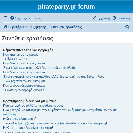
pirateparty.gr forum
Συχνές ερωτήσεις
Εγγραφή
Σύνδεση
Α
Ευρετήριο Δ. Συζήτησης
Συνήθεις ερωτήσεις
ν
Συνήθεις ερωτήσεις
α
ζ
Θέματα σύνδεσης και εγγραφής
Γιατί πρέπει να εγγραφώ;
ή
Τι είναι το COPPA;
τ
Γιατί δεν μπορώ να εγγραφώ;
Έχω κάνει εγγραφή, αλλά δεν μπορώ να συνδεθώ!
η
Γιατί δεν μπορώ να συνδεθώ;
Έχω εγγραφεί κατά το παρελθόν αλλά δεν μπορώ να συνδεθώ πλέον!
σ
Έχω ξεχάσει τον κωδικό μου!
η
Γιατί αποσυνδέομαι αυτόματα;
Τι κάνει η “Διαγραφή cookies”;
Προτιμήσεις μέλους και ρυθμίσεις
Πώς μπορώ να αλλάξω τις ρυθμίσεις μου;
Πώς μπορώ να αποτρέψω την εμφάνιση του ονόματος μου στη λίστα μελών σε
σύνδεση;
Η ώρα δεν είναι σωστή!
Έχω αλλάξει τη ζώνη ώρας και η ώρα εξακολουθεί να είναι λανθασμένη!
Η γλώσσα μου δεν είναι στη λίστα!
Τι είναι οι εικόνες δίπλα στο όνομα χρήστη μου;