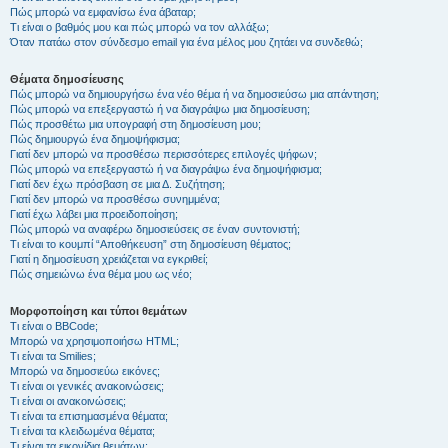
Πώς μπορώ να εμφανίσω ένα άβαταρ;
Τι είναι ο βαθμός μου και πώς μπορώ να τον αλλάξω;
Όταν πατάω στον σύνδεσμο email για ένα μέλος μου ζητάει να συνδεθώ;
Θέματα δημοσίευσης
Πώς μπορώ να δημιουργήσω ένα νέο θέμα ή να δημοσιεύσω μια απάντηση;
Πώς μπορώ να επεξεργαστώ ή να διαγράψω μια δημοσίευση;
Πώς προσθέτω μια υπογραφή στη δημοσίευση μου;
Πώς δημιουργώ ένα δημοψήφισμα;
Γιατί δεν μπορώ να προσθέσω περισσότερες επιλογές ψήφων;
Πώς μπορώ να επεξεργαστώ ή να διαγράψω ένα δημοψήφισμα;
Γιατί δεν έχω πρόσβαση σε μια Δ. Συζήτηση;
Γιατί δεν μπορώ να προσθέσω συνημμένα;
Γιατί έχω λάβει μια προειδοποίηση;
Πώς μπορώ να αναφέρω δημοσιεύσεις σε έναν συντονιστή;
Τι είναι το κουμπί “Αποθήκευση” στη δημοσίευση θέματος;
Γιατί η δημοσίευση χρειάζεται να εγκριθεί;
Πώς σημειώνω ένα θέμα μου ως νέο;
Μορφοποίηση και τύποι θεμάτων
Τι είναι ο BBCode;
Μπορώ να χρησιμοποιήσω HTML;
Τι είναι τα Smilies;
Μπορώ να δημοσιεύω εικόνες;
Τι είναι οι γενικές ανακοινώσεις;
Τι είναι οι ανακοινώσεις;
Τι είναι τα επισημασμένα θέματα;
Τι είναι τα κλειδωμένα θέματα;
Τι είναι τα εικονίδια θεμάτων;