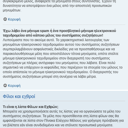
συγκεκριμένο μέλος, αναφέρετε τα μηνύματα στους συντονιστές. Έχουν τη
δυνατότητα να αποτρέψουν ένα μέλος από την αποστολή προσωπικών
μηνυμάτων.
Κορυφή
Έχω λάβει ένα μήνυμα spam ή ένα προσβλητικό μήνυμα ηλεκτρονικού
ταχυδρομείου από κάποιο μέλος του συστήματος συζητήσεων!
Λυπούμαστε που το ακούμε αυτό. Το χαρακτηριστικό λειτουργίας των
μηνυμάτων ηλεκτρονικού ταχυδρομείου αυτού του συστήματος συζητήσεων
συμπεριλαμβάνουν ασφαλιστικές δικλείδες για να προσπαθήσουμε και να
παρακολουθήσουμε μέλη που αποστέλλουν τέτοια μηνύματα, οπότε στείλτε
μήνυμα ηλεκτρονικού ταχυδρομείου στον διαχειριστή του συστήματος
συζητήσεων με πλήρες αντίγραφο του μηνύματος που λάβατε. Είναι πολύ
σημαντικό να υπάρχουν οι κεφαλίδες που περιέχουν τα στοιχεία του μέλους το
οποίο απέστειλε το μήνυμα ηλεκτρονικού ταχυδρομείου. Ο διαχειριστής του
συστήματος συζητήσεων μπορεί στη συνέχεια να λάβει μέτρα.
Κορυφή
Φίλοι και εχθροί
Τι είναι η λίστα Φίλων και Εχθρών;
Μπορείτε να χρησιμοποιήσετε αυτές τις λίστες για να οργανώσετε τα μέλη του
συστήματος συζητήσεων. Τα μέλη που προστίθενται στη λίστα φίλων σας θα
εμφανίζονται σε λίστα στον Πίνακα Ελέγχου Μέλους για γρήγορη πρόσβαση για
να βλέπετε εάν είναι συνδεδεμένοι και να στέλνετε προσωπικά μηνύματα.