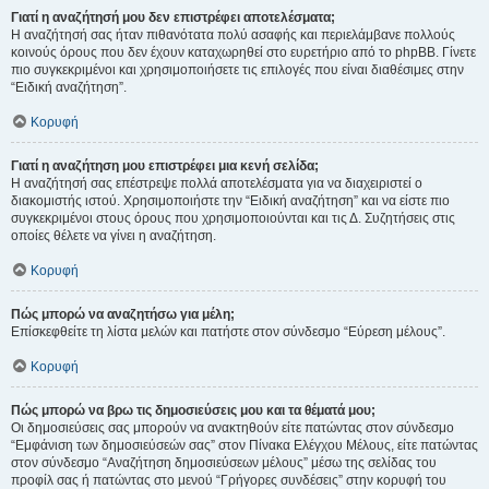
Γιατί η αναζήτησή μου δεν επιστρέφει αποτελέσματα;
Η αναζήτησή σας ήταν πιθανότατα πολύ ασαφής και περιελάμβανε πολλούς
κοινούς όρους που δεν έχουν καταχωρηθεί στο ευρετήριο από το phpBB. Γίνετε
πιο συγκεκριμένοι και χρησιμοποιήσετε τις επιλογές που είναι διαθέσιμες στην
“Ειδική αναζήτηση”.
Κορυφή
Γιατί η αναζήτηση μου επιστρέφει μια κενή σελίδα;
Η αναζήτησή σας επέστρεψε πολλά αποτελέσματα για να διαχειριστεί ο
διακομιστής ιστού. Χρησιμοποιήστε την “Ειδική αναζήτηση” και να είστε πιο
συγκεκριμένοι στους όρους που χρησιμοποιούνται και τις Δ. Συζητήσεις στις
οποίες θέλετε να γίνει η αναζήτηση.
Κορυφή
Πώς μπορώ να αναζητήσω για μέλη;
Επίσκεφθείτε τη λίστα μελών και πατήστε στον σύνδεσμο “Εύρεση μέλους”.
Κορυφή
Πώς μπορώ να βρω τις δημοσιεύσεις μου και τα θέματά μου;
Οι δημοσιεύσεις σας μπορούν να ανακτηθούν είτε πατώντας στον σύνδεσμο
“Εμφάνιση των δημοσιεύσεών σας” στον Πίνακα Ελέγχου Μέλους, είτε πατώντας
στον σύνδεσμο “Αναζήτηση δημοσιεύσεων μέλους” μέσω της σελίδας του
προφίλ σας ή πατώντας στο μενού “Γρήγορες συνδέσεις” στην κορυφή του