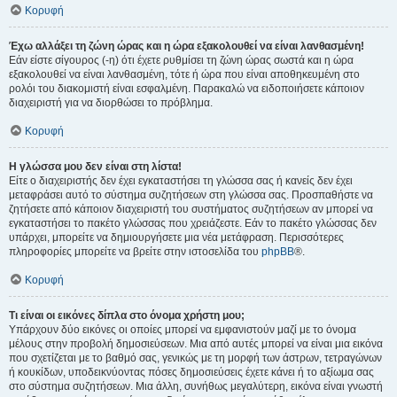
Κορυφή
Έχω αλλάξει τη ζώνη ώρας και η ώρα εξακολουθεί να είναι λανθασμένη!
Εάν είστε σίγουρος (-η) ότι έχετε ρυθμίσει τη ζώνη ώρας σωστά και η ώρα
εξακολουθεί να είναι λανθασμένη, τότε ή ώρα που είναι αποθηκευμένη στο
ρολόι του διακομιστή είναι εσφαλμένη. Παρακαλώ να ειδοποιήσετε κάποιον
διαχειριστή για να διορθώσει το πρόβλημα.
Κορυφή
Η γλώσσα μου δεν είναι στη λίστα!
Είτε ο διαχειριστής δεν έχει εγκαταστήσει τη γλώσσα σας ή κανείς δεν έχει
μεταφράσει αυτό το σύστημα συζητήσεων στη γλώσσα σας. Προσπαθήστε να
ζητήσετε από κάποιον διαχειριστή του συστήματος συζητήσεων αν μπορεί να
εγκαταστήσει το πακέτο γλώσσας που χρειάζεστε. Εάν το πακέτο γλώσσας δεν
υπάρχει, μπορείτε να δημιουργήσετε μια νέα μετάφραση. Περισσότερες
πληροφορίες μπορείτε να βρείτε στην ιστοσελίδα του
phpBB
®.
Κορυφή
Τι είναι οι εικόνες δίπλα στο όνομα χρήστη μου;
Υπάρχουν δύο εικόνες οι οποίες μπορεί να εμφανιστούν μαζί με το όνομα
μέλους στην προβολή δημοσιεύσεων. Μια από αυτές μπορεί να είναι μια εικόνα
που σχετίζεται με το βαθμό σας, γενικώς με τη μορφή των άστρων, τετραγώνων
ή κουκίδων, υποδεικνύοντας πόσες δημοσιεύσεις έχετε κάνει ή το αξίωμα σας
στο σύστημα συζητήσεων. Μια άλλη, συνήθως μεγαλύτερη, εικόνα είναι γνωστή