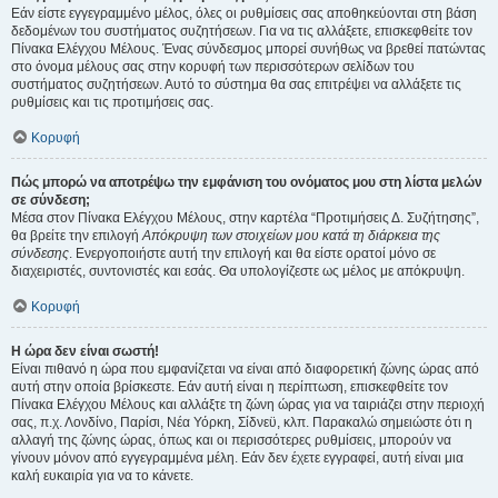
Εάν είστε εγγεγραμμένο μέλος, όλες οι ρυθμίσεις σας αποθηκεύονται στη βάση
δεδομένων του συστήματος συζητήσεων. Για να τις αλλάξετε, επισκεφθείτε τον
Πίνακα Ελέγχου Μέλους. Ένας σύνδεσμος μπορεί συνήθως να βρεθεί πατώντας
στο όνομα μέλους σας στην κορυφή των περισσότερων σελίδων του
συστήματος συζητήσεων. Αυτό το σύστημα θα σας επιτρέψει να αλλάξετε τις
ρυθμίσεις και τις προτιμήσεις σας.
Κορυφή
Πώς μπορώ να αποτρέψω την εμφάνιση του ονόματος μου στη λίστα μελών
σε σύνδεση;
Μέσα στον Πίνακα Ελέγχου Μέλους, στην καρτέλα “Προτιμήσεις Δ. Συζήτησης”,
θα βρείτε την επιλογή
Απόκρυψη των στοιχείων μου κατά τη διάρκεια της
σύνδεσης
. Ενεργοποιήστε αυτή την επιλογή και θα είστε ορατοί μόνο σε
διαχειριστές, συντονιστές και εσάς. Θα υπολογίζεστε ως μέλος με απόκρυψη.
Κορυφή
Η ώρα δεν είναι σωστή!
Είναι πιθανό η ώρα που εμφανίζεται να είναι από διαφορετική ζώνης ώρας από
αυτή στην οποία βρίσκεστε. Εάν αυτή είναι η περίπτωση, επισκεφθείτε τον
Πίνακα Ελέγχου Μέλους και αλλάξτε τη ζώνη ώρας για να ταιριάζει στην περιοχή
σας, π.χ. Λονδίνο, Παρίσι, Νέα Υόρκη, Σίδνεϋ, κλπ. Παρακαλώ σημειώστε ότι η
αλλαγή της ζώνης ώρας, όπως και οι περισσότερες ρυθμίσεις, μπορούν να
γίνουν μόνον από εγγεγραμμένα μέλη. Εάν δεν έχετε εγγραφεί, αυτή είναι μια
καλή ευκαιρία για να το κάνετε.