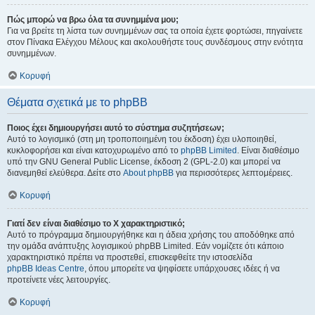
Πώς μπορώ να βρω όλα τα συνημμένα μου;
Για να βρείτε τη λίστα των συνημμένων σας τα οποία έχετε φορτώσει, πηγαίνετε
στον Πίνακα Ελέγχου Μέλους και ακολουθήστε τους συνδέσμους στην ενότητα
συνημμένων.
Κορυφή
Θέματα σχετικά με το phpBB
Ποιος έχει δημιουργήσει αυτό το σύστημα συζητήσεων;
Αυτό το λογισμικό (στη μη τροποποιημένη του έκδοση) έχει υλοποιηθεί,
κυκλοφορήσει και είναι κατοχυρωμένο από το
phpBB Limited
. Είναι διαθέσιμο
υπό την GNU General Public License, έκδοση 2 (GPL-2.0) και μπορεί να
διανεμηθεί ελεύθερα. Δείτε στο
About phpBB
για περισσότερες λεπτομέρειες.
Κορυφή
Γιατί δεν είναι διαθέσιμο το Χ χαρακτηριστικό;
Αυτό το πρόγραμμα δημιουργήθηκε και η άδεια χρήσης του αποδόθηκε από
την ομάδα ανάπτυξης λογισμικού phpBB Limited. Εάν νομίζετε ότι κάποιο
χαρακτηριστικό πρέπει να προστεθεί, επισκεφθείτε την ιστοσελίδα
phpBB Ideas Centre
, όπου μπορείτε να ψηφίσετε υπάρχουσες ιδέες ή να
προτείνετε νέες λειτουργίες.
Κορυφή