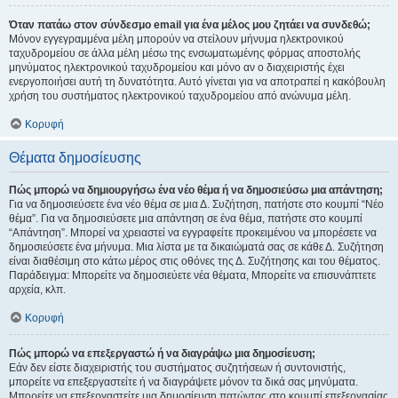
Όταν πατάω στον σύνδεσμο email για ένα μέλος μου ζητάει να συνδεθώ;
Μόνον εγγεγραμμένα μέλη μπορούν να στείλουν μήνυμα ηλεκτρονικού
ταχυδρομείου σε άλλα μέλη μέσω της ενσωματωμένης φόρμας αποστολής
μηνύματος ηλεκτρονικού ταχυδρομείου και μόνο αν ο διαχειριστής έχει
ενεργοποιήσει αυτή τη δυνατότητα. Αυτό γίνεται για να αποτραπεί η κακόβουλη
χρήση του συστήματος ηλεκτρονικού ταχυδρομείου από ανώνυμα μέλη.
Κορυφή
Θέματα δημοσίευσης
Πώς μπορώ να δημιουργήσω ένα νέο θέμα ή να δημοσιεύσω μια απάντηση;
Για να δημοσιεύσετε ένα νέο θέμα σε μια Δ. Συζήτηση, πατήστε στο κουμπί “Νέο
θέμα”. Για να δημοσιεύσετε μια απάντηση σε ένα θέμα, πατήστε στο κουμπί
“Απάντηση”. Μπορεί να χρειαστεί να εγγραφείτε προκειμένου να μπορέσετε να
δημοσιεύσετε ένα μήνυμα. Μια λίστα με τα δικαιώματά σας σε κάθε Δ. Συζήτηση
είναι διαθέσιμη στο κάτω μέρος στις οθόνες της Δ. Συζήτησης και του θέματος.
Παράδειγμα: Μπορείτε να δημοσιεύετε νέα θέματα, Μπορείτε να επισυνάπτετε
αρχεία, κλπ.
Κορυφή
Πώς μπορώ να επεξεργαστώ ή να διαγράψω μια δημοσίευση;
Εάν δεν είστε διαχειριστής του συστήματος συζητήσεων ή συντονιστής,
μπορείτε να επεξεργαστείτε ή να διαγράψετε μόνον τα δικά σας μηνύματα.
Μπορείτε να επεξεργαστείτε μια δημοσίευση πατώντας στο κουμπί επεξεργασίας