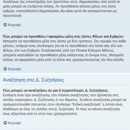
Αναλόγως της υποστήριξης του προτύπου στυλ, δημοσιεύσεις από αυτά τα
μέλη μπορεί να τονίζονται επίσης. Αν προσθέσετε κάποιο μέλος στη λίστα
εχθρών, οποιεσδήποτε δημοσιεύσεις θα κάνει αυτό θα αποκρύπτονται ως
προεπιλογή.
Κορυφή
Πώς μπορώ να προσθέσω / αφαιρέσω μέλη στις λίστες Φίλων και Εχθρών;
Μπορείτε να προσθέσετε μέλη στις λίστες με δύο τρόπους. Στο προφίλ του κάθε
μέλους, υπάρχει ένας σύνδεσμος για να το προσθέσετε στη λίστα σας είτε των
Φίλων, είτε των Εχθρών. Εναλλακτικά, από τον Πίνακα Ελέγχου Μέλους,
μπορείτε κατευθείαν να προσθέσετε μέλη εισάγοντας το όνομα τους. Μπορείτε
επίσης να αφαιρέσετε μέλη από τη λίστα σας χρησιμοποιώντας την ίδια σελίδα.
Κορυφή
Αναζήτηση στις Δ. Συζητήσεις
Πώς μπορώ να αναζητήσω σε μια ή περισσότερες Δ. Συζητήσεις;
Εισάγετε έναν όρο αναζήτησης στο πλαίσιο αναζήτησης που βρίσκεται στις
σελίδες ευρετηρίου, Δ. Συζήτησης ή του θέματος. Σύνθετη αναζήτηση μπορεί να
πραγματοποιηθεί πατώντας στον σύνδεσμο “Ειδική αναζήτηση” η οποία είναι
διαθέσιμη σε όλες τις σελίδες στη Δ. Συζήτηση. Το πώς να κάνετε αναζήτηση
ίσως εξαρτάται από το στυλ που χρησιμοποιείτε.
Κορυφή