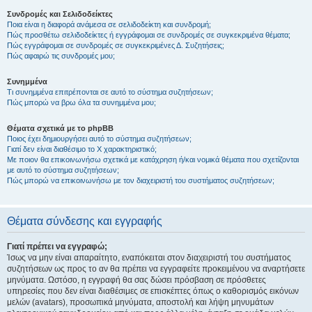
Συνδρομές και Σελιδοδείκτες
Ποια είναι η διαφορά ανάμεσα σε σελιδοδείκτη και συνδρομή;
Πώς προσθέτω σελιδοδείκτες ή εγγράφομαι σε συνδρομές σε συγκεκριμένα θέματα;
Πώς εγγράφομαι σε συνδρομές σε συγκεκριμένες Δ. Συζητήσεις;
Πώς αφαιρώ τις συνδρομές μου;
Συνημμένα
Τι συνημμένα επιτρέπονται σε αυτό το σύστημα συζητήσεων;
Πώς μπορώ να βρω όλα τα συνημμένα μου;
Θέματα σχετικά με το phpBB
Ποιος έχει δημιουργήσει αυτό το σύστημα συζητήσεων;
Γιατί δεν είναι διαθέσιμο το Χ χαρακτηριστικό;
Με ποιον θα επικοινωνήσω σχετικά με κατάχρηση ή/και νομικά θέματα που σχετίζονται
με αυτό το σύστημα συζητήσεων;
Πώς μπορώ να επικοινωνήσω με τον διαχειριστή του συστήματος συζητήσεων;
Θέματα σύνδεσης και εγγραφής
Γιατί πρέπει να εγγραφώ;
Ίσως να μην είναι απαραίτητο, εναπόκειται στον διαχειριστή του συστήματος
συζητήσεων ως προς το αν θα πρέπει να εγγραφείτε προκειμένου να αναρτήσετε
μηνύματα. Ωστόσο, η εγγραφή θα σας δώσει πρόσβαση σε πρόσθετες
υπηρεσίες που δεν είναι διαθέσιμες σε επισκέπτες όπως ο καθορισμός εικόνων
μελών (avatars), προσωπικά μηνύματα, αποστολή και λήψη μηνυμάτων