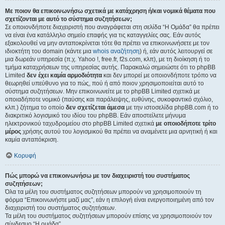
Με ποιον θα επικοινωνήσω σχετικά με κατάχρηση ή/και νομικά θέματα που
σχετίζονται με αυτό το σύστημα συζητήσεων;
Σε οποιονδήποτε διαχειριστή που αναγράφεται στη σελίδα “Η Ομάδα” θα πρέπει
να είναι ένα κατάλληλο σημείο επαφής για τις καταγγελίες σας. Εάν αυτός
εξακολουθεί να μην ανταποκρίνεται τότε θα πρέπει να επικοινωνήσετε με τον
ιδιοκτήτη του domain (κάντε μια
whois αναζήτηση
) ή, εάν αυτός λειτουργεί σε
μια δωρεάν υπηρεσία (π.χ. Yahoo !, free.fr, f2s.com, κλπ), με τη διοίκηση ή το
τμήμα καταχρήσεων της υπηρεσίας αυτής. Παρακαλώ σημειώστε ότι το phpBB
Limited
δεν έχει καμία αρμοδιότητα
και δεν μπορεί με οποιονδήποτε τρόπο να
θεωρηθεί υπεύθυνο για το πώς, πού ή από ποιον χρησιμοποιείται αυτό το
σύστημα συζητήσεων. Μην επικοινωνείτε με το phpBB Limited σχετικά με
οποιαδήποτε νομικό (παύσης και παράλειψης, ευθύνης, συκοφαντικό σχόλιο,
κλπ.) ζήτημα το οποίο
δεν σχετίζεται άμεσα
με την ιστοσελίδα phpBB.com ή το
διακριτικό λογισμικό του ιδίου του phpBB. Εάν αποστείλετε μήνυμα
ηλεκτρονικού ταχυδρομείου στο phpBB Limited σχετικά
με οποιοδήποτε τρίτο
μέρος
χρήσης αυτού του λογισμικού θα πρέπει να αναμένετε μια αρνητική ή και
καμία ανταπόκριση.
Κορυφή
Πώς μπορώ να επικοινωνήσω με τον διαχειριστή του συστήματος
συζητήσεων;
Όλα τα μέλη του συστήματος συζητήσεων μπορούν να χρησιμοποιούν τη
φόρμα “Επικοινωνήστε μαζί μας”, εάν η επιλογή είναι ενεργοποιημένη από τον
διαχειριστή του συστήματος συζητήσεων.
Τα μέλη του συστήματος συζητήσεων μπορούν επίσης να χρησιμοποιούν τον
σύνδεσμο “Η ομάδα”.