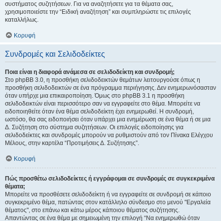
συστήματος συζητήσεων. Για να αναζητήσετε για τα θέματα σας,
χρησιμοποιείστε την “Ειδική αναζήτηση” και συμπληρώστε τις επιλογές
καταλλήλως.
Κορυφή
Συνδρομές και Σελιδοδείκτες
Ποια είναι η διαφορά ανάμεσα σε σελιδοδείκτη και συνδρομή;
Στο phpBB 3.0, η προσθήκη σελιδοδεικτών θεμάτων λειτουργούσε όπως η
προσθήκη σελιδοδεικτών σε ένα πρόγραμμα περιήγησης. Δεν ενημερωνόσασταν
όταν υπήρχε μια επικαιροποίηση. Όμως στο phpBB 3.1 η προσθήκη
σελιδοδεικτών είναι περισσότερο σαν να εγγραφείτε στο θέμα. Μπορείτε να
ειδοποιηθείτε όταν ένα θέμα σελιδοδείκτη έχει ενημερωθεί. Η συνδρομή,
ωστόσο, θα σας ειδοποιήσει όταν υπάρχει μια ενημέρωση σε ένα θέμα ή σε μια
Δ. Συζήτηση στο σύστημα συζητήσεων. Οι επιλογές ειδοποίησης για
σελιδοδείκτες και συνδρομές μπορούν να ρυθμιστούν από τον Πίνακα Ελέγχου
Μέλους, στην καρτέλα “Προτιμήσεις Δ. Συζήτησης”.
Κορυφή
Πώς προσθέτω σελιδοδείκτες ή εγγράφομαι σε συνδρομές σε συγκεκριμένα
θέματα;
Μπορείτε να προσθέσετε σελιδοδείκτη ή να εγγραφείτε σε συνδρομή σε κάποιο
συγκεκριμένο θέμα, πατώντας στον κατάλληλο σύνδεσμο στο μενού "Εργαλεία
θέματος", στο επάνω και κάτω μέρος κάποιου θέματος συζήτησης.
Απαντώντας σε ένα θέμα με σημειωμένη την επιλογή “Να ενημερωθώ όταν