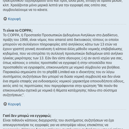
ηλεκτρονικού ταχυδρομείου από και προς άλλα μέλη, ένταξη σε ομάδα μελών,
κλπ. Χρειάζονται μόνο μερικά λεπτά για την εγγραφή σας οπότε σας
συμβουλεύουμε να το κάνετε.
Κορυφή
Τι είναι το COPPA;
Το COPPA, ή Προστασία Προσωπικών Δεδομένων Ανηλίκων στο Διαδίκτυο,
πράξη του 1998, είναι νόμος που απαιτεί από δικτυακούς τόπους οι οποίοι
μπορούν να συλλέγουν πληροφορίες από ανηλίκους κάτω των 13 ετών να
έχουν γραπτή γονική συναίνεση ή κάποια άλλη μέθοδο νομικής επιβεβαίωσης
κηδεμόνα, που να επιτρέπει τη συλλογή προσωπικών δεδομένων από ανήλικο
ηλικίας μικρότερης των 13. Εάν δεν είστε σίγουρος (-η) αν αυτό ισχύει για σας,
όπως κάποιος ο οποίος προσπαθεί να εγγραφεί ή στην ιστοσελίδα που
προσπαθείτε να εγγραφείτε, επικοινωνήστε με νομικό σύμβουλο για βοήθεια.
Παρακαλώ σημειώστε ότι το phpBB Limited και ο ιδιοκτήτης του εν λόγω
συστήματος συζητήσεων δεν μπορεί να δώσει νομική συμβουλή και δεν είναι
ένα σημείο επαφής για ενδοιασμούς νομικού χαρακτήρα οποιουδήποτε είδους,
εκτός από τις περιπτώσεις που περιγράφονται στην ερώτηση “Με ποιόν θα
επικοινωνήσω σχετικά με νομικά ή θέματα κατάχρησης πάνω στο σύστημα
συζητήσεων;”.
Κορυφή
Γιατί δεν μπορώ να εγγραφώ;
Είναι πιθανόν κάποιος διαχειριστής του συστήματος συζητήσεων να έχει
απενεργοποιήσει τις εγγραφές για να αποτρέψει νέους επισκέπτες να