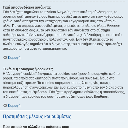
Γιατί αποσυνδέομαι αυτόματα;
Εάν δεν έχετε σημειώσει το πλαίσιο
Να με θυμάσαι
κατά τη σύνδεση σας, το
σύστημα συζητήσεων θα σας διατηρεί συνδεδεμένο μόνο για έναν καθορισμένο
χρόνο. Αυτό αποτρέπει την κατάχρηση του λογαριασμού σας από κάποιον
άλλο. Για να παραμείνετε συνδεδεμένοι, σημειώστε το πλαίσιο
Να με θυμάσαι
κατά τη σύνδεση σας. Αυτό δεν συνιστάται εάν συνδέεστε στο σύστημα
συζητήσεων από έναν κοινόχρηστο υπολογιστή, π.χ. βιβλιοθήκη, internet cafe,
πανεπιστημιακό εργαστήριο υπολογιστών, κλπ. Εάν δεν βλέπετε αυτό το
πλαίσιο επιλογής σημαίνει ότι ο διαχειριστής του συστήματος συζητήσεων έχει
απενεργοποιήσει αυτό το χαρακτηριστικό.
Κορυφή
Τι κάνει η “Διαγραφή cookies”;
Η “Διαγραφή cookies” διαγράφει τα cookies που έχουν δημιουργηθεί από το
phpBB τα οποία σας διατηρούν πιστοποιημένους και συνδεδεμένους στο
σύστημα συζητήσεων. Τα cookies παρέχουν επίσης λειτουργίες όπως η
παρακολούθηση αναγνωσμένων εάν είναι ενεργοποιημένη από τον διαχειριστή
του συστήματος συζητήσεων. Εάν έχετε προβλήματα σύνδεσης ή αποσύνδεσης,
η διαγραφή των cookies του συστήματος συζητήσεων ίσως βοηθήσει.
Κορυφή
Προτιμήσεις μέλους και ρυθμίσεις
Πώς μπορώ να αλλάξω τις ρυθμίσεις μου;