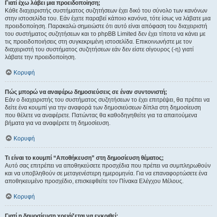
Γιατί έχω λάβει μια προειδοποίηση;
Κάθε διαχειριστής συστήματος συζητήσεων έχει δικό του σύνολο των κανόνων
στην ιστοσελίδα του. Εάν έχετε παραβεί κάποιο κανόνα, τότε ίσως να λάβατε μια
προειδοποίηση. Παρακαλώ σημειώστε ότι αυτό είναι απόφαση του διαχειριστή
του συστήματος συζητήσεων και το phpBB Limited δεν έχει τίποτα να κάνει με
τις προειδοποιήσεις στη συγκεκριμένη ιστοσελίδα. Επικοινωνήστε με τον
διαχειριστή του συστήματος συζητήσεων εάν δεν είστε σίγουρος (-η) γιατί
λάβατε την προειδοποίηση.
Κορυφή
Πώς μπορώ να αναφέρω δημοσιεύσεις σε έναν συντονιστή;
Εάν ο διαχειριστής του συστήματος συζητήσεων το έχει επιτρέψει, θα πρέπει να
δείτε ένα κουμπί για την αναφορά των δημοσιεύσεων δίπλα στη δημοσίευση
που θέλετε να αναφέρετε. Πατώντας θα καθοδηγηθείτε για τα απαιτούμενα
βήματα για να αναφέρετε τη δημοσίευση.
Κορυφή
Τι είναι το κουμπί “Αποθήκευση” στη δημοσίευση θέματος;
Αυτό σας επιτρέπει να αποθηκεύσετε προσχέδια που πρέπει να συμπληρωθούν
και να υποβληθούν σε μεταγενέστερη ημερομηνία. Για να επαναφορτώσετε ένα
αποθηκευμένο προσχέδιο, επισκεφθείτε τον Πίνακα Ελέγχου Μέλους.
Κορυφή
Γιατί η δημοσίευση χρειάζεται να εγκριθεί;