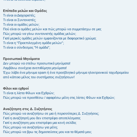
Επίπεδα μελών και Ομάδες
Τι είναι οι Διαχειριστές;
Τι είναι οι Συντονιστές;
Τι είναι οι ομάδες μελών;
Πού είναι οι ομάδες μελών και πώς μπορώ να συμμετάσχω σε μια;
Πώς μπορώ να γίνω συντονιστής ομάδας μελών;
Γιατί μερικές ομάδες μελών εμφανίζονται με διαφορετικό χρώμα;
Τι είναι η “Προεπιλεγμένη ομάδα μελών”;
Τι είναι ο σύνδεσμος "Η ομάδα”;
Προσωπικά Μηνύματα
Δεν μπορώ να στείλω προσωπικά μηνύματα!
Λαμβάνω συνέχεια ανεπιθύμητα μηνύματα!
Έχω λάβει ένα μήνυμα spam ή ένα προσβλητικό μήνυμα ηλεκτρονικού ταχυδρομείου
από κάποιο μέλος του συστήματος συζητήσεων!
Φίλοι και εχθροί
Τι είναι η λίστα Φίλων και Εχθρών;
Πώς μπορώ να προσθέσω / αφαιρέσω μέλη στις λίστες Φίλων και Εχθρών;
Αναζήτηση στις Δ. Συζητήσεις
Πώς μπορώ να αναζητήσω σε μια ή περισσότερες Δ. Συζητήσεις;
Γιατί η αναζήτησή μου δεν επιστρέφει αποτελέσματα;
Γιατί η αναζήτηση μου επιστρέφει μια κενή σελίδα;
Πώς μπορώ να αναζητήσω για μέλη;
Πώς μπορώ να βρω τις δημοσιεύσεις μου και τα θέματά μου;