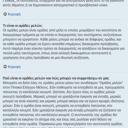
Γενικώς, οι συντονιστές υπάρχουν για να αποτρέπουν μέλη από το να βγαίνουν
εκτός θέματος ή να δημοσιεύουν καταχρηστικό ή προσβλητικό υλικό.
Κορυφή
Τι είναι οι ομάδες μελών;
Οι ομάδες μελών είναι ομάδες από μέλη οι οποίες μοιράζουν την κοινότητα σε
διαχειρίσιμα τμήματα με τα οποία οι διαχειριστές του συστήματος συζητήσεων
μπορούν να εργαστούν. Κάθε μέλος μπορεί να ανήκει σε διάφορες ομάδες και
σε κάθε ομάδα μπορεί να έχουν ανατεθεί επιμέρους δικαιώματα πρόσβασης.
Αυτό παρέχει έναν εύκολο τρόπο σε διαχειριστές να αλλάξουν τα δικαιώματα για
πολλά μέλη ταυτόχρονα, όπως είναι αλλαγή δικαιωμάτων συντονιστή ή
χορήγηση στα μέλη πρόσβαση σε μια ιδιωτική συζήτηση.
Κορυφή
Πού είναι οι ομάδες μελών και πώς μπορώ να συμμετάσχω σε μια;
Μπορείτε να δείτε όλες τις ομάδες μελών μέσω του συνδέσμου “Ομάδες μελών”
στον Πίνακα Ελέγχου Μέλους. Εάν επιθυμείτε να ενταχθείτε σε μια, προχωρήστε
πατώντας το κατάλληλο κουμπί. Ωστόσο, δεν έχουν όλες οι ομάδες μελών
ανοιχτή πρόσβαση. Μερικές μπορεί να χρειάζονται έγκριση για ένταξη, μερικές
μπορεί να είναι κλειστές και μερικές μπορεί ακόμη και να έχουν κρυφές ιδιότητες
μελών. Εάν η ομάδα είναι ανοιχτή, μπορείτε να ενταχθείτε πατώντας στο
κατάλληλο κουμπί. Εάν χρειάζεται έγκριση για ένταξη μπορείτε να ζητήσετε να
ενταχθείτε πατώντας στο κατάλληλο κουμπί. Ο συντονιστής της ομάδας θα
χρειαστεί να εγκρίνει το αίτημα σας και ίσως σας ρωτήσει γιατί θέλετε να
ενταχθείτε στην ομάδα. Παρακαλώ μην παρενοχλήσετε τον συντονιστή ομάδας