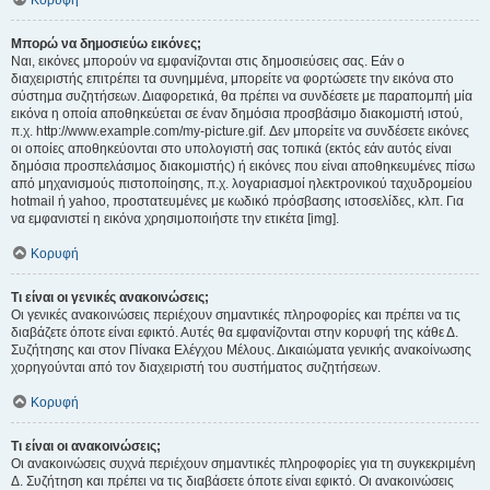
Κορυφή
Μπορώ να δημοσιεύω εικόνες;
Ναι, εικόνες μπορούν να εμφανίζονται στις δημοσιεύσεις σας. Εάν ο
διαχειριστής επιτρέπει τα συνημμένα, μπορείτε να φορτώσετε την εικόνα στο
σύστημα συζητήσεων. Διαφορετικά, θα πρέπει να συνδέσετε με παραπομπή μία
εικόνα η οποία αποθηκεύεται σε έναν δημόσια προσβάσιμο διακομιστή ιστού,
π.χ. http://www.example.com/my-picture.gif. Δεν μπορείτε να συνδέσετε εικόνες
οι οποίες αποθηκεύονται στο υπολογιστή σας τοπικά (εκτός εάν αυτός είναι
δημόσια προσπελάσιμος διακομιστής) ή εικόνες που είναι αποθηκευμένες πίσω
από μηχανισμούς πιστοποίησης, π.χ. λογαριασμοί ηλεκτρονικού ταχυδρομείου
hotmail ή yahoo, προστατευμένες με κωδικό πρόσβασης ιστοσελίδες, κλπ. Για
να εμφανιστεί η εικόνα χρησιμοποιήστε την ετικέτα [img].
Κορυφή
Τι είναι οι γενικές ανακοινώσεις;
Οι γενικές ανακοινώσεις περιέχουν σημαντικές πληροφορίες και πρέπει να τις
διαβάζετε όποτε είναι εφικτό. Αυτές θα εμφανίζονται στην κορυφή της κάθε Δ.
Συζήτησης και στον Πίνακα Ελέγχου Μέλους. Δικαιώματα γενικής ανακοίνωσης
χορηγούνται από τον διαχειριστή του συστήματος συζητήσεων.
Κορυφή
Τι είναι οι ανακοινώσεις;
Οι ανακοινώσεις συχνά περιέχουν σημαντικές πληροφορίες για τη συγκεκριμένη
Δ. Συζήτηση και πρέπει να τις διαβάσετε όποτε είναι εφικτό. Οι ανακοινώσεις