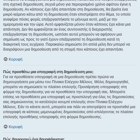
στη σχετική δημοσίευση, συχνά μόνο για περιορισμένο χρόνο αφότου έγινε η
δημοσίευση. Αν κάποιος έχει ήδη απαντήσει στη δημοσίευση, θα βρείτε ένα
μικρό κείμενο κάτω από τη δημοσίευση όταν επιστρέψετε στο θέμα, το οποίο
αναφέρει πόσες φορές επεξεργαστήκατε το μήνυμα αυτό, μαζί με την
ημερομηνία και την ώρα. Αυτό εμφανίζεται μόνον όταν κάποιος έχει κάνει μια
απάντηση. Δεν θα εμφανίζεται αν ένας συντονιστής ή διαχειριστής
επεξεργάστηκε τη δημοσίευση, ωστόσο αυτοί μπορούν να αφήσουν μια
σημείωση ως προς το γιατί έχουν επεξεργαστεί τη δημοσίευση κατά τη
διακριτική τους ευχέρεια. Παρακαλώ σημειώστε ότι απλά μέλη δεν μπορεί να
διαγράψουν μια δημοσίευση από τη στιγμή που κάποιος έχει απαντήσει.
Κορυφή
Πώς προσθέτω μια υπογραφή στη δημοσίευση μου;
Για να προσθέσετε υπογραφή σε μια δημοσίευση πρέπει πρώτα να
δημιουργήσετε μια μέσω του Πίνακα Ελέγχου Μέλους. Μόλις δημιουργηθεί,
μπορείτε να σημειώσετε το πλαίσιο επιλογής
Προσάρτηση υπογραφής
στη
φόρμα της δημοσίευσης για να προσθέσετε την υπογραφή σας. Μπορείτε
επίσης να προσθέσετε μια υπογραφή ως προεπιλογή για όλες τις δημοσιεύσεις
σας σημειώνοντας το κατάλληλο κουμπί επιλογής στον Πίνακα Ελέγχου
Μέλους. Εάν το κάνετε αυτό, μπορείτε και πάλι να αποτρέψετε να προστεθεί μια
υπογραφή σε κάποιες μεμονωμένες δημοσιεύσεις από-επιλέγοντας το πλαίσιο
επιλογής προσθήκης υπογραφής στη φόρμα δημοσίευσης.
Κορυφή
Πώς δημιουργώ ένα δημοψήφισμα;