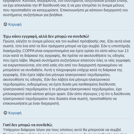
εγγραφούν. Κάποιος διαχειριστής του συστήματος συζητήσεων μπορεί επίσης
να έχει αποκλείσει την IP διεύθυνσή σας ή να μην επιτρέπει το όνομα μέλους
που προσπαθείτε να καταχωρίσετε. Επικοινωνήστε με κάποιον διαχειριστή του
συστήματος συζητήσεων για βοήθεια.
Κορυφή
Έχω κάνει εγγραφή, αλλά δεν μπορώ να συνδεθώ!
Πρώτα, ελέγξτε το όνομα μέλους και τον κωδικό πρόσβασής σας. Εάν αυτά είναι
σωστά, τότε ένα από τα δύο πράγματα μπορεί να έχει συμβεί. Εάν η υποστήριξη
διακήρυξης COPPA είναι ενεργοποιημένη και έχετε ορίσει ότι είστε κάτω των 13
ετών κατά τη διάρκεια της εγγραφής, θα πρέπει να ακολουθήσετε τις οδηγίες
που έχετε λάβει. Μερικά συστήματα συζητήσεων απαιτούν όλες οι νέες εγγραφές
να ενεργοποιούνται, είτε από εσάς είτε από τον διαχειριστή προκειμένου να
μπορέσετε να συνδεθείτε. Αυτή η πληροφορία υπήρχε κατά τη διάρκεια της
εγγραφής. Εάν έχετε λάβει ένα μήνυμα ηλεκτρονικού ταχυδρομείου,
ακολουθήστε τις οδηγίες. Εάν δεν λάβετε ένα μήνυμα ηλεκτρονικού
ταχυδρομείου, ενδεχομένως να έχετε δώσει μια λανθασμένη διεύθυνση
ηλεκτρονικού ταχυδρομείου ή το μήνυμα ηλεκτρονικού ταχυδρομείου, έχει
μπλοκαριστεί από κάποιο φίλτρο spam. Εάν είστε σίγουρος (-η) ότι η διεύθυνση
ηλεκτρονικού ταχυδρομείου που δώσατε είναι σωστή, προσπαθήστε να
επικοινωνήσετε με έναν διαχειριστή.
Κορυφή
Γιατί δεν μπορώ να συνδεθώ;
Υπάρχουν διάφοροι λόγοι για τους οποίους αυτό θα μπορούσε να συμβεί.