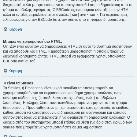
αντικείμενα σε μια δημοσίευση. Η χρήση του BBCode χορηγείται από τον
διαχειριστή, αλλά μπορεί επίσης να απενεργοποιηθεί σε μια δημοσίευση από τη
φόρμα υποβολής μηνύματος. Ο BBCode έχει παρόμοια σύνταξη με την HTML,
αλλά οι εντολές περικλείονται σε αγκύλες [ και ] αντί < και >. Για περισσότερες
πληροφορίες για τον BBCode δείτε τον οδηγό από τη φόρμα δημοσίευσης.
Κορυφή
Μπορώ να χρησιμοποιήσω HTML;
Όχι. Δεν είναι δυνατόν να δημοσιεύσετε HTML σε αυτό το σύστημα συζητήσεων
και να αποδοθεί ως HTML. Περισσότερη μορφοποίηση η οποία μπορεί να
διεξαχθεί χρησιμοποιώντας HTML μπορεί να εφαρμοστεί χρησιμοποιώντας
BBCode αντί αυτού.
Κορυφή
Τι είναι τα Smilies;
Τα Smilies, ή Emoticons, είναι μικρά εικονίδια τα οποία μπορούν να
χρησιμοποιηθούν για να εκφράσουν συναίσθημα χρησιμοποιώντας έναν
σύντομο κώδικα, π.χ. :) υποδηλώνει ευτυχισμένος, ενώ :( υποδηλώνει
λυπημένος. Η πλήρης λίστα των εικονιδίων μπορεί να εμφανιστεί στη φόρμα
δημοσίευσης. Προσπαθήστε να μη χρησιμοποιείτε καταχρηστικώς τα smilies,
καθώς μπορεί να καταστήσουν μια δημοσίευση μη αναγνώσιμη και κάποιος
συντονιστής ίσως να επεξεργαστεί ή να αφαιρέσει τη δημοσίευση ολόκληρη. Ο
διαχειριστής του συστήματος μπορεί επίσης να θέσει ένα όριο στον αριθμό των
smilies που μπορείτε να χρησιμοποιήσετε σε μια δημοσίευση.