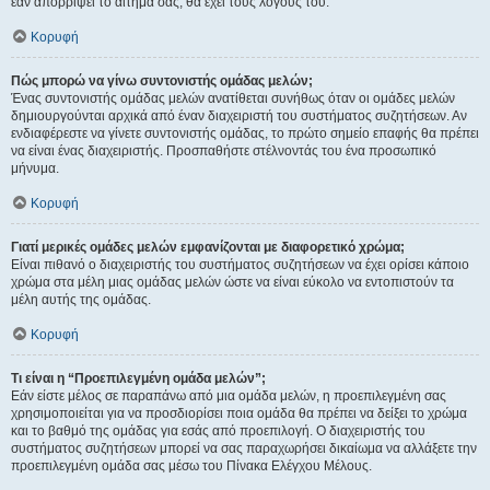
εάν απορρίψει το αίτημα σας, θα έχει τους λόγους του.
Κορυφή
Πώς μπορώ να γίνω συντονιστής ομάδας μελών;
Ένας συντονιστής ομάδας μελών ανατίθεται συνήθως όταν οι ομάδες μελών
δημιουργούνται αρχικά από έναν διαχειριστή του συστήματος συζητήσεων. Αν
ενδιαφέρεστε να γίνετε συντονιστής ομάδας, το πρώτο σημείο επαφής θα πρέπει
να είναι ένας διαχειριστής. Προσπαθήστε στέλνοντάς του ένα προσωπικό
μήνυμα.
Κορυφή
Γιατί μερικές ομάδες μελών εμφανίζονται με διαφορετικό χρώμα;
Είναι πιθανό ο διαχειριστής του συστήματος συζητήσεων να έχει ορίσει κάποιο
χρώμα στα μέλη μιας ομάδας μελών ώστε να είναι εύκολο να εντοπιστούν τα
μέλη αυτής της ομάδας.
Κορυφή
Τι είναι η “Προεπιλεγμένη ομάδα μελών”;
Εάν είστε μέλος σε παραπάνω από μια ομάδα μελών, η προεπιλεγμένη σας
χρησιμοποιείται για να προσδιορίσει ποια ομάδα θα πρέπει να δείξει το χρώμα
και το βαθμό της ομάδας για εσάς από προεπιλογή. Ο διαχειριστής του
συστήματος συζητήσεων μπορεί να σας παραχωρήσει δικαίωμα να αλλάξετε την
προεπιλεγμένη ομάδα σας μέσω του Πίνακα Ελέγχου Μέλους.