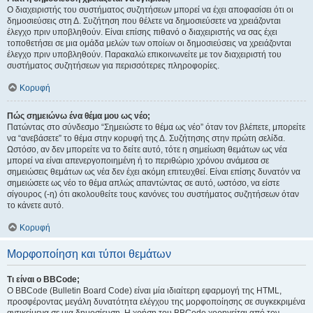
Ο διαχειριστής του συστήματος συζητήσεων μπορεί να έχει αποφασίσει ότι οι
δημοσιεύσεις στη Δ. Συζήτηση που θέλετε να δημοσιεύσετε να χρειάζονται
έλεγχο πριν υποβληθούν. Είναι επίσης πιθανό ο διαχειριστής να σας έχει
τοποθετήσει σε μια ομάδα μελών των οποίων οι δημοσιεύσεις να χρειάζονται
έλεγχο πριν υποβληθούν. Παρακαλώ επικοινωνείτε με τον διαχειριστή του
συστήματος συζητήσεων για περισσότερες πληροφορίες.
Κορυφή
Πώς σημειώνω ένα θέμα μου ως νέο;
Πατώντας στο σύνδεσμο “Σημειώστε το θέμα ως νέο” όταν τον βλέπετε, μπορείτε
να “ανεβάσετε” το θέμα στην κορυφή της Δ. Συζήτησης στην πρώτη σελίδα.
Ωστόσο, αν δεν μπορείτε να το δείτε αυτό, τότε η σημείωση θεμάτων ως νέα
μπορεί να είναι απενεργοποιημένη ή το περιθώριο χρόνου ανάμεσα σε
σημειώσεις θεμάτων ως νέα δεν έχει ακόμη επιτευχθεί. Είναι επίσης δυνατόν να
σημειώσετε ως νέο το θέμα απλώς απαντώντας σε αυτό, ωστόσο, να είστε
σίγουρος (-η) ότι ακολουθείτε τους κανόνες του συστήματος συζητήσεων όταν
το κάνετε αυτό.
Κορυφή
Μορφοποίηση και τύποι θεμάτων
Τι είναι ο BBCode;
Ο BBCode (Bulletin Board Code) είναι μία ιδιαίτερη εφαρμογή της HTML,
προσφέροντας μεγάλη δυνατότητα ελέγχου της μορφοποίησης σε συγκεκριμένα