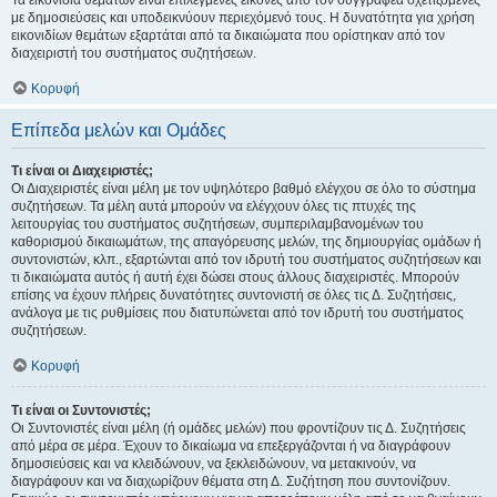
Τα εικονίδια θεμάτων είναι επιλεγμένες εικόνες από τον συγγραφέα σχετιζόμενες
με δημοσιεύσεις και υποδεικνύουν περιεχόμενό τους. Η δυνατότητα για χρήση
εικονιδίων θεμάτων εξαρτάται από τα δικαιώματα που ορίστηκαν από τον
διαχειριστή του συστήματος συζητήσεων.
Κορυφή
Επίπεδα μελών και Ομάδες
Τι είναι οι Διαχειριστές;
Οι Διαχειριστές είναι μέλη με τον υψηλότερο βαθμό ελέγχου σε όλο το σύστημα
συζητήσεων. Τα μέλη αυτά μπορούν να ελέγχουν όλες τις πτυχές της
λειτουργίας του συστήματος συζητήσεων, συμπεριλαμβανομένων του
καθορισμού δικαιωμάτων, της απαγόρευσης μελών, της δημιουργίας ομάδων ή
συντονιστών, κλπ., εξαρτώνται από τον ιδρυτή του συστήματος συζητήσεων και
τι δικαιώματα αυτός ή αυτή έχει δώσει στους άλλους διαχειριστές. Μπορούν
επίσης να έχουν πλήρεις δυνατότητες συντονιστή σε όλες τις Δ. Συζητήσεις,
ανάλογα με τις ρυθμίσεις που διατυπώνεται από τον ιδρυτή του συστήματος
συζητήσεων.
Κορυφή
Τι είναι οι Συντονιστές;
Οι Συντονιστές είναι μέλη (ή ομάδες μελών) που φροντίζουν τις Δ. Συζητήσεις
από μέρα σε μέρα. Έχουν το δικαίωμα να επεξεργάζονται ή να διαγράφουν
δημοσιεύσεις και να κλειδώνουν, να ξεκλειδώνουν, να μετακινούν, να
διαγράφουν και να διαχωρίζουν θέματα στη Δ. Συζήτηση που συντονίζουν.