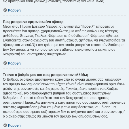
ως άβαταρ και είναι γενικώς μοναδική, προσωπική για κάθε μέλος.
Κορυφή
Πώς μπορώ να εμφανίσω ένα άβαταρ;
Μέσα στον Πίνακα Ελέγχου Μέλους, στην καρτέλα “Προφίλ”, μπορείτε να
προσθέσετε ένα άβαταρ, χρησιμοποιώντας μια από τις ακόλουθες τέσσερις
μεθόδους: Gravatar, Γκαλερί, Φόρτωση από σύνδεσμο ή Φόρτωση άβαταρ.
Εναπόκειται στον διαχειριστή του συστήματος συζητήσεων να ενεργοποιήσει τα
άβαταρ και να επιλέξει τον τρόπο με τον οποίο μπορεί να καταστούν διαθέσιμα.
Εάν δεν μπορείτε να χρησιμοποιήσετε άβαταρ, επικοινωνήστε με κάποιον
διαχειριστή του συστήματος συζητήσεων.
Κορυφή
Τι είναι ο βαθμός μου και πώς μπορώ να τον αλλάξω;
Οι βαθμοί, οι οποίοι εμφανίζονται κάτω από το όνομα μέλους σας, δηλώνουν
τον αριθμό των δημοσιεύσεων που έχετε κάνει ή είναι αναγνωριστικό ορισμένων
μελών, π.χ. συντονιστές και διαχειριστές. Γενικώς, δεν μπορείτε να αλλάξετε
άμεσα το κείμενο οποιουδήποτε βαθμού του συστήματος συζητήσεων
δεδομένου ότι αυτό καθορίζεται από τον διαχειριστή του συστήματος
συζητήσεων. Παρακαλώ μην κάνετε κατάχρηση του συστήματος συζητήσεων με
άσκοπες δημοσιεύσεις μόνο και μόνο για να ανεβάσετε τον βαθμό σας. Τα
περισσότερα συστήματα συζητήσεων δεν το ανέχονται αυτό και ο συντονιστής ή
ο διαχειριστής απλώς θα μειώσει τον αριθμό των δημοσιεύσεων σας.
Κορυφή