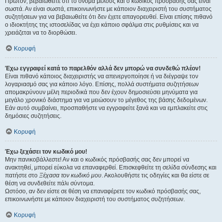
Πρώτον, βεβαιωθείτε ότι το όνομα μέλους και ο κωδικός πρόσβασής σας είναι
σωστά. Αν είναι σωστά, επικοινωνήστε με κάποιον διαχειριστή του συστήματος
συζητήσεων για να βεβαιωθείτε ότι δεν έχετε απαγορευθεί. Είναι επίσης πιθανό
ο ιδιοκτήτης της ιστοσελίδας να έχει κάποιο σφάλμα στις ρυθμίσεις και να
χρειάζεται να το διορθώσει.
Κορυφή
Έχω εγγραφεί κατά το παρελθόν αλλά δεν μπορώ να συνδεθώ πλέον!
Είναι πιθανό κάποιος διαχειριστής να απενεργοποίησε ή να διέγραψε τον
λογαριασμό σας για κάποιο λόγο. Επίσης, πολλά συστήματα συζητήσεων
απομακρύνουν μέλη περιοδικά που δεν έχουν δημοσιεύσει μηνύματα για
μεγάλο χρονικό διάστημα για να μειώσουν το μέγεθος της βάσης δεδομένων.
Εάν αυτό συμβαίνει, προσπαθήστε να εγγραφείτε ξανά και να εμπλακείτε στις
δημόσιες συζητήσεις.
Κορυφή
Έχω ξεχάσει τον κωδικό μου!
Μην πανικοβάλλεστε! Αν και ο κωδικός πρόσβασής σας δεν μπορεί να
ανακτηθεί, μπορεί εύκολα να επαναφερθεί. Επισκεφθείτε τη σελίδα σύνδεσης και
πατήστε στο
Ξέχασα τον κωδικό μου
. Ακολουθήστε τις οδηγίες και θα είστε σε
θέση να συνδεθείτε πάλι σύντομα.
Ωστόσο, αν δεν είστε σε θέση να επαναφέρετε τον κωδικό πρόσβασής σας,
επικοινωνήστε με κάποιον διαχειριστή του συστήματος συζητήσεων.
Κορυφή