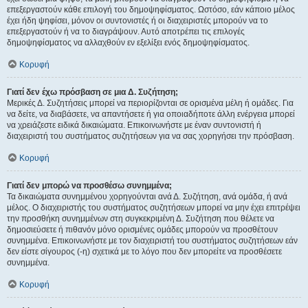
επεξεργαστούν κάθε επιλογή του δημοψηφίσματος. Ωστόσο, εάν κάποιο μέλος
έχει ήδη ψηφίσει, μόνον οι συντονιστές ή οι διαχειριστές μπορούν να το
επεξεργαστούν ή να το διαγράψουν. Αυτό αποτρέπει τις επιλογές
δημοψηφίσματος να αλλαχθούν εν εξελίξει ενός δημοψηφίσματος.
Κορυφή
Γιατί δεν έχω πρόσβαση σε μια Δ. Συζήτηση;
Μερικές Δ. Συζητήσεις μπορεί να περιορίζονται σε ορισμένα μέλη ή ομάδες. Για
να δείτε, να διαβάσετε, να απαντήσετε ή για οποιαδήποτε άλλη ενέργεια μπορεί
να χρειάζεστε ειδικά δικαιώματα. Επικοινωνήστε με έναν συντονιστή ή
διαχειριστή του συστήματος συζητήσεων για να σας χορηγήσει την πρόσβαση.
Κορυφή
Γιατί δεν μπορώ να προσθέσω συνημμένα;
Τα δικαιώματα συνημμένου χορηγούνται ανά Δ. Συζήτηση, ανά ομάδα, ή ανά
μέλος. Ο διαχειριστής του συστήματος συζητήσεων μπορεί να μην έχει επιτρέψει
την προσθήκη συνημμένων στη συγκεκριμένη Δ. Συζήτηση που θέλετε να
δημοσιεύσετε ή πιθανόν μόνο ορισμένες ομάδες μπορούν να προσθέτουν
συνημμένα. Επικοινωνήστε με τον διαχειριστή του συστήματος συζητήσεων εάν
δεν είστε σίγουρος (-η) σχετικά με το λόγο που δεν μπορείτε να προσθέσετε
συνημμένα.
Κορυφή