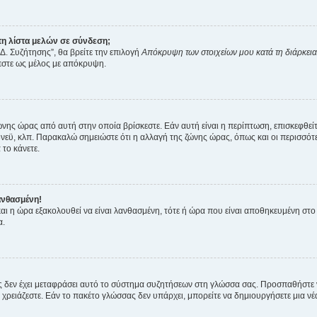
η λίστα μελών σε σύνδεση;
Δ. Συζήτησης”, θα βρείτε την επιλογή
Απόκρυψη των στοιχείων μου κατά τη διάρκει
ζεστε ως μέλος με απόκρυψη.
ζώνης ώρας από αυτή στην οποία βρίσκεστε. Εάν αυτή είναι η περίπτωση, επισκεφθεί
 Σίδνεϋ, κλπ. Παρακαλώ σημειώστε ότι η αλλαγή της ζώνης ώρας, όπως και οι περισσ
 το κάνετε.
ανθασμένη!
 και η ώρα εξακολουθεί να είναι λανθασμένη, τότε ή ώρα που είναι αποθηκευμένη στ
α.
νείς δεν έχει μεταφράσει αυτό το σύστημα συζητήσεων στη γλώσσα σας. Προσπαθήστε
χρειάζεστε. Εάν το πακέτο γλώσσας δεν υπάρχει, μπορείτε να δημιουργήσετε μια ν