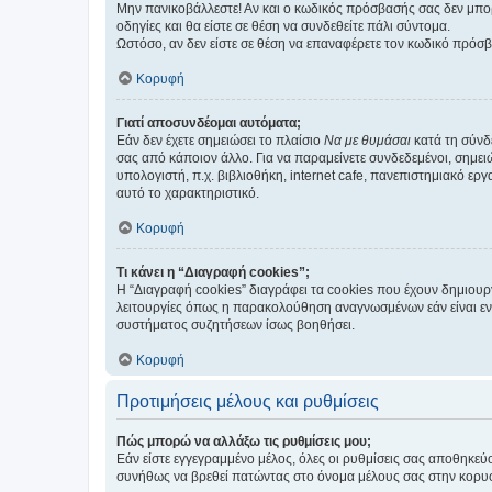
Μην πανικοβάλλεστε! Αν και ο κωδικός πρόσβασής σας δεν μπορ
οδηγίες και θα είστε σε θέση να συνδεθείτε πάλι σύντομα.
Ωστόσο, αν δεν είστε σε θέση να επαναφέρετε τον κωδικό πρόσ
Κορυφή
Γιατί αποσυνδέομαι αυτόματα;
Εάν δεν έχετε σημειώσει το πλαίσιο
Να με θυμάσαι
κατά τη σύνδ
σας από κάποιον άλλο. Για να παραμείνετε συνδεδεμένοι, σημει
υπολογιστή, π.χ. βιβλιοθήκη, internet cafe, πανεπιστημιακό ερ
αυτό το χαρακτηριστικό.
Κορυφή
Τι κάνει η “Διαγραφή cookies”;
Η “Διαγραφή cookies” διαγράφει τα cookies που έχουν δημιου
λειτουργίες όπως η παρακολούθηση αναγνωσμένων εάν είναι εν
συστήματος συζητήσεων ίσως βοηθήσει.
Κορυφή
Προτιμήσεις μέλους και ρυθμίσεις
Πώς μπορώ να αλλάξω τις ρυθμίσεις μου;
Εάν είστε εγγεγραμμένο μέλος, όλες οι ρυθμίσεις σας αποθηκε
συνήθως να βρεθεί πατώντας στο όνομα μέλους σας στην κορυφή