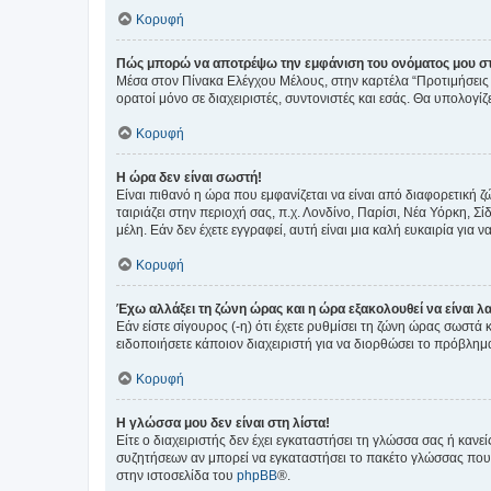
Κορυφή
Πώς μπορώ να αποτρέψω την εμφάνιση του ονόματος μου στ
Μέσα στον Πίνακα Ελέγχου Μέλους, στην καρτέλα “Προτιμήσεις 
ορατοί μόνο σε διαχειριστές, συντονιστές και εσάς. Θα υπολογί
Κορυφή
Η ώρα δεν είναι σωστή!
Είναι πιθανό η ώρα που εμφανίζεται να είναι από διαφορετική 
ταιριάζει στην περιοχή σας, π.χ. Λονδίνο, Παρίσι, Νέα Υόρκη,
μέλη. Εάν δεν έχετε εγγραφεί, αυτή είναι μια καλή ευκαιρία για να
Κορυφή
Έχω αλλάξει τη ζώνη ώρας και η ώρα εξακολουθεί να είναι λ
Εάν είστε σίγουρος (-η) ότι έχετε ρυθμίσει τη ζώνη ώρας σωστά
ειδοποιήσετε κάποιον διαχειριστή για να διορθώσει το πρόβλημ
Κορυφή
Η γλώσσα μου δεν είναι στη λίστα!
Είτε ο διαχειριστής δεν έχει εγκαταστήσει τη γλώσσα σας ή κα
συζητήσεων αν μπορεί να εγκαταστήσει το πακέτο γλώσσας που 
στην ιστοσελίδα του
phpBB
®.