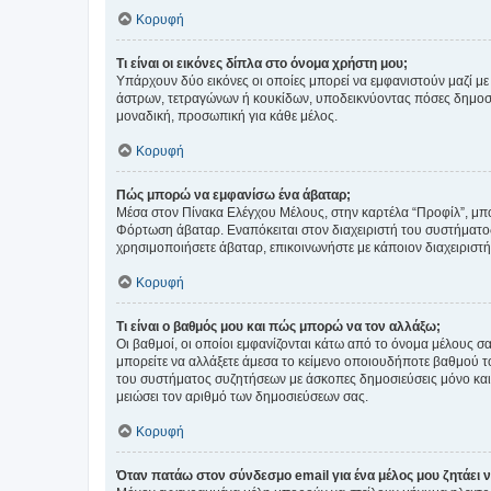
Κορυφή
Τι είναι οι εικόνες δίπλα στο όνομα χρήστη μου;
Υπάρχουν δύο εικόνες οι οποίες μπορεί να εμφανιστούν μαζί με
άστρων, τετραγώνων ή κουκίδων, υποδεικνύοντας πόσες δημοσιεύ
μοναδική, προσωπική για κάθε μέλος.
Κορυφή
Πώς μπορώ να εμφανίσω ένα άβαταρ;
Μέσα στον Πίνακα Ελέγχου Μέλους, στην καρτέλα “Προφίλ”, μπο
Φόρτωση άβαταρ. Εναπόκειται στον διαχειριστή του συστήματος 
χρησιμοποιήσετε άβαταρ, επικοινωνήστε με κάποιον διαχειριστ
Κορυφή
Τι είναι ο βαθμός μου και πώς μπορώ να τον αλλάξω;
Οι βαθμοί, οι οποίοι εμφανίζονται κάτω από το όνομα μέλους σα
μπορείτε να αλλάξετε άμεσα το κείμενο οποιουδήποτε βαθμού 
του συστήματος συζητήσεων με άσκοπες δημοσιεύσεις μόνο και 
μειώσει τον αριθμό των δημοσιεύσεων σας.
Κορυφή
Όταν πατάω στον σύνδεσμο email για ένα μέλος μου ζητάει 