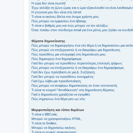
Η ώρα δεν είναι σωστή!
Έχω αλλάξει τη ζώνη ώρας και η ώρα εξακολουθεί να είναι λανθασμέν
Η γλώσσα μου δεν είναι στη λίστα!
Τι είναι οι εικόνες δίπλα στο όνομα χρήστη μου;
Πώς μπορώ να εμφανίσω ένα άβαταρ;
Τι είναι ο βαθμός μου και πώς μπορώ να τον αλλάξω;
Όταν πατάω στον σύνδεσμο email για ένα μέλος μου ζητάει να συνδε
Θέματα δημοσίευσης
Πώς μπορώ να δημιουργήσω ένα νέο θέμα ή να δημοσιεύσω μια απάν
Πώς μπορώ να επεξεργαστώ ή να διαγράψω μια δημοσίευση;
Πώς προσθέτω μια υπογραφή στη δημοσίευση μου;
Πώς δημιουργώ ένα δημοψήφισμα;
Γιατί δεν μπορώ να προσθέσω περισσότερες επιλογές ψήφων;
Πώς μπορώ να επεξεργαστώ ή να διαγράψω ένα δημοψήφισμα;
Γιατί δεν έχω πρόσβαση σε μια Δ. Συζήτηση;
Γιατί δεν μπορώ να προσθέσω συνημμένα;
Γιατί έχω λάβει μια προειδοποίηση;
Πώς μπορώ να αναφέρω δημοσιεύσεις σε έναν συντονιστή;
Τι είναι το κουμπί “Αποθήκευση” στη δημοσίευση θέματος;
Γιατί η δημοσίευση χρειάζεται να εγκριθεί;
Πώς σημειώνω ένα θέμα μου ως νέο;
Μορφοποίηση και τύποι θεμάτων
Τι είναι ο BBCode;
Μπορώ να χρησιμοποιήσω HTML;
Τι είναι τα Smilies;
Μπορώ να δημοσιεύω εικόνες;
Τι είναι οι γενικές ανακοινώσεις;