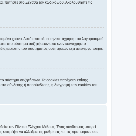
και πατήστε στο
Ξέχασα τον κωδικό μου
. Ακολουθήστε τις
ρισμένο χρόνο. Αυτό αποτρέπει την κατάχρηση του λογαριασμού
έεστε στο σύστημα συζητήσεων από έναν κοινόχρηστο
 ο διαχειριστής του συστήματος συζητήσεων έχει απενεργοποιήσει
στο σύστημα συζητήσεων. Τα cookies παρέχουν επίσης
ματα σύνδεσης ή αποσύνδεσης, η διαγραφή των cookies του
εφθείτε τον Πίνακα Ελέγχου Μέλους. Ένας σύνδεσμος μπορεί
ιτρέψει να αλλάξετε τις ρυθμίσεις και τις προτιμήσεις σας.