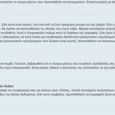
ην επιτρέπει το όνομα μέλους που προσπαθείτε να καταχωρίσετε. Επικοινωνήστε με κ
 Εάν αυτά είναι σωστά, τότε ένα από τα δύο πράγματα μπορεί να έχει συμβεί. Εάν 
ής, θα πρέπει να ακολουθήσετε τις οδηγίες που έχετε λάβει. Μερικά συστήματα συζητή
α συνδεθείτε. Αυτή η πληροφορία υπήρχε κατά τη διάρκεια της εγγραφής. Εάν έχετε
υ, ενδεχομένως να έχετε δώσει μια λανθασμένη διεύθυνση ηλεκτρονικού ταχυδρομείο
νση ηλεκτρονικού ταχυδρομείου που δώσατε είναι σωστή, προσπαθήστε να επικοινωνή
 συμβεί. Πρώτον, βεβαιωθείτε ότι το όνομα μέλους και ο κωδικός πρόσβασής σας ε
εν έχετε απαγορευθεί. Είναι επίσης πιθανό ο ιδιοκτήτης της ιστοσελίδας να έχει κάπ
θώ πλέον!
έγραψε τον λογαριασμό σας για κάποιο λόγο. Επίσης, πολλά συστήματα συζητήσεων
θος της βάσης δεδομένων. Εάν αυτό συμβαίνει, προσπαθήστε να εγγραφείτε ξανά και