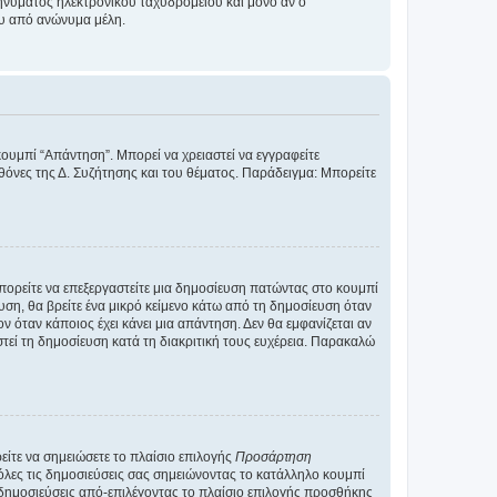
νύματος ηλεκτρονικού ταχυδρομείου και μόνο αν ο
ου από ανώνυμα μέλη.
κουμπί “Απάντηση”. Μπορεί να χρειαστεί να εγγραφείτε
οθόνες της Δ. Συζήτησης και του θέματος. Παράδειγμα: Μπορείτε
Μπορείτε να επεξεργαστείτε μια δημοσίευση πατώντας στο κουμπί
υση, θα βρείτε ένα μικρό κείμενο κάτω από τη δημοσίευση όταν
ν όταν κάποιος έχει κάνει μια απάντηση. Δεν θα εμφανίζεται αν
τεί τη δημοσίευση κατά τη διακριτική τους ευχέρεια. Παρακαλώ
ίτε να σημειώσετε το πλαίσιο επιλογής
Προσάρτηση
λες τις δημοσιεύσεις σας σημειώνοντας το κατάλληλο κουμπί
 δημοσιεύσεις από-επιλέγοντας το πλαίσιο επιλογής προσθήκης