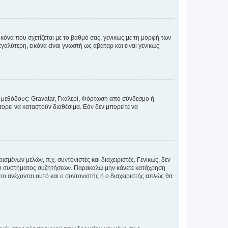
κόνα που σχετίζεται με το βαθμό σας, γενικώς με τη μορφή των
αλύτερη, εικόνα είναι γνωστή ως άβαταρ και είναι γενικώς
ς μεθόδους: Gravatar, Γκαλερί, Φόρτωση από σύνδεσμο ή
ορεί να καταστούν διαθέσιμα. Εάν δεν μπορείτε να
σμένων μελών, π.χ. συντονιστές και διαχειριστές. Γενικώς, δεν
του συστήματος συζητήσεων. Παρακαλώ μην κάνετε κατάχρηση
ο ανέχονται αυτό και ο συντονιστής ή ο διαχειριστής απλώς θα