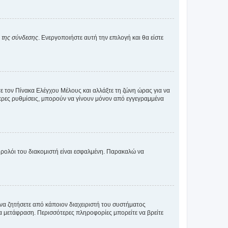
α της σύνδεσης
. Ενεργοποιήστε αυτή την επιλογή και θα είστε
τε τον Πίνακα Ελέγχου Μέλους και αλλάξτε τη ζώνη ώρας για να
ότερες ρυθμίσεις, μπορούν να γίνουν μόνον από εγγεγραμμένα
ο ρολόι του διακομιστή είναι εσφαλμένη. Παρακαλώ να
 να ζητήσετε από κάποιον διαχειριστή του συστήματος
έα μετάφραση. Περισσότερες πληροφορίες μπορείτε να βρείτε