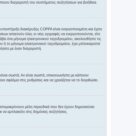
άποιον διαχειριστή του συστήματος συζητήσεων για βοήθεια.
η υποστήριξη διακήρυξης COPPA είναι ενεργοποιημένη και έχετε
σεων απαιτούν όλες οι νέες εγγραφές να ενεργοποιούνται, είτε
 λάβει ένα μήνυμα ηλεκτρονικού ταχυδρομείου, ακολουθήστε τις
υ ή το μήνυμα ηλεκτρονικού ταχυδρομείου, έχει μπλοκαριστεί
σετε με έναν διαχειριστή.
ίναι σωστά. Αν είναι σωστά, επικοινωνήστε με κάποιον
οιο σφάλμα στις ρυθμίσεις και να χρειάζεται να το διορθώσει.
 απομακρύνουν μέλη περιοδικά που δεν έχουν δημοσιεύσει
 να εμπλακείτε στις δημόσιες συζητήσεις.