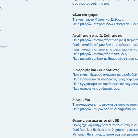
συστήματος συζητήσεων!
η!
Φίλοι και εχθροί
Τι είναι η λίστα Φίλων και Εχθρών;
Πώς μπορώ να προσθέσω / αφαιρέσω μέλη 
θώ;
Αναζήτηση στις Δ. Συζητήσεις
Πώς μπορώ να αναζητήσω σε μια ή περισσό
Γιατί η αναζήτησή μου δεν επιστρέφει αποτ
τηση;
Γιατί η αναζήτηση μου επιστρέφει μια κενή σ
Πώς μπορώ να αναζητήσω για μέλη;
Πώς μπορώ να βρω τις δημοσιεύσεις μου και
Συνδρομές και Σελιδοδείκτες
Ποια είναι η διαφορά ανάμεσα σε σελιδοδείκ
Πώς προσθέτω σελιδοδείκτες ή εγγράφομαι
Πώς εγγράφομαι σε συνδρομές σε συγκεκριμ
Πώς αφαιρώ τις συνδρομές μου;
Συνημμένα
Τι συνημμένα επιτρέπονται σε αυτό το σύσ
Πώς μπορώ να βρω όλα τα συνημμένα μου
Θέματα σχετικά με το phpBB
Ποιος έχει δημιουργήσει αυτό το σύστημα 
Γιατί δεν είναι διαθέσιμο το Χ χαρακτηριστικό
Με ποιον θα επικοινωνήσω σχετικά με κατάχ