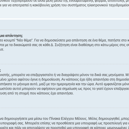
ονικού ταχυδρομείου σε άλλα μέλη μέσω της ενσωματωμένης φόρμας αποστολής μη
νεται για να αποτραπεί η κακόβουλη χρήση του συστήματος ηλεκτρονικού ταχυδρομεί
μια απάντηση;
στο κουμπί “Νέο θέμα”. Για να δημοσιεύσετε μια απάντηση σε ένα θέμα, πατήστε στο 
τα με τα δικαιώματά σας σε κάθε Δ. Συζήτηση είναι διαθέσιμη στο κάτω μέρος στις 
λπ.
;
νιστής, μπορείτε να επεξεργαστείτε ή να διαγράψετε μόνον τα δικά σας μηνύματα. 
μένο χρόνο αφότου έγινε η δημοσίευση. Αν κάποιος έχει ήδη απαντήσει στη δημοσίε
τήκατε το μήνυμα αυτό, μαζί με την ημερομηνία και την ώρα. Αυτό εμφανίζεται μόνο
 ωστόσο αυτοί μπορούν να αφήσουν μια σημείωση ως προς το γιατί έχουν επεξεργασ
υση από τη στιγμή που κάποιος έχει απαντήσει.
α δημιουργήσετε μια μέσω του Πίνακα Ελέγχου Μέλους. Μόλις δημιουργηθεί, μπορε
 υπογραφή σας. Μπορείτε επίσης να προσθέσετε μια υπογραφή ως προεπιλογή για ό
ορείτε και πάλι να αποτρέψετε να προστεθεί μια υπογραφή σε κάποιες μεμονωμένες