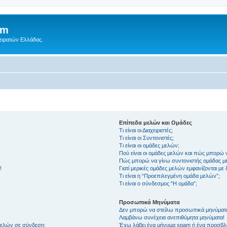
um
Πειρατών Ελλάδας.
Επίπεδα μελών και Ομάδες
Τι είναι οι Διαχειριστές;
Τι είναι οι Συντονιστές;
Τι είναι οι ομάδες μελών;
Πού είναι οι ομάδες μελών και πώς μπορώ 
Πώς μπορώ να γίνω συντονιστής ομάδας μ
!
Γιατί μερικές ομάδες μελών εμφανίζονται με
Τι είναι η “Προεπιλεγμένη ομάδα μελών”;
Τι είναι ο σύνδεσμος "Η ομάδα”;
Προσωπικά Μηνύματα
Δεν μπορώ να στείλω προσωπικά μηνύματ
Λαμβάνω συνέχεια ανεπιθύμητα μηνύματα!
μελών σε σύνδεση;
Έχω λάβει ένα μήνυμα spam ή ένα προσβλη