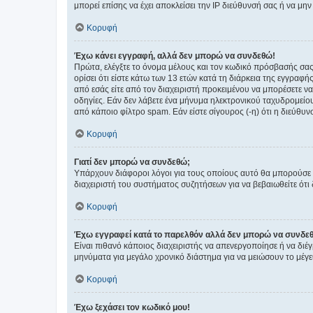
μπορεί επίσης να έχει αποκλείσει την IP διεύθυνσή σας ή να μ
Κορυφή
Έχω κάνει εγγραφή, αλλά δεν μπορώ να συνδεθώ!
Πρώτα, ελέγξτε το όνομα μέλους και τον κωδικό πρόσβασής σας.
ορίσει ότι είστε κάτω των 13 ετών κατά τη διάρκεια της εγγραφ
από εσάς είτε από τον διαχειριστή προκειμένου να μπορέσετε ν
οδηγίες. Εάν δεν λάβετε ένα μήνυμα ηλεκτρονικού ταχυδρομείο
από κάποιο φίλτρο spam. Εάν είστε σίγουρος (-η) ότι η διεύθυ
Κορυφή
Γιατί δεν μπορώ να συνδεθώ;
Υπάρχουν διάφοροι λόγοι για τους οποίους αυτό θα μπορούσε να
διαχειριστή του συστήματος συζητήσεων για να βεβαιωθείτε ότι δ
Κορυφή
Έχω εγγραφεί κατά το παρελθόν αλλά δεν μπορώ να συνδε
Είναι πιθανό κάποιος διαχειριστής να απενεργοποίησε ή να δι
μηνύματα για μεγάλο χρονικό διάστημα για να μειώσουν το μέγε
Κορυφή
Έχω ξεχάσει τον κωδικό μου!