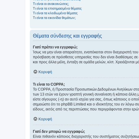
Τι είναι οι ανακοινώσεις;
Τι είναι τα επισημασμένα θέματα;
Τι είναι τα κλειδωμένα θέματα;
Τι είναι τα εικονίδια θεμάτων;
Θέματα σύνδεσης και εγγραφής
Γιατί πρέπει να εγγραφώ;
Ίσως να μην είναι απαραίτητο, εναπόκειται στον διαχειριστή 
πρόσβαση σε πρόσθετες υπηρεσίες που δεν είναι διαθέσιμες σ
και προς άλλα μέλη, ένταξη σε ομάδα μελών, κλπ. Χρειάζονται 
Κορυφή
Τι είναι το COPPA;
Το COPPA, ή Προστασία Προσωπικών Δεδομένων Ανηλίκων στο Δ
των 13 ετών να έχουν γραπτή γονική συναίνεση ή κάποια άλλη 
είστε σίγουρος (-η) αν αυτό ισχύει για σας, όπως κάποιος ο ο
σημειώστε ότι το phpBB Limited και ο ιδιοκτήτης του εν λόγω
είδους, εκτός από τις περιπτώσεις που περιγράφονται στην ερ
Κορυφή
Γιατί δεν μπορώ να εγγραφώ;
Είναι πιθανόν κάποιος διαχειριστής του συστήματος συζητήσεω