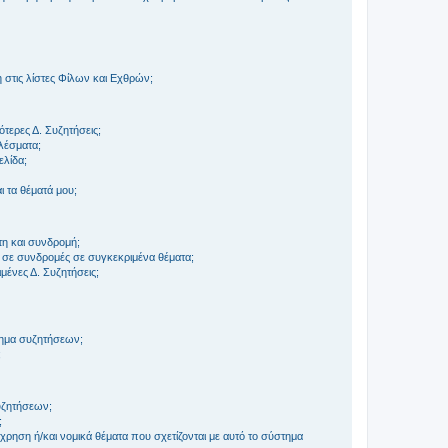
στις λίστες Φίλων και Εχθρών;
τερες Δ. Συζητήσεις;
ελέσματα;
ελίδα;
 τα θέματά μου;
τη και συνδρομή;
 σε συνδρομές σε συγκεκριμένα θέματα;
ένες Δ. Συζητήσεις;
τημα συζητήσεων;
;
συζητήσεων;
;
ρηση ή/και νομικά θέματα που σχετίζονται με αυτό το σύστημα