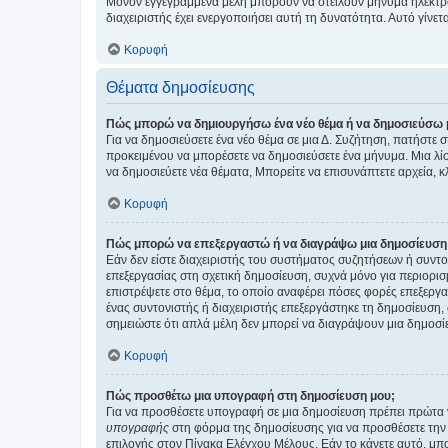
Μόνον εγγεγραμμένα μέλη μπορούν να στείλουν μήνυμα ηλεκτρ
διαχειριστής έχει ενεργοποιήσει αυτή τη δυνατότητα. Αυτό γί
Κορυφή
Θέματα δημοσίευσης
Πώς μπορώ να δημιουργήσω ένα νέο θέμα ή να δημοσιεύσω 
Για να δημοσιεύσετε ένα νέο θέμα σε μια Δ. Συζήτηση, πατήστε 
προκειμένου να μπορέσετε να δημοσιεύσετε ένα μήνυμα. Μια λίσ
να δημοσιεύετε νέα θέματα, Μπορείτε να επισυνάπτετε αρχεία, κ
Κορυφή
Πώς μπορώ να επεξεργαστώ ή να διαγράψω μια δημοσίευση
Εάν δεν είστε διαχειριστής του συστήματος συζητήσεων ή συντο
επεξεργασίας στη σχετική δημοσίευση, συχνά μόνο για περιορισ
επιστρέψετε στο θέμα, το οποίο αναφέρει πόσες φορές επεξεργασ
ένας συντονιστής ή διαχειριστής επεξεργάστηκε τη δημοσίευση,
σημειώστε ότι απλά μέλη δεν μπορεί να διαγράψουν μια δημοσίε
Κορυφή
Πώς προσθέτω μια υπογραφή στη δημοσίευση μου;
Για να προσθέσετε υπογραφή σε μια δημοσίευση πρέπει πρώτα ν
υπογραφής
στη φόρμα της δημοσίευσης για να προσθέσετε την
επιλογής στον Πίνακα Ελέγχου Μέλους. Εάν το κάνετε αυτό, μπ