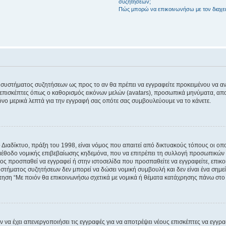
συζητήσεων;
Πώς μπορώ να επικοινωνήσω με τον διαχει
του συστήματος συζητήσεων ως προς το αν θα πρέπει να εγγραφείτε προκειμένου να 
ε επισκέπτες όπως ο καθορισμός εικόνων μελών (avatars), προσωπικά μηνύματα, 
μόνο μερικά λεπτά για την εγγραφή σας οπότε σας συμβουλεύουμε να το κάνετε.
ιαδίκτυο, πράξη του 1998, είναι νόμος που απαιτεί από δικτυακούς τόπους οι ο
μέθοδο νομικής επιβεβαίωσης κηδεμόνα, που να επιτρέπει τη συλλογή προσωπικών 
ποίος προσπαθεί να εγγραφεί ή στην ιστοσελίδα που προσπαθείτε να εγγραφείτε, επ
 συστήματος συζητήσεων δεν μπορεί να δώσει νομική συμβουλή και δεν είναι ένα ση
ώτηση “Με ποιόν θα επικοινωνήσω σχετικά με νομικά ή θέματα κατάχρησης πάνω στο
ν να έχει απενεργοποιήσει τις εγγραφές για να αποτρέψει νέους επισκέπτες να εγγ