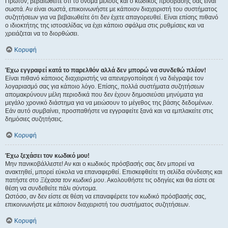
Πρώτον, βεβαιωθείτε ότι το όνομα μέλους και ο κωδικός πρόσβασής σας είναι
σωστά. Αν είναι σωστά, επικοινωνήστε με κάποιον διαχειριστή του συστήματος
συζητήσεων για να βεβαιωθείτε ότι δεν έχετε απαγορευθεί. Είναι επίσης πιθανό
ο ιδιοκτήτης της ιστοσελίδας να έχει κάποιο σφάλμα στις ρυθμίσεις και να
χρειάζεται να το διορθώσει.
Κορυφή
Έχω εγγραφεί κατά το παρελθόν αλλά δεν μπορώ να συνδεθώ πλέον!
Είναι πιθανό κάποιος διαχειριστής να απενεργοποίησε ή να διέγραψε τον
λογαριασμό σας για κάποιο λόγο. Επίσης, πολλά συστήματα συζητήσεων
απομακρύνουν μέλη περιοδικά που δεν έχουν δημοσιεύσει μηνύματα για
μεγάλο χρονικό διάστημα για να μειώσουν το μέγεθος της βάσης δεδομένων.
Εάν αυτό συμβαίνει, προσπαθήστε να εγγραφείτε ξανά και να εμπλακείτε στις
δημόσιες συζητήσεις.
Κορυφή
Έχω ξεχάσει τον κωδικό μου!
Μην πανικοβάλλεστε! Αν και ο κωδικός πρόσβασής σας δεν μπορεί να
ανακτηθεί, μπορεί εύκολα να επαναφερθεί. Επισκεφθείτε τη σελίδα σύνδεσης και
πατήστε στο
Ξέχασα τον κωδικό μου
. Ακολουθήστε τις οδηγίες και θα είστε σε
θέση να συνδεθείτε πάλι σύντομα.
Ωστόσο, αν δεν είστε σε θέση να επαναφέρετε τον κωδικό πρόσβασής σας,
επικοινωνήστε με κάποιον διαχειριστή του συστήματος συζητήσεων.
Κορυφή