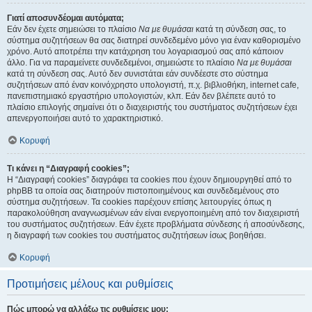
Γιατί αποσυνδέομαι αυτόματα;
Εάν δεν έχετε σημειώσει το πλαίσιο
Να με θυμάσαι
κατά τη σύνδεση σας, το
σύστημα συζητήσεων θα σας διατηρεί συνδεδεμένο μόνο για έναν καθορισμένο
χρόνο. Αυτό αποτρέπει την κατάχρηση του λογαριασμού σας από κάποιον
άλλο. Για να παραμείνετε συνδεδεμένοι, σημειώστε το πλαίσιο
Να με θυμάσαι
κατά τη σύνδεση σας. Αυτό δεν συνιστάται εάν συνδέεστε στο σύστημα
συζητήσεων από έναν κοινόχρηστο υπολογιστή, π.χ. βιβλιοθήκη, internet cafe,
πανεπιστημιακό εργαστήριο υπολογιστών, κλπ. Εάν δεν βλέπετε αυτό το
πλαίσιο επιλογής σημαίνει ότι ο διαχειριστής του συστήματος συζητήσεων έχει
απενεργοποιήσει αυτό το χαρακτηριστικό.
Κορυφή
Τι κάνει η “Διαγραφή cookies”;
Η “Διαγραφή cookies” διαγράφει τα cookies που έχουν δημιουργηθεί από το
phpBB τα οποία σας διατηρούν πιστοποιημένους και συνδεδεμένους στο
σύστημα συζητήσεων. Τα cookies παρέχουν επίσης λειτουργίες όπως η
παρακολούθηση αναγνωσμένων εάν είναι ενεργοποιημένη από τον διαχειριστή
του συστήματος συζητήσεων. Εάν έχετε προβλήματα σύνδεσης ή αποσύνδεσης,
η διαγραφή των cookies του συστήματος συζητήσεων ίσως βοηθήσει.
Κορυφή
Προτιμήσεις μέλους και ρυθμίσεις
Πώς μπορώ να αλλάξω τις ρυθμίσεις μου;