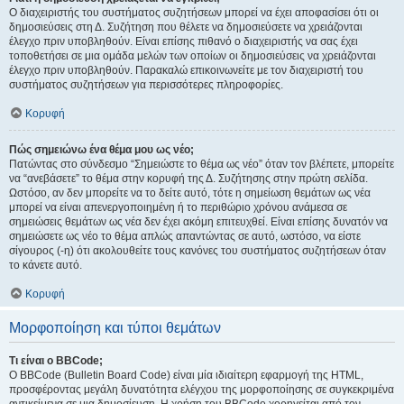
Ο διαχειριστής του συστήματος συζητήσεων μπορεί να έχει αποφασίσει ότι οι
δημοσιεύσεις στη Δ. Συζήτηση που θέλετε να δημοσιεύσετε να χρειάζονται
έλεγχο πριν υποβληθούν. Είναι επίσης πιθανό ο διαχειριστής να σας έχει
τοποθετήσει σε μια ομάδα μελών των οποίων οι δημοσιεύσεις να χρειάζονται
έλεγχο πριν υποβληθούν. Παρακαλώ επικοινωνείτε με τον διαχειριστή του
συστήματος συζητήσεων για περισσότερες πληροφορίες.
Κορυφή
Πώς σημειώνω ένα θέμα μου ως νέο;
Πατώντας στο σύνδεσμο “Σημειώστε το θέμα ως νέο” όταν τον βλέπετε, μπορείτε
να “ανεβάσετε” το θέμα στην κορυφή της Δ. Συζήτησης στην πρώτη σελίδα.
Ωστόσο, αν δεν μπορείτε να το δείτε αυτό, τότε η σημείωση θεμάτων ως νέα
μπορεί να είναι απενεργοποιημένη ή το περιθώριο χρόνου ανάμεσα σε
σημειώσεις θεμάτων ως νέα δεν έχει ακόμη επιτευχθεί. Είναι επίσης δυνατόν να
σημειώσετε ως νέο το θέμα απλώς απαντώντας σε αυτό, ωστόσο, να είστε
σίγουρος (-η) ότι ακολουθείτε τους κανόνες του συστήματος συζητήσεων όταν
το κάνετε αυτό.
Κορυφή
Μορφοποίηση και τύποι θεμάτων
Τι είναι ο BBCode;
Ο BBCode (Bulletin Board Code) είναι μία ιδιαίτερη εφαρμογή της HTML,
προσφέροντας μεγάλη δυνατότητα ελέγχου της μορφοποίησης σε συγκεκριμένα