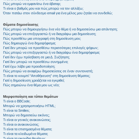
Πώς μπορώ να εμφανίσω ένα άβαταρ;
Τι είναι ο βαθμός μου και πώς μπορώ να τον αλλάξω;
Όταν πατάω στον σύνδεσμο email για ένα μέλος μου ζητάει να συνδεθώ;
Θέματα δημοσίευσης
Πώς μπορώ να δημιουργήσω ένα νέο θέμα ή να δημοσιεύσω μια απάντηση;
Πώς μπορώ να επεξεργαστώ ή να διαγράψω μια δημοσίευση;
Πώς προσθέτω μια υπογραφή στη δημοσίευση μου;
Πώς δημιουργώ ένα δημοψήφισμα;
Γιατί δεν μπορώ να προσθέσω περισσότερες επιλογές ψήφων;
Πώς μπορώ να επεξεργαστώ ή να διαγράψω ένα δημοψήφισμα;
Γιατί δεν έχω πρόσβαση σε μια Δ. Συζήτηση;
Γιατί δεν μπορώ να προσθέσω συνημμένα;
Γιατί έχω λάβει μια προειδοποίηση;
Πώς μπορώ να αναφέρω δημοσιεύσεις σε έναν συντονιστή;
Τι είναι το κουμπί “Αποθήκευση” στη δημοσίευση θέματος;
Γιατί η δημοσίευση χρειάζεται να εγκριθεί;
Πώς σημειώνω ένα θέμα μου ως νέο;
Μορφοποίηση και τύποι θεμάτων
Τι είναι ο BBCode;
Μπορώ να χρησιμοποιήσω HTML;
Τι είναι τα Smilies;
Μπορώ να δημοσιεύω εικόνες;
Τι είναι οι γενικές ανακοινώσεις;
Τι είναι οι ανακοινώσεις;
Τι είναι τα επισημασμένα θέματα;
Τι είναι τα κλειδωμένα θέματα;
Τι είναι τα εικονίδια θεμάτων;