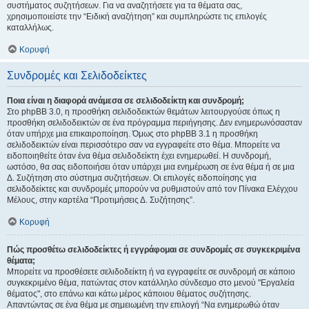
συστήματος συζητήσεων. Για να αναζητήσετε για τα θέματα σας,
χρησιμοποιείστε την “Ειδική αναζήτηση” και συμπληρώστε τις επιλογές
καταλλήλως.
Κορυφή
Συνδρομές και Σελιδοδείκτες
Ποια είναι η διαφορά ανάμεσα σε σελιδοδείκτη και συνδρομή;
Στο phpBB 3.0, η προσθήκη σελιδοδεικτών θεμάτων λειτουργούσε όπως η
προσθήκη σελιδοδεικτών σε ένα πρόγραμμα περιήγησης. Δεν ενημερωνόσασταν
όταν υπήρχε μια επικαιροποίηση. Όμως στο phpBB 3.1 η προσθήκη
σελιδοδεικτών είναι περισσότερο σαν να εγγραφείτε στο θέμα. Μπορείτε να
ειδοποιηθείτε όταν ένα θέμα σελιδοδείκτη έχει ενημερωθεί. Η συνδρομή,
ωστόσο, θα σας ειδοποιήσει όταν υπάρχει μια ενημέρωση σε ένα θέμα ή σε μια
Δ. Συζήτηση στο σύστημα συζητήσεων. Οι επιλογές ειδοποίησης για
σελιδοδείκτες και συνδρομές μπορούν να ρυθμιστούν από τον Πίνακα Ελέγχου
Μέλους, στην καρτέλα “Προτιμήσεις Δ. Συζήτησης”.
Κορυφή
Πώς προσθέτω σελιδοδείκτες ή εγγράφομαι σε συνδρομές σε συγκεκριμένα
θέματα;
Μπορείτε να προσθέσετε σελιδοδείκτη ή να εγγραφείτε σε συνδρομή σε κάποιο
συγκεκριμένο θέμα, πατώντας στον κατάλληλο σύνδεσμο στο μενού "Εργαλεία
θέματος", στο επάνω και κάτω μέρος κάποιου θέματος συζήτησης.
Απαντώντας σε ένα θέμα με σημειωμένη την επιλογή “Να ενημερωθώ όταν