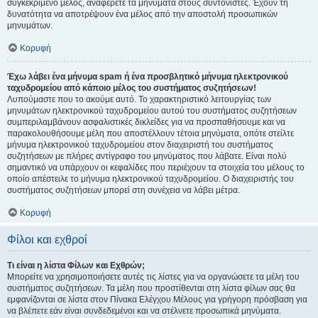
συγκεκριμένο μέλος, αναφέρετε τα μηνύματα στους συντονιστές. Έχουν τη
δυνατότητα να αποτρέψουν ένα μέλος από την αποστολή προσωπικών
μηνυμάτων.
Κορυφή
Έχω λάβει ένα μήνυμα spam ή ένα προσβλητικό μήνυμα ηλεκτρονικού
ταχυδρομείου από κάποιο μέλος του συστήματος συζητήσεων!
Λυπούμαστε που το ακούμε αυτό. Το χαρακτηριστικό λειτουργίας των
μηνυμάτων ηλεκτρονικού ταχυδρομείου αυτού του συστήματος συζητήσεων
συμπεριλαμβάνουν ασφαλιστικές δικλείδες για να προσπαθήσουμε και να
παρακολουθήσουμε μέλη που αποστέλλουν τέτοια μηνύματα, οπότε στείλτε
μήνυμα ηλεκτρονικού ταχυδρομείου στον διαχειριστή του συστήματος
συζητήσεων με πλήρες αντίγραφο του μηνύματος που λάβατε. Είναι πολύ
σημαντικό να υπάρχουν οι κεφαλίδες που περιέχουν τα στοιχεία του μέλους το
οποίο απέστειλε το μήνυμα ηλεκτρονικού ταχυδρομείου. Ο διαχειριστής του
συστήματος συζητήσεων μπορεί στη συνέχεια να λάβει μέτρα.
Κορυφή
Φίλοι και εχθροί
Τι είναι η λίστα Φίλων και Εχθρών;
Μπορείτε να χρησιμοποιήσετε αυτές τις λίστες για να οργανώσετε τα μέλη του
συστήματος συζητήσεων. Τα μέλη που προστίθενται στη λίστα φίλων σας θα
εμφανίζονται σε λίστα στον Πίνακα Ελέγχου Μέλους για γρήγορη πρόσβαση για
να βλέπετε εάν είναι συνδεδεμένοι και να στέλνετε προσωπικά μηνύματα.