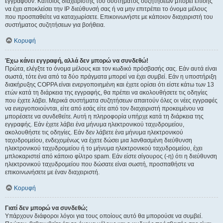
εγγραφούν. Κάποιος διαχειριστής του συστήματος συζητήσεων μπορεί επίσης
να έχει αποκλείσει την IP διεύθυνσή σας ή να μην επιτρέπει το όνομα μέλους
που προσπαθείτε να καταχωρίσετε. Επικοινωνήστε με κάποιον διαχειριστή του
συστήματος συζητήσεων για βοήθεια.
Κορυφή
Έχω κάνει εγγραφή, αλλά δεν μπορώ να συνδεθώ!
Πρώτα, ελέγξτε το όνομα μέλους και τον κωδικό πρόσβασής σας. Εάν αυτά είναι
σωστά, τότε ένα από τα δύο πράγματα μπορεί να έχει συμβεί. Εάν η υποστήριξη
διακήρυξης COPPA είναι ενεργοποιημένη και έχετε ορίσει ότι είστε κάτω των 13
ετών κατά τη διάρκεια της εγγραφής, θα πρέπει να ακολουθήσετε τις οδηγίες
που έχετε λάβει. Μερικά συστήματα συζητήσεων απαιτούν όλες οι νέες εγγραφές
να ενεργοποιούνται, είτε από εσάς είτε από τον διαχειριστή προκειμένου να
μπορέσετε να συνδεθείτε. Αυτή η πληροφορία υπήρχε κατά τη διάρκεια της
εγγραφής. Εάν έχετε λάβει ένα μήνυμα ηλεκτρονικού ταχυδρομείου,
ακολουθήστε τις οδηγίες. Εάν δεν λάβετε ένα μήνυμα ηλεκτρονικού
ταχυδρομείου, ενδεχομένως να έχετε δώσει μια λανθασμένη διεύθυνση
ηλεκτρονικού ταχυδρομείου ή το μήνυμα ηλεκτρονικού ταχυδρομείου, έχει
μπλοκαριστεί από κάποιο φίλτρο spam. Εάν είστε σίγουρος (-η) ότι η διεύθυνση
ηλεκτρονικού ταχυδρομείου που δώσατε είναι σωστή, προσπαθήστε να
επικοινωνήσετε με έναν διαχειριστή.
Κορυφή
Γιατί δεν μπορώ να συνδεθώ;
Υπάρχουν διάφοροι λόγοι για τους οποίους αυτό θα μπορούσε να συμβεί.