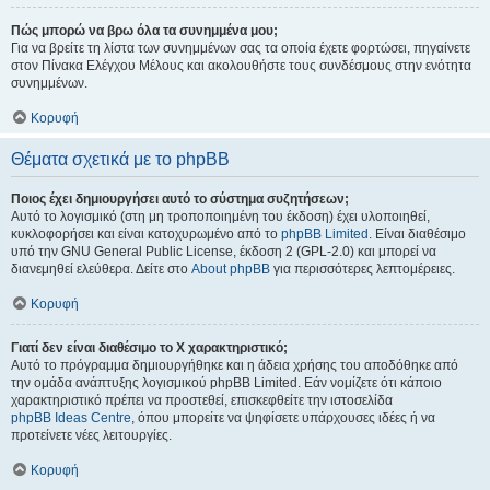
Πώς μπορώ να βρω όλα τα συνημμένα μου;
Για να βρείτε τη λίστα των συνημμένων σας τα οποία έχετε φορτώσει, πηγαίνετε
στον Πίνακα Ελέγχου Μέλους και ακολουθήστε τους συνδέσμους στην ενότητα
συνημμένων.
Κορυφή
Θέματα σχετικά με το phpBB
Ποιος έχει δημιουργήσει αυτό το σύστημα συζητήσεων;
Αυτό το λογισμικό (στη μη τροποποιημένη του έκδοση) έχει υλοποιηθεί,
κυκλοφορήσει και είναι κατοχυρωμένο από το
phpBB Limited
. Είναι διαθέσιμο
υπό την GNU General Public License, έκδοση 2 (GPL-2.0) και μπορεί να
διανεμηθεί ελεύθερα. Δείτε στο
About phpBB
για περισσότερες λεπτομέρειες.
Κορυφή
Γιατί δεν είναι διαθέσιμο το Χ χαρακτηριστικό;
Αυτό το πρόγραμμα δημιουργήθηκε και η άδεια χρήσης του αποδόθηκε από
την ομάδα ανάπτυξης λογισμικού phpBB Limited. Εάν νομίζετε ότι κάποιο
χαρακτηριστικό πρέπει να προστεθεί, επισκεφθείτε την ιστοσελίδα
phpBB Ideas Centre
, όπου μπορείτε να ψηφίσετε υπάρχουσες ιδέες ή να
προτείνετε νέες λειτουργίες.
Κορυφή