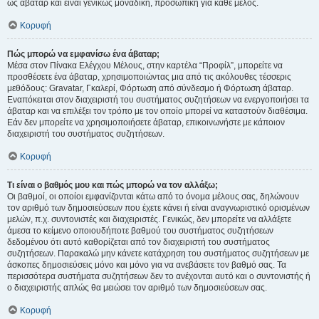
ως άβαταρ και είναι γενικώς μοναδική, προσωπική για κάθε μέλος.
Κορυφή
Πώς μπορώ να εμφανίσω ένα άβαταρ;
Μέσα στον Πίνακα Ελέγχου Μέλους, στην καρτέλα “Προφίλ”, μπορείτε να
προσθέσετε ένα άβαταρ, χρησιμοποιώντας μια από τις ακόλουθες τέσσερις
μεθόδους: Gravatar, Γκαλερί, Φόρτωση από σύνδεσμο ή Φόρτωση άβαταρ.
Εναπόκειται στον διαχειριστή του συστήματος συζητήσεων να ενεργοποιήσει τα
άβαταρ και να επιλέξει τον τρόπο με τον οποίο μπορεί να καταστούν διαθέσιμα.
Εάν δεν μπορείτε να χρησιμοποιήσετε άβαταρ, επικοινωνήστε με κάποιον
διαχειριστή του συστήματος συζητήσεων.
Κορυφή
Τι είναι ο βαθμός μου και πώς μπορώ να τον αλλάξω;
Οι βαθμοί, οι οποίοι εμφανίζονται κάτω από το όνομα μέλους σας, δηλώνουν
τον αριθμό των δημοσιεύσεων που έχετε κάνει ή είναι αναγνωριστικό ορισμένων
μελών, π.χ. συντονιστές και διαχειριστές. Γενικώς, δεν μπορείτε να αλλάξετε
άμεσα το κείμενο οποιουδήποτε βαθμού του συστήματος συζητήσεων
δεδομένου ότι αυτό καθορίζεται από τον διαχειριστή του συστήματος
συζητήσεων. Παρακαλώ μην κάνετε κατάχρηση του συστήματος συζητήσεων με
άσκοπες δημοσιεύσεις μόνο και μόνο για να ανεβάσετε τον βαθμό σας. Τα
περισσότερα συστήματα συζητήσεων δεν το ανέχονται αυτό και ο συντονιστής ή
ο διαχειριστής απλώς θα μειώσει τον αριθμό των δημοσιεύσεων σας.
Κορυφή