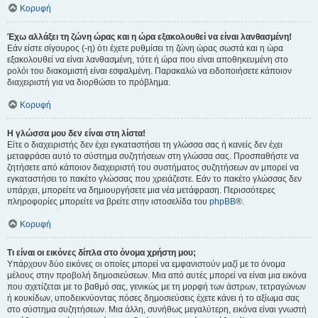
Κορυφή
Έχω αλλάξει τη ζώνη ώρας και η ώρα εξακολουθεί να είναι λανθασμένη!
Εάν είστε σίγουρος (-η) ότι έχετε ρυθμίσει τη ζώνη ώρας σωστά και η ώρα
εξακολουθεί να είναι λανθασμένη, τότε ή ώρα που είναι αποθηκευμένη στο
ρολόι του διακομιστή είναι εσφαλμένη. Παρακαλώ να ειδοποιήσετε κάποιον
διαχειριστή για να διορθώσει το πρόβλημα.
Κορυφή
Η γλώσσα μου δεν είναι στη λίστα!
Είτε ο διαχειριστής δεν έχει εγκαταστήσει τη γλώσσα σας ή κανείς δεν έχει
μεταφράσει αυτό το σύστημα συζητήσεων στη γλώσσα σας. Προσπαθήστε να
ζητήσετε από κάποιον διαχειριστή του συστήματος συζητήσεων αν μπορεί να
εγκαταστήσει το πακέτο γλώσσας που χρειάζεστε. Εάν το πακέτο γλώσσας δεν
υπάρχει, μπορείτε να δημιουργήσετε μια νέα μετάφραση. Περισσότερες
πληροφορίες μπορείτε να βρείτε στην ιστοσελίδα του
phpBB
®.
Κορυφή
Τι είναι οι εικόνες δίπλα στο όνομα χρήστη μου;
Υπάρχουν δύο εικόνες οι οποίες μπορεί να εμφανιστούν μαζί με το όνομα
μέλους στην προβολή δημοσιεύσεων. Μια από αυτές μπορεί να είναι μια εικόνα
που σχετίζεται με το βαθμό σας, γενικώς με τη μορφή των άστρων, τετραγώνων
ή κουκίδων, υποδεικνύοντας πόσες δημοσιεύσεις έχετε κάνει ή το αξίωμα σας
στο σύστημα συζητήσεων. Μια άλλη, συνήθως μεγαλύτερη, εικόνα είναι γνωστή