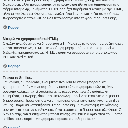
αντικείμενα σε μια δημοσίευση. Η χρήση του BBCode χορηγείται από τον
διαχειριστή, αλλά μπορεί επίσης να απενεργοποιηθεί σε μια δημοσίευση από τη
φόρμα υποβολής μηνύματος. Ο BBCode έχει παρόμοια σύνταξη με την HTML,
αλλά οι εντολές περικλείονται σε αγκύλες [ και ] αντί < και >. Για περισσότερες
πληροφορίες για τον BBCode δείτε τον οδηγό από τη φόρμα δημοσίευσης.
Κορυφή
Μπορώ να χρησιμοποιήσω HTML;
Όχι. Δεν είναι δυνατόν να δημοσιεύσετε HTML σε αυτό το σύστημα συζητήσεων
και να αποδοθεί ως HTML. Περισσότερη μορφοποίηση η οποία μπορεί να
διεξαχθεί χρησιμοποιώντας HTML μπορεί να εφαρμοστεί χρησιμοποιώντας
BBCode αντί αυτού.
Κορυφή
Τι είναι τα Smilies;
Τα Smilies, ή Emoticons, είναι μικρά εικονίδια τα οποία μπορούν να
χρησιμοποιηθούν για να εκφράσουν συναίσθημα χρησιμοποιώντας έναν
σύντομο κώδικα, π.χ. :) υποδηλώνει ευτυχισμένος, ενώ :( υποδηλώνει
λυπημένος. Η πλήρης λίστα των εικονιδίων μπορεί να εμφανιστεί στη φόρμα
δημοσίευσης. Προσπαθήστε να μη χρησιμοποιείτε καταχρηστικώς τα smilies,
καθώς μπορεί να καταστήσουν μια δημοσίευση μη αναγνώσιμη και κάποιος
συντονιστής ίσως να επεξεργαστεί ή να αφαιρέσει τη δημοσίευση ολόκληρη. Ο
διαχειριστής του συστήματος μπορεί επίσης να θέσει ένα όριο στον αριθμό των
smilies που μπορείτε να χρησιμοποιήσετε σε μια δημοσίευση.