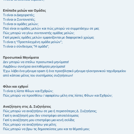
Επίπεδα μελών και Ομάδες
Τι είναι οι Διαχειριστές;
Τι είναι οι Συντονιστές;
Τι είναι οι ομάδες μελών;
Πού είναι οι ομάδες μελών και πώς μπορώ να συμμετάσχω σε μια;
Πώς μπορώ να γίνω συντονιστής ομάδας μελών;
Γιατί μερικές ομάδες μελών εμφανίζονται με διαφορετικό χρώμα;
Τι είναι η “Προεπιλεγμένη ομάδα μελών”;
Τι είναι ο σύνδεσμος "Η ομάδα”;
Προσωπικά Μηνύματα
Δεν μπορώ να στείλω προσωπικά μηνύματα!
Λαμβάνω συνέχεια ανεπιθύμητα μηνύματα!
Έχω λάβει ένα μήνυμα spam ή ένα προσβλητικό μήνυμα ηλεκτρονικού ταχυδρομείου
από κάποιο μέλος του συστήματος συζητήσεων!
Φίλοι και εχθροί
Τι είναι η λίστα Φίλων και Εχθρών;
Πώς μπορώ να προσθέσω / αφαιρέσω μέλη στις λίστες Φίλων και Εχθρών;
Αναζήτηση στις Δ. Συζητήσεις
Πώς μπορώ να αναζητήσω σε μια ή περισσότερες Δ. Συζητήσεις;
Γιατί η αναζήτησή μου δεν επιστρέφει αποτελέσματα;
Γιατί η αναζήτηση μου επιστρέφει μια κενή σελίδα;
Πώς μπορώ να αναζητήσω για μέλη;
Πώς μπορώ να βρω τις δημοσιεύσεις μου και τα θέματά μου;