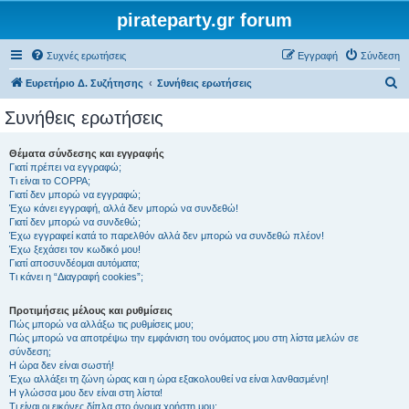
pirateparty.gr forum
Συχνές ερωτήσεις
Εγγραφή
Σύνδεση
Α
Ευρετήριο Δ. Συζήτησης
Συνήθεις ερωτήσεις
ν
Συνήθεις ερωτήσεις
α
ζ
Θέματα σύνδεσης και εγγραφής
Γιατί πρέπει να εγγραφώ;
ή
Τι είναι το COPPA;
τ
Γιατί δεν μπορώ να εγγραφώ;
Έχω κάνει εγγραφή, αλλά δεν μπορώ να συνδεθώ!
η
Γιατί δεν μπορώ να συνδεθώ;
Έχω εγγραφεί κατά το παρελθόν αλλά δεν μπορώ να συνδεθώ πλέον!
σ
Έχω ξεχάσει τον κωδικό μου!
η
Γιατί αποσυνδέομαι αυτόματα;
Τι κάνει η “Διαγραφή cookies”;
Προτιμήσεις μέλους και ρυθμίσεις
Πώς μπορώ να αλλάξω τις ρυθμίσεις μου;
Πώς μπορώ να αποτρέψω την εμφάνιση του ονόματος μου στη λίστα μελών σε
σύνδεση;
Η ώρα δεν είναι σωστή!
Έχω αλλάξει τη ζώνη ώρας και η ώρα εξακολουθεί να είναι λανθασμένη!
Η γλώσσα μου δεν είναι στη λίστα!
Τι είναι οι εικόνες δίπλα στο όνομα χρήστη μου;