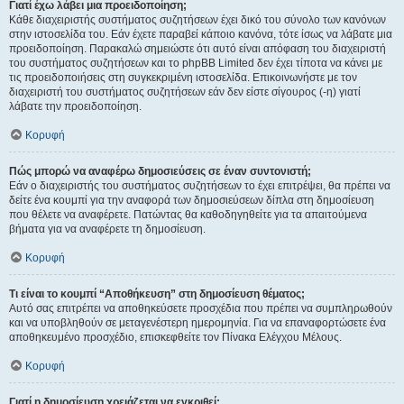
Γιατί έχω λάβει μια προειδοποίηση;
Κάθε διαχειριστής συστήματος συζητήσεων έχει δικό του σύνολο των κανόνων
στην ιστοσελίδα του. Εάν έχετε παραβεί κάποιο κανόνα, τότε ίσως να λάβατε μια
προειδοποίηση. Παρακαλώ σημειώστε ότι αυτό είναι απόφαση του διαχειριστή
του συστήματος συζητήσεων και το phpBB Limited δεν έχει τίποτα να κάνει με
τις προειδοποιήσεις στη συγκεκριμένη ιστοσελίδα. Επικοινωνήστε με τον
διαχειριστή του συστήματος συζητήσεων εάν δεν είστε σίγουρος (-η) γιατί
λάβατε την προειδοποίηση.
Κορυφή
Πώς μπορώ να αναφέρω δημοσιεύσεις σε έναν συντονιστή;
Εάν ο διαχειριστής του συστήματος συζητήσεων το έχει επιτρέψει, θα πρέπει να
δείτε ένα κουμπί για την αναφορά των δημοσιεύσεων δίπλα στη δημοσίευση
που θέλετε να αναφέρετε. Πατώντας θα καθοδηγηθείτε για τα απαιτούμενα
βήματα για να αναφέρετε τη δημοσίευση.
Κορυφή
Τι είναι το κουμπί “Αποθήκευση” στη δημοσίευση θέματος;
Αυτό σας επιτρέπει να αποθηκεύσετε προσχέδια που πρέπει να συμπληρωθούν
και να υποβληθούν σε μεταγενέστερη ημερομηνία. Για να επαναφορτώσετε ένα
αποθηκευμένο προσχέδιο, επισκεφθείτε τον Πίνακα Ελέγχου Μέλους.
Κορυφή
Γιατί η δημοσίευση χρειάζεται να εγκριθεί;