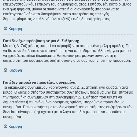
επεξεργαστούν κάθε επιλογή του δημοψηφίσματος. Ωστόσο, εάν κάποιο μέλος
έχει ήδη ψηφίσει, μόνον οι συντονιστές ή οι διαχειριστές μπορούν να το
επεξεργαστούν ή να το διαγράψουν. Αυτό αποτρέπει τις επιλογές
δημοψηφίσματος να αλλαχθούν εν εξελίξει ενός δημοψηφίσματος.
Κορυφή
Γιατί δεν έχω πρόσβαση σε μια Δ. Συζήτηση;
Μερικές Δ. Συζητήσεις μπορεί να περιορίζονται σε ορισμένα μέλη ή ομάδες. Για
να δείτε, να διαβάσετε, να απαντήσετε ή για οποιαδήποτε άλλη ενέργεια μπορεί
να χρειάζεστε ειδικά δικαιώματα. Επικοινωνήστε με έναν συντονιστή ή
διαχειριστή του συστήματος συζητήσεων για να σας χορηγήσει την πρόσβαση.
Κορυφή
Γιατί δεν μπορώ να προσθέσω συνημμένα;
Τα δικαιώματα συνημμένου χορηγούνται ανά Δ. Συζήτηση, ανά ομάδα, ή ανά
μέλος. Ο διαχειριστής του συστήματος συζητήσεων μπορεί να μην έχει επιτρέψει
την προσθήκη συνημμένων στη συγκεκριμένη Δ. Συζήτηση που θέλετε να
δημοσιεύσετε ή πιθανόν μόνο ορισμένες ομάδες μπορούν να προσθέτουν
συνημμένα. Επικοινωνήστε με τον διαχειριστή του συστήματος συζητήσεων εάν
δεν είστε σίγουρος (-η) σχετικά με το λόγο που δεν μπορείτε να προσθέσετε
συνημμένα.
Κορυφή