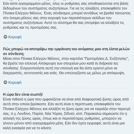
Εάν είστε εγγεγραμμένο μέλος, όλες οι ρυθμίσεις σας αποθηκεύονται στη βάση
δεδομένων του συστήματος συζητήσεων. Για να τις αλλάξετε, επισκεφθείτε τον
Πίνακα Ελέγχου Μέλους. Ένας σύνδεσμος μπορεί συνήθως να βρεθεί πατώντας
στο όνομα μέλους σας στην κορυφή των περισσότερων σελίδων του
συστήματος συζητήσεων. Αυτό το σύστημα θα σας επιτρέψει να αλλάξετε τις
ρυθμίσεις και τις προτιμήσεις σας.
Κορυφή
Πώς μπορώ να αποτρέψω την εμφάνιση του ονόματος μου στη λίστα μελών
σε σύνδεση;
Μέσα στον Πίνακα Ελέγχου Μέλους, στην καρτέλα “Προτιμήσεις Δ. Συζήτησης”,
θα βρείτε την επιλογή
Απόκρυψη των στοιχείων μου κατά τη διάρκεια της
σύνδεσης
. Ενεργοποιήστε αυτή την επιλογή και θα είστε ορατοί μόνο σε
διαχειριστές, συντονιστές και εσάς. Θα υπολογίζεστε ως μέλος με απόκρυψη.
Κορυφή
Η ώρα δεν είναι σωστή!
Είναι πιθανό η ώρα που εμφανίζεται να είναι από διαφορετική ζώνης ώρας από
αυτή στην οποία βρίσκεστε. Εάν αυτή είναι η περίπτωση, επισκεφθείτε τον
Πίνακα Ελέγχου Μέλους και αλλάξτε τη ζώνη ώρας για να ταιριάζει στην περιοχή
σας, π.χ. Λονδίνο, Παρίσι, Νέα Υόρκη, Σίδνεϋ, κλπ. Παρακαλώ σημειώστε ότι η
αλλαγή της ζώνης ώρας, όπως και οι περισσότερες ρυθμίσεις, μπορούν να
γίνουν μόνον από εγγεγραμμένα μέλη. Εάν δεν έχετε εγγραφεί, αυτή είναι μια
καλή ευκαιρία για να το κάνετε.