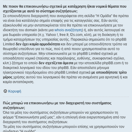
Με ποιον θα επικοινωνήσω σχετικά με κατάχρηση ή/και νομικά θέματα που
σχετίζονται με αυτό το σύστημα συζητήσεων;
Σε οποιονδήποτε διαχειριστή που αναγράφεται στη σελίδα “Η Ομάδα” θα πρέπει
να είναι ένα κατάλληλο σημείο επαφής για τις καταγγελίες σας. Εάν αυτός
εξακολουθεί να μην ανταποκρίνεται τότε θα πρέπει να επικοινωνήσετε με τον
ιδιοκτήτη του domain (κάντε μια
whois αναζήτηση
) ή, εάν αυτός λειτουργεί σε
μια δωρεάν υπηρεσία (π.χ. Yahoo !, free.fr, f2s.com, κλπ), με τη διοίκηση ή το
τμήμα καταχρήσεων της υπηρεσίας αυτής. Παρακαλώ σημειώστε ότι το phpBB
Limited
δεν έχει καμία αρμοδιότητα
και δεν μπορεί με οποιονδήποτε τρόπο να
θεωρηθεί υπεύθυνο για το πώς, πού ή από ποιον χρησιμοποιείται αυτό το
σύστημα συζητήσεων. Μην επικοινωνείτε με το phpBB Limited σχετικά με
οποιαδήποτε νομικό (παύσης και παράλειψης, ευθύνης, συκοφαντικό σχόλιο,
κλπ.) ζήτημα το οποίο
δεν σχετίζεται άμεσα
με την ιστοσελίδα phpBB.com ή το
διακριτικό λογισμικό του ιδίου του phpBB. Εάν αποστείλετε μήνυμα
ηλεκτρονικού ταχυδρομείου στο phpBB Limited σχετικά
με οποιοδήποτε τρίτο
μέρος
χρήσης αυτού του λογισμικού θα πρέπει να αναμένετε μια αρνητική ή και
καμία ανταπόκριση.
Κορυφή
Πώς μπορώ να επικοινωνήσω με τον διαχειριστή του συστήματος
συζητήσεων;
Όλα τα μέλη του συστήματος συζητήσεων μπορούν να χρησιμοποιούν τη
φόρμα “Επικοινωνήστε μαζί μας”, εάν η επιλογή είναι ενεργοποιημένη από τον
διαχειριστή του συστήματος συζητήσεων.
Τα μέλη του συστήματος συζητήσεων μπορούν επίσης να χρησιμοποιούν τον
σύνδεσμο “Η ομάδα”.