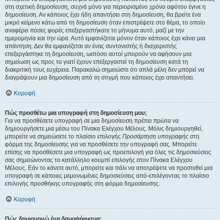
στη σχετική δημοσίευση, συχνά μόνο για περιορισμένο χρόνο αφότου έγινε η
δημοσίευση. Αν κάποιος έχει ήδη απαντήσει στη δημοσίευση, θα βρείτε ένα
μικρό κείμενο κάτω από τη δημοσίευση όταν επιστρέψετε στο θέμα, το οποίο
αναφέρει πόσες φορές επεξεργαστήκατε το μήνυμα αυτό, μαζί με την
ημερομηνία και την ώρα. Αυτό εμφανίζεται μόνον όταν κάποιος έχει κάνει μια
απάντηση. Δεν θα εμφανίζεται αν ένας συντονιστής ή διαχειριστής
επεξεργάστηκε τη δημοσίευση, ωστόσο αυτοί μπορούν να αφήσουν μια
σημείωση ως προς το γιατί έχουν επεξεργαστεί τη δημοσίευση κατά τη
διακριτική τους ευχέρεια. Παρακαλώ σημειώστε ότι απλά μέλη δεν μπορεί να
διαγράψουν μια δημοσίευση από τη στιγμή που κάποιος έχει απαντήσει.
Κορυφή
Πώς προσθέτω μια υπογραφή στη δημοσίευση μου;
Για να προσθέσετε υπογραφή σε μια δημοσίευση πρέπει πρώτα να
δημιουργήσετε μια μέσω του Πίνακα Ελέγχου Μέλους. Μόλις δημιουργηθεί,
μπορείτε να σημειώσετε το πλαίσιο επιλογής
Προσάρτηση υπογραφής
στη
φόρμα της δημοσίευσης για να προσθέσετε την υπογραφή σας. Μπορείτε
επίσης να προσθέσετε μια υπογραφή ως προεπιλογή για όλες τις δημοσιεύσεις
σας σημειώνοντας το κατάλληλο κουμπί επιλογής στον Πίνακα Ελέγχου
Μέλους. Εάν το κάνετε αυτό, μπορείτε και πάλι να αποτρέψετε να προστεθεί μια
υπογραφή σε κάποιες μεμονωμένες δημοσιεύσεις από-επιλέγοντας το πλαίσιο
επιλογής προσθήκης υπογραφής στη φόρμα δημοσίευσης.
Κορυφή
Πώς δημιουργώ ένα δημοψήφισμα;