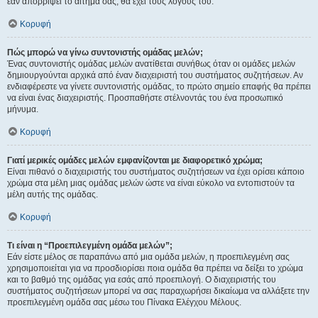
εάν απορρίψει το αίτημα σας, θα έχει τους λόγους του.
Κορυφή
Πώς μπορώ να γίνω συντονιστής ομάδας μελών;
Ένας συντονιστής ομάδας μελών ανατίθεται συνήθως όταν οι ομάδες μελών
δημιουργούνται αρχικά από έναν διαχειριστή του συστήματος συζητήσεων. Αν
ενδιαφέρεστε να γίνετε συντονιστής ομάδας, το πρώτο σημείο επαφής θα πρέπει
να είναι ένας διαχειριστής. Προσπαθήστε στέλνοντάς του ένα προσωπικό
μήνυμα.
Κορυφή
Γιατί μερικές ομάδες μελών εμφανίζονται με διαφορετικό χρώμα;
Είναι πιθανό ο διαχειριστής του συστήματος συζητήσεων να έχει ορίσει κάποιο
χρώμα στα μέλη μιας ομάδας μελών ώστε να είναι εύκολο να εντοπιστούν τα
μέλη αυτής της ομάδας.
Κορυφή
Τι είναι η “Προεπιλεγμένη ομάδα μελών”;
Εάν είστε μέλος σε παραπάνω από μια ομάδα μελών, η προεπιλεγμένη σας
χρησιμοποιείται για να προσδιορίσει ποια ομάδα θα πρέπει να δείξει το χρώμα
και το βαθμό της ομάδας για εσάς από προεπιλογή. Ο διαχειριστής του
συστήματος συζητήσεων μπορεί να σας παραχωρήσει δικαίωμα να αλλάξετε την
προεπιλεγμένη ομάδα σας μέσω του Πίνακα Ελέγχου Μέλους.