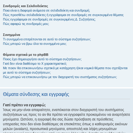
Συνδρομές και Σελιδοδείκτες
Ποια είναι η διαφορά ανάμεσα σε σελιδοδείκτη και συνδρομή;
Πώς προσθέτω σελιδοδείκτες ή εγγράφομαι σε συνδρομές σε συγκεκριμένα θέματα;
Πώς εγγράφομαι σε συνδρομές σε συγκεκριμένες Δ. Συζητήσεις;
Πώς αφαιρώ τις συνδρομές μου;
Συνημμένα
Τι συνημμένα επιτρέπονται σε αυτό το σύστημα συζητήσεων;
Πώς μπορώ να βρω όλα τα συνημμένα μου;
Θέματα σχετικά με το phpBB
Ποιος έχει δημιουργήσει αυτό το σύστημα συζητήσεων;
Γιατί δεν είναι διαθέσιμο το Χ χαρακτηριστικό;
Με ποιον θα επικοινωνήσω σχετικά με κατάχρηση ή/και νομικά θέματα που σχετίζονται
με αυτό το σύστημα συζητήσεων;
Πώς μπορώ να επικοινωνήσω με τον διαχειριστή του συστήματος συζητήσεων;
Θέματα σύνδεσης και εγγραφής
Γιατί πρέπει να εγγραφώ;
Ίσως να μην είναι απαραίτητο, εναπόκειται στον διαχειριστή του συστήματος
συζητήσεων ως προς το αν θα πρέπει να εγγραφείτε προκειμένου να αναρτήσετε
μηνύματα. Ωστόσο, η εγγραφή θα σας δώσει πρόσβαση σε πρόσθετες
υπηρεσίες που δεν είναι διαθέσιμες σε επισκέπτες όπως ο καθορισμός εικόνων
μελών (avatars), προσωπικά μηνύματα, αποστολή και λήψη μηνυμάτων