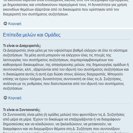
Τα εικονίδια θεμάτων είναι επιλεγμένες εικόνες από τον συγγραφέα σχετιζόμενες
με δημοσιεύσεις και υποδεικνύουν περιεχόμενό τους. Η δυνατότητα για χρήση
εικονιδίων θεμάτων εξαρτάται από τα δικαιώματα που ορίστηκαν από τον
διαχειριστή του συστήματος συζητήσεων.
Κορυφή
Επίπεδα μελών και Ομάδες
Τι είναι οι Διαχειριστές;
Οι Διαχειριστές είναι μέλη με τον υψηλότερο βαθμό ελέγχου σε όλο το σύστημα
συζητήσεων. Τα μέλη αυτά μπορούν να ελέγχουν όλες τις πτυχές της
λειτουργίας του συστήματος συζητήσεων, συμπεριλαμβανομένων του
καθορισμού δικαιωμάτων, της απαγόρευσης μελών, της δημιουργίας ομάδων ή
συντονιστών, κλπ., εξαρτώνται από τον ιδρυτή του συστήματος συζητήσεων και
τι δικαιώματα αυτός ή αυτή έχει δώσει στους άλλους διαχειριστές. Μπορούν
επίσης να έχουν πλήρεις δυνατότητες συντονιστή σε όλες τις Δ. Συζητήσεις,
ανάλογα με τις ρυθμίσεις που διατυπώνεται από τον ιδρυτή του συστήματος
συζητήσεων.
Κορυφή
Τι είναι οι Συντονιστές;
Οι Συντονιστές είναι μέλη (ή ομάδες μελών) που φροντίζουν τις Δ. Συζητήσεις
από μέρα σε μέρα. Έχουν το δικαίωμα να επεξεργάζονται ή να διαγράφουν
δημοσιεύσεις και να κλειδώνουν, να ξεκλειδώνουν, να μετακινούν, να
διαγράφουν και να διαχωρίζουν θέματα στη Δ. Συζήτηση που συντονίζουν.