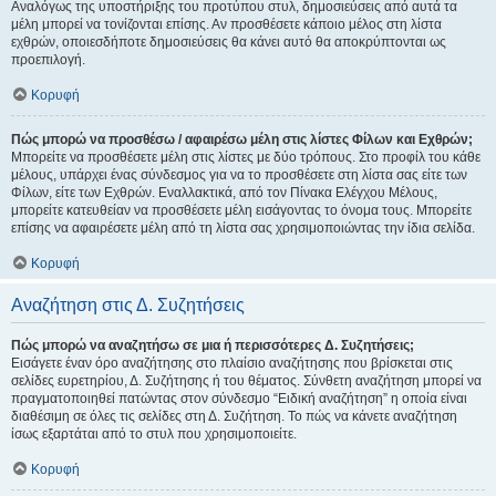
Αναλόγως της υποστήριξης του προτύπου στυλ, δημοσιεύσεις από αυτά τα
μέλη μπορεί να τονίζονται επίσης. Αν προσθέσετε κάποιο μέλος στη λίστα
εχθρών, οποιεσδήποτε δημοσιεύσεις θα κάνει αυτό θα αποκρύπτονται ως
προεπιλογή.
Κορυφή
Πώς μπορώ να προσθέσω / αφαιρέσω μέλη στις λίστες Φίλων και Εχθρών;
Μπορείτε να προσθέσετε μέλη στις λίστες με δύο τρόπους. Στο προφίλ του κάθε
μέλους, υπάρχει ένας σύνδεσμος για να το προσθέσετε στη λίστα σας είτε των
Φίλων, είτε των Εχθρών. Εναλλακτικά, από τον Πίνακα Ελέγχου Μέλους,
μπορείτε κατευθείαν να προσθέσετε μέλη εισάγοντας το όνομα τους. Μπορείτε
επίσης να αφαιρέσετε μέλη από τη λίστα σας χρησιμοποιώντας την ίδια σελίδα.
Κορυφή
Αναζήτηση στις Δ. Συζητήσεις
Πώς μπορώ να αναζητήσω σε μια ή περισσότερες Δ. Συζητήσεις;
Εισάγετε έναν όρο αναζήτησης στο πλαίσιο αναζήτησης που βρίσκεται στις
σελίδες ευρετηρίου, Δ. Συζήτησης ή του θέματος. Σύνθετη αναζήτηση μπορεί να
πραγματοποιηθεί πατώντας στον σύνδεσμο “Ειδική αναζήτηση” η οποία είναι
διαθέσιμη σε όλες τις σελίδες στη Δ. Συζήτηση. Το πώς να κάνετε αναζήτηση
ίσως εξαρτάται από το στυλ που χρησιμοποιείτε.
Κορυφή