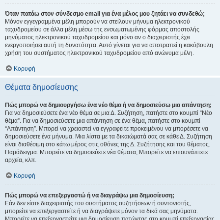
Όταν πατάω στον σύνδεσμο email για ένα μέλος μου ζητάει να συνδεθώ;
Μόνον εγγεγραμμένα μέλη μπορούν να στείλουν μήνυμα ηλεκτρονικού
ταχυδρομείου σε άλλα μέλη μέσω της ενσωματωμένης φόρμας αποστολής
μηνύματος ηλεκτρονικού ταχυδρομείου και μόνο αν ο διαχειριστής έχει
ενεργοποιήσει αυτή τη δυνατότητα. Αυτό γίνεται για να αποτραπεί η κακόβουλη
χρήση του συστήματος ηλεκτρονικού ταχυδρομείου από ανώνυμα μέλη.
Κορυφή
Θέματα δημοσίευσης
Πώς μπορώ να δημιουργήσω ένα νέο θέμα ή να δημοσιεύσω μια απάντηση;
Για να δημοσιεύσετε ένα νέο θέμα σε μια Δ. Συζήτηση, πατήστε στο κουμπί “Νέο
θέμα”. Για να δημοσιεύσετε μια απάντηση σε ένα θέμα, πατήστε στο κουμπί
“Απάντηση”. Μπορεί να χρειαστεί να εγγραφείτε προκειμένου να μπορέσετε να
δημοσιεύσετε ένα μήνυμα. Μια λίστα με τα δικαιώματά σας σε κάθε Δ. Συζήτηση
είναι διαθέσιμη στο κάτω μέρος στις οθόνες της Δ. Συζήτησης και του θέματος.
Παράδειγμα: Μπορείτε να δημοσιεύετε νέα θέματα, Μπορείτε να επισυνάπτετε
αρχεία, κλπ.
Κορυφή
Πώς μπορώ να επεξεργαστώ ή να διαγράψω μια δημοσίευση;
Εάν δεν είστε διαχειριστής του συστήματος συζητήσεων ή συντονιστής,
μπορείτε να επεξεργαστείτε ή να διαγράψετε μόνον τα δικά σας μηνύματα.
Μπορείτε να επεξεργαστείτε μια δημοσίευση πατώντας στο κουμπί επεξεργασίας