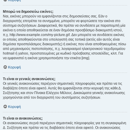
Κορυφή
Μπορώ να δημοσιεύω εικόνες;
Ναι, εικόνες μπορούν να εμφανίζονται στις δημοσιεύσεις σας. Εάν ο
διαχειριστής επιτρέπει τα συνημμένα, μπορείτε να φορτώσετε την εικόνα στο
σύστημα συζητήσεων. Διαφορετικά, θα πρέπει να συνδέσετε με παραπομπή μία
εικόνα η οποία αποθηκεύεται σε έναν δημόσια προσβάσιμο διακομιστή ιστού,
π.χ. http://www.example.com/my-picture.gif. Δεν μπορείτε να συνδέσετε εικόνες
οι οποίες αποθηκεύονται στο υπολογιστή σας τοπικά (εκτός εάν αυτός είναι
δημόσια προσπελάσιμος διακομιστής) ή εικόνες που είναι αποθηκευμένες πίσω
από μηχανισμούς πιστοποίησης, π.χ. λογαριασμοί ηλεκτρονικού ταχυδρομείου
hotmail ή yahoo, προστατευμένες με κωδικό πρόσβασης ιστοσελίδες, κλπ. Για
να εμφανιστεί η εικόνα χρησιμοποιήστε την ετικέτα [img].
Κορυφή
Τι είναι οι γενικές ανακοινώσεις;
Οι γενικές ανακοινώσεις περιέχουν σημαντικές πληροφορίες και πρέπει να τις
διαβάζετε όποτε είναι εφικτό. Αυτές θα εμφανίζονται στην κορυφή της κάθε Δ.
Συζήτησης και στον Πίνακα Ελέγχου Μέλους. Δικαιώματα γενικής ανακοίνωσης
χορηγούνται από τον διαχειριστή του συστήματος συζητήσεων.
Κορυφή
Τι είναι οι ανακοινώσεις;
Οι ανακοινώσεις συχνά περιέχουν σημαντικές πληροφορίες για τη συγκεκριμένη
Δ. Συζήτηση και πρέπει να τις διαβάσετε όποτε είναι εφικτό. Οι ανακοινώσεις