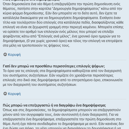
Όταν δημοσιεύετε ένα νέο θέμα ή επεξεργάζεστε την πρώτη δημοσίευση ενός
θέματος, πατήστε στην καρτέλα “Δημιουργία δημοψηφίσματος” κάτω από την
κύρια φόρμα δημοσίευσης. Εάν δεν μπορείτε να το δείτε αυτό, δεν έχετε τα
κατάλληλα δικαιώματα για να δημιουργήσετε δημοψηφίσματα. Εισάγετε έναν
τίτλο και τουλάχιστον δύο επιλογές στα κατάλληλα πεδία, διασφαλίζοντας κάθε
επιλογή να είναι σε ξεχωριστή γραμμή στην περιοχή κειμένου. Μπορείτε επίσης
να ορίσετε τον αριθμό των επιλογών ενός μέλους που μπορεί να επιλέξει
ψηφίζοντας κάτω από “Επιλογές ανά μέλος”, ένα χρονικό όριο ημερών για το
δημοψήφισμα, (0 για χωρίς χρονικό όριο) και τέλος την επιλογή να επιτρέψετε
στα μέλη να τροποποιούν τις ψήφους τους.
Κορυφή
Γιατί δεν μπορώ να προσθέσω περισσότερες επιλογές ψήφων;
Το όριο για τις επιλογές στα δημοψηφίσματα καθορίζεται από τον διαχειριστή
του συστήματος συζητήσεων. Εάν νομίζετε ότι χρειάζονται περισσότερες
επιλογές στο δικό σας δημοψήφισμα από το επιτρεπόμενο όριο, επικοινωνείτε
με τον διαχειριστή του συστήματος συζητήσεων.
Κορυφή
Πώς μπορώ να επεξεργαστώ ή να διαγράψω ένα δημοψήφισμα;
Όπως και στις δημοσιεύσεις, τα δημοψηφίσματα μπορούν να επεξεργαστούν
μόνον από τον συγγραφέα τους, έναν συντονιστή ή έναν διαχειριστή. Για να
επεξεργαστείτε ένα δημοψήφισμα, επεξεργαστείτε την πρώτη δημοσίευση στο
θέμα. Αυτή έχει πάντα συνδεδεμένο το δημοψήφισμα με αυτό. Εάν κανένας δεν
έχει δώσει μια ψήφο, τα μέλη μπορούν να διαγράψουν το δημοψήφισμα ή να