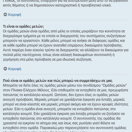
Γενικώς, οι συντονιστές υπάρχουν για να αποτρέπουν μέλη από το να βγαίνουν
εκτός θέματος ή να δημοσιεύουν καταχρηστικό ή προσβλητικό υλικό.
Κορυφή
Τι είναι οι ομάδες μελών;
Οι ομάδες μελών είναι ομάδες από μέλη οι οποίες μοιράζουν την κοινότητα σε
διαχειρίσιμα τμήματα με τα οποία οι διαχειριστές του συστήματος συζητήσεων
μπορούν να εργαστούν. Κάθε μέλος μπορεί να ανήκει σε διάφορες ομάδες και
σε κάθε ομάδα μπορεί να έχουν ανατεθεί επιμέρους δικαιώματα πρόσβασης.
Αυτό παρέχει έναν εύκολο τρόπο σε διαχειριστές να αλλάξουν τα δικαιώματα για
πολλά μέλη ταυτόχρονα, όπως είναι αλλαγή δικαιωμάτων συντονιστή ή
χορήγηση στα μέλη πρόσβαση σε μια ιδιωτική συζήτηση.
Κορυφή
Πού είναι οι ομάδες μελών και πώς μπορώ να συμμετάσχω σε μια;
Μπορείτε να δείτε όλες τις ομάδες μελών μέσω του συνδέσμου “Ομάδες μελών”
στον Πίνακα Ελέγχου Μέλους. Εάν επιθυμείτε να ενταχθείτε σε μια, προχωρήστε
πατώντας το κατάλληλο κουμπί. Ωστόσο, δεν έχουν όλες οι ομάδες μελών
ανοιχτή πρόσβαση. Μερικές μπορεί να χρειάζονται έγκριση για ένταξη, μερικές
μπορεί να είναι κλειστές και μερικές μπορεί ακόμη και να έχουν κρυφές ιδιότητες
μελών. Εάν η ομάδα είναι ανοιχτή, μπορείτε να ενταχθείτε πατώντας στο
κατάλληλο κουμπί. Εάν χρειάζεται έγκριση για ένταξη μπορείτε να ζητήσετε να
ενταχθείτε πατώντας στο κατάλληλο κουμπί. Ο συντονιστής της ομάδας θα
χρειαστεί να εγκρίνει το αίτημα σας και ίσως σας ρωτήσει γιατί θέλετε να
ενταχθείτε στην ομάδα. Παρακαλώ μην παρενοχλήσετε τον συντονιστή ομάδας