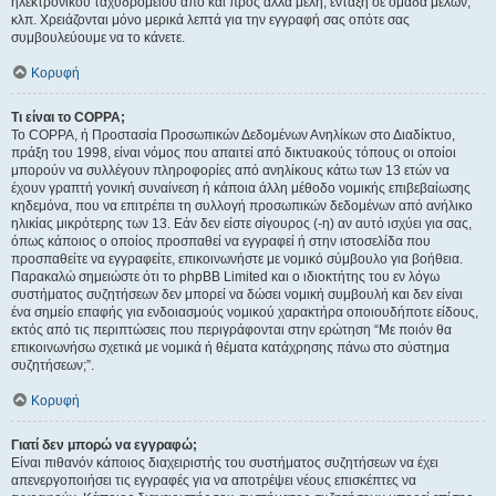
ηλεκτρονικού ταχυδρομείου από και προς άλλα μέλη, ένταξη σε ομάδα μελών,
κλπ. Χρειάζονται μόνο μερικά λεπτά για την εγγραφή σας οπότε σας
συμβουλεύουμε να το κάνετε.
Κορυφή
Τι είναι το COPPA;
Το COPPA, ή Προστασία Προσωπικών Δεδομένων Ανηλίκων στο Διαδίκτυο,
πράξη του 1998, είναι νόμος που απαιτεί από δικτυακούς τόπους οι οποίοι
μπορούν να συλλέγουν πληροφορίες από ανηλίκους κάτω των 13 ετών να
έχουν γραπτή γονική συναίνεση ή κάποια άλλη μέθοδο νομικής επιβεβαίωσης
κηδεμόνα, που να επιτρέπει τη συλλογή προσωπικών δεδομένων από ανήλικο
ηλικίας μικρότερης των 13. Εάν δεν είστε σίγουρος (-η) αν αυτό ισχύει για σας,
όπως κάποιος ο οποίος προσπαθεί να εγγραφεί ή στην ιστοσελίδα που
προσπαθείτε να εγγραφείτε, επικοινωνήστε με νομικό σύμβουλο για βοήθεια.
Παρακαλώ σημειώστε ότι το phpBB Limited και ο ιδιοκτήτης του εν λόγω
συστήματος συζητήσεων δεν μπορεί να δώσει νομική συμβουλή και δεν είναι
ένα σημείο επαφής για ενδοιασμούς νομικού χαρακτήρα οποιουδήποτε είδους,
εκτός από τις περιπτώσεις που περιγράφονται στην ερώτηση “Με ποιόν θα
επικοινωνήσω σχετικά με νομικά ή θέματα κατάχρησης πάνω στο σύστημα
συζητήσεων;”.
Κορυφή
Γιατί δεν μπορώ να εγγραφώ;
Είναι πιθανόν κάποιος διαχειριστής του συστήματος συζητήσεων να έχει
απενεργοποιήσει τις εγγραφές για να αποτρέψει νέους επισκέπτες να