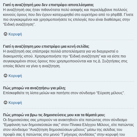
Γιατί η αναζήτησή μου δεν επιστρέφει αποτελέσματα;
Η αναζήτησή σας ήταν πιθανότατα πολύ ασαφής και περιελάμβανε πολλούς
κοινούς όρους που δεν έχουν καταχωρηθεί στο ευρετήριο από το phpBB. Γίνετε
πιο συγκεκριμένοι και χρησιμοποιήσετε τις επιλογές που είναι διαθέσιμες στην
“Ειδική αναζήτηση”.
Κορυφή
Γιατί η αναζήτηση μου επιστρέφει μια κενή σελίδα;
Η αναζήτησή σας επέστρεψε πολλά αποτελέσματα για να διαχειριστεί ο
διακομιστής ιστού. Χρησιμοποιήστε την “Ειδική αναζήτηση” και να είστε πιο
συγκεκριμένοι στους όρους που χρησιμοποιούνται και τις Δ. Συζητήσεις στις
οποίες θέλετε να γίνει η αναζήτηση.
Κορυφή
Πώς μπορώ να αναζητήσω για μέλη;
Επίσκεφθείτε τη λίστα μελών και πατήστε στον σύνδεσμο “Εύρεση μέλους”.
Κορυφή
Πώς μπορώ να βρω τις δημοσιεύσεις μου και τα θέματά μου;
Οι δημοσιεύσεις σας μπορούν να ανακτηθούν είτε πατώντας στον σύνδεσμο
“Εμφάνιση των δημοσιεύσεών σας” στον Πίνακα Ελέγχου Μέλους, είτε πατώντας
στον σύνδεσμο “Αναζήτηση δημοσιεύσεων μέλους” μέσω της σελίδας του
προφίλ σας ή πατώντας στο μενού “Γρήγορες συνδέσεις” στην κορυφή του