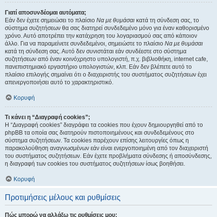
Γιατί αποσυνδέομαι αυτόματα;
Εάν δεν έχετε σημειώσει το πλαίσιο
Να με θυμάσαι
κατά τη σύνδεση σας, το
σύστημα συζητήσεων θα σας διατηρεί συνδεδεμένο μόνο για έναν καθορισμένο
χρόνο. Αυτό αποτρέπει την κατάχρηση του λογαριασμού σας από κάποιον
άλλο. Για να παραμείνετε συνδεδεμένοι, σημειώστε το πλαίσιο
Να με θυμάσαι
κατά τη σύνδεση σας. Αυτό δεν συνιστάται εάν συνδέεστε στο σύστημα
συζητήσεων από έναν κοινόχρηστο υπολογιστή, π.χ. βιβλιοθήκη, internet cafe,
πανεπιστημιακό εργαστήριο υπολογιστών, κλπ. Εάν δεν βλέπετε αυτό το
πλαίσιο επιλογής σημαίνει ότι ο διαχειριστής του συστήματος συζητήσεων έχει
απενεργοποιήσει αυτό το χαρακτηριστικό.
Κορυφή
Τι κάνει η “Διαγραφή cookies”;
Η “Διαγραφή cookies” διαγράφει τα cookies που έχουν δημιουργηθεί από το
phpBB τα οποία σας διατηρούν πιστοποιημένους και συνδεδεμένους στο
σύστημα συζητήσεων. Τα cookies παρέχουν επίσης λειτουργίες όπως η
παρακολούθηση αναγνωσμένων εάν είναι ενεργοποιημένη από τον διαχειριστή
του συστήματος συζητήσεων. Εάν έχετε προβλήματα σύνδεσης ή αποσύνδεσης,
η διαγραφή των cookies του συστήματος συζητήσεων ίσως βοηθήσει.
Κορυφή
Προτιμήσεις μέλους και ρυθμίσεις
Πώς μπορώ να αλλάξω τις ρυθμίσεις μου;