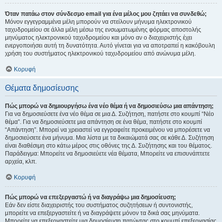
Όταν πατάω στον σύνδεσμο email για ένα μέλος μου ζητάει να συνδεθώ;
Μόνον εγγεγραμμένα μέλη μπορούν να στείλουν μήνυμα ηλεκτρονικού
ταχυδρομείου σε άλλα μέλη μέσω της ενσωματωμένης φόρμας αποστολής
μηνύματος ηλεκτρονικού ταχυδρομείου και μόνο αν ο διαχειριστής έχει
ενεργοποιήσει αυτή τη δυνατότητα. Αυτό γίνεται για να αποτραπεί η κακόβουλη
χρήση του συστήματος ηλεκτρονικού ταχυδρομείου από ανώνυμα μέλη.
Κορυφή
Θέματα δημοσίευσης
Πώς μπορώ να δημιουργήσω ένα νέο θέμα ή να δημοσιεύσω μια απάντηση;
Για να δημοσιεύσετε ένα νέο θέμα σε μια Δ. Συζήτηση, πατήστε στο κουμπί “Νέο
θέμα”. Για να δημοσιεύσετε μια απάντηση σε ένα θέμα, πατήστε στο κουμπί
“Απάντηση”. Μπορεί να χρειαστεί να εγγραφείτε προκειμένου να μπορέσετε να
δημοσιεύσετε ένα μήνυμα. Μια λίστα με τα δικαιώματά σας σε κάθε Δ. Συζήτηση
είναι διαθέσιμη στο κάτω μέρος στις οθόνες της Δ. Συζήτησης και του θέματος.
Παράδειγμα: Μπορείτε να δημοσιεύετε νέα θέματα, Μπορείτε να επισυνάπτετε
αρχεία, κλπ.
Κορυφή
Πώς μπορώ να επεξεργαστώ ή να διαγράψω μια δημοσίευση;
Εάν δεν είστε διαχειριστής του συστήματος συζητήσεων ή συντονιστής,
μπορείτε να επεξεργαστείτε ή να διαγράψετε μόνον τα δικά σας μηνύματα.
Μπορείτε να επεξεργαστείτε μια δημοσίευση πατώντας στο κουμπί επεξεργασίας