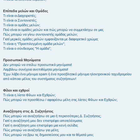
Επίπεδα μελών και Ομάδες
Τι είναι οι Διαχειριστές;
Τι είναι οι Συντονιστές;
Τι είναι οι ομάδες μελών;
Πού είναι οι ομάδες μελών και πώς μπορώ να συμμετάσχω σε μια;
Πώς μπορώ να γίνω συντονιστής ομάδας μελών;
Γιατί μερικές ομάδες μελών εμφανίζονται με διαφορετικό χρώμα;
Τι είναι η “Προεπιλεγμένη ομάδα μελών”;
Τι είναι ο σύνδεσμος "Η ομάδα”;
Προσωπικά Μηνύματα
Δεν μπορώ να στείλω προσωπικά μηνύματα!
Λαμβάνω συνέχεια ανεπιθύμητα μηνύματα!
Έχω λάβει ένα μήνυμα spam ή ένα προσβλητικό μήνυμα ηλεκτρονικού ταχυδρομείου
από κάποιο μέλος του συστήματος συζητήσεων!
Φίλοι και εχθροί
Τι είναι η λίστα Φίλων και Εχθρών;
Πώς μπορώ να προσθέσω / αφαιρέσω μέλη στις λίστες Φίλων και Εχθρών;
Αναζήτηση στις Δ. Συζητήσεις
Πώς μπορώ να αναζητήσω σε μια ή περισσότερες Δ. Συζητήσεις;
Γιατί η αναζήτησή μου δεν επιστρέφει αποτελέσματα;
Γιατί η αναζήτηση μου επιστρέφει μια κενή σελίδα;
Πώς μπορώ να αναζητήσω για μέλη;
Πώς μπορώ να βρω τις δημοσιεύσεις μου και τα θέματά μου;