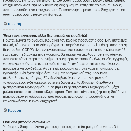
εγγραφούν. Κάποιος διαχειριστής του συστήματος συζητήσεων μπορεί επίσης
να έχει αποκλείσει την IP διεύθυνσή σας ή να μην επιτρέπει το όνομα μέλους
που προσπαθείτε να καταχωρίσετε. Επικοινωνήστε με κάποιον διαχειριστή του
συστήματος συζητήσεων για βοήθεια.
Κορυφή
Έχω κάνει εγγραφή, αλλά δεν μπορώ να συνδεθώ!
Πρώτα, ελέγξτε το όνομα μέλους και τον κωδικό πρόσβασής σας. Εάν αυτά είναι
σωστά, τότε ένα από τα δύο πράγματα μπορεί να έχει συμβεί. Εάν η υποστήριξη
διακήρυξης COPPA είναι ενεργοποιημένη και έχετε ορίσει ότι είστε κάτω των 13
ετών κατά τη διάρκεια της εγγραφής, θα πρέπει να ακολουθήσετε τις οδηγίες
που έχετε λάβει. Μερικά συστήματα συζητήσεων απαιτούν όλες οι νέες εγγραφές
να ενεργοποιούνται, είτε από εσάς είτε από τον διαχειριστή προκειμένου να
μπορέσετε να συνδεθείτε. Αυτή η πληροφορία υπήρχε κατά τη διάρκεια της
εγγραφής. Εάν έχετε λάβει ένα μήνυμα ηλεκτρονικού ταχυδρομείου,
ακολουθήστε τις οδηγίες. Εάν δεν λάβετε ένα μήνυμα ηλεκτρονικού
ταχυδρομείου, ενδεχομένως να έχετε δώσει μια λανθασμένη διεύθυνση
ηλεκτρονικού ταχυδρομείου ή το μήνυμα ηλεκτρονικού ταχυδρομείου, έχει
μπλοκαριστεί από κάποιο φίλτρο spam. Εάν είστε σίγουρος (-η) ότι η διεύθυνση
ηλεκτρονικού ταχυδρομείου που δώσατε είναι σωστή, προσπαθήστε να
επικοινωνήσετε με έναν διαχειριστή.
Κορυφή
Γιατί δεν μπορώ να συνδεθώ;
Υπάρχουν διάφοροι λόγοι για τους οποίους αυτό θα μπορούσε να συμβεί.