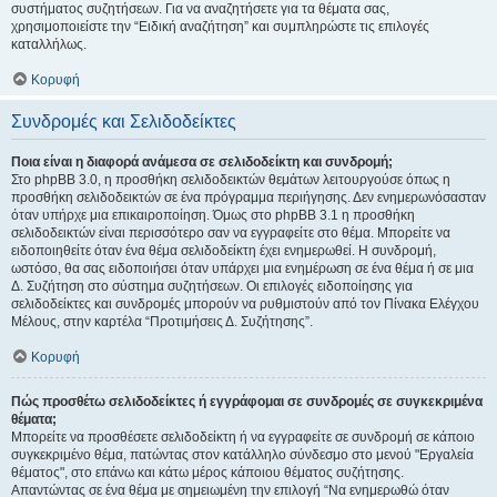
συστήματος συζητήσεων. Για να αναζητήσετε για τα θέματα σας,
χρησιμοποιείστε την “Ειδική αναζήτηση” και συμπληρώστε τις επιλογές
καταλλήλως.
Κορυφή
Συνδρομές και Σελιδοδείκτες
Ποια είναι η διαφορά ανάμεσα σε σελιδοδείκτη και συνδρομή;
Στο phpBB 3.0, η προσθήκη σελιδοδεικτών θεμάτων λειτουργούσε όπως η
προσθήκη σελιδοδεικτών σε ένα πρόγραμμα περιήγησης. Δεν ενημερωνόσασταν
όταν υπήρχε μια επικαιροποίηση. Όμως στο phpBB 3.1 η προσθήκη
σελιδοδεικτών είναι περισσότερο σαν να εγγραφείτε στο θέμα. Μπορείτε να
ειδοποιηθείτε όταν ένα θέμα σελιδοδείκτη έχει ενημερωθεί. Η συνδρομή,
ωστόσο, θα σας ειδοποιήσει όταν υπάρχει μια ενημέρωση σε ένα θέμα ή σε μια
Δ. Συζήτηση στο σύστημα συζητήσεων. Οι επιλογές ειδοποίησης για
σελιδοδείκτες και συνδρομές μπορούν να ρυθμιστούν από τον Πίνακα Ελέγχου
Μέλους, στην καρτέλα “Προτιμήσεις Δ. Συζήτησης”.
Κορυφή
Πώς προσθέτω σελιδοδείκτες ή εγγράφομαι σε συνδρομές σε συγκεκριμένα
θέματα;
Μπορείτε να προσθέσετε σελιδοδείκτη ή να εγγραφείτε σε συνδρομή σε κάποιο
συγκεκριμένο θέμα, πατώντας στον κατάλληλο σύνδεσμο στο μενού "Εργαλεία
θέματος", στο επάνω και κάτω μέρος κάποιου θέματος συζήτησης.
Απαντώντας σε ένα θέμα με σημειωμένη την επιλογή “Να ενημερωθώ όταν