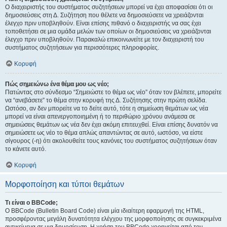
Ο διαχειριστής του συστήματος συζητήσεων μπορεί να έχει αποφασίσει ότι οι
δημοσιεύσεις στη Δ. Συζήτηση που θέλετε να δημοσιεύσετε να χρειάζονται
έλεγχο πριν υποβληθούν. Είναι επίσης πιθανό ο διαχειριστής να σας έχει
τοποθετήσει σε μια ομάδα μελών των οποίων οι δημοσιεύσεις να χρειάζονται
έλεγχο πριν υποβληθούν. Παρακαλώ επικοινωνείτε με τον διαχειριστή του
συστήματος συζητήσεων για περισσότερες πληροφορίες.
Κορυφή
Πώς σημειώνω ένα θέμα μου ως νέο;
Πατώντας στο σύνδεσμο “Σημειώστε το θέμα ως νέο” όταν τον βλέπετε, μπορείτε
να “ανεβάσετε” το θέμα στην κορυφή της Δ. Συζήτησης στην πρώτη σελίδα.
Ωστόσο, αν δεν μπορείτε να το δείτε αυτό, τότε η σημείωση θεμάτων ως νέα
μπορεί να είναι απενεργοποιημένη ή το περιθώριο χρόνου ανάμεσα σε
σημειώσεις θεμάτων ως νέα δεν έχει ακόμη επιτευχθεί. Είναι επίσης δυνατόν να
σημειώσετε ως νέο το θέμα απλώς απαντώντας σε αυτό, ωστόσο, να είστε
σίγουρος (-η) ότι ακολουθείτε τους κανόνες του συστήματος συζητήσεων όταν
το κάνετε αυτό.
Κορυφή
Μορφοποίηση και τύποι θεμάτων
Τι είναι ο BBCode;
Ο BBCode (Bulletin Board Code) είναι μία ιδιαίτερη εφαρμογή της HTML,
προσφέροντας μεγάλη δυνατότητα ελέγχου της μορφοποίησης σε συγκεκριμένα