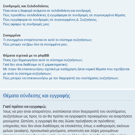
Συνδρομές και Σελιδοδείκτες
Ποια είναι η διαφορά ανάμεσα σε σελιδοδείκτη και συνδρομή;
Πώς προσθέτω σελιδοδείκτες ή εγγράφομαι σε συνδρομές σε συγκεκριμένα θέματα;
Πώς εγγράφομαι σε συνδρομές σε συγκεκριμένες Δ. Συζητήσεις;
Πώς αφαιρώ τις συνδρομές μου;
Συνημμένα
Τι συνημμένα επιτρέπονται σε αυτό το σύστημα συζητήσεων;
Πώς μπορώ να βρω όλα τα συνημμένα μου;
Θέματα σχετικά με το phpBB
Ποιος έχει δημιουργήσει αυτό το σύστημα συζητήσεων;
Γιατί δεν είναι διαθέσιμο το Χ χαρακτηριστικό;
Με ποιον θα επικοινωνήσω σχετικά με κατάχρηση ή/και νομικά θέματα που σχετίζονται
με αυτό το σύστημα συζητήσεων;
Πώς μπορώ να επικοινωνήσω με τον διαχειριστή του συστήματος συζητήσεων;
Θέματα σύνδεσης και εγγραφής
Γιατί πρέπει να εγγραφώ;
Ίσως να μην είναι απαραίτητο, εναπόκειται στον διαχειριστή του συστήματος
συζητήσεων ως προς το αν θα πρέπει να εγγραφείτε προκειμένου να αναρτήσετε
μηνύματα. Ωστόσο, η εγγραφή θα σας δώσει πρόσβαση σε πρόσθετες
υπηρεσίες που δεν είναι διαθέσιμες σε επισκέπτες όπως ο καθορισμός εικόνων
μελών (avatars), προσωπικά μηνύματα, αποστολή και λήψη μηνυμάτων