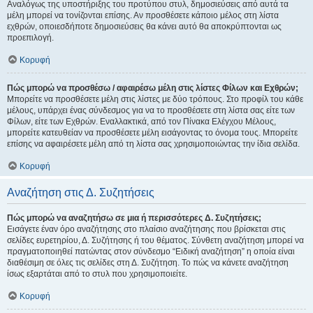
Αναλόγως της υποστήριξης του προτύπου στυλ, δημοσιεύσεις από αυτά τα
μέλη μπορεί να τονίζονται επίσης. Αν προσθέσετε κάποιο μέλος στη λίστα
εχθρών, οποιεσδήποτε δημοσιεύσεις θα κάνει αυτό θα αποκρύπτονται ως
προεπιλογή.
Κορυφή
Πώς μπορώ να προσθέσω / αφαιρέσω μέλη στις λίστες Φίλων και Εχθρών;
Μπορείτε να προσθέσετε μέλη στις λίστες με δύο τρόπους. Στο προφίλ του κάθε
μέλους, υπάρχει ένας σύνδεσμος για να το προσθέσετε στη λίστα σας είτε των
Φίλων, είτε των Εχθρών. Εναλλακτικά, από τον Πίνακα Ελέγχου Μέλους,
μπορείτε κατευθείαν να προσθέσετε μέλη εισάγοντας το όνομα τους. Μπορείτε
επίσης να αφαιρέσετε μέλη από τη λίστα σας χρησιμοποιώντας την ίδια σελίδα.
Κορυφή
Αναζήτηση στις Δ. Συζητήσεις
Πώς μπορώ να αναζητήσω σε μια ή περισσότερες Δ. Συζητήσεις;
Εισάγετε έναν όρο αναζήτησης στο πλαίσιο αναζήτησης που βρίσκεται στις
σελίδες ευρετηρίου, Δ. Συζήτησης ή του θέματος. Σύνθετη αναζήτηση μπορεί να
πραγματοποιηθεί πατώντας στον σύνδεσμο “Ειδική αναζήτηση” η οποία είναι
διαθέσιμη σε όλες τις σελίδες στη Δ. Συζήτηση. Το πώς να κάνετε αναζήτηση
ίσως εξαρτάται από το στυλ που χρησιμοποιείτε.
Κορυφή