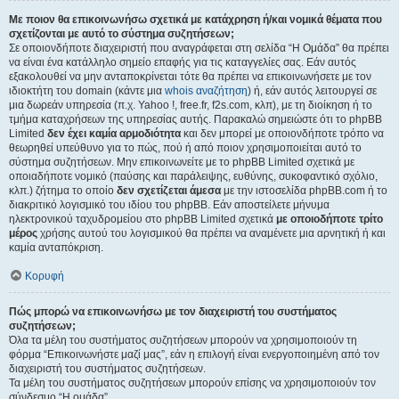
Με ποιον θα επικοινωνήσω σχετικά με κατάχρηση ή/και νομικά θέματα που
σχετίζονται με αυτό το σύστημα συζητήσεων;
Σε οποιονδήποτε διαχειριστή που αναγράφεται στη σελίδα “Η Ομάδα” θα πρέπει
να είναι ένα κατάλληλο σημείο επαφής για τις καταγγελίες σας. Εάν αυτός
εξακολουθεί να μην ανταποκρίνεται τότε θα πρέπει να επικοινωνήσετε με τον
ιδιοκτήτη του domain (κάντε μια
whois αναζήτηση
) ή, εάν αυτός λειτουργεί σε
μια δωρεάν υπηρεσία (π.χ. Yahoo !, free.fr, f2s.com, κλπ), με τη διοίκηση ή το
τμήμα καταχρήσεων της υπηρεσίας αυτής. Παρακαλώ σημειώστε ότι το phpBB
Limited
δεν έχει καμία αρμοδιότητα
και δεν μπορεί με οποιονδήποτε τρόπο να
θεωρηθεί υπεύθυνο για το πώς, πού ή από ποιον χρησιμοποιείται αυτό το
σύστημα συζητήσεων. Μην επικοινωνείτε με το phpBB Limited σχετικά με
οποιαδήποτε νομικό (παύσης και παράλειψης, ευθύνης, συκοφαντικό σχόλιο,
κλπ.) ζήτημα το οποίο
δεν σχετίζεται άμεσα
με την ιστοσελίδα phpBB.com ή το
διακριτικό λογισμικό του ιδίου του phpBB. Εάν αποστείλετε μήνυμα
ηλεκτρονικού ταχυδρομείου στο phpBB Limited σχετικά
με οποιοδήποτε τρίτο
μέρος
χρήσης αυτού του λογισμικού θα πρέπει να αναμένετε μια αρνητική ή και
καμία ανταπόκριση.
Κορυφή
Πώς μπορώ να επικοινωνήσω με τον διαχειριστή του συστήματος
συζητήσεων;
Όλα τα μέλη του συστήματος συζητήσεων μπορούν να χρησιμοποιούν τη
φόρμα “Επικοινωνήστε μαζί μας”, εάν η επιλογή είναι ενεργοποιημένη από τον
διαχειριστή του συστήματος συζητήσεων.
Τα μέλη του συστήματος συζητήσεων μπορούν επίσης να χρησιμοποιούν τον
σύνδεσμο “Η ομάδα”.