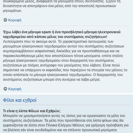
συγκεκριμένο μέλος, αναφέρετε τα μηνύματα στους συντονιστές. Έχουν τη
δυνατότητα να αποτρέψουν ένα μέλος από την αποστολή προσωπικών
μηνυμάτων.
Κορυφή
Έχω λάβει ένα μήνυμα spam ή ένα προσβλητικό μήνυμα ηλεκτρονικού
ταχυδρομείου από κάποιο μέλος του συστήματος συζητήσεων!
Λυπούμαστε που το ακούμε αυτό. Το χαρακτηριστικό λειτουργίας των
μηνυμάτων ηλεκτρονικού ταχυδρομείου αυτού του συστήματος συζητήσεων
συμπεριλαμβάνουν ασφαλιστικές δικλείδες για να προσπαθήσουμε και να
παρακολουθήσουμε μέλη που αποστέλλουν τέτοια μηνύματα, οπότε στείλτε
μήνυμα ηλεκτρονικού ταχυδρομείου στον διαχειριστή του συστήματος
συζητήσεων με πλήρες αντίγραφο του μηνύματος που λάβατε. Είναι πολύ
σημαντικό να υπάρχουν οι κεφαλίδες που περιέχουν τα στοιχεία του μέλους το
οποίο απέστειλε το μήνυμα ηλεκτρονικού ταχυδρομείου. Ο διαχειριστής του
συστήματος συζητήσεων μπορεί στη συνέχεια να λάβει μέτρα.
Κορυφή
Φίλοι και εχθροί
Τι είναι η λίστα Φίλων και Εχθρών;
Μπορείτε να χρησιμοποιήσετε αυτές τις λίστες για να οργανώσετε τα μέλη του
συστήματος συζητήσεων. Τα μέλη που προστίθενται στη λίστα φίλων σας θα
εμφανίζονται σε λίστα στον Πίνακα Ελέγχου Μέλους για γρήγορη πρόσβαση για
να βλέπετε εάν είναι συνδεδεμένοι και να στέλνετε προσωπικά μηνύματα.