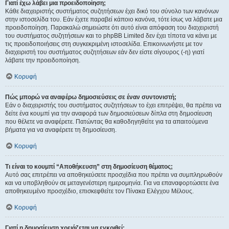
Γιατί έχω λάβει μια προειδοποίηση;
Κάθε διαχειριστής συστήματος συζητήσεων έχει δικό του σύνολο των κανόνων
στην ιστοσελίδα του. Εάν έχετε παραβεί κάποιο κανόνα, τότε ίσως να λάβατε μια
προειδοποίηση. Παρακαλώ σημειώστε ότι αυτό είναι απόφαση του διαχειριστή
του συστήματος συζητήσεων και το phpBB Limited δεν έχει τίποτα να κάνει με
τις προειδοποιήσεις στη συγκεκριμένη ιστοσελίδα. Επικοινωνήστε με τον
διαχειριστή του συστήματος συζητήσεων εάν δεν είστε σίγουρος (-η) γιατί
λάβατε την προειδοποίηση.
Κορυφή
Πώς μπορώ να αναφέρω δημοσιεύσεις σε έναν συντονιστή;
Εάν ο διαχειριστής του συστήματος συζητήσεων το έχει επιτρέψει, θα πρέπει να
δείτε ένα κουμπί για την αναφορά των δημοσιεύσεων δίπλα στη δημοσίευση
που θέλετε να αναφέρετε. Πατώντας θα καθοδηγηθείτε για τα απαιτούμενα
βήματα για να αναφέρετε τη δημοσίευση.
Κορυφή
Τι είναι το κουμπί “Αποθήκευση” στη δημοσίευση θέματος;
Αυτό σας επιτρέπει να αποθηκεύσετε προσχέδια που πρέπει να συμπληρωθούν
και να υποβληθούν σε μεταγενέστερη ημερομηνία. Για να επαναφορτώσετε ένα
αποθηκευμένο προσχέδιο, επισκεφθείτε τον Πίνακα Ελέγχου Μέλους.
Κορυφή
Γιατί η δημοσίευση χρειάζεται να εγκριθεί;