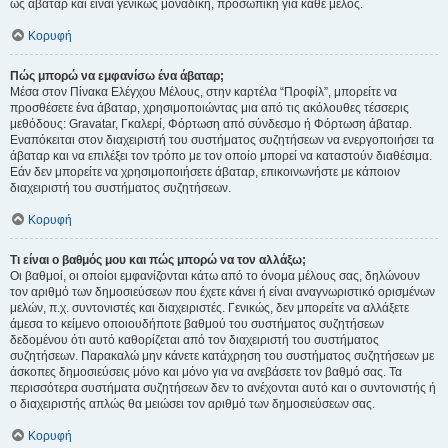
ως άβαταρ και είναι γενικώς μοναδική, προσωπική για κάθε μέλος.
Κορυφή
Πώς μπορώ να εμφανίσω ένα άβαταρ;
Μέσα στον Πίνακα Ελέγχου Μέλους, στην καρτέλα “Προφίλ”, μπορείτε να
προσθέσετε ένα άβαταρ, χρησιμοποιώντας μια από τις ακόλουθες τέσσερις
μεθόδους: Gravatar, Γκαλερί, Φόρτωση από σύνδεσμο ή Φόρτωση άβαταρ.
Εναπόκειται στον διαχειριστή του συστήματος συζητήσεων να ενεργοποιήσει τα
άβαταρ και να επιλέξει τον τρόπο με τον οποίο μπορεί να καταστούν διαθέσιμα.
Εάν δεν μπορείτε να χρησιμοποιήσετε άβαταρ, επικοινωνήστε με κάποιον
διαχειριστή του συστήματος συζητήσεων.
Κορυφή
Τι είναι ο βαθμός μου και πώς μπορώ να τον αλλάξω;
Οι βαθμοί, οι οποίοι εμφανίζονται κάτω από το όνομα μέλους σας, δηλώνουν
τον αριθμό των δημοσιεύσεων που έχετε κάνει ή είναι αναγνωριστικό ορισμένων
μελών, π.χ. συντονιστές και διαχειριστές. Γενικώς, δεν μπορείτε να αλλάξετε
άμεσα το κείμενο οποιουδήποτε βαθμού του συστήματος συζητήσεων
δεδομένου ότι αυτό καθορίζεται από τον διαχειριστή του συστήματος
συζητήσεων. Παρακαλώ μην κάνετε κατάχρηση του συστήματος συζητήσεων με
άσκοπες δημοσιεύσεις μόνο και μόνο για να ανεβάσετε τον βαθμό σας. Τα
περισσότερα συστήματα συζητήσεων δεν το ανέχονται αυτό και ο συντονιστής ή
ο διαχειριστής απλώς θα μειώσει τον αριθμό των δημοσιεύσεων σας.
Κορυφή