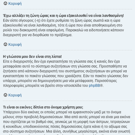
Κορυφή
Έχω αλλάξει τη ζώνη ώρας και η ώρα εξακολουθεί να είναι λανθασμένη!
Εάν είστε σίγουρος (-η) ότι έχετε ρυθμίσει τη ζώνη ώρας σωστά και η ώρα
εξακολουθεί να είναι λανθασμένη, τότε ή ώρα που είναι αποθηκευμένη στο
ρολόι του διακομιστή είναι εσφαλμένη. Παρακαλώ να ειδοποιήσετε κάποιον
διαχειριστή για να διορθώσει το πρόβλημα.
Κορυφή
Η γλώσσα μου δεν είναι στη λίστα!
Είτε ο διαχειριστής δεν έχει εγκαταστήσει τη γλώσσα σας ή κανείς δεν έχει
μεταφράσει αυτό το σύστημα συζητήσεων στη γλώσσα σας. Προσπαθήστε να
ζητήσετε από κάποιον διαχειριστή του συστήματος συζητήσεων αν μπορεί να
εγκαταστήσει το πακέτο γλώσσας που χρειάζεστε. Εάν το πακέτο γλώσσας δεν
υπάρχει, μπορείτε να δημιουργήσετε μια νέα μετάφραση. Περισσότερες
πληροφορίες μπορείτε να βρείτε στην ιστοσελίδα του
phpBB
®.
Κορυφή
Τι είναι οι εικόνες δίπλα στο όνομα χρήστη μου;
Υπάρχουν δύο εικόνες οι οποίες μπορεί να εμφανιστούν μαζί με το όνομα
μέλους στην προβολή δημοσιεύσεων. Μια από αυτές μπορεί να είναι μια εικόνα
που σχετίζεται με το βαθμό σας, γενικώς με τη μορφή των άστρων, τετραγώνων
ή κουκίδων, υποδεικνύοντας πόσες δημοσιεύσεις έχετε κάνει ή το αξίωμα σας
στο σύστημα συζητήσεων. Μια άλλη, συνήθως μεγαλύτερη, εικόνα είναι γνωστή