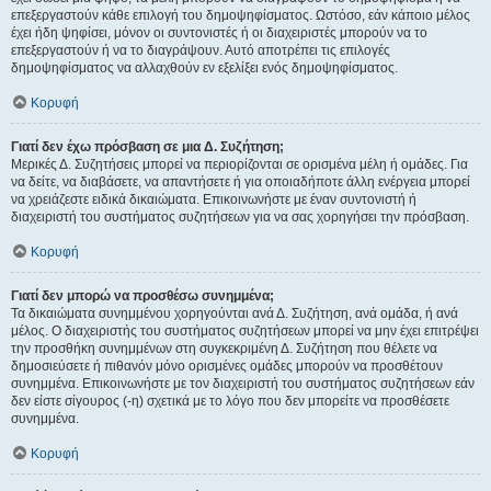
επεξεργαστούν κάθε επιλογή του δημοψηφίσματος. Ωστόσο, εάν κάποιο μέλος
έχει ήδη ψηφίσει, μόνον οι συντονιστές ή οι διαχειριστές μπορούν να το
επεξεργαστούν ή να το διαγράψουν. Αυτό αποτρέπει τις επιλογές
δημοψηφίσματος να αλλαχθούν εν εξελίξει ενός δημοψηφίσματος.
Κορυφή
Γιατί δεν έχω πρόσβαση σε μια Δ. Συζήτηση;
Μερικές Δ. Συζητήσεις μπορεί να περιορίζονται σε ορισμένα μέλη ή ομάδες. Για
να δείτε, να διαβάσετε, να απαντήσετε ή για οποιαδήποτε άλλη ενέργεια μπορεί
να χρειάζεστε ειδικά δικαιώματα. Επικοινωνήστε με έναν συντονιστή ή
διαχειριστή του συστήματος συζητήσεων για να σας χορηγήσει την πρόσβαση.
Κορυφή
Γιατί δεν μπορώ να προσθέσω συνημμένα;
Τα δικαιώματα συνημμένου χορηγούνται ανά Δ. Συζήτηση, ανά ομάδα, ή ανά
μέλος. Ο διαχειριστής του συστήματος συζητήσεων μπορεί να μην έχει επιτρέψει
την προσθήκη συνημμένων στη συγκεκριμένη Δ. Συζήτηση που θέλετε να
δημοσιεύσετε ή πιθανόν μόνο ορισμένες ομάδες μπορούν να προσθέτουν
συνημμένα. Επικοινωνήστε με τον διαχειριστή του συστήματος συζητήσεων εάν
δεν είστε σίγουρος (-η) σχετικά με το λόγο που δεν μπορείτε να προσθέσετε
συνημμένα.
Κορυφή