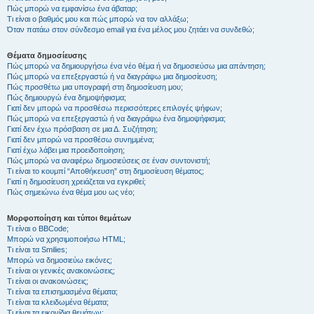
Πώς μπορώ να εμφανίσω ένα άβαταρ;
Τι είναι ο βαθμός μου και πώς μπορώ να τον αλλάξω;
Όταν πατάω στον σύνδεσμο email για ένα μέλος μου ζητάει να συνδεθώ;
Θέματα δημοσίευσης
Πώς μπορώ να δημιουργήσω ένα νέο θέμα ή να δημοσιεύσω μια απάντηση;
Πώς μπορώ να επεξεργαστώ ή να διαγράψω μια δημοσίευση;
Πώς προσθέτω μια υπογραφή στη δημοσίευση μου;
Πώς δημιουργώ ένα δημοψήφισμα;
Γιατί δεν μπορώ να προσθέσω περισσότερες επιλογές ψήφων;
Πώς μπορώ να επεξεργαστώ ή να διαγράψω ένα δημοψήφισμα;
Γιατί δεν έχω πρόσβαση σε μια Δ. Συζήτηση;
Γιατί δεν μπορώ να προσθέσω συνημμένα;
Γιατί έχω λάβει μια προειδοποίηση;
Πώς μπορώ να αναφέρω δημοσιεύσεις σε έναν συντονιστή;
Τι είναι το κουμπί “Αποθήκευση” στη δημοσίευση θέματος;
Γιατί η δημοσίευση χρειάζεται να εγκριθεί;
Πώς σημειώνω ένα θέμα μου ως νέο;
Μορφοποίηση και τύποι θεμάτων
Τι είναι ο BBCode;
Μπορώ να χρησιμοποιήσω HTML;
Τι είναι τα Smilies;
Μπορώ να δημοσιεύω εικόνες;
Τι είναι οι γενικές ανακοινώσεις;
Τι είναι οι ανακοινώσεις;
Τι είναι τα επισημασμένα θέματα;
Τι είναι τα κλειδωμένα θέματα;
Τι είναι τα εικονίδια θεμάτων;