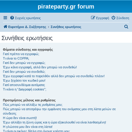
pirateparty.gr forum
Συχνές ερωτήσεις
Εγγραφή
Σύνδεση
Α
Ευρετήριο Δ. Συζήτησης
Συνήθεις ερωτήσεις
ν
Συνήθεις ερωτήσεις
α
ζ
Θέματα σύνδεσης και εγγραφής
Γιατί πρέπει να εγγραφώ;
ή
Τι είναι το COPPA;
τ
Γιατί δεν μπορώ να εγγραφώ;
Έχω κάνει εγγραφή, αλλά δεν μπορώ να συνδεθώ!
η
Γιατί δεν μπορώ να συνδεθώ;
Έχω εγγραφεί κατά το παρελθόν αλλά δεν μπορώ να συνδεθώ πλέον!
σ
Έχω ξεχάσει τον κωδικό μου!
η
Γιατί αποσυνδέομαι αυτόματα;
Τι κάνει η “Διαγραφή cookies”;
Προτιμήσεις μέλους και ρυθμίσεις
Πώς μπορώ να αλλάξω τις ρυθμίσεις μου;
Πώς μπορώ να αποτρέψω την εμφάνιση του ονόματος μου στη λίστα μελών σε
σύνδεση;
Η ώρα δεν είναι σωστή!
Έχω αλλάξει τη ζώνη ώρας και η ώρα εξακολουθεί να είναι λανθασμένη!
Η γλώσσα μου δεν είναι στη λίστα!
Τι είναι οι εικόνες δίπλα στο όνομα χρήστη μου;