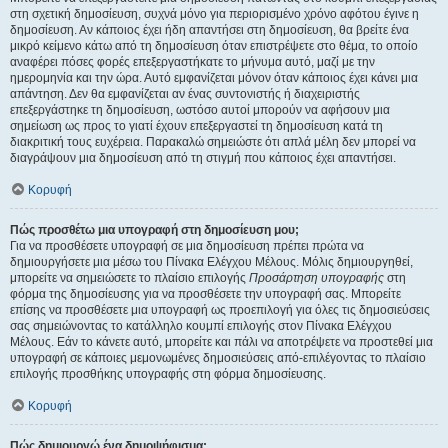
στη σχετική δημοσίευση, συχνά μόνο για περιορισμένο χρόνο αφότου έγινε η
δημοσίευση. Αν κάποιος έχει ήδη απαντήσει στη δημοσίευση, θα βρείτε ένα
μικρό κείμενο κάτω από τη δημοσίευση όταν επιστρέψετε στο θέμα, το οποίο
αναφέρει πόσες φορές επεξεργαστήκατε το μήνυμα αυτό, μαζί με την
ημερομηνία και την ώρα. Αυτό εμφανίζεται μόνον όταν κάποιος έχει κάνει μια
απάντηση. Δεν θα εμφανίζεται αν ένας συντονιστής ή διαχειριστής
επεξεργάστηκε τη δημοσίευση, ωστόσο αυτοί μπορούν να αφήσουν μια
σημείωση ως προς το γιατί έχουν επεξεργαστεί τη δημοσίευση κατά τη
διακριτική τους ευχέρεια. Παρακαλώ σημειώστε ότι απλά μέλη δεν μπορεί να
διαγράψουν μια δημοσίευση από τη στιγμή που κάποιος έχει απαντήσει.
Κορυφή
Πώς προσθέτω μια υπογραφή στη δημοσίευση μου;
Για να προσθέσετε υπογραφή σε μια δημοσίευση πρέπει πρώτα να
δημιουργήσετε μια μέσω του Πίνακα Ελέγχου Μέλους. Μόλις δημιουργηθεί,
μπορείτε να σημειώσετε το πλαίσιο επιλογής
Προσάρτηση υπογραφής
στη
φόρμα της δημοσίευσης για να προσθέσετε την υπογραφή σας. Μπορείτε
επίσης να προσθέσετε μια υπογραφή ως προεπιλογή για όλες τις δημοσιεύσεις
σας σημειώνοντας το κατάλληλο κουμπί επιλογής στον Πίνακα Ελέγχου
Μέλους. Εάν το κάνετε αυτό, μπορείτε και πάλι να αποτρέψετε να προστεθεί μια
υπογραφή σε κάποιες μεμονωμένες δημοσιεύσεις από-επιλέγοντας το πλαίσιο
επιλογής προσθήκης υπογραφής στη φόρμα δημοσίευσης.
Κορυφή
Πώς δημιουργώ ένα δημοψήφισμα;