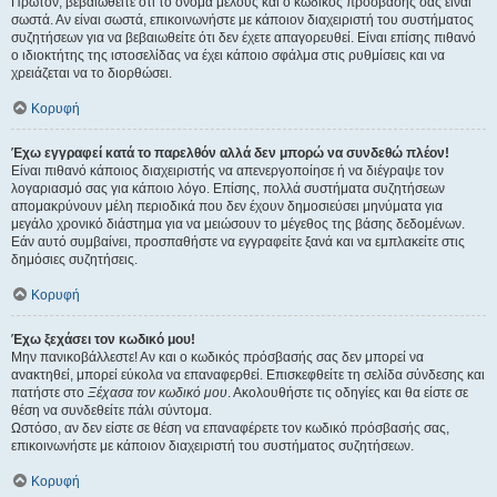
Πρώτον, βεβαιωθείτε ότι το όνομα μέλους και ο κωδικός πρόσβασής σας είναι
σωστά. Αν είναι σωστά, επικοινωνήστε με κάποιον διαχειριστή του συστήματος
συζητήσεων για να βεβαιωθείτε ότι δεν έχετε απαγορευθεί. Είναι επίσης πιθανό
ο ιδιοκτήτης της ιστοσελίδας να έχει κάποιο σφάλμα στις ρυθμίσεις και να
χρειάζεται να το διορθώσει.
Κορυφή
Έχω εγγραφεί κατά το παρελθόν αλλά δεν μπορώ να συνδεθώ πλέον!
Είναι πιθανό κάποιος διαχειριστής να απενεργοποίησε ή να διέγραψε τον
λογαριασμό σας για κάποιο λόγο. Επίσης, πολλά συστήματα συζητήσεων
απομακρύνουν μέλη περιοδικά που δεν έχουν δημοσιεύσει μηνύματα για
μεγάλο χρονικό διάστημα για να μειώσουν το μέγεθος της βάσης δεδομένων.
Εάν αυτό συμβαίνει, προσπαθήστε να εγγραφείτε ξανά και να εμπλακείτε στις
δημόσιες συζητήσεις.
Κορυφή
Έχω ξεχάσει τον κωδικό μου!
Μην πανικοβάλλεστε! Αν και ο κωδικός πρόσβασής σας δεν μπορεί να
ανακτηθεί, μπορεί εύκολα να επαναφερθεί. Επισκεφθείτε τη σελίδα σύνδεσης και
πατήστε στο
Ξέχασα τον κωδικό μου
. Ακολουθήστε τις οδηγίες και θα είστε σε
θέση να συνδεθείτε πάλι σύντομα.
Ωστόσο, αν δεν είστε σε θέση να επαναφέρετε τον κωδικό πρόσβασής σας,
επικοινωνήστε με κάποιον διαχειριστή του συστήματος συζητήσεων.
Κορυφή