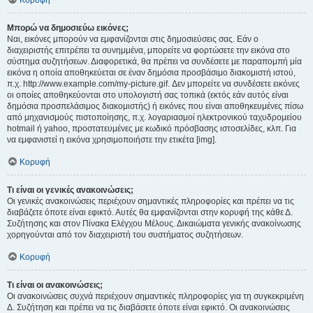
Κορυφή
Μπορώ να δημοσιεύω εικόνες;
Ναι, εικόνες μπορούν να εμφανίζονται στις δημοσιεύσεις σας. Εάν ο
διαχειριστής επιτρέπει τα συνημμένα, μπορείτε να φορτώσετε την εικόνα στο
σύστημα συζητήσεων. Διαφορετικά, θα πρέπει να συνδέσετε με παραπομπή μία
εικόνα η οποία αποθηκεύεται σε έναν δημόσια προσβάσιμο διακομιστή ιστού,
π.χ. http://www.example.com/my-picture.gif. Δεν μπορείτε να συνδέσετε εικόνες
οι οποίες αποθηκεύονται στο υπολογιστή σας τοπικά (εκτός εάν αυτός είναι
δημόσια προσπελάσιμος διακομιστής) ή εικόνες που είναι αποθηκευμένες πίσω
από μηχανισμούς πιστοποίησης, π.χ. λογαριασμοί ηλεκτρονικού ταχυδρομείου
hotmail ή yahoo, προστατευμένες με κωδικό πρόσβασης ιστοσελίδες, κλπ. Για
να εμφανιστεί η εικόνα χρησιμοποιήστε την ετικέτα [img].
Κορυφή
Τι είναι οι γενικές ανακοινώσεις;
Οι γενικές ανακοινώσεις περιέχουν σημαντικές πληροφορίες και πρέπει να τις
διαβάζετε όποτε είναι εφικτό. Αυτές θα εμφανίζονται στην κορυφή της κάθε Δ.
Συζήτησης και στον Πίνακα Ελέγχου Μέλους. Δικαιώματα γενικής ανακοίνωσης
χορηγούνται από τον διαχειριστή του συστήματος συζητήσεων.
Κορυφή
Τι είναι οι ανακοινώσεις;
Οι ανακοινώσεις συχνά περιέχουν σημαντικές πληροφορίες για τη συγκεκριμένη
Δ. Συζήτηση και πρέπει να τις διαβάσετε όποτε είναι εφικτό. Οι ανακοινώσεις