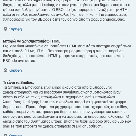
αντικείμενα σε μια δημοσίευση. Η χρήση του BBCode χορηγείται από τον
διαχειριστή, αλλά μπορεί επίσης να απενεργοποιηθεί σε μια δημοσίευση από τη
φόρμα υποβολής μηνύματος. Ο BBCode έχει παρόμοια σύνταξη με την HTML,
αλλά οι εντολές περικλείονται σε αγκύλες [ και ] αντί < και >. Για περισσότερες
πληροφορίες για τον BBCode δείτε τον οδηγό από τη φόρμα δημοσίευσης.
Κορυφή
Μπορώ να χρησιμοποιήσω HTML;
Όχι. Δεν είναι δυνατόν να δημοσιεύσετε HTML σε αυτό το σύστημα συζητήσεων
και να αποδοθεί ως HTML. Περισσότερη μορφοποίηση η οποία μπορεί να
διεξαχθεί χρησιμοποιώντας HTML μπορεί να εφαρμοστεί χρησιμοποιώντας
BBCode αντί αυτού.
Κορυφή
Τι είναι τα Smilies;
Τα Smilies, ή Emoticons, είναι μικρά εικονίδια τα οποία μπορούν να
χρησιμοποιηθούν για να εκφράσουν συναίσθημα χρησιμοποιώντας έναν
σύντομο κώδικα, π.χ. :) υποδηλώνει ευτυχισμένος, ενώ :( υποδηλώνει
λυπημένος. Η πλήρης λίστα των εικονιδίων μπορεί να εμφανιστεί στη φόρμα
δημοσίευσης. Προσπαθήστε να μη χρησιμοποιείτε καταχρηστικώς τα smilies,
καθώς μπορεί να καταστήσουν μια δημοσίευση μη αναγνώσιμη και κάποιος
συντονιστής ίσως να επεξεργαστεί ή να αφαιρέσει τη δημοσίευση ολόκληρη. Ο
διαχειριστής του συστήματος μπορεί επίσης να θέσει ένα όριο στον αριθμό των
smilies που μπορείτε να χρησιμοποιήσετε σε μια δημοσίευση.