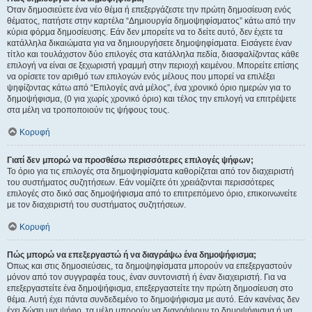
Όταν δημοσιεύετε ένα νέο θέμα ή επεξεργάζεστε την πρώτη δημοσίευση ενός
θέματος, πατήστε στην καρτέλα “Δημιουργία δημοψηφίσματος” κάτω από την
κύρια φόρμα δημοσίευσης. Εάν δεν μπορείτε να το δείτε αυτό, δεν έχετε τα
κατάλληλα δικαιώματα για να δημιουργήσετε δημοψηφίσματα. Εισάγετε έναν
τίτλο και τουλάχιστον δύο επιλογές στα κατάλληλα πεδία, διασφαλίζοντας κάθε
επιλογή να είναι σε ξεχωριστή γραμμή στην περιοχή κειμένου. Μπορείτε επίσης
να ορίσετε τον αριθμό των επιλογών ενός μέλους που μπορεί να επιλέξει
ψηφίζοντας κάτω από “Επιλογές ανά μέλος”, ένα χρονικό όριο ημερών για το
δημοψήφισμα, (0 για χωρίς χρονικό όριο) και τέλος την επιλογή να επιτρέψετε
στα μέλη να τροποποιούν τις ψήφους τους.
Κορυφή
Γιατί δεν μπορώ να προσθέσω περισσότερες επιλογές ψήφων;
Το όριο για τις επιλογές στα δημοψηφίσματα καθορίζεται από τον διαχειριστή
του συστήματος συζητήσεων. Εάν νομίζετε ότι χρειάζονται περισσότερες
επιλογές στο δικό σας δημοψήφισμα από το επιτρεπόμενο όριο, επικοινωνείτε
με τον διαχειριστή του συστήματος συζητήσεων.
Κορυφή
Πώς μπορώ να επεξεργαστώ ή να διαγράψω ένα δημοψήφισμα;
Όπως και στις δημοσιεύσεις, τα δημοψηφίσματα μπορούν να επεξεργαστούν
μόνον από τον συγγραφέα τους, έναν συντονιστή ή έναν διαχειριστή. Για να
επεξεργαστείτε ένα δημοψήφισμα, επεξεργαστείτε την πρώτη δημοσίευση στο
θέμα. Αυτή έχει πάντα συνδεδεμένο το δημοψήφισμα με αυτό. Εάν κανένας δεν
έχει δώσει μια ψήφο, τα μέλη μπορούν να διαγράψουν το δημοψήφισμα ή να