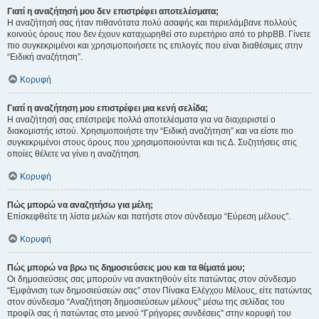
Γιατί η αναζήτησή μου δεν επιστρέφει αποτελέσματα;
Η αναζήτησή σας ήταν πιθανότατα πολύ ασαφής και περιελάμβανε πολλούς
κοινούς όρους που δεν έχουν καταχωρηθεί στο ευρετήριο από το phpBB. Γίνετε
πιο συγκεκριμένοι και χρησιμοποιήσετε τις επιλογές που είναι διαθέσιμες στην
“Ειδική αναζήτηση”.
Κορυφή
Γιατί η αναζήτηση μου επιστρέφει μια κενή σελίδα;
Η αναζήτησή σας επέστρεψε πολλά αποτελέσματα για να διαχειριστεί ο
διακομιστής ιστού. Χρησιμοποιήστε την “Ειδική αναζήτηση” και να είστε πιο
συγκεκριμένοι στους όρους που χρησιμοποιούνται και τις Δ. Συζητήσεις στις
οποίες θέλετε να γίνει η αναζήτηση.
Κορυφή
Πώς μπορώ να αναζητήσω για μέλη;
Επίσκεφθείτε τη λίστα μελών και πατήστε στον σύνδεσμο “Εύρεση μέλους”.
Κορυφή
Πώς μπορώ να βρω τις δημοσιεύσεις μου και τα θέματά μου;
Οι δημοσιεύσεις σας μπορούν να ανακτηθούν είτε πατώντας στον σύνδεσμο
“Εμφάνιση των δημοσιεύσεών σας” στον Πίνακα Ελέγχου Μέλους, είτε πατώντας
στον σύνδεσμο “Αναζήτηση δημοσιεύσεων μέλους” μέσω της σελίδας του
προφίλ σας ή πατώντας στο μενού “Γρήγορες συνδέσεις” στην κορυφή του