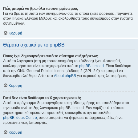
Πώς μπορώ να βρω όλα τα συνημμένα μου;
Για να βρείτε τη λίστα των συνημμένων σας τα οποία έχετε φορτώσει, πηγαίνετε
στον Πίνακα Ελέγχου Μέλους και ακολουθήστε τους συνδέσμους στην ενότητα
συνημμένων.
Κορυφή
Θέματα σχετικά με το phpBB
Ποιος έχει δημιουργήσει αυτό το σύστημα συζητήσεων;
Αυτό το λογισμικό (στη μη τροποποιημένη του έκδοση) έχει υλοποιηθεί,
κυκλοφορήσει και είναι κατοχυρωμένο από το
phpBB Limited
. Είναι διαθέσιμο
υπό την GNU General Public License, έκδοση 2 (GPL-2.0) και μπορεί να
διανεμηθεί ελεύθερα. Δείτε στο
About phpBB
για περισσότερες λεπτομέρειες.
Κορυφή
Γιατί δεν είναι διαθέσιμο το Χ χαρακτηριστικό;
Αυτό το πρόγραμμα δημιουργήθηκε και η άδεια χρήσης του αποδόθηκε από
την ομάδα ανάπτυξης λογισμικού phpBB Limited. Εάν νομίζετε ότι κάποιο
χαρακτηριστικό πρέπει να προστεθεί, επισκεφθείτε την ιστοσελίδα
phpBB Ideas Centre
, όπου μπορείτε να ψηφίσετε υπάρχουσες ιδέες ή να
προτείνετε νέες λειτουργίες.
Κορυφή