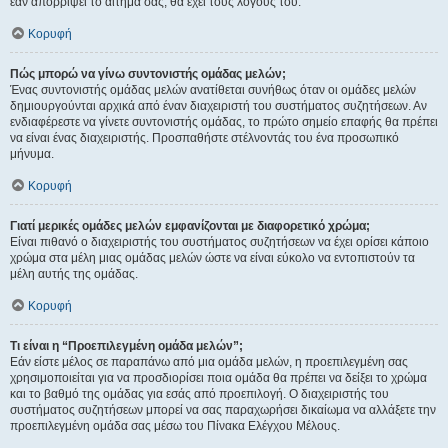
εάν απορρίψει το αίτημα σας, θα έχει τους λόγους του.
Κορυφή
Πώς μπορώ να γίνω συντονιστής ομάδας μελών;
Ένας συντονιστής ομάδας μελών ανατίθεται συνήθως όταν οι ομάδες μελών
δημιουργούνται αρχικά από έναν διαχειριστή του συστήματος συζητήσεων. Αν
ενδιαφέρεστε να γίνετε συντονιστής ομάδας, το πρώτο σημείο επαφής θα πρέπει
να είναι ένας διαχειριστής. Προσπαθήστε στέλνοντάς του ένα προσωπικό
μήνυμα.
Κορυφή
Γιατί μερικές ομάδες μελών εμφανίζονται με διαφορετικό χρώμα;
Είναι πιθανό ο διαχειριστής του συστήματος συζητήσεων να έχει ορίσει κάποιο
χρώμα στα μέλη μιας ομάδας μελών ώστε να είναι εύκολο να εντοπιστούν τα
μέλη αυτής της ομάδας.
Κορυφή
Τι είναι η “Προεπιλεγμένη ομάδα μελών”;
Εάν είστε μέλος σε παραπάνω από μια ομάδα μελών, η προεπιλεγμένη σας
χρησιμοποιείται για να προσδιορίσει ποια ομάδα θα πρέπει να δείξει το χρώμα
και το βαθμό της ομάδας για εσάς από προεπιλογή. Ο διαχειριστής του
συστήματος συζητήσεων μπορεί να σας παραχωρήσει δικαίωμα να αλλάξετε την
προεπιλεγμένη ομάδα σας μέσω του Πίνακα Ελέγχου Μέλους.