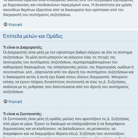
Τα εικονίδια θεμάτων είναι επιλεγμένες εικόνες από τον συγγραφέα σχετιζόμενες
με δημοσιεύσεις και υποδεικνύουν περιεχόμενό τους. Η δυνατότητα για χρήση
εικονιδίων θεμάτων εξαρτάται από τα δικαιώματα που ορίστηκαν από τον
διαχειριστή του συστήματος συζητήσεων.
Κορυφή
Επίπεδα μελών και Ομάδες
Τι είναι οι Διαχειριστές;
Οι Διαχειριστές είναι μέλη με τον υψηλότερο βαθμό ελέγχου σε όλο το σύστημα
συζητήσεων. Τα μέλη αυτά μπορούν να ελέγχουν όλες τις πτυχές της
λειτουργίας του συστήματος συζητήσεων, συμπεριλαμβανομένων του
καθορισμού δικαιωμάτων, της απαγόρευσης μελών, της δημιουργίας ομάδων ή
συντονιστών, κλπ., εξαρτώνται από τον ιδρυτή του συστήματος συζητήσεων και
τι δικαιώματα αυτός ή αυτή έχει δώσει στους άλλους διαχειριστές. Μπορούν
επίσης να έχουν πλήρεις δυνατότητες συντονιστή σε όλες τις Δ. Συζητήσεις,
ανάλογα με τις ρυθμίσεις που διατυπώνεται από τον ιδρυτή του συστήματος
συζητήσεων.
Κορυφή
Τι είναι οι Συντονιστές;
Οι Συντονιστές είναι μέλη (ή ομάδες μελών) που φροντίζουν τις Δ. Συζητήσεις
από μέρα σε μέρα. Έχουν το δικαίωμα να επεξεργάζονται ή να διαγράφουν
δημοσιεύσεις και να κλειδώνουν, να ξεκλειδώνουν, να μετακινούν, να
διαγράφουν και να διαχωρίζουν θέματα στη Δ. Συζήτηση που συντονίζουν.