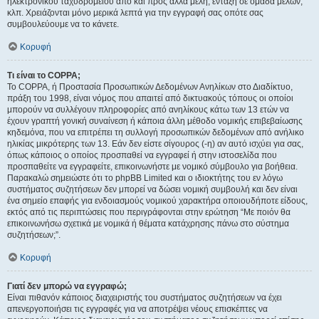
ηλεκτρονικού ταχυδρομείου από και προς άλλα μέλη, ένταξη σε ομάδα μελών,
κλπ. Χρειάζονται μόνο μερικά λεπτά για την εγγραφή σας οπότε σας
συμβουλεύουμε να το κάνετε.
Κορυφή
Τι είναι το COPPA;
Το COPPA, ή Προστασία Προσωπικών Δεδομένων Ανηλίκων στο Διαδίκτυο,
πράξη του 1998, είναι νόμος που απαιτεί από δικτυακούς τόπους οι οποίοι
μπορούν να συλλέγουν πληροφορίες από ανηλίκους κάτω των 13 ετών να
έχουν γραπτή γονική συναίνεση ή κάποια άλλη μέθοδο νομικής επιβεβαίωσης
κηδεμόνα, που να επιτρέπει τη συλλογή προσωπικών δεδομένων από ανήλικο
ηλικίας μικρότερης των 13. Εάν δεν είστε σίγουρος (-η) αν αυτό ισχύει για σας,
όπως κάποιος ο οποίος προσπαθεί να εγγραφεί ή στην ιστοσελίδα που
προσπαθείτε να εγγραφείτε, επικοινωνήστε με νομικό σύμβουλο για βοήθεια.
Παρακαλώ σημειώστε ότι το phpBB Limited και ο ιδιοκτήτης του εν λόγω
συστήματος συζητήσεων δεν μπορεί να δώσει νομική συμβουλή και δεν είναι
ένα σημείο επαφής για ενδοιασμούς νομικού χαρακτήρα οποιουδήποτε είδους,
εκτός από τις περιπτώσεις που περιγράφονται στην ερώτηση “Με ποιόν θα
επικοινωνήσω σχετικά με νομικά ή θέματα κατάχρησης πάνω στο σύστημα
συζητήσεων;”.
Κορυφή
Γιατί δεν μπορώ να εγγραφώ;
Είναι πιθανόν κάποιος διαχειριστής του συστήματος συζητήσεων να έχει
απενεργοποιήσει τις εγγραφές για να αποτρέψει νέους επισκέπτες να