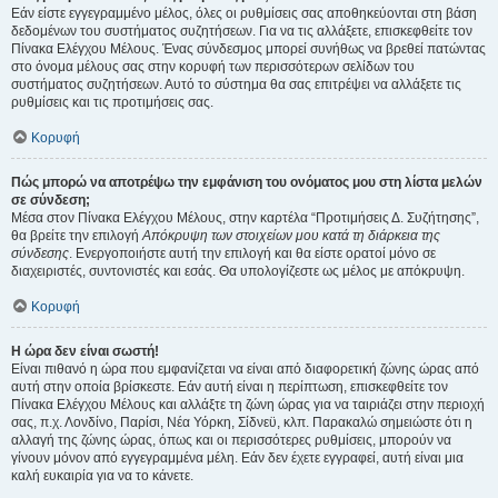
Εάν είστε εγγεγραμμένο μέλος, όλες οι ρυθμίσεις σας αποθηκεύονται στη βάση
δεδομένων του συστήματος συζητήσεων. Για να τις αλλάξετε, επισκεφθείτε τον
Πίνακα Ελέγχου Μέλους. Ένας σύνδεσμος μπορεί συνήθως να βρεθεί πατώντας
στο όνομα μέλους σας στην κορυφή των περισσότερων σελίδων του
συστήματος συζητήσεων. Αυτό το σύστημα θα σας επιτρέψει να αλλάξετε τις
ρυθμίσεις και τις προτιμήσεις σας.
Κορυφή
Πώς μπορώ να αποτρέψω την εμφάνιση του ονόματος μου στη λίστα μελών
σε σύνδεση;
Μέσα στον Πίνακα Ελέγχου Μέλους, στην καρτέλα “Προτιμήσεις Δ. Συζήτησης”,
θα βρείτε την επιλογή
Απόκρυψη των στοιχείων μου κατά τη διάρκεια της
σύνδεσης
. Ενεργοποιήστε αυτή την επιλογή και θα είστε ορατοί μόνο σε
διαχειριστές, συντονιστές και εσάς. Θα υπολογίζεστε ως μέλος με απόκρυψη.
Κορυφή
Η ώρα δεν είναι σωστή!
Είναι πιθανό η ώρα που εμφανίζεται να είναι από διαφορετική ζώνης ώρας από
αυτή στην οποία βρίσκεστε. Εάν αυτή είναι η περίπτωση, επισκεφθείτε τον
Πίνακα Ελέγχου Μέλους και αλλάξτε τη ζώνη ώρας για να ταιριάζει στην περιοχή
σας, π.χ. Λονδίνο, Παρίσι, Νέα Υόρκη, Σίδνεϋ, κλπ. Παρακαλώ σημειώστε ότι η
αλλαγή της ζώνης ώρας, όπως και οι περισσότερες ρυθμίσεις, μπορούν να
γίνουν μόνον από εγγεγραμμένα μέλη. Εάν δεν έχετε εγγραφεί, αυτή είναι μια
καλή ευκαιρία για να το κάνετε.