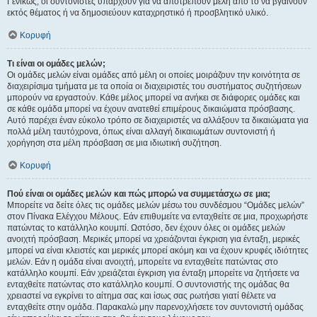
Γενικώς, οι συντονιστές υπάρχουν για να αποτρέπουν μέλη από το να βγαίνουν
εκτός θέματος ή να δημοσιεύουν καταχρηστικό ή προσβλητικό υλικό.
Κορυφή
Τι είναι οι ομάδες μελών;
Οι ομάδες μελών είναι ομάδες από μέλη οι οποίες μοιράζουν την κοινότητα σε
διαχειρίσιμα τμήματα με τα οποία οι διαχειριστές του συστήματος συζητήσεων
μπορούν να εργαστούν. Κάθε μέλος μπορεί να ανήκει σε διάφορες ομάδες και
σε κάθε ομάδα μπορεί να έχουν ανατεθεί επιμέρους δικαιώματα πρόσβασης.
Αυτό παρέχει έναν εύκολο τρόπο σε διαχειριστές να αλλάξουν τα δικαιώματα για
πολλά μέλη ταυτόχρονα, όπως είναι αλλαγή δικαιωμάτων συντονιστή ή
χορήγηση στα μέλη πρόσβαση σε μια ιδιωτική συζήτηση.
Κορυφή
Πού είναι οι ομάδες μελών και πώς μπορώ να συμμετάσχω σε μια;
Μπορείτε να δείτε όλες τις ομάδες μελών μέσω του συνδέσμου “Ομάδες μελών”
στον Πίνακα Ελέγχου Μέλους. Εάν επιθυμείτε να ενταχθείτε σε μια, προχωρήστε
πατώντας το κατάλληλο κουμπί. Ωστόσο, δεν έχουν όλες οι ομάδες μελών
ανοιχτή πρόσβαση. Μερικές μπορεί να χρειάζονται έγκριση για ένταξη, μερικές
μπορεί να είναι κλειστές και μερικές μπορεί ακόμη και να έχουν κρυφές ιδιότητες
μελών. Εάν η ομάδα είναι ανοιχτή, μπορείτε να ενταχθείτε πατώντας στο
κατάλληλο κουμπί. Εάν χρειάζεται έγκριση για ένταξη μπορείτε να ζητήσετε να
ενταχθείτε πατώντας στο κατάλληλο κουμπί. Ο συντονιστής της ομάδας θα
χρειαστεί να εγκρίνει το αίτημα σας και ίσως σας ρωτήσει γιατί θέλετε να
ενταχθείτε στην ομάδα. Παρακαλώ μην παρενοχλήσετε τον συντονιστή ομάδας