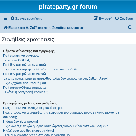
pirateparty.gr forum
Συχνές ερωτήσεις
Εγγραφή
Σύνδεση
Α
Ευρετήριο Δ. Συζήτησης
Συνήθεις ερωτήσεις
ν
Συνήθεις ερωτήσεις
α
ζ
Θέματα σύνδεσης και εγγραφής
Γιατί πρέπει να εγγραφώ;
ή
Τι είναι το COPPA;
τ
Γιατί δεν μπορώ να εγγραφώ;
Έχω κάνει εγγραφή, αλλά δεν μπορώ να συνδεθώ!
η
Γιατί δεν μπορώ να συνδεθώ;
Έχω εγγραφεί κατά το παρελθόν αλλά δεν μπορώ να συνδεθώ πλέον!
σ
Έχω ξεχάσει τον κωδικό μου!
η
Γιατί αποσυνδέομαι αυτόματα;
Τι κάνει η “Διαγραφή cookies”;
Προτιμήσεις μέλους και ρυθμίσεις
Πώς μπορώ να αλλάξω τις ρυθμίσεις μου;
Πώς μπορώ να αποτρέψω την εμφάνιση του ονόματος μου στη λίστα μελών σε
σύνδεση;
Η ώρα δεν είναι σωστή!
Έχω αλλάξει τη ζώνη ώρας και η ώρα εξακολουθεί να είναι λανθασμένη!
Η γλώσσα μου δεν είναι στη λίστα!
Τι είναι οι εικόνες δίπλα στο όνομα χρήστη μου;