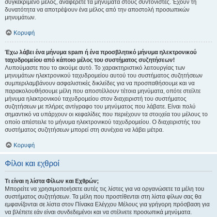
συγκεκριμένο μέλος, αναφέρετε τα μηνύματα στους συντονιστές. Έχουν τη
δυνατότητα να αποτρέψουν ένα μέλος από την αποστολή προσωπικών
μηνυμάτων.
Κορυφή
Έχω λάβει ένα μήνυμα spam ή ένα προσβλητικό μήνυμα ηλεκτρονικού
ταχυδρομείου από κάποιο μέλος του συστήματος συζητήσεων!
Λυπούμαστε που το ακούμε αυτό. Το χαρακτηριστικό λειτουργίας των
μηνυμάτων ηλεκτρονικού ταχυδρομείου αυτού του συστήματος συζητήσεων
συμπεριλαμβάνουν ασφαλιστικές δικλείδες για να προσπαθήσουμε και να
παρακολουθήσουμε μέλη που αποστέλλουν τέτοια μηνύματα, οπότε στείλτε
μήνυμα ηλεκτρονικού ταχυδρομείου στον διαχειριστή του συστήματος
συζητήσεων με πλήρες αντίγραφο του μηνύματος που λάβατε. Είναι πολύ
σημαντικό να υπάρχουν οι κεφαλίδες που περιέχουν τα στοιχεία του μέλους το
οποίο απέστειλε το μήνυμα ηλεκτρονικού ταχυδρομείου. Ο διαχειριστής του
συστήματος συζητήσεων μπορεί στη συνέχεια να λάβει μέτρα.
Κορυφή
Φίλοι και εχθροί
Τι είναι η λίστα Φίλων και Εχθρών;
Μπορείτε να χρησιμοποιήσετε αυτές τις λίστες για να οργανώσετε τα μέλη του
συστήματος συζητήσεων. Τα μέλη που προστίθενται στη λίστα φίλων σας θα
εμφανίζονται σε λίστα στον Πίνακα Ελέγχου Μέλους για γρήγορη πρόσβαση για
να βλέπετε εάν είναι συνδεδεμένοι και να στέλνετε προσωπικά μηνύματα.