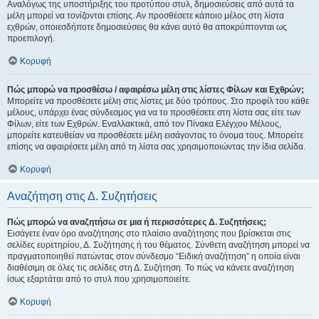
Αναλόγως της υποστήριξης του προτύπου στυλ, δημοσιεύσεις από αυτά τα
μέλη μπορεί να τονίζονται επίσης. Αν προσθέσετε κάποιο μέλος στη λίστα
εχθρών, οποιεσδήποτε δημοσιεύσεις θα κάνει αυτό θα αποκρύπτονται ως
προεπιλογή.
Κορυφή
Πώς μπορώ να προσθέσω / αφαιρέσω μέλη στις λίστες Φίλων και Εχθρών;
Μπορείτε να προσθέσετε μέλη στις λίστες με δύο τρόπους. Στο προφίλ του κάθε
μέλους, υπάρχει ένας σύνδεσμος για να το προσθέσετε στη λίστα σας είτε των
Φίλων, είτε των Εχθρών. Εναλλακτικά, από τον Πίνακα Ελέγχου Μέλους,
μπορείτε κατευθείαν να προσθέσετε μέλη εισάγοντας το όνομα τους. Μπορείτε
επίσης να αφαιρέσετε μέλη από τη λίστα σας χρησιμοποιώντας την ίδια σελίδα.
Κορυφή
Αναζήτηση στις Δ. Συζητήσεις
Πώς μπορώ να αναζητήσω σε μια ή περισσότερες Δ. Συζητήσεις;
Εισάγετε έναν όρο αναζήτησης στο πλαίσιο αναζήτησης που βρίσκεται στις
σελίδες ευρετηρίου, Δ. Συζήτησης ή του θέματος. Σύνθετη αναζήτηση μπορεί να
πραγματοποιηθεί πατώντας στον σύνδεσμο “Ειδική αναζήτηση” η οποία είναι
διαθέσιμη σε όλες τις σελίδες στη Δ. Συζήτηση. Το πώς να κάνετε αναζήτηση
ίσως εξαρτάται από το στυλ που χρησιμοποιείτε.
Κορυφή