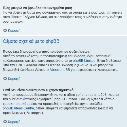
Πώς μπορώ να βρω όλα τα συνημμένα μου;
Για να βρείτε τη λίστα των συνημμένων σας τα οποία έχετε φορτώσει, πηγαίνετε
στον Πίνακα Ελέγχου Μέλους και ακολουθήστε τους συνδέσμους στην ενότητα
συνημμένων.
Κορυφή
Θέματα σχετικά με το phpBB
Ποιος έχει δημιουργήσει αυτό το σύστημα συζητήσεων;
Αυτό το λογισμικό (στη μη τροποποιημένη του έκδοση) έχει υλοποιηθεί,
κυκλοφορήσει και είναι κατοχυρωμένο από το
phpBB Limited
. Είναι διαθέσιμο
υπό την GNU General Public License, έκδοση 2 (GPL-2.0) και μπορεί να
διανεμηθεί ελεύθερα. Δείτε στο
About phpBB
για περισσότερες λεπτομέρειες.
Κορυφή
Γιατί δεν είναι διαθέσιμο το Χ χαρακτηριστικό;
Αυτό το πρόγραμμα δημιουργήθηκε και η άδεια χρήσης του αποδόθηκε από
την ομάδα ανάπτυξης λογισμικού phpBB Limited. Εάν νομίζετε ότι κάποιο
χαρακτηριστικό πρέπει να προστεθεί, επισκεφθείτε την ιστοσελίδα
phpBB Ideas Centre
, όπου μπορείτε να ψηφίσετε υπάρχουσες ιδέες ή να
προτείνετε νέες λειτουργίες.
Κορυφή