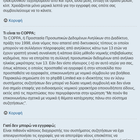
ηλεκτρονικού ταχυδρομείου από και προς άλλα μέλη, ένταξη σε ομάδα μελών,
κλπ. Χρειάζονται μόνο μερικά λεπτά για την εγγραφή σας οπότε σας
συμβουλεύουμε να το κάνετε.
Κορυφή
Τι είναι το COPPA;
Το COPPA, ή Προστασία Προσωπικών Δεδομένων Ανηλίκων στο Διαδίκτυο,
πράξη του 1998, είναι νόμος που απαιτεί από δικτυακούς τόπους οι οποίοι
μπορούν να συλλέγουν πληροφορίες από ανηλίκους κάτω των 13 ετών να
έχουν γραπτή γονική συναίνεση ή κάποια άλλη μέθοδο νομικής επιβεβαίωσης
κηδεμόνα, που να επιτρέπει τη συλλογή προσωπικών δεδομένων από ανήλικο
ηλικίας μικρότερης των 13. Εάν δεν είστε σίγουρος (-η) αν αυτό ισχύει για σας,
όπως κάποιος ο οποίος προσπαθεί να εγγραφεί ή στην ιστοσελίδα που
προσπαθείτε να εγγραφείτε, επικοινωνήστε με νομικό σύμβουλο για βοήθεια.
Παρακαλώ σημειώστε ότι το phpBB Limited και ο ιδιοκτήτης του εν λόγω
συστήματος συζητήσεων δεν μπορεί να δώσει νομική συμβουλή και δεν είναι
ένα σημείο επαφής για ενδοιασμούς νομικού χαρακτήρα οποιουδήποτε είδους,
εκτός από τις περιπτώσεις που περιγράφονται στην ερώτηση “Με ποιόν θα
επικοινωνήσω σχετικά με νομικά ή θέματα κατάχρησης πάνω στο σύστημα
συζητήσεων;”.
Κορυφή
Γιατί δεν μπορώ να εγγραφώ;
Είναι πιθανόν κάποιος διαχειριστής του συστήματος συζητήσεων να έχει
απενεργοποιήσει τις εγγραφές για να αποτρέψει νέους επισκέπτες να