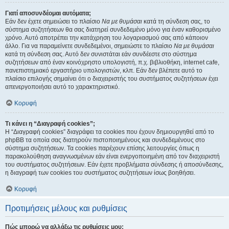
Γιατί αποσυνδέομαι αυτόματα;
Εάν δεν έχετε σημειώσει το πλαίσιο
Να με θυμάσαι
κατά τη σύνδεση σας, το
σύστημα συζητήσεων θα σας διατηρεί συνδεδεμένο μόνο για έναν καθορισμένο
χρόνο. Αυτό αποτρέπει την κατάχρηση του λογαριασμού σας από κάποιον
άλλο. Για να παραμείνετε συνδεδεμένοι, σημειώστε το πλαίσιο
Να με θυμάσαι
κατά τη σύνδεση σας. Αυτό δεν συνιστάται εάν συνδέεστε στο σύστημα
συζητήσεων από έναν κοινόχρηστο υπολογιστή, π.χ. βιβλιοθήκη, internet cafe,
πανεπιστημιακό εργαστήριο υπολογιστών, κλπ. Εάν δεν βλέπετε αυτό το
πλαίσιο επιλογής σημαίνει ότι ο διαχειριστής του συστήματος συζητήσεων έχει
απενεργοποιήσει αυτό το χαρακτηριστικό.
Κορυφή
Τι κάνει η “Διαγραφή cookies”;
Η “Διαγραφή cookies” διαγράφει τα cookies που έχουν δημιουργηθεί από το
phpBB τα οποία σας διατηρούν πιστοποιημένους και συνδεδεμένους στο
σύστημα συζητήσεων. Τα cookies παρέχουν επίσης λειτουργίες όπως η
παρακολούθηση αναγνωσμένων εάν είναι ενεργοποιημένη από τον διαχειριστή
του συστήματος συζητήσεων. Εάν έχετε προβλήματα σύνδεσης ή αποσύνδεσης,
η διαγραφή των cookies του συστήματος συζητήσεων ίσως βοηθήσει.
Κορυφή
Προτιμήσεις μέλους και ρυθμίσεις
Πώς μπορώ να αλλάξω τις ρυθμίσεις μου;