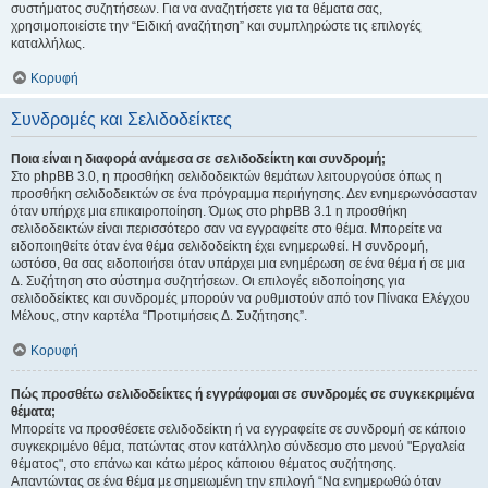
συστήματος συζητήσεων. Για να αναζητήσετε για τα θέματα σας,
χρησιμοποιείστε την “Ειδική αναζήτηση” και συμπληρώστε τις επιλογές
καταλλήλως.
Κορυφή
Συνδρομές και Σελιδοδείκτες
Ποια είναι η διαφορά ανάμεσα σε σελιδοδείκτη και συνδρομή;
Στο phpBB 3.0, η προσθήκη σελιδοδεικτών θεμάτων λειτουργούσε όπως η
προσθήκη σελιδοδεικτών σε ένα πρόγραμμα περιήγησης. Δεν ενημερωνόσασταν
όταν υπήρχε μια επικαιροποίηση. Όμως στο phpBB 3.1 η προσθήκη
σελιδοδεικτών είναι περισσότερο σαν να εγγραφείτε στο θέμα. Μπορείτε να
ειδοποιηθείτε όταν ένα θέμα σελιδοδείκτη έχει ενημερωθεί. Η συνδρομή,
ωστόσο, θα σας ειδοποιήσει όταν υπάρχει μια ενημέρωση σε ένα θέμα ή σε μια
Δ. Συζήτηση στο σύστημα συζητήσεων. Οι επιλογές ειδοποίησης για
σελιδοδείκτες και συνδρομές μπορούν να ρυθμιστούν από τον Πίνακα Ελέγχου
Μέλους, στην καρτέλα “Προτιμήσεις Δ. Συζήτησης”.
Κορυφή
Πώς προσθέτω σελιδοδείκτες ή εγγράφομαι σε συνδρομές σε συγκεκριμένα
θέματα;
Μπορείτε να προσθέσετε σελιδοδείκτη ή να εγγραφείτε σε συνδρομή σε κάποιο
συγκεκριμένο θέμα, πατώντας στον κατάλληλο σύνδεσμο στο μενού "Εργαλεία
θέματος", στο επάνω και κάτω μέρος κάποιου θέματος συζήτησης.
Απαντώντας σε ένα θέμα με σημειωμένη την επιλογή “Να ενημερωθώ όταν