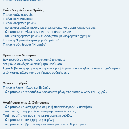
Επίπεδα μελών και Ομάδες
Τι είναι οι Διαχειριστές;
Τι είναι οι Συντονιστές;
Τι είναι οι ομάδες μελών;
Πού είναι οι ομάδες μελών και πώς μπορώ να συμμετάσχω σε μια;
Πώς μπορώ να γίνω συντονιστής ομάδας μελών;
Γιατί μερικές ομάδες μελών εμφανίζονται με διαφορετικό χρώμα;
Τι είναι η “Προεπιλεγμένη ομάδα μελών”;
Τι είναι ο σύνδεσμος "Η ομάδα”;
Προσωπικά Μηνύματα
Δεν μπορώ να στείλω προσωπικά μηνύματα!
Λαμβάνω συνέχεια ανεπιθύμητα μηνύματα!
Έχω λάβει ένα μήνυμα spam ή ένα προσβλητικό μήνυμα ηλεκτρονικού ταχυδρομείου
από κάποιο μέλος του συστήματος συζητήσεων!
Φίλοι και εχθροί
Τι είναι η λίστα Φίλων και Εχθρών;
Πώς μπορώ να προσθέσω / αφαιρέσω μέλη στις λίστες Φίλων και Εχθρών;
Αναζήτηση στις Δ. Συζητήσεις
Πώς μπορώ να αναζητήσω σε μια ή περισσότερες Δ. Συζητήσεις;
Γιατί η αναζήτησή μου δεν επιστρέφει αποτελέσματα;
Γιατί η αναζήτηση μου επιστρέφει μια κενή σελίδα;
Πώς μπορώ να αναζητήσω για μέλη;
Πώς μπορώ να βρω τις δημοσιεύσεις μου και τα θέματά μου;