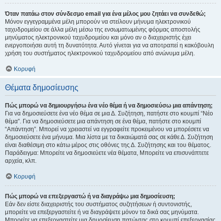
Όταν πατάω στον σύνδεσμο email για ένα μέλος μου ζητάει να συνδεθώ;
Μόνον εγγεγραμμένα μέλη μπορούν να στείλουν μήνυμα ηλεκτρονικού
ταχυδρομείου σε άλλα μέλη μέσω της ενσωματωμένης φόρμας αποστολής
μηνύματος ηλεκτρονικού ταχυδρομείου και μόνο αν ο διαχειριστής έχει
ενεργοποιήσει αυτή τη δυνατότητα. Αυτό γίνεται για να αποτραπεί η κακόβουλη
χρήση του συστήματος ηλεκτρονικού ταχυδρομείου από ανώνυμα μέλη.
Κορυφή
Θέματα δημοσίευσης
Πώς μπορώ να δημιουργήσω ένα νέο θέμα ή να δημοσιεύσω μια απάντηση;
Για να δημοσιεύσετε ένα νέο θέμα σε μια Δ. Συζήτηση, πατήστε στο κουμπί “Νέο
θέμα”. Για να δημοσιεύσετε μια απάντηση σε ένα θέμα, πατήστε στο κουμπί
“Απάντηση”. Μπορεί να χρειαστεί να εγγραφείτε προκειμένου να μπορέσετε να
δημοσιεύσετε ένα μήνυμα. Μια λίστα με τα δικαιώματά σας σε κάθε Δ. Συζήτηση
είναι διαθέσιμη στο κάτω μέρος στις οθόνες της Δ. Συζήτησης και του θέματος.
Παράδειγμα: Μπορείτε να δημοσιεύετε νέα θέματα, Μπορείτε να επισυνάπτετε
αρχεία, κλπ.
Κορυφή
Πώς μπορώ να επεξεργαστώ ή να διαγράψω μια δημοσίευση;
Εάν δεν είστε διαχειριστής του συστήματος συζητήσεων ή συντονιστής,
μπορείτε να επεξεργαστείτε ή να διαγράψετε μόνον τα δικά σας μηνύματα.
Μπορείτε να επεξεργαστείτε μια δημοσίευση πατώντας στο κουμπί επεξεργασίας