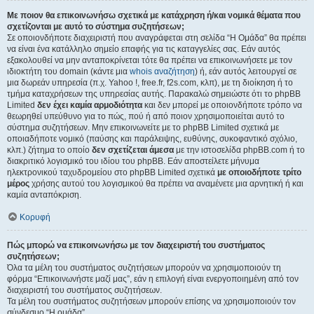
Με ποιον θα επικοινωνήσω σχετικά με κατάχρηση ή/και νομικά θέματα που
σχετίζονται με αυτό το σύστημα συζητήσεων;
Σε οποιονδήποτε διαχειριστή που αναγράφεται στη σελίδα “Η Ομάδα” θα πρέπει
να είναι ένα κατάλληλο σημείο επαφής για τις καταγγελίες σας. Εάν αυτός
εξακολουθεί να μην ανταποκρίνεται τότε θα πρέπει να επικοινωνήσετε με τον
ιδιοκτήτη του domain (κάντε μια
whois αναζήτηση
) ή, εάν αυτός λειτουργεί σε
μια δωρεάν υπηρεσία (π.χ. Yahoo !, free.fr, f2s.com, κλπ), με τη διοίκηση ή το
τμήμα καταχρήσεων της υπηρεσίας αυτής. Παρακαλώ σημειώστε ότι το phpBB
Limited
δεν έχει καμία αρμοδιότητα
και δεν μπορεί με οποιονδήποτε τρόπο να
θεωρηθεί υπεύθυνο για το πώς, πού ή από ποιον χρησιμοποιείται αυτό το
σύστημα συζητήσεων. Μην επικοινωνείτε με το phpBB Limited σχετικά με
οποιαδήποτε νομικό (παύσης και παράλειψης, ευθύνης, συκοφαντικό σχόλιο,
κλπ.) ζήτημα το οποίο
δεν σχετίζεται άμεσα
με την ιστοσελίδα phpBB.com ή το
διακριτικό λογισμικό του ιδίου του phpBB. Εάν αποστείλετε μήνυμα
ηλεκτρονικού ταχυδρομείου στο phpBB Limited σχετικά
με οποιοδήποτε τρίτο
μέρος
χρήσης αυτού του λογισμικού θα πρέπει να αναμένετε μια αρνητική ή και
καμία ανταπόκριση.
Κορυφή
Πώς μπορώ να επικοινωνήσω με τον διαχειριστή του συστήματος
συζητήσεων;
Όλα τα μέλη του συστήματος συζητήσεων μπορούν να χρησιμοποιούν τη
φόρμα “Επικοινωνήστε μαζί μας”, εάν η επιλογή είναι ενεργοποιημένη από τον
διαχειριστή του συστήματος συζητήσεων.
Τα μέλη του συστήματος συζητήσεων μπορούν επίσης να χρησιμοποιούν τον
σύνδεσμο “Η ομάδα”.