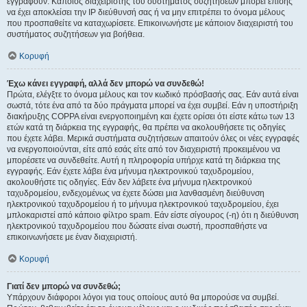
εγγραφούν. Κάποιος διαχειριστής του συστήματος συζητήσεων μπορεί επίσης
να έχει αποκλείσει την IP διεύθυνσή σας ή να μην επιτρέπει το όνομα μέλους
που προσπαθείτε να καταχωρίσετε. Επικοινωνήστε με κάποιον διαχειριστή του
συστήματος συζητήσεων για βοήθεια.
Κορυφή
Έχω κάνει εγγραφή, αλλά δεν μπορώ να συνδεθώ!
Πρώτα, ελέγξτε το όνομα μέλους και τον κωδικό πρόσβασής σας. Εάν αυτά είναι
σωστά, τότε ένα από τα δύο πράγματα μπορεί να έχει συμβεί. Εάν η υποστήριξη
διακήρυξης COPPA είναι ενεργοποιημένη και έχετε ορίσει ότι είστε κάτω των 13
ετών κατά τη διάρκεια της εγγραφής, θα πρέπει να ακολουθήσετε τις οδηγίες
που έχετε λάβει. Μερικά συστήματα συζητήσεων απαιτούν όλες οι νέες εγγραφές
να ενεργοποιούνται, είτε από εσάς είτε από τον διαχειριστή προκειμένου να
μπορέσετε να συνδεθείτε. Αυτή η πληροφορία υπήρχε κατά τη διάρκεια της
εγγραφής. Εάν έχετε λάβει ένα μήνυμα ηλεκτρονικού ταχυδρομείου,
ακολουθήστε τις οδηγίες. Εάν δεν λάβετε ένα μήνυμα ηλεκτρονικού
ταχυδρομείου, ενδεχομένως να έχετε δώσει μια λανθασμένη διεύθυνση
ηλεκτρονικού ταχυδρομείου ή το μήνυμα ηλεκτρονικού ταχυδρομείου, έχει
μπλοκαριστεί από κάποιο φίλτρο spam. Εάν είστε σίγουρος (-η) ότι η διεύθυνση
ηλεκτρονικού ταχυδρομείου που δώσατε είναι σωστή, προσπαθήστε να
επικοινωνήσετε με έναν διαχειριστή.
Κορυφή
Γιατί δεν μπορώ να συνδεθώ;
Υπάρχουν διάφοροι λόγοι για τους οποίους αυτό θα μπορούσε να συμβεί.