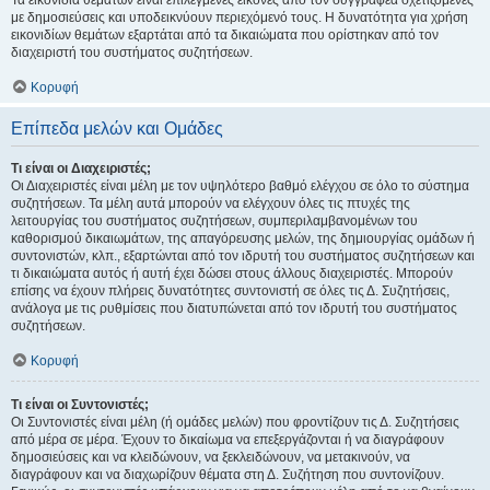
Τα εικονίδια θεμάτων είναι επιλεγμένες εικόνες από τον συγγραφέα σχετιζόμενες
με δημοσιεύσεις και υποδεικνύουν περιεχόμενό τους. Η δυνατότητα για χρήση
εικονιδίων θεμάτων εξαρτάται από τα δικαιώματα που ορίστηκαν από τον
διαχειριστή του συστήματος συζητήσεων.
Κορυφή
Επίπεδα μελών και Ομάδες
Τι είναι οι Διαχειριστές;
Οι Διαχειριστές είναι μέλη με τον υψηλότερο βαθμό ελέγχου σε όλο το σύστημα
συζητήσεων. Τα μέλη αυτά μπορούν να ελέγχουν όλες τις πτυχές της
λειτουργίας του συστήματος συζητήσεων, συμπεριλαμβανομένων του
καθορισμού δικαιωμάτων, της απαγόρευσης μελών, της δημιουργίας ομάδων ή
συντονιστών, κλπ., εξαρτώνται από τον ιδρυτή του συστήματος συζητήσεων και
τι δικαιώματα αυτός ή αυτή έχει δώσει στους άλλους διαχειριστές. Μπορούν
επίσης να έχουν πλήρεις δυνατότητες συντονιστή σε όλες τις Δ. Συζητήσεις,
ανάλογα με τις ρυθμίσεις που διατυπώνεται από τον ιδρυτή του συστήματος
συζητήσεων.
Κορυφή
Τι είναι οι Συντονιστές;
Οι Συντονιστές είναι μέλη (ή ομάδες μελών) που φροντίζουν τις Δ. Συζητήσεις
από μέρα σε μέρα. Έχουν το δικαίωμα να επεξεργάζονται ή να διαγράφουν
δημοσιεύσεις και να κλειδώνουν, να ξεκλειδώνουν, να μετακινούν, να
διαγράφουν και να διαχωρίζουν θέματα στη Δ. Συζήτηση που συντονίζουν.