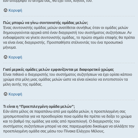
εάν απορρίψει το αίτημα σας, θα έχει τους λόγους του.
Κορυφή
Πώς μπορώ να γίνω συντονιστής ομάδας μελών;
Ένας συντονιστής ομάδας μελών ανατίθεται συνήθως όταν οι ομάδες μελών
δημιουργούνται αρχικά από έναν διαχειριστή του συστήματος συζητήσεων. Αν
ενδιαφέρεστε να γίνετε συντονιστής ομάδας, το πρώτο σημείο επαφής θα πρέπει
να είναι ένας διαχειριστής. Προσπαθήστε στέλνοντάς του ένα προσωπικό
μήνυμα.
Κορυφή
Γιατί μερικές ομάδες μελών εμφανίζονται με διαφορετικό χρώμα;
Είναι πιθανό ο διαχειριστής του συστήματος συζητήσεων να έχει ορίσει κάποιο
χρώμα στα μέλη μιας ομάδας μελών ώστε να είναι εύκολο να εντοπιστούν τα
μέλη αυτής της ομάδας.
Κορυφή
Τι είναι η “Προεπιλεγμένη ομάδα μελών”;
Εάν είστε μέλος σε παραπάνω από μια ομάδα μελών, η προεπιλεγμένη σας
χρησιμοποιείται για να προσδιορίσει ποια ομάδα θα πρέπει να δείξει το χρώμα
και το βαθμό της ομάδας για εσάς από προεπιλογή. Ο διαχειριστής του
συστήματος συζητήσεων μπορεί να σας παραχωρήσει δικαίωμα να αλλάξετε την
προεπιλεγμένη ομάδα σας μέσω του Πίνακα Ελέγχου Μέλους.