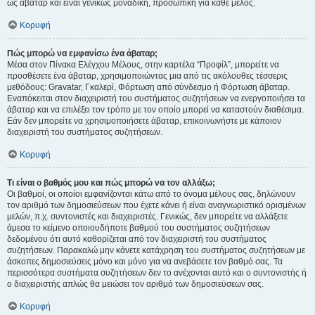
ως άβαταρ και είναι γενικώς μοναδική, προσωπική για κάθε μέλος.
Κορυφή
Πώς μπορώ να εμφανίσω ένα άβαταρ;
Μέσα στον Πίνακα Ελέγχου Μέλους, στην καρτέλα “Προφίλ”, μπορείτε να
προσθέσετε ένα άβαταρ, χρησιμοποιώντας μια από τις ακόλουθες τέσσερις
μεθόδους: Gravatar, Γκαλερί, Φόρτωση από σύνδεσμο ή Φόρτωση άβαταρ.
Εναπόκειται στον διαχειριστή του συστήματος συζητήσεων να ενεργοποιήσει τα
άβαταρ και να επιλέξει τον τρόπο με τον οποίο μπορεί να καταστούν διαθέσιμα.
Εάν δεν μπορείτε να χρησιμοποιήσετε άβαταρ, επικοινωνήστε με κάποιον
διαχειριστή του συστήματος συζητήσεων.
Κορυφή
Τι είναι ο βαθμός μου και πώς μπορώ να τον αλλάξω;
Οι βαθμοί, οι οποίοι εμφανίζονται κάτω από το όνομα μέλους σας, δηλώνουν
τον αριθμό των δημοσιεύσεων που έχετε κάνει ή είναι αναγνωριστικό ορισμένων
μελών, π.χ. συντονιστές και διαχειριστές. Γενικώς, δεν μπορείτε να αλλάξετε
άμεσα το κείμενο οποιουδήποτε βαθμού του συστήματος συζητήσεων
δεδομένου ότι αυτό καθορίζεται από τον διαχειριστή του συστήματος
συζητήσεων. Παρακαλώ μην κάνετε κατάχρηση του συστήματος συζητήσεων με
άσκοπες δημοσιεύσεις μόνο και μόνο για να ανεβάσετε τον βαθμό σας. Τα
περισσότερα συστήματα συζητήσεων δεν το ανέχονται αυτό και ο συντονιστής ή
ο διαχειριστής απλώς θα μειώσει τον αριθμό των δημοσιεύσεων σας.
Κορυφή