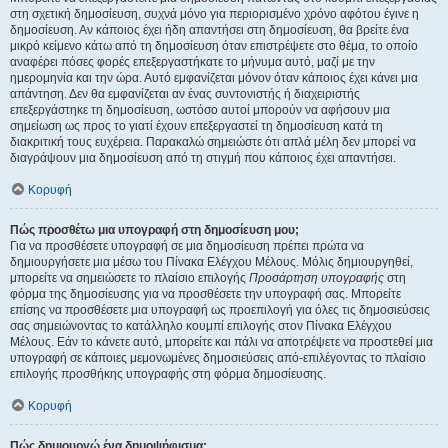
στη σχετική δημοσίευση, συχνά μόνο για περιορισμένο χρόνο αφότου έγινε η
δημοσίευση. Αν κάποιος έχει ήδη απαντήσει στη δημοσίευση, θα βρείτε ένα
μικρό κείμενο κάτω από τη δημοσίευση όταν επιστρέψετε στο θέμα, το οποίο
αναφέρει πόσες φορές επεξεργαστήκατε το μήνυμα αυτό, μαζί με την
ημερομηνία και την ώρα. Αυτό εμφανίζεται μόνον όταν κάποιος έχει κάνει μια
απάντηση. Δεν θα εμφανίζεται αν ένας συντονιστής ή διαχειριστής
επεξεργάστηκε τη δημοσίευση, ωστόσο αυτοί μπορούν να αφήσουν μια
σημείωση ως προς το γιατί έχουν επεξεργαστεί τη δημοσίευση κατά τη
διακριτική τους ευχέρεια. Παρακαλώ σημειώστε ότι απλά μέλη δεν μπορεί να
διαγράψουν μια δημοσίευση από τη στιγμή που κάποιος έχει απαντήσει.
Κορυφή
Πώς προσθέτω μια υπογραφή στη δημοσίευση μου;
Για να προσθέσετε υπογραφή σε μια δημοσίευση πρέπει πρώτα να
δημιουργήσετε μια μέσω του Πίνακα Ελέγχου Μέλους. Μόλις δημιουργηθεί,
μπορείτε να σημειώσετε το πλαίσιο επιλογής
Προσάρτηση υπογραφής
στη
φόρμα της δημοσίευσης για να προσθέσετε την υπογραφή σας. Μπορείτε
επίσης να προσθέσετε μια υπογραφή ως προεπιλογή για όλες τις δημοσιεύσεις
σας σημειώνοντας το κατάλληλο κουμπί επιλογής στον Πίνακα Ελέγχου
Μέλους. Εάν το κάνετε αυτό, μπορείτε και πάλι να αποτρέψετε να προστεθεί μια
υπογραφή σε κάποιες μεμονωμένες δημοσιεύσεις από-επιλέγοντας το πλαίσιο
επιλογής προσθήκης υπογραφής στη φόρμα δημοσίευσης.
Κορυφή
Πώς δημιουργώ ένα δημοψήφισμα;