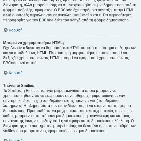
αντικείμενα σε μια δημοσίευση. Η χρήση του BBCode χορηγείται από τον
διαχειριστή, αλλά μπορεί επίσης να απενεργοποιηθεί σε μια δημοσίευση από τη
φόρμα υποβολής μηνύματος. Ο BBCode έχει παρόμοια σύνταξη με την HTML,
αλλά οι εντολές περικλείονται σε αγκύλες [ και ] αντί < και >. Για περισσότερες
πληροφορίες για τον BBCode δείτε τον οδηγό από τη φόρμα δημοσίευσης.
Κορυφή
Μπορώ να χρησιμοποιήσω HTML;
Όχι. Δεν είναι δυνατόν να δημοσιεύσετε HTML σε αυτό το σύστημα συζητήσεων
και να αποδοθεί ως HTML. Περισσότερη μορφοποίηση η οποία μπορεί να
διεξαχθεί χρησιμοποιώντας HTML μπορεί να εφαρμοστεί χρησιμοποιώντας
BBCode αντί αυτού.
Κορυφή
Τι είναι τα Smilies;
Τα Smilies, ή Emoticons, είναι μικρά εικονίδια τα οποία μπορούν να
χρησιμοποιηθούν για να εκφράσουν συναίσθημα χρησιμοποιώντας έναν
σύντομο κώδικα, π.χ. :) υποδηλώνει ευτυχισμένος, ενώ :( υποδηλώνει
λυπημένος. Η πλήρης λίστα των εικονιδίων μπορεί να εμφανιστεί στη φόρμα
δημοσίευσης. Προσπαθήστε να μη χρησιμοποιείτε καταχρηστικώς τα smilies,
καθώς μπορεί να καταστήσουν μια δημοσίευση μη αναγνώσιμη και κάποιος
συντονιστής ίσως να επεξεργαστεί ή να αφαιρέσει τη δημοσίευση ολόκληρη. Ο
διαχειριστής του συστήματος μπορεί επίσης να θέσει ένα όριο στον αριθμό των
smilies που μπορείτε να χρησιμοποιήσετε σε μια δημοσίευση.