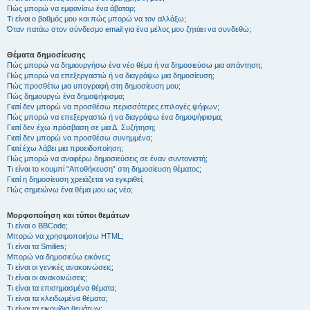
Πώς μπορώ να εμφανίσω ένα άβαταρ;
Τι είναι ο βαθμός μου και πώς μπορώ να τον αλλάξω;
Όταν πατάω στον σύνδεσμο email για ένα μέλος μου ζητάει να συνδεθώ;
Θέματα δημοσίευσης
Πώς μπορώ να δημιουργήσω ένα νέο θέμα ή να δημοσιεύσω μια απάντηση;
Πώς μπορώ να επεξεργαστώ ή να διαγράψω μια δημοσίευση;
Πώς προσθέτω μια υπογραφή στη δημοσίευση μου;
Πώς δημιουργώ ένα δημοψήφισμα;
Γιατί δεν μπορώ να προσθέσω περισσότερες επιλογές ψήφων;
Πώς μπορώ να επεξεργαστώ ή να διαγράψω ένα δημοψήφισμα;
Γιατί δεν έχω πρόσβαση σε μια Δ. Συζήτηση;
Γιατί δεν μπορώ να προσθέσω συνημμένα;
Γιατί έχω λάβει μια προειδοποίηση;
Πώς μπορώ να αναφέρω δημοσιεύσεις σε έναν συντονιστή;
Τι είναι το κουμπί “Αποθήκευση” στη δημοσίευση θέματος;
Γιατί η δημοσίευση χρειάζεται να εγκριθεί;
Πώς σημειώνω ένα θέμα μου ως νέο;
Μορφοποίηση και τύποι θεμάτων
Τι είναι ο BBCode;
Μπορώ να χρησιμοποιήσω HTML;
Τι είναι τα Smilies;
Μπορώ να δημοσιεύω εικόνες;
Τι είναι οι γενικές ανακοινώσεις;
Τι είναι οι ανακοινώσεις;
Τι είναι τα επισημασμένα θέματα;
Τι είναι τα κλειδωμένα θέματα;
Τι είναι τα εικονίδια θεμάτων;