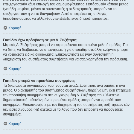
επεξεργαστούν κάθε επιλογή του δημοψηφίσματος. Ωστόσο, εάν κάποιο μέλος
έχει ήδη ψηφίσει, μόνον οι συντονιστές ή οι διαχειριστές μπορούν να το
επεξεργαστούν ή να το διαγράψουν. Αυτό αποτρέπει τις επιλογές
δημοψηφίσματος να αλλαχθούν εν εξελίξει ενός δημοψηφίσματος.
Κορυφή
Γιατί δεν έχω πρόσβαση σε μια Δ. Συζήτηση;
Μερικές Δ. Συζητήσεις μπορεί να περιορίζονται σε ορισμένα μέλη ή ομάδες. Για
να δείτε, να διαβάσετε, να απαντήσετε ή για οποιαδήποτε άλλη ενέργεια μπορεί
να χρειάζεστε ειδικά δικαιώματα. Επικοινωνήστε με έναν συντονιστή ή
διαχειριστή του συστήματος συζητήσεων για να σας χορηγήσει την πρόσβαση.
Κορυφή
Γιατί δεν μπορώ να προσθέσω συνημμένα;
Τα δικαιώματα συνημμένου χορηγούνται ανά Δ. Συζήτηση, ανά ομάδα, ή ανά
μέλος. Ο διαχειριστής του συστήματος συζητήσεων μπορεί να μην έχει επιτρέψει
την προσθήκη συνημμένων στη συγκεκριμένη Δ. Συζήτηση που θέλετε να
δημοσιεύσετε ή πιθανόν μόνο ορισμένες ομάδες μπορούν να προσθέτουν
συνημμένα. Επικοινωνήστε με τον διαχειριστή του συστήματος συζητήσεων εάν
δεν είστε σίγουρος (-η) σχετικά με το λόγο που δεν μπορείτε να προσθέσετε
συνημμένα.
Κορυφή