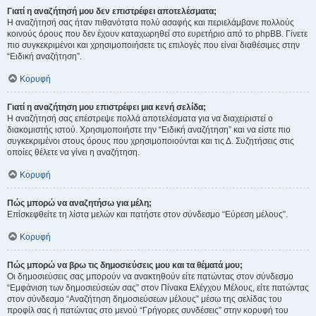
Γιατί η αναζήτησή μου δεν επιστρέφει αποτελέσματα;
Η αναζήτησή σας ήταν πιθανότατα πολύ ασαφής και περιελάμβανε πολλούς
κοινούς όρους που δεν έχουν καταχωρηθεί στο ευρετήριο από το phpBB. Γίνετε
πιο συγκεκριμένοι και χρησιμοποιήσετε τις επιλογές που είναι διαθέσιμες στην
“Ειδική αναζήτηση”.
Κορυφή
Γιατί η αναζήτηση μου επιστρέφει μια κενή σελίδα;
Η αναζήτησή σας επέστρεψε πολλά αποτελέσματα για να διαχειριστεί ο
διακομιστής ιστού. Χρησιμοποιήστε την “Ειδική αναζήτηση” και να είστε πιο
συγκεκριμένοι στους όρους που χρησιμοποιούνται και τις Δ. Συζητήσεις στις
οποίες θέλετε να γίνει η αναζήτηση.
Κορυφή
Πώς μπορώ να αναζητήσω για μέλη;
Επίσκεφθείτε τη λίστα μελών και πατήστε στον σύνδεσμο “Εύρεση μέλους”.
Κορυφή
Πώς μπορώ να βρω τις δημοσιεύσεις μου και τα θέματά μου;
Οι δημοσιεύσεις σας μπορούν να ανακτηθούν είτε πατώντας στον σύνδεσμο
“Εμφάνιση των δημοσιεύσεών σας” στον Πίνακα Ελέγχου Μέλους, είτε πατώντας
στον σύνδεσμο “Αναζήτηση δημοσιεύσεων μέλους” μέσω της σελίδας του
προφίλ σας ή πατώντας στο μενού “Γρήγορες συνδέσεις” στην κορυφή του