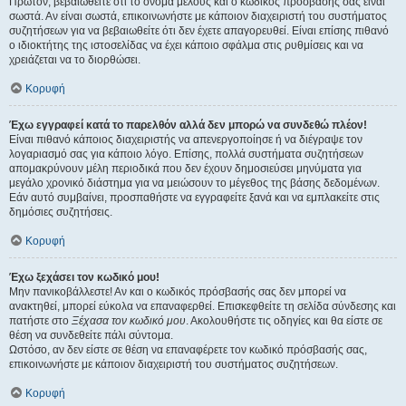
Πρώτον, βεβαιωθείτε ότι το όνομα μέλους και ο κωδικός πρόσβασής σας είναι
σωστά. Αν είναι σωστά, επικοινωνήστε με κάποιον διαχειριστή του συστήματος
συζητήσεων για να βεβαιωθείτε ότι δεν έχετε απαγορευθεί. Είναι επίσης πιθανό
ο ιδιοκτήτης της ιστοσελίδας να έχει κάποιο σφάλμα στις ρυθμίσεις και να
χρειάζεται να το διορθώσει.
Κορυφή
Έχω εγγραφεί κατά το παρελθόν αλλά δεν μπορώ να συνδεθώ πλέον!
Είναι πιθανό κάποιος διαχειριστής να απενεργοποίησε ή να διέγραψε τον
λογαριασμό σας για κάποιο λόγο. Επίσης, πολλά συστήματα συζητήσεων
απομακρύνουν μέλη περιοδικά που δεν έχουν δημοσιεύσει μηνύματα για
μεγάλο χρονικό διάστημα για να μειώσουν το μέγεθος της βάσης δεδομένων.
Εάν αυτό συμβαίνει, προσπαθήστε να εγγραφείτε ξανά και να εμπλακείτε στις
δημόσιες συζητήσεις.
Κορυφή
Έχω ξεχάσει τον κωδικό μου!
Μην πανικοβάλλεστε! Αν και ο κωδικός πρόσβασής σας δεν μπορεί να
ανακτηθεί, μπορεί εύκολα να επαναφερθεί. Επισκεφθείτε τη σελίδα σύνδεσης και
πατήστε στο
Ξέχασα τον κωδικό μου
. Ακολουθήστε τις οδηγίες και θα είστε σε
θέση να συνδεθείτε πάλι σύντομα.
Ωστόσο, αν δεν είστε σε θέση να επαναφέρετε τον κωδικό πρόσβασής σας,
επικοινωνήστε με κάποιον διαχειριστή του συστήματος συζητήσεων.
Κορυφή