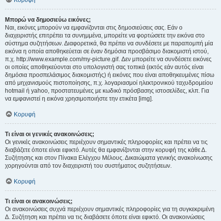
Κορυφή
Μπορώ να δημοσιεύω εικόνες;
Ναι, εικόνες μπορούν να εμφανίζονται στις δημοσιεύσεις σας. Εάν ο
διαχειριστής επιτρέπει τα συνημμένα, μπορείτε να φορτώσετε την εικόνα στο
σύστημα συζητήσεων. Διαφορετικά, θα πρέπει να συνδέσετε με παραπομπή μία
εικόνα η οποία αποθηκεύεται σε έναν δημόσια προσβάσιμο διακομιστή ιστού,
π.χ. http://www.example.com/my-picture.gif. Δεν μπορείτε να συνδέσετε εικόνες
οι οποίες αποθηκεύονται στο υπολογιστή σας τοπικά (εκτός εάν αυτός είναι
δημόσια προσπελάσιμος διακομιστής) ή εικόνες που είναι αποθηκευμένες πίσω
από μηχανισμούς πιστοποίησης, π.χ. λογαριασμοί ηλεκτρονικού ταχυδρομείου
hotmail ή yahoo, προστατευμένες με κωδικό πρόσβασης ιστοσελίδες, κλπ. Για
να εμφανιστεί η εικόνα χρησιμοποιήστε την ετικέτα [img].
Κορυφή
Τι είναι οι γενικές ανακοινώσεις;
Οι γενικές ανακοινώσεις περιέχουν σημαντικές πληροφορίες και πρέπει να τις
διαβάζετε όποτε είναι εφικτό. Αυτές θα εμφανίζονται στην κορυφή της κάθε Δ.
Συζήτησης και στον Πίνακα Ελέγχου Μέλους. Δικαιώματα γενικής ανακοίνωσης
χορηγούνται από τον διαχειριστή του συστήματος συζητήσεων.
Κορυφή
Τι είναι οι ανακοινώσεις;
Οι ανακοινώσεις συχνά περιέχουν σημαντικές πληροφορίες για τη συγκεκριμένη
Δ. Συζήτηση και πρέπει να τις διαβάσετε όποτε είναι εφικτό. Οι ανακοινώσεις