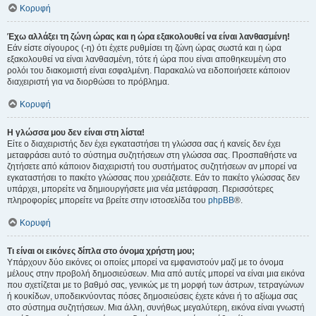
Κορυφή
Έχω αλλάξει τη ζώνη ώρας και η ώρα εξακολουθεί να είναι λανθασμένη!
Εάν είστε σίγουρος (-η) ότι έχετε ρυθμίσει τη ζώνη ώρας σωστά και η ώρα
εξακολουθεί να είναι λανθασμένη, τότε ή ώρα που είναι αποθηκευμένη στο
ρολόι του διακομιστή είναι εσφαλμένη. Παρακαλώ να ειδοποιήσετε κάποιον
διαχειριστή για να διορθώσει το πρόβλημα.
Κορυφή
Η γλώσσα μου δεν είναι στη λίστα!
Είτε ο διαχειριστής δεν έχει εγκαταστήσει τη γλώσσα σας ή κανείς δεν έχει
μεταφράσει αυτό το σύστημα συζητήσεων στη γλώσσα σας. Προσπαθήστε να
ζητήσετε από κάποιον διαχειριστή του συστήματος συζητήσεων αν μπορεί να
εγκαταστήσει το πακέτο γλώσσας που χρειάζεστε. Εάν το πακέτο γλώσσας δεν
υπάρχει, μπορείτε να δημιουργήσετε μια νέα μετάφραση. Περισσότερες
πληροφορίες μπορείτε να βρείτε στην ιστοσελίδα του
phpBB
®.
Κορυφή
Τι είναι οι εικόνες δίπλα στο όνομα χρήστη μου;
Υπάρχουν δύο εικόνες οι οποίες μπορεί να εμφανιστούν μαζί με το όνομα
μέλους στην προβολή δημοσιεύσεων. Μια από αυτές μπορεί να είναι μια εικόνα
που σχετίζεται με το βαθμό σας, γενικώς με τη μορφή των άστρων, τετραγώνων
ή κουκίδων, υποδεικνύοντας πόσες δημοσιεύσεις έχετε κάνει ή το αξίωμα σας
στο σύστημα συζητήσεων. Μια άλλη, συνήθως μεγαλύτερη, εικόνα είναι γνωστή