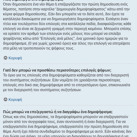
Όταν δημοσιεύετε ένα νέο θέμα ή επεξεργάζεστε την πρώτη δημοσίευση ενός
θέματος, πατήστε στην καρτέλα “Δημιουργία δημοψηφίσματος” κάτω από την
κύρια φόρμα δημοσίευσης. Εάν δεν μπορείτε να το δείτε αυτό, δεν έχετε τα
κατάλληλα δικαιώματα για να δημιουργήσετε δημοψηφίσματα. Εισάγετε έναν
τίτλο και τουλάχιστον δύο επιλογές στα κατάλληλα πεδία, διασφαλίζοντας κάθε
επιλογή να είναι σε ξεχωριστή γραμμή στην περιοχή κειμένου. Μπορείτε επίσης
να ορίσετε τον αριθμό των επιλογών ενός μέλους που μπορεί να επιλέξει
ψηφίζοντας κάτω από “Επιλογές ανά μέλος”, ένα χρονικό όριο ημερών για το
δημοψήφισμα, (0 για χωρίς χρονικό όριο) και τέλος την επιλογή να επιτρέψετε
στα μέλη να τροποποιούν τις ψήφους τους.
Κορυφή
Γιατί δεν μπορώ να προσθέσω περισσότερες επιλογές ψήφων;
Το όριο για τις επιλογές στα δημοψηφίσματα καθορίζεται από τον διαχειριστή
του συστήματος συζητήσεων. Εάν νομίζετε ότι χρειάζονται περισσότερες
επιλογές στο δικό σας δημοψήφισμα από το επιτρεπόμενο όριο, επικοινωνείτε
με τον διαχειριστή του συστήματος συζητήσεων.
Κορυφή
Πώς μπορώ να επεξεργαστώ ή να διαγράψω ένα δημοψήφισμα;
Όπως και στις δημοσιεύσεις, τα δημοψηφίσματα μπορούν να επεξεργαστούν
μόνον από τον συγγραφέα τους, έναν συντονιστή ή έναν διαχειριστή. Για να
επεξεργαστείτε ένα δημοψήφισμα, επεξεργαστείτε την πρώτη δημοσίευση στο
θέμα. Αυτή έχει πάντα συνδεδεμένο το δημοψήφισμα με αυτό. Εάν κανένας δεν
έχει δώσει μια ψήφο, τα μέλη μπορούν να διαγράψουν το δημοψήφισμα ή να