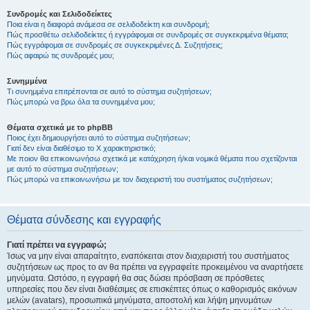
Συνδρομές και Σελιδοδείκτες
Ποια είναι η διαφορά ανάμεσα σε σελιδοδείκτη και συνδρομή;
Πώς προσθέτω σελιδοδείκτες ή εγγράφομαι σε συνδρομές σε συγκεκριμένα θέματα;
Πώς εγγράφομαι σε συνδρομές σε συγκεκριμένες Δ. Συζητήσεις;
Πώς αφαιρώ τις συνδρομές μου;
Συνημμένα
Τι συνημμένα επιτρέπονται σε αυτό το σύστημα συζητήσεων;
Πώς μπορώ να βρω όλα τα συνημμένα μου;
Θέματα σχετικά με το phpBB
Ποιος έχει δημιουργήσει αυτό το σύστημα συζητήσεων;
Γιατί δεν είναι διαθέσιμο το Χ χαρακτηριστικό;
Με ποιον θα επικοινωνήσω σχετικά με κατάχρηση ή/και νομικά θέματα που σχετίζονται
με αυτό το σύστημα συζητήσεων;
Πώς μπορώ να επικοινωνήσω με τον διαχειριστή του συστήματος συζητήσεων;
Θέματα σύνδεσης και εγγραφής
Γιατί πρέπει να εγγραφώ;
Ίσως να μην είναι απαραίτητο, εναπόκειται στον διαχειριστή του συστήματος
συζητήσεων ως προς το αν θα πρέπει να εγγραφείτε προκειμένου να αναρτήσετε
μηνύματα. Ωστόσο, η εγγραφή θα σας δώσει πρόσβαση σε πρόσθετες
υπηρεσίες που δεν είναι διαθέσιμες σε επισκέπτες όπως ο καθορισμός εικόνων
μελών (avatars), προσωπικά μηνύματα, αποστολή και λήψη μηνυμάτων