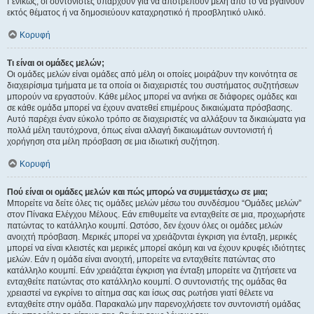
Γενικώς, οι συντονιστές υπάρχουν για να αποτρέπουν μέλη από το να βγαίνουν
εκτός θέματος ή να δημοσιεύουν καταχρηστικό ή προσβλητικό υλικό.
Κορυφή
Τι είναι οι ομάδες μελών;
Οι ομάδες μελών είναι ομάδες από μέλη οι οποίες μοιράζουν την κοινότητα σε
διαχειρίσιμα τμήματα με τα οποία οι διαχειριστές του συστήματος συζητήσεων
μπορούν να εργαστούν. Κάθε μέλος μπορεί να ανήκει σε διάφορες ομάδες και
σε κάθε ομάδα μπορεί να έχουν ανατεθεί επιμέρους δικαιώματα πρόσβασης.
Αυτό παρέχει έναν εύκολο τρόπο σε διαχειριστές να αλλάξουν τα δικαιώματα για
πολλά μέλη ταυτόχρονα, όπως είναι αλλαγή δικαιωμάτων συντονιστή ή
χορήγηση στα μέλη πρόσβαση σε μια ιδιωτική συζήτηση.
Κορυφή
Πού είναι οι ομάδες μελών και πώς μπορώ να συμμετάσχω σε μια;
Μπορείτε να δείτε όλες τις ομάδες μελών μέσω του συνδέσμου “Ομάδες μελών”
στον Πίνακα Ελέγχου Μέλους. Εάν επιθυμείτε να ενταχθείτε σε μια, προχωρήστε
πατώντας το κατάλληλο κουμπί. Ωστόσο, δεν έχουν όλες οι ομάδες μελών
ανοιχτή πρόσβαση. Μερικές μπορεί να χρειάζονται έγκριση για ένταξη, μερικές
μπορεί να είναι κλειστές και μερικές μπορεί ακόμη και να έχουν κρυφές ιδιότητες
μελών. Εάν η ομάδα είναι ανοιχτή, μπορείτε να ενταχθείτε πατώντας στο
κατάλληλο κουμπί. Εάν χρειάζεται έγκριση για ένταξη μπορείτε να ζητήσετε να
ενταχθείτε πατώντας στο κατάλληλο κουμπί. Ο συντονιστής της ομάδας θα
χρειαστεί να εγκρίνει το αίτημα σας και ίσως σας ρωτήσει γιατί θέλετε να
ενταχθείτε στην ομάδα. Παρακαλώ μην παρενοχλήσετε τον συντονιστή ομάδας