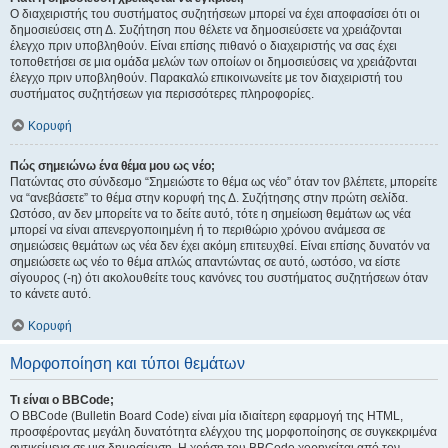
Ο διαχειριστής του συστήματος συζητήσεων μπορεί να έχει αποφασίσει ότι οι
δημοσιεύσεις στη Δ. Συζήτηση που θέλετε να δημοσιεύσετε να χρειάζονται
έλεγχο πριν υποβληθούν. Είναι επίσης πιθανό ο διαχειριστής να σας έχει
τοποθετήσει σε μια ομάδα μελών των οποίων οι δημοσιεύσεις να χρειάζονται
έλεγχο πριν υποβληθούν. Παρακαλώ επικοινωνείτε με τον διαχειριστή του
συστήματος συζητήσεων για περισσότερες πληροφορίες.
Κορυφή
Πώς σημειώνω ένα θέμα μου ως νέο;
Πατώντας στο σύνδεσμο “Σημειώστε το θέμα ως νέο” όταν τον βλέπετε, μπορείτε
να “ανεβάσετε” το θέμα στην κορυφή της Δ. Συζήτησης στην πρώτη σελίδα.
Ωστόσο, αν δεν μπορείτε να το δείτε αυτό, τότε η σημείωση θεμάτων ως νέα
μπορεί να είναι απενεργοποιημένη ή το περιθώριο χρόνου ανάμεσα σε
σημειώσεις θεμάτων ως νέα δεν έχει ακόμη επιτευχθεί. Είναι επίσης δυνατόν να
σημειώσετε ως νέο το θέμα απλώς απαντώντας σε αυτό, ωστόσο, να είστε
σίγουρος (-η) ότι ακολουθείτε τους κανόνες του συστήματος συζητήσεων όταν
το κάνετε αυτό.
Κορυφή
Μορφοποίηση και τύποι θεμάτων
Τι είναι ο BBCode;
Ο BBCode (Bulletin Board Code) είναι μία ιδιαίτερη εφαρμογή της HTML,
προσφέροντας μεγάλη δυνατότητα ελέγχου της μορφοποίησης σε συγκεκριμένα