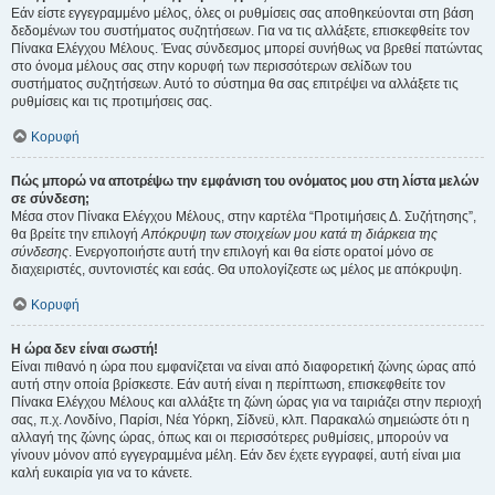
Εάν είστε εγγεγραμμένο μέλος, όλες οι ρυθμίσεις σας αποθηκεύονται στη βάση
δεδομένων του συστήματος συζητήσεων. Για να τις αλλάξετε, επισκεφθείτε τον
Πίνακα Ελέγχου Μέλους. Ένας σύνδεσμος μπορεί συνήθως να βρεθεί πατώντας
στο όνομα μέλους σας στην κορυφή των περισσότερων σελίδων του
συστήματος συζητήσεων. Αυτό το σύστημα θα σας επιτρέψει να αλλάξετε τις
ρυθμίσεις και τις προτιμήσεις σας.
Κορυφή
Πώς μπορώ να αποτρέψω την εμφάνιση του ονόματος μου στη λίστα μελών
σε σύνδεση;
Μέσα στον Πίνακα Ελέγχου Μέλους, στην καρτέλα “Προτιμήσεις Δ. Συζήτησης”,
θα βρείτε την επιλογή
Απόκρυψη των στοιχείων μου κατά τη διάρκεια της
σύνδεσης
. Ενεργοποιήστε αυτή την επιλογή και θα είστε ορατοί μόνο σε
διαχειριστές, συντονιστές και εσάς. Θα υπολογίζεστε ως μέλος με απόκρυψη.
Κορυφή
Η ώρα δεν είναι σωστή!
Είναι πιθανό η ώρα που εμφανίζεται να είναι από διαφορετική ζώνης ώρας από
αυτή στην οποία βρίσκεστε. Εάν αυτή είναι η περίπτωση, επισκεφθείτε τον
Πίνακα Ελέγχου Μέλους και αλλάξτε τη ζώνη ώρας για να ταιριάζει στην περιοχή
σας, π.χ. Λονδίνο, Παρίσι, Νέα Υόρκη, Σίδνεϋ, κλπ. Παρακαλώ σημειώστε ότι η
αλλαγή της ζώνης ώρας, όπως και οι περισσότερες ρυθμίσεις, μπορούν να
γίνουν μόνον από εγγεγραμμένα μέλη. Εάν δεν έχετε εγγραφεί, αυτή είναι μια
καλή ευκαιρία για να το κάνετε.