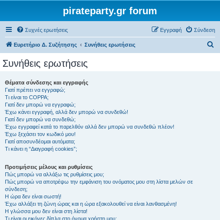
pirateparty.gr forum
Συχνές ερωτήσεις
Εγγραφή
Σύνδεση
Α
Ευρετήριο Δ. Συζήτησης
Συνήθεις ερωτήσεις
ν
Συνήθεις ερωτήσεις
α
ζ
Θέματα σύνδεσης και εγγραφής
Γιατί πρέπει να εγγραφώ;
ή
Τι είναι το COPPA;
τ
Γιατί δεν μπορώ να εγγραφώ;
Έχω κάνει εγγραφή, αλλά δεν μπορώ να συνδεθώ!
η
Γιατί δεν μπορώ να συνδεθώ;
Έχω εγγραφεί κατά το παρελθόν αλλά δεν μπορώ να συνδεθώ πλέον!
σ
Έχω ξεχάσει τον κωδικό μου!
η
Γιατί αποσυνδέομαι αυτόματα;
Τι κάνει η “Διαγραφή cookies”;
Προτιμήσεις μέλους και ρυθμίσεις
Πώς μπορώ να αλλάξω τις ρυθμίσεις μου;
Πώς μπορώ να αποτρέψω την εμφάνιση του ονόματος μου στη λίστα μελών σε
σύνδεση;
Η ώρα δεν είναι σωστή!
Έχω αλλάξει τη ζώνη ώρας και η ώρα εξακολουθεί να είναι λανθασμένη!
Η γλώσσα μου δεν είναι στη λίστα!
Τι είναι οι εικόνες δίπλα στο όνομα χρήστη μου;