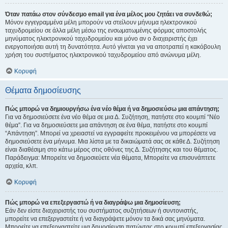
Όταν πατάω στον σύνδεσμο email για ένα μέλος μου ζητάει να συνδεθώ;
Μόνον εγγεγραμμένα μέλη μπορούν να στείλουν μήνυμα ηλεκτρονικού
ταχυδρομείου σε άλλα μέλη μέσω της ενσωματωμένης φόρμας αποστολής
μηνύματος ηλεκτρονικού ταχυδρομείου και μόνο αν ο διαχειριστής έχει
ενεργοποιήσει αυτή τη δυνατότητα. Αυτό γίνεται για να αποτραπεί η κακόβουλη
χρήση του συστήματος ηλεκτρονικού ταχυδρομείου από ανώνυμα μέλη.
Κορυφή
Θέματα δημοσίευσης
Πώς μπορώ να δημιουργήσω ένα νέο θέμα ή να δημοσιεύσω μια απάντηση;
Για να δημοσιεύσετε ένα νέο θέμα σε μια Δ. Συζήτηση, πατήστε στο κουμπί “Νέο
θέμα”. Για να δημοσιεύσετε μια απάντηση σε ένα θέμα, πατήστε στο κουμπί
“Απάντηση”. Μπορεί να χρειαστεί να εγγραφείτε προκειμένου να μπορέσετε να
δημοσιεύσετε ένα μήνυμα. Μια λίστα με τα δικαιώματά σας σε κάθε Δ. Συζήτηση
είναι διαθέσιμη στο κάτω μέρος στις οθόνες της Δ. Συζήτησης και του θέματος.
Παράδειγμα: Μπορείτε να δημοσιεύετε νέα θέματα, Μπορείτε να επισυνάπτετε
αρχεία, κλπ.
Κορυφή
Πώς μπορώ να επεξεργαστώ ή να διαγράψω μια δημοσίευση;
Εάν δεν είστε διαχειριστής του συστήματος συζητήσεων ή συντονιστής,
μπορείτε να επεξεργαστείτε ή να διαγράψετε μόνον τα δικά σας μηνύματα.
Μπορείτε να επεξεργαστείτε μια δημοσίευση πατώντας στο κουμπί επεξεργασίας