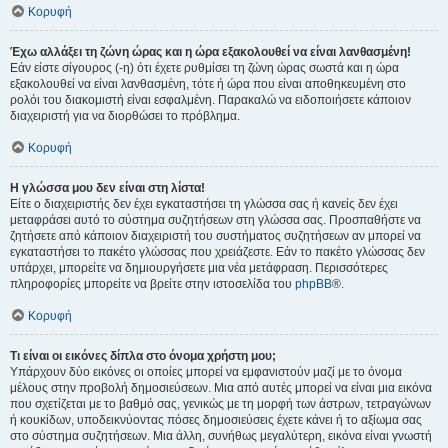
Κορυφή
Έχω αλλάξει τη ζώνη ώρας και η ώρα εξακολουθεί να είναι λανθασμένη!
Εάν είστε σίγουρος (-η) ότι έχετε ρυθμίσει τη ζώνη ώρας σωστά και η ώρα
εξακολουθεί να είναι λανθασμένη, τότε ή ώρα που είναι αποθηκευμένη στο
ρολόι του διακομιστή είναι εσφαλμένη. Παρακαλώ να ειδοποιήσετε κάποιον
διαχειριστή για να διορθώσει το πρόβλημα.
Κορυφή
Η γλώσσα μου δεν είναι στη λίστα!
Είτε ο διαχειριστής δεν έχει εγκαταστήσει τη γλώσσα σας ή κανείς δεν έχει
μεταφράσει αυτό το σύστημα συζητήσεων στη γλώσσα σας. Προσπαθήστε να
ζητήσετε από κάποιον διαχειριστή του συστήματος συζητήσεων αν μπορεί να
εγκαταστήσει το πακέτο γλώσσας που χρειάζεστε. Εάν το πακέτο γλώσσας δεν
υπάρχει, μπορείτε να δημιουργήσετε μια νέα μετάφραση. Περισσότερες
πληροφορίες μπορείτε να βρείτε στην ιστοσελίδα του
phpBB
®.
Κορυφή
Τι είναι οι εικόνες δίπλα στο όνομα χρήστη μου;
Υπάρχουν δύο εικόνες οι οποίες μπορεί να εμφανιστούν μαζί με το όνομα
μέλους στην προβολή δημοσιεύσεων. Μια από αυτές μπορεί να είναι μια εικόνα
που σχετίζεται με το βαθμό σας, γενικώς με τη μορφή των άστρων, τετραγώνων
ή κουκίδων, υποδεικνύοντας πόσες δημοσιεύσεις έχετε κάνει ή το αξίωμα σας
στο σύστημα συζητήσεων. Μια άλλη, συνήθως μεγαλύτερη, εικόνα είναι γνωστή