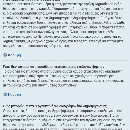
Όταν δημοσιεύετε ένα νέο θέμα ή επεξεργάζεστε την πρώτη δημοσίευση ενός
θέματος, πατήστε στην καρτέλα “Δημιουργία δημοψηφίσματος” κάτω από την
κύρια φόρμα δημοσίευσης. Εάν δεν μπορείτε να το δείτε αυτό, δεν έχετε τα
κατάλληλα δικαιώματα για να δημιουργήσετε δημοψηφίσματα. Εισάγετε έναν
τίτλο και τουλάχιστον δύο επιλογές στα κατάλληλα πεδία, διασφαλίζοντας κάθε
επιλογή να είναι σε ξεχωριστή γραμμή στην περιοχή κειμένου. Μπορείτε επίσης
να ορίσετε τον αριθμό των επιλογών ενός μέλους που μπορεί να επιλέξει
ψηφίζοντας κάτω από “Επιλογές ανά μέλος”, ένα χρονικό όριο ημερών για το
δημοψήφισμα, (0 για χωρίς χρονικό όριο) και τέλος την επιλογή να επιτρέψετε
στα μέλη να τροποποιούν τις ψήφους τους.
Κορυφή
Γιατί δεν μπορώ να προσθέσω περισσότερες επιλογές ψήφων;
Το όριο για τις επιλογές στα δημοψηφίσματα καθορίζεται από τον διαχειριστή
του συστήματος συζητήσεων. Εάν νομίζετε ότι χρειάζονται περισσότερες
επιλογές στο δικό σας δημοψήφισμα από το επιτρεπόμενο όριο, επικοινωνείτε
με τον διαχειριστή του συστήματος συζητήσεων.
Κορυφή
Πώς μπορώ να επεξεργαστώ ή να διαγράψω ένα δημοψήφισμα;
Όπως και στις δημοσιεύσεις, τα δημοψηφίσματα μπορούν να επεξεργαστούν
μόνον από τον συγγραφέα τους, έναν συντονιστή ή έναν διαχειριστή. Για να
επεξεργαστείτε ένα δημοψήφισμα, επεξεργαστείτε την πρώτη δημοσίευση στο
θέμα. Αυτή έχει πάντα συνδεδεμένο το δημοψήφισμα με αυτό. Εάν κανένας δεν
έχει δώσει μια ψήφο, τα μέλη μπορούν να διαγράψουν το δημοψήφισμα ή να