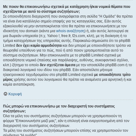
Με ποιον θα επικοινωνήσω σχετικά με κατάχρηση ή/και νομικά θέματα που
σχετίζονται με αυτό το σύστημα συζητήσεων;
Σε οποιονδήποτε διαχειριστή που αναγράφεται στη σελίδα “Η Ομάδα” θα πρέπει
να είναι ένα κατάλληλο σημείο επαφής για τις καταγγελίες σας. Εάν αυτός
εξακολουθεί να μην ανταποκρίνεται τότε θα πρέπει να επικοινωνήσετε με τον
ιδιοκτήτη του domain (κάντε μια
whois αναζήτηση
) ή, εάν αυτός λειτουργεί σε
μια δωρεάν υπηρεσία (π.χ. Yahoo !, free.fr, f2s.com, κλπ), με τη διοίκηση ή το
τμήμα καταχρήσεων της υπηρεσίας αυτής. Παρακαλώ σημειώστε ότι το phpBB
Limited
δεν έχει καμία αρμοδιότητα
και δεν μπορεί με οποιονδήποτε τρόπο να
θεωρηθεί υπεύθυνο για το πώς, πού ή από ποιον χρησιμοποιείται αυτό το
σύστημα συζητήσεων. Μην επικοινωνείτε με το phpBB Limited σχετικά με
οποιαδήποτε νομικό (παύσης και παράλειψης, ευθύνης, συκοφαντικό σχόλιο,
κλπ.) ζήτημα το οποίο
δεν σχετίζεται άμεσα
με την ιστοσελίδα phpBB.com ή το
διακριτικό λογισμικό του ιδίου του phpBB. Εάν αποστείλετε μήνυμα
ηλεκτρονικού ταχυδρομείου στο phpBB Limited σχετικά
με οποιοδήποτε τρίτο
μέρος
χρήσης αυτού του λογισμικού θα πρέπει να αναμένετε μια αρνητική ή και
καμία ανταπόκριση.
Κορυφή
Πώς μπορώ να επικοινωνήσω με τον διαχειριστή του συστήματος
συζητήσεων;
Όλα τα μέλη του συστήματος συζητήσεων μπορούν να χρησιμοποιούν τη
φόρμα “Επικοινωνήστε μαζί μας”, εάν η επιλογή είναι ενεργοποιημένη από τον
διαχειριστή του συστήματος συζητήσεων.
Τα μέλη του συστήματος συζητήσεων μπορούν επίσης να χρησιμοποιούν τον
σύνδεσμο “Η ομάδα”.