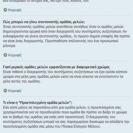
εάν απορρίψει το αίτημα σας, θα έχει τους λόγους του.
Κορυφή
Πώς μπορώ να γίνω συντονιστής ομάδας μελών;
Ένας συντονιστής ομάδας μελών ανατίθεται συνήθως όταν οι ομάδες μελών
δημιουργούνται αρχικά από έναν διαχειριστή του συστήματος συζητήσεων. Αν
ενδιαφέρεστε να γίνετε συντονιστής ομάδας, το πρώτο σημείο επαφής θα πρέπει
να είναι ένας διαχειριστής. Προσπαθήστε στέλνοντάς του ένα προσωπικό
μήνυμα.
Κορυφή
Γιατί μερικές ομάδες μελών εμφανίζονται με διαφορετικό χρώμα;
Είναι πιθανό ο διαχειριστής του συστήματος συζητήσεων να έχει ορίσει κάποιο
χρώμα στα μέλη μιας ομάδας μελών ώστε να είναι εύκολο να εντοπιστούν τα
μέλη αυτής της ομάδας.
Κορυφή
Τι είναι η “Προεπιλεγμένη ομάδα μελών”;
Εάν είστε μέλος σε παραπάνω από μια ομάδα μελών, η προεπιλεγμένη σας
χρησιμοποιείται για να προσδιορίσει ποια ομάδα θα πρέπει να δείξει το χρώμα
και το βαθμό της ομάδας για εσάς από προεπιλογή. Ο διαχειριστής του
συστήματος συζητήσεων μπορεί να σας παραχωρήσει δικαίωμα να αλλάξετε την
προεπιλεγμένη ομάδα σας μέσω του Πίνακα Ελέγχου Μέλους.