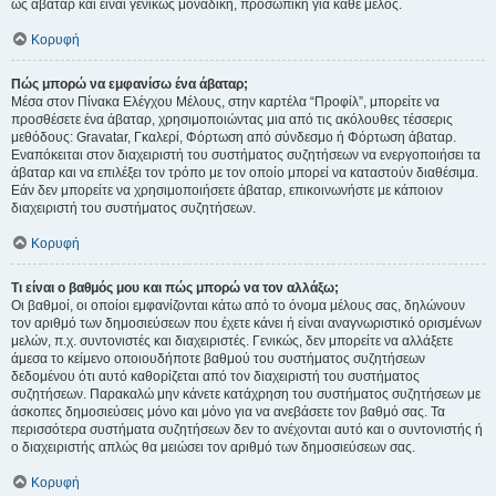
ως άβαταρ και είναι γενικώς μοναδική, προσωπική για κάθε μέλος.
Κορυφή
Πώς μπορώ να εμφανίσω ένα άβαταρ;
Μέσα στον Πίνακα Ελέγχου Μέλους, στην καρτέλα “Προφίλ”, μπορείτε να
προσθέσετε ένα άβαταρ, χρησιμοποιώντας μια από τις ακόλουθες τέσσερις
μεθόδους: Gravatar, Γκαλερί, Φόρτωση από σύνδεσμο ή Φόρτωση άβαταρ.
Εναπόκειται στον διαχειριστή του συστήματος συζητήσεων να ενεργοποιήσει τα
άβαταρ και να επιλέξει τον τρόπο με τον οποίο μπορεί να καταστούν διαθέσιμα.
Εάν δεν μπορείτε να χρησιμοποιήσετε άβαταρ, επικοινωνήστε με κάποιον
διαχειριστή του συστήματος συζητήσεων.
Κορυφή
Τι είναι ο βαθμός μου και πώς μπορώ να τον αλλάξω;
Οι βαθμοί, οι οποίοι εμφανίζονται κάτω από το όνομα μέλους σας, δηλώνουν
τον αριθμό των δημοσιεύσεων που έχετε κάνει ή είναι αναγνωριστικό ορισμένων
μελών, π.χ. συντονιστές και διαχειριστές. Γενικώς, δεν μπορείτε να αλλάξετε
άμεσα το κείμενο οποιουδήποτε βαθμού του συστήματος συζητήσεων
δεδομένου ότι αυτό καθορίζεται από τον διαχειριστή του συστήματος
συζητήσεων. Παρακαλώ μην κάνετε κατάχρηση του συστήματος συζητήσεων με
άσκοπες δημοσιεύσεις μόνο και μόνο για να ανεβάσετε τον βαθμό σας. Τα
περισσότερα συστήματα συζητήσεων δεν το ανέχονται αυτό και ο συντονιστής ή
ο διαχειριστής απλώς θα μειώσει τον αριθμό των δημοσιεύσεων σας.
Κορυφή