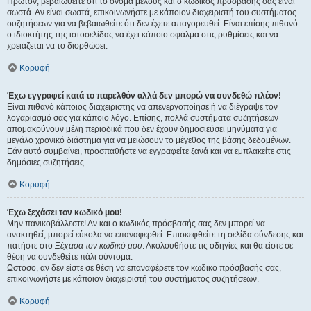
Πρώτον, βεβαιωθείτε ότι το όνομα μέλους και ο κωδικός πρόσβασής σας είναι
σωστά. Αν είναι σωστά, επικοινωνήστε με κάποιον διαχειριστή του συστήματος
συζητήσεων για να βεβαιωθείτε ότι δεν έχετε απαγορευθεί. Είναι επίσης πιθανό
ο ιδιοκτήτης της ιστοσελίδας να έχει κάποιο σφάλμα στις ρυθμίσεις και να
χρειάζεται να το διορθώσει.
Κορυφή
Έχω εγγραφεί κατά το παρελθόν αλλά δεν μπορώ να συνδεθώ πλέον!
Είναι πιθανό κάποιος διαχειριστής να απενεργοποίησε ή να διέγραψε τον
λογαριασμό σας για κάποιο λόγο. Επίσης, πολλά συστήματα συζητήσεων
απομακρύνουν μέλη περιοδικά που δεν έχουν δημοσιεύσει μηνύματα για
μεγάλο χρονικό διάστημα για να μειώσουν το μέγεθος της βάσης δεδομένων.
Εάν αυτό συμβαίνει, προσπαθήστε να εγγραφείτε ξανά και να εμπλακείτε στις
δημόσιες συζητήσεις.
Κορυφή
Έχω ξεχάσει τον κωδικό μου!
Μην πανικοβάλλεστε! Αν και ο κωδικός πρόσβασής σας δεν μπορεί να
ανακτηθεί, μπορεί εύκολα να επαναφερθεί. Επισκεφθείτε τη σελίδα σύνδεσης και
πατήστε στο
Ξέχασα τον κωδικό μου
. Ακολουθήστε τις οδηγίες και θα είστε σε
θέση να συνδεθείτε πάλι σύντομα.
Ωστόσο, αν δεν είστε σε θέση να επαναφέρετε τον κωδικό πρόσβασής σας,
επικοινωνήστε με κάποιον διαχειριστή του συστήματος συζητήσεων.
Κορυφή