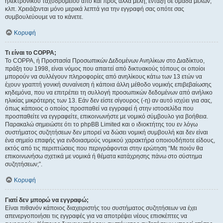
ηλεκτρονικού ταχυδρομείου από και προς άλλα μέλη, ένταξη σε ομάδα μελών,
κλπ. Χρειάζονται μόνο μερικά λεπτά για την εγγραφή σας οπότε σας
συμβουλεύουμε να το κάνετε.
Κορυφή
Τι είναι το COPPA;
Το COPPA, ή Προστασία Προσωπικών Δεδομένων Ανηλίκων στο Διαδίκτυο,
πράξη του 1998, είναι νόμος που απαιτεί από δικτυακούς τόπους οι οποίοι
μπορούν να συλλέγουν πληροφορίες από ανηλίκους κάτω των 13 ετών να
έχουν γραπτή γονική συναίνεση ή κάποια άλλη μέθοδο νομικής επιβεβαίωσης
κηδεμόνα, που να επιτρέπει τη συλλογή προσωπικών δεδομένων από ανήλικο
ηλικίας μικρότερης των 13. Εάν δεν είστε σίγουρος (-η) αν αυτό ισχύει για σας,
όπως κάποιος ο οποίος προσπαθεί να εγγραφεί ή στην ιστοσελίδα που
προσπαθείτε να εγγραφείτε, επικοινωνήστε με νομικό σύμβουλο για βοήθεια.
Παρακαλώ σημειώστε ότι το phpBB Limited και ο ιδιοκτήτης του εν λόγω
συστήματος συζητήσεων δεν μπορεί να δώσει νομική συμβουλή και δεν είναι
ένα σημείο επαφής για ενδοιασμούς νομικού χαρακτήρα οποιουδήποτε είδους,
εκτός από τις περιπτώσεις που περιγράφονται στην ερώτηση “Με ποιόν θα
επικοινωνήσω σχετικά με νομικά ή θέματα κατάχρησης πάνω στο σύστημα
συζητήσεων;”.
Κορυφή
Γιατί δεν μπορώ να εγγραφώ;
Είναι πιθανόν κάποιος διαχειριστής του συστήματος συζητήσεων να έχει
απενεργοποιήσει τις εγγραφές για να αποτρέψει νέους επισκέπτες να