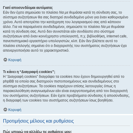
Γιατί αποσυνδέομαι αυτόματα;
Εάν δεν έχετε σημειώσει το πλαίσιο
Να με θυμάσαι
κατά τη σύνδεση σας, το
σύστημα συζητήσεων θα σας διατηρεί συνδεδεμένο μόνο για έναν καθορισμένο
χρόνο. Αυτό αποτρέπει την κατάχρηση του λογαριασμού σας από κάποιον
άλλο. Για να παραμείνετε συνδεδεμένοι, σημειώστε το πλαίσιο
Να με θυμάσαι
κατά τη σύνδεση σας. Αυτό δεν συνιστάται εάν συνδέεστε στο σύστημα
συζητήσεων από έναν κοινόχρηστο υπολογιστή, π.χ. βιβλιοθήκη, internet cafe,
πανεπιστημιακό εργαστήριο υπολογιστών, κλπ. Εάν δεν βλέπετε αυτό το
πλαίσιο επιλογής σημαίνει ότι ο διαχειριστής του συστήματος συζητήσεων έχει
απενεργοποιήσει αυτό το χαρακτηριστικό.
Κορυφή
Τι κάνει η “Διαγραφή cookies”;
Η “Διαγραφή cookies” διαγράφει τα cookies που έχουν δημιουργηθεί από το
phpBB τα οποία σας διατηρούν πιστοποιημένους και συνδεδεμένους στο
σύστημα συζητήσεων. Τα cookies παρέχουν επίσης λειτουργίες όπως η
παρακολούθηση αναγνωσμένων εάν είναι ενεργοποιημένη από τον διαχειριστή
του συστήματος συζητήσεων. Εάν έχετε προβλήματα σύνδεσης ή αποσύνδεσης,
η διαγραφή των cookies του συστήματος συζητήσεων ίσως βοηθήσει.
Κορυφή
Προτιμήσεις μέλους και ρυθμίσεις
Πώς μπορώ να αλλάξω τις ρυθμίσεις μου;