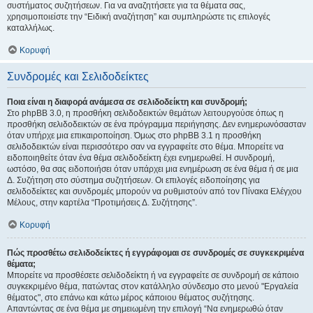
συστήματος συζητήσεων. Για να αναζητήσετε για τα θέματα σας,
χρησιμοποιείστε την “Ειδική αναζήτηση” και συμπληρώστε τις επιλογές
καταλλήλως.
Κορυφή
Συνδρομές και Σελιδοδείκτες
Ποια είναι η διαφορά ανάμεσα σε σελιδοδείκτη και συνδρομή;
Στο phpBB 3.0, η προσθήκη σελιδοδεικτών θεμάτων λειτουργούσε όπως η
προσθήκη σελιδοδεικτών σε ένα πρόγραμμα περιήγησης. Δεν ενημερωνόσασταν
όταν υπήρχε μια επικαιροποίηση. Όμως στο phpBB 3.1 η προσθήκη
σελιδοδεικτών είναι περισσότερο σαν να εγγραφείτε στο θέμα. Μπορείτε να
ειδοποιηθείτε όταν ένα θέμα σελιδοδείκτη έχει ενημερωθεί. Η συνδρομή,
ωστόσο, θα σας ειδοποιήσει όταν υπάρχει μια ενημέρωση σε ένα θέμα ή σε μια
Δ. Συζήτηση στο σύστημα συζητήσεων. Οι επιλογές ειδοποίησης για
σελιδοδείκτες και συνδρομές μπορούν να ρυθμιστούν από τον Πίνακα Ελέγχου
Μέλους, στην καρτέλα “Προτιμήσεις Δ. Συζήτησης”.
Κορυφή
Πώς προσθέτω σελιδοδείκτες ή εγγράφομαι σε συνδρομές σε συγκεκριμένα
θέματα;
Μπορείτε να προσθέσετε σελιδοδείκτη ή να εγγραφείτε σε συνδρομή σε κάποιο
συγκεκριμένο θέμα, πατώντας στον κατάλληλο σύνδεσμο στο μενού "Εργαλεία
θέματος", στο επάνω και κάτω μέρος κάποιου θέματος συζήτησης.
Απαντώντας σε ένα θέμα με σημειωμένη την επιλογή “Να ενημερωθώ όταν