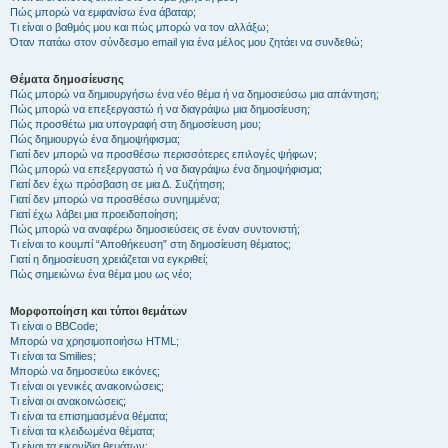
Πώς μπορώ να εμφανίσω ένα άβαταρ;
Τι είναι ο βαθμός μου και πώς μπορώ να τον αλλάξω;
Όταν πατάω στον σύνδεσμο email για ένα μέλος μου ζητάει να συνδεθώ;
Θέματα δημοσίευσης
Πώς μπορώ να δημιουργήσω ένα νέο θέμα ή να δημοσιεύσω μια απάντηση;
Πώς μπορώ να επεξεργαστώ ή να διαγράψω μια δημοσίευση;
Πώς προσθέτω μια υπογραφή στη δημοσίευση μου;
Πώς δημιουργώ ένα δημοψήφισμα;
Γιατί δεν μπορώ να προσθέσω περισσότερες επιλογές ψήφων;
Πώς μπορώ να επεξεργαστώ ή να διαγράψω ένα δημοψήφισμα;
Γιατί δεν έχω πρόσβαση σε μια Δ. Συζήτηση;
Γιατί δεν μπορώ να προσθέσω συνημμένα;
Γιατί έχω λάβει μια προειδοποίηση;
Πώς μπορώ να αναφέρω δημοσιεύσεις σε έναν συντονιστή;
Τι είναι το κουμπί “Αποθήκευση” στη δημοσίευση θέματος;
Γιατί η δημοσίευση χρειάζεται να εγκριθεί;
Πώς σημειώνω ένα θέμα μου ως νέο;
Μορφοποίηση και τύποι θεμάτων
Τι είναι ο BBCode;
Μπορώ να χρησιμοποιήσω HTML;
Τι είναι τα Smilies;
Μπορώ να δημοσιεύω εικόνες;
Τι είναι οι γενικές ανακοινώσεις;
Τι είναι οι ανακοινώσεις;
Τι είναι τα επισημασμένα θέματα;
Τι είναι τα κλειδωμένα θέματα;
Τι είναι τα εικονίδια θεμάτων;