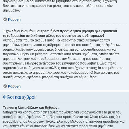
συγκεκριμένο μέλος, αναφέρετε τα μηνύματα στους συντονιστές. Έχουν τη
δυνατότητα να αποτρέψουν ένα μέλος από την αποστολή προσωπικών
μηνυμάτων.
Κορυφή
Έχω λάβει ένα μήνυμα spam ή ένα προσβλητικό μήνυμα ηλεκτρονικού
ταχυδρομείου από κάποιο μέλος του συστήματος συζητήσεων!
Λυπούμαστε που το ακούμε αυτό. Το χαρακτηριστικό λειτουργίας των
μηνυμάτων ηλεκτρονικού ταχυδρομείου αυτού του συστήματος συζητήσεων
συμπεριλαμβάνουν ασφαλιστικές δικλείδες για να προσπαθήσουμε και να
παρακολουθήσουμε μέλη που αποστέλλουν τέτοια μηνύματα, οπότε στείλτε
μήνυμα ηλεκτρονικού ταχυδρομείου στον διαχειριστή του συστήματος
συζητήσεων με πλήρες αντίγραφο του μηνύματος που λάβατε. Είναι πολύ
σημαντικό να υπάρχουν οι κεφαλίδες που περιέχουν τα στοιχεία του μέλους το
οποίο απέστειλε το μήνυμα ηλεκτρονικού ταχυδρομείου. Ο διαχειριστής του
συστήματος συζητήσεων μπορεί στη συνέχεια να λάβει μέτρα.
Κορυφή
Φίλοι και εχθροί
Τι είναι η λίστα Φίλων και Εχθρών;
Μπορείτε να χρησιμοποιήσετε αυτές τις λίστες για να οργανώσετε τα μέλη του
συστήματος συζητήσεων. Τα μέλη που προστίθενται στη λίστα φίλων σας θα
εμφανίζονται σε λίστα στον Πίνακα Ελέγχου Μέλους για γρήγορη πρόσβαση για
να βλέπετε εάν είναι συνδεδεμένοι και να στέλνετε προσωπικά μηνύματα.