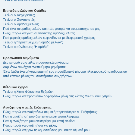
Επίπεδα μελών και Ομάδες
Τι είναι οι Διαχειριστές;
Τι είναι οι Συντονιστές;
Τι είναι οι ομάδες μελών;
Πού είναι οι ομάδες μελών και πώς μπορώ να συμμετάσχω σε μια;
Πώς μπορώ να γίνω συντονιστής ομάδας μελών;
Γιατί μερικές ομάδες μελών εμφανίζονται με διαφορετικό χρώμα;
Τι είναι η “Προεπιλεγμένη ομάδα μελών”;
Τι είναι ο σύνδεσμος "Η ομάδα”;
Προσωπικά Μηνύματα
Δεν μπορώ να στείλω προσωπικά μηνύματα!
Λαμβάνω συνέχεια ανεπιθύμητα μηνύματα!
Έχω λάβει ένα μήνυμα spam ή ένα προσβλητικό μήνυμα ηλεκτρονικού ταχυδρομείου
από κάποιο μέλος του συστήματος συζητήσεων!
Φίλοι και εχθροί
Τι είναι η λίστα Φίλων και Εχθρών;
Πώς μπορώ να προσθέσω / αφαιρέσω μέλη στις λίστες Φίλων και Εχθρών;
Αναζήτηση στις Δ. Συζητήσεις
Πώς μπορώ να αναζητήσω σε μια ή περισσότερες Δ. Συζητήσεις;
Γιατί η αναζήτησή μου δεν επιστρέφει αποτελέσματα;
Γιατί η αναζήτηση μου επιστρέφει μια κενή σελίδα;
Πώς μπορώ να αναζητήσω για μέλη;
Πώς μπορώ να βρω τις δημοσιεύσεις μου και τα θέματά μου;