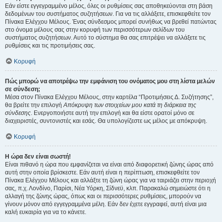
Εάν είστε εγγεγραμμένο μέλος, όλες οι ρυθμίσεις σας αποθηκεύονται στη βάση
δεδομένων του συστήματος συζητήσεων. Για να τις αλλάξετε, επισκεφθείτε τον
Πίνακα Ελέγχου Μέλους. Ένας σύνδεσμος μπορεί συνήθως να βρεθεί πατώντας
στο όνομα μέλους σας στην κορυφή των περισσότερων σελίδων του
συστήματος συζητήσεων. Αυτό το σύστημα θα σας επιτρέψει να αλλάξετε τις
ρυθμίσεις και τις προτιμήσεις σας.
Κορυφή
Πώς μπορώ να αποτρέψω την εμφάνιση του ονόματος μου στη λίστα μελών
σε σύνδεση;
Μέσα στον Πίνακα Ελέγχου Μέλους, στην καρτέλα “Προτιμήσεις Δ. Συζήτησης”,
θα βρείτε την επιλογή
Απόκρυψη των στοιχείων μου κατά τη διάρκεια της
σύνδεσης
. Ενεργοποιήστε αυτή την επιλογή και θα είστε ορατοί μόνο σε
διαχειριστές, συντονιστές και εσάς. Θα υπολογίζεστε ως μέλος με απόκρυψη.
Κορυφή
Η ώρα δεν είναι σωστή!
Είναι πιθανό η ώρα που εμφανίζεται να είναι από διαφορετική ζώνης ώρας από
αυτή στην οποία βρίσκεστε. Εάν αυτή είναι η περίπτωση, επισκεφθείτε τον
Πίνακα Ελέγχου Μέλους και αλλάξτε τη ζώνη ώρας για να ταιριάζει στην περιοχή
σας, π.χ. Λονδίνο, Παρίσι, Νέα Υόρκη, Σίδνεϋ, κλπ. Παρακαλώ σημειώστε ότι η
αλλαγή της ζώνης ώρας, όπως και οι περισσότερες ρυθμίσεις, μπορούν να
γίνουν μόνον από εγγεγραμμένα μέλη. Εάν δεν έχετε εγγραφεί, αυτή είναι μια
καλή ευκαιρία για να το κάνετε.