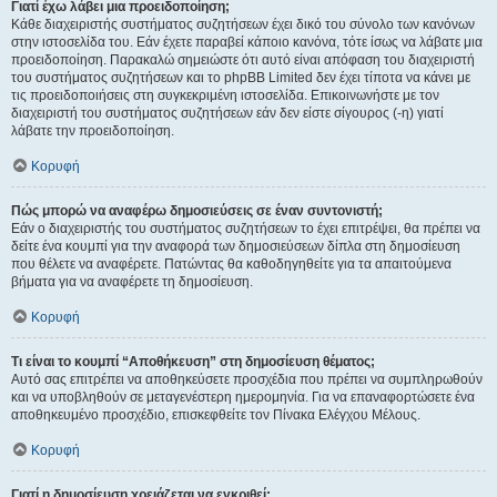
Γιατί έχω λάβει μια προειδοποίηση;
Κάθε διαχειριστής συστήματος συζητήσεων έχει δικό του σύνολο των κανόνων
στην ιστοσελίδα του. Εάν έχετε παραβεί κάποιο κανόνα, τότε ίσως να λάβατε μια
προειδοποίηση. Παρακαλώ σημειώστε ότι αυτό είναι απόφαση του διαχειριστή
του συστήματος συζητήσεων και το phpBB Limited δεν έχει τίποτα να κάνει με
τις προειδοποιήσεις στη συγκεκριμένη ιστοσελίδα. Επικοινωνήστε με τον
διαχειριστή του συστήματος συζητήσεων εάν δεν είστε σίγουρος (-η) γιατί
λάβατε την προειδοποίηση.
Κορυφή
Πώς μπορώ να αναφέρω δημοσιεύσεις σε έναν συντονιστή;
Εάν ο διαχειριστής του συστήματος συζητήσεων το έχει επιτρέψει, θα πρέπει να
δείτε ένα κουμπί για την αναφορά των δημοσιεύσεων δίπλα στη δημοσίευση
που θέλετε να αναφέρετε. Πατώντας θα καθοδηγηθείτε για τα απαιτούμενα
βήματα για να αναφέρετε τη δημοσίευση.
Κορυφή
Τι είναι το κουμπί “Αποθήκευση” στη δημοσίευση θέματος;
Αυτό σας επιτρέπει να αποθηκεύσετε προσχέδια που πρέπει να συμπληρωθούν
και να υποβληθούν σε μεταγενέστερη ημερομηνία. Για να επαναφορτώσετε ένα
αποθηκευμένο προσχέδιο, επισκεφθείτε τον Πίνακα Ελέγχου Μέλους.
Κορυφή
Γιατί η δημοσίευση χρειάζεται να εγκριθεί;