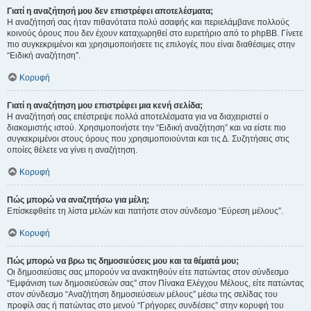
Γιατί η αναζήτησή μου δεν επιστρέφει αποτελέσματα;
Η αναζήτησή σας ήταν πιθανότατα πολύ ασαφής και περιελάμβανε πολλούς
κοινούς όρους που δεν έχουν καταχωρηθεί στο ευρετήριο από το phpBB. Γίνετε
πιο συγκεκριμένοι και χρησιμοποιήσετε τις επιλογές που είναι διαθέσιμες στην
“Ειδική αναζήτηση”.
Κορυφή
Γιατί η αναζήτηση μου επιστρέφει μια κενή σελίδα;
Η αναζήτησή σας επέστρεψε πολλά αποτελέσματα για να διαχειριστεί ο
διακομιστής ιστού. Χρησιμοποιήστε την “Ειδική αναζήτηση” και να είστε πιο
συγκεκριμένοι στους όρους που χρησιμοποιούνται και τις Δ. Συζητήσεις στις
οποίες θέλετε να γίνει η αναζήτηση.
Κορυφή
Πώς μπορώ να αναζητήσω για μέλη;
Επίσκεφθείτε τη λίστα μελών και πατήστε στον σύνδεσμο “Εύρεση μέλους”.
Κορυφή
Πώς μπορώ να βρω τις δημοσιεύσεις μου και τα θέματά μου;
Οι δημοσιεύσεις σας μπορούν να ανακτηθούν είτε πατώντας στον σύνδεσμο
“Εμφάνιση των δημοσιεύσεών σας” στον Πίνακα Ελέγχου Μέλους, είτε πατώντας
στον σύνδεσμο “Αναζήτηση δημοσιεύσεων μέλους” μέσω της σελίδας του
προφίλ σας ή πατώντας στο μενού “Γρήγορες συνδέσεις” στην κορυφή του