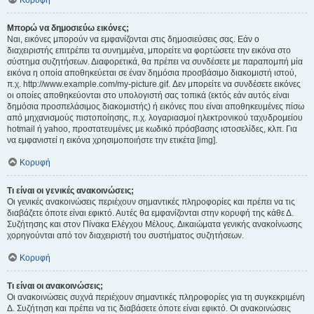
Κορυφή
Μπορώ να δημοσιεύω εικόνες;
Ναι, εικόνες μπορούν να εμφανίζονται στις δημοσιεύσεις σας. Εάν ο
διαχειριστής επιτρέπει τα συνημμένα, μπορείτε να φορτώσετε την εικόνα στο
σύστημα συζητήσεων. Διαφορετικά, θα πρέπει να συνδέσετε με παραπομπή μία
εικόνα η οποία αποθηκεύεται σε έναν δημόσια προσβάσιμο διακομιστή ιστού,
π.χ. http://www.example.com/my-picture.gif. Δεν μπορείτε να συνδέσετε εικόνες
οι οποίες αποθηκεύονται στο υπολογιστή σας τοπικά (εκτός εάν αυτός είναι
δημόσια προσπελάσιμος διακομιστής) ή εικόνες που είναι αποθηκευμένες πίσω
από μηχανισμούς πιστοποίησης, π.χ. λογαριασμοί ηλεκτρονικού ταχυδρομείου
hotmail ή yahoo, προστατευμένες με κωδικό πρόσβασης ιστοσελίδες, κλπ. Για
να εμφανιστεί η εικόνα χρησιμοποιήστε την ετικέτα [img].
Κορυφή
Τι είναι οι γενικές ανακοινώσεις;
Οι γενικές ανακοινώσεις περιέχουν σημαντικές πληροφορίες και πρέπει να τις
διαβάζετε όποτε είναι εφικτό. Αυτές θα εμφανίζονται στην κορυφή της κάθε Δ.
Συζήτησης και στον Πίνακα Ελέγχου Μέλους. Δικαιώματα γενικής ανακοίνωσης
χορηγούνται από τον διαχειριστή του συστήματος συζητήσεων.
Κορυφή
Τι είναι οι ανακοινώσεις;
Οι ανακοινώσεις συχνά περιέχουν σημαντικές πληροφορίες για τη συγκεκριμένη
Δ. Συζήτηση και πρέπει να τις διαβάσετε όποτε είναι εφικτό. Οι ανακοινώσεις