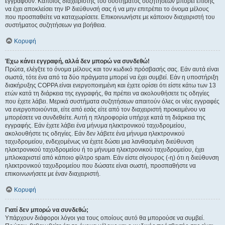
εγγραφούν. Κάποιος διαχειριστής του συστήματος συζητήσεων μπορεί επίσης
να έχει αποκλείσει την IP διεύθυνσή σας ή να μην επιτρέπει το όνομα μέλους
που προσπαθείτε να καταχωρίσετε. Επικοινωνήστε με κάποιον διαχειριστή του
συστήματος συζητήσεων για βοήθεια.
Κορυφή
Έχω κάνει εγγραφή, αλλά δεν μπορώ να συνδεθώ!
Πρώτα, ελέγξτε το όνομα μέλους και τον κωδικό πρόσβασής σας. Εάν αυτά είναι
σωστά, τότε ένα από τα δύο πράγματα μπορεί να έχει συμβεί. Εάν η υποστήριξη
διακήρυξης COPPA είναι ενεργοποιημένη και έχετε ορίσει ότι είστε κάτω των 13
ετών κατά τη διάρκεια της εγγραφής, θα πρέπει να ακολουθήσετε τις οδηγίες
που έχετε λάβει. Μερικά συστήματα συζητήσεων απαιτούν όλες οι νέες εγγραφές
να ενεργοποιούνται, είτε από εσάς είτε από τον διαχειριστή προκειμένου να
μπορέσετε να συνδεθείτε. Αυτή η πληροφορία υπήρχε κατά τη διάρκεια της
εγγραφής. Εάν έχετε λάβει ένα μήνυμα ηλεκτρονικού ταχυδρομείου,
ακολουθήστε τις οδηγίες. Εάν δεν λάβετε ένα μήνυμα ηλεκτρονικού
ταχυδρομείου, ενδεχομένως να έχετε δώσει μια λανθασμένη διεύθυνση
ηλεκτρονικού ταχυδρομείου ή το μήνυμα ηλεκτρονικού ταχυδρομείου, έχει
μπλοκαριστεί από κάποιο φίλτρο spam. Εάν είστε σίγουρος (-η) ότι η διεύθυνση
ηλεκτρονικού ταχυδρομείου που δώσατε είναι σωστή, προσπαθήστε να
επικοινωνήσετε με έναν διαχειριστή.
Κορυφή
Γιατί δεν μπορώ να συνδεθώ;
Υπάρχουν διάφοροι λόγοι για τους οποίους αυτό θα μπορούσε να συμβεί.