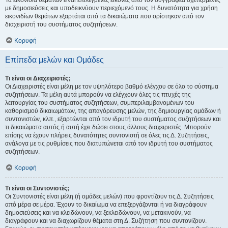
Τα εικονίδια θεμάτων είναι επιλεγμένες εικόνες από τον συγγραφέα σχετιζόμενες
με δημοσιεύσεις και υποδεικνύουν περιεχόμενό τους. Η δυνατότητα για χρήση
εικονιδίων θεμάτων εξαρτάται από τα δικαιώματα που ορίστηκαν από τον
διαχειριστή του συστήματος συζητήσεων.
Κορυφή
Επίπεδα μελών και Ομάδες
Τι είναι οι Διαχειριστές;
Οι Διαχειριστές είναι μέλη με τον υψηλότερο βαθμό ελέγχου σε όλο το σύστημα
συζητήσεων. Τα μέλη αυτά μπορούν να ελέγχουν όλες τις πτυχές της
λειτουργίας του συστήματος συζητήσεων, συμπεριλαμβανομένων του
καθορισμού δικαιωμάτων, της απαγόρευσης μελών, της δημιουργίας ομάδων ή
συντονιστών, κλπ., εξαρτώνται από τον ιδρυτή του συστήματος συζητήσεων και
τι δικαιώματα αυτός ή αυτή έχει δώσει στους άλλους διαχειριστές. Μπορούν
επίσης να έχουν πλήρεις δυνατότητες συντονιστή σε όλες τις Δ. Συζητήσεις,
ανάλογα με τις ρυθμίσεις που διατυπώνεται από τον ιδρυτή του συστήματος
συζητήσεων.
Κορυφή
Τι είναι οι Συντονιστές;
Οι Συντονιστές είναι μέλη (ή ομάδες μελών) που φροντίζουν τις Δ. Συζητήσεις
από μέρα σε μέρα. Έχουν το δικαίωμα να επεξεργάζονται ή να διαγράφουν
δημοσιεύσεις και να κλειδώνουν, να ξεκλειδώνουν, να μετακινούν, να
διαγράφουν και να διαχωρίζουν θέματα στη Δ. Συζήτηση που συντονίζουν.