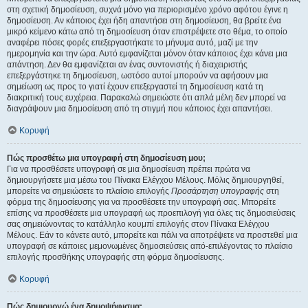
στη σχετική δημοσίευση, συχνά μόνο για περιορισμένο χρόνο αφότου έγινε η
δημοσίευση. Αν κάποιος έχει ήδη απαντήσει στη δημοσίευση, θα βρείτε ένα
μικρό κείμενο κάτω από τη δημοσίευση όταν επιστρέψετε στο θέμα, το οποίο
αναφέρει πόσες φορές επεξεργαστήκατε το μήνυμα αυτό, μαζί με την
ημερομηνία και την ώρα. Αυτό εμφανίζεται μόνον όταν κάποιος έχει κάνει μια
απάντηση. Δεν θα εμφανίζεται αν ένας συντονιστής ή διαχειριστής
επεξεργάστηκε τη δημοσίευση, ωστόσο αυτοί μπορούν να αφήσουν μια
σημείωση ως προς το γιατί έχουν επεξεργαστεί τη δημοσίευση κατά τη
διακριτική τους ευχέρεια. Παρακαλώ σημειώστε ότι απλά μέλη δεν μπορεί να
διαγράψουν μια δημοσίευση από τη στιγμή που κάποιος έχει απαντήσει.
Κορυφή
Πώς προσθέτω μια υπογραφή στη δημοσίευση μου;
Για να προσθέσετε υπογραφή σε μια δημοσίευση πρέπει πρώτα να
δημιουργήσετε μια μέσω του Πίνακα Ελέγχου Μέλους. Μόλις δημιουργηθεί,
μπορείτε να σημειώσετε το πλαίσιο επιλογής
Προσάρτηση υπογραφής
στη
φόρμα της δημοσίευσης για να προσθέσετε την υπογραφή σας. Μπορείτε
επίσης να προσθέσετε μια υπογραφή ως προεπιλογή για όλες τις δημοσιεύσεις
σας σημειώνοντας το κατάλληλο κουμπί επιλογής στον Πίνακα Ελέγχου
Μέλους. Εάν το κάνετε αυτό, μπορείτε και πάλι να αποτρέψετε να προστεθεί μια
υπογραφή σε κάποιες μεμονωμένες δημοσιεύσεις από-επιλέγοντας το πλαίσιο
επιλογής προσθήκης υπογραφής στη φόρμα δημοσίευσης.
Κορυφή
Πώς δημιουργώ ένα δημοψήφισμα;