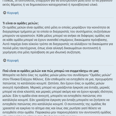
Γενικώς, οι συντονιστές υπάρχουν για να αποτρέπουν μέλη από το να βγαίνουν
εκτός θέματος ή να δημοσιεύουν καταχρηστικό ή προσβλητικό υλικό.
Κορυφή
Τι είναι οι ομάδες μελών;
Οι ομάδες μελών είναι ομάδες από μέλη οι οποίες μοιράζουν την κοινότητα σε
διαχειρίσιμα τμήματα με τα οποία οι διαχειριστές του συστήματος συζητήσεων
μπορούν να εργαστούν. Κάθε μέλος μπορεί να ανήκει σε διάφορες ομάδες και
σε κάθε ομάδα μπορεί να έχουν ανατεθεί επιμέρους δικαιώματα πρόσβασης.
Αυτό παρέχει έναν εύκολο τρόπο σε διαχειριστές να αλλάξουν τα δικαιώματα για
πολλά μέλη ταυτόχρονα, όπως είναι αλλαγή δικαιωμάτων συντονιστή ή
χορήγηση στα μέλη πρόσβαση σε μια ιδιωτική συζήτηση.
Κορυφή
Πού είναι οι ομάδες μελών και πώς μπορώ να συμμετάσχω σε μια;
Μπορείτε να δείτε όλες τις ομάδες μελών μέσω του συνδέσμου “Ομάδες μελών”
στον Πίνακα Ελέγχου Μέλους. Εάν επιθυμείτε να ενταχθείτε σε μια, προχωρήστε
πατώντας το κατάλληλο κουμπί. Ωστόσο, δεν έχουν όλες οι ομάδες μελών
ανοιχτή πρόσβαση. Μερικές μπορεί να χρειάζονται έγκριση για ένταξη, μερικές
μπορεί να είναι κλειστές και μερικές μπορεί ακόμη και να έχουν κρυφές ιδιότητες
μελών. Εάν η ομάδα είναι ανοιχτή, μπορείτε να ενταχθείτε πατώντας στο
κατάλληλο κουμπί. Εάν χρειάζεται έγκριση για ένταξη μπορείτε να ζητήσετε να
ενταχθείτε πατώντας στο κατάλληλο κουμπί. Ο συντονιστής της ομάδας θα
χρειαστεί να εγκρίνει το αίτημα σας και ίσως σας ρωτήσει γιατί θέλετε να
ενταχθείτε στην ομάδα. Παρακαλώ μην παρενοχλήσετε τον συντονιστή ομάδας