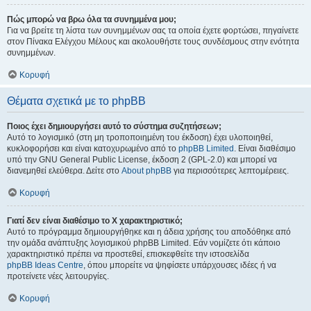
Πώς μπορώ να βρω όλα τα συνημμένα μου;
Για να βρείτε τη λίστα των συνημμένων σας τα οποία έχετε φορτώσει, πηγαίνετε
στον Πίνακα Ελέγχου Μέλους και ακολουθήστε τους συνδέσμους στην ενότητα
συνημμένων.
Κορυφή
Θέματα σχετικά με το phpBB
Ποιος έχει δημιουργήσει αυτό το σύστημα συζητήσεων;
Αυτό το λογισμικό (στη μη τροποποιημένη του έκδοση) έχει υλοποιηθεί,
κυκλοφορήσει και είναι κατοχυρωμένο από το
phpBB Limited
. Είναι διαθέσιμο
υπό την GNU General Public License, έκδοση 2 (GPL-2.0) και μπορεί να
διανεμηθεί ελεύθερα. Δείτε στο
About phpBB
για περισσότερες λεπτομέρειες.
Κορυφή
Γιατί δεν είναι διαθέσιμο το Χ χαρακτηριστικό;
Αυτό το πρόγραμμα δημιουργήθηκε και η άδεια χρήσης του αποδόθηκε από
την ομάδα ανάπτυξης λογισμικού phpBB Limited. Εάν νομίζετε ότι κάποιο
χαρακτηριστικό πρέπει να προστεθεί, επισκεφθείτε την ιστοσελίδα
phpBB Ideas Centre
, όπου μπορείτε να ψηφίσετε υπάρχουσες ιδέες ή να
προτείνετε νέες λειτουργίες.
Κορυφή