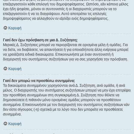
επεξεργαστούν κάθε επιλογή του δημοψηφίσματος. Ωστόσο, εάν κάποιο μέλος
έχει ήδη ψηφίσει, μόνον οι συντονιστές ή οι διαχειριστές μπορούν να το
επεξεργαστούν ή να το διαγράψουν. Αυτό αποτρέπει τις επιλογές
δημοψηφίσματος να αλλαχθούν εν εξελίξει ενός δημοψηφίσματος.
Κορυφή
Γιατί δεν έχω πρόσβαση σε μια Δ. Συζήτηση;
Μερικές Δ. Συζητήσεις μπορεί να περιορίζονται σε ορισμένα μέλη ή ομάδες. Για
να δείτε, να διαβάσετε, να απαντήσετε ή για οποιαδήποτε άλλη ενέργεια μπορεί
να χρειάζεστε ειδικά δικαιώματα. Επικοινωνήστε με έναν συντονιστή ή
διαχειριστή του συστήματος συζητήσεων για να σας χορηγήσει την πρόσβαση.
Κορυφή
Γιατί δεν μπορώ να προσθέσω συνημμένα;
Τα δικαιώματα συνημμένου χορηγούνται ανά Δ. Συζήτηση, ανά ομάδα, ή ανά
μέλος. Ο διαχειριστής του συστήματος συζητήσεων μπορεί να μην έχει επιτρέψει
την προσθήκη συνημμένων στη συγκεκριμένη Δ. Συζήτηση που θέλετε να
δημοσιεύσετε ή πιθανόν μόνο ορισμένες ομάδες μπορούν να προσθέτουν
συνημμένα. Επικοινωνήστε με τον διαχειριστή του συστήματος συζητήσεων εάν
δεν είστε σίγουρος (-η) σχετικά με το λόγο που δεν μπορείτε να προσθέσετε
συνημμένα.
Κορυφή