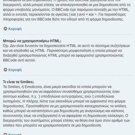
αντικείμενα σε μια δημοσίευση. Η χρήση του BBCode χορηγείται από τον
διαχειριστή, αλλά μπορεί επίσης να απενεργοποιηθεί σε μια δημοσίευση από τη
φόρμα υποβολής μηνύματος. Ο BBCode έχει παρόμοια σύνταξη με την HTML,
αλλά οι εντολές περικλείονται σε αγκύλες [ και ] αντί < και >. Για περισσότερες
πληροφορίες για τον BBCode δείτε τον οδηγό από τη φόρμα δημοσίευσης.
Κορυφή
Μπορώ να χρησιμοποιήσω HTML;
Όχι. Δεν είναι δυνατόν να δημοσιεύσετε HTML σε αυτό το σύστημα συζητήσεων
και να αποδοθεί ως HTML. Περισσότερη μορφοποίηση η οποία μπορεί να
διεξαχθεί χρησιμοποιώντας HTML μπορεί να εφαρμοστεί χρησιμοποιώντας
BBCode αντί αυτού.
Κορυφή
Τι είναι τα Smilies;
Τα Smilies, ή Emoticons, είναι μικρά εικονίδια τα οποία μπορούν να
χρησιμοποιηθούν για να εκφράσουν συναίσθημα χρησιμοποιώντας έναν
σύντομο κώδικα, π.χ. :) υποδηλώνει ευτυχισμένος, ενώ :( υποδηλώνει
λυπημένος. Η πλήρης λίστα των εικονιδίων μπορεί να εμφανιστεί στη φόρμα
δημοσίευσης. Προσπαθήστε να μη χρησιμοποιείτε καταχρηστικώς τα smilies,
καθώς μπορεί να καταστήσουν μια δημοσίευση μη αναγνώσιμη και κάποιος
συντονιστής ίσως να επεξεργαστεί ή να αφαιρέσει τη δημοσίευση ολόκληρη. Ο
διαχειριστής του συστήματος μπορεί επίσης να θέσει ένα όριο στον αριθμό των
smilies που μπορείτε να χρησιμοποιήσετε σε μια δημοσίευση.