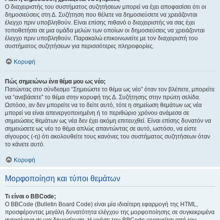
Ο διαχειριστής του συστήματος συζητήσεων μπορεί να έχει αποφασίσει ότι οι
δημοσιεύσεις στη Δ. Συζήτηση που θέλετε να δημοσιεύσετε να χρειάζονται
έλεγχο πριν υποβληθούν. Είναι επίσης πιθανό ο διαχειριστής να σας έχει
τοποθετήσει σε μια ομάδα μελών των οποίων οι δημοσιεύσεις να χρειάζονται
έλεγχο πριν υποβληθούν. Παρακαλώ επικοινωνείτε με τον διαχειριστή του
συστήματος συζητήσεων για περισσότερες πληροφορίες.
Κορυφή
Πώς σημειώνω ένα θέμα μου ως νέο;
Πατώντας στο σύνδεσμο “Σημειώστε το θέμα ως νέο” όταν τον βλέπετε, μπορείτε
να “ανεβάσετε” το θέμα στην κορυφή της Δ. Συζήτησης στην πρώτη σελίδα.
Ωστόσο, αν δεν μπορείτε να το δείτε αυτό, τότε η σημείωση θεμάτων ως νέα
μπορεί να είναι απενεργοποιημένη ή το περιθώριο χρόνου ανάμεσα σε
σημειώσεις θεμάτων ως νέα δεν έχει ακόμη επιτευχθεί. Είναι επίσης δυνατόν να
σημειώσετε ως νέο το θέμα απλώς απαντώντας σε αυτό, ωστόσο, να είστε
σίγουρος (-η) ότι ακολουθείτε τους κανόνες του συστήματος συζητήσεων όταν
το κάνετε αυτό.
Κορυφή
Μορφοποίηση και τύποι θεμάτων
Τι είναι ο BBCode;
Ο BBCode (Bulletin Board Code) είναι μία ιδιαίτερη εφαρμογή της HTML,
προσφέροντας μεγάλη δυνατότητα ελέγχου της μορφοποίησης σε συγκεκριμένα