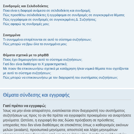
Συνδρομές και Σελιδοδείκτες
Ποια είναι η διαφορά ανάμεσα σε σελιδοδείκτη και συνδρομή;
Πώς προσθέτω σελιδοδείκτες ή εγγράφομαι σε συνδρομές σε συγκεκριμένα θέματα;
Πώς εγγράφομαι σε συνδρομές σε συγκεκριμένες Δ. Συζητήσεις;
Πώς αφαιρώ τις συνδρομές μου;
Συνημμένα
Τι συνημμένα επιτρέπονται σε αυτό το σύστημα συζητήσεων;
Πώς μπορώ να βρω όλα τα συνημμένα μου;
Θέματα σχετικά με το phpBB
Ποιος έχει δημιουργήσει αυτό το σύστημα συζητήσεων;
Γιατί δεν είναι διαθέσιμο το Χ χαρακτηριστικό;
Με ποιον θα επικοινωνήσω σχετικά με κατάχρηση ή/και νομικά θέματα που σχετίζονται
με αυτό το σύστημα συζητήσεων;
Πώς μπορώ να επικοινωνήσω με τον διαχειριστή του συστήματος συζητήσεων;
Θέματα σύνδεσης και εγγραφής
Γιατί πρέπει να εγγραφώ;
Ίσως να μην είναι απαραίτητο, εναπόκειται στον διαχειριστή του συστήματος
συζητήσεων ως προς το αν θα πρέπει να εγγραφείτε προκειμένου να αναρτήσετε
μηνύματα. Ωστόσο, η εγγραφή θα σας δώσει πρόσβαση σε πρόσθετες
υπηρεσίες που δεν είναι διαθέσιμες σε επισκέπτες όπως ο καθορισμός εικόνων
μελών (avatars), προσωπικά μηνύματα, αποστολή και λήψη μηνυμάτων