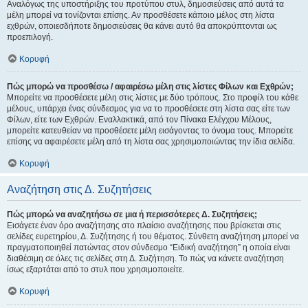
Αναλόγως της υποστήριξης του προτύπου στυλ, δημοσιεύσεις από αυτά τα
μέλη μπορεί να τονίζονται επίσης. Αν προσθέσετε κάποιο μέλος στη λίστα
εχθρών, οποιεσδήποτε δημοσιεύσεις θα κάνει αυτό θα αποκρύπτονται ως
προεπιλογή.
Κορυφή
Πώς μπορώ να προσθέσω / αφαιρέσω μέλη στις λίστες Φίλων και Εχθρών;
Μπορείτε να προσθέσετε μέλη στις λίστες με δύο τρόπους. Στο προφίλ του κάθε
μέλους, υπάρχει ένας σύνδεσμος για να το προσθέσετε στη λίστα σας είτε των
Φίλων, είτε των Εχθρών. Εναλλακτικά, από τον Πίνακα Ελέγχου Μέλους,
μπορείτε κατευθείαν να προσθέσετε μέλη εισάγοντας το όνομα τους. Μπορείτε
επίσης να αφαιρέσετε μέλη από τη λίστα σας χρησιμοποιώντας την ίδια σελίδα.
Κορυφή
Αναζήτηση στις Δ. Συζητήσεις
Πώς μπορώ να αναζητήσω σε μια ή περισσότερες Δ. Συζητήσεις;
Εισάγετε έναν όρο αναζήτησης στο πλαίσιο αναζήτησης που βρίσκεται στις
σελίδες ευρετηρίου, Δ. Συζήτησης ή του θέματος. Σύνθετη αναζήτηση μπορεί να
πραγματοποιηθεί πατώντας στον σύνδεσμο “Ειδική αναζήτηση” η οποία είναι
διαθέσιμη σε όλες τις σελίδες στη Δ. Συζήτηση. Το πώς να κάνετε αναζήτηση
ίσως εξαρτάται από το στυλ που χρησιμοποιείτε.
Κορυφή