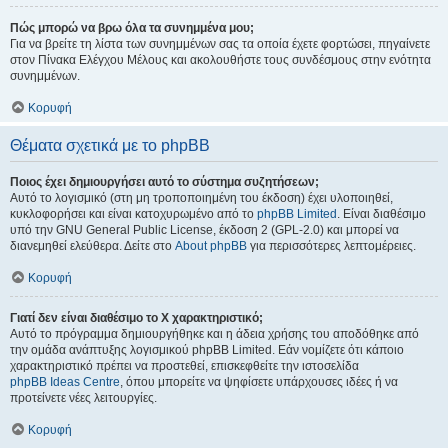
Πώς μπορώ να βρω όλα τα συνημμένα μου;
Για να βρείτε τη λίστα των συνημμένων σας τα οποία έχετε φορτώσει, πηγαίνετε
στον Πίνακα Ελέγχου Μέλους και ακολουθήστε τους συνδέσμους στην ενότητα
συνημμένων.
Κορυφή
Θέματα σχετικά με το phpBB
Ποιος έχει δημιουργήσει αυτό το σύστημα συζητήσεων;
Αυτό το λογισμικό (στη μη τροποποιημένη του έκδοση) έχει υλοποιηθεί,
κυκλοφορήσει και είναι κατοχυρωμένο από το
phpBB Limited
. Είναι διαθέσιμο
υπό την GNU General Public License, έκδοση 2 (GPL-2.0) και μπορεί να
διανεμηθεί ελεύθερα. Δείτε στο
About phpBB
για περισσότερες λεπτομέρειες.
Κορυφή
Γιατί δεν είναι διαθέσιμο το Χ χαρακτηριστικό;
Αυτό το πρόγραμμα δημιουργήθηκε και η άδεια χρήσης του αποδόθηκε από
την ομάδα ανάπτυξης λογισμικού phpBB Limited. Εάν νομίζετε ότι κάποιο
χαρακτηριστικό πρέπει να προστεθεί, επισκεφθείτε την ιστοσελίδα
phpBB Ideas Centre
, όπου μπορείτε να ψηφίσετε υπάρχουσες ιδέες ή να
προτείνετε νέες λειτουργίες.
Κορυφή