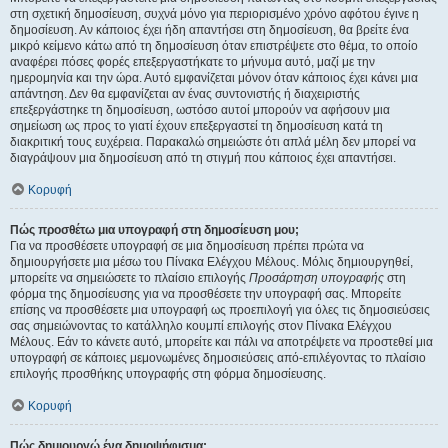
στη σχετική δημοσίευση, συχνά μόνο για περιορισμένο χρόνο αφότου έγινε η
δημοσίευση. Αν κάποιος έχει ήδη απαντήσει στη δημοσίευση, θα βρείτε ένα
μικρό κείμενο κάτω από τη δημοσίευση όταν επιστρέψετε στο θέμα, το οποίο
αναφέρει πόσες φορές επεξεργαστήκατε το μήνυμα αυτό, μαζί με την
ημερομηνία και την ώρα. Αυτό εμφανίζεται μόνον όταν κάποιος έχει κάνει μια
απάντηση. Δεν θα εμφανίζεται αν ένας συντονιστής ή διαχειριστής
επεξεργάστηκε τη δημοσίευση, ωστόσο αυτοί μπορούν να αφήσουν μια
σημείωση ως προς το γιατί έχουν επεξεργαστεί τη δημοσίευση κατά τη
διακριτική τους ευχέρεια. Παρακαλώ σημειώστε ότι απλά μέλη δεν μπορεί να
διαγράψουν μια δημοσίευση από τη στιγμή που κάποιος έχει απαντήσει.
Κορυφή
Πώς προσθέτω μια υπογραφή στη δημοσίευση μου;
Για να προσθέσετε υπογραφή σε μια δημοσίευση πρέπει πρώτα να
δημιουργήσετε μια μέσω του Πίνακα Ελέγχου Μέλους. Μόλις δημιουργηθεί,
μπορείτε να σημειώσετε το πλαίσιο επιλογής
Προσάρτηση υπογραφής
στη
φόρμα της δημοσίευσης για να προσθέσετε την υπογραφή σας. Μπορείτε
επίσης να προσθέσετε μια υπογραφή ως προεπιλογή για όλες τις δημοσιεύσεις
σας σημειώνοντας το κατάλληλο κουμπί επιλογής στον Πίνακα Ελέγχου
Μέλους. Εάν το κάνετε αυτό, μπορείτε και πάλι να αποτρέψετε να προστεθεί μια
υπογραφή σε κάποιες μεμονωμένες δημοσιεύσεις από-επιλέγοντας το πλαίσιο
επιλογής προσθήκης υπογραφής στη φόρμα δημοσίευσης.
Κορυφή
Πώς δημιουργώ ένα δημοψήφισμα;