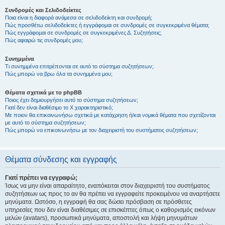
Συνδρομές και Σελιδοδείκτες
Ποια είναι η διαφορά ανάμεσα σε σελιδοδείκτη και συνδρομή;
Πώς προσθέτω σελιδοδείκτες ή εγγράφομαι σε συνδρομές σε συγκεκριμένα θέματα;
Πώς εγγράφομαι σε συνδρομές σε συγκεκριμένες Δ. Συζητήσεις;
Πώς αφαιρώ τις συνδρομές μου;
Συνημμένα
Τι συνημμένα επιτρέπονται σε αυτό το σύστημα συζητήσεων;
Πώς μπορώ να βρω όλα τα συνημμένα μου;
Θέματα σχετικά με το phpBB
Ποιος έχει δημιουργήσει αυτό το σύστημα συζητήσεων;
Γιατί δεν είναι διαθέσιμο το Χ χαρακτηριστικό;
Με ποιον θα επικοινωνήσω σχετικά με κατάχρηση ή/και νομικά θέματα που σχετίζονται
με αυτό το σύστημα συζητήσεων;
Πώς μπορώ να επικοινωνήσω με τον διαχειριστή του συστήματος συζητήσεων;
Θέματα σύνδεσης και εγγραφής
Γιατί πρέπει να εγγραφώ;
Ίσως να μην είναι απαραίτητο, εναπόκειται στον διαχειριστή του συστήματος
συζητήσεων ως προς το αν θα πρέπει να εγγραφείτε προκειμένου να αναρτήσετε
μηνύματα. Ωστόσο, η εγγραφή θα σας δώσει πρόσβαση σε πρόσθετες
υπηρεσίες που δεν είναι διαθέσιμες σε επισκέπτες όπως ο καθορισμός εικόνων
μελών (avatars), προσωπικά μηνύματα, αποστολή και λήψη μηνυμάτων