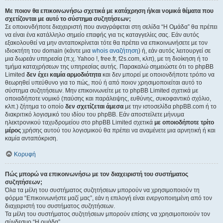
Με ποιον θα επικοινωνήσω σχετικά με κατάχρηση ή/και νομικά θέματα που
σχετίζονται με αυτό το σύστημα συζητήσεων;
Σε οποιονδήποτε διαχειριστή που αναγράφεται στη σελίδα “Η Ομάδα” θα πρέπει
να είναι ένα κατάλληλο σημείο επαφής για τις καταγγελίες σας. Εάν αυτός
εξακολουθεί να μην ανταποκρίνεται τότε θα πρέπει να επικοινωνήσετε με τον
ιδιοκτήτη του domain (κάντε μια
whois αναζήτηση
) ή, εάν αυτός λειτουργεί σε
μια δωρεάν υπηρεσία (π.χ. Yahoo !, free.fr, f2s.com, κλπ), με τη διοίκηση ή το
τμήμα καταχρήσεων της υπηρεσίας αυτής. Παρακαλώ σημειώστε ότι το phpBB
Limited
δεν έχει καμία αρμοδιότητα
και δεν μπορεί με οποιονδήποτε τρόπο να
θεωρηθεί υπεύθυνο για το πώς, πού ή από ποιον χρησιμοποιείται αυτό το
σύστημα συζητήσεων. Μην επικοινωνείτε με το phpBB Limited σχετικά με
οποιαδήποτε νομικό (παύσης και παράλειψης, ευθύνης, συκοφαντικό σχόλιο,
κλπ.) ζήτημα το οποίο
δεν σχετίζεται άμεσα
με την ιστοσελίδα phpBB.com ή το
διακριτικό λογισμικό του ιδίου του phpBB. Εάν αποστείλετε μήνυμα
ηλεκτρονικού ταχυδρομείου στο phpBB Limited σχετικά
με οποιοδήποτε τρίτο
μέρος
χρήσης αυτού του λογισμικού θα πρέπει να αναμένετε μια αρνητική ή και
καμία ανταπόκριση.
Κορυφή
Πώς μπορώ να επικοινωνήσω με τον διαχειριστή του συστήματος
συζητήσεων;
Όλα τα μέλη του συστήματος συζητήσεων μπορούν να χρησιμοποιούν τη
φόρμα “Επικοινωνήστε μαζί μας”, εάν η επιλογή είναι ενεργοποιημένη από τον
διαχειριστή του συστήματος συζητήσεων.
Τα μέλη του συστήματος συζητήσεων μπορούν επίσης να χρησιμοποιούν τον
σύνδεσμο “Η ομάδα”.