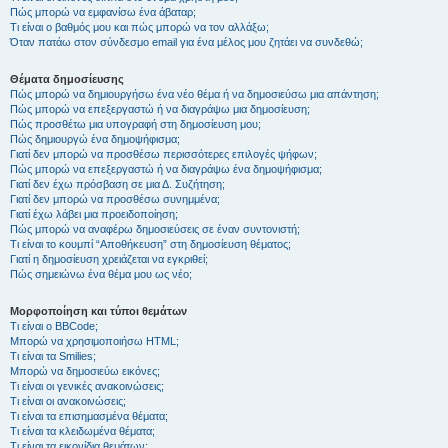
Πώς μπορώ να εμφανίσω ένα άβαταρ;
Τι είναι ο βαθμός μου και πώς μπορώ να τον αλλάξω;
Όταν πατάω στον σύνδεσμο email για ένα μέλος μου ζητάει να συνδεθώ;
Θέματα δημοσίευσης
Πώς μπορώ να δημιουργήσω ένα νέο θέμα ή να δημοσιεύσω μια απάντηση;
Πώς μπορώ να επεξεργαστώ ή να διαγράψω μια δημοσίευση;
Πώς προσθέτω μια υπογραφή στη δημοσίευση μου;
Πώς δημιουργώ ένα δημοψήφισμα;
Γιατί δεν μπορώ να προσθέσω περισσότερες επιλογές ψήφων;
Πώς μπορώ να επεξεργαστώ ή να διαγράψω ένα δημοψήφισμα;
Γιατί δεν έχω πρόσβαση σε μια Δ. Συζήτηση;
Γιατί δεν μπορώ να προσθέσω συνημμένα;
Γιατί έχω λάβει μια προειδοποίηση;
Πώς μπορώ να αναφέρω δημοσιεύσεις σε έναν συντονιστή;
Τι είναι το κουμπί “Αποθήκευση” στη δημοσίευση θέματος;
Γιατί η δημοσίευση χρειάζεται να εγκριθεί;
Πώς σημειώνω ένα θέμα μου ως νέο;
Μορφοποίηση και τύποι θεμάτων
Τι είναι ο BBCode;
Μπορώ να χρησιμοποιήσω HTML;
Τι είναι τα Smilies;
Μπορώ να δημοσιεύω εικόνες;
Τι είναι οι γενικές ανακοινώσεις;
Τι είναι οι ανακοινώσεις;
Τι είναι τα επισημασμένα θέματα;
Τι είναι τα κλειδωμένα θέματα;
Τι είναι τα εικονίδια θεμάτων;