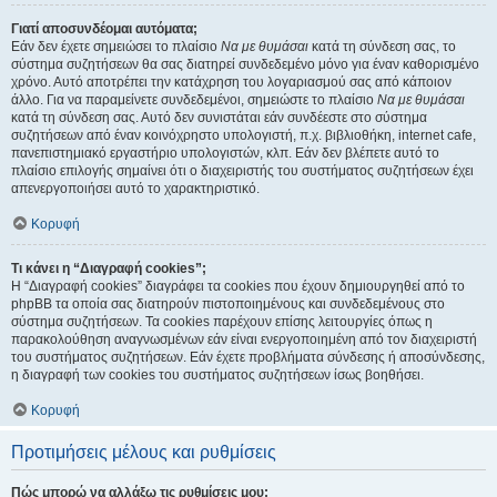
Γιατί αποσυνδέομαι αυτόματα;
Εάν δεν έχετε σημειώσει το πλαίσιο
Να με θυμάσαι
κατά τη σύνδεση σας, το
σύστημα συζητήσεων θα σας διατηρεί συνδεδεμένο μόνο για έναν καθορισμένο
χρόνο. Αυτό αποτρέπει την κατάχρηση του λογαριασμού σας από κάποιον
άλλο. Για να παραμείνετε συνδεδεμένοι, σημειώστε το πλαίσιο
Να με θυμάσαι
κατά τη σύνδεση σας. Αυτό δεν συνιστάται εάν συνδέεστε στο σύστημα
συζητήσεων από έναν κοινόχρηστο υπολογιστή, π.χ. βιβλιοθήκη, internet cafe,
πανεπιστημιακό εργαστήριο υπολογιστών, κλπ. Εάν δεν βλέπετε αυτό το
πλαίσιο επιλογής σημαίνει ότι ο διαχειριστής του συστήματος συζητήσεων έχει
απενεργοποιήσει αυτό το χαρακτηριστικό.
Κορυφή
Τι κάνει η “Διαγραφή cookies”;
Η “Διαγραφή cookies” διαγράφει τα cookies που έχουν δημιουργηθεί από το
phpBB τα οποία σας διατηρούν πιστοποιημένους και συνδεδεμένους στο
σύστημα συζητήσεων. Τα cookies παρέχουν επίσης λειτουργίες όπως η
παρακολούθηση αναγνωσμένων εάν είναι ενεργοποιημένη από τον διαχειριστή
του συστήματος συζητήσεων. Εάν έχετε προβλήματα σύνδεσης ή αποσύνδεσης,
η διαγραφή των cookies του συστήματος συζητήσεων ίσως βοηθήσει.
Κορυφή
Προτιμήσεις μέλους και ρυθμίσεις
Πώς μπορώ να αλλάξω τις ρυθμίσεις μου;