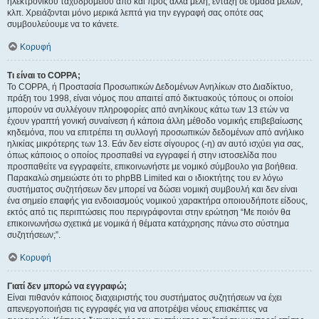
ηλεκτρονικού ταχυδρομείου από και προς άλλα μέλη, ένταξη σε ομάδα μελών,
κλπ. Χρειάζονται μόνο μερικά λεπτά για την εγγραφή σας οπότε σας
συμβουλεύουμε να το κάνετε.
Κορυφή
Τι είναι το COPPA;
Το COPPA, ή Προστασία Προσωπικών Δεδομένων Ανηλίκων στο Διαδίκτυο,
πράξη του 1998, είναι νόμος που απαιτεί από δικτυακούς τόπους οι οποίοι
μπορούν να συλλέγουν πληροφορίες από ανηλίκους κάτω των 13 ετών να
έχουν γραπτή γονική συναίνεση ή κάποια άλλη μέθοδο νομικής επιβεβαίωσης
κηδεμόνα, που να επιτρέπει τη συλλογή προσωπικών δεδομένων από ανήλικο
ηλικίας μικρότερης των 13. Εάν δεν είστε σίγουρος (-η) αν αυτό ισχύει για σας,
όπως κάποιος ο οποίος προσπαθεί να εγγραφεί ή στην ιστοσελίδα που
προσπαθείτε να εγγραφείτε, επικοινωνήστε με νομικό σύμβουλο για βοήθεια.
Παρακαλώ σημειώστε ότι το phpBB Limited και ο ιδιοκτήτης του εν λόγω
συστήματος συζητήσεων δεν μπορεί να δώσει νομική συμβουλή και δεν είναι
ένα σημείο επαφής για ενδοιασμούς νομικού χαρακτήρα οποιουδήποτε είδους,
εκτός από τις περιπτώσεις που περιγράφονται στην ερώτηση “Με ποιόν θα
επικοινωνήσω σχετικά με νομικά ή θέματα κατάχρησης πάνω στο σύστημα
συζητήσεων;”.
Κορυφή
Γιατί δεν μπορώ να εγγραφώ;
Είναι πιθανόν κάποιος διαχειριστής του συστήματος συζητήσεων να έχει
απενεργοποιήσει τις εγγραφές για να αποτρέψει νέους επισκέπτες να