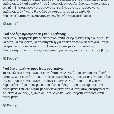
επεξεργαστούν κάθε επιλογή του δημοψηφίσματος. Ωστόσο, εάν κάποιο μέλος
έχει ήδη ψηφίσει, μόνον οι συντονιστές ή οι διαχειριστές μπορούν να το
επεξεργαστούν ή να το διαγράψουν. Αυτό αποτρέπει τις επιλογές
δημοψηφίσματος να αλλαχθούν εν εξελίξει ενός δημοψηφίσματος.
Κορυφή
Γιατί δεν έχω πρόσβαση σε μια Δ. Συζήτηση;
Μερικές Δ. Συζητήσεις μπορεί να περιορίζονται σε ορισμένα μέλη ή ομάδες. Για
να δείτε, να διαβάσετε, να απαντήσετε ή για οποιαδήποτε άλλη ενέργεια μπορεί
να χρειάζεστε ειδικά δικαιώματα. Επικοινωνήστε με έναν συντονιστή ή
διαχειριστή του συστήματος συζητήσεων για να σας χορηγήσει την πρόσβαση.
Κορυφή
Γιατί δεν μπορώ να προσθέσω συνημμένα;
Τα δικαιώματα συνημμένου χορηγούνται ανά Δ. Συζήτηση, ανά ομάδα, ή ανά
μέλος. Ο διαχειριστής του συστήματος συζητήσεων μπορεί να μην έχει επιτρέψει
την προσθήκη συνημμένων στη συγκεκριμένη Δ. Συζήτηση που θέλετε να
δημοσιεύσετε ή πιθανόν μόνο ορισμένες ομάδες μπορούν να προσθέτουν
συνημμένα. Επικοινωνήστε με τον διαχειριστή του συστήματος συζητήσεων εάν
δεν είστε σίγουρος (-η) σχετικά με το λόγο που δεν μπορείτε να προσθέσετε
συνημμένα.
Κορυφή