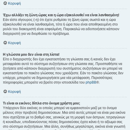
Κορυφή
Έχω αλλάξει τη ζώνη ώρας και η ώρα εξακολουθεί να είναι λανθασμένη!
Εάν είστε σίγουρος (-η) ότι έχετε ρυθμίσει τη ζώνη ώρας σωστά και η ώρα
εξακολουθεί να είναι λανθασμένη, τότε ή ώρα που είναι αποθηκευμένη στο
ρολόι του διακομιστή είναι εσφαλμένη. Παρακαλώ να ειδοποιήσετε κάποιον
διαχειριστή για να διορθώσει το πρόβλημα.
Κορυφή
Η γλώσσα μου δεν είναι στη λίστα!
Είτε ο διαχειριστής δεν έχει εγκαταστήσει τη γλώσσα σας ή κανείς δεν έχει
μεταφράσει αυτό το σύστημα συζητήσεων στη γλώσσα σας. Προσπαθήστε να
ζητήσετε από κάποιον διαχειριστή του συστήματος συζητήσεων αν μπορεί να
εγκαταστήσει το πακέτο γλώσσας που χρειάζεστε. Εάν το πακέτο γλώσσας δεν
υπάρχει, μπορείτε να δημιουργήσετε μια νέα μετάφραση. Περισσότερες
πληροφορίες μπορείτε να βρείτε στην ιστοσελίδα του
phpBB
®.
Κορυφή
Τι είναι οι εικόνες δίπλα στο όνομα χρήστη μου;
Υπάρχουν δύο εικόνες οι οποίες μπορεί να εμφανιστούν μαζί με το όνομα
μέλους στην προβολή δημοσιεύσεων. Μια από αυτές μπορεί να είναι μια εικόνα
που σχετίζεται με το βαθμό σας, γενικώς με τη μορφή των άστρων, τετραγώνων
ή κουκίδων, υποδεικνύοντας πόσες δημοσιεύσεις έχετε κάνει ή το αξίωμα σας
στο σύστημα συζητήσεων. Μια άλλη, συνήθως μεγαλύτερη, εικόνα είναι γνωστή