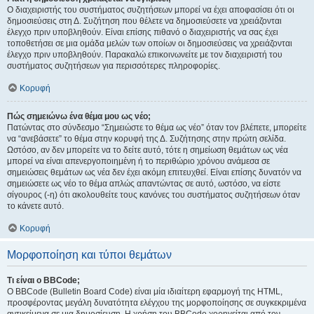
Ο διαχειριστής του συστήματος συζητήσεων μπορεί να έχει αποφασίσει ότι οι
δημοσιεύσεις στη Δ. Συζήτηση που θέλετε να δημοσιεύσετε να χρειάζονται
έλεγχο πριν υποβληθούν. Είναι επίσης πιθανό ο διαχειριστής να σας έχει
τοποθετήσει σε μια ομάδα μελών των οποίων οι δημοσιεύσεις να χρειάζονται
έλεγχο πριν υποβληθούν. Παρακαλώ επικοινωνείτε με τον διαχειριστή του
συστήματος συζητήσεων για περισσότερες πληροφορίες.
Κορυφή
Πώς σημειώνω ένα θέμα μου ως νέο;
Πατώντας στο σύνδεσμο “Σημειώστε το θέμα ως νέο” όταν τον βλέπετε, μπορείτε
να “ανεβάσετε” το θέμα στην κορυφή της Δ. Συζήτησης στην πρώτη σελίδα.
Ωστόσο, αν δεν μπορείτε να το δείτε αυτό, τότε η σημείωση θεμάτων ως νέα
μπορεί να είναι απενεργοποιημένη ή το περιθώριο χρόνου ανάμεσα σε
σημειώσεις θεμάτων ως νέα δεν έχει ακόμη επιτευχθεί. Είναι επίσης δυνατόν να
σημειώσετε ως νέο το θέμα απλώς απαντώντας σε αυτό, ωστόσο, να είστε
σίγουρος (-η) ότι ακολουθείτε τους κανόνες του συστήματος συζητήσεων όταν
το κάνετε αυτό.
Κορυφή
Μορφοποίηση και τύποι θεμάτων
Τι είναι ο BBCode;
Ο BBCode (Bulletin Board Code) είναι μία ιδιαίτερη εφαρμογή της HTML,
προσφέροντας μεγάλη δυνατότητα ελέγχου της μορφοποίησης σε συγκεκριμένα