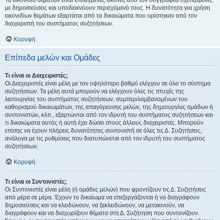
Τα εικονίδια θεμάτων είναι επιλεγμένες εικόνες από τον συγγραφέα σχετιζόμενες
με δημοσιεύσεις και υποδεικνύουν περιεχόμενό τους. Η δυνατότητα για χρήση
εικονιδίων θεμάτων εξαρτάται από τα δικαιώματα που ορίστηκαν από τον
διαχειριστή του συστήματος συζητήσεων.
Κορυφή
Επίπεδα μελών και Ομάδες
Τι είναι οι Διαχειριστές;
Οι Διαχειριστές είναι μέλη με τον υψηλότερο βαθμό ελέγχου σε όλο το σύστημα
συζητήσεων. Τα μέλη αυτά μπορούν να ελέγχουν όλες τις πτυχές της
λειτουργίας του συστήματος συζητήσεων, συμπεριλαμβανομένων του
καθορισμού δικαιωμάτων, της απαγόρευσης μελών, της δημιουργίας ομάδων ή
συντονιστών, κλπ., εξαρτώνται από τον ιδρυτή του συστήματος συζητήσεων και
τι δικαιώματα αυτός ή αυτή έχει δώσει στους άλλους διαχειριστές. Μπορούν
επίσης να έχουν πλήρεις δυνατότητες συντονιστή σε όλες τις Δ. Συζητήσεις,
ανάλογα με τις ρυθμίσεις που διατυπώνεται από τον ιδρυτή του συστήματος
συζητήσεων.
Κορυφή
Τι είναι οι Συντονιστές;
Οι Συντονιστές είναι μέλη (ή ομάδες μελών) που φροντίζουν τις Δ. Συζητήσεις
από μέρα σε μέρα. Έχουν το δικαίωμα να επεξεργάζονται ή να διαγράφουν
δημοσιεύσεις και να κλειδώνουν, να ξεκλειδώνουν, να μετακινούν, να
διαγράφουν και να διαχωρίζουν θέματα στη Δ. Συζήτηση που συντονίζουν.