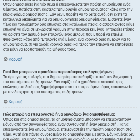
Όταν δημοσιεύετε ένα νέο θέμα ή επεξεργάζεστε την πρώτη δημοσίευση ενός
θέματος, πατήστε στην καρτέλα “Δημιουργία δημοψηφίσματος” κάτω από την
κύρια φόρμα δημοσίευσης. Εάν δεν μπορείτε να το δείτε αυτό, δεν έχετε τα
κατάλληλα δικαιώματα για να δημιουργήσετε δημοψηφίσματα. Εισάγετε έναν
τίτλο και τουλάχιστον δύο επιλογές στα κατάλληλα πεδία, διασφαλίζοντας κάθε
επιλογή να είναι σε ξεχωριστή γραμμή στην περιοχή κειμένου. Μπορείτε επίσης
να ορίσετε τον αριθμό των επιλογών ενός μέλους που μπορεί να επιλέξει
ψηφίζοντας κάτω από “Επιλογές ανά μέλος”, ένα χρονικό όριο ημερών για το
δημοψήφισμα, (0 για χωρίς χρονικό όριο) και τέλος την επιλογή να επιτρέψετε
στα μέλη να τροποποιούν τις ψήφους τους.
Κορυφή
Γιατί δεν μπορώ να προσθέσω περισσότερες επιλογές ψήφων;
Το όριο για τις επιλογές στα δημοψηφίσματα καθορίζεται από τον διαχειριστή
του συστήματος συζητήσεων. Εάν νομίζετε ότι χρειάζονται περισσότερες
επιλογές στο δικό σας δημοψήφισμα από το επιτρεπόμενο όριο, επικοινωνείτε
με τον διαχειριστή του συστήματος συζητήσεων.
Κορυφή
Πώς μπορώ να επεξεργαστώ ή να διαγράψω ένα δημοψήφισμα;
Όπως και στις δημοσιεύσεις, τα δημοψηφίσματα μπορούν να επεξεργαστούν
μόνον από τον συγγραφέα τους, έναν συντονιστή ή έναν διαχειριστή. Για να
επεξεργαστείτε ένα δημοψήφισμα, επεξεργαστείτε την πρώτη δημοσίευση στο
θέμα. Αυτή έχει πάντα συνδεδεμένο το δημοψήφισμα με αυτό. Εάν κανένας δεν
έχει δώσει μια ψήφο, τα μέλη μπορούν να διαγράψουν το δημοψήφισμα ή να