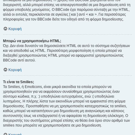
αντικείμενα σε μια δημοσίευση. Η χρήση του BBCode χορηγείται από τον
διαχειριστή, αλλά μπορεί επίσης να απενεργοποιηθεί σε μια δημοσίευση από τη
φόρμα υποβολής μηνύματος. Ο BBCode έχει παρόμοια σύνταξη με την HTML,
αλλά οι εντολές περικλείονται σε αγκύλες [ και ] αντί < και >. Για περισσότερες
πληροφορίες για τον BBCode δείτε τον οδηγό από τη φόρμα δημοσίευσης.
Κορυφή
Μπορώ να χρησιμοποιήσω HTML;
Όχι. Δεν είναι δυνατόν να δημοσιεύσετε HTML σε αυτό το σύστημα συζητήσεων
και να αποδοθεί ως HTML. Περισσότερη μορφοποίηση η οποία μπορεί να
διεξαχθεί χρησιμοποιώντας HTML μπορεί να εφαρμοστεί χρησιμοποιώντας
BBCode αντί αυτού.
Κορυφή
Τι είναι τα Smilies;
Τα Smilies, ή Emoticons, είναι μικρά εικονίδια τα οποία μπορούν να
χρησιμοποιηθούν για να εκφράσουν συναίσθημα χρησιμοποιώντας έναν
σύντομο κώδικα, π.χ. :) υποδηλώνει ευτυχισμένος, ενώ :( υποδηλώνει
λυπημένος. Η πλήρης λίστα των εικονιδίων μπορεί να εμφανιστεί στη φόρμα
δημοσίευσης. Προσπαθήστε να μη χρησιμοποιείτε καταχρηστικώς τα smilies,
καθώς μπορεί να καταστήσουν μια δημοσίευση μη αναγνώσιμη και κάποιος
συντονιστής ίσως να επεξεργαστεί ή να αφαιρέσει τη δημοσίευση ολόκληρη. Ο
διαχειριστής του συστήματος μπορεί επίσης να θέσει ένα όριο στον αριθμό των
smilies που μπορείτε να χρησιμοποιήσετε σε μια δημοσίευση.