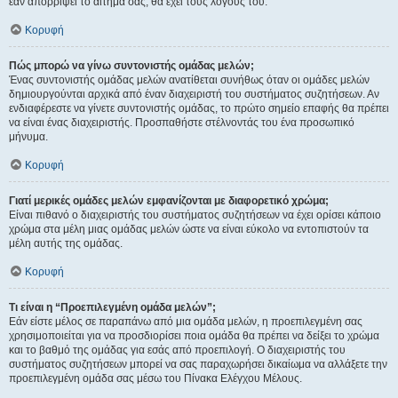
εάν απορρίψει το αίτημα σας, θα έχει τους λόγους του.
Κορυφή
Πώς μπορώ να γίνω συντονιστής ομάδας μελών;
Ένας συντονιστής ομάδας μελών ανατίθεται συνήθως όταν οι ομάδες μελών
δημιουργούνται αρχικά από έναν διαχειριστή του συστήματος συζητήσεων. Αν
ενδιαφέρεστε να γίνετε συντονιστής ομάδας, το πρώτο σημείο επαφής θα πρέπει
να είναι ένας διαχειριστής. Προσπαθήστε στέλνοντάς του ένα προσωπικό
μήνυμα.
Κορυφή
Γιατί μερικές ομάδες μελών εμφανίζονται με διαφορετικό χρώμα;
Είναι πιθανό ο διαχειριστής του συστήματος συζητήσεων να έχει ορίσει κάποιο
χρώμα στα μέλη μιας ομάδας μελών ώστε να είναι εύκολο να εντοπιστούν τα
μέλη αυτής της ομάδας.
Κορυφή
Τι είναι η “Προεπιλεγμένη ομάδα μελών”;
Εάν είστε μέλος σε παραπάνω από μια ομάδα μελών, η προεπιλεγμένη σας
χρησιμοποιείται για να προσδιορίσει ποια ομάδα θα πρέπει να δείξει το χρώμα
και το βαθμό της ομάδας για εσάς από προεπιλογή. Ο διαχειριστής του
συστήματος συζητήσεων μπορεί να σας παραχωρήσει δικαίωμα να αλλάξετε την
προεπιλεγμένη ομάδα σας μέσω του Πίνακα Ελέγχου Μέλους.