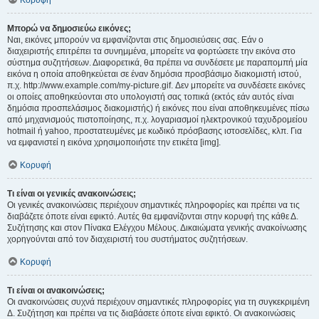
Κορυφή
Μπορώ να δημοσιεύω εικόνες;
Ναι, εικόνες μπορούν να εμφανίζονται στις δημοσιεύσεις σας. Εάν ο
διαχειριστής επιτρέπει τα συνημμένα, μπορείτε να φορτώσετε την εικόνα στο
σύστημα συζητήσεων. Διαφορετικά, θα πρέπει να συνδέσετε με παραπομπή μία
εικόνα η οποία αποθηκεύεται σε έναν δημόσια προσβάσιμο διακομιστή ιστού,
π.χ. http://www.example.com/my-picture.gif. Δεν μπορείτε να συνδέσετε εικόνες
οι οποίες αποθηκεύονται στο υπολογιστή σας τοπικά (εκτός εάν αυτός είναι
δημόσια προσπελάσιμος διακομιστής) ή εικόνες που είναι αποθηκευμένες πίσω
από μηχανισμούς πιστοποίησης, π.χ. λογαριασμοί ηλεκτρονικού ταχυδρομείου
hotmail ή yahoo, προστατευμένες με κωδικό πρόσβασης ιστοσελίδες, κλπ. Για
να εμφανιστεί η εικόνα χρησιμοποιήστε την ετικέτα [img].
Κορυφή
Τι είναι οι γενικές ανακοινώσεις;
Οι γενικές ανακοινώσεις περιέχουν σημαντικές πληροφορίες και πρέπει να τις
διαβάζετε όποτε είναι εφικτό. Αυτές θα εμφανίζονται στην κορυφή της κάθε Δ.
Συζήτησης και στον Πίνακα Ελέγχου Μέλους. Δικαιώματα γενικής ανακοίνωσης
χορηγούνται από τον διαχειριστή του συστήματος συζητήσεων.
Κορυφή
Τι είναι οι ανακοινώσεις;
Οι ανακοινώσεις συχνά περιέχουν σημαντικές πληροφορίες για τη συγκεκριμένη
Δ. Συζήτηση και πρέπει να τις διαβάσετε όποτε είναι εφικτό. Οι ανακοινώσεις