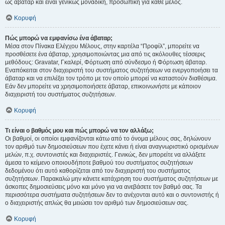
ως άβαταρ και είναι γενικώς μοναδική, προσωπική για κάθε μέλος.
Κορυφή
Πώς μπορώ να εμφανίσω ένα άβαταρ;
Μέσα στον Πίνακα Ελέγχου Μέλους, στην καρτέλα “Προφίλ”, μπορείτε να
προσθέσετε ένα άβαταρ, χρησιμοποιώντας μια από τις ακόλουθες τέσσερις
μεθόδους: Gravatar, Γκαλερί, Φόρτωση από σύνδεσμο ή Φόρτωση άβαταρ.
Εναπόκειται στον διαχειριστή του συστήματος συζητήσεων να ενεργοποιήσει τα
άβαταρ και να επιλέξει τον τρόπο με τον οποίο μπορεί να καταστούν διαθέσιμα.
Εάν δεν μπορείτε να χρησιμοποιήσετε άβαταρ, επικοινωνήστε με κάποιον
διαχειριστή του συστήματος συζητήσεων.
Κορυφή
Τι είναι ο βαθμός μου και πώς μπορώ να τον αλλάξω;
Οι βαθμοί, οι οποίοι εμφανίζονται κάτω από το όνομα μέλους σας, δηλώνουν
τον αριθμό των δημοσιεύσεων που έχετε κάνει ή είναι αναγνωριστικό ορισμένων
μελών, π.χ. συντονιστές και διαχειριστές. Γενικώς, δεν μπορείτε να αλλάξετε
άμεσα το κείμενο οποιουδήποτε βαθμού του συστήματος συζητήσεων
δεδομένου ότι αυτό καθορίζεται από τον διαχειριστή του συστήματος
συζητήσεων. Παρακαλώ μην κάνετε κατάχρηση του συστήματος συζητήσεων με
άσκοπες δημοσιεύσεις μόνο και μόνο για να ανεβάσετε τον βαθμό σας. Τα
περισσότερα συστήματα συζητήσεων δεν το ανέχονται αυτό και ο συντονιστής ή
ο διαχειριστής απλώς θα μειώσει τον αριθμό των δημοσιεύσεων σας.
Κορυφή