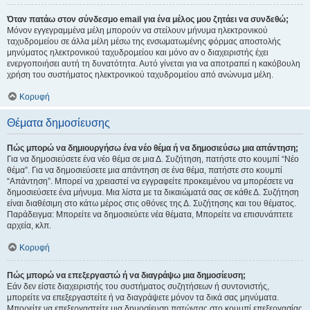
Όταν πατάω στον σύνδεσμο email για ένα μέλος μου ζητάει να συνδεθώ;
Μόνον εγγεγραμμένα μέλη μπορούν να στείλουν μήνυμα ηλεκτρονικού
ταχυδρομείου σε άλλα μέλη μέσω της ενσωματωμένης φόρμας αποστολής
μηνύματος ηλεκτρονικού ταχυδρομείου και μόνο αν ο διαχειριστής έχει
ενεργοποιήσει αυτή τη δυνατότητα. Αυτό γίνεται για να αποτραπεί η κακόβουλη
χρήση του συστήματος ηλεκτρονικού ταχυδρομείου από ανώνυμα μέλη.
Κορυφή
Θέματα δημοσίευσης
Πώς μπορώ να δημιουργήσω ένα νέο θέμα ή να δημοσιεύσω μια απάντηση;
Για να δημοσιεύσετε ένα νέο θέμα σε μια Δ. Συζήτηση, πατήστε στο κουμπί “Νέο
θέμα”. Για να δημοσιεύσετε μια απάντηση σε ένα θέμα, πατήστε στο κουμπί
“Απάντηση”. Μπορεί να χρειαστεί να εγγραφείτε προκειμένου να μπορέσετε να
δημοσιεύσετε ένα μήνυμα. Μια λίστα με τα δικαιώματά σας σε κάθε Δ. Συζήτηση
είναι διαθέσιμη στο κάτω μέρος στις οθόνες της Δ. Συζήτησης και του θέματος.
Παράδειγμα: Μπορείτε να δημοσιεύετε νέα θέματα, Μπορείτε να επισυνάπτετε
αρχεία, κλπ.
Κορυφή
Πώς μπορώ να επεξεργαστώ ή να διαγράψω μια δημοσίευση;
Εάν δεν είστε διαχειριστής του συστήματος συζητήσεων ή συντονιστής,
μπορείτε να επεξεργαστείτε ή να διαγράψετε μόνον τα δικά σας μηνύματα.
Μπορείτε να επεξεργαστείτε μια δημοσίευση πατώντας στο κουμπί επεξεργασίας