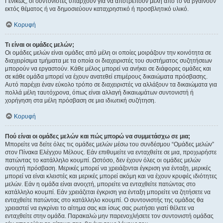
Γενικώς, οι συντονιστές υπάρχουν για να αποτρέπουν μέλη από το να βγαίνουν
εκτός θέματος ή να δημοσιεύουν καταχρηστικό ή προσβλητικό υλικό.
Κορυφή
Τι είναι οι ομάδες μελών;
Οι ομάδες μελών είναι ομάδες από μέλη οι οποίες μοιράζουν την κοινότητα σε
διαχειρίσιμα τμήματα με τα οποία οι διαχειριστές του συστήματος συζητήσεων
μπορούν να εργαστούν. Κάθε μέλος μπορεί να ανήκει σε διάφορες ομάδες και
σε κάθε ομάδα μπορεί να έχουν ανατεθεί επιμέρους δικαιώματα πρόσβασης.
Αυτό παρέχει έναν εύκολο τρόπο σε διαχειριστές να αλλάξουν τα δικαιώματα για
πολλά μέλη ταυτόχρονα, όπως είναι αλλαγή δικαιωμάτων συντονιστή ή
χορήγηση στα μέλη πρόσβαση σε μια ιδιωτική συζήτηση.
Κορυφή
Πού είναι οι ομάδες μελών και πώς μπορώ να συμμετάσχω σε μια;
Μπορείτε να δείτε όλες τις ομάδες μελών μέσω του συνδέσμου “Ομάδες μελών”
στον Πίνακα Ελέγχου Μέλους. Εάν επιθυμείτε να ενταχθείτε σε μια, προχωρήστε
πατώντας το κατάλληλο κουμπί. Ωστόσο, δεν έχουν όλες οι ομάδες μελών
ανοιχτή πρόσβαση. Μερικές μπορεί να χρειάζονται έγκριση για ένταξη, μερικές
μπορεί να είναι κλειστές και μερικές μπορεί ακόμη και να έχουν κρυφές ιδιότητες
μελών. Εάν η ομάδα είναι ανοιχτή, μπορείτε να ενταχθείτε πατώντας στο
κατάλληλο κουμπί. Εάν χρειάζεται έγκριση για ένταξη μπορείτε να ζητήσετε να
ενταχθείτε πατώντας στο κατάλληλο κουμπί. Ο συντονιστής της ομάδας θα
χρειαστεί να εγκρίνει το αίτημα σας και ίσως σας ρωτήσει γιατί θέλετε να
ενταχθείτε στην ομάδα. Παρακαλώ μην παρενοχλήσετε τον συντονιστή ομάδας