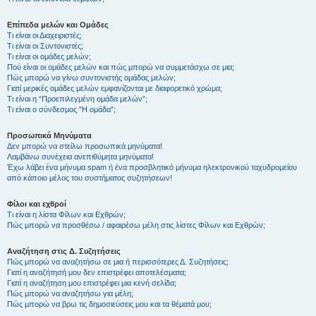
Επίπεδα μελών και Ομάδες
Τι είναι οι Διαχειριστές;
Τι είναι οι Συντονιστές;
Τι είναι οι ομάδες μελών;
Πού είναι οι ομάδες μελών και πώς μπορώ να συμμετάσχω σε μια;
Πώς μπορώ να γίνω συντονιστής ομάδας μελών;
Γιατί μερικές ομάδες μελών εμφανίζονται με διαφορετικό χρώμα;
Τι είναι η “Προεπιλεγμένη ομάδα μελών”;
Τι είναι ο σύνδεσμος "Η ομάδα”;
Προσωπικά Μηνύματα
Δεν μπορώ να στείλω προσωπικά μηνύματα!
Λαμβάνω συνέχεια ανεπιθύμητα μηνύματα!
Έχω λάβει ένα μήνυμα spam ή ένα προσβλητικό μήνυμα ηλεκτρονικού ταχυδρομείου
από κάποιο μέλος του συστήματος συζητήσεων!
Φίλοι και εχθροί
Τι είναι η λίστα Φίλων και Εχθρών;
Πώς μπορώ να προσθέσω / αφαιρέσω μέλη στις λίστες Φίλων και Εχθρών;
Αναζήτηση στις Δ. Συζητήσεις
Πώς μπορώ να αναζητήσω σε μια ή περισσότερες Δ. Συζητήσεις;
Γιατί η αναζήτησή μου δεν επιστρέφει αποτελέσματα;
Γιατί η αναζήτηση μου επιστρέφει μια κενή σελίδα;
Πώς μπορώ να αναζητήσω για μέλη;
Πώς μπορώ να βρω τις δημοσιεύσεις μου και τα θέματά μου;