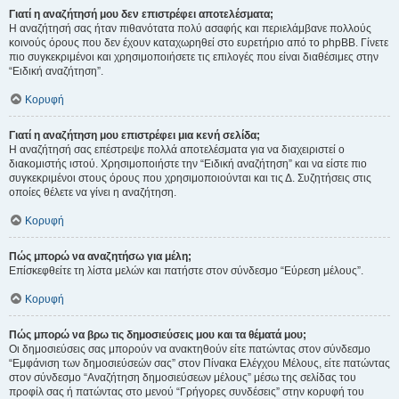
Γιατί η αναζήτησή μου δεν επιστρέφει αποτελέσματα;
Η αναζήτησή σας ήταν πιθανότατα πολύ ασαφής και περιελάμβανε πολλούς
κοινούς όρους που δεν έχουν καταχωρηθεί στο ευρετήριο από το phpBB. Γίνετε
πιο συγκεκριμένοι και χρησιμοποιήσετε τις επιλογές που είναι διαθέσιμες στην
“Ειδική αναζήτηση”.
Κορυφή
Γιατί η αναζήτηση μου επιστρέφει μια κενή σελίδα;
Η αναζήτησή σας επέστρεψε πολλά αποτελέσματα για να διαχειριστεί ο
διακομιστής ιστού. Χρησιμοποιήστε την “Ειδική αναζήτηση” και να είστε πιο
συγκεκριμένοι στους όρους που χρησιμοποιούνται και τις Δ. Συζητήσεις στις
οποίες θέλετε να γίνει η αναζήτηση.
Κορυφή
Πώς μπορώ να αναζητήσω για μέλη;
Επίσκεφθείτε τη λίστα μελών και πατήστε στον σύνδεσμο “Εύρεση μέλους”.
Κορυφή
Πώς μπορώ να βρω τις δημοσιεύσεις μου και τα θέματά μου;
Οι δημοσιεύσεις σας μπορούν να ανακτηθούν είτε πατώντας στον σύνδεσμο
“Εμφάνιση των δημοσιεύσεών σας” στον Πίνακα Ελέγχου Μέλους, είτε πατώντας
στον σύνδεσμο “Αναζήτηση δημοσιεύσεων μέλους” μέσω της σελίδας του
προφίλ σας ή πατώντας στο μενού “Γρήγορες συνδέσεις” στην κορυφή του