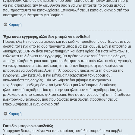
εγγραφούν. Κάποιος διαχειριστής του συστήματος συζητήσεων μπορεί επίσης
να έχει αποκλείσει την IP διεύθυνσή σας ή να μην επιτρέπει το όνομα μέλους
που προσπαθείτε να καταχωρίσετε. Επικοινωνήστε με κάποιον διαχειριστή του
συστήματος συζητήσεων για βοήθεια.
Κορυφή
Έχω κάνει εγγραφή, αλλά δεν μπορώ να συνδεθώ!
Πρώτα, ελέγξτε το όνομα μέλους και τον κωδικό πρόσβασής σας. Εάν αυτά είναι
σωστά, τότε ένα από τα δύο πράγματα μπορεί να έχει συμβεί. Εάν η υποστήριξη
διακήρυξης COPPA είναι ενεργοποιημένη και έχετε ορίσει ότι είστε κάτω των 13
ετών κατά τη διάρκεια της εγγραφής, θα πρέπει να ακολουθήσετε τις οδηγίες
που έχετε λάβει. Μερικά συστήματα συζητήσεων απαιτούν όλες οι νέες εγγραφές
να ενεργοποιούνται, είτε από εσάς είτε από τον διαχειριστή προκειμένου να
μπορέσετε να συνδεθείτε. Αυτή η πληροφορία υπήρχε κατά τη διάρκεια της
εγγραφής. Εάν έχετε λάβει ένα μήνυμα ηλεκτρονικού ταχυδρομείου,
ακολουθήστε τις οδηγίες. Εάν δεν λάβετε ένα μήνυμα ηλεκτρονικού
ταχυδρομείου, ενδεχομένως να έχετε δώσει μια λανθασμένη διεύθυνση
ηλεκτρονικού ταχυδρομείου ή το μήνυμα ηλεκτρονικού ταχυδρομείου, έχει
μπλοκαριστεί από κάποιο φίλτρο spam. Εάν είστε σίγουρος (-η) ότι η διεύθυνση
ηλεκτρονικού ταχυδρομείου που δώσατε είναι σωστή, προσπαθήστε να
επικοινωνήσετε με έναν διαχειριστή.
Κορυφή
Γιατί δεν μπορώ να συνδεθώ;
Υπάρχουν διάφοροι λόγοι για τους οποίους αυτό θα μπορούσε να συμβεί.