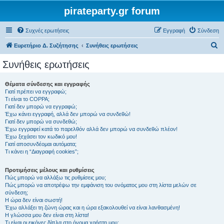
pirateparty.gr forum
Συχνές ερωτήσεις
Εγγραφή
Σύνδεση
Α
Ευρετήριο Δ. Συζήτησης
Συνήθεις ερωτήσεις
ν
Συνήθεις ερωτήσεις
α
ζ
Θέματα σύνδεσης και εγγραφής
Γιατί πρέπει να εγγραφώ;
ή
Τι είναι το COPPA;
τ
Γιατί δεν μπορώ να εγγραφώ;
Έχω κάνει εγγραφή, αλλά δεν μπορώ να συνδεθώ!
η
Γιατί δεν μπορώ να συνδεθώ;
Έχω εγγραφεί κατά το παρελθόν αλλά δεν μπορώ να συνδεθώ πλέον!
σ
Έχω ξεχάσει τον κωδικό μου!
η
Γιατί αποσυνδέομαι αυτόματα;
Τι κάνει η “Διαγραφή cookies”;
Προτιμήσεις μέλους και ρυθμίσεις
Πώς μπορώ να αλλάξω τις ρυθμίσεις μου;
Πώς μπορώ να αποτρέψω την εμφάνιση του ονόματος μου στη λίστα μελών σε
σύνδεση;
Η ώρα δεν είναι σωστή!
Έχω αλλάξει τη ζώνη ώρας και η ώρα εξακολουθεί να είναι λανθασμένη!
Η γλώσσα μου δεν είναι στη λίστα!
Τι είναι οι εικόνες δίπλα στο όνομα χρήστη μου;