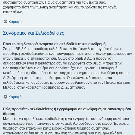
συστήματος συζητήσεων. Για να αναζητήσετε για τα θέματα σας,
χρησιμοποιείστε την “Ειδική αναζήτηση” και συμπληρώστε τις επιλογές
καταλλήλως.
Κορυφή
Συνδρομές και Σελιδοδείκτες
Ποια είναι η διαφορά ανάμεσα σε σελιδοδείκτη και συνδρομή;
Στο phpBB 3.0, η προσθήκη σελιδοδεικτών θεμάτων λειτουργούσε όπως η
προσθήκη σελιδοδεικτών σε ένα πρόγραμμα περιήγησης. Δεν ενημερωνόσασταν
όταν υπήρχε μια επικαιροποίηση. Όμως στο phpBB 3.1 η προσθήκη
σελιδοδεικτών είναι περισσότερο σαν να εγγραφείτε στο θέμα. Μπορείτε να
ειδοποιηθείτε όταν ένα θέμα σελιδοδείκτη έχει ενημερωθεί. Η συνδρομή,
ωστόσο, θα σας ειδοποιήσει όταν υπάρχει μια ενημέρωση σε ένα θέμα ή σε μια
Δ. Συζήτηση στο σύστημα συζητήσεων. Οι επιλογές ειδοποίησης για
σελιδοδείκτες και συνδρομές μπορούν να ρυθμιστούν από τον Πίνακα Ελέγχου
Μέλους, στην καρτέλα “Προτιμήσεις Δ. Συζήτησης”.
Κορυφή
Πώς προσθέτω σελιδοδείκτες ή εγγράφομαι σε συνδρομές σε συγκεκριμένα
θέματα;
Μπορείτε να προσθέσετε σελιδοδείκτη ή να εγγραφείτε σε συνδρομή σε κάποιο
συγκεκριμένο θέμα, πατώντας στον κατάλληλο σύνδεσμο στο μενού "Εργαλεία
θέματος", στο επάνω και κάτω μέρος κάποιου θέματος συζήτησης.
Απαντώντας σε ένα θέμα με σημειωμένη την επιλογή “Να ενημερωθώ όταν