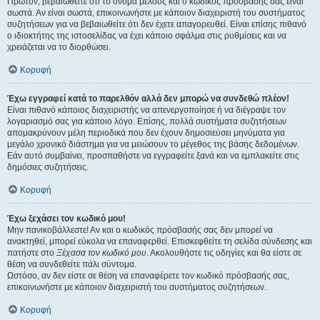
Πρώτον, βεβαιωθείτε ότι το όνομα μέλους και ο κωδικός πρόσβασής σας είναι
σωστά. Αν είναι σωστά, επικοινωνήστε με κάποιον διαχειριστή του συστήματος
συζητήσεων για να βεβαιωθείτε ότι δεν έχετε απαγορευθεί. Είναι επίσης πιθανό
ο ιδιοκτήτης της ιστοσελίδας να έχει κάποιο σφάλμα στις ρυθμίσεις και να
χρειάζεται να το διορθώσει.
Κορυφή
Έχω εγγραφεί κατά το παρελθόν αλλά δεν μπορώ να συνδεθώ πλέον!
Είναι πιθανό κάποιος διαχειριστής να απενεργοποίησε ή να διέγραψε τον
λογαριασμό σας για κάποιο λόγο. Επίσης, πολλά συστήματα συζητήσεων
απομακρύνουν μέλη περιοδικά που δεν έχουν δημοσιεύσει μηνύματα για
μεγάλο χρονικό διάστημα για να μειώσουν το μέγεθος της βάσης δεδομένων.
Εάν αυτό συμβαίνει, προσπαθήστε να εγγραφείτε ξανά και να εμπλακείτε στις
δημόσιες συζητήσεις.
Κορυφή
Έχω ξεχάσει τον κωδικό μου!
Μην πανικοβάλλεστε! Αν και ο κωδικός πρόσβασής σας δεν μπορεί να
ανακτηθεί, μπορεί εύκολα να επαναφερθεί. Επισκεφθείτε τη σελίδα σύνδεσης και
πατήστε στο
Ξέχασα τον κωδικό μου
. Ακολουθήστε τις οδηγίες και θα είστε σε
θέση να συνδεθείτε πάλι σύντομα.
Ωστόσο, αν δεν είστε σε θέση να επαναφέρετε τον κωδικό πρόσβασής σας,
επικοινωνήστε με κάποιον διαχειριστή του συστήματος συζητήσεων.
Κορυφή