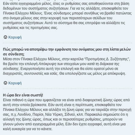
Εάν είστε εγγεγραμμένο μέλος, όλες οι ρυθμίσεις σας αποθηκεύονται στη βάση
δεδομένων του συστήματος συζητήσεων. Για να τις αλλάξετε, επισκεφθείτε τον
Πίνακα Ελέγχου Μέλους. Ένας σύνδεσμος μπορεί συνήθως να βρεθεί πατώντας
στο όνομα μέλους σας στην κορυφή των περισσότερων σελίδων του
συστήματος συζητήσεων. Αυτό το σύστημα θα σας επιτρέψει να αλλάξετε τις
ρυθμίσεις και τις προτιμήσεις σας.
Κορυφή
Πώς μπορώ να αποτρέψω την εμφάνιση του ονόματος μου στη λίστα μελών
σε σύνδεση;
Μέσα στον Πίνακα Ελέγχου Μέλους, στην καρτέλα “Προτιμήσεις Δ. Συζήτησης”,
θα βρείτε την επιλογή
Απόκρυψη των στοιχείων μου κατά τη διάρκεια της
σύνδεσης
. Ενεργοποιήστε αυτή την επιλογή και θα είστε ορατοί μόνο σε
διαχειριστές, συντονιστές και εσάς. Θα υπολογίζεστε ως μέλος με απόκρυψη.
Κορυφή
Η ώρα δεν είναι σωστή!
Είναι πιθανό η ώρα που εμφανίζεται να είναι από διαφορετική ζώνης ώρας από
αυτή στην οποία βρίσκεστε. Εάν αυτή είναι η περίπτωση, επισκεφθείτε τον
Πίνακα Ελέγχου Μέλους και αλλάξτε τη ζώνη ώρας για να ταιριάζει στην περιοχή
σας, π.χ. Λονδίνο, Παρίσι, Νέα Υόρκη, Σίδνεϋ, κλπ. Παρακαλώ σημειώστε ότι η
αλλαγή της ζώνης ώρας, όπως και οι περισσότερες ρυθμίσεις, μπορούν να
γίνουν μόνον από εγγεγραμμένα μέλη. Εάν δεν έχετε εγγραφεί, αυτή είναι μια
καλή ευκαιρία για να το κάνετε.