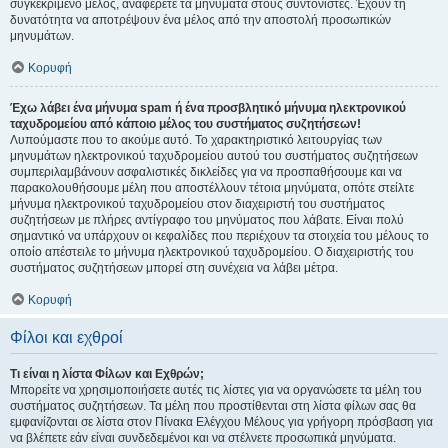
συγκεκριμένο μέλος, αναφέρετε τα μηνύματα στους συντονιστές. Έχουν τη
δυνατότητα να αποτρέψουν ένα μέλος από την αποστολή προσωπικών
μηνυμάτων.
Κορυφή
Έχω λάβει ένα μήνυμα spam ή ένα προσβλητικό μήνυμα ηλεκτρονικού
ταχυδρομείου από κάποιο μέλος του συστήματος συζητήσεων!
Λυπούμαστε που το ακούμε αυτό. Το χαρακτηριστικό λειτουργίας των
μηνυμάτων ηλεκτρονικού ταχυδρομείου αυτού του συστήματος συζητήσεων
συμπεριλαμβάνουν ασφαλιστικές δικλείδες για να προσπαθήσουμε και να
παρακολουθήσουμε μέλη που αποστέλλουν τέτοια μηνύματα, οπότε στείλτε
μήνυμα ηλεκτρονικού ταχυδρομείου στον διαχειριστή του συστήματος
συζητήσεων με πλήρες αντίγραφο του μηνύματος που λάβατε. Είναι πολύ
σημαντικό να υπάρχουν οι κεφαλίδες που περιέχουν τα στοιχεία του μέλους το
οποίο απέστειλε το μήνυμα ηλεκτρονικού ταχυδρομείου. Ο διαχειριστής του
συστήματος συζητήσεων μπορεί στη συνέχεια να λάβει μέτρα.
Κορυφή
Φίλοι και εχθροί
Τι είναι η λίστα Φίλων και Εχθρών;
Μπορείτε να χρησιμοποιήσετε αυτές τις λίστες για να οργανώσετε τα μέλη του
συστήματος συζητήσεων. Τα μέλη που προστίθενται στη λίστα φίλων σας θα
εμφανίζονται σε λίστα στον Πίνακα Ελέγχου Μέλους για γρήγορη πρόσβαση για
να βλέπετε εάν είναι συνδεδεμένοι και να στέλνετε προσωπικά μηνύματα.