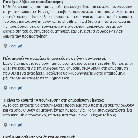
Γιατί έχω λάβει μια προειδοποίηση;
Κάθε διαχειριστής συστήματος συζητήσεων έχει δικό του σύνολο των κανόνων
στην ιστοσελίδα του. Εάν έχετε παραβεί κάποιο κανόνα, τότε ίσως να λάβατε μια
προειδοποίηση. Παρακαλώ σημειώστε ότι αυτό είναι απόφαση του διαχειριστή
του συστήματος συζητήσεων και το phpBB Limited δεν έχει τίποτα να κάνει με
τις προειδοποιήσεις στη συγκεκριμένη ιστοσελίδα. Επικοινωνήστε με τον
διαχειριστή του συστήματος συζητήσεων εάν δεν είστε σίγουρος (-η) γιατί
λάβατε την προειδοποίηση.
Κορυφή
Πώς μπορώ να αναφέρω δημοσιεύσεις σε έναν συντονιστή;
Εάν ο διαχειριστής του συστήματος συζητήσεων το έχει επιτρέψει, θα πρέπει να
δείτε ένα κουμπί για την αναφορά των δημοσιεύσεων δίπλα στη δημοσίευση
που θέλετε να αναφέρετε. Πατώντας θα καθοδηγηθείτε για τα απαιτούμενα
βήματα για να αναφέρετε τη δημοσίευση.
Κορυφή
Τι είναι το κουμπί “Αποθήκευση” στη δημοσίευση θέματος;
Αυτό σας επιτρέπει να αποθηκεύσετε προσχέδια που πρέπει να συμπληρωθούν
και να υποβληθούν σε μεταγενέστερη ημερομηνία. Για να επαναφορτώσετε ένα
αποθηκευμένο προσχέδιο, επισκεφθείτε τον Πίνακα Ελέγχου Μέλους.
Κορυφή
Γιατί η δημοσίευση χρειάζεται να εγκριθεί;