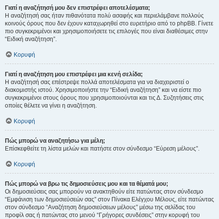
Γιατί η αναζήτησή μου δεν επιστρέφει αποτελέσματα;
Η αναζήτησή σας ήταν πιθανότατα πολύ ασαφής και περιελάμβανε πολλούς
κοινούς όρους που δεν έχουν καταχωρηθεί στο ευρετήριο από το phpBB. Γίνετε
πιο συγκεκριμένοι και χρησιμοποιήσετε τις επιλογές που είναι διαθέσιμες στην
“Ειδική αναζήτηση”.
Κορυφή
Γιατί η αναζήτηση μου επιστρέφει μια κενή σελίδα;
Η αναζήτησή σας επέστρεψε πολλά αποτελέσματα για να διαχειριστεί ο
διακομιστής ιστού. Χρησιμοποιήστε την “Ειδική αναζήτηση” και να είστε πιο
συγκεκριμένοι στους όρους που χρησιμοποιούνται και τις Δ. Συζητήσεις στις
οποίες θέλετε να γίνει η αναζήτηση.
Κορυφή
Πώς μπορώ να αναζητήσω για μέλη;
Επίσκεφθείτε τη λίστα μελών και πατήστε στον σύνδεσμο “Εύρεση μέλους”.
Κορυφή
Πώς μπορώ να βρω τις δημοσιεύσεις μου και τα θέματά μου;
Οι δημοσιεύσεις σας μπορούν να ανακτηθούν είτε πατώντας στον σύνδεσμο
“Εμφάνιση των δημοσιεύσεών σας” στον Πίνακα Ελέγχου Μέλους, είτε πατώντας
στον σύνδεσμο “Αναζήτηση δημοσιεύσεων μέλους” μέσω της σελίδας του
προφίλ σας ή πατώντας στο μενού “Γρήγορες συνδέσεις” στην κορυφή του