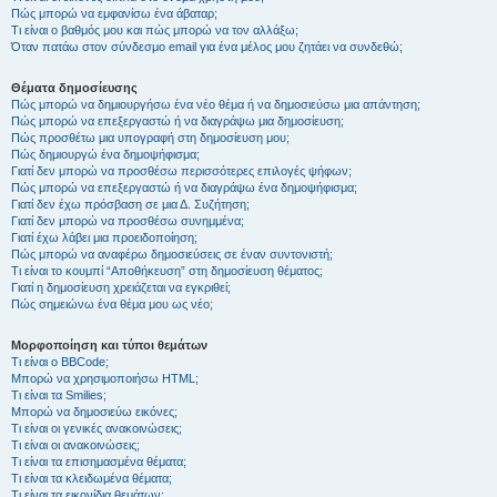
Πώς μπορώ να εμφανίσω ένα άβαταρ;
Τι είναι ο βαθμός μου και πώς μπορώ να τον αλλάξω;
Όταν πατάω στον σύνδεσμο email για ένα μέλος μου ζητάει να συνδεθώ;
Θέματα δημοσίευσης
Πώς μπορώ να δημιουργήσω ένα νέο θέμα ή να δημοσιεύσω μια απάντηση;
Πώς μπορώ να επεξεργαστώ ή να διαγράψω μια δημοσίευση;
Πώς προσθέτω μια υπογραφή στη δημοσίευση μου;
Πώς δημιουργώ ένα δημοψήφισμα;
Γιατί δεν μπορώ να προσθέσω περισσότερες επιλογές ψήφων;
Πώς μπορώ να επεξεργαστώ ή να διαγράψω ένα δημοψήφισμα;
Γιατί δεν έχω πρόσβαση σε μια Δ. Συζήτηση;
Γιατί δεν μπορώ να προσθέσω συνημμένα;
Γιατί έχω λάβει μια προειδοποίηση;
Πώς μπορώ να αναφέρω δημοσιεύσεις σε έναν συντονιστή;
Τι είναι το κουμπί “Αποθήκευση” στη δημοσίευση θέματος;
Γιατί η δημοσίευση χρειάζεται να εγκριθεί;
Πώς σημειώνω ένα θέμα μου ως νέο;
Μορφοποίηση και τύποι θεμάτων
Τι είναι ο BBCode;
Μπορώ να χρησιμοποιήσω HTML;
Τι είναι τα Smilies;
Μπορώ να δημοσιεύω εικόνες;
Τι είναι οι γενικές ανακοινώσεις;
Τι είναι οι ανακοινώσεις;
Τι είναι τα επισημασμένα θέματα;
Τι είναι τα κλειδωμένα θέματα;
Τι είναι τα εικονίδια θεμάτων;