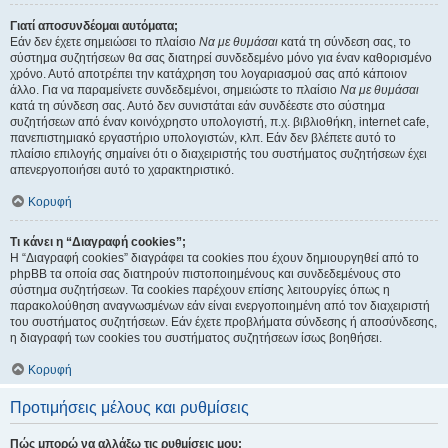
Γιατί αποσυνδέομαι αυτόματα;
Εάν δεν έχετε σημειώσει το πλαίσιο
Να με θυμάσαι
κατά τη σύνδεση σας, το
σύστημα συζητήσεων θα σας διατηρεί συνδεδεμένο μόνο για έναν καθορισμένο
χρόνο. Αυτό αποτρέπει την κατάχρηση του λογαριασμού σας από κάποιον
άλλο. Για να παραμείνετε συνδεδεμένοι, σημειώστε το πλαίσιο
Να με θυμάσαι
κατά τη σύνδεση σας. Αυτό δεν συνιστάται εάν συνδέεστε στο σύστημα
συζητήσεων από έναν κοινόχρηστο υπολογιστή, π.χ. βιβλιοθήκη, internet cafe,
πανεπιστημιακό εργαστήριο υπολογιστών, κλπ. Εάν δεν βλέπετε αυτό το
πλαίσιο επιλογής σημαίνει ότι ο διαχειριστής του συστήματος συζητήσεων έχει
απενεργοποιήσει αυτό το χαρακτηριστικό.
Κορυφή
Τι κάνει η “Διαγραφή cookies”;
Η “Διαγραφή cookies” διαγράφει τα cookies που έχουν δημιουργηθεί από το
phpBB τα οποία σας διατηρούν πιστοποιημένους και συνδεδεμένους στο
σύστημα συζητήσεων. Τα cookies παρέχουν επίσης λειτουργίες όπως η
παρακολούθηση αναγνωσμένων εάν είναι ενεργοποιημένη από τον διαχειριστή
του συστήματος συζητήσεων. Εάν έχετε προβλήματα σύνδεσης ή αποσύνδεσης,
η διαγραφή των cookies του συστήματος συζητήσεων ίσως βοηθήσει.
Κορυφή
Προτιμήσεις μέλους και ρυθμίσεις
Πώς μπορώ να αλλάξω τις ρυθμίσεις μου;