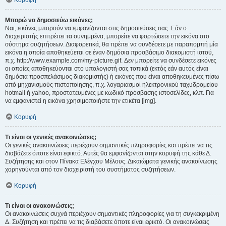
Κορυφή
Μπορώ να δημοσιεύω εικόνες;
Ναι, εικόνες μπορούν να εμφανίζονται στις δημοσιεύσεις σας. Εάν ο
διαχειριστής επιτρέπει τα συνημμένα, μπορείτε να φορτώσετε την εικόνα στο
σύστημα συζητήσεων. Διαφορετικά, θα πρέπει να συνδέσετε με παραπομπή μία
εικόνα η οποία αποθηκεύεται σε έναν δημόσια προσβάσιμο διακομιστή ιστού,
π.χ. http://www.example.com/my-picture.gif. Δεν μπορείτε να συνδέσετε εικόνες
οι οποίες αποθηκεύονται στο υπολογιστή σας τοπικά (εκτός εάν αυτός είναι
δημόσια προσπελάσιμος διακομιστής) ή εικόνες που είναι αποθηκευμένες πίσω
από μηχανισμούς πιστοποίησης, π.χ. λογαριασμοί ηλεκτρονικού ταχυδρομείου
hotmail ή yahoo, προστατευμένες με κωδικό πρόσβασης ιστοσελίδες, κλπ. Για
να εμφανιστεί η εικόνα χρησιμοποιήστε την ετικέτα [img].
Κορυφή
Τι είναι οι γενικές ανακοινώσεις;
Οι γενικές ανακοινώσεις περιέχουν σημαντικές πληροφορίες και πρέπει να τις
διαβάζετε όποτε είναι εφικτό. Αυτές θα εμφανίζονται στην κορυφή της κάθε Δ.
Συζήτησης και στον Πίνακα Ελέγχου Μέλους. Δικαιώματα γενικής ανακοίνωσης
χορηγούνται από τον διαχειριστή του συστήματος συζητήσεων.
Κορυφή
Τι είναι οι ανακοινώσεις;
Οι ανακοινώσεις συχνά περιέχουν σημαντικές πληροφορίες για τη συγκεκριμένη
Δ. Συζήτηση και πρέπει να τις διαβάσετε όποτε είναι εφικτό. Οι ανακοινώσεις