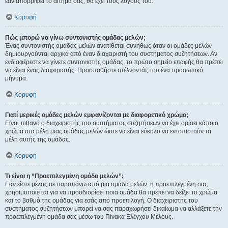
εάν απορρίψει το αίτημα σας, θα έχει τους λόγους του.
Κορυφή
Πώς μπορώ να γίνω συντονιστής ομάδας μελών;
Ένας συντονιστής ομάδας μελών ανατίθεται συνήθως όταν οι ομάδες μελών
δημιουργούνται αρχικά από έναν διαχειριστή του συστήματος συζητήσεων. Αν
ενδιαφέρεστε να γίνετε συντονιστής ομάδας, το πρώτο σημείο επαφής θα πρέπει
να είναι ένας διαχειριστής. Προσπαθήστε στέλνοντάς του ένα προσωπικό
μήνυμα.
Κορυφή
Γιατί μερικές ομάδες μελών εμφανίζονται με διαφορετικό χρώμα;
Είναι πιθανό ο διαχειριστής του συστήματος συζητήσεων να έχει ορίσει κάποιο
χρώμα στα μέλη μιας ομάδας μελών ώστε να είναι εύκολο να εντοπιστούν τα
μέλη αυτής της ομάδας.
Κορυφή
Τι είναι η “Προεπιλεγμένη ομάδα μελών”;
Εάν είστε μέλος σε παραπάνω από μια ομάδα μελών, η προεπιλεγμένη σας
χρησιμοποιείται για να προσδιορίσει ποια ομάδα θα πρέπει να δείξει το χρώμα
και το βαθμό της ομάδας για εσάς από προεπιλογή. Ο διαχειριστής του
συστήματος συζητήσεων μπορεί να σας παραχωρήσει δικαίωμα να αλλάξετε την
προεπιλεγμένη ομάδα σας μέσω του Πίνακα Ελέγχου Μέλους.