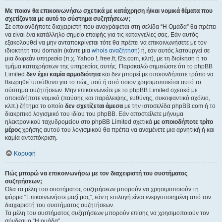
Με ποιον θα επικοινωνήσω σχετικά με κατάχρηση ή/και νομικά θέματα που
σχετίζονται με αυτό το σύστημα συζητήσεων;
Σε οποιονδήποτε διαχειριστή που αναγράφεται στη σελίδα “Η Ομάδα” θα πρέπει
να είναι ένα κατάλληλο σημείο επαφής για τις καταγγελίες σας. Εάν αυτός
εξακολουθεί να μην ανταποκρίνεται τότε θα πρέπει να επικοινωνήσετε με τον
ιδιοκτήτη του domain (κάντε μια
whois αναζήτηση
) ή, εάν αυτός λειτουργεί σε
μια δωρεάν υπηρεσία (π.χ. Yahoo !, free.fr, f2s.com, κλπ), με τη διοίκηση ή το
τμήμα καταχρήσεων της υπηρεσίας αυτής. Παρακαλώ σημειώστε ότι το phpBB
Limited
δεν έχει καμία αρμοδιότητα
και δεν μπορεί με οποιονδήποτε τρόπο να
θεωρηθεί υπεύθυνο για το πώς, πού ή από ποιον χρησιμοποιείται αυτό το
σύστημα συζητήσεων. Μην επικοινωνείτε με το phpBB Limited σχετικά με
οποιαδήποτε νομικό (παύσης και παράλειψης, ευθύνης, συκοφαντικό σχόλιο,
κλπ.) ζήτημα το οποίο
δεν σχετίζεται άμεσα
με την ιστοσελίδα phpBB.com ή το
διακριτικό λογισμικό του ιδίου του phpBB. Εάν αποστείλετε μήνυμα
ηλεκτρονικού ταχυδρομείου στο phpBB Limited σχετικά
με οποιοδήποτε τρίτο
μέρος
χρήσης αυτού του λογισμικού θα πρέπει να αναμένετε μια αρνητική ή και
καμία ανταπόκριση.
Κορυφή
Πώς μπορώ να επικοινωνήσω με τον διαχειριστή του συστήματος
συζητήσεων;
Όλα τα μέλη του συστήματος συζητήσεων μπορούν να χρησιμοποιούν τη
φόρμα “Επικοινωνήστε μαζί μας”, εάν η επιλογή είναι ενεργοποιημένη από τον
διαχειριστή του συστήματος συζητήσεων.
Τα μέλη του συστήματος συζητήσεων μπορούν επίσης να χρησιμοποιούν τον
σύνδεσμο “Η ομάδα”.