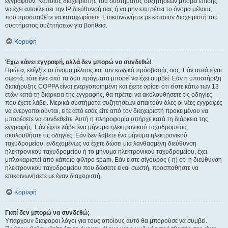
εγγραφούν. Κάποιος διαχειριστής του συστήματος συζητήσεων μπορεί επίσης
να έχει αποκλείσει την IP διεύθυνσή σας ή να μην επιτρέπει το όνομα μέλους
που προσπαθείτε να καταχωρίσετε. Επικοινωνήστε με κάποιον διαχειριστή του
συστήματος συζητήσεων για βοήθεια.
Κορυφή
Έχω κάνει εγγραφή, αλλά δεν μπορώ να συνδεθώ!
Πρώτα, ελέγξτε το όνομα μέλους και τον κωδικό πρόσβασής σας. Εάν αυτά είναι
σωστά, τότε ένα από τα δύο πράγματα μπορεί να έχει συμβεί. Εάν η υποστήριξη
διακήρυξης COPPA είναι ενεργοποιημένη και έχετε ορίσει ότι είστε κάτω των 13
ετών κατά τη διάρκεια της εγγραφής, θα πρέπει να ακολουθήσετε τις οδηγίες
που έχετε λάβει. Μερικά συστήματα συζητήσεων απαιτούν όλες οι νέες εγγραφές
να ενεργοποιούνται, είτε από εσάς είτε από τον διαχειριστή προκειμένου να
μπορέσετε να συνδεθείτε. Αυτή η πληροφορία υπήρχε κατά τη διάρκεια της
εγγραφής. Εάν έχετε λάβει ένα μήνυμα ηλεκτρονικού ταχυδρομείου,
ακολουθήστε τις οδηγίες. Εάν δεν λάβετε ένα μήνυμα ηλεκτρονικού
ταχυδρομείου, ενδεχομένως να έχετε δώσει μια λανθασμένη διεύθυνση
ηλεκτρονικού ταχυδρομείου ή το μήνυμα ηλεκτρονικού ταχυδρομείου, έχει
μπλοκαριστεί από κάποιο φίλτρο spam. Εάν είστε σίγουρος (-η) ότι η διεύθυνση
ηλεκτρονικού ταχυδρομείου που δώσατε είναι σωστή, προσπαθήστε να
επικοινωνήσετε με έναν διαχειριστή.
Κορυφή
Γιατί δεν μπορώ να συνδεθώ;
Υπάρχουν διάφοροι λόγοι για τους οποίους αυτό θα μπορούσε να συμβεί.