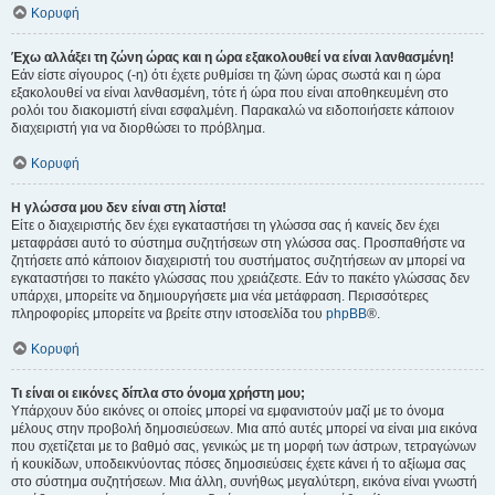
Κορυφή
Έχω αλλάξει τη ζώνη ώρας και η ώρα εξακολουθεί να είναι λανθασμένη!
Εάν είστε σίγουρος (-η) ότι έχετε ρυθμίσει τη ζώνη ώρας σωστά και η ώρα
εξακολουθεί να είναι λανθασμένη, τότε ή ώρα που είναι αποθηκευμένη στο
ρολόι του διακομιστή είναι εσφαλμένη. Παρακαλώ να ειδοποιήσετε κάποιον
διαχειριστή για να διορθώσει το πρόβλημα.
Κορυφή
Η γλώσσα μου δεν είναι στη λίστα!
Είτε ο διαχειριστής δεν έχει εγκαταστήσει τη γλώσσα σας ή κανείς δεν έχει
μεταφράσει αυτό το σύστημα συζητήσεων στη γλώσσα σας. Προσπαθήστε να
ζητήσετε από κάποιον διαχειριστή του συστήματος συζητήσεων αν μπορεί να
εγκαταστήσει το πακέτο γλώσσας που χρειάζεστε. Εάν το πακέτο γλώσσας δεν
υπάρχει, μπορείτε να δημιουργήσετε μια νέα μετάφραση. Περισσότερες
πληροφορίες μπορείτε να βρείτε στην ιστοσελίδα του
phpBB
®.
Κορυφή
Τι είναι οι εικόνες δίπλα στο όνομα χρήστη μου;
Υπάρχουν δύο εικόνες οι οποίες μπορεί να εμφανιστούν μαζί με το όνομα
μέλους στην προβολή δημοσιεύσεων. Μια από αυτές μπορεί να είναι μια εικόνα
που σχετίζεται με το βαθμό σας, γενικώς με τη μορφή των άστρων, τετραγώνων
ή κουκίδων, υποδεικνύοντας πόσες δημοσιεύσεις έχετε κάνει ή το αξίωμα σας
στο σύστημα συζητήσεων. Μια άλλη, συνήθως μεγαλύτερη, εικόνα είναι γνωστή