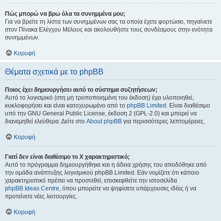
Πώς μπορώ να βρω όλα τα συνημμένα μου;
Για να βρείτε τη λίστα των συνημμένων σας τα οποία έχετε φορτώσει, πηγαίνετε
στον Πίνακα Ελέγχου Μέλους και ακολουθήστε τους συνδέσμους στην ενότητα
συνημμένων.
Κορυφή
Θέματα σχετικά με το phpBB
Ποιος έχει δημιουργήσει αυτό το σύστημα συζητήσεων;
Αυτό το λογισμικό (στη μη τροποποιημένη του έκδοση) έχει υλοποιηθεί,
κυκλοφορήσει και είναι κατοχυρωμένο από το
phpBB Limited
. Είναι διαθέσιμο
υπό την GNU General Public License, έκδοση 2 (GPL-2.0) και μπορεί να
διανεμηθεί ελεύθερα. Δείτε στο
About phpBB
για περισσότερες λεπτομέρειες.
Κορυφή
Γιατί δεν είναι διαθέσιμο το Χ χαρακτηριστικό;
Αυτό το πρόγραμμα δημιουργήθηκε και η άδεια χρήσης του αποδόθηκε από
την ομάδα ανάπτυξης λογισμικού phpBB Limited. Εάν νομίζετε ότι κάποιο
χαρακτηριστικό πρέπει να προστεθεί, επισκεφθείτε την ιστοσελίδα
phpBB Ideas Centre
, όπου μπορείτε να ψηφίσετε υπάρχουσες ιδέες ή να
προτείνετε νέες λειτουργίες.
Κορυφή