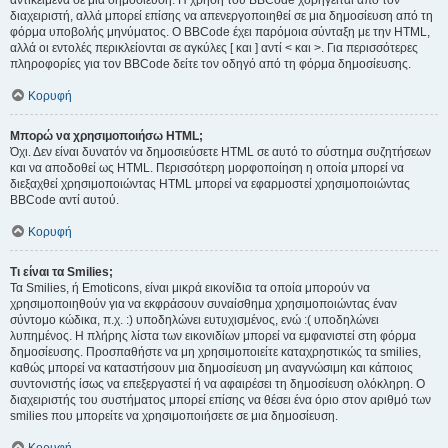
αντικείμενα σε μια δημοσίευση. Η χρήση του BBCode χορηγείται από τον
διαχειριστή, αλλά μπορεί επίσης να απενεργοποιηθεί σε μια δημοσίευση από τη
φόρμα υποβολής μηνύματος. Ο BBCode έχει παρόμοια σύνταξη με την HTML,
αλλά οι εντολές περικλείονται σε αγκύλες [ και ] αντί < και >. Για περισσότερες
πληροφορίες για τον BBCode δείτε τον οδηγό από τη φόρμα δημοσίευσης.
Κορυφή
Μπορώ να χρησιμοποιήσω HTML;
Όχι. Δεν είναι δυνατόν να δημοσιεύσετε HTML σε αυτό το σύστημα συζητήσεων
και να αποδοθεί ως HTML. Περισσότερη μορφοποίηση η οποία μπορεί να
διεξαχθεί χρησιμοποιώντας HTML μπορεί να εφαρμοστεί χρησιμοποιώντας
BBCode αντί αυτού.
Κορυφή
Τι είναι τα Smilies;
Τα Smilies, ή Emoticons, είναι μικρά εικονίδια τα οποία μπορούν να
χρησιμοποιηθούν για να εκφράσουν συναίσθημα χρησιμοποιώντας έναν
σύντομο κώδικα, π.χ. :) υποδηλώνει ευτυχισμένος, ενώ :( υποδηλώνει
λυπημένος. Η πλήρης λίστα των εικονιδίων μπορεί να εμφανιστεί στη φόρμα
δημοσίευσης. Προσπαθήστε να μη χρησιμοποιείτε καταχρηστικώς τα smilies,
καθώς μπορεί να καταστήσουν μια δημοσίευση μη αναγνώσιμη και κάποιος
συντονιστής ίσως να επεξεργαστεί ή να αφαιρέσει τη δημοσίευση ολόκληρη. Ο
διαχειριστής του συστήματος μπορεί επίσης να θέσει ένα όριο στον αριθμό των
smilies που μπορείτε να χρησιμοποιήσετε σε μια δημοσίευση.