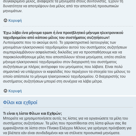
συγκεκριμένο μέλος, αναφέρετε τα μηνύματα στους συντονιστές. Έχουν τη
δυνατότητα να αποτρέψουν ένα μέλος από την αποστολή προσωπικών
μηνυμάτων.
Κορυφή
Έχω λάβει ένα μήνυμα spam ή ένα προσβλητικό μήνυμα ηλεκτρονικού
ταχυδρομείου από κάποιο μέλος του συστήματος συζητήσεων!
Λυπούμαστε που το ακούμε αυτό. Το χαρακτηριστικό λειτουργίας των
μηνυμάτων ηλεκτρονικού ταχυδρομείου αυτού του συστήματος συζητήσεων
συμπεριλαμβάνουν ασφαλιστικές δικλείδες για να προσπαθήσουμε και να
παρακολουθήσουμε μέλη που αποστέλλουν τέτοια μηνύματα, οπότε στείλτε
μήνυμα ηλεκτρονικού ταχυδρομείου στον διαχειριστή του συστήματος
συζητήσεων με πλήρες αντίγραφο του μηνύματος που λάβατε. Είναι πολύ
σημαντικό να υπάρχουν οι κεφαλίδες που περιέχουν τα στοιχεία του μέλους το
οποίο απέστειλε το μήνυμα ηλεκτρονικού ταχυδρομείου. Ο διαχειριστής του
συστήματος συζητήσεων μπορεί στη συνέχεια να λάβει μέτρα.
Κορυφή
Φίλοι και εχθροί
Τι είναι η λίστα Φίλων και Εχθρών;
Μπορείτε να χρησιμοποιήσετε αυτές τις λίστες για να οργανώσετε τα μέλη του
συστήματος συζητήσεων. Τα μέλη που προστίθενται στη λίστα φίλων σας θα
εμφανίζονται σε λίστα στον Πίνακα Ελέγχου Μέλους για γρήγορη πρόσβαση για
να βλέπετε εάν είναι συνδεδεμένοι και να στέλνετε προσωπικά μηνύματα.