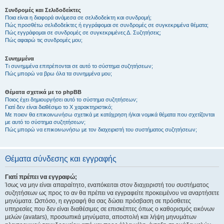
Συνδρομές και Σελιδοδείκτες
Ποια είναι η διαφορά ανάμεσα σε σελιδοδείκτη και συνδρομή;
Πώς προσθέτω σελιδοδείκτες ή εγγράφομαι σε συνδρομές σε συγκεκριμένα θέματα;
Πώς εγγράφομαι σε συνδρομές σε συγκεκριμένες Δ. Συζητήσεις;
Πώς αφαιρώ τις συνδρομές μου;
Συνημμένα
Τι συνημμένα επιτρέπονται σε αυτό το σύστημα συζητήσεων;
Πώς μπορώ να βρω όλα τα συνημμένα μου;
Θέματα σχετικά με το phpBB
Ποιος έχει δημιουργήσει αυτό το σύστημα συζητήσεων;
Γιατί δεν είναι διαθέσιμο το Χ χαρακτηριστικό;
Με ποιον θα επικοινωνήσω σχετικά με κατάχρηση ή/και νομικά θέματα που σχετίζονται
με αυτό το σύστημα συζητήσεων;
Πώς μπορώ να επικοινωνήσω με τον διαχειριστή του συστήματος συζητήσεων;
Θέματα σύνδεσης και εγγραφής
Γιατί πρέπει να εγγραφώ;
Ίσως να μην είναι απαραίτητο, εναπόκειται στον διαχειριστή του συστήματος
συζητήσεων ως προς το αν θα πρέπει να εγγραφείτε προκειμένου να αναρτήσετε
μηνύματα. Ωστόσο, η εγγραφή θα σας δώσει πρόσβαση σε πρόσθετες
υπηρεσίες που δεν είναι διαθέσιμες σε επισκέπτες όπως ο καθορισμός εικόνων
μελών (avatars), προσωπικά μηνύματα, αποστολή και λήψη μηνυμάτων