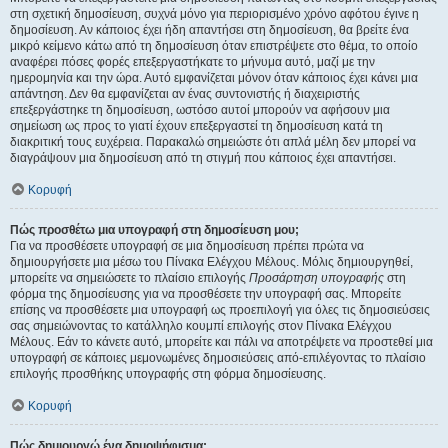
στη σχετική δημοσίευση, συχνά μόνο για περιορισμένο χρόνο αφότου έγινε η
δημοσίευση. Αν κάποιος έχει ήδη απαντήσει στη δημοσίευση, θα βρείτε ένα
μικρό κείμενο κάτω από τη δημοσίευση όταν επιστρέψετε στο θέμα, το οποίο
αναφέρει πόσες φορές επεξεργαστήκατε το μήνυμα αυτό, μαζί με την
ημερομηνία και την ώρα. Αυτό εμφανίζεται μόνον όταν κάποιος έχει κάνει μια
απάντηση. Δεν θα εμφανίζεται αν ένας συντονιστής ή διαχειριστής
επεξεργάστηκε τη δημοσίευση, ωστόσο αυτοί μπορούν να αφήσουν μια
σημείωση ως προς το γιατί έχουν επεξεργαστεί τη δημοσίευση κατά τη
διακριτική τους ευχέρεια. Παρακαλώ σημειώστε ότι απλά μέλη δεν μπορεί να
διαγράψουν μια δημοσίευση από τη στιγμή που κάποιος έχει απαντήσει.
Κορυφή
Πώς προσθέτω μια υπογραφή στη δημοσίευση μου;
Για να προσθέσετε υπογραφή σε μια δημοσίευση πρέπει πρώτα να
δημιουργήσετε μια μέσω του Πίνακα Ελέγχου Μέλους. Μόλις δημιουργηθεί,
μπορείτε να σημειώσετε το πλαίσιο επιλογής
Προσάρτηση υπογραφής
στη
φόρμα της δημοσίευσης για να προσθέσετε την υπογραφή σας. Μπορείτε
επίσης να προσθέσετε μια υπογραφή ως προεπιλογή για όλες τις δημοσιεύσεις
σας σημειώνοντας το κατάλληλο κουμπί επιλογής στον Πίνακα Ελέγχου
Μέλους. Εάν το κάνετε αυτό, μπορείτε και πάλι να αποτρέψετε να προστεθεί μια
υπογραφή σε κάποιες μεμονωμένες δημοσιεύσεις από-επιλέγοντας το πλαίσιο
επιλογής προσθήκης υπογραφής στη φόρμα δημοσίευσης.
Κορυφή
Πώς δημιουργώ ένα δημοψήφισμα;