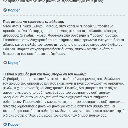
ως άβαταρ και είναι γενικώς μοναδική, προσωπική για κάθε μέλος.
Κορυφή
Πώς μπορώ να εμφανίσω ένα άβαταρ;
Μέσα στον Πίνακα Ελέγχου Μέλους, στην καρτέλα “Προφίλ”, μπορείτε να
προσθέσετε ένα άβαταρ, χρησιμοποιώντας μια από τις ακόλουθες τέσσερις
μεθόδους: Gravatar, Γκαλερί, Φόρτωση από σύνδεσμο ή Φόρτωση άβαταρ.
Εναπόκειται στον διαχειριστή του συστήματος συζητήσεων να ενεργοποιήσει τα
άβαταρ και να επιλέξει τον τρόπο με τον οποίο μπορεί να καταστούν διαθέσιμα.
Εάν δεν μπορείτε να χρησιμοποιήσετε άβαταρ, επικοινωνήστε με κάποιον
διαχειριστή του συστήματος συζητήσεων.
Κορυφή
Τι είναι ο βαθμός μου και πώς μπορώ να τον αλλάξω;
Οι βαθμοί, οι οποίοι εμφανίζονται κάτω από το όνομα μέλους σας, δηλώνουν
τον αριθμό των δημοσιεύσεων που έχετε κάνει ή είναι αναγνωριστικό ορισμένων
μελών, π.χ. συντονιστές και διαχειριστές. Γενικώς, δεν μπορείτε να αλλάξετε
άμεσα το κείμενο οποιουδήποτε βαθμού του συστήματος συζητήσεων
δεδομένου ότι αυτό καθορίζεται από τον διαχειριστή του συστήματος
συζητήσεων. Παρακαλώ μην κάνετε κατάχρηση του συστήματος συζητήσεων με
άσκοπες δημοσιεύσεις μόνο και μόνο για να ανεβάσετε τον βαθμό σας. Τα
περισσότερα συστήματα συζητήσεων δεν το ανέχονται αυτό και ο συντονιστής ή
ο διαχειριστής απλώς θα μειώσει τον αριθμό των δημοσιεύσεων σας.
Κορυφή