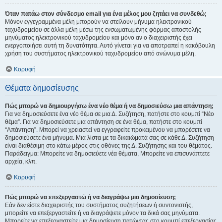
Όταν πατάω στον σύνδεσμο email για ένα μέλος μου ζητάει να συνδεθώ;
Μόνον εγγεγραμμένα μέλη μπορούν να στείλουν μήνυμα ηλεκτρονικού
ταχυδρομείου σε άλλα μέλη μέσω της ενσωματωμένης φόρμας αποστολής
μηνύματος ηλεκτρονικού ταχυδρομείου και μόνο αν ο διαχειριστής έχει
ενεργοποιήσει αυτή τη δυνατότητα. Αυτό γίνεται για να αποτραπεί η κακόβουλη
χρήση του συστήματος ηλεκτρονικού ταχυδρομείου από ανώνυμα μέλη.
Κορυφή
Θέματα δημοσίευσης
Πώς μπορώ να δημιουργήσω ένα νέο θέμα ή να δημοσιεύσω μια απάντηση;
Για να δημοσιεύσετε ένα νέο θέμα σε μια Δ. Συζήτηση, πατήστε στο κουμπί “Νέο
θέμα”. Για να δημοσιεύσετε μια απάντηση σε ένα θέμα, πατήστε στο κουμπί
“Απάντηση”. Μπορεί να χρειαστεί να εγγραφείτε προκειμένου να μπορέσετε να
δημοσιεύσετε ένα μήνυμα. Μια λίστα με τα δικαιώματά σας σε κάθε Δ. Συζήτηση
είναι διαθέσιμη στο κάτω μέρος στις οθόνες της Δ. Συζήτησης και του θέματος.
Παράδειγμα: Μπορείτε να δημοσιεύετε νέα θέματα, Μπορείτε να επισυνάπτετε
αρχεία, κλπ.
Κορυφή
Πώς μπορώ να επεξεργαστώ ή να διαγράψω μια δημοσίευση;
Εάν δεν είστε διαχειριστής του συστήματος συζητήσεων ή συντονιστής,
μπορείτε να επεξεργαστείτε ή να διαγράψετε μόνον τα δικά σας μηνύματα.
Μπορείτε να επεξεργαστείτε μια δημοσίευση πατώντας στο κουμπί επεξεργασίας