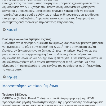
Ο διαχειριστής του συστήματος συζητήσεων μπορεί να έχει αποφασίσει ότι οι
δημοσιεύσεις στη Δ. Συζήτηση που θέλετε να δημοσιεύσετε να χρειάζονται
έλεγχο πριν υποβληθούν. Είναι επίσης πιθανό ο διαχειριστής να σας έχει
τοποθετήσει σε μια ομάδα μελών των οποίων οι δημοσιεύσεις να χρειάζονται
έλεγχο πριν υποβληθούν. Παρακαλώ επικοινωνείτε με τον διαχειριστή του
συστήματος συζητήσεων για περισσότερες πληροφορίες.
Κορυφή
Πώς σημειώνω ένα θέμα μου ως νέο;
Πατώντας στο σύνδεσμο “Σημειώστε το θέμα ως νέο” όταν τον βλέπετε, μπορείτε
να “ανεβάσετε” το θέμα στην κορυφή της Δ. Συζήτησης στην πρώτη σελίδα.
Ωστόσο, αν δεν μπορείτε να το δείτε αυτό, τότε η σημείωση θεμάτων ως νέα
μπορεί να είναι απενεργοποιημένη ή το περιθώριο χρόνου ανάμεσα σε
σημειώσεις θεμάτων ως νέα δεν έχει ακόμη επιτευχθεί. Είναι επίσης δυνατόν να
σημειώσετε ως νέο το θέμα απλώς απαντώντας σε αυτό, ωστόσο, να είστε
σίγουρος (-η) ότι ακολουθείτε τους κανόνες του συστήματος συζητήσεων όταν
το κάνετε αυτό.
Κορυφή
Μορφοποίηση και τύποι θεμάτων
Τι είναι ο BBCode;
Ο BBCode (Bulletin Board Code) είναι μία ιδιαίτερη εφαρμογή της HTML,
προσφέροντας μεγάλη δυνατότητα ελέγχου της μορφοποίησης σε συγκεκριμένα