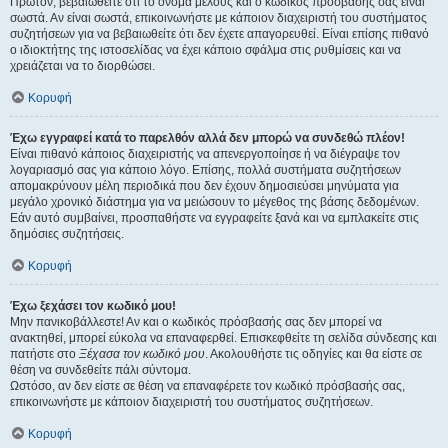
Πρώτον, βεβαιωθείτε ότι το όνομα μέλους και ο κωδικός πρόσβασής σας είναι
σωστά. Αν είναι σωστά, επικοινωνήστε με κάποιον διαχειριστή του συστήματος
συζητήσεων για να βεβαιωθείτε ότι δεν έχετε απαγορευθεί. Είναι επίσης πιθανό
ο ιδιοκτήτης της ιστοσελίδας να έχει κάποιο σφάλμα στις ρυθμίσεις και να
χρειάζεται να το διορθώσει.
Κορυφή
Έχω εγγραφεί κατά το παρελθόν αλλά δεν μπορώ να συνδεθώ πλέον!
Είναι πιθανό κάποιος διαχειριστής να απενεργοποίησε ή να διέγραψε τον
λογαριασμό σας για κάποιο λόγο. Επίσης, πολλά συστήματα συζητήσεων
απομακρύνουν μέλη περιοδικά που δεν έχουν δημοσιεύσει μηνύματα για
μεγάλο χρονικό διάστημα για να μειώσουν το μέγεθος της βάσης δεδομένων.
Εάν αυτό συμβαίνει, προσπαθήστε να εγγραφείτε ξανά και να εμπλακείτε στις
δημόσιες συζητήσεις.
Κορυφή
Έχω ξεχάσει τον κωδικό μου!
Μην πανικοβάλλεστε! Αν και ο κωδικός πρόσβασής σας δεν μπορεί να
ανακτηθεί, μπορεί εύκολα να επαναφερθεί. Επισκεφθείτε τη σελίδα σύνδεσης και
πατήστε στο
Ξέχασα τον κωδικό μου
. Ακολουθήστε τις οδηγίες και θα είστε σε
θέση να συνδεθείτε πάλι σύντομα.
Ωστόσο, αν δεν είστε σε θέση να επαναφέρετε τον κωδικό πρόσβασής σας,
επικοινωνήστε με κάποιον διαχειριστή του συστήματος συζητήσεων.
Κορυφή