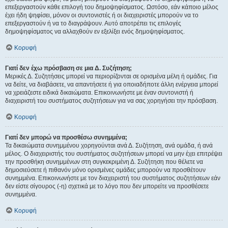
επεξεργαστούν κάθε επιλογή του δημοψηφίσματος. Ωστόσο, εάν κάποιο μέλος
έχει ήδη ψηφίσει, μόνον οι συντονιστές ή οι διαχειριστές μπορούν να το
επεξεργαστούν ή να το διαγράψουν. Αυτό αποτρέπει τις επιλογές
δημοψηφίσματος να αλλαχθούν εν εξελίξει ενός δημοψηφίσματος.
Κορυφή
Γιατί δεν έχω πρόσβαση σε μια Δ. Συζήτηση;
Μερικές Δ. Συζητήσεις μπορεί να περιορίζονται σε ορισμένα μέλη ή ομάδες. Για
να δείτε, να διαβάσετε, να απαντήσετε ή για οποιαδήποτε άλλη ενέργεια μπορεί
να χρειάζεστε ειδικά δικαιώματα. Επικοινωνήστε με έναν συντονιστή ή
διαχειριστή του συστήματος συζητήσεων για να σας χορηγήσει την πρόσβαση.
Κορυφή
Γιατί δεν μπορώ να προσθέσω συνημμένα;
Τα δικαιώματα συνημμένου χορηγούνται ανά Δ. Συζήτηση, ανά ομάδα, ή ανά
μέλος. Ο διαχειριστής του συστήματος συζητήσεων μπορεί να μην έχει επιτρέψει
την προσθήκη συνημμένων στη συγκεκριμένη Δ. Συζήτηση που θέλετε να
δημοσιεύσετε ή πιθανόν μόνο ορισμένες ομάδες μπορούν να προσθέτουν
συνημμένα. Επικοινωνήστε με τον διαχειριστή του συστήματος συζητήσεων εάν
δεν είστε σίγουρος (-η) σχετικά με το λόγο που δεν μπορείτε να προσθέσετε
συνημμένα.
Κορυφή