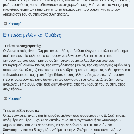
Τα εικονίδια θεμάτων είναι επιλεγμένες εικόνες από τον συγγραφέα σχετιζόμενες
με δημοσιεύσεις και υποδεικνύουν περιεχόμενό τους. Η δυνατότητα για χρήση
εικονιδίων θεμάτων εξαρτάται από τα δικαιώματα που ορίστηκαν από τον
διαχειριστή του συστήματος συζητήσεων.
Κορυφή
Επίπεδα μελών και Ομάδες
Τι είναι οι Διαχειριστές;
Οι Διαχειριστές είναι μέλη με τον υψηλότερο βαθμό ελέγχου σε όλο το σύστημα
συζητήσεων. Τα μέλη αυτά μπορούν να ελέγχουν όλες τις πτυχές της
λειτουργίας του συστήματος συζητήσεων, συμπεριλαμβανομένων του
καθορισμού δικαιωμάτων, της απαγόρευσης μελών, της δημιουργίας ομάδων ή
συντονιστών, κλπ., εξαρτώνται από τον ιδρυτή του συστήματος συζητήσεων και
τι δικαιώματα αυτός ή αυτή έχει δώσει στους άλλους διαχειριστές. Μπορούν
επίσης να έχουν πλήρεις δυνατότητες συντονιστή σε όλες τις Δ. Συζητήσεις,
ανάλογα με τις ρυθμίσεις που διατυπώνεται από τον ιδρυτή του συστήματος
συζητήσεων.
Κορυφή
Τι είναι οι Συντονιστές;
Οι Συντονιστές είναι μέλη (ή ομάδες μελών) που φροντίζουν τις Δ. Συζητήσεις
από μέρα σε μέρα. Έχουν το δικαίωμα να επεξεργάζονται ή να διαγράφουν
δημοσιεύσεις και να κλειδώνουν, να ξεκλειδώνουν, να μετακινούν, να
διαγράφουν και να διαχωρίζουν θέματα στη Δ. Συζήτηση που συντονίζουν.