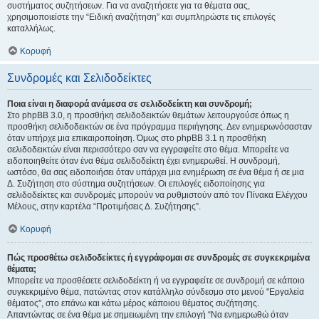
συστήματος συζητήσεων. Για να αναζητήσετε για τα θέματα σας,
χρησιμοποιείστε την “Ειδική αναζήτηση” και συμπληρώστε τις επιλογές
καταλλήλως.
Κορυφή
Συνδρομές και Σελιδοδείκτες
Ποια είναι η διαφορά ανάμεσα σε σελιδοδείκτη και συνδρομή;
Στο phpBB 3.0, η προσθήκη σελιδοδεικτών θεμάτων λειτουργούσε όπως η
προσθήκη σελιδοδεικτών σε ένα πρόγραμμα περιήγησης. Δεν ενημερωνόσασταν
όταν υπήρχε μια επικαιροποίηση. Όμως στο phpBB 3.1 η προσθήκη
σελιδοδεικτών είναι περισσότερο σαν να εγγραφείτε στο θέμα. Μπορείτε να
ειδοποιηθείτε όταν ένα θέμα σελιδοδείκτη έχει ενημερωθεί. Η συνδρομή,
ωστόσο, θα σας ειδοποιήσει όταν υπάρχει μια ενημέρωση σε ένα θέμα ή σε μια
Δ. Συζήτηση στο σύστημα συζητήσεων. Οι επιλογές ειδοποίησης για
σελιδοδείκτες και συνδρομές μπορούν να ρυθμιστούν από τον Πίνακα Ελέγχου
Μέλους, στην καρτέλα “Προτιμήσεις Δ. Συζήτησης”.
Κορυφή
Πώς προσθέτω σελιδοδείκτες ή εγγράφομαι σε συνδρομές σε συγκεκριμένα
θέματα;
Μπορείτε να προσθέσετε σελιδοδείκτη ή να εγγραφείτε σε συνδρομή σε κάποιο
συγκεκριμένο θέμα, πατώντας στον κατάλληλο σύνδεσμο στο μενού "Εργαλεία
θέματος", στο επάνω και κάτω μέρος κάποιου θέματος συζήτησης.
Απαντώντας σε ένα θέμα με σημειωμένη την επιλογή “Να ενημερωθώ όταν