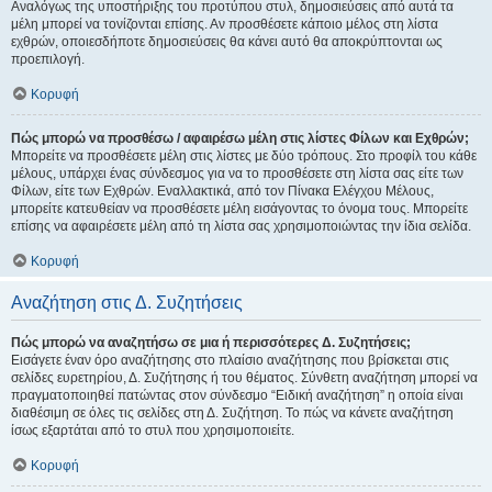
Αναλόγως της υποστήριξης του προτύπου στυλ, δημοσιεύσεις από αυτά τα
μέλη μπορεί να τονίζονται επίσης. Αν προσθέσετε κάποιο μέλος στη λίστα
εχθρών, οποιεσδήποτε δημοσιεύσεις θα κάνει αυτό θα αποκρύπτονται ως
προεπιλογή.
Κορυφή
Πώς μπορώ να προσθέσω / αφαιρέσω μέλη στις λίστες Φίλων και Εχθρών;
Μπορείτε να προσθέσετε μέλη στις λίστες με δύο τρόπους. Στο προφίλ του κάθε
μέλους, υπάρχει ένας σύνδεσμος για να το προσθέσετε στη λίστα σας είτε των
Φίλων, είτε των Εχθρών. Εναλλακτικά, από τον Πίνακα Ελέγχου Μέλους,
μπορείτε κατευθείαν να προσθέσετε μέλη εισάγοντας το όνομα τους. Μπορείτε
επίσης να αφαιρέσετε μέλη από τη λίστα σας χρησιμοποιώντας την ίδια σελίδα.
Κορυφή
Αναζήτηση στις Δ. Συζητήσεις
Πώς μπορώ να αναζητήσω σε μια ή περισσότερες Δ. Συζητήσεις;
Εισάγετε έναν όρο αναζήτησης στο πλαίσιο αναζήτησης που βρίσκεται στις
σελίδες ευρετηρίου, Δ. Συζήτησης ή του θέματος. Σύνθετη αναζήτηση μπορεί να
πραγματοποιηθεί πατώντας στον σύνδεσμο “Ειδική αναζήτηση” η οποία είναι
διαθέσιμη σε όλες τις σελίδες στη Δ. Συζήτηση. Το πώς να κάνετε αναζήτηση
ίσως εξαρτάται από το στυλ που χρησιμοποιείτε.
Κορυφή