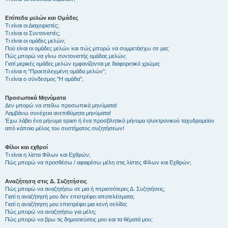
Επίπεδα μελών και Ομάδες
Τι είναι οι Διαχειριστές;
Τι είναι οι Συντονιστές;
Τι είναι οι ομάδες μελών;
Πού είναι οι ομάδες μελών και πώς μπορώ να συμμετάσχω σε μια;
Πώς μπορώ να γίνω συντονιστής ομάδας μελών;
Γιατί μερικές ομάδες μελών εμφανίζονται με διαφορετικό χρώμα;
Τι είναι η “Προεπιλεγμένη ομάδα μελών”;
Τι είναι ο σύνδεσμος "Η ομάδα”;
Προσωπικά Μηνύματα
Δεν μπορώ να στείλω προσωπικά μηνύματα!
Λαμβάνω συνέχεια ανεπιθύμητα μηνύματα!
Έχω λάβει ένα μήνυμα spam ή ένα προσβλητικό μήνυμα ηλεκτρονικού ταχυδρομείου
από κάποιο μέλος του συστήματος συζητήσεων!
Φίλοι και εχθροί
Τι είναι η λίστα Φίλων και Εχθρών;
Πώς μπορώ να προσθέσω / αφαιρέσω μέλη στις λίστες Φίλων και Εχθρών;
Αναζήτηση στις Δ. Συζητήσεις
Πώς μπορώ να αναζητήσω σε μια ή περισσότερες Δ. Συζητήσεις;
Γιατί η αναζήτησή μου δεν επιστρέφει αποτελέσματα;
Γιατί η αναζήτηση μου επιστρέφει μια κενή σελίδα;
Πώς μπορώ να αναζητήσω για μέλη;
Πώς μπορώ να βρω τις δημοσιεύσεις μου και τα θέματά μου;