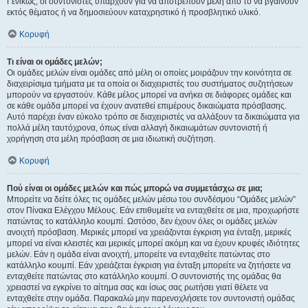
Γενικώς, οι συντονιστές υπάρχουν για να αποτρέπουν μέλη από το να βγαίνουν
εκτός θέματος ή να δημοσιεύουν καταχρηστικό ή προσβλητικό υλικό.
Κορυφή
Τι είναι οι ομάδες μελών;
Οι ομάδες μελών είναι ομάδες από μέλη οι οποίες μοιράζουν την κοινότητα σε
διαχειρίσιμα τμήματα με τα οποία οι διαχειριστές του συστήματος συζητήσεων
μπορούν να εργαστούν. Κάθε μέλος μπορεί να ανήκει σε διάφορες ομάδες και
σε κάθε ομάδα μπορεί να έχουν ανατεθεί επιμέρους δικαιώματα πρόσβασης.
Αυτό παρέχει έναν εύκολο τρόπο σε διαχειριστές να αλλάξουν τα δικαιώματα για
πολλά μέλη ταυτόχρονα, όπως είναι αλλαγή δικαιωμάτων συντονιστή ή
χορήγηση στα μέλη πρόσβαση σε μια ιδιωτική συζήτηση.
Κορυφή
Πού είναι οι ομάδες μελών και πώς μπορώ να συμμετάσχω σε μια;
Μπορείτε να δείτε όλες τις ομάδες μελών μέσω του συνδέσμου “Ομάδες μελών”
στον Πίνακα Ελέγχου Μέλους. Εάν επιθυμείτε να ενταχθείτε σε μια, προχωρήστε
πατώντας το κατάλληλο κουμπί. Ωστόσο, δεν έχουν όλες οι ομάδες μελών
ανοιχτή πρόσβαση. Μερικές μπορεί να χρειάζονται έγκριση για ένταξη, μερικές
μπορεί να είναι κλειστές και μερικές μπορεί ακόμη και να έχουν κρυφές ιδιότητες
μελών. Εάν η ομάδα είναι ανοιχτή, μπορείτε να ενταχθείτε πατώντας στο
κατάλληλο κουμπί. Εάν χρειάζεται έγκριση για ένταξη μπορείτε να ζητήσετε να
ενταχθείτε πατώντας στο κατάλληλο κουμπί. Ο συντονιστής της ομάδας θα
χρειαστεί να εγκρίνει το αίτημα σας και ίσως σας ρωτήσει γιατί θέλετε να
ενταχθείτε στην ομάδα. Παρακαλώ μην παρενοχλήσετε τον συντονιστή ομάδας