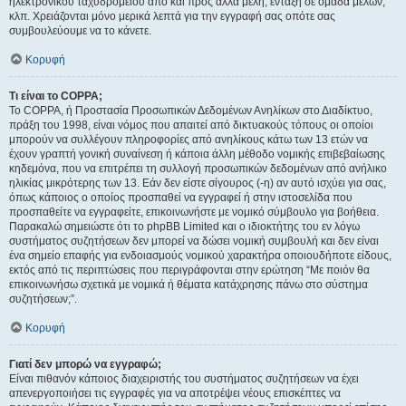
ηλεκτρονικού ταχυδρομείου από και προς άλλα μέλη, ένταξη σε ομάδα μελών,
κλπ. Χρειάζονται μόνο μερικά λεπτά για την εγγραφή σας οπότε σας
συμβουλεύουμε να το κάνετε.
Κορυφή
Τι είναι το COPPA;
Το COPPA, ή Προστασία Προσωπικών Δεδομένων Ανηλίκων στο Διαδίκτυο,
πράξη του 1998, είναι νόμος που απαιτεί από δικτυακούς τόπους οι οποίοι
μπορούν να συλλέγουν πληροφορίες από ανηλίκους κάτω των 13 ετών να
έχουν γραπτή γονική συναίνεση ή κάποια άλλη μέθοδο νομικής επιβεβαίωσης
κηδεμόνα, που να επιτρέπει τη συλλογή προσωπικών δεδομένων από ανήλικο
ηλικίας μικρότερης των 13. Εάν δεν είστε σίγουρος (-η) αν αυτό ισχύει για σας,
όπως κάποιος ο οποίος προσπαθεί να εγγραφεί ή στην ιστοσελίδα που
προσπαθείτε να εγγραφείτε, επικοινωνήστε με νομικό σύμβουλο για βοήθεια.
Παρακαλώ σημειώστε ότι το phpBB Limited και ο ιδιοκτήτης του εν λόγω
συστήματος συζητήσεων δεν μπορεί να δώσει νομική συμβουλή και δεν είναι
ένα σημείο επαφής για ενδοιασμούς νομικού χαρακτήρα οποιουδήποτε είδους,
εκτός από τις περιπτώσεις που περιγράφονται στην ερώτηση “Με ποιόν θα
επικοινωνήσω σχετικά με νομικά ή θέματα κατάχρησης πάνω στο σύστημα
συζητήσεων;”.
Κορυφή
Γιατί δεν μπορώ να εγγραφώ;
Είναι πιθανόν κάποιος διαχειριστής του συστήματος συζητήσεων να έχει
απενεργοποιήσει τις εγγραφές για να αποτρέψει νέους επισκέπτες να