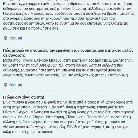
Εάν είστε εγγεγραμμένο μέλος, όλες οι ρυθμίσεις σας αποθηκεύονται στη βάση
δεδομένων του συστήματος συζητήσεων. Για να τις αλλάξετε, επισκεφθείτε τον
Πίνακα Ελέγχου Μέλους. Ένας σύνδεσμος μπορεί συνήθως να βρεθεί πατώντας
στο όνομα μέλους σας στην κορυφή των περισσότερων σελίδων του
συστήματος συζητήσεων. Αυτό το σύστημα θα σας επιτρέψει να αλλάξετε τις
ρυθμίσεις και τις προτιμήσεις σας.
Κορυφή
Πώς μπορώ να αποτρέψω την εμφάνιση του ονόματος μου στη λίστα μελών
σε σύνδεση;
Μέσα στον Πίνακα Ελέγχου Μέλους, στην καρτέλα “Προτιμήσεις Δ. Συζήτησης”,
θα βρείτε την επιλογή
Απόκρυψη των στοιχείων μου κατά τη διάρκεια της
σύνδεσης
. Ενεργοποιήστε αυτή την επιλογή και θα είστε ορατοί μόνο σε
διαχειριστές, συντονιστές και εσάς. Θα υπολογίζεστε ως μέλος με απόκρυψη.
Κορυφή
Η ώρα δεν είναι σωστή!
Είναι πιθανό η ώρα που εμφανίζεται να είναι από διαφορετική ζώνης ώρας από
αυτή στην οποία βρίσκεστε. Εάν αυτή είναι η περίπτωση, επισκεφθείτε τον
Πίνακα Ελέγχου Μέλους και αλλάξτε τη ζώνη ώρας για να ταιριάζει στην περιοχή
σας, π.χ. Λονδίνο, Παρίσι, Νέα Υόρκη, Σίδνεϋ, κλπ. Παρακαλώ σημειώστε ότι η
αλλαγή της ζώνης ώρας, όπως και οι περισσότερες ρυθμίσεις, μπορούν να
γίνουν μόνον από εγγεγραμμένα μέλη. Εάν δεν έχετε εγγραφεί, αυτή είναι μια
καλή ευκαιρία για να το κάνετε.