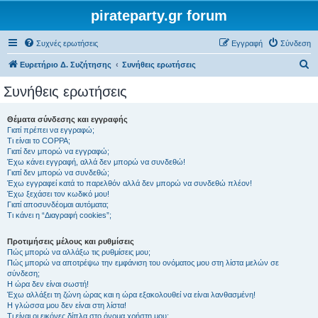
pirateparty.gr forum
Συχνές ερωτήσεις
Εγγραφή
Σύνδεση
Α
Ευρετήριο Δ. Συζήτησης
Συνήθεις ερωτήσεις
ν
Συνήθεις ερωτήσεις
α
ζ
Θέματα σύνδεσης και εγγραφής
Γιατί πρέπει να εγγραφώ;
ή
Τι είναι το COPPA;
τ
Γιατί δεν μπορώ να εγγραφώ;
Έχω κάνει εγγραφή, αλλά δεν μπορώ να συνδεθώ!
η
Γιατί δεν μπορώ να συνδεθώ;
Έχω εγγραφεί κατά το παρελθόν αλλά δεν μπορώ να συνδεθώ πλέον!
σ
Έχω ξεχάσει τον κωδικό μου!
η
Γιατί αποσυνδέομαι αυτόματα;
Τι κάνει η “Διαγραφή cookies”;
Προτιμήσεις μέλους και ρυθμίσεις
Πώς μπορώ να αλλάξω τις ρυθμίσεις μου;
Πώς μπορώ να αποτρέψω την εμφάνιση του ονόματος μου στη λίστα μελών σε
σύνδεση;
Η ώρα δεν είναι σωστή!
Έχω αλλάξει τη ζώνη ώρας και η ώρα εξακολουθεί να είναι λανθασμένη!
Η γλώσσα μου δεν είναι στη λίστα!
Τι είναι οι εικόνες δίπλα στο όνομα χρήστη μου;