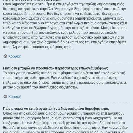
Όταν δημοσιεύετε ένα νέο θέμα ή επεξεργάζεστε την πρώτη δημοσίευση ενός
θέματος, πατήστε στην καρτέλα “Δημιουργία δημοψηφίσματος” κάτω από την
κύρια φόρμα δημοσίευσης. Εάν δεν μπορείτε να το δείτε αυτό, δεν έχετε τα
κατάλληλα δικαιώματα για να δημιουργήσετε δημοψηφίσματα. Εισάγετε έναν
τίτλο και τουλάχιστον δύο επιλογές στα κατάλληλα πεδία, διασφαλίζοντας κάθε
επιλογή να είναι σε ξεχωριστή γραμμή στην περιοχή κειμένου. Μπορείτε επίσης
να ορίσετε τον αριθμό των επιλογών ενός μέλους που μπορεί να επιλέξει
ψηφίζοντας κάτω από “Επιλογές ανά μέλος”, ένα χρονικό όριο ημερών για το
δημοψήφισμα, (0 για χωρίς χρονικό όριο) και τέλος την επιλογή να επιτρέψετε
στα μέλη να τροποποιούν τις ψήφους τους.
Κορυφή
Γιατί δεν μπορώ να προσθέσω περισσότερες επιλογές ψήφων;
Το όριο για τις επιλογές στα δημοψηφίσματα καθορίζεται από τον διαχειριστή
του συστήματος συζητήσεων. Εάν νομίζετε ότι χρειάζονται περισσότερες
επιλογές στο δικό σας δημοψήφισμα από το επιτρεπόμενο όριο, επικοινωνείτε
με τον διαχειριστή του συστήματος συζητήσεων.
Κορυφή
Πώς μπορώ να επεξεργαστώ ή να διαγράψω ένα δημοψήφισμα;
Όπως και στις δημοσιεύσεις, τα δημοψηφίσματα μπορούν να επεξεργαστούν
μόνον από τον συγγραφέα τους, έναν συντονιστή ή έναν διαχειριστή. Για να
επεξεργαστείτε ένα δημοψήφισμα, επεξεργαστείτε την πρώτη δημοσίευση στο
θέμα. Αυτή έχει πάντα συνδεδεμένο το δημοψήφισμα με αυτό. Εάν κανένας δεν
έχει δώσει μια ψήφο, τα μέλη μπορούν να διαγράψουν το δημοψήφισμα ή να