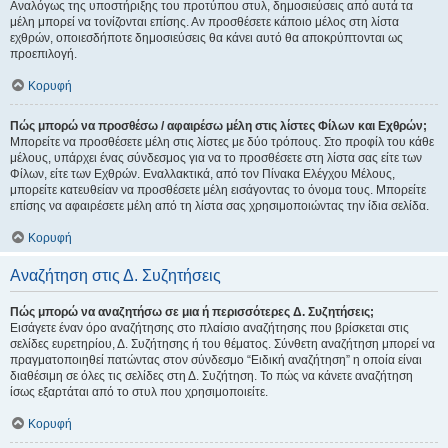
Αναλόγως της υποστήριξης του προτύπου στυλ, δημοσιεύσεις από αυτά τα
μέλη μπορεί να τονίζονται επίσης. Αν προσθέσετε κάποιο μέλος στη λίστα
εχθρών, οποιεσδήποτε δημοσιεύσεις θα κάνει αυτό θα αποκρύπτονται ως
προεπιλογή.
Κορυφή
Πώς μπορώ να προσθέσω / αφαιρέσω μέλη στις λίστες Φίλων και Εχθρών;
Μπορείτε να προσθέσετε μέλη στις λίστες με δύο τρόπους. Στο προφίλ του κάθε
μέλους, υπάρχει ένας σύνδεσμος για να το προσθέσετε στη λίστα σας είτε των
Φίλων, είτε των Εχθρών. Εναλλακτικά, από τον Πίνακα Ελέγχου Μέλους,
μπορείτε κατευθείαν να προσθέσετε μέλη εισάγοντας το όνομα τους. Μπορείτε
επίσης να αφαιρέσετε μέλη από τη λίστα σας χρησιμοποιώντας την ίδια σελίδα.
Κορυφή
Αναζήτηση στις Δ. Συζητήσεις
Πώς μπορώ να αναζητήσω σε μια ή περισσότερες Δ. Συζητήσεις;
Εισάγετε έναν όρο αναζήτησης στο πλαίσιο αναζήτησης που βρίσκεται στις
σελίδες ευρετηρίου, Δ. Συζήτησης ή του θέματος. Σύνθετη αναζήτηση μπορεί να
πραγματοποιηθεί πατώντας στον σύνδεσμο “Ειδική αναζήτηση” η οποία είναι
διαθέσιμη σε όλες τις σελίδες στη Δ. Συζήτηση. Το πώς να κάνετε αναζήτηση
ίσως εξαρτάται από το στυλ που χρησιμοποιείτε.
Κορυφή