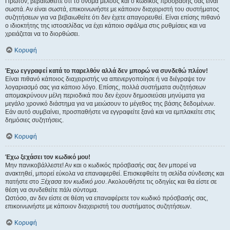
Πρώτον, βεβαιωθείτε ότι το όνομα μέλους και ο κωδικός πρόσβασής σας είναι
σωστά. Αν είναι σωστά, επικοινωνήστε με κάποιον διαχειριστή του συστήματος
συζητήσεων για να βεβαιωθείτε ότι δεν έχετε απαγορευθεί. Είναι επίσης πιθανό
ο ιδιοκτήτης της ιστοσελίδας να έχει κάποιο σφάλμα στις ρυθμίσεις και να
χρειάζεται να το διορθώσει.
Κορυφή
Έχω εγγραφεί κατά το παρελθόν αλλά δεν μπορώ να συνδεθώ πλέον!
Είναι πιθανό κάποιος διαχειριστής να απενεργοποίησε ή να διέγραψε τον
λογαριασμό σας για κάποιο λόγο. Επίσης, πολλά συστήματα συζητήσεων
απομακρύνουν μέλη περιοδικά που δεν έχουν δημοσιεύσει μηνύματα για
μεγάλο χρονικό διάστημα για να μειώσουν το μέγεθος της βάσης δεδομένων.
Εάν αυτό συμβαίνει, προσπαθήστε να εγγραφείτε ξανά και να εμπλακείτε στις
δημόσιες συζητήσεις.
Κορυφή
Έχω ξεχάσει τον κωδικό μου!
Μην πανικοβάλλεστε! Αν και ο κωδικός πρόσβασής σας δεν μπορεί να
ανακτηθεί, μπορεί εύκολα να επαναφερθεί. Επισκεφθείτε τη σελίδα σύνδεσης και
πατήστε στο
Ξέχασα τον κωδικό μου
. Ακολουθήστε τις οδηγίες και θα είστε σε
θέση να συνδεθείτε πάλι σύντομα.
Ωστόσο, αν δεν είστε σε θέση να επαναφέρετε τον κωδικό πρόσβασής σας,
επικοινωνήστε με κάποιον διαχειριστή του συστήματος συζητήσεων.
Κορυφή