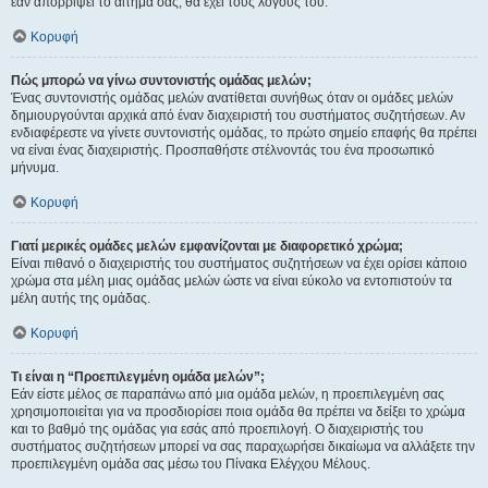
εάν απορρίψει το αίτημα σας, θα έχει τους λόγους του.
Κορυφή
Πώς μπορώ να γίνω συντονιστής ομάδας μελών;
Ένας συντονιστής ομάδας μελών ανατίθεται συνήθως όταν οι ομάδες μελών
δημιουργούνται αρχικά από έναν διαχειριστή του συστήματος συζητήσεων. Αν
ενδιαφέρεστε να γίνετε συντονιστής ομάδας, το πρώτο σημείο επαφής θα πρέπει
να είναι ένας διαχειριστής. Προσπαθήστε στέλνοντάς του ένα προσωπικό
μήνυμα.
Κορυφή
Γιατί μερικές ομάδες μελών εμφανίζονται με διαφορετικό χρώμα;
Είναι πιθανό ο διαχειριστής του συστήματος συζητήσεων να έχει ορίσει κάποιο
χρώμα στα μέλη μιας ομάδας μελών ώστε να είναι εύκολο να εντοπιστούν τα
μέλη αυτής της ομάδας.
Κορυφή
Τι είναι η “Προεπιλεγμένη ομάδα μελών”;
Εάν είστε μέλος σε παραπάνω από μια ομάδα μελών, η προεπιλεγμένη σας
χρησιμοποιείται για να προσδιορίσει ποια ομάδα θα πρέπει να δείξει το χρώμα
και το βαθμό της ομάδας για εσάς από προεπιλογή. Ο διαχειριστής του
συστήματος συζητήσεων μπορεί να σας παραχωρήσει δικαίωμα να αλλάξετε την
προεπιλεγμένη ομάδα σας μέσω του Πίνακα Ελέγχου Μέλους.