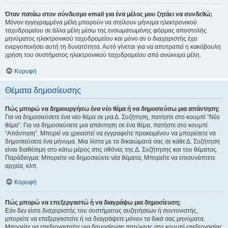
Όταν πατάω στον σύνδεσμο email για ένα μέλος μου ζητάει να συνδεθώ;
Μόνον εγγεγραμμένα μέλη μπορούν να στείλουν μήνυμα ηλεκτρονικού
ταχυδρομείου σε άλλα μέλη μέσω της ενσωματωμένης φόρμας αποστολής
μηνύματος ηλεκτρονικού ταχυδρομείου και μόνο αν ο διαχειριστής έχει
ενεργοποιήσει αυτή τη δυνατότητα. Αυτό γίνεται για να αποτραπεί η κακόβουλη
χρήση του συστήματος ηλεκτρονικού ταχυδρομείου από ανώνυμα μέλη.
Κορυφή
Θέματα δημοσίευσης
Πώς μπορώ να δημιουργήσω ένα νέο θέμα ή να δημοσιεύσω μια απάντηση;
Για να δημοσιεύσετε ένα νέο θέμα σε μια Δ. Συζήτηση, πατήστε στο κουμπί “Νέο
θέμα”. Για να δημοσιεύσετε μια απάντηση σε ένα θέμα, πατήστε στο κουμπί
“Απάντηση”. Μπορεί να χρειαστεί να εγγραφείτε προκειμένου να μπορέσετε να
δημοσιεύσετε ένα μήνυμα. Μια λίστα με τα δικαιώματά σας σε κάθε Δ. Συζήτηση
είναι διαθέσιμη στο κάτω μέρος στις οθόνες της Δ. Συζήτησης και του θέματος.
Παράδειγμα: Μπορείτε να δημοσιεύετε νέα θέματα, Μπορείτε να επισυνάπτετε
αρχεία, κλπ.
Κορυφή
Πώς μπορώ να επεξεργαστώ ή να διαγράψω μια δημοσίευση;
Εάν δεν είστε διαχειριστής του συστήματος συζητήσεων ή συντονιστής,
μπορείτε να επεξεργαστείτε ή να διαγράψετε μόνον τα δικά σας μηνύματα.
Μπορείτε να επεξεργαστείτε μια δημοσίευση πατώντας στο κουμπί επεξεργασίας