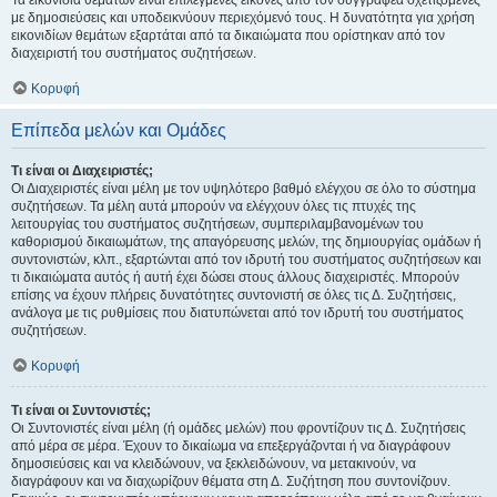
Τα εικονίδια θεμάτων είναι επιλεγμένες εικόνες από τον συγγραφέα σχετιζόμενες
με δημοσιεύσεις και υποδεικνύουν περιεχόμενό τους. Η δυνατότητα για χρήση
εικονιδίων θεμάτων εξαρτάται από τα δικαιώματα που ορίστηκαν από τον
διαχειριστή του συστήματος συζητήσεων.
Κορυφή
Επίπεδα μελών και Ομάδες
Τι είναι οι Διαχειριστές;
Οι Διαχειριστές είναι μέλη με τον υψηλότερο βαθμό ελέγχου σε όλο το σύστημα
συζητήσεων. Τα μέλη αυτά μπορούν να ελέγχουν όλες τις πτυχές της
λειτουργίας του συστήματος συζητήσεων, συμπεριλαμβανομένων του
καθορισμού δικαιωμάτων, της απαγόρευσης μελών, της δημιουργίας ομάδων ή
συντονιστών, κλπ., εξαρτώνται από τον ιδρυτή του συστήματος συζητήσεων και
τι δικαιώματα αυτός ή αυτή έχει δώσει στους άλλους διαχειριστές. Μπορούν
επίσης να έχουν πλήρεις δυνατότητες συντονιστή σε όλες τις Δ. Συζητήσεις,
ανάλογα με τις ρυθμίσεις που διατυπώνεται από τον ιδρυτή του συστήματος
συζητήσεων.
Κορυφή
Τι είναι οι Συντονιστές;
Οι Συντονιστές είναι μέλη (ή ομάδες μελών) που φροντίζουν τις Δ. Συζητήσεις
από μέρα σε μέρα. Έχουν το δικαίωμα να επεξεργάζονται ή να διαγράφουν
δημοσιεύσεις και να κλειδώνουν, να ξεκλειδώνουν, να μετακινούν, να
διαγράφουν και να διαχωρίζουν θέματα στη Δ. Συζήτηση που συντονίζουν.