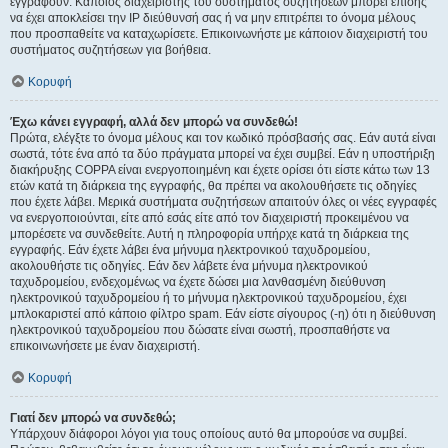
εγγραφούν. Κάποιος διαχειριστής του συστήματος συζητήσεων μπορεί επίσης
να έχει αποκλείσει την IP διεύθυνσή σας ή να μην επιτρέπει το όνομα μέλους
που προσπαθείτε να καταχωρίσετε. Επικοινωνήστε με κάποιον διαχειριστή του
συστήματος συζητήσεων για βοήθεια.
Κορυφή
Έχω κάνει εγγραφή, αλλά δεν μπορώ να συνδεθώ!
Πρώτα, ελέγξτε το όνομα μέλους και τον κωδικό πρόσβασής σας. Εάν αυτά είναι
σωστά, τότε ένα από τα δύο πράγματα μπορεί να έχει συμβεί. Εάν η υποστήριξη
διακήρυξης COPPA είναι ενεργοποιημένη και έχετε ορίσει ότι είστε κάτω των 13
ετών κατά τη διάρκεια της εγγραφής, θα πρέπει να ακολουθήσετε τις οδηγίες
που έχετε λάβει. Μερικά συστήματα συζητήσεων απαιτούν όλες οι νέες εγγραφές
να ενεργοποιούνται, είτε από εσάς είτε από τον διαχειριστή προκειμένου να
μπορέσετε να συνδεθείτε. Αυτή η πληροφορία υπήρχε κατά τη διάρκεια της
εγγραφής. Εάν έχετε λάβει ένα μήνυμα ηλεκτρονικού ταχυδρομείου,
ακολουθήστε τις οδηγίες. Εάν δεν λάβετε ένα μήνυμα ηλεκτρονικού
ταχυδρομείου, ενδεχομένως να έχετε δώσει μια λανθασμένη διεύθυνση
ηλεκτρονικού ταχυδρομείου ή το μήνυμα ηλεκτρονικού ταχυδρομείου, έχει
μπλοκαριστεί από κάποιο φίλτρο spam. Εάν είστε σίγουρος (-η) ότι η διεύθυνση
ηλεκτρονικού ταχυδρομείου που δώσατε είναι σωστή, προσπαθήστε να
επικοινωνήσετε με έναν διαχειριστή.
Κορυφή
Γιατί δεν μπορώ να συνδεθώ;
Υπάρχουν διάφοροι λόγοι για τους οποίους αυτό θα μπορούσε να συμβεί.