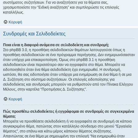
συστήματος συζητήσεων. Για να αναζητήσετε για τα θέματα σας,
χρησιμοποιείστε την “Ειδική αναζήτηση” και συμπληρώστε τις επιλογές
καταλλήλως.
Κορυφή
Συνδρομές και Σελιδοδείκτες
Ποια είναι η διαφορά ανάμεσα σε σελιδοδείκτη και συνδρομή;
Στο phpBB 3.0, η προσθήκη σελιδοδεικτών θεμάτων λειτουργούσε όπως η
προσθήκη σελιδοδεικτών σε ένα πρόγραμμα περιήγησης. Δεν ενημερωνόσασταν
όταν υπήρχε μια επικαιροποίηση. Όμως στο phpBB 3.1 η προσθήκη
σελιδοδεικτών είναι περισσότερο σαν να εγγραφείτε στο θέμα. Μπορείτε να
ειδοποιηθείτε όταν ένα θέμα σελιδοδείκτη έχει ενημερωθεί. Η συνδρομή,
ωστόσο, θα σας ειδοποιήσει όταν υπάρχει μια ενημέρωση σε ένα θέμα ή σε μια
Δ. Συζήτηση στο σύστημα συζητήσεων. Οι επιλογές ειδοποίησης για
σελιδοδείκτες και συνδρομές μπορούν να ρυθμιστούν από τον Πίνακα Ελέγχου
Μέλους, στην καρτέλα “Προτιμήσεις Δ. Συζήτησης”.
Κορυφή
Πώς προσθέτω σελιδοδείκτες ή εγγράφομαι σε συνδρομές σε συγκεκριμένα
θέματα;
Μπορείτε να προσθέσετε σελιδοδείκτη ή να εγγραφείτε σε συνδρομή σε κάποιο
συγκεκριμένο θέμα, πατώντας στον κατάλληλο σύνδεσμο στο μενού "Εργαλεία
θέματος", στο επάνω και κάτω μέρος κάποιου θέματος συζήτησης.
Απαντώντας σε ένα θέμα με σημειωμένη την επιλογή “Να ενημερωθώ όταν