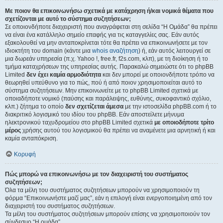
Με ποιον θα επικοινωνήσω σχετικά με κατάχρηση ή/και νομικά θέματα που
σχετίζονται με αυτό το σύστημα συζητήσεων;
Σε οποιονδήποτε διαχειριστή που αναγράφεται στη σελίδα “Η Ομάδα” θα πρέπει
να είναι ένα κατάλληλο σημείο επαφής για τις καταγγελίες σας. Εάν αυτός
εξακολουθεί να μην ανταποκρίνεται τότε θα πρέπει να επικοινωνήσετε με τον
ιδιοκτήτη του domain (κάντε μια
whois αναζήτηση
) ή, εάν αυτός λειτουργεί σε
μια δωρεάν υπηρεσία (π.χ. Yahoo !, free.fr, f2s.com, κλπ), με τη διοίκηση ή το
τμήμα καταχρήσεων της υπηρεσίας αυτής. Παρακαλώ σημειώστε ότι το phpBB
Limited
δεν έχει καμία αρμοδιότητα
και δεν μπορεί με οποιονδήποτε τρόπο να
θεωρηθεί υπεύθυνο για το πώς, πού ή από ποιον χρησιμοποιείται αυτό το
σύστημα συζητήσεων. Μην επικοινωνείτε με το phpBB Limited σχετικά με
οποιαδήποτε νομικό (παύσης και παράλειψης, ευθύνης, συκοφαντικό σχόλιο,
κλπ.) ζήτημα το οποίο
δεν σχετίζεται άμεσα
με την ιστοσελίδα phpBB.com ή το
διακριτικό λογισμικό του ιδίου του phpBB. Εάν αποστείλετε μήνυμα
ηλεκτρονικού ταχυδρομείου στο phpBB Limited σχετικά
με οποιοδήποτε τρίτο
μέρος
χρήσης αυτού του λογισμικού θα πρέπει να αναμένετε μια αρνητική ή και
καμία ανταπόκριση.
Κορυφή
Πώς μπορώ να επικοινωνήσω με τον διαχειριστή του συστήματος
συζητήσεων;
Όλα τα μέλη του συστήματος συζητήσεων μπορούν να χρησιμοποιούν τη
φόρμα “Επικοινωνήστε μαζί μας”, εάν η επιλογή είναι ενεργοποιημένη από τον
διαχειριστή του συστήματος συζητήσεων.
Τα μέλη του συστήματος συζητήσεων μπορούν επίσης να χρησιμοποιούν τον
σύνδεσμο “Η ομάδα”.