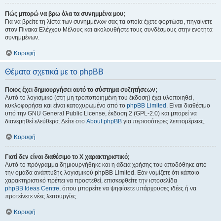
Πώς μπορώ να βρω όλα τα συνημμένα μου;
Για να βρείτε τη λίστα των συνημμένων σας τα οποία έχετε φορτώσει, πηγαίνετε
στον Πίνακα Ελέγχου Μέλους και ακολουθήστε τους συνδέσμους στην ενότητα
συνημμένων.
Κορυφή
Θέματα σχετικά με το phpBB
Ποιος έχει δημιουργήσει αυτό το σύστημα συζητήσεων;
Αυτό το λογισμικό (στη μη τροποποιημένη του έκδοση) έχει υλοποιηθεί,
κυκλοφορήσει και είναι κατοχυρωμένο από το
phpBB Limited
. Είναι διαθέσιμο
υπό την GNU General Public License, έκδοση 2 (GPL-2.0) και μπορεί να
διανεμηθεί ελεύθερα. Δείτε στο
About phpBB
για περισσότερες λεπτομέρειες.
Κορυφή
Γιατί δεν είναι διαθέσιμο το Χ χαρακτηριστικό;
Αυτό το πρόγραμμα δημιουργήθηκε και η άδεια χρήσης του αποδόθηκε από
την ομάδα ανάπτυξης λογισμικού phpBB Limited. Εάν νομίζετε ότι κάποιο
χαρακτηριστικό πρέπει να προστεθεί, επισκεφθείτε την ιστοσελίδα
phpBB Ideas Centre
, όπου μπορείτε να ψηφίσετε υπάρχουσες ιδέες ή να
προτείνετε νέες λειτουργίες.
Κορυφή