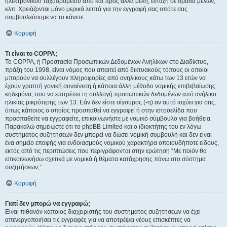
ηλεκτρονικού ταχυδρομείου από και προς άλλα μέλη, ένταξη σε ομάδα μελών,
κλπ. Χρειάζονται μόνο μερικά λεπτά για την εγγραφή σας οπότε σας
συμβουλεύουμε να το κάνετε.
Κορυφή
Τι είναι το COPPA;
Το COPPA, ή Προστασία Προσωπικών Δεδομένων Ανηλίκων στο Διαδίκτυο,
πράξη του 1998, είναι νόμος που απαιτεί από δικτυακούς τόπους οι οποίοι
μπορούν να συλλέγουν πληροφορίες από ανηλίκους κάτω των 13 ετών να
έχουν γραπτή γονική συναίνεση ή κάποια άλλη μέθοδο νομικής επιβεβαίωσης
κηδεμόνα, που να επιτρέπει τη συλλογή προσωπικών δεδομένων από ανήλικο
ηλικίας μικρότερης των 13. Εάν δεν είστε σίγουρος (-η) αν αυτό ισχύει για σας,
όπως κάποιος ο οποίος προσπαθεί να εγγραφεί ή στην ιστοσελίδα που
προσπαθείτε να εγγραφείτε, επικοινωνήστε με νομικό σύμβουλο για βοήθεια.
Παρακαλώ σημειώστε ότι το phpBB Limited και ο ιδιοκτήτης του εν λόγω
συστήματος συζητήσεων δεν μπορεί να δώσει νομική συμβουλή και δεν είναι
ένα σημείο επαφής για ενδοιασμούς νομικού χαρακτήρα οποιουδήποτε είδους,
εκτός από τις περιπτώσεις που περιγράφονται στην ερώτηση “Με ποιόν θα
επικοινωνήσω σχετικά με νομικά ή θέματα κατάχρησης πάνω στο σύστημα
συζητήσεων;”.
Κορυφή
Γιατί δεν μπορώ να εγγραφώ;
Είναι πιθανόν κάποιος διαχειριστής του συστήματος συζητήσεων να έχει
απενεργοποιήσει τις εγγραφές για να αποτρέψει νέους επισκέπτες να