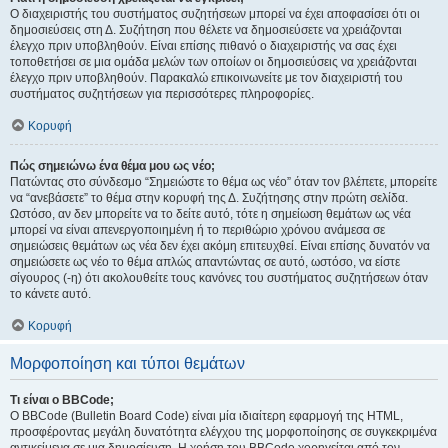
Ο διαχειριστής του συστήματος συζητήσεων μπορεί να έχει αποφασίσει ότι οι
δημοσιεύσεις στη Δ. Συζήτηση που θέλετε να δημοσιεύσετε να χρειάζονται
έλεγχο πριν υποβληθούν. Είναι επίσης πιθανό ο διαχειριστής να σας έχει
τοποθετήσει σε μια ομάδα μελών των οποίων οι δημοσιεύσεις να χρειάζονται
έλεγχο πριν υποβληθούν. Παρακαλώ επικοινωνείτε με τον διαχειριστή του
συστήματος συζητήσεων για περισσότερες πληροφορίες.
Κορυφή
Πώς σημειώνω ένα θέμα μου ως νέο;
Πατώντας στο σύνδεσμο “Σημειώστε το θέμα ως νέο” όταν τον βλέπετε, μπορείτε
να “ανεβάσετε” το θέμα στην κορυφή της Δ. Συζήτησης στην πρώτη σελίδα.
Ωστόσο, αν δεν μπορείτε να το δείτε αυτό, τότε η σημείωση θεμάτων ως νέα
μπορεί να είναι απενεργοποιημένη ή το περιθώριο χρόνου ανάμεσα σε
σημειώσεις θεμάτων ως νέα δεν έχει ακόμη επιτευχθεί. Είναι επίσης δυνατόν να
σημειώσετε ως νέο το θέμα απλώς απαντώντας σε αυτό, ωστόσο, να είστε
σίγουρος (-η) ότι ακολουθείτε τους κανόνες του συστήματος συζητήσεων όταν
το κάνετε αυτό.
Κορυφή
Μορφοποίηση και τύποι θεμάτων
Τι είναι ο BBCode;
Ο BBCode (Bulletin Board Code) είναι μία ιδιαίτερη εφαρμογή της HTML,
προσφέροντας μεγάλη δυνατότητα ελέγχου της μορφοποίησης σε συγκεκριμένα