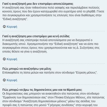
Γιατί η αναζήτησή μου δεν επιστρέφει αποτελέσματα;
Η αναζήτησή σας ήταν πιθανότατα πολύ ασαφής και περιελάμβανε πολλούς
κοινούς όρους που δεν έχουν καταχωρηθεί στο ευρετήριο από το phpBB. Γίνετε
πιο συγκεκριμένοι και χρησιμοποιήσετε τις επιλογές που είναι διαθέσιμες στην
“Ειδική αναζήτηση”.
Κορυφή
Γιατί η αναζήτηση μου επιστρέφει μια κενή σελίδα;
Η αναζήτησή σας επέστρεψε πολλά αποτελέσματα για να διαχειριστεί ο
διακομιστής ιστού. Χρησιμοποιήστε την “Ειδική αναζήτηση” και να είστε πιο
συγκεκριμένοι στους όρους που χρησιμοποιούνται και τις Δ. Συζητήσεις στις
οποίες θέλετε να γίνει η αναζήτηση.
Κορυφή
Πώς μπορώ να αναζητήσω για μέλη;
Επίσκεφθείτε τη λίστα μελών και πατήστε στον σύνδεσμο “Εύρεση μέλους”.
Κορυφή
Πώς μπορώ να βρω τις δημοσιεύσεις μου και τα θέματά μου;
Οι δημοσιεύσεις σας μπορούν να ανακτηθούν είτε πατώντας στον σύνδεσμο
“Εμφάνιση των δημοσιεύσεών σας” στον Πίνακα Ελέγχου Μέλους, είτε πατώντας
στον σύνδεσμο “Αναζήτηση δημοσιεύσεων μέλους” μέσω της σελίδας του
προφίλ σας ή πατώντας στο μενού “Γρήγορες συνδέσεις” στην κορυφή του