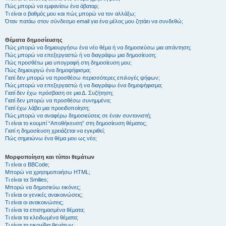
Πώς μπορώ να εμφανίσω ένα άβαταρ;
Τι είναι ο βαθμός μου και πώς μπορώ να τον αλλάξω;
Όταν πατάω στον σύνδεσμο email για ένα μέλος μου ζητάει να συνδεθώ;
Θέματα δημοσίευσης
Πώς μπορώ να δημιουργήσω ένα νέο θέμα ή να δημοσιεύσω μια απάντηση;
Πώς μπορώ να επεξεργαστώ ή να διαγράψω μια δημοσίευση;
Πώς προσθέτω μια υπογραφή στη δημοσίευση μου;
Πώς δημιουργώ ένα δημοψήφισμα;
Γιατί δεν μπορώ να προσθέσω περισσότερες επιλογές ψήφων;
Πώς μπορώ να επεξεργαστώ ή να διαγράψω ένα δημοψήφισμα;
Γιατί δεν έχω πρόσβαση σε μια Δ. Συζήτηση;
Γιατί δεν μπορώ να προσθέσω συνημμένα;
Γιατί έχω λάβει μια προειδοποίηση;
Πώς μπορώ να αναφέρω δημοσιεύσεις σε έναν συντονιστή;
Τι είναι το κουμπί “Αποθήκευση” στη δημοσίευση θέματος;
Γιατί η δημοσίευση χρειάζεται να εγκριθεί;
Πώς σημειώνω ένα θέμα μου ως νέο;
Μορφοποίηση και τύποι θεμάτων
Τι είναι ο BBCode;
Μπορώ να χρησιμοποιήσω HTML;
Τι είναι τα Smilies;
Μπορώ να δημοσιεύω εικόνες;
Τι είναι οι γενικές ανακοινώσεις;
Τι είναι οι ανακοινώσεις;
Τι είναι τα επισημασμένα θέματα;
Τι είναι τα κλειδωμένα θέματα;
Τι είναι τα εικονίδια θεμάτων;