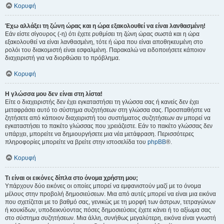
Κορυφή
Έχω αλλάξει τη ζώνη ώρας και η ώρα εξακολουθεί να είναι λανθασμένη!
Εάν είστε σίγουρος (-η) ότι έχετε ρυθμίσει τη ζώνη ώρας σωστά και η ώρα
εξακολουθεί να είναι λανθασμένη, τότε ή ώρα που είναι αποθηκευμένη στο
ρολόι του διακομιστή είναι εσφαλμένη. Παρακαλώ να ειδοποιήσετε κάποιον
διαχειριστή για να διορθώσει το πρόβλημα.
Κορυφή
Η γλώσσα μου δεν είναι στη λίστα!
Είτε ο διαχειριστής δεν έχει εγκαταστήσει τη γλώσσα σας ή κανείς δεν έχει
μεταφράσει αυτό το σύστημα συζητήσεων στη γλώσσα σας. Προσπαθήστε να
ζητήσετε από κάποιον διαχειριστή του συστήματος συζητήσεων αν μπορεί να
εγκαταστήσει το πακέτο γλώσσας που χρειάζεστε. Εάν το πακέτο γλώσσας δεν
υπάρχει, μπορείτε να δημιουργήσετε μια νέα μετάφραση. Περισσότερες
πληροφορίες μπορείτε να βρείτε στην ιστοσελίδα του
phpBB
®.
Κορυφή
Τι είναι οι εικόνες δίπλα στο όνομα χρήστη μου;
Υπάρχουν δύο εικόνες οι οποίες μπορεί να εμφανιστούν μαζί με το όνομα
μέλους στην προβολή δημοσιεύσεων. Μια από αυτές μπορεί να είναι μια εικόνα
που σχετίζεται με το βαθμό σας, γενικώς με τη μορφή των άστρων, τετραγώνων
ή κουκίδων, υποδεικνύοντας πόσες δημοσιεύσεις έχετε κάνει ή το αξίωμα σας
στο σύστημα συζητήσεων. Μια άλλη, συνήθως μεγαλύτερη, εικόνα είναι γνωστή