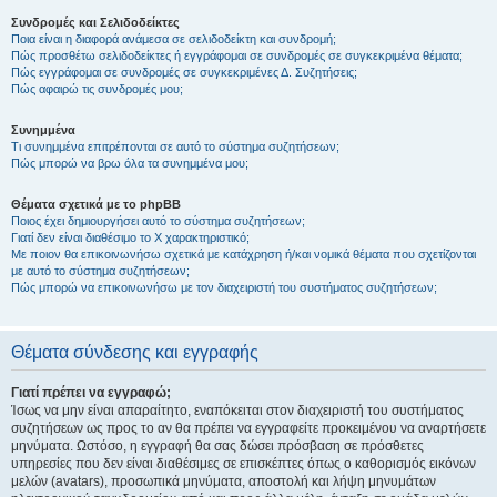
Συνδρομές και Σελιδοδείκτες
Ποια είναι η διαφορά ανάμεσα σε σελιδοδείκτη και συνδρομή;
Πώς προσθέτω σελιδοδείκτες ή εγγράφομαι σε συνδρομές σε συγκεκριμένα θέματα;
Πώς εγγράφομαι σε συνδρομές σε συγκεκριμένες Δ. Συζητήσεις;
Πώς αφαιρώ τις συνδρομές μου;
Συνημμένα
Τι συνημμένα επιτρέπονται σε αυτό το σύστημα συζητήσεων;
Πώς μπορώ να βρω όλα τα συνημμένα μου;
Θέματα σχετικά με το phpBB
Ποιος έχει δημιουργήσει αυτό το σύστημα συζητήσεων;
Γιατί δεν είναι διαθέσιμο το Χ χαρακτηριστικό;
Με ποιον θα επικοινωνήσω σχετικά με κατάχρηση ή/και νομικά θέματα που σχετίζονται
με αυτό το σύστημα συζητήσεων;
Πώς μπορώ να επικοινωνήσω με τον διαχειριστή του συστήματος συζητήσεων;
Θέματα σύνδεσης και εγγραφής
Γιατί πρέπει να εγγραφώ;
Ίσως να μην είναι απαραίτητο, εναπόκειται στον διαχειριστή του συστήματος
συζητήσεων ως προς το αν θα πρέπει να εγγραφείτε προκειμένου να αναρτήσετε
μηνύματα. Ωστόσο, η εγγραφή θα σας δώσει πρόσβαση σε πρόσθετες
υπηρεσίες που δεν είναι διαθέσιμες σε επισκέπτες όπως ο καθορισμός εικόνων
μελών (avatars), προσωπικά μηνύματα, αποστολή και λήψη μηνυμάτων