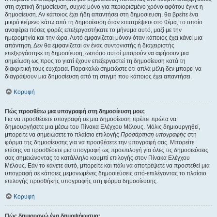
στη σχετική δημοσίευση, συχνά μόνο για περιορισμένο χρόνο αφότου έγινε η
δημοσίευση. Αν κάποιος έχει ήδη απαντήσει στη δημοσίευση, θα βρείτε ένα
μικρό κείμενο κάτω από τη δημοσίευση όταν επιστρέψετε στο θέμα, το οποίο
αναφέρει πόσες φορές επεξεργαστήκατε το μήνυμα αυτό, μαζί με την
ημερομηνία και την ώρα. Αυτό εμφανίζεται μόνον όταν κάποιος έχει κάνει μια
απάντηση. Δεν θα εμφανίζεται αν ένας συντονιστής ή διαχειριστής
επεξεργάστηκε τη δημοσίευση, ωστόσο αυτοί μπορούν να αφήσουν μια
σημείωση ως προς το γιατί έχουν επεξεργαστεί τη δημοσίευση κατά τη
διακριτική τους ευχέρεια. Παρακαλώ σημειώστε ότι απλά μέλη δεν μπορεί να
διαγράψουν μια δημοσίευση από τη στιγμή που κάποιος έχει απαντήσει.
Κορυφή
Πώς προσθέτω μια υπογραφή στη δημοσίευση μου;
Για να προσθέσετε υπογραφή σε μια δημοσίευση πρέπει πρώτα να
δημιουργήσετε μια μέσω του Πίνακα Ελέγχου Μέλους. Μόλις δημιουργηθεί,
μπορείτε να σημειώσετε το πλαίσιο επιλογής
Προσάρτηση υπογραφής
στη
φόρμα της δημοσίευσης για να προσθέσετε την υπογραφή σας. Μπορείτε
επίσης να προσθέσετε μια υπογραφή ως προεπιλογή για όλες τις δημοσιεύσεις
σας σημειώνοντας το κατάλληλο κουμπί επιλογής στον Πίνακα Ελέγχου
Μέλους. Εάν το κάνετε αυτό, μπορείτε και πάλι να αποτρέψετε να προστεθεί μια
υπογραφή σε κάποιες μεμονωμένες δημοσιεύσεις από-επιλέγοντας το πλαίσιο
επιλογής προσθήκης υπογραφής στη φόρμα δημοσίευσης.
Κορυφή
Πώς δημιουργώ ένα δημοψήφισμα;