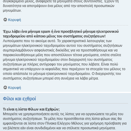
συγκεκριμένο μέλος, αναφέρετε τα μηνύματα στους συντονιστές. Έχουν τη
δυνατότητα να αποτρέψουν ένα μέλος από την αποστολή προσωπικών
μηνυμάτων.
Κορυφή
Έχω λάβει ένα μήνυμα spam ή ένα προσβλητικό μήνυμα ηλεκτρονικού
ταχυδρομείου από κάποιο μέλος του συστήματος συζητήσεων!
Λυπούμαστε που το ακούμε αυτό. Το χαρακτηριστικό λειτουργίας των
μηνυμάτων ηλεκτρονικού ταχυδρομείου αυτού του συστήματος συζητήσεων
συμπεριλαμβάνουν ασφαλιστικές δικλείδες για να προσπαθήσουμε και να
παρακολουθήσουμε μέλη που αποστέλλουν τέτοια μηνύματα, οπότε στείλτε
μήνυμα ηλεκτρονικού ταχυδρομείου στον διαχειριστή του συστήματος
συζητήσεων με πλήρες αντίγραφο του μηνύματος που λάβατε. Είναι πολύ
σημαντικό να υπάρχουν οι κεφαλίδες που περιέχουν τα στοιχεία του μέλους το
οποίο απέστειλε το μήνυμα ηλεκτρονικού ταχυδρομείου. Ο διαχειριστής του
συστήματος συζητήσεων μπορεί στη συνέχεια να λάβει μέτρα.
Κορυφή
Φίλοι και εχθροί
Τι είναι η λίστα Φίλων και Εχθρών;
Μπορείτε να χρησιμοποιήσετε αυτές τις λίστες για να οργανώσετε τα μέλη του
συστήματος συζητήσεων. Τα μέλη που προστίθενται στη λίστα φίλων σας θα
εμφανίζονται σε λίστα στον Πίνακα Ελέγχου Μέλους για γρήγορη πρόσβαση για
να βλέπετε εάν είναι συνδεδεμένοι και να στέλνετε προσωπικά μηνύματα.