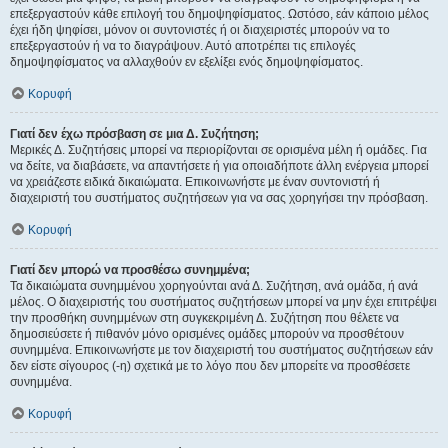
επεξεργαστούν κάθε επιλογή του δημοψηφίσματος. Ωστόσο, εάν κάποιο μέλος
έχει ήδη ψηφίσει, μόνον οι συντονιστές ή οι διαχειριστές μπορούν να το
επεξεργαστούν ή να το διαγράψουν. Αυτό αποτρέπει τις επιλογές
δημοψηφίσματος να αλλαχθούν εν εξελίξει ενός δημοψηφίσματος.
Κορυφή
Γιατί δεν έχω πρόσβαση σε μια Δ. Συζήτηση;
Μερικές Δ. Συζητήσεις μπορεί να περιορίζονται σε ορισμένα μέλη ή ομάδες. Για
να δείτε, να διαβάσετε, να απαντήσετε ή για οποιαδήποτε άλλη ενέργεια μπορεί
να χρειάζεστε ειδικά δικαιώματα. Επικοινωνήστε με έναν συντονιστή ή
διαχειριστή του συστήματος συζητήσεων για να σας χορηγήσει την πρόσβαση.
Κορυφή
Γιατί δεν μπορώ να προσθέσω συνημμένα;
Τα δικαιώματα συνημμένου χορηγούνται ανά Δ. Συζήτηση, ανά ομάδα, ή ανά
μέλος. Ο διαχειριστής του συστήματος συζητήσεων μπορεί να μην έχει επιτρέψει
την προσθήκη συνημμένων στη συγκεκριμένη Δ. Συζήτηση που θέλετε να
δημοσιεύσετε ή πιθανόν μόνο ορισμένες ομάδες μπορούν να προσθέτουν
συνημμένα. Επικοινωνήστε με τον διαχειριστή του συστήματος συζητήσεων εάν
δεν είστε σίγουρος (-η) σχετικά με το λόγο που δεν μπορείτε να προσθέσετε
συνημμένα.
Κορυφή