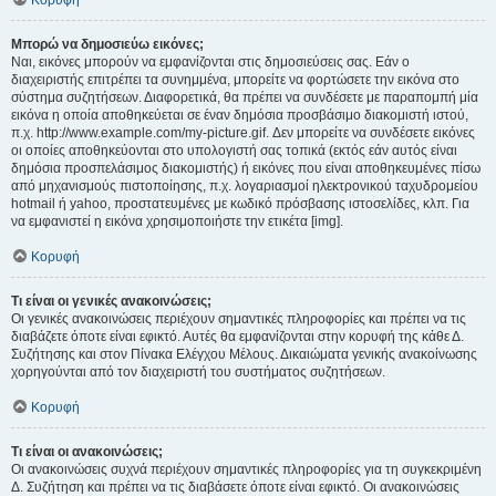
Κορυφή
Μπορώ να δημοσιεύω εικόνες;
Ναι, εικόνες μπορούν να εμφανίζονται στις δημοσιεύσεις σας. Εάν ο
διαχειριστής επιτρέπει τα συνημμένα, μπορείτε να φορτώσετε την εικόνα στο
σύστημα συζητήσεων. Διαφορετικά, θα πρέπει να συνδέσετε με παραπομπή μία
εικόνα η οποία αποθηκεύεται σε έναν δημόσια προσβάσιμο διακομιστή ιστού,
π.χ. http://www.example.com/my-picture.gif. Δεν μπορείτε να συνδέσετε εικόνες
οι οποίες αποθηκεύονται στο υπολογιστή σας τοπικά (εκτός εάν αυτός είναι
δημόσια προσπελάσιμος διακομιστής) ή εικόνες που είναι αποθηκευμένες πίσω
από μηχανισμούς πιστοποίησης, π.χ. λογαριασμοί ηλεκτρονικού ταχυδρομείου
hotmail ή yahoo, προστατευμένες με κωδικό πρόσβασης ιστοσελίδες, κλπ. Για
να εμφανιστεί η εικόνα χρησιμοποιήστε την ετικέτα [img].
Κορυφή
Τι είναι οι γενικές ανακοινώσεις;
Οι γενικές ανακοινώσεις περιέχουν σημαντικές πληροφορίες και πρέπει να τις
διαβάζετε όποτε είναι εφικτό. Αυτές θα εμφανίζονται στην κορυφή της κάθε Δ.
Συζήτησης και στον Πίνακα Ελέγχου Μέλους. Δικαιώματα γενικής ανακοίνωσης
χορηγούνται από τον διαχειριστή του συστήματος συζητήσεων.
Κορυφή
Τι είναι οι ανακοινώσεις;
Οι ανακοινώσεις συχνά περιέχουν σημαντικές πληροφορίες για τη συγκεκριμένη
Δ. Συζήτηση και πρέπει να τις διαβάσετε όποτε είναι εφικτό. Οι ανακοινώσεις