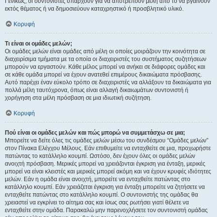
Γενικώς, οι συντονιστές υπάρχουν για να αποτρέπουν μέλη από το να βγαίνουν
εκτός θέματος ή να δημοσιεύουν καταχρηστικό ή προσβλητικό υλικό.
Κορυφή
Τι είναι οι ομάδες μελών;
Οι ομάδες μελών είναι ομάδες από μέλη οι οποίες μοιράζουν την κοινότητα σε
διαχειρίσιμα τμήματα με τα οποία οι διαχειριστές του συστήματος συζητήσεων
μπορούν να εργαστούν. Κάθε μέλος μπορεί να ανήκει σε διάφορες ομάδες και
σε κάθε ομάδα μπορεί να έχουν ανατεθεί επιμέρους δικαιώματα πρόσβασης.
Αυτό παρέχει έναν εύκολο τρόπο σε διαχειριστές να αλλάξουν τα δικαιώματα για
πολλά μέλη ταυτόχρονα, όπως είναι αλλαγή δικαιωμάτων συντονιστή ή
χορήγηση στα μέλη πρόσβαση σε μια ιδιωτική συζήτηση.
Κορυφή
Πού είναι οι ομάδες μελών και πώς μπορώ να συμμετάσχω σε μια;
Μπορείτε να δείτε όλες τις ομάδες μελών μέσω του συνδέσμου “Ομάδες μελών”
στον Πίνακα Ελέγχου Μέλους. Εάν επιθυμείτε να ενταχθείτε σε μια, προχωρήστε
πατώντας το κατάλληλο κουμπί. Ωστόσο, δεν έχουν όλες οι ομάδες μελών
ανοιχτή πρόσβαση. Μερικές μπορεί να χρειάζονται έγκριση για ένταξη, μερικές
μπορεί να είναι κλειστές και μερικές μπορεί ακόμη και να έχουν κρυφές ιδιότητες
μελών. Εάν η ομάδα είναι ανοιχτή, μπορείτε να ενταχθείτε πατώντας στο
κατάλληλο κουμπί. Εάν χρειάζεται έγκριση για ένταξη μπορείτε να ζητήσετε να
ενταχθείτε πατώντας στο κατάλληλο κουμπί. Ο συντονιστής της ομάδας θα
χρειαστεί να εγκρίνει το αίτημα σας και ίσως σας ρωτήσει γιατί θέλετε να
ενταχθείτε στην ομάδα. Παρακαλώ μην παρενοχλήσετε τον συντονιστή ομάδας