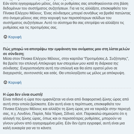
Εάν είστε εγγεγραμμένο μέλος, όλες οι ρυθμίσεις σας αποθηκεύονται στη βάση
δεδομένων του συστήματος συζητήσεων. Για να τις αλλάξετε, επισκεφθείτε τον
Πίνακα Ελέγχου Μέλους. Ένας σύνδεσμος μπορεί συνήθως να βρεθεί πατώντας
στο όνομα μέλους σας στην κορυφή των περισσότερων σελίδων του
συστήματος συζητήσεων. Αυτό το σύστημα θα σας επιτρέψει να αλλάξετε τις
ρυθμίσεις και τις προτιμήσεις σας.
Κορυφή
Πώς μπορώ να αποτρέψω την εμφάνιση του ονόματος μου στη λίστα μελών
σε σύνδεση;
Μέσα στον Πίνακα Ελέγχου Μέλους, στην καρτέλα “Προτιμήσεις Δ. Συζήτησης”,
θα βρείτε την επιλογή
Απόκρυψη των στοιχείων μου κατά τη διάρκεια της
σύνδεσης
. Ενεργοποιήστε αυτή την επιλογή και θα είστε ορατοί μόνο σε
διαχειριστές, συντονιστές και εσάς. Θα υπολογίζεστε ως μέλος με απόκρυψη.
Κορυφή
Η ώρα δεν είναι σωστή!
Είναι πιθανό η ώρα που εμφανίζεται να είναι από διαφορετική ζώνης ώρας από
αυτή στην οποία βρίσκεστε. Εάν αυτή είναι η περίπτωση, επισκεφθείτε τον
Πίνακα Ελέγχου Μέλους και αλλάξτε τη ζώνη ώρας για να ταιριάζει στην περιοχή
σας, π.χ. Λονδίνο, Παρίσι, Νέα Υόρκη, Σίδνεϋ, κλπ. Παρακαλώ σημειώστε ότι η
αλλαγή της ζώνης ώρας, όπως και οι περισσότερες ρυθμίσεις, μπορούν να
γίνουν μόνον από εγγεγραμμένα μέλη. Εάν δεν έχετε εγγραφεί, αυτή είναι μια
καλή ευκαιρία για να το κάνετε.