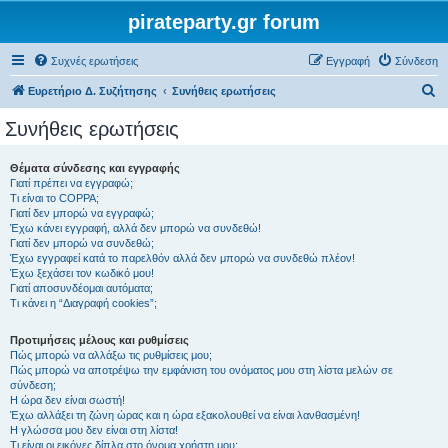
pirateparty.gr forum
Συχνές ερωτήσεις
Εγγραφή
Σύνδεση
Α
Ευρετήριο Δ. Συζήτησης
Συνήθεις ερωτήσεις
ν
Συνήθεις ερωτήσεις
α
ζ
Θέματα σύνδεσης και εγγραφής
Γιατί πρέπει να εγγραφώ;
ή
Τι είναι το COPPA;
τ
Γιατί δεν μπορώ να εγγραφώ;
Έχω κάνει εγγραφή, αλλά δεν μπορώ να συνδεθώ!
η
Γιατί δεν μπορώ να συνδεθώ;
Έχω εγγραφεί κατά το παρελθόν αλλά δεν μπορώ να συνδεθώ πλέον!
σ
Έχω ξεχάσει τον κωδικό μου!
η
Γιατί αποσυνδέομαι αυτόματα;
Τι κάνει η “Διαγραφή cookies”;
Προτιμήσεις μέλους και ρυθμίσεις
Πώς μπορώ να αλλάξω τις ρυθμίσεις μου;
Πώς μπορώ να αποτρέψω την εμφάνιση του ονόματος μου στη λίστα μελών σε
σύνδεση;
Η ώρα δεν είναι σωστή!
Έχω αλλάξει τη ζώνη ώρας και η ώρα εξακολουθεί να είναι λανθασμένη!
Η γλώσσα μου δεν είναι στη λίστα!
Τι είναι οι εικόνες δίπλα στο όνομα χρήστη μου;