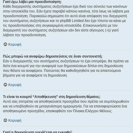
Γιατί έχω λάβει μια προειδοποίηση;
Κάθε διαχειριστής συστήματος συζητήσεων έχει δικό του σύνολο των κανόνων
στην ιστοσελίδα του. Εάν έχετε παραβεί κάποιο κανόνα, τότε ίσως να λάβατε μια
προειδοποίηση. Παρακαλώ σημειώστε ότι αυτό είναι απόφαση του διαχειριστή
του συστήματος συζητήσεων και το phpBB Limited δεν έχει τίποτα να κάνει με
τις προειδοποιήσεις στη συγκεκριμένη ιστοσελίδα. Επικοινωνήστε με τον
διαχειριστή του συστήματος συζητήσεων εάν δεν είστε σίγουρος (-η) γιατί
λάβατε την προειδοποίηση.
Κορυφή
Πώς μπορώ να αναφέρω δημοσιεύσεις σε έναν συντονιστή;
Εάν ο διαχειριστής του συστήματος συζητήσεων το έχει επιτρέψει, θα πρέπει να
δείτε ένα κουμπί για την αναφορά των δημοσιεύσεων δίπλα στη δημοσίευση
που θέλετε να αναφέρετε. Πατώντας θα καθοδηγηθείτε για τα απαιτούμενα
βήματα για να αναφέρετε τη δημοσίευση.
Κορυφή
Τι είναι το κουμπί “Αποθήκευση” στη δημοσίευση θέματος;
Αυτό σας επιτρέπει να αποθηκεύσετε προσχέδια που πρέπει να συμπληρωθούν
και να υποβληθούν σε μεταγενέστερη ημερομηνία. Για να επαναφορτώσετε ένα
αποθηκευμένο προσχέδιο, επισκεφθείτε τον Πίνακα Ελέγχου Μέλους.
Κορυφή
Γιατί η δημοσίευση χρειάζεται να εγκριθεί;