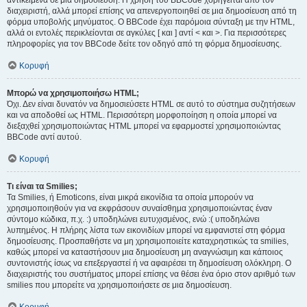
αντικείμενα σε μια δημοσίευση. Η χρήση του BBCode χορηγείται από τον
διαχειριστή, αλλά μπορεί επίσης να απενεργοποιηθεί σε μια δημοσίευση από τη
φόρμα υποβολής μηνύματος. Ο BBCode έχει παρόμοια σύνταξη με την HTML,
αλλά οι εντολές περικλείονται σε αγκύλες [ και ] αντί < και >. Για περισσότερες
πληροφορίες για τον BBCode δείτε τον οδηγό από τη φόρμα δημοσίευσης.
Κορυφή
Μπορώ να χρησιμοποιήσω HTML;
Όχι. Δεν είναι δυνατόν να δημοσιεύσετε HTML σε αυτό το σύστημα συζητήσεων
και να αποδοθεί ως HTML. Περισσότερη μορφοποίηση η οποία μπορεί να
διεξαχθεί χρησιμοποιώντας HTML μπορεί να εφαρμοστεί χρησιμοποιώντας
BBCode αντί αυτού.
Κορυφή
Τι είναι τα Smilies;
Τα Smilies, ή Emoticons, είναι μικρά εικονίδια τα οποία μπορούν να
χρησιμοποιηθούν για να εκφράσουν συναίσθημα χρησιμοποιώντας έναν
σύντομο κώδικα, π.χ. :) υποδηλώνει ευτυχισμένος, ενώ :( υποδηλώνει
λυπημένος. Η πλήρης λίστα των εικονιδίων μπορεί να εμφανιστεί στη φόρμα
δημοσίευσης. Προσπαθήστε να μη χρησιμοποιείτε καταχρηστικώς τα smilies,
καθώς μπορεί να καταστήσουν μια δημοσίευση μη αναγνώσιμη και κάποιος
συντονιστής ίσως να επεξεργαστεί ή να αφαιρέσει τη δημοσίευση ολόκληρη. Ο
διαχειριστής του συστήματος μπορεί επίσης να θέσει ένα όριο στον αριθμό των
smilies που μπορείτε να χρησιμοποιήσετε σε μια δημοσίευση.