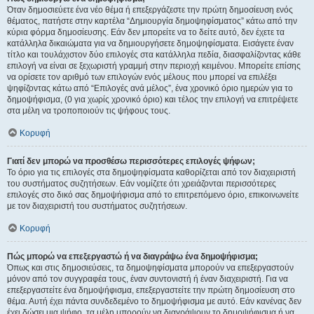
Όταν δημοσιεύετε ένα νέο θέμα ή επεξεργάζεστε την πρώτη δημοσίευση ενός
θέματος, πατήστε στην καρτέλα “Δημιουργία δημοψηφίσματος” κάτω από την
κύρια φόρμα δημοσίευσης. Εάν δεν μπορείτε να το δείτε αυτό, δεν έχετε τα
κατάλληλα δικαιώματα για να δημιουργήσετε δημοψηφίσματα. Εισάγετε έναν
τίτλο και τουλάχιστον δύο επιλογές στα κατάλληλα πεδία, διασφαλίζοντας κάθε
επιλογή να είναι σε ξεχωριστή γραμμή στην περιοχή κειμένου. Μπορείτε επίσης
να ορίσετε τον αριθμό των επιλογών ενός μέλους που μπορεί να επιλέξει
ψηφίζοντας κάτω από “Επιλογές ανά μέλος”, ένα χρονικό όριο ημερών για το
δημοψήφισμα, (0 για χωρίς χρονικό όριο) και τέλος την επιλογή να επιτρέψετε
στα μέλη να τροποποιούν τις ψήφους τους.
Κορυφή
Γιατί δεν μπορώ να προσθέσω περισσότερες επιλογές ψήφων;
Το όριο για τις επιλογές στα δημοψηφίσματα καθορίζεται από τον διαχειριστή
του συστήματος συζητήσεων. Εάν νομίζετε ότι χρειάζονται περισσότερες
επιλογές στο δικό σας δημοψήφισμα από το επιτρεπόμενο όριο, επικοινωνείτε
με τον διαχειριστή του συστήματος συζητήσεων.
Κορυφή
Πώς μπορώ να επεξεργαστώ ή να διαγράψω ένα δημοψήφισμα;
Όπως και στις δημοσιεύσεις, τα δημοψηφίσματα μπορούν να επεξεργαστούν
μόνον από τον συγγραφέα τους, έναν συντονιστή ή έναν διαχειριστή. Για να
επεξεργαστείτε ένα δημοψήφισμα, επεξεργαστείτε την πρώτη δημοσίευση στο
θέμα. Αυτή έχει πάντα συνδεδεμένο το δημοψήφισμα με αυτό. Εάν κανένας δεν
έχει δώσει μια ψήφο, τα μέλη μπορούν να διαγράψουν το δημοψήφισμα ή να