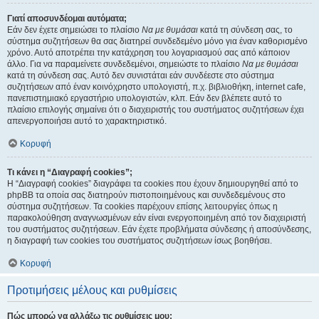
Γιατί αποσυνδέομαι αυτόματα;
Εάν δεν έχετε σημειώσει το πλαίσιο
Να με θυμάσαι
κατά τη σύνδεση σας, το
σύστημα συζητήσεων θα σας διατηρεί συνδεδεμένο μόνο για έναν καθορισμένο
χρόνο. Αυτό αποτρέπει την κατάχρηση του λογαριασμού σας από κάποιον
άλλο. Για να παραμείνετε συνδεδεμένοι, σημειώστε το πλαίσιο
Να με θυμάσαι
κατά τη σύνδεση σας. Αυτό δεν συνιστάται εάν συνδέεστε στο σύστημα
συζητήσεων από έναν κοινόχρηστο υπολογιστή, π.χ. βιβλιοθήκη, internet cafe,
πανεπιστημιακό εργαστήριο υπολογιστών, κλπ. Εάν δεν βλέπετε αυτό το
πλαίσιο επιλογής σημαίνει ότι ο διαχειριστής του συστήματος συζητήσεων έχει
απενεργοποιήσει αυτό το χαρακτηριστικό.
Κορυφή
Τι κάνει η “Διαγραφή cookies”;
Η “Διαγραφή cookies” διαγράφει τα cookies που έχουν δημιουργηθεί από το
phpBB τα οποία σας διατηρούν πιστοποιημένους και συνδεδεμένους στο
σύστημα συζητήσεων. Τα cookies παρέχουν επίσης λειτουργίες όπως η
παρακολούθηση αναγνωσμένων εάν είναι ενεργοποιημένη από τον διαχειριστή
του συστήματος συζητήσεων. Εάν έχετε προβλήματα σύνδεσης ή αποσύνδεσης,
η διαγραφή των cookies του συστήματος συζητήσεων ίσως βοηθήσει.
Κορυφή
Προτιμήσεις μέλους και ρυθμίσεις
Πώς μπορώ να αλλάξω τις ρυθμίσεις μου;