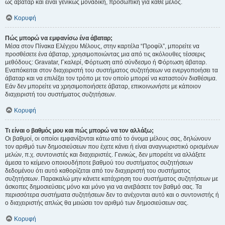
ως άβαταρ και είναι γενικώς μοναδική, προσωπική για κάθε μέλος.
Κορυφή
Πώς μπορώ να εμφανίσω ένα άβαταρ;
Μέσα στον Πίνακα Ελέγχου Μέλους, στην καρτέλα “Προφίλ”, μπορείτε να
προσθέσετε ένα άβαταρ, χρησιμοποιώντας μια από τις ακόλουθες τέσσερις
μεθόδους: Gravatar, Γκαλερί, Φόρτωση από σύνδεσμο ή Φόρτωση άβαταρ.
Εναπόκειται στον διαχειριστή του συστήματος συζητήσεων να ενεργοποιήσει τα
άβαταρ και να επιλέξει τον τρόπο με τον οποίο μπορεί να καταστούν διαθέσιμα.
Εάν δεν μπορείτε να χρησιμοποιήσετε άβαταρ, επικοινωνήστε με κάποιον
διαχειριστή του συστήματος συζητήσεων.
Κορυφή
Τι είναι ο βαθμός μου και πώς μπορώ να τον αλλάξω;
Οι βαθμοί, οι οποίοι εμφανίζονται κάτω από το όνομα μέλους σας, δηλώνουν
τον αριθμό των δημοσιεύσεων που έχετε κάνει ή είναι αναγνωριστικό ορισμένων
μελών, π.χ. συντονιστές και διαχειριστές. Γενικώς, δεν μπορείτε να αλλάξετε
άμεσα το κείμενο οποιουδήποτε βαθμού του συστήματος συζητήσεων
δεδομένου ότι αυτό καθορίζεται από τον διαχειριστή του συστήματος
συζητήσεων. Παρακαλώ μην κάνετε κατάχρηση του συστήματος συζητήσεων με
άσκοπες δημοσιεύσεις μόνο και μόνο για να ανεβάσετε τον βαθμό σας. Τα
περισσότερα συστήματα συζητήσεων δεν το ανέχονται αυτό και ο συντονιστής ή
ο διαχειριστής απλώς θα μειώσει τον αριθμό των δημοσιεύσεων σας.
Κορυφή