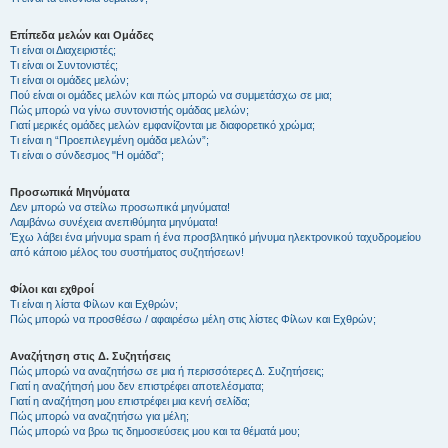
Επίπεδα μελών και Ομάδες
Τι είναι οι Διαχειριστές;
Τι είναι οι Συντονιστές;
Τι είναι οι ομάδες μελών;
Πού είναι οι ομάδες μελών και πώς μπορώ να συμμετάσχω σε μια;
Πώς μπορώ να γίνω συντονιστής ομάδας μελών;
Γιατί μερικές ομάδες μελών εμφανίζονται με διαφορετικό χρώμα;
Τι είναι η “Προεπιλεγμένη ομάδα μελών”;
Τι είναι ο σύνδεσμος "Η ομάδα”;
Προσωπικά Μηνύματα
Δεν μπορώ να στείλω προσωπικά μηνύματα!
Λαμβάνω συνέχεια ανεπιθύμητα μηνύματα!
Έχω λάβει ένα μήνυμα spam ή ένα προσβλητικό μήνυμα ηλεκτρονικού ταχυδρομείου
από κάποιο μέλος του συστήματος συζητήσεων!
Φίλοι και εχθροί
Τι είναι η λίστα Φίλων και Εχθρών;
Πώς μπορώ να προσθέσω / αφαιρέσω μέλη στις λίστες Φίλων και Εχθρών;
Αναζήτηση στις Δ. Συζητήσεις
Πώς μπορώ να αναζητήσω σε μια ή περισσότερες Δ. Συζητήσεις;
Γιατί η αναζήτησή μου δεν επιστρέφει αποτελέσματα;
Γιατί η αναζήτηση μου επιστρέφει μια κενή σελίδα;
Πώς μπορώ να αναζητήσω για μέλη;
Πώς μπορώ να βρω τις δημοσιεύσεις μου και τα θέματά μου;