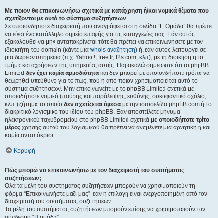
Με ποιον θα επικοινωνήσω σχετικά με κατάχρηση ή/και νομικά θέματα που
σχετίζονται με αυτό το σύστημα συζητήσεων;
Σε οποιονδήποτε διαχειριστή που αναγράφεται στη σελίδα “Η Ομάδα” θα πρέπει
να είναι ένα κατάλληλο σημείο επαφής για τις καταγγελίες σας. Εάν αυτός
εξακολουθεί να μην ανταποκρίνεται τότε θα πρέπει να επικοινωνήσετε με τον
ιδιοκτήτη του domain (κάντε μια
whois αναζήτηση
) ή, εάν αυτός λειτουργεί σε
μια δωρεάν υπηρεσία (π.χ. Yahoo !, free.fr, f2s.com, κλπ), με τη διοίκηση ή το
τμήμα καταχρήσεων της υπηρεσίας αυτής. Παρακαλώ σημειώστε ότι το phpBB
Limited
δεν έχει καμία αρμοδιότητα
και δεν μπορεί με οποιονδήποτε τρόπο να
θεωρηθεί υπεύθυνο για το πώς, πού ή από ποιον χρησιμοποιείται αυτό το
σύστημα συζητήσεων. Μην επικοινωνείτε με το phpBB Limited σχετικά με
οποιαδήποτε νομικό (παύσης και παράλειψης, ευθύνης, συκοφαντικό σχόλιο,
κλπ.) ζήτημα το οποίο
δεν σχετίζεται άμεσα
με την ιστοσελίδα phpBB.com ή το
διακριτικό λογισμικό του ιδίου του phpBB. Εάν αποστείλετε μήνυμα
ηλεκτρονικού ταχυδρομείου στο phpBB Limited σχετικά
με οποιοδήποτε τρίτο
μέρος
χρήσης αυτού του λογισμικού θα πρέπει να αναμένετε μια αρνητική ή και
καμία ανταπόκριση.
Κορυφή
Πώς μπορώ να επικοινωνήσω με τον διαχειριστή του συστήματος
συζητήσεων;
Όλα τα μέλη του συστήματος συζητήσεων μπορούν να χρησιμοποιούν τη
φόρμα “Επικοινωνήστε μαζί μας”, εάν η επιλογή είναι ενεργοποιημένη από τον
διαχειριστή του συστήματος συζητήσεων.
Τα μέλη του συστήματος συζητήσεων μπορούν επίσης να χρησιμοποιούν τον
σύνδεσμο “Η ομάδα”.