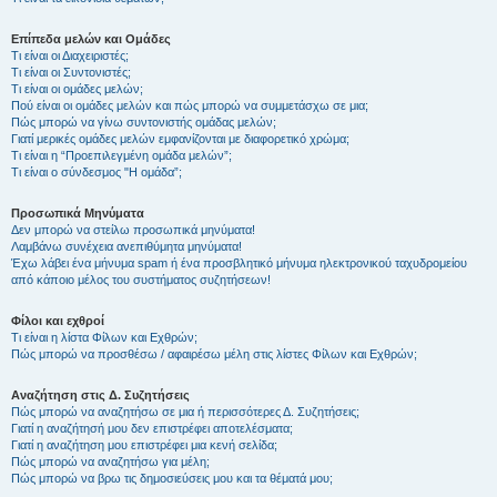
Επίπεδα μελών και Ομάδες
Τι είναι οι Διαχειριστές;
Τι είναι οι Συντονιστές;
Τι είναι οι ομάδες μελών;
Πού είναι οι ομάδες μελών και πώς μπορώ να συμμετάσχω σε μια;
Πώς μπορώ να γίνω συντονιστής ομάδας μελών;
Γιατί μερικές ομάδες μελών εμφανίζονται με διαφορετικό χρώμα;
Τι είναι η “Προεπιλεγμένη ομάδα μελών”;
Τι είναι ο σύνδεσμος "Η ομάδα”;
Προσωπικά Μηνύματα
Δεν μπορώ να στείλω προσωπικά μηνύματα!
Λαμβάνω συνέχεια ανεπιθύμητα μηνύματα!
Έχω λάβει ένα μήνυμα spam ή ένα προσβλητικό μήνυμα ηλεκτρονικού ταχυδρομείου
από κάποιο μέλος του συστήματος συζητήσεων!
Φίλοι και εχθροί
Τι είναι η λίστα Φίλων και Εχθρών;
Πώς μπορώ να προσθέσω / αφαιρέσω μέλη στις λίστες Φίλων και Εχθρών;
Αναζήτηση στις Δ. Συζητήσεις
Πώς μπορώ να αναζητήσω σε μια ή περισσότερες Δ. Συζητήσεις;
Γιατί η αναζήτησή μου δεν επιστρέφει αποτελέσματα;
Γιατί η αναζήτηση μου επιστρέφει μια κενή σελίδα;
Πώς μπορώ να αναζητήσω για μέλη;
Πώς μπορώ να βρω τις δημοσιεύσεις μου και τα θέματά μου;