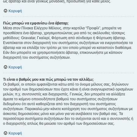
ως άβαταρ και είναι γενικώς μοναδική, προσωπική για κάθε μέλος.
Κορυφή
Πώς μπορώ να εμφανίσω ένα άβαταρ;
Μέσα στον Πίνακα Ελέγχου Μέλους, στην καρτέλα “Προφίλ”, μπορείτε να
προσθέσετε ένα άβαταρ, χρησιμοποιώντας μια από τις ακόλουθες τέσσερις
μεθόδους: Gravatar, Γκαλερί, Φόρτωση από σύνδεσμο ή Φόρτωση άβαταρ.
Εναπόκειται στον διαχειριστή του συστήματος συζητήσεων να ενεργοποιήσει τα
άβαταρ και να επιλέξει τον τρόπο με τον οποίο μπορεί να καταστούν διαθέσιμα.
Εάν δεν μπορείτε να χρησιμοποιήσετε άβαταρ, επικοινωνήστε με κάποιον
διαχειριστή του συστήματος συζητήσεων.
Κορυφή
Τι είναι ο βαθμός μου και πώς μπορώ να τον αλλάξω;
Οι βαθμοί, οι οποίοι εμφανίζονται κάτω από το όνομα μέλους σας, δηλώνουν
τον αριθμό των δημοσιεύσεων που έχετε κάνει ή είναι αναγνωριστικό ορισμένων
μελών, π.χ. συντονιστές και διαχειριστές. Γενικώς, δεν μπορείτε να αλλάξετε
άμεσα το κείμενο οποιουδήποτε βαθμού του συστήματος συζητήσεων
δεδομένου ότι αυτό καθορίζεται από τον διαχειριστή του συστήματος
συζητήσεων. Παρακαλώ μην κάνετε κατάχρηση του συστήματος συζητήσεων με
άσκοπες δημοσιεύσεις μόνο και μόνο για να ανεβάσετε τον βαθμό σας. Τα
περισσότερα συστήματα συζητήσεων δεν το ανέχονται αυτό και ο συντονιστής ή
ο διαχειριστής απλώς θα μειώσει τον αριθμό των δημοσιεύσεων σας.
Κορυφή