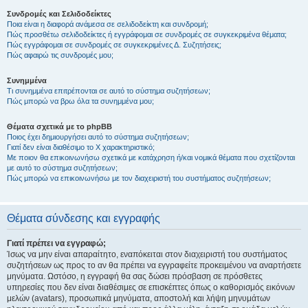
Συνδρομές και Σελιδοδείκτες
Ποια είναι η διαφορά ανάμεσα σε σελιδοδείκτη και συνδρομή;
Πώς προσθέτω σελιδοδείκτες ή εγγράφομαι σε συνδρομές σε συγκεκριμένα θέματα;
Πώς εγγράφομαι σε συνδρομές σε συγκεκριμένες Δ. Συζητήσεις;
Πώς αφαιρώ τις συνδρομές μου;
Συνημμένα
Τι συνημμένα επιτρέπονται σε αυτό το σύστημα συζητήσεων;
Πώς μπορώ να βρω όλα τα συνημμένα μου;
Θέματα σχετικά με το phpBB
Ποιος έχει δημιουργήσει αυτό το σύστημα συζητήσεων;
Γιατί δεν είναι διαθέσιμο το Χ χαρακτηριστικό;
Με ποιον θα επικοινωνήσω σχετικά με κατάχρηση ή/και νομικά θέματα που σχετίζονται
με αυτό το σύστημα συζητήσεων;
Πώς μπορώ να επικοινωνήσω με τον διαχειριστή του συστήματος συζητήσεων;
Θέματα σύνδεσης και εγγραφής
Γιατί πρέπει να εγγραφώ;
Ίσως να μην είναι απαραίτητο, εναπόκειται στον διαχειριστή του συστήματος
συζητήσεων ως προς το αν θα πρέπει να εγγραφείτε προκειμένου να αναρτήσετε
μηνύματα. Ωστόσο, η εγγραφή θα σας δώσει πρόσβαση σε πρόσθετες
υπηρεσίες που δεν είναι διαθέσιμες σε επισκέπτες όπως ο καθορισμός εικόνων
μελών (avatars), προσωπικά μηνύματα, αποστολή και λήψη μηνυμάτων