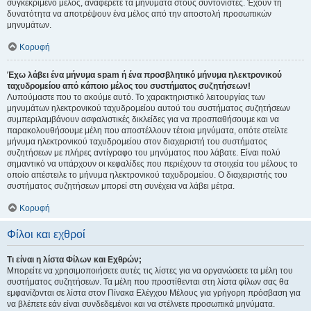
συγκεκριμένο μέλος, αναφέρετε τα μηνύματα στους συντονιστές. Έχουν τη
δυνατότητα να αποτρέψουν ένα μέλος από την αποστολή προσωπικών
μηνυμάτων.
Κορυφή
Έχω λάβει ένα μήνυμα spam ή ένα προσβλητικό μήνυμα ηλεκτρονικού
ταχυδρομείου από κάποιο μέλος του συστήματος συζητήσεων!
Λυπούμαστε που το ακούμε αυτό. Το χαρακτηριστικό λειτουργίας των
μηνυμάτων ηλεκτρονικού ταχυδρομείου αυτού του συστήματος συζητήσεων
συμπεριλαμβάνουν ασφαλιστικές δικλείδες για να προσπαθήσουμε και να
παρακολουθήσουμε μέλη που αποστέλλουν τέτοια μηνύματα, οπότε στείλτε
μήνυμα ηλεκτρονικού ταχυδρομείου στον διαχειριστή του συστήματος
συζητήσεων με πλήρες αντίγραφο του μηνύματος που λάβατε. Είναι πολύ
σημαντικό να υπάρχουν οι κεφαλίδες που περιέχουν τα στοιχεία του μέλους το
οποίο απέστειλε το μήνυμα ηλεκτρονικού ταχυδρομείου. Ο διαχειριστής του
συστήματος συζητήσεων μπορεί στη συνέχεια να λάβει μέτρα.
Κορυφή
Φίλοι και εχθροί
Τι είναι η λίστα Φίλων και Εχθρών;
Μπορείτε να χρησιμοποιήσετε αυτές τις λίστες για να οργανώσετε τα μέλη του
συστήματος συζητήσεων. Τα μέλη που προστίθενται στη λίστα φίλων σας θα
εμφανίζονται σε λίστα στον Πίνακα Ελέγχου Μέλους για γρήγορη πρόσβαση για
να βλέπετε εάν είναι συνδεδεμένοι και να στέλνετε προσωπικά μηνύματα.