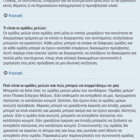
Γενικώς, οι συντονιστές υπάρχουν για να αποτρέπουν μέλη από το να βγαίνουν
εκτός θέματος ή να δημοσιεύουν καταχρηστικό ή προσβλητικό υλικό.
Κορυφή
Τι είναι οι ομάδες μελών;
Οι ομάδες μελών είναι ομάδες από μέλη οι οποίες μοιράζουν την κοινότητα σε
διαχειρίσιμα τμήματα με τα οποία οι διαχειριστές του συστήματος συζητήσεων
μπορούν να εργαστούν. Κάθε μέλος μπορεί να ανήκει σε διάφορες ομάδες και
σε κάθε ομάδα μπορεί να έχουν ανατεθεί επιμέρους δικαιώματα πρόσβασης.
Αυτό παρέχει έναν εύκολο τρόπο σε διαχειριστές να αλλάξουν τα δικαιώματα για
πολλά μέλη ταυτόχρονα, όπως είναι αλλαγή δικαιωμάτων συντονιστή ή
χορήγηση στα μέλη πρόσβαση σε μια ιδιωτική συζήτηση.
Κορυφή
Πού είναι οι ομάδες μελών και πώς μπορώ να συμμετάσχω σε μια;
Μπορείτε να δείτε όλες τις ομάδες μελών μέσω του συνδέσμου “Ομάδες μελών”
στον Πίνακα Ελέγχου Μέλους. Εάν επιθυμείτε να ενταχθείτε σε μια, προχωρήστε
πατώντας το κατάλληλο κουμπί. Ωστόσο, δεν έχουν όλες οι ομάδες μελών
ανοιχτή πρόσβαση. Μερικές μπορεί να χρειάζονται έγκριση για ένταξη, μερικές
μπορεί να είναι κλειστές και μερικές μπορεί ακόμη και να έχουν κρυφές ιδιότητες
μελών. Εάν η ομάδα είναι ανοιχτή, μπορείτε να ενταχθείτε πατώντας στο
κατάλληλο κουμπί. Εάν χρειάζεται έγκριση για ένταξη μπορείτε να ζητήσετε να
ενταχθείτε πατώντας στο κατάλληλο κουμπί. Ο συντονιστής της ομάδας θα
χρειαστεί να εγκρίνει το αίτημα σας και ίσως σας ρωτήσει γιατί θέλετε να
ενταχθείτε στην ομάδα. Παρακαλώ μην παρενοχλήσετε τον συντονιστή ομάδας