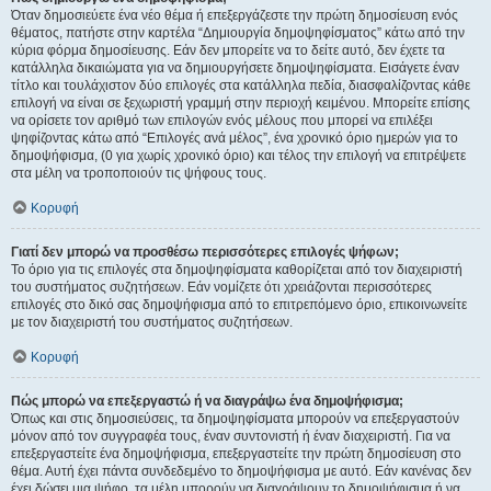
Όταν δημοσιεύετε ένα νέο θέμα ή επεξεργάζεστε την πρώτη δημοσίευση ενός
θέματος, πατήστε στην καρτέλα “Δημιουργία δημοψηφίσματος” κάτω από την
κύρια φόρμα δημοσίευσης. Εάν δεν μπορείτε να το δείτε αυτό, δεν έχετε τα
κατάλληλα δικαιώματα για να δημιουργήσετε δημοψηφίσματα. Εισάγετε έναν
τίτλο και τουλάχιστον δύο επιλογές στα κατάλληλα πεδία, διασφαλίζοντας κάθε
επιλογή να είναι σε ξεχωριστή γραμμή στην περιοχή κειμένου. Μπορείτε επίσης
να ορίσετε τον αριθμό των επιλογών ενός μέλους που μπορεί να επιλέξει
ψηφίζοντας κάτω από “Επιλογές ανά μέλος”, ένα χρονικό όριο ημερών για το
δημοψήφισμα, (0 για χωρίς χρονικό όριο) και τέλος την επιλογή να επιτρέψετε
στα μέλη να τροποποιούν τις ψήφους τους.
Κορυφή
Γιατί δεν μπορώ να προσθέσω περισσότερες επιλογές ψήφων;
Το όριο για τις επιλογές στα δημοψηφίσματα καθορίζεται από τον διαχειριστή
του συστήματος συζητήσεων. Εάν νομίζετε ότι χρειάζονται περισσότερες
επιλογές στο δικό σας δημοψήφισμα από το επιτρεπόμενο όριο, επικοινωνείτε
με τον διαχειριστή του συστήματος συζητήσεων.
Κορυφή
Πώς μπορώ να επεξεργαστώ ή να διαγράψω ένα δημοψήφισμα;
Όπως και στις δημοσιεύσεις, τα δημοψηφίσματα μπορούν να επεξεργαστούν
μόνον από τον συγγραφέα τους, έναν συντονιστή ή έναν διαχειριστή. Για να
επεξεργαστείτε ένα δημοψήφισμα, επεξεργαστείτε την πρώτη δημοσίευση στο
θέμα. Αυτή έχει πάντα συνδεδεμένο το δημοψήφισμα με αυτό. Εάν κανένας δεν
έχει δώσει μια ψήφο, τα μέλη μπορούν να διαγράψουν το δημοψήφισμα ή να