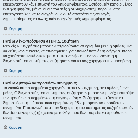
επεξεργαστούν κάθε επιλογή του δημοψηφίσματος. Ωστόσο, εάν κάποιο μέλος
έχει ήδη ψηφίσει, μόνον οι συντονιστές ή οι διαχειριστές μπορούν να το
επεξεργαστούν ή να το διαγράψουν. Αυτό αποτρέπει τις επιλογές
δημοψηφίσματος να αλλαχθούν εν εξελίξει ενός δημοψηφίσματος.
Κορυφή
Γιατί δεν έχω πρόσβαση σε μια Δ. Συζήτηση;
Μερικές Δ. Συζητήσεις μπορεί να περιορίζονται σε ορισμένα μέλη ή ομάδες. Για
να δείτε, να διαβάσετε, να απαντήσετε ή για οποιαδήποτε άλλη ενέργεια μπορεί
να χρειάζεστε ειδικά δικαιώματα. Επικοινωνήστε με έναν συντονιστή ή
διαχειριστή του συστήματος συζητήσεων για να σας χορηγήσει την πρόσβαση.
Κορυφή
Γιατί δεν μπορώ να προσθέσω συνημμένα;
Τα δικαιώματα συνημμένου χορηγούνται ανά Δ. Συζήτηση, ανά ομάδα, ή ανά
μέλος. Ο διαχειριστής του συστήματος συζητήσεων μπορεί να μην έχει επιτρέψει
την προσθήκη συνημμένων στη συγκεκριμένη Δ. Συζήτηση που θέλετε να
δημοσιεύσετε ή πιθανόν μόνο ορισμένες ομάδες μπορούν να προσθέτουν
συνημμένα. Επικοινωνήστε με τον διαχειριστή του συστήματος συζητήσεων εάν
δεν είστε σίγουρος (-η) σχετικά με το λόγο που δεν μπορείτε να προσθέσετε
συνημμένα.
Κορυφή