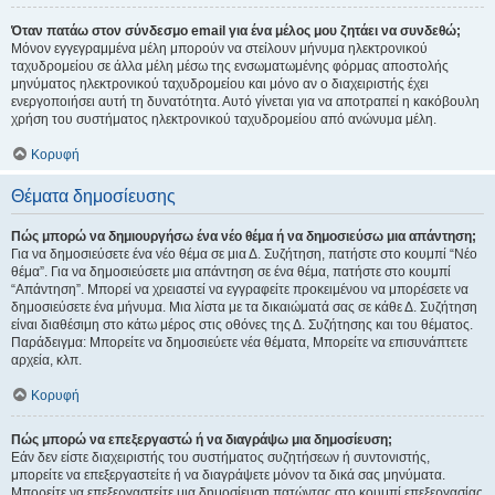
Όταν πατάω στον σύνδεσμο email για ένα μέλος μου ζητάει να συνδεθώ;
Μόνον εγγεγραμμένα μέλη μπορούν να στείλουν μήνυμα ηλεκτρονικού
ταχυδρομείου σε άλλα μέλη μέσω της ενσωματωμένης φόρμας αποστολής
μηνύματος ηλεκτρονικού ταχυδρομείου και μόνο αν ο διαχειριστής έχει
ενεργοποιήσει αυτή τη δυνατότητα. Αυτό γίνεται για να αποτραπεί η κακόβουλη
χρήση του συστήματος ηλεκτρονικού ταχυδρομείου από ανώνυμα μέλη.
Κορυφή
Θέματα δημοσίευσης
Πώς μπορώ να δημιουργήσω ένα νέο θέμα ή να δημοσιεύσω μια απάντηση;
Για να δημοσιεύσετε ένα νέο θέμα σε μια Δ. Συζήτηση, πατήστε στο κουμπί “Νέο
θέμα”. Για να δημοσιεύσετε μια απάντηση σε ένα θέμα, πατήστε στο κουμπί
“Απάντηση”. Μπορεί να χρειαστεί να εγγραφείτε προκειμένου να μπορέσετε να
δημοσιεύσετε ένα μήνυμα. Μια λίστα με τα δικαιώματά σας σε κάθε Δ. Συζήτηση
είναι διαθέσιμη στο κάτω μέρος στις οθόνες της Δ. Συζήτησης και του θέματος.
Παράδειγμα: Μπορείτε να δημοσιεύετε νέα θέματα, Μπορείτε να επισυνάπτετε
αρχεία, κλπ.
Κορυφή
Πώς μπορώ να επεξεργαστώ ή να διαγράψω μια δημοσίευση;
Εάν δεν είστε διαχειριστής του συστήματος συζητήσεων ή συντονιστής,
μπορείτε να επεξεργαστείτε ή να διαγράψετε μόνον τα δικά σας μηνύματα.
Μπορείτε να επεξεργαστείτε μια δημοσίευση πατώντας στο κουμπί επεξεργασίας