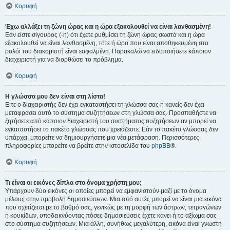
Κορυφή
Έχω αλλάξει τη ζώνη ώρας και η ώρα εξακολουθεί να είναι λανθασμένη!
Εάν είστε σίγουρος (-η) ότι έχετε ρυθμίσει τη ζώνη ώρας σωστά και η ώρα
εξακολουθεί να είναι λανθασμένη, τότε ή ώρα που είναι αποθηκευμένη στο
ρολόι του διακομιστή είναι εσφαλμένη. Παρακαλώ να ειδοποιήσετε κάποιον
διαχειριστή για να διορθώσει το πρόβλημα.
Κορυφή
Η γλώσσα μου δεν είναι στη λίστα!
Είτε ο διαχειριστής δεν έχει εγκαταστήσει τη γλώσσα σας ή κανείς δεν έχει
μεταφράσει αυτό το σύστημα συζητήσεων στη γλώσσα σας. Προσπαθήστε να
ζητήσετε από κάποιον διαχειριστή του συστήματος συζητήσεων αν μπορεί να
εγκαταστήσει το πακέτο γλώσσας που χρειάζεστε. Εάν το πακέτο γλώσσας δεν
υπάρχει, μπορείτε να δημιουργήσετε μια νέα μετάφραση. Περισσότερες
πληροφορίες μπορείτε να βρείτε στην ιστοσελίδα του
phpBB
®.
Κορυφή
Τι είναι οι εικόνες δίπλα στο όνομα χρήστη μου;
Υπάρχουν δύο εικόνες οι οποίες μπορεί να εμφανιστούν μαζί με το όνομα
μέλους στην προβολή δημοσιεύσεων. Μια από αυτές μπορεί να είναι μια εικόνα
που σχετίζεται με το βαθμό σας, γενικώς με τη μορφή των άστρων, τετραγώνων
ή κουκίδων, υποδεικνύοντας πόσες δημοσιεύσεις έχετε κάνει ή το αξίωμα σας
στο σύστημα συζητήσεων. Μια άλλη, συνήθως μεγαλύτερη, εικόνα είναι γνωστή