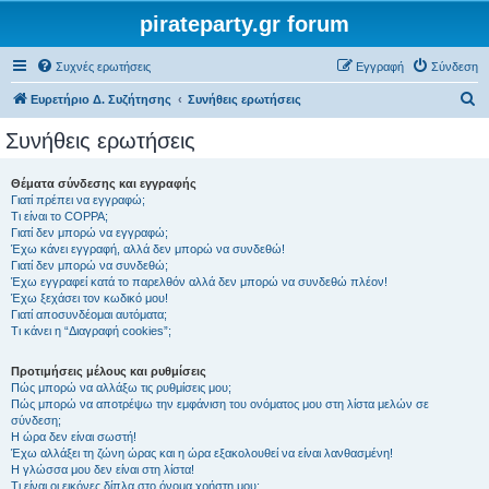
pirateparty.gr forum
Συχνές ερωτήσεις
Εγγραφή
Σύνδεση
Α
Ευρετήριο Δ. Συζήτησης
Συνήθεις ερωτήσεις
ν
Συνήθεις ερωτήσεις
α
ζ
Θέματα σύνδεσης και εγγραφής
Γιατί πρέπει να εγγραφώ;
ή
Τι είναι το COPPA;
τ
Γιατί δεν μπορώ να εγγραφώ;
Έχω κάνει εγγραφή, αλλά δεν μπορώ να συνδεθώ!
η
Γιατί δεν μπορώ να συνδεθώ;
Έχω εγγραφεί κατά το παρελθόν αλλά δεν μπορώ να συνδεθώ πλέον!
σ
Έχω ξεχάσει τον κωδικό μου!
η
Γιατί αποσυνδέομαι αυτόματα;
Τι κάνει η “Διαγραφή cookies”;
Προτιμήσεις μέλους και ρυθμίσεις
Πώς μπορώ να αλλάξω τις ρυθμίσεις μου;
Πώς μπορώ να αποτρέψω την εμφάνιση του ονόματος μου στη λίστα μελών σε
σύνδεση;
Η ώρα δεν είναι σωστή!
Έχω αλλάξει τη ζώνη ώρας και η ώρα εξακολουθεί να είναι λανθασμένη!
Η γλώσσα μου δεν είναι στη λίστα!
Τι είναι οι εικόνες δίπλα στο όνομα χρήστη μου;