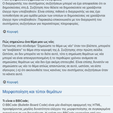
Ο διαχειριστής του συστήματος συζητήσεων μπορεί να έχει αποφασίσει ότι οι
δημοσιεύσεις στη Δ. Συζήτηση που θέλετε να δημοσιεύσετε να χρειάζονται
έλεγχο πριν υποβληθούν. Είναι επίσης πιθανό ο διαχειριστής να σας έχει
τοποθετήσει σε μια ομάδα μελών των οποίων οι δημοσιεύσεις να χρειάζονται
έλεγχο πριν υποβληθούν. Παρακαλώ επικοινωνείτε με τον διαχειριστή του
συστήματος συζητήσεων για περισσότερες πληροφορίες.
Κορυφή
Πώς σημειώνω ένα θέμα μου ως νέο;
Πατώντας στο σύνδεσμο “Σημειώστε το θέμα ως νέο” όταν τον βλέπετε, μπορείτε
να “ανεβάσετε” το θέμα στην κορυφή της Δ. Συζήτησης στην πρώτη σελίδα.
Ωστόσο, αν δεν μπορείτε να το δείτε αυτό, τότε η σημείωση θεμάτων ως νέα
μπορεί να είναι απενεργοποιημένη ή το περιθώριο χρόνου ανάμεσα σε
σημειώσεις θεμάτων ως νέα δεν έχει ακόμη επιτευχθεί. Είναι επίσης δυνατόν να
σημειώσετε ως νέο το θέμα απλώς απαντώντας σε αυτό, ωστόσο, να είστε
σίγουρος (-η) ότι ακολουθείτε τους κανόνες του συστήματος συζητήσεων όταν
το κάνετε αυτό.
Κορυφή
Μορφοποίηση και τύποι θεμάτων
Τι είναι ο BBCode;
Ο BBCode (Bulletin Board Code) είναι μία ιδιαίτερη εφαρμογή της HTML,
προσφέροντας μεγάλη δυνατότητα ελέγχου της μορφοποίησης σε συγκεκριμένα