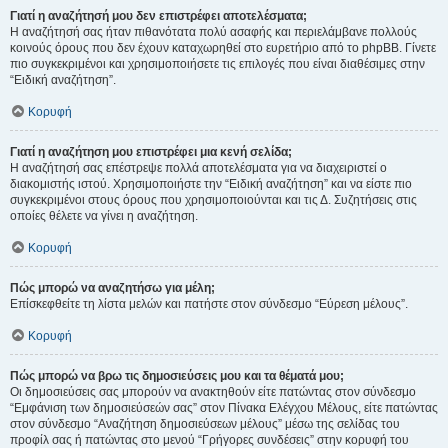
Γιατί η αναζήτησή μου δεν επιστρέφει αποτελέσματα;
Η αναζήτησή σας ήταν πιθανότατα πολύ ασαφής και περιελάμβανε πολλούς
κοινούς όρους που δεν έχουν καταχωρηθεί στο ευρετήριο από το phpBB. Γίνετε
πιο συγκεκριμένοι και χρησιμοποιήσετε τις επιλογές που είναι διαθέσιμες στην
“Ειδική αναζήτηση”.
Κορυφή
Γιατί η αναζήτηση μου επιστρέφει μια κενή σελίδα;
Η αναζήτησή σας επέστρεψε πολλά αποτελέσματα για να διαχειριστεί ο
διακομιστής ιστού. Χρησιμοποιήστε την “Ειδική αναζήτηση” και να είστε πιο
συγκεκριμένοι στους όρους που χρησιμοποιούνται και τις Δ. Συζητήσεις στις
οποίες θέλετε να γίνει η αναζήτηση.
Κορυφή
Πώς μπορώ να αναζητήσω για μέλη;
Επίσκεφθείτε τη λίστα μελών και πατήστε στον σύνδεσμο “Εύρεση μέλους”.
Κορυφή
Πώς μπορώ να βρω τις δημοσιεύσεις μου και τα θέματά μου;
Οι δημοσιεύσεις σας μπορούν να ανακτηθούν είτε πατώντας στον σύνδεσμο
“Εμφάνιση των δημοσιεύσεών σας” στον Πίνακα Ελέγχου Μέλους, είτε πατώντας
στον σύνδεσμο “Αναζήτηση δημοσιεύσεων μέλους” μέσω της σελίδας του
προφίλ σας ή πατώντας στο μενού “Γρήγορες συνδέσεις” στην κορυφή του