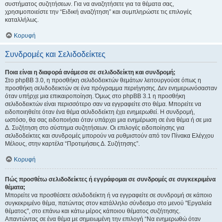
συστήματος συζητήσεων. Για να αναζητήσετε για τα θέματα σας,
χρησιμοποιείστε την “Ειδική αναζήτηση” και συμπληρώστε τις επιλογές
καταλλήλως.
Κορυφή
Συνδρομές και Σελιδοδείκτες
Ποια είναι η διαφορά ανάμεσα σε σελιδοδείκτη και συνδρομή;
Στο phpBB 3.0, η προσθήκη σελιδοδεικτών θεμάτων λειτουργούσε όπως η
προσθήκη σελιδοδεικτών σε ένα πρόγραμμα περιήγησης. Δεν ενημερωνόσασταν
όταν υπήρχε μια επικαιροποίηση. Όμως στο phpBB 3.1 η προσθήκη
σελιδοδεικτών είναι περισσότερο σαν να εγγραφείτε στο θέμα. Μπορείτε να
ειδοποιηθείτε όταν ένα θέμα σελιδοδείκτη έχει ενημερωθεί. Η συνδρομή,
ωστόσο, θα σας ειδοποιήσει όταν υπάρχει μια ενημέρωση σε ένα θέμα ή σε μια
Δ. Συζήτηση στο σύστημα συζητήσεων. Οι επιλογές ειδοποίησης για
σελιδοδείκτες και συνδρομές μπορούν να ρυθμιστούν από τον Πίνακα Ελέγχου
Μέλους, στην καρτέλα “Προτιμήσεις Δ. Συζήτησης”.
Κορυφή
Πώς προσθέτω σελιδοδείκτες ή εγγράφομαι σε συνδρομές σε συγκεκριμένα
θέματα;
Μπορείτε να προσθέσετε σελιδοδείκτη ή να εγγραφείτε σε συνδρομή σε κάποιο
συγκεκριμένο θέμα, πατώντας στον κατάλληλο σύνδεσμο στο μενού "Εργαλεία
θέματος", στο επάνω και κάτω μέρος κάποιου θέματος συζήτησης.
Απαντώντας σε ένα θέμα με σημειωμένη την επιλογή “Να ενημερωθώ όταν