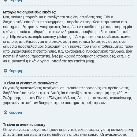
Κορυφή
Μπορώ να δημοσιεύω εικόνες;
Ναι, εικόνες μπορούν να εμφανίζονται στις δημοσιεύσεις σας. Εάν ο
διαχειριστής επιτρέπει τα συνημμένα, μπορείτε να φορτώσετε την εικόνα στο
σύστημα συζητήσεων. Διαφορετικά, θα πρέπει να συνδέσετε με παραπομπή μία
εικόνα η οποία αποθηκεύεται σε έναν δημόσια προσβάσιμο διακομιστή ιστού,
π.χ. http://www.example.com/my-picture.gif. Δεν μπορείτε να συνδέσετε εικόνες
οι οποίες αποθηκεύονται στο υπολογιστή σας τοπικά (εκτός εάν αυτός είναι
δημόσια προσπελάσιμος διακομιστής) ή εικόνες που είναι αποθηκευμένες πίσω
από μηχανισμούς πιστοποίησης, π.χ. λογαριασμοί ηλεκτρονικού ταχυδρομείου
hotmail ή yahoo, προστατευμένες με κωδικό πρόσβασης ιστοσελίδες, κλπ. Για
να εμφανιστεί η εικόνα χρησιμοποιήστε την ετικέτα [img].
Κορυφή
Τι είναι οι γενικές ανακοινώσεις;
Οι γενικές ανακοινώσεις περιέχουν σημαντικές πληροφορίες και πρέπει να τις
διαβάζετε όποτε είναι εφικτό. Αυτές θα εμφανίζονται στην κορυφή της κάθε Δ.
Συζήτησης και στον Πίνακα Ελέγχου Μέλους. Δικαιώματα γενικής ανακοίνωσης
χορηγούνται από τον διαχειριστή του συστήματος συζητήσεων.
Κορυφή
Τι είναι οι ανακοινώσεις;
Οι ανακοινώσεις συχνά περιέχουν σημαντικές πληροφορίες για τη συγκεκριμένη
Δ. Συζήτηση και πρέπει να τις διαβάσετε όποτε είναι εφικτό. Οι ανακοινώσεις