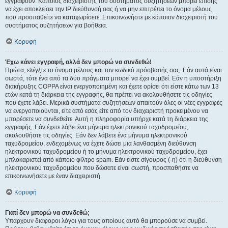
εγγραφούν. Κάποιος διαχειριστής του συστήματος συζητήσεων μπορεί επίσης
να έχει αποκλείσει την IP διεύθυνσή σας ή να μην επιτρέπει το όνομα μέλους
που προσπαθείτε να καταχωρίσετε. Επικοινωνήστε με κάποιον διαχειριστή του
συστήματος συζητήσεων για βοήθεια.
Κορυφή
Έχω κάνει εγγραφή, αλλά δεν μπορώ να συνδεθώ!
Πρώτα, ελέγξτε το όνομα μέλους και τον κωδικό πρόσβασής σας. Εάν αυτά είναι
σωστά, τότε ένα από τα δύο πράγματα μπορεί να έχει συμβεί. Εάν η υποστήριξη
διακήρυξης COPPA είναι ενεργοποιημένη και έχετε ορίσει ότι είστε κάτω των 13
ετών κατά τη διάρκεια της εγγραφής, θα πρέπει να ακολουθήσετε τις οδηγίες
που έχετε λάβει. Μερικά συστήματα συζητήσεων απαιτούν όλες οι νέες εγγραφές
να ενεργοποιούνται, είτε από εσάς είτε από τον διαχειριστή προκειμένου να
μπορέσετε να συνδεθείτε. Αυτή η πληροφορία υπήρχε κατά τη διάρκεια της
εγγραφής. Εάν έχετε λάβει ένα μήνυμα ηλεκτρονικού ταχυδρομείου,
ακολουθήστε τις οδηγίες. Εάν δεν λάβετε ένα μήνυμα ηλεκτρονικού
ταχυδρομείου, ενδεχομένως να έχετε δώσει μια λανθασμένη διεύθυνση
ηλεκτρονικού ταχυδρομείου ή το μήνυμα ηλεκτρονικού ταχυδρομείου, έχει
μπλοκαριστεί από κάποιο φίλτρο spam. Εάν είστε σίγουρος (-η) ότι η διεύθυνση
ηλεκτρονικού ταχυδρομείου που δώσατε είναι σωστή, προσπαθήστε να
επικοινωνήσετε με έναν διαχειριστή.
Κορυφή
Γιατί δεν μπορώ να συνδεθώ;
Υπάρχουν διάφοροι λόγοι για τους οποίους αυτό θα μπορούσε να συμβεί.