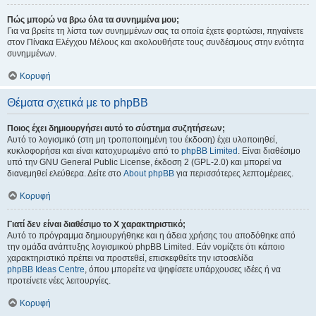
Πώς μπορώ να βρω όλα τα συνημμένα μου;
Για να βρείτε τη λίστα των συνημμένων σας τα οποία έχετε φορτώσει, πηγαίνετε
στον Πίνακα Ελέγχου Μέλους και ακολουθήστε τους συνδέσμους στην ενότητα
συνημμένων.
Κορυφή
Θέματα σχετικά με το phpBB
Ποιος έχει δημιουργήσει αυτό το σύστημα συζητήσεων;
Αυτό το λογισμικό (στη μη τροποποιημένη του έκδοση) έχει υλοποιηθεί,
κυκλοφορήσει και είναι κατοχυρωμένο από το
phpBB Limited
. Είναι διαθέσιμο
υπό την GNU General Public License, έκδοση 2 (GPL-2.0) και μπορεί να
διανεμηθεί ελεύθερα. Δείτε στο
About phpBB
για περισσότερες λεπτομέρειες.
Κορυφή
Γιατί δεν είναι διαθέσιμο το Χ χαρακτηριστικό;
Αυτό το πρόγραμμα δημιουργήθηκε και η άδεια χρήσης του αποδόθηκε από
την ομάδα ανάπτυξης λογισμικού phpBB Limited. Εάν νομίζετε ότι κάποιο
χαρακτηριστικό πρέπει να προστεθεί, επισκεφθείτε την ιστοσελίδα
phpBB Ideas Centre
, όπου μπορείτε να ψηφίσετε υπάρχουσες ιδέες ή να
προτείνετε νέες λειτουργίες.
Κορυφή