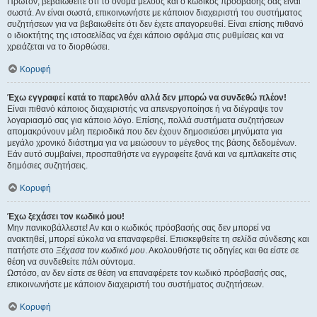
Πρώτον, βεβαιωθείτε ότι το όνομα μέλους και ο κωδικός πρόσβασής σας είναι
σωστά. Αν είναι σωστά, επικοινωνήστε με κάποιον διαχειριστή του συστήματος
συζητήσεων για να βεβαιωθείτε ότι δεν έχετε απαγορευθεί. Είναι επίσης πιθανό
ο ιδιοκτήτης της ιστοσελίδας να έχει κάποιο σφάλμα στις ρυθμίσεις και να
χρειάζεται να το διορθώσει.
Κορυφή
Έχω εγγραφεί κατά το παρελθόν αλλά δεν μπορώ να συνδεθώ πλέον!
Είναι πιθανό κάποιος διαχειριστής να απενεργοποίησε ή να διέγραψε τον
λογαριασμό σας για κάποιο λόγο. Επίσης, πολλά συστήματα συζητήσεων
απομακρύνουν μέλη περιοδικά που δεν έχουν δημοσιεύσει μηνύματα για
μεγάλο χρονικό διάστημα για να μειώσουν το μέγεθος της βάσης δεδομένων.
Εάν αυτό συμβαίνει, προσπαθήστε να εγγραφείτε ξανά και να εμπλακείτε στις
δημόσιες συζητήσεις.
Κορυφή
Έχω ξεχάσει τον κωδικό μου!
Μην πανικοβάλλεστε! Αν και ο κωδικός πρόσβασής σας δεν μπορεί να
ανακτηθεί, μπορεί εύκολα να επαναφερθεί. Επισκεφθείτε τη σελίδα σύνδεσης και
πατήστε στο
Ξέχασα τον κωδικό μου
. Ακολουθήστε τις οδηγίες και θα είστε σε
θέση να συνδεθείτε πάλι σύντομα.
Ωστόσο, αν δεν είστε σε θέση να επαναφέρετε τον κωδικό πρόσβασής σας,
επικοινωνήστε με κάποιον διαχειριστή του συστήματος συζητήσεων.
Κορυφή