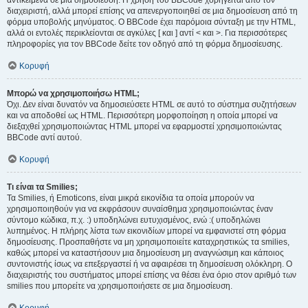
αντικείμενα σε μια δημοσίευση. Η χρήση του BBCode χορηγείται από τον
διαχειριστή, αλλά μπορεί επίσης να απενεργοποιηθεί σε μια δημοσίευση από τη
φόρμα υποβολής μηνύματος. Ο BBCode έχει παρόμοια σύνταξη με την HTML,
αλλά οι εντολές περικλείονται σε αγκύλες [ και ] αντί < και >. Για περισσότερες
πληροφορίες για τον BBCode δείτε τον οδηγό από τη φόρμα δημοσίευσης.
Κορυφή
Μπορώ να χρησιμοποιήσω HTML;
Όχι. Δεν είναι δυνατόν να δημοσιεύσετε HTML σε αυτό το σύστημα συζητήσεων
και να αποδοθεί ως HTML. Περισσότερη μορφοποίηση η οποία μπορεί να
διεξαχθεί χρησιμοποιώντας HTML μπορεί να εφαρμοστεί χρησιμοποιώντας
BBCode αντί αυτού.
Κορυφή
Τι είναι τα Smilies;
Τα Smilies, ή Emoticons, είναι μικρά εικονίδια τα οποία μπορούν να
χρησιμοποιηθούν για να εκφράσουν συναίσθημα χρησιμοποιώντας έναν
σύντομο κώδικα, π.χ. :) υποδηλώνει ευτυχισμένος, ενώ :( υποδηλώνει
λυπημένος. Η πλήρης λίστα των εικονιδίων μπορεί να εμφανιστεί στη φόρμα
δημοσίευσης. Προσπαθήστε να μη χρησιμοποιείτε καταχρηστικώς τα smilies,
καθώς μπορεί να καταστήσουν μια δημοσίευση μη αναγνώσιμη και κάποιος
συντονιστής ίσως να επεξεργαστεί ή να αφαιρέσει τη δημοσίευση ολόκληρη. Ο
διαχειριστής του συστήματος μπορεί επίσης να θέσει ένα όριο στον αριθμό των
smilies που μπορείτε να χρησιμοποιήσετε σε μια δημοσίευση.