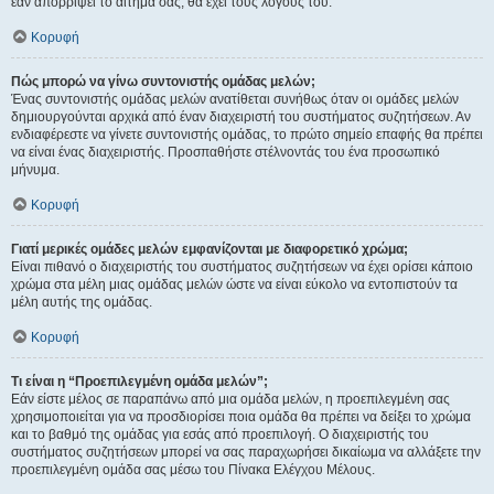
εάν απορρίψει το αίτημα σας, θα έχει τους λόγους του.
Κορυφή
Πώς μπορώ να γίνω συντονιστής ομάδας μελών;
Ένας συντονιστής ομάδας μελών ανατίθεται συνήθως όταν οι ομάδες μελών
δημιουργούνται αρχικά από έναν διαχειριστή του συστήματος συζητήσεων. Αν
ενδιαφέρεστε να γίνετε συντονιστής ομάδας, το πρώτο σημείο επαφής θα πρέπει
να είναι ένας διαχειριστής. Προσπαθήστε στέλνοντάς του ένα προσωπικό
μήνυμα.
Κορυφή
Γιατί μερικές ομάδες μελών εμφανίζονται με διαφορετικό χρώμα;
Είναι πιθανό ο διαχειριστής του συστήματος συζητήσεων να έχει ορίσει κάποιο
χρώμα στα μέλη μιας ομάδας μελών ώστε να είναι εύκολο να εντοπιστούν τα
μέλη αυτής της ομάδας.
Κορυφή
Τι είναι η “Προεπιλεγμένη ομάδα μελών”;
Εάν είστε μέλος σε παραπάνω από μια ομάδα μελών, η προεπιλεγμένη σας
χρησιμοποιείται για να προσδιορίσει ποια ομάδα θα πρέπει να δείξει το χρώμα
και το βαθμό της ομάδας για εσάς από προεπιλογή. Ο διαχειριστής του
συστήματος συζητήσεων μπορεί να σας παραχωρήσει δικαίωμα να αλλάξετε την
προεπιλεγμένη ομάδα σας μέσω του Πίνακα Ελέγχου Μέλους.