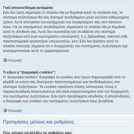
Γιατί αποσυνδέομαι αυτόματα;
Εάν δεν έχετε σημειώσει το πλαίσιο
Να με θυμάσαι
κατά τη σύνδεση σας, το
σύστημα συζητήσεων θα σας διατηρεί συνδεδεμένο μόνο για έναν καθορισμένο
χρόνο. Αυτό αποτρέπει την κατάχρηση του λογαριασμού σας από κάποιον
άλλο. Για να παραμείνετε συνδεδεμένοι, σημειώστε το πλαίσιο
Να με θυμάσαι
κατά τη σύνδεση σας. Αυτό δεν συνιστάται εάν συνδέεστε στο σύστημα
συζητήσεων από έναν κοινόχρηστο υπολογιστή, π.χ. βιβλιοθήκη, internet cafe,
πανεπιστημιακό εργαστήριο υπολογιστών, κλπ. Εάν δεν βλέπετε αυτό το
πλαίσιο επιλογής σημαίνει ότι ο διαχειριστής του συστήματος συζητήσεων έχει
απενεργοποιήσει αυτό το χαρακτηριστικό.
Κορυφή
Τι κάνει η “Διαγραφή cookies”;
Η “Διαγραφή cookies” διαγράφει τα cookies που έχουν δημιουργηθεί από το
phpBB τα οποία σας διατηρούν πιστοποιημένους και συνδεδεμένους στο
σύστημα συζητήσεων. Τα cookies παρέχουν επίσης λειτουργίες όπως η
παρακολούθηση αναγνωσμένων εάν είναι ενεργοποιημένη από τον διαχειριστή
του συστήματος συζητήσεων. Εάν έχετε προβλήματα σύνδεσης ή αποσύνδεσης,
η διαγραφή των cookies του συστήματος συζητήσεων ίσως βοηθήσει.
Κορυφή
Προτιμήσεις μέλους και ρυθμίσεις
Πώς μπορώ να αλλάξω τις ρυθμίσεις μου;