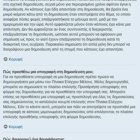
στη σχετική δημοσίευση, συχνά μόνο για περιορισμένο χρόνο αφότου έγινε η
δημοσίευση. Αν κάποιος έχει ήδη απαντήσει στη δημοσίευση, θα βρείτε ένα
μικρό κείμενο κάτω από τη δημοσίευση όταν επιστρέψετε στο θέμα, το οποίο
αναφέρει πόσες φορές επεξεργαστήκατε το μήνυμα αυτό, μαζί με την
ημερομηνία και την ώρα. Αυτό εμφανίζεται μόνον όταν κάποιος έχει κάνει μια
απάντηση. Δεν θα εμφανίζεται αν ένας συντονιστής ή διαχειριστής
επεξεργάστηκε τη δημοσίευση, ωστόσο αυτοί μπορούν να αφήσουν μια
σημείωση ως προς το γιατί έχουν επεξεργαστεί τη δημοσίευση κατά τη
διακριτική τους ευχέρεια. Παρακαλώ σημειώστε ότι απλά μέλη δεν μπορεί να
διαγράψουν μια δημοσίευση από τη στιγμή που κάποιος έχει απαντήσει.
Κορυφή
Πώς προσθέτω μια υπογραφή στη δημοσίευση μου;
Για να προσθέσετε υπογραφή σε μια δημοσίευση πρέπει πρώτα να
δημιουργήσετε μια μέσω του Πίνακα Ελέγχου Μέλους. Μόλις δημιουργηθεί,
μπορείτε να σημειώσετε το πλαίσιο επιλογής
Προσάρτηση υπογραφής
στη
φόρμα της δημοσίευσης για να προσθέσετε την υπογραφή σας. Μπορείτε
επίσης να προσθέσετε μια υπογραφή ως προεπιλογή για όλες τις δημοσιεύσεις
σας σημειώνοντας το κατάλληλο κουμπί επιλογής στον Πίνακα Ελέγχου
Μέλους. Εάν το κάνετε αυτό, μπορείτε και πάλι να αποτρέψετε να προστεθεί μια
υπογραφή σε κάποιες μεμονωμένες δημοσιεύσεις από-επιλέγοντας το πλαίσιο
επιλογής προσθήκης υπογραφής στη φόρμα δημοσίευσης.
Κορυφή
Πώς δημιουργώ ένα δημοψήφισμα;