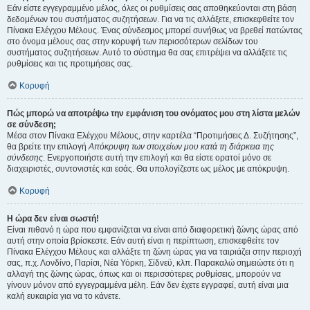
Εάν είστε εγγεγραμμένο μέλος, όλες οι ρυθμίσεις σας αποθηκεύονται στη βάση
δεδομένων του συστήματος συζητήσεων. Για να τις αλλάξετε, επισκεφθείτε τον
Πίνακα Ελέγχου Μέλους. Ένας σύνδεσμος μπορεί συνήθως να βρεθεί πατώντας
στο όνομα μέλους σας στην κορυφή των περισσότερων σελίδων του
συστήματος συζητήσεων. Αυτό το σύστημα θα σας επιτρέψει να αλλάξετε τις
ρυθμίσεις και τις προτιμήσεις σας.
Κορυφή
Πώς μπορώ να αποτρέψω την εμφάνιση του ονόματος μου στη λίστα μελών
σε σύνδεση;
Μέσα στον Πίνακα Ελέγχου Μέλους, στην καρτέλα “Προτιμήσεις Δ. Συζήτησης”,
θα βρείτε την επιλογή
Απόκρυψη των στοιχείων μου κατά τη διάρκεια της
σύνδεσης
. Ενεργοποιήστε αυτή την επιλογή και θα είστε ορατοί μόνο σε
διαχειριστές, συντονιστές και εσάς. Θα υπολογίζεστε ως μέλος με απόκρυψη.
Κορυφή
Η ώρα δεν είναι σωστή!
Είναι πιθανό η ώρα που εμφανίζεται να είναι από διαφορετική ζώνης ώρας από
αυτή στην οποία βρίσκεστε. Εάν αυτή είναι η περίπτωση, επισκεφθείτε τον
Πίνακα Ελέγχου Μέλους και αλλάξτε τη ζώνη ώρας για να ταιριάζει στην περιοχή
σας, π.χ. Λονδίνο, Παρίσι, Νέα Υόρκη, Σίδνεϋ, κλπ. Παρακαλώ σημειώστε ότι η
αλλαγή της ζώνης ώρας, όπως και οι περισσότερες ρυθμίσεις, μπορούν να
γίνουν μόνον από εγγεγραμμένα μέλη. Εάν δεν έχετε εγγραφεί, αυτή είναι μια
καλή ευκαιρία για να το κάνετε.