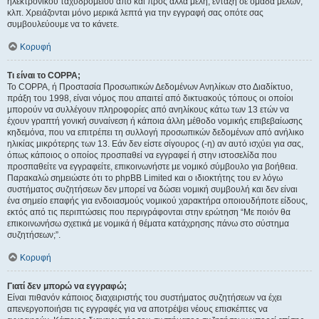
ηλεκτρονικού ταχυδρομείου από και προς άλλα μέλη, ένταξη σε ομάδα μελών,
κλπ. Χρειάζονται μόνο μερικά λεπτά για την εγγραφή σας οπότε σας
συμβουλεύουμε να το κάνετε.
Κορυφή
Τι είναι το COPPA;
Το COPPA, ή Προστασία Προσωπικών Δεδομένων Ανηλίκων στο Διαδίκτυο,
πράξη του 1998, είναι νόμος που απαιτεί από δικτυακούς τόπους οι οποίοι
μπορούν να συλλέγουν πληροφορίες από ανηλίκους κάτω των 13 ετών να
έχουν γραπτή γονική συναίνεση ή κάποια άλλη μέθοδο νομικής επιβεβαίωσης
κηδεμόνα, που να επιτρέπει τη συλλογή προσωπικών δεδομένων από ανήλικο
ηλικίας μικρότερης των 13. Εάν δεν είστε σίγουρος (-η) αν αυτό ισχύει για σας,
όπως κάποιος ο οποίος προσπαθεί να εγγραφεί ή στην ιστοσελίδα που
προσπαθείτε να εγγραφείτε, επικοινωνήστε με νομικό σύμβουλο για βοήθεια.
Παρακαλώ σημειώστε ότι το phpBB Limited και ο ιδιοκτήτης του εν λόγω
συστήματος συζητήσεων δεν μπορεί να δώσει νομική συμβουλή και δεν είναι
ένα σημείο επαφής για ενδοιασμούς νομικού χαρακτήρα οποιουδήποτε είδους,
εκτός από τις περιπτώσεις που περιγράφονται στην ερώτηση “Με ποιόν θα
επικοινωνήσω σχετικά με νομικά ή θέματα κατάχρησης πάνω στο σύστημα
συζητήσεων;”.
Κορυφή
Γιατί δεν μπορώ να εγγραφώ;
Είναι πιθανόν κάποιος διαχειριστής του συστήματος συζητήσεων να έχει
απενεργοποιήσει τις εγγραφές για να αποτρέψει νέους επισκέπτες να