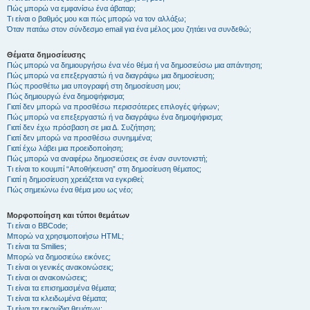
Πώς μπορώ να εμφανίσω ένα άβαταρ;
Τι είναι ο βαθμός μου και πώς μπορώ να τον αλλάξω;
Όταν πατάω στον σύνδεσμο email για ένα μέλος μου ζητάει να συνδεθώ;
Θέματα δημοσίευσης
Πώς μπορώ να δημιουργήσω ένα νέο θέμα ή να δημοσιεύσω μια απάντηση;
Πώς μπορώ να επεξεργαστώ ή να διαγράψω μια δημοσίευση;
Πώς προσθέτω μια υπογραφή στη δημοσίευση μου;
Πώς δημιουργώ ένα δημοψήφισμα;
Γιατί δεν μπορώ να προσθέσω περισσότερες επιλογές ψήφων;
Πώς μπορώ να επεξεργαστώ ή να διαγράψω ένα δημοψήφισμα;
Γιατί δεν έχω πρόσβαση σε μια Δ. Συζήτηση;
Γιατί δεν μπορώ να προσθέσω συνημμένα;
Γιατί έχω λάβει μια προειδοποίηση;
Πώς μπορώ να αναφέρω δημοσιεύσεις σε έναν συντονιστή;
Τι είναι το κουμπί “Αποθήκευση” στη δημοσίευση θέματος;
Γιατί η δημοσίευση χρειάζεται να εγκριθεί;
Πώς σημειώνω ένα θέμα μου ως νέο;
Μορφοποίηση και τύποι θεμάτων
Τι είναι ο BBCode;
Μπορώ να χρησιμοποιήσω HTML;
Τι είναι τα Smilies;
Μπορώ να δημοσιεύω εικόνες;
Τι είναι οι γενικές ανακοινώσεις;
Τι είναι οι ανακοινώσεις;
Τι είναι τα επισημασμένα θέματα;
Τι είναι τα κλειδωμένα θέματα;
Τι είναι τα εικονίδια θεμάτων;