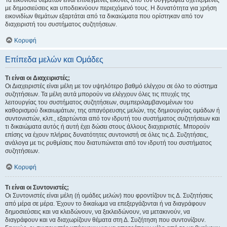
Τα εικονίδια θεμάτων είναι επιλεγμένες εικόνες από τον συγγραφέα σχετιζόμενες
με δημοσιεύσεις και υποδεικνύουν περιεχόμενό τους. Η δυνατότητα για χρήση
εικονιδίων θεμάτων εξαρτάται από τα δικαιώματα που ορίστηκαν από τον
διαχειριστή του συστήματος συζητήσεων.
Κορυφή
Επίπεδα μελών και Ομάδες
Τι είναι οι Διαχειριστές;
Οι Διαχειριστές είναι μέλη με τον υψηλότερο βαθμό ελέγχου σε όλο το σύστημα
συζητήσεων. Τα μέλη αυτά μπορούν να ελέγχουν όλες τις πτυχές της
λειτουργίας του συστήματος συζητήσεων, συμπεριλαμβανομένων του
καθορισμού δικαιωμάτων, της απαγόρευσης μελών, της δημιουργίας ομάδων ή
συντονιστών, κλπ., εξαρτώνται από τον ιδρυτή του συστήματος συζητήσεων και
τι δικαιώματα αυτός ή αυτή έχει δώσει στους άλλους διαχειριστές. Μπορούν
επίσης να έχουν πλήρεις δυνατότητες συντονιστή σε όλες τις Δ. Συζητήσεις,
ανάλογα με τις ρυθμίσεις που διατυπώνεται από τον ιδρυτή του συστήματος
συζητήσεων.
Κορυφή
Τι είναι οι Συντονιστές;
Οι Συντονιστές είναι μέλη (ή ομάδες μελών) που φροντίζουν τις Δ. Συζητήσεις
από μέρα σε μέρα. Έχουν το δικαίωμα να επεξεργάζονται ή να διαγράφουν
δημοσιεύσεις και να κλειδώνουν, να ξεκλειδώνουν, να μετακινούν, να
διαγράφουν και να διαχωρίζουν θέματα στη Δ. Συζήτηση που συντονίζουν.