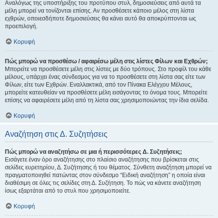
Αναλόγως της υποστήριξης του προτύπου στυλ, δημοσιεύσεις από αυτά τα
μέλη μπορεί να τονίζονται επίσης. Αν προσθέσετε κάποιο μέλος στη λίστα
εχθρών, οποιεσδήποτε δημοσιεύσεις θα κάνει αυτό θα αποκρύπτονται ως
προεπιλογή.
Κορυφή
Πώς μπορώ να προσθέσω / αφαιρέσω μέλη στις λίστες Φίλων και Εχθρών;
Μπορείτε να προσθέσετε μέλη στις λίστες με δύο τρόπους. Στο προφίλ του κάθε
μέλους, υπάρχει ένας σύνδεσμος για να το προσθέσετε στη λίστα σας είτε των
Φίλων, είτε των Εχθρών. Εναλλακτικά, από τον Πίνακα Ελέγχου Μέλους,
μπορείτε κατευθείαν να προσθέσετε μέλη εισάγοντας το όνομα τους. Μπορείτε
επίσης να αφαιρέσετε μέλη από τη λίστα σας χρησιμοποιώντας την ίδια σελίδα.
Κορυφή
Αναζήτηση στις Δ. Συζητήσεις
Πώς μπορώ να αναζητήσω σε μια ή περισσότερες Δ. Συζητήσεις;
Εισάγετε έναν όρο αναζήτησης στο πλαίσιο αναζήτησης που βρίσκεται στις
σελίδες ευρετηρίου, Δ. Συζήτησης ή του θέματος. Σύνθετη αναζήτηση μπορεί να
πραγματοποιηθεί πατώντας στον σύνδεσμο “Ειδική αναζήτηση” η οποία είναι
διαθέσιμη σε όλες τις σελίδες στη Δ. Συζήτηση. Το πώς να κάνετε αναζήτηση
ίσως εξαρτάται από το στυλ που χρησιμοποιείτε.
Κορυφή