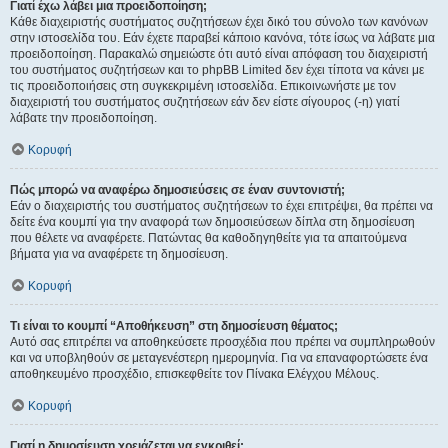
Γιατί έχω λάβει μια προειδοποίηση;
Κάθε διαχειριστής συστήματος συζητήσεων έχει δικό του σύνολο των κανόνων
στην ιστοσελίδα του. Εάν έχετε παραβεί κάποιο κανόνα, τότε ίσως να λάβατε μια
προειδοποίηση. Παρακαλώ σημειώστε ότι αυτό είναι απόφαση του διαχειριστή
του συστήματος συζητήσεων και το phpBB Limited δεν έχει τίποτα να κάνει με
τις προειδοποιήσεις στη συγκεκριμένη ιστοσελίδα. Επικοινωνήστε με τον
διαχειριστή του συστήματος συζητήσεων εάν δεν είστε σίγουρος (-η) γιατί
λάβατε την προειδοποίηση.
Κορυφή
Πώς μπορώ να αναφέρω δημοσιεύσεις σε έναν συντονιστή;
Εάν ο διαχειριστής του συστήματος συζητήσεων το έχει επιτρέψει, θα πρέπει να
δείτε ένα κουμπί για την αναφορά των δημοσιεύσεων δίπλα στη δημοσίευση
που θέλετε να αναφέρετε. Πατώντας θα καθοδηγηθείτε για τα απαιτούμενα
βήματα για να αναφέρετε τη δημοσίευση.
Κορυφή
Τι είναι το κουμπί “Αποθήκευση” στη δημοσίευση θέματος;
Αυτό σας επιτρέπει να αποθηκεύσετε προσχέδια που πρέπει να συμπληρωθούν
και να υποβληθούν σε μεταγενέστερη ημερομηνία. Για να επαναφορτώσετε ένα
αποθηκευμένο προσχέδιο, επισκεφθείτε τον Πίνακα Ελέγχου Μέλους.
Κορυφή
Γιατί η δημοσίευση χρειάζεται να εγκριθεί;