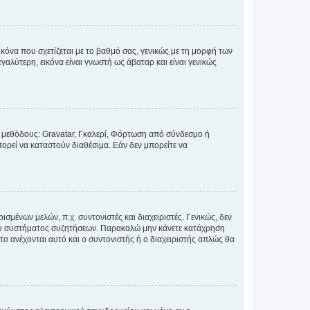
κόνα που σχετίζεται με το βαθμό σας, γενικώς με τη μορφή των
αλύτερη, εικόνα είναι γνωστή ως άβαταρ και είναι γενικώς
ς μεθόδους: Gravatar, Γκαλερί, Φόρτωση από σύνδεσμο ή
ορεί να καταστούν διαθέσιμα. Εάν δεν μπορείτε να
σμένων μελών, π.χ. συντονιστές και διαχειριστές. Γενικώς, δεν
του συστήματος συζητήσεων. Παρακαλώ μην κάνετε κατάχρηση
ο ανέχονται αυτό και ο συντονιστής ή ο διαχειριστής απλώς θα