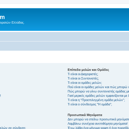
um
Πειρατών Ελλάδας.
Επίπεδα μελών και Ομάδες
Τι είναι οι Διαχειριστές;
Τι είναι οι Συντονιστές;
Τι είναι οι ομάδες μελών;
Πού είναι οι ομάδες μελών και πώς μπορώ 
Πώς μπορώ να γίνω συντονιστής ομάδας μ
!
Γιατί μερικές ομάδες μελών εμφανίζονται με
Τι είναι η “Προεπιλεγμένη ομάδα μελών”;
Τι είναι ο σύνδεσμος "Η ομάδα”;
Προσωπικά Μηνύματα
Δεν μπορώ να στείλω προσωπικά μηνύματ
Λαμβάνω συνέχεια ανεπιθύμητα μηνύματα!
μελών σε σύνδεση;
Έχω λάβει ένα μήνυμα spam ή ένα προσβλη