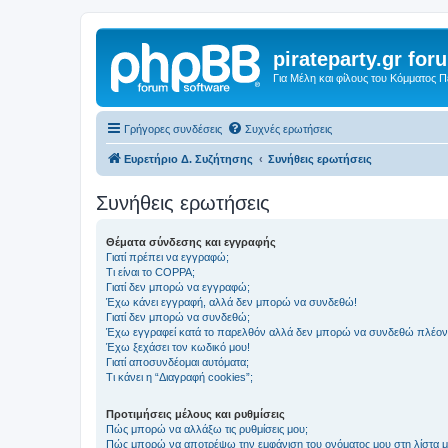
pirateparty.gr for
Για Μέλη και φίλους του Κόμματος 
Γρήγορες συνδέσεις
Συχνές ερωτήσεις
Ευρετήριο Δ. Συζήτησης
Συνήθεις ερωτήσεις
Συνήθεις ερωτήσεις
Θέματα σύνδεσης και εγγραφής
Γιατί πρέπει να εγγραφώ;
Τι είναι το COPPA;
Γιατί δεν μπορώ να εγγραφώ;
Έχω κάνει εγγραφή, αλλά δεν μπορώ να συνδεθώ!
Γιατί δεν μπορώ να συνδεθώ;
Έχω εγγραφεί κατά το παρελθόν αλλά δεν μπορώ να συνδεθώ πλέον
Έχω ξεχάσει τον κωδικό μου!
Γιατί αποσυνδέομαι αυτόματα;
Τι κάνει η “Διαγραφή cookies”;
Προτιμήσεις μέλους και ρυθμίσεις
Πώς μπορώ να αλλάξω τις ρυθμίσεις μου;
Πώς μπορώ να αποτρέψω την εμφάνιση του ονόματος μου στη λίστα 