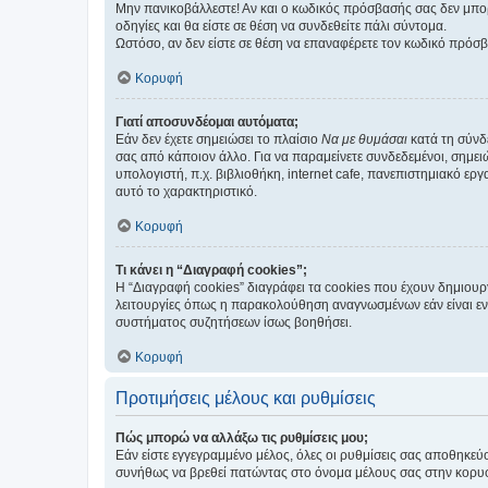
Μην πανικοβάλλεστε! Αν και ο κωδικός πρόσβασής σας δεν μπορ
οδηγίες και θα είστε σε θέση να συνδεθείτε πάλι σύντομα.
Ωστόσο, αν δεν είστε σε θέση να επαναφέρετε τον κωδικό πρόσ
Κορυφή
Γιατί αποσυνδέομαι αυτόματα;
Εάν δεν έχετε σημειώσει το πλαίσιο
Να με θυμάσαι
κατά τη σύνδ
σας από κάποιον άλλο. Για να παραμείνετε συνδεδεμένοι, σημει
υπολογιστή, π.χ. βιβλιοθήκη, internet cafe, πανεπιστημιακό ερ
αυτό το χαρακτηριστικό.
Κορυφή
Τι κάνει η “Διαγραφή cookies”;
Η “Διαγραφή cookies” διαγράφει τα cookies που έχουν δημιου
λειτουργίες όπως η παρακολούθηση αναγνωσμένων εάν είναι εν
συστήματος συζητήσεων ίσως βοηθήσει.
Κορυφή
Προτιμήσεις μέλους και ρυθμίσεις
Πώς μπορώ να αλλάξω τις ρυθμίσεις μου;
Εάν είστε εγγεγραμμένο μέλος, όλες οι ρυθμίσεις σας αποθηκε
συνήθως να βρεθεί πατώντας στο όνομα μέλους σας στην κορυφή