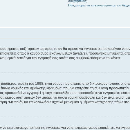
συζητήσεων;
Πώς μπορώ να επικοινωνήσω με τον διαχει
του συστήματος συζητήσεων ως προς το αν θα πρέπει να εγγραφείτε προκειμένου να 
ε επισκέπτες όπως ο καθορισμός εικόνων μελών (avatars), προσωπικά μηνύματα, 
μόνο μερικά λεπτά για την εγγραφή σας οπότε σας συμβουλεύουμε να το κάνετε.
ιαδίκτυο, πράξη του 1998, είναι νόμος που απαιτεί από δικτυακούς τόπους οι ο
μέθοδο νομικής επιβεβαίωσης κηδεμόνα, που να επιτρέπει τη συλλογή προσωπικών 
ποίος προσπαθεί να εγγραφεί ή στην ιστοσελίδα που προσπαθείτε να εγγραφείτε, επ
 συστήματος συζητήσεων δεν μπορεί να δώσει νομική συμβουλή και δεν είναι ένα ση
ώτηση “Με ποιόν θα επικοινωνήσω σχετικά με νομικά ή θέματα κατάχρησης πάνω στο
ν να έχει απενεργοποιήσει τις εγγραφές για να αποτρέψει νέους επισκέπτες να εγγ