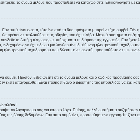
ην επιτρέπει το όνομα μέλους που προσπαθείτε να καταχωρίσετε. Επικοινωνήστε με κ
 Εάν αυτά είναι σωστά, τότε ένα από τα δύο πράγματα μπορεί να έχει συμβεί. Εάν 
ής, θα πρέπει να ακολουθήσετε τις οδηγίες που έχετε λάβει. Μερικά συστήματα συζητή
α συνδεθείτε. Αυτή η πληροφορία υπήρχε κατά τη διάρκεια της εγγραφής. Εάν έχετε
υ, ενδεχομένως να έχετε δώσει μια λανθασμένη διεύθυνση ηλεκτρονικού ταχυδρομείο
νση ηλεκτρονικού ταχυδρομείου που δώσατε είναι σωστή, προσπαθήστε να επικοινωνή
 συμβεί. Πρώτον, βεβαιωθείτε ότι το όνομα μέλους και ο κωδικός πρόσβασής σας ε
εν έχετε απαγορευθεί. Είναι επίσης πιθανό ο ιδιοκτήτης της ιστοσελίδας να έχει κάπ
θώ πλέον!
έγραψε τον λογαριασμό σας για κάποιο λόγο. Επίσης, πολλά συστήματα συζητήσεων
θος της βάσης δεδομένων. Εάν αυτό συμβαίνει, προσπαθήστε να εγγραφείτε ξανά και