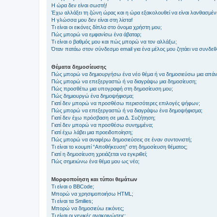
Η ώρα δεν είναι σωστή!
Έχω αλλάξει τη ζώνη ώρας και η ώρα εξακολουθεί να είναι λανθασμέν
Η γλώσσα μου δεν είναι στη λίστα!
Τι είναι οι εικόνες δίπλα στο όνομα χρήστη μου;
Πώς μπορώ να εμφανίσω ένα άβαταρ;
Τι είναι ο βαθμός μου και πώς μπορώ να τον αλλάξω;
Όταν πατάω στον σύνδεσμο email για ένα μέλος μου ζητάει να συνδε
Θέματα δημοσίευσης
Πώς μπορώ να δημιουργήσω ένα νέο θέμα ή να δημοσιεύσω μια απάν
Πώς μπορώ να επεξεργαστώ ή να διαγράψω μια δημοσίευση;
Πώς προσθέτω μια υπογραφή στη δημοσίευση μου;
Πώς δημιουργώ ένα δημοψήφισμα;
Γιατί δεν μπορώ να προσθέσω περισσότερες επιλογές ψήφων;
Πώς μπορώ να επεξεργαστώ ή να διαγράψω ένα δημοψήφισμα;
Γιατί δεν έχω πρόσβαση σε μια Δ. Συζήτηση;
Γιατί δεν μπορώ να προσθέσω συνημμένα;
Γιατί έχω λάβει μια προειδοποίηση;
Πώς μπορώ να αναφέρω δημοσιεύσεις σε έναν συντονιστή;
Τι είναι το κουμπί “Αποθήκευση” στη δημοσίευση θέματος;
Γιατί η δημοσίευση χρειάζεται να εγκριθεί;
Πώς σημειώνω ένα θέμα μου ως νέο;
Μορφοποίηση και τύποι θεμάτων
Τι είναι ο BBCode;
Μπορώ να χρησιμοποιήσω HTML;
Τι είναι τα Smilies;
Μπορώ να δημοσιεύω εικόνες;
Τι είναι οι γενικές ανακοινώσεις;