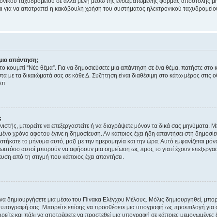
ονικού ταχυδρομείου σε άλλα μέλη μέσω της ενσωματωμένης φόρμας αποστολής μη
νεται για να αποτραπεί η κακόβουλη χρήση του συστήματος ηλεκτρονικού ταχυδρομεί
μια απάντηση;
στο κουμπί “Νέο θέμα”. Για να δημοσιεύσετε μια απάντηση σε ένα θέμα, πατήστε στο 
τα με τα δικαιώματά σας σε κάθε Δ. Συζήτηση είναι διαθέσιμη στο κάτω μέρος στις 
λπ.
;
νιστής, μπορείτε να επεξεργαστείτε ή να διαγράψετε μόνον τα δικά σας μηνύματα. 
μένο χρόνο αφότου έγινε η δημοσίευση. Αν κάποιος έχει ήδη απαντήσει στη δημοσίε
τήκατε το μήνυμα αυτό, μαζί με την ημερομηνία και την ώρα. Αυτό εμφανίζεται μόνο
 ωστόσο αυτοί μπορούν να αφήσουν μια σημείωση ως προς το γιατί έχουν επεξεργασ
υση από τη στιγμή που κάποιος έχει απαντήσει.
α δημιουργήσετε μια μέσω του Πίνακα Ελέγχου Μέλους. Μόλις δημιουργηθεί, μπορε
 υπογραφή σας. Μπορείτε επίσης να προσθέσετε μια υπογραφή ως προεπιλογή για ό
ορείτε και πάλι να αποτρέψετε να προστεθεί μια υπογραφή σε κάποιες μεμονωμένες