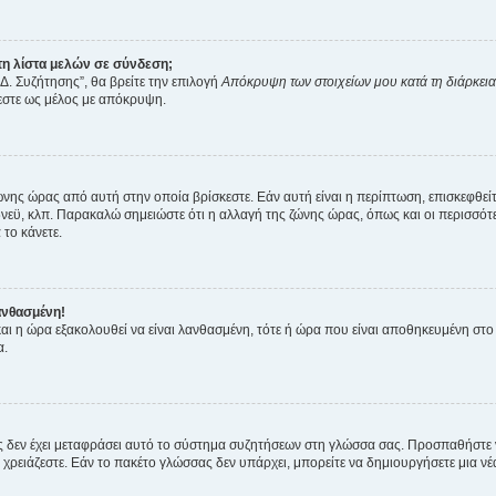
η λίστα μελών σε σύνδεση;
Δ. Συζήτησης”, θα βρείτε την επιλογή
Απόκρυψη των στοιχείων μου κατά τη διάρκει
ζεστε ως μέλος με απόκρυψη.
ζώνης ώρας από αυτή στην οποία βρίσκεστε. Εάν αυτή είναι η περίπτωση, επισκεφθεί
 Σίδνεϋ, κλπ. Παρακαλώ σημειώστε ότι η αλλαγή της ζώνης ώρας, όπως και οι περισσ
 το κάνετε.
ανθασμένη!
 και η ώρα εξακολουθεί να είναι λανθασμένη, τότε ή ώρα που είναι αποθηκευμένη στ
α.
νείς δεν έχει μεταφράσει αυτό το σύστημα συζητήσεων στη γλώσσα σας. Προσπαθήστε
χρειάζεστε. Εάν το πακέτο γλώσσας δεν υπάρχει, μπορείτε να δημιουργήσετε μια ν