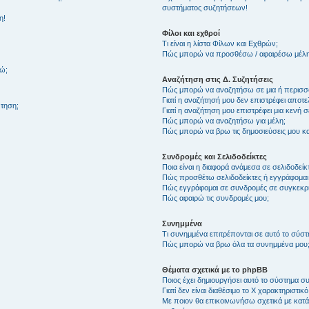
συστήματος συζητήσεων!
η!
Φίλοι και εχθροί
Τι είναι η λίστα Φίλων και Εχθρών;
Πώς μπορώ να προσθέσω / αφαιρέσω μέλη 
θώ;
Αναζήτηση στις Δ. Συζητήσεις
Πώς μπορώ να αναζητήσω σε μια ή περισσό
Γιατί η αναζήτησή μου δεν επιστρέφει αποτ
τηση;
Γιατί η αναζήτηση μου επιστρέφει μια κενή σ
Πώς μπορώ να αναζητήσω για μέλη;
Πώς μπορώ να βρω τις δημοσιεύσεις μου και
Συνδρομές και Σελιδοδείκτες
Ποια είναι η διαφορά ανάμεσα σε σελιδοδείκ
Πώς προσθέτω σελιδοδείκτες ή εγγράφομαι
Πώς εγγράφομαι σε συνδρομές σε συγκεκριμ
Πώς αφαιρώ τις συνδρομές μου;
Συνημμένα
Τι συνημμένα επιτρέπονται σε αυτό το σύσ
Πώς μπορώ να βρω όλα τα συνημμένα μου
Θέματα σχετικά με το phpBB
Ποιος έχει δημιουργήσει αυτό το σύστημα 
Γιατί δεν είναι διαθέσιμο το Χ χαρακτηριστικό
Με ποιον θα επικοινωνήσω σχετικά με κατάχ