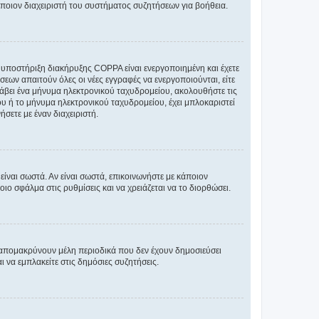
άποιον διαχειριστή του συστήματος συζητήσεων για βοήθεια.
η υποστήριξη διακήρυξης COPPA είναι ενεργοποιημένη και έχετε
σεων απαιτούν όλες οι νέες εγγραφές να ενεργοποιούνται, είτε
 λάβει ένα μήνυμα ηλεκτρονικού ταχυδρομείου, ακολουθήστε τις
υ ή το μήνυμα ηλεκτρονικού ταχυδρομείου, έχει μπλοκαριστεί
σετε με έναν διαχειριστή.
ίναι σωστά. Αν είναι σωστά, επικοινωνήστε με κάποιον
οιο σφάλμα στις ρυθμίσεις και να χρειάζεται να το διορθώσει.
 απομακρύνουν μέλη περιοδικά που δεν έχουν δημοσιεύσει
 να εμπλακείτε στις δημόσιες συζητήσεις.