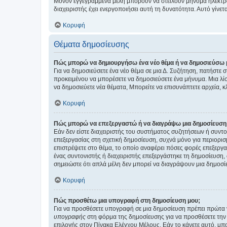
Μόνον εγγεγραμμένα μέλη μπορούν να στείλουν μήνυμα ηλεκτρ
διαχειριστής έχει ενεργοποιήσει αυτή τη δυνατότητα. Αυτό γί
Κορυφή
Θέματα δημοσίευσης
Πώς μπορώ να δημιουργήσω ένα νέο θέμα ή να δημοσιεύσω 
Για να δημοσιεύσετε ένα νέο θέμα σε μια Δ. Συζήτηση, πατήστε 
προκειμένου να μπορέσετε να δημοσιεύσετε ένα μήνυμα. Μια λίσ
να δημοσιεύετε νέα θέματα, Μπορείτε να επισυνάπτετε αρχεία, κ
Κορυφή
Πώς μπορώ να επεξεργαστώ ή να διαγράψω μια δημοσίευση
Εάν δεν είστε διαχειριστής του συστήματος συζητήσεων ή συντο
επεξεργασίας στη σχετική δημοσίευση, συχνά μόνο για περιορισ
επιστρέψετε στο θέμα, το οποίο αναφέρει πόσες φορές επεξεργασ
ένας συντονιστής ή διαχειριστής επεξεργάστηκε τη δημοσίευση,
σημειώστε ότι απλά μέλη δεν μπορεί να διαγράψουν μια δημοσίε
Κορυφή
Πώς προσθέτω μια υπογραφή στη δημοσίευση μου;
Για να προσθέσετε υπογραφή σε μια δημοσίευση πρέπει πρώτα ν
υπογραφής
στη φόρμα της δημοσίευσης για να προσθέσετε την
επιλογής στον Πίνακα Ελέγχου Μέλους. Εάν το κάνετε αυτό, μπ