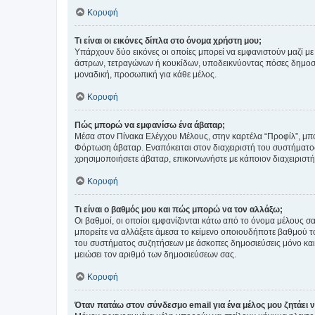
Κορυφή
Τι είναι οι εικόνες δίπλα στο όνομα χρήστη μου;
Υπάρχουν δύο εικόνες οι οποίες μπορεί να εμφανιστούν μαζί με
άστρων, τετραγώνων ή κουκίδων, υποδεικνύοντας πόσες δημοσιεύ
μοναδική, προσωπική για κάθε μέλος.
Κορυφή
Πώς μπορώ να εμφανίσω ένα άβαταρ;
Μέσα στον Πίνακα Ελέγχου Μέλους, στην καρτέλα “Προφίλ”, μπο
Φόρτωση άβαταρ. Εναπόκειται στον διαχειριστή του συστήματος 
χρησιμοποιήσετε άβαταρ, επικοινωνήστε με κάποιον διαχειριστ
Κορυφή
Τι είναι ο βαθμός μου και πώς μπορώ να τον αλλάξω;
Οι βαθμοί, οι οποίοι εμφανίζονται κάτω από το όνομα μέλους σα
μπορείτε να αλλάξετε άμεσα το κείμενο οποιουδήποτε βαθμού 
του συστήματος συζητήσεων με άσκοπες δημοσιεύσεις μόνο και 
μειώσει τον αριθμό των δημοσιεύσεων σας.
Κορυφή
Όταν πατάω στον σύνδεσμο email για ένα μέλος μου ζητάει 