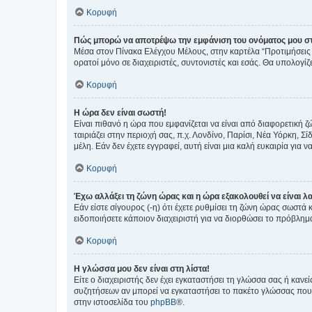
Κορυφή
Πώς μπορώ να αποτρέψω την εμφάνιση του ονόματος μου στ
Μέσα στον Πίνακα Ελέγχου Μέλους, στην καρτέλα “Προτιμήσεις 
ορατοί μόνο σε διαχειριστές, συντονιστές και εσάς. Θα υπολογί
Κορυφή
Η ώρα δεν είναι σωστή!
Είναι πιθανό η ώρα που εμφανίζεται να είναι από διαφορετική 
ταιριάζει στην περιοχή σας, π.χ. Λονδίνο, Παρίσι, Νέα Υόρκη,
μέλη. Εάν δεν έχετε εγγραφεί, αυτή είναι μια καλή ευκαιρία για να
Κορυφή
Έχω αλλάξει τη ζώνη ώρας και η ώρα εξακολουθεί να είναι λ
Εάν είστε σίγουρος (-η) ότι έχετε ρυθμίσει τη ζώνη ώρας σωστά
ειδοποιήσετε κάποιον διαχειριστή για να διορθώσει το πρόβλημ
Κορυφή
Η γλώσσα μου δεν είναι στη λίστα!
Είτε ο διαχειριστής δεν έχει εγκαταστήσει τη γλώσσα σας ή κα
συζητήσεων αν μπορεί να εγκαταστήσει το πακέτο γλώσσας που 
στην ιστοσελίδα του
phpBB
®.