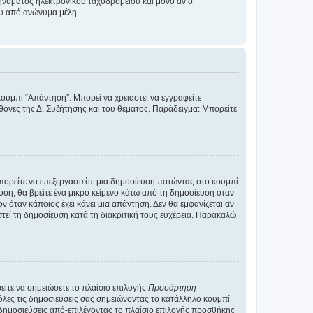
νύματος ηλεκτρονικού ταχυδρομείου και μόνο αν ο
ου από ανώνυμα μέλη.
κουμπί “Απάντηση”. Μπορεί να χρειαστεί να εγγραφείτε
οθόνες της Δ. Συζήτησης και του θέματος. Παράδειγμα: Μπορείτε
Μπορείτε να επεξεργαστείτε μια δημοσίευση πατώντας στο κουμπί
υση, θα βρείτε ένα μικρό κείμενο κάτω από τη δημοσίευση όταν
ν όταν κάποιος έχει κάνει μια απάντηση. Δεν θα εμφανίζεται αν
τεί τη δημοσίευση κατά τη διακριτική τους ευχέρεια. Παρακαλώ
ίτε να σημειώσετε το πλαίσιο επιλογής
Προσάρτηση
λες τις δημοσιεύσεις σας σημειώνοντας το κατάλληλο κουμπί
 δημοσιεύσεις από-επιλέγοντας το πλαίσιο επιλογής προσθήκης