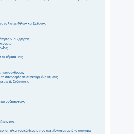
στις λίστες Φίλων και Εχθρών;
τερες Δ. Συζητήσεις;
ελέσματα;
ελίδα;
 τα θέματά μου;
τη και συνδρομή;
 σε συνδρομές σε συγκεκριμένα θέματα;
ένες Δ. Συζητήσεις;
τημα συζητήσεων;
;
συζητήσεων;
;
ρηση ή/και νομικά θέματα που σχετίζονται με αυτό το σύστημα