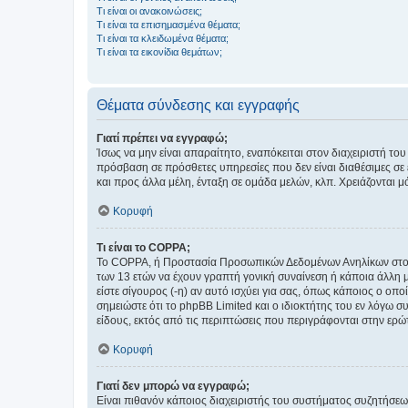
Τι είναι οι ανακοινώσεις;
Τι είναι τα επισημασμένα θέματα;
Τι είναι τα κλειδωμένα θέματα;
Τι είναι τα εικονίδια θεμάτων;
Θέματα σύνδεσης και εγγραφής
Γιατί πρέπει να εγγραφώ;
Ίσως να μην είναι απαραίτητο, εναπόκειται στον διαχειριστή 
πρόσβαση σε πρόσθετες υπηρεσίες που δεν είναι διαθέσιμες σ
και προς άλλα μέλη, ένταξη σε ομάδα μελών, κλπ. Χρειάζονται 
Κορυφή
Τι είναι το COPPA;
Το COPPA, ή Προστασία Προσωπικών Δεδομένων Ανηλίκων στο Δ
των 13 ετών να έχουν γραπτή γονική συναίνεση ή κάποια άλλη 
είστε σίγουρος (-η) αν αυτό ισχύει για σας, όπως κάποιος ο ο
σημειώστε ότι το phpBB Limited και ο ιδιοκτήτης του εν λόγω
είδους, εκτός από τις περιπτώσεις που περιγράφονται στην ερ
Κορυφή
Γιατί δεν μπορώ να εγγραφώ;
Είναι πιθανόν κάποιος διαχειριστής του συστήματος συζητήσεω