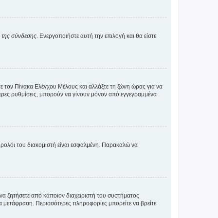
α της σύνδεσης
. Ενεργοποιήστε αυτή την επιλογή και θα είστε
τε τον Πίνακα Ελέγχου Μέλους και αλλάξτε τη ζώνη ώρας για να
ότερες ρυθμίσεις, μπορούν να γίνουν μόνον από εγγεγραμμένα
ο ρολόι του διακομιστή είναι εσφαλμένη. Παρακαλώ να
 να ζητήσετε από κάποιον διαχειριστή του συστήματος
έα μετάφραση. Περισσότερες πληροφορίες μπορείτε να βρείτε