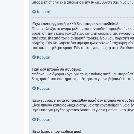
μπορεί επίσης να έχει αποκλείσει την IP διεύθυνσή σας ή να μ
Κορυφή
Έχω κάνει εγγραφή, αλλά δεν μπορώ να συνδεθώ!
Πρώτα, ελέγξτε το όνομα μέλους και τον κωδικό πρόσβασής σας.
ορίσει ότι είστε κάτω των 13 ετών κατά τη διάρκεια της εγγραφ
από εσάς είτε από τον διαχειριστή προκειμένου να μπορέσετε ν
οδηγίες. Εάν δεν λάβετε ένα μήνυμα ηλεκτρονικού ταχυδρομείο
από κάποιο φίλτρο spam. Εάν είστε σίγουρος (-η) ότι η διεύθυ
Κορυφή
Γιατί δεν μπορώ να συνδεθώ;
Υπάρχουν διάφοροι λόγοι για τους οποίους αυτό θα μπορούσε να
διαχειριστή του συστήματος συζητήσεων για να βεβαιωθείτε ότι δ
Κορυφή
Έχω εγγραφεί κατά το παρελθόν αλλά δεν μπορώ να συνδε
Είναι πιθανό κάποιος διαχειριστής να απενεργοποίησε ή να δι
μηνύματα για μεγάλο χρονικό διάστημα για να μειώσουν το μέγε
Κορυφή
Έχω ξεχάσει τον κωδικό μου!