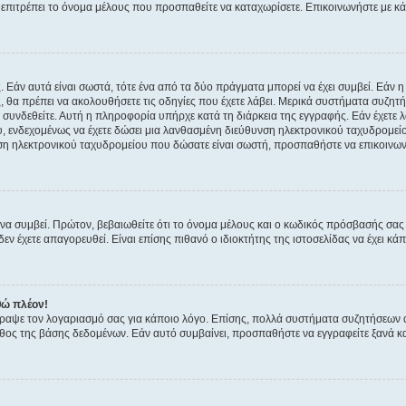
ην επιτρέπει το όνομα μέλους που προσπαθείτε να καταχωρίσετε. Επικοινωνήστε με κ
 Εάν αυτά είναι σωστά, τότε ένα από τα δύο πράγματα μπορεί να έχει συμβεί. Εάν 
ής, θα πρέπει να ακολουθήσετε τις οδηγίες που έχετε λάβει. Μερικά συστήματα συζητή
α συνδεθείτε. Αυτή η πληροφορία υπήρχε κατά τη διάρκεια της εγγραφής. Εάν έχετε
υ, ενδεχομένως να έχετε δώσει μια λανθασμένη διεύθυνση ηλεκτρονικού ταχυδρομείο
νση ηλεκτρονικού ταχυδρομείου που δώσατε είναι σωστή, προσπαθήστε να επικοινωνή
 συμβεί. Πρώτον, βεβαιωθείτε ότι το όνομα μέλους και ο κωδικός πρόσβασής σας ε
εν έχετε απαγορευθεί. Είναι επίσης πιθανό ο ιδιοκτήτης της ιστοσελίδας να έχει κάπ
θώ πλέον!
έγραψε τον λογαριασμό σας για κάποιο λόγο. Επίσης, πολλά συστήματα συζητήσεων
θος της βάσης δεδομένων. Εάν αυτό συμβαίνει, προσπαθήστε να εγγραφείτε ξανά και