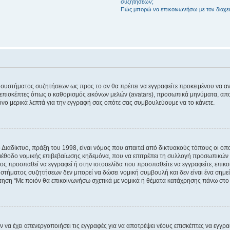
συζητήσεων;
Πώς μπορώ να επικοινωνήσω με τον διαχει
του συστήματος συζητήσεων ως προς το αν θα πρέπει να εγγραφείτε προκειμένου να 
ε επισκέπτες όπως ο καθορισμός εικόνων μελών (avatars), προσωπικά μηνύματα, 
μόνο μερικά λεπτά για την εγγραφή σας οπότε σας συμβουλεύουμε να το κάνετε.
ιαδίκτυο, πράξη του 1998, είναι νόμος που απαιτεί από δικτυακούς τόπους οι ο
μέθοδο νομικής επιβεβαίωσης κηδεμόνα, που να επιτρέπει τη συλλογή προσωπικών 
ποίος προσπαθεί να εγγραφεί ή στην ιστοσελίδα που προσπαθείτε να εγγραφείτε, επ
 συστήματος συζητήσεων δεν μπορεί να δώσει νομική συμβουλή και δεν είναι ένα ση
ώτηση “Με ποιόν θα επικοινωνήσω σχετικά με νομικά ή θέματα κατάχρησης πάνω στο
ν να έχει απενεργοποιήσει τις εγγραφές για να αποτρέψει νέους επισκέπτες να εγγ