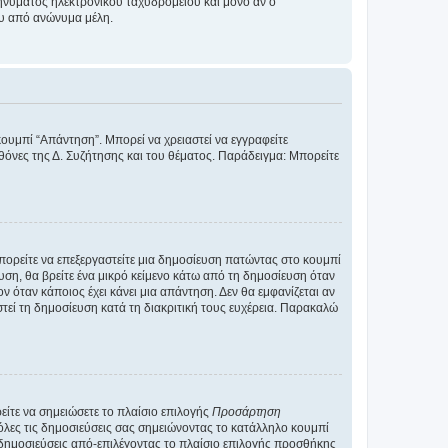
νύματος ηλεκτρονικού ταχυδρομείου και μόνο αν ο
ου από ανώνυμα μέλη.
κουμπί “Απάντηση”. Μπορεί να χρειαστεί να εγγραφείτε
οθόνες της Δ. Συζήτησης και του θέματος. Παράδειγμα: Μπορείτε
Μπορείτε να επεξεργαστείτε μια δημοσίευση πατώντας στο κουμπί
υση, θα βρείτε ένα μικρό κείμενο κάτω από τη δημοσίευση όταν
ν όταν κάποιος έχει κάνει μια απάντηση. Δεν θα εμφανίζεται αν
τεί τη δημοσίευση κατά τη διακριτική τους ευχέρεια. Παρακαλώ
ίτε να σημειώσετε το πλαίσιο επιλογής
Προσάρτηση
λες τις δημοσιεύσεις σας σημειώνοντας το κατάλληλο κουμπί
 δημοσιεύσεις από-επιλέγοντας το πλαίσιο επιλογής προσθήκης