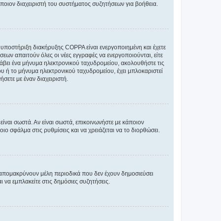
άποιον διαχειριστή του συστήματος συζητήσεων για βοήθεια.
η υποστήριξη διακήρυξης COPPA είναι ενεργοποιημένη και έχετε
σεων απαιτούν όλες οι νέες εγγραφές να ενεργοποιούνται, είτε
 λάβει ένα μήνυμα ηλεκτρονικού ταχυδρομείου, ακολουθήστε τις
υ ή το μήνυμα ηλεκτρονικού ταχυδρομείου, έχει μπλοκαριστεί
σετε με έναν διαχειριστή.
ίναι σωστά. Αν είναι σωστά, επικοινωνήστε με κάποιον
οιο σφάλμα στις ρυθμίσεις και να χρειάζεται να το διορθώσει.
 απομακρύνουν μέλη περιοδικά που δεν έχουν δημοσιεύσει
 να εμπλακείτε στις δημόσιες συζητήσεις.