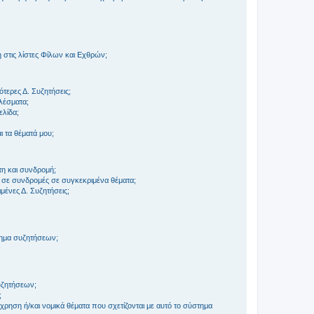
στις λίστες Φίλων και Εχθρών;
τερες Δ. Συζητήσεις;
ελέσματα;
ελίδα;
 τα θέματά μου;
τη και συνδρομή;
 σε συνδρομές σε συγκεκριμένα θέματα;
ένες Δ. Συζητήσεις;
τημα συζητήσεων;
;
συζητήσεων;
;
ρηση ή/και νομικά θέματα που σχετίζονται με αυτό το σύστημα