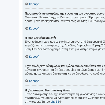
Κορυφή
Πώς μπορώ να αποτρέψω την εμφάνιση του ονόματος μου στ
Μέσα στον Πίνακα Ελέγχου Μέλους, στην καρτέλα “Προτιμήσεις 
ορατοί μόνο σε διαχειριστές, συντονιστές και εσάς. Θα υπολογί
Κορυφή
Η ώρα δεν είναι σωστή!
Είναι πιθανό η ώρα που εμφανίζεται να είναι από διαφορετική 
ταιριάζει στην περιοχή σας, π.χ. Λονδίνο, Παρίσι, Νέα Υόρκη,
μέλη. Εάν δεν έχετε εγγραφεί, αυτή είναι μια καλή ευκαιρία για να
Κορυφή
Έχω αλλάξει τη ζώνη ώρας και η ώρα εξακολουθεί να είναι λ
Εάν είστε σίγουρος (-η) ότι έχετε ρυθμίσει τη ζώνη ώρας σωστά
ειδοποιήσετε κάποιον διαχειριστή για να διορθώσει το πρόβλημ
Κορυφή
Η γλώσσα μου δεν είναι στη λίστα!
Είτε ο διαχειριστής δεν έχει εγκαταστήσει τη γλώσσα σας ή κα
συζητήσεων αν μπορεί να εγκαταστήσει το πακέτο γλώσσας που 
στην ιστοσελίδα του
phpBB
®.