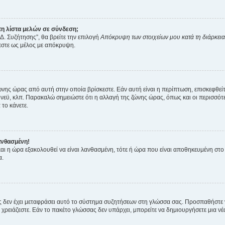
η λίστα μελών σε σύνδεση;
Δ. Συζήτησης”, θα βρείτε την επιλογή
Απόκρυψη των στοιχείων μου κατά τη διάρκει
ζεστε ως μέλος με απόκρυψη.
ζώνης ώρας από αυτή στην οποία βρίσκεστε. Εάν αυτή είναι η περίπτωση, επισκεφθεί
 Σίδνεϋ, κλπ. Παρακαλώ σημειώστε ότι η αλλαγή της ζώνης ώρας, όπως και οι περισσ
 το κάνετε.
ανθασμένη!
 και η ώρα εξακολουθεί να είναι λανθασμένη, τότε ή ώρα που είναι αποθηκευμένη στ
α.
νείς δεν έχει μεταφράσει αυτό το σύστημα συζητήσεων στη γλώσσα σας. Προσπαθήστε
χρειάζεστε. Εάν το πακέτο γλώσσας δεν υπάρχει, μπορείτε να δημιουργήσετε μια ν