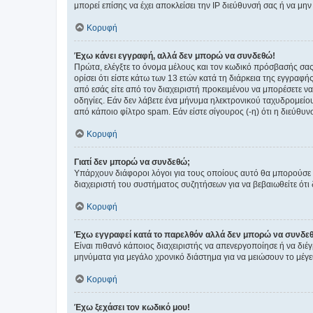
μπορεί επίσης να έχει αποκλείσει την IP διεύθυνσή σας ή να μ
Κορυφή
Έχω κάνει εγγραφή, αλλά δεν μπορώ να συνδεθώ!
Πρώτα, ελέγξτε το όνομα μέλους και τον κωδικό πρόσβασής σας.
ορίσει ότι είστε κάτω των 13 ετών κατά τη διάρκεια της εγγραφ
από εσάς είτε από τον διαχειριστή προκειμένου να μπορέσετε ν
οδηγίες. Εάν δεν λάβετε ένα μήνυμα ηλεκτρονικού ταχυδρομείο
από κάποιο φίλτρο spam. Εάν είστε σίγουρος (-η) ότι η διεύθυ
Κορυφή
Γιατί δεν μπορώ να συνδεθώ;
Υπάρχουν διάφοροι λόγοι για τους οποίους αυτό θα μπορούσε να
διαχειριστή του συστήματος συζητήσεων για να βεβαιωθείτε ότι δ
Κορυφή
Έχω εγγραφεί κατά το παρελθόν αλλά δεν μπορώ να συνδε
Είναι πιθανό κάποιος διαχειριστής να απενεργοποίησε ή να δι
μηνύματα για μεγάλο χρονικό διάστημα για να μειώσουν το μέγε
Κορυφή
Έχω ξεχάσει τον κωδικό μου!