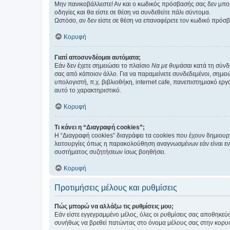
Μην πανικοβάλλεστε! Αν και ο κωδικός πρόσβασής σας δεν μπορ
οδηγίες και θα είστε σε θέση να συνδεθείτε πάλι σύντομα.
Ωστόσο, αν δεν είστε σε θέση να επαναφέρετε τον κωδικό πρόσ
Κορυφή
Γιατί αποσυνδέομαι αυτόματα;
Εάν δεν έχετε σημειώσει το πλαίσιο
Να με θυμάσαι
κατά τη σύνδ
σας από κάποιον άλλο. Για να παραμείνετε συνδεδεμένοι, σημει
υπολογιστή, π.χ. βιβλιοθήκη, internet cafe, πανεπιστημιακό ερ
αυτό το χαρακτηριστικό.
Κορυφή
Τι κάνει η “Διαγραφή cookies”;
Η “Διαγραφή cookies” διαγράφει τα cookies που έχουν δημιου
λειτουργίες όπως η παρακολούθηση αναγνωσμένων εάν είναι εν
συστήματος συζητήσεων ίσως βοηθήσει.
Κορυφή
Προτιμήσεις μέλους και ρυθμίσεις
Πώς μπορώ να αλλάξω τις ρυθμίσεις μου;
Εάν είστε εγγεγραμμένο μέλος, όλες οι ρυθμίσεις σας αποθηκε
συνήθως να βρεθεί πατώντας στο όνομα μέλους σας στην κορυφή