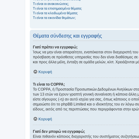
Τι είναι οι ανακοινώσεις;
Τι είναι τα επισημασμένα θέματα;
Τι είναι τα κλειδωμένα θέματα;
Τι είναι τα εικονίδια θεμάτων;
Θέματα σύνδεσης και εγγραφής
Γιατί πρέπει να εγγραφώ;
Ίσως να μην είναι απαραίτητο, εναπόκειται στον διαχειριστή 
πρόσβαση σε πρόσθετες υπηρεσίες που δεν είναι διαθέσιμες σ
και προς άλλα μέλη, ένταξη σε ομάδα μελών, κλπ. Χρειάζονται 
Κορυφή
Τι είναι το COPPA;
Το COPPA, ή Προστασία Προσωπικών Δεδομένων Ανηλίκων στο Δ
των 13 ετών να έχουν γραπτή γονική συναίνεση ή κάποια άλλη 
είστε σίγουρος (-η) αν αυτό ισχύει για σας, όπως κάποιος ο ο
σημειώστε ότι το phpBB Limited και ο ιδιοκτήτης του εν λόγω
είδους, εκτός από τις περιπτώσεις που περιγράφονται στην ερ
Κορυφή
Γιατί δεν μπορώ να εγγραφώ;
Είναι πιθανόν κάποιος διαχειριστής του συστήματος συζητήσεω