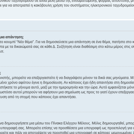
ονικού ταχυδρομείου σε άλλα μέλη μέσω της ενσωματωμένης φόρμας αποστολής μη
νεται για να αποτραπεί η κακόβουλη χρήση του συστήματος ηλεκτρονικού ταχυδρομεί
μια απάντηση;
στο κουμπί “Νέο θέμα”. Για να δημοσιεύσετε μια απάντηση σε ένα θέμα, πατήστε στο 
τα με τα δικαιώματά σας σε κάθε Δ. Συζήτηση είναι διαθέσιμη στο κάτω μέρος στις 
λπ.
;
νιστής, μπορείτε να επεξεργαστείτε ή να διαγράψετε μόνον τα δικά σας μηνύματα. 
μένο χρόνο αφότου έγινε η δημοσίευση. Αν κάποιος έχει ήδη απαντήσει στη δημοσίε
τήκατε το μήνυμα αυτό, μαζί με την ημερομηνία και την ώρα. Αυτό εμφανίζεται μόνο
 ωστόσο αυτοί μπορούν να αφήσουν μια σημείωση ως προς το γιατί έχουν επεξεργασ
υση από τη στιγμή που κάποιος έχει απαντήσει.
α δημιουργήσετε μια μέσω του Πίνακα Ελέγχου Μέλους. Μόλις δημιουργηθεί, μπορε
 υπογραφή σας. Μπορείτε επίσης να προσθέσετε μια υπογραφή ως προεπιλογή για ό
ορείτε και πάλι να αποτρέψετε να προστεθεί μια υπογραφή σε κάποιες μεμονωμένες