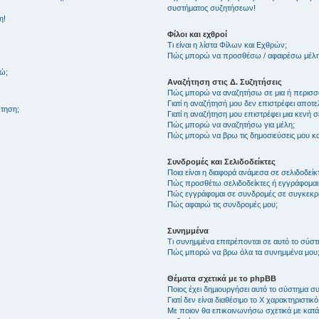
συστήματος συζητήσεων!
η!
Φίλοι και εχθροί
Τι είναι η λίστα Φίλων και Εχθρών;
Πώς μπορώ να προσθέσω / αφαιρέσω μέλη 
θώ;
Αναζήτηση στις Δ. Συζητήσεις
Πώς μπορώ να αναζητήσω σε μια ή περισσό
Γιατί η αναζήτησή μου δεν επιστρέφει αποτ
τηση;
Γιατί η αναζήτηση μου επιστρέφει μια κενή σ
Πώς μπορώ να αναζητήσω για μέλη;
Πώς μπορώ να βρω τις δημοσιεύσεις μου και
Συνδρομές και Σελιδοδείκτες
Ποια είναι η διαφορά ανάμεσα σε σελιδοδείκ
Πώς προσθέτω σελιδοδείκτες ή εγγράφομαι
Πώς εγγράφομαι σε συνδρομές σε συγκεκριμ
Πώς αφαιρώ τις συνδρομές μου;
Συνημμένα
Τι συνημμένα επιτρέπονται σε αυτό το σύσ
Πώς μπορώ να βρω όλα τα συνημμένα μου
Θέματα σχετικά με το phpBB
Ποιος έχει δημιουργήσει αυτό το σύστημα 
Γιατί δεν είναι διαθέσιμο το Χ χαρακτηριστικό
Με ποιον θα επικοινωνήσω σχετικά με κατάχ