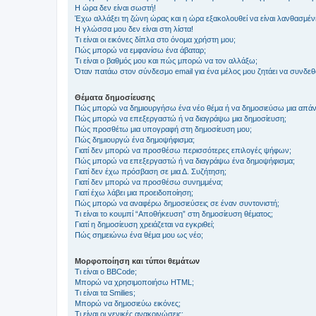
Η ώρα δεν είναι σωστή!
Έχω αλλάξει τη ζώνη ώρας και η ώρα εξακολουθεί να είναι λανθασμέν
Η γλώσσα μου δεν είναι στη λίστα!
Τι είναι οι εικόνες δίπλα στο όνομα χρήστη μου;
Πώς μπορώ να εμφανίσω ένα άβαταρ;
Τι είναι ο βαθμός μου και πώς μπορώ να τον αλλάξω;
Όταν πατάω στον σύνδεσμο email για ένα μέλος μου ζητάει να συνδε
Θέματα δημοσίευσης
Πώς μπορώ να δημιουργήσω ένα νέο θέμα ή να δημοσιεύσω μια απάν
Πώς μπορώ να επεξεργαστώ ή να διαγράψω μια δημοσίευση;
Πώς προσθέτω μια υπογραφή στη δημοσίευση μου;
Πώς δημιουργώ ένα δημοψήφισμα;
Γιατί δεν μπορώ να προσθέσω περισσότερες επιλογές ψήφων;
Πώς μπορώ να επεξεργαστώ ή να διαγράψω ένα δημοψήφισμα;
Γιατί δεν έχω πρόσβαση σε μια Δ. Συζήτηση;
Γιατί δεν μπορώ να προσθέσω συνημμένα;
Γιατί έχω λάβει μια προειδοποίηση;
Πώς μπορώ να αναφέρω δημοσιεύσεις σε έναν συντονιστή;
Τι είναι το κουμπί “Αποθήκευση” στη δημοσίευση θέματος;
Γιατί η δημοσίευση χρειάζεται να εγκριθεί;
Πώς σημειώνω ένα θέμα μου ως νέο;
Μορφοποίηση και τύποι θεμάτων
Τι είναι ο BBCode;
Μπορώ να χρησιμοποιήσω HTML;
Τι είναι τα Smilies;
Μπορώ να δημοσιεύω εικόνες;
Τι είναι οι γενικές ανακοινώσεις;