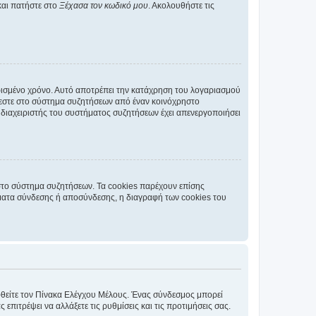
και πατήστε στο
Ξέχασα τον κωδικό μου
. Ακολουθήστε τις
ρισμένο χρόνο. Αυτό αποτρέπει την κατάχρηση του λογαριασμού
έεστε στο σύστημα συζητήσεων από έναν κοινόχρηστο
 ο διαχειριστής του συστήματος συζητήσεων έχει απενεργοποιήσει
στο σύστημα συζητήσεων. Τα cookies παρέχουν επίσης
ματα σύνδεσης ή αποσύνδεσης, η διαγραφή των cookies του
εφθείτε τον Πίνακα Ελέγχου Μέλους. Ένας σύνδεσμος μπορεί
ιτρέψει να αλλάξετε τις ρυθμίσεις και τις προτιμήσεις σας.