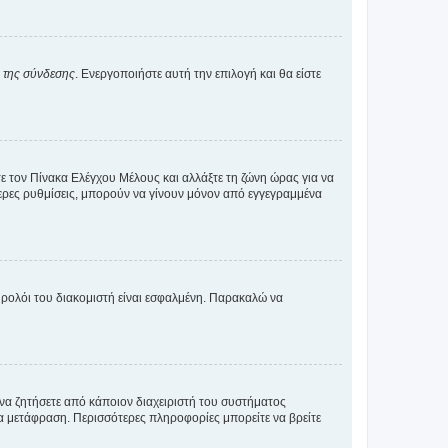
α της σύνδεσης
. Ενεργοποιήστε αυτή την επιλογή και θα είστε
τε τον Πίνακα Ελέγχου Μέλους και αλλάξτε τη ζώνη ώρας για να
ότερες ρυθμίσεις, μπορούν να γίνουν μόνον από εγγεγραμμένα
ο ρολόι του διακομιστή είναι εσφαλμένη. Παρακαλώ να
 να ζητήσετε από κάποιον διαχειριστή του συστήματος
έα μετάφραση. Περισσότερες πληροφορίες μπορείτε να βρείτε