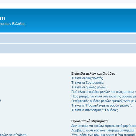
um
Πειρατών Ελλάδας.
Επίπεδα μελών και Ομάδες
Τι είναι οι Διαχειριστές;
Τι είναι οι Συντονιστές;
Τι είναι οι ομάδες μελών;
Πού είναι οι ομάδες μελών και πώς μπορώ 
Πώς μπορώ να γίνω συντονιστής ομάδας μ
!
Γιατί μερικές ομάδες μελών εμφανίζονται με
Τι είναι η “Προεπιλεγμένη ομάδα μελών”;
Τι είναι ο σύνδεσμος "Η ομάδα”;
Προσωπικά Μηνύματα
Δεν μπορώ να στείλω προσωπικά μηνύματ
Λαμβάνω συνέχεια ανεπιθύμητα μηνύματα!
μελών σε σύνδεση;
Έχω λάβει ένα μήνυμα spam ή ένα προσβλη