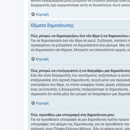
Μόνον εγγεγραμμένα μέλη μπορούν να στείλουν μήνυμα ηλεκτρ
διαχειριστής έχει ενεργοποιήσει αυτή τη δυνατότητα. Αυτό γί
Κορυφή
Θέματα δημοσίευσης
Πώς μπορώ να δημιουργήσω ένα νέο θέμα ή να δημοσιεύσω 
Για να δημοσιεύσετε ένα νέο θέμα σε μια Δ. Συζήτηση, πατήστε 
προκειμένου να μπορέσετε να δημοσιεύσετε ένα μήνυμα. Μια λίσ
να δημοσιεύετε νέα θέματα, Μπορείτε να επισυνάπτετε αρχεία, κ
Κορυφή
Πώς μπορώ να επεξεργαστώ ή να διαγράψω μια δημοσίευση
Εάν δεν είστε διαχειριστής του συστήματος συζητήσεων ή συντο
επεξεργασίας στη σχετική δημοσίευση, συχνά μόνο για περιορισ
επιστρέψετε στο θέμα, το οποίο αναφέρει πόσες φορές επεξεργασ
ένας συντονιστής ή διαχειριστής επεξεργάστηκε τη δημοσίευση,
σημειώστε ότι απλά μέλη δεν μπορεί να διαγράψουν μια δημοσίε
Κορυφή
Πώς προσθέτω μια υπογραφή στη δημοσίευση μου;
Για να προσθέσετε υπογραφή σε μια δημοσίευση πρέπει πρώτα ν
υπογραφής
στη φόρμα της δημοσίευσης για να προσθέσετε την
επιλογής στον Πίνακα Ελέγχου Μέλους. Εάν το κάνετε αυτό, μπ