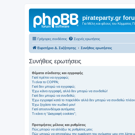
pirateparty.gr for
Για Μέλη και φίλους του Κόμματος 
Γρήγορες συνδέσεις
Συχνές ερωτήσεις
Ευρετήριο Δ. Συζήτησης
Συνήθεις ερωτήσεις
Συνήθεις ερωτήσεις
Θέματα σύνδεσης και εγγραφής
Γιατί πρέπει να εγγραφώ;
Τι είναι το COPPA;
Γιατί δεν μπορώ να εγγραφώ;
Έχω κάνει εγγραφή, αλλά δεν μπορώ να συνδεθώ!
Γιατί δεν μπορώ να συνδεθώ;
Έχω εγγραφεί κατά το παρελθόν αλλά δεν μπορώ να συνδεθώ πλέον
Έχω ξεχάσει τον κωδικό μου!
Γιατί αποσυνδέομαι αυτόματα;
Τι κάνει η “Διαγραφή cookies”;
Προτιμήσεις μέλους και ρυθμίσεις
Πώς μπορώ να αλλάξω τις ρυθμίσεις μου;
Πώς μπορώ να αποτρέψω την εμφάνιση του ονόματος μου στη λίστα 