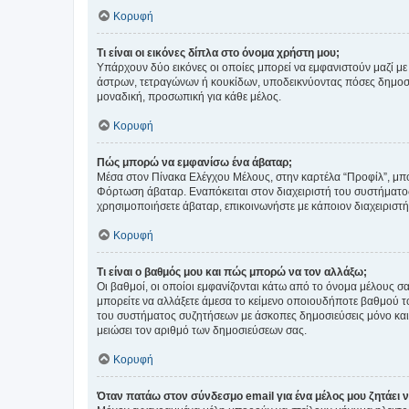
Κορυφή
Τι είναι οι εικόνες δίπλα στο όνομα χρήστη μου;
Υπάρχουν δύο εικόνες οι οποίες μπορεί να εμφανιστούν μαζί με
άστρων, τετραγώνων ή κουκίδων, υποδεικνύοντας πόσες δημοσιεύ
μοναδική, προσωπική για κάθε μέλος.
Κορυφή
Πώς μπορώ να εμφανίσω ένα άβαταρ;
Μέσα στον Πίνακα Ελέγχου Μέλους, στην καρτέλα “Προφίλ”, μπο
Φόρτωση άβαταρ. Εναπόκειται στον διαχειριστή του συστήματος 
χρησιμοποιήσετε άβαταρ, επικοινωνήστε με κάποιον διαχειριστ
Κορυφή
Τι είναι ο βαθμός μου και πώς μπορώ να τον αλλάξω;
Οι βαθμοί, οι οποίοι εμφανίζονται κάτω από το όνομα μέλους σα
μπορείτε να αλλάξετε άμεσα το κείμενο οποιουδήποτε βαθμού 
του συστήματος συζητήσεων με άσκοπες δημοσιεύσεις μόνο και 
μειώσει τον αριθμό των δημοσιεύσεων σας.
Κορυφή
Όταν πατάω στον σύνδεσμο email για ένα μέλος μου ζητάει 