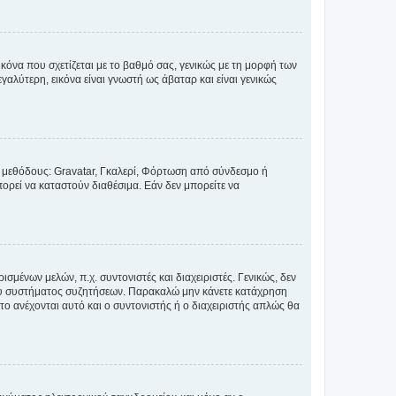
κόνα που σχετίζεται με το βαθμό σας, γενικώς με τη μορφή των
αλύτερη, εικόνα είναι γνωστή ως άβαταρ και είναι γενικώς
ς μεθόδους: Gravatar, Γκαλερί, Φόρτωση από σύνδεσμο ή
ορεί να καταστούν διαθέσιμα. Εάν δεν μπορείτε να
σμένων μελών, π.χ. συντονιστές και διαχειριστές. Γενικώς, δεν
του συστήματος συζητήσεων. Παρακαλώ μην κάνετε κατάχρηση
ο ανέχονται αυτό και ο συντονιστής ή ο διαχειριστής απλώς θα