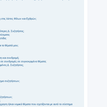
στις λίστες Φίλων και Εχθρών;
τερες Δ. Συζητήσεις;
ελέσματα;
ελίδα;
 τα θέματά μου;
τη και συνδρομή;
 σε συνδρομές σε συγκεκριμένα θέματα;
ένες Δ. Συζητήσεις;
τημα συζητήσεων;
;
συζητήσεων;
;
ρηση ή/και νομικά θέματα που σχετίζονται με αυτό το σύστημα