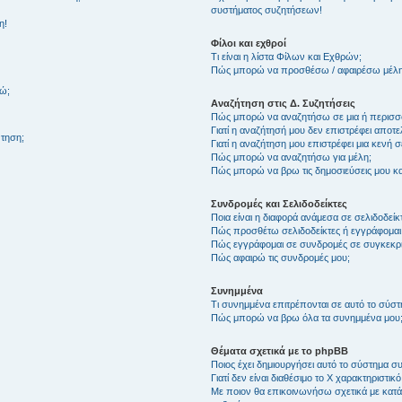
συστήματος συζητήσεων!
η!
Φίλοι και εχθροί
Τι είναι η λίστα Φίλων και Εχθρών;
Πώς μπορώ να προσθέσω / αφαιρέσω μέλη 
θώ;
Αναζήτηση στις Δ. Συζητήσεις
Πώς μπορώ να αναζητήσω σε μια ή περισσό
Γιατί η αναζήτησή μου δεν επιστρέφει αποτ
τηση;
Γιατί η αναζήτηση μου επιστρέφει μια κενή σ
Πώς μπορώ να αναζητήσω για μέλη;
Πώς μπορώ να βρω τις δημοσιεύσεις μου και
Συνδρομές και Σελιδοδείκτες
Ποια είναι η διαφορά ανάμεσα σε σελιδοδείκ
Πώς προσθέτω σελιδοδείκτες ή εγγράφομαι
Πώς εγγράφομαι σε συνδρομές σε συγκεκριμ
Πώς αφαιρώ τις συνδρομές μου;
Συνημμένα
Τι συνημμένα επιτρέπονται σε αυτό το σύσ
Πώς μπορώ να βρω όλα τα συνημμένα μου
Θέματα σχετικά με το phpBB
Ποιος έχει δημιουργήσει αυτό το σύστημα 
Γιατί δεν είναι διαθέσιμο το Χ χαρακτηριστικό
Με ποιον θα επικοινωνήσω σχετικά με κατάχ