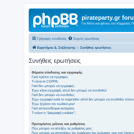
pirateparty.gr for
Για Μέλη και φίλους του Κόμματος 
Γρήγορες συνδέσεις
Συχνές ερωτήσεις
Ευρετήριο Δ. Συζήτησης
Συνήθεις ερωτήσεις
Συνήθεις ερωτήσεις
Θέματα σύνδεσης και εγγραφής
Γιατί πρέπει να εγγραφώ;
Τι είναι το COPPA;
Γιατί δεν μπορώ να εγγραφώ;
Έχω κάνει εγγραφή, αλλά δεν μπορώ να συνδεθώ!
Γιατί δεν μπορώ να συνδεθώ;
Έχω εγγραφεί κατά το παρελθόν αλλά δεν μπορώ να συνδεθώ πλέον
Έχω ξεχάσει τον κωδικό μου!
Γιατί αποσυνδέομαι αυτόματα;
Τι κάνει η “Διαγραφή cookies”;
Προτιμήσεις μέλους και ρυθμίσεις
Πώς μπορώ να αλλάξω τις ρυθμίσεις μου;
Πώς μπορώ να αποτρέψω την εμφάνιση του ονόματος μου στη λίστα 