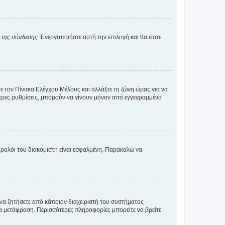
α της σύνδεσης
. Ενεργοποιήστε αυτή την επιλογή και θα είστε
τε τον Πίνακα Ελέγχου Μέλους και αλλάξτε τη ζώνη ώρας για να
ότερες ρυθμίσεις, μπορούν να γίνουν μόνον από εγγεγραμμένα
ο ρολόι του διακομιστή είναι εσφαλμένη. Παρακαλώ να
 να ζητήσετε από κάποιον διαχειριστή του συστήματος
έα μετάφραση. Περισσότερες πληροφορίες μπορείτε να βρείτε