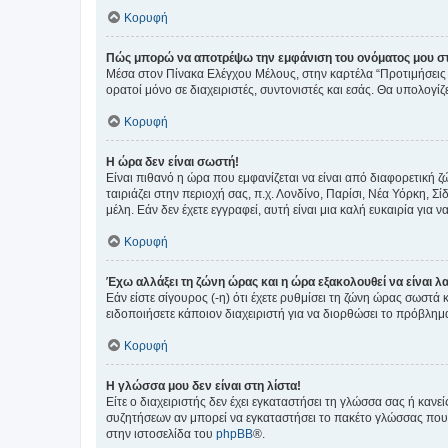
Κορυφή
Πώς μπορώ να αποτρέψω την εμφάνιση του ονόματος μου στ
Μέσα στον Πίνακα Ελέγχου Μέλους, στην καρτέλα “Προτιμήσεις 
ορατοί μόνο σε διαχειριστές, συντονιστές και εσάς. Θα υπολογί
Κορυφή
Η ώρα δεν είναι σωστή!
Είναι πιθανό η ώρα που εμφανίζεται να είναι από διαφορετική 
ταιριάζει στην περιοχή σας, π.χ. Λονδίνο, Παρίσι, Νέα Υόρκη,
μέλη. Εάν δεν έχετε εγγραφεί, αυτή είναι μια καλή ευκαιρία για να
Κορυφή
Έχω αλλάξει τη ζώνη ώρας και η ώρα εξακολουθεί να είναι λ
Εάν είστε σίγουρος (-η) ότι έχετε ρυθμίσει τη ζώνη ώρας σωστά
ειδοποιήσετε κάποιον διαχειριστή για να διορθώσει το πρόβλημ
Κορυφή
Η γλώσσα μου δεν είναι στη λίστα!
Είτε ο διαχειριστής δεν έχει εγκαταστήσει τη γλώσσα σας ή κα
συζητήσεων αν μπορεί να εγκαταστήσει το πακέτο γλώσσας που 
στην ιστοσελίδα του
phpBB
®.