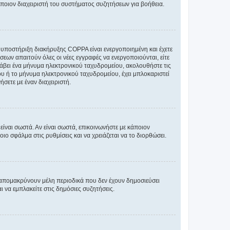
άποιον διαχειριστή του συστήματος συζητήσεων για βοήθεια.
η υποστήριξη διακήρυξης COPPA είναι ενεργοποιημένη και έχετε
σεων απαιτούν όλες οι νέες εγγραφές να ενεργοποιούνται, είτε
 λάβει ένα μήνυμα ηλεκτρονικού ταχυδρομείου, ακολουθήστε τις
υ ή το μήνυμα ηλεκτρονικού ταχυδρομείου, έχει μπλοκαριστεί
σετε με έναν διαχειριστή.
ίναι σωστά. Αν είναι σωστά, επικοινωνήστε με κάποιον
οιο σφάλμα στις ρυθμίσεις και να χρειάζεται να το διορθώσει.
 απομακρύνουν μέλη περιοδικά που δεν έχουν δημοσιεύσει
 να εμπλακείτε στις δημόσιες συζητήσεις.