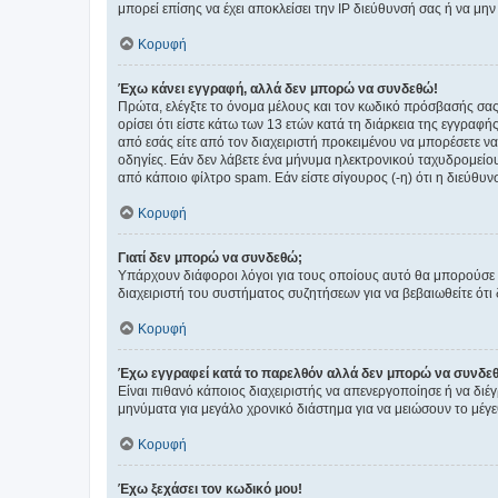
μπορεί επίσης να έχει αποκλείσει την IP διεύθυνσή σας ή να μ
Κορυφή
Έχω κάνει εγγραφή, αλλά δεν μπορώ να συνδεθώ!
Πρώτα, ελέγξτε το όνομα μέλους και τον κωδικό πρόσβασής σας.
ορίσει ότι είστε κάτω των 13 ετών κατά τη διάρκεια της εγγραφ
από εσάς είτε από τον διαχειριστή προκειμένου να μπορέσετε ν
οδηγίες. Εάν δεν λάβετε ένα μήνυμα ηλεκτρονικού ταχυδρομείο
από κάποιο φίλτρο spam. Εάν είστε σίγουρος (-η) ότι η διεύθυ
Κορυφή
Γιατί δεν μπορώ να συνδεθώ;
Υπάρχουν διάφοροι λόγοι για τους οποίους αυτό θα μπορούσε να
διαχειριστή του συστήματος συζητήσεων για να βεβαιωθείτε ότι δ
Κορυφή
Έχω εγγραφεί κατά το παρελθόν αλλά δεν μπορώ να συνδε
Είναι πιθανό κάποιος διαχειριστής να απενεργοποίησε ή να δι
μηνύματα για μεγάλο χρονικό διάστημα για να μειώσουν το μέγε
Κορυφή
Έχω ξεχάσει τον κωδικό μου!