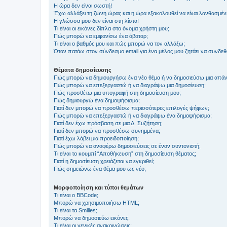
Η ώρα δεν είναι σωστή!
Έχω αλλάξει τη ζώνη ώρας και η ώρα εξακολουθεί να είναι λανθασμέν
Η γλώσσα μου δεν είναι στη λίστα!
Τι είναι οι εικόνες δίπλα στο όνομα χρήστη μου;
Πώς μπορώ να εμφανίσω ένα άβαταρ;
Τι είναι ο βαθμός μου και πώς μπορώ να τον αλλάξω;
Όταν πατάω στον σύνδεσμο email για ένα μέλος μου ζητάει να συνδε
Θέματα δημοσίευσης
Πώς μπορώ να δημιουργήσω ένα νέο θέμα ή να δημοσιεύσω μια απάν
Πώς μπορώ να επεξεργαστώ ή να διαγράψω μια δημοσίευση;
Πώς προσθέτω μια υπογραφή στη δημοσίευση μου;
Πώς δημιουργώ ένα δημοψήφισμα;
Γιατί δεν μπορώ να προσθέσω περισσότερες επιλογές ψήφων;
Πώς μπορώ να επεξεργαστώ ή να διαγράψω ένα δημοψήφισμα;
Γιατί δεν έχω πρόσβαση σε μια Δ. Συζήτηση;
Γιατί δεν μπορώ να προσθέσω συνημμένα;
Γιατί έχω λάβει μια προειδοποίηση;
Πώς μπορώ να αναφέρω δημοσιεύσεις σε έναν συντονιστή;
Τι είναι το κουμπί “Αποθήκευση” στη δημοσίευση θέματος;
Γιατί η δημοσίευση χρειάζεται να εγκριθεί;
Πώς σημειώνω ένα θέμα μου ως νέο;
Μορφοποίηση και τύποι θεμάτων
Τι είναι ο BBCode;
Μπορώ να χρησιμοποιήσω HTML;
Τι είναι τα Smilies;
Μπορώ να δημοσιεύω εικόνες;
Τι είναι οι γενικές ανακοινώσεις;