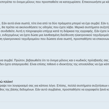
ην επιτρέπει το όνομα μέλους που προσπαθείτε να καταχωρίσετε. Επικοινωνήστε με κ
 Εάν αυτά είναι σωστά, τότε ένα από τα δύο πράγματα μπορεί να έχει συμβεί. Εάν 
ής, θα πρέπει να ακολουθήσετε τις οδηγίες που έχετε λάβει. Μερικά συστήματα συζητή
α συνδεθείτε. Αυτή η πληροφορία υπήρχε κατά τη διάρκεια της εγγραφής. Εάν έχετε
υ, ενδεχομένως να έχετε δώσει μια λανθασμένη διεύθυνση ηλεκτρονικού ταχυδρομείο
νση ηλεκτρονικού ταχυδρομείου που δώσατε είναι σωστή, προσπαθήστε να επικοινωνή
 συμβεί. Πρώτον, βεβαιωθείτε ότι το όνομα μέλους και ο κωδικός πρόσβασής σας ε
εν έχετε απαγορευθεί. Είναι επίσης πιθανό ο ιδιοκτήτης της ιστοσελίδας να έχει κάπ
θώ πλέον!
έγραψε τον λογαριασμό σας για κάποιο λόγο. Επίσης, πολλά συστήματα συζητήσεων
θος της βάσης δεδομένων. Εάν αυτό συμβαίνει, προσπαθήστε να εγγραφείτε ξανά και