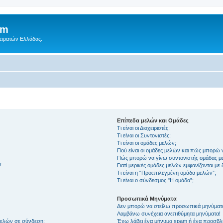
um
Πειρατών Ελλάδας.
Επίπεδα μελών και Ομάδες
Τι είναι οι Διαχειριστές;
Τι είναι οι Συντονιστές;
Τι είναι οι ομάδες μελών;
Πού είναι οι ομάδες μελών και πώς μπορώ 
Πώς μπορώ να γίνω συντονιστής ομάδας μ
!
Γιατί μερικές ομάδες μελών εμφανίζονται με
Τι είναι η “Προεπιλεγμένη ομάδα μελών”;
Τι είναι ο σύνδεσμος "Η ομάδα”;
Προσωπικά Μηνύματα
Δεν μπορώ να στείλω προσωπικά μηνύματ
Λαμβάνω συνέχεια ανεπιθύμητα μηνύματα!
μελών σε σύνδεση;
Έχω λάβει ένα μήνυμα spam ή ένα προσβλη