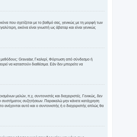
κόνα που σχετίζεται με το βαθμό σας, γενικώς με τη μορφή των
αλύτερη, εικόνα είναι γνωστή ως άβαταρ και είναι γενικώς
ς μεθόδους: Gravatar, Γκαλερί, Φόρτωση από σύνδεσμο ή
ορεί να καταστούν διαθέσιμα. Εάν δεν μπορείτε να
σμένων μελών, π.χ. συντονιστές και διαχειριστές. Γενικώς, δεν
του συστήματος συζητήσεων. Παρακαλώ μην κάνετε κατάχρηση
ο ανέχονται αυτό και ο συντονιστής ή ο διαχειριστής απλώς θα