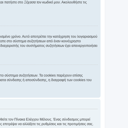
και πατήστε στο
Ξέχασα τον κωδικό μου
. Ακολουθήστε τις
ρισμένο χρόνο. Αυτό αποτρέπει την κατάχρηση του λογαριασμού
έεστε στο σύστημα συζητήσεων από έναν κοινόχρηστο
 ο διαχειριστής του συστήματος συζητήσεων έχει απενεργοποιήσει
στο σύστημα συζητήσεων. Τα cookies παρέχουν επίσης
ματα σύνδεσης ή αποσύνδεσης, η διαγραφή των cookies του
εφθείτε τον Πίνακα Ελέγχου Μέλους. Ένας σύνδεσμος μπορεί
ιτρέψει να αλλάξετε τις ρυθμίσεις και τις προτιμήσεις σας.