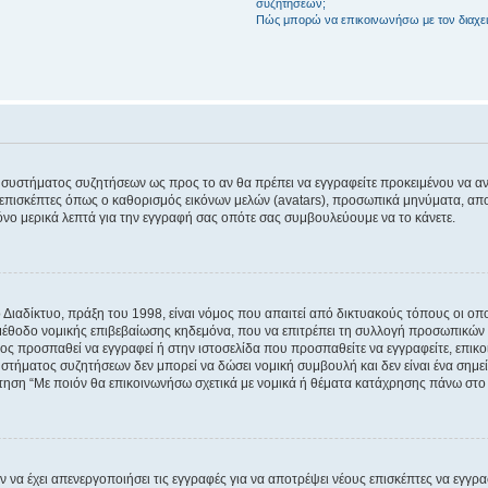
συζητήσεων;
Πώς μπορώ να επικοινωνήσω με τον διαχει
του συστήματος συζητήσεων ως προς το αν θα πρέπει να εγγραφείτε προκειμένου να 
ε επισκέπτες όπως ο καθορισμός εικόνων μελών (avatars), προσωπικά μηνύματα, 
μόνο μερικά λεπτά για την εγγραφή σας οπότε σας συμβουλεύουμε να το κάνετε.
ιαδίκτυο, πράξη του 1998, είναι νόμος που απαιτεί από δικτυακούς τόπους οι ο
μέθοδο νομικής επιβεβαίωσης κηδεμόνα, που να επιτρέπει τη συλλογή προσωπικών 
ποίος προσπαθεί να εγγραφεί ή στην ιστοσελίδα που προσπαθείτε να εγγραφείτε, επ
 συστήματος συζητήσεων δεν μπορεί να δώσει νομική συμβουλή και δεν είναι ένα ση
ώτηση “Με ποιόν θα επικοινωνήσω σχετικά με νομικά ή θέματα κατάχρησης πάνω στο
ν να έχει απενεργοποιήσει τις εγγραφές για να αποτρέψει νέους επισκέπτες να εγγ