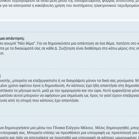
ονικού ταχυδρομείου σε άλλα μέλη μέσω της ενσωματωμένης φόρμας αποστολής μη
νεται για να αποτραπεί η κακόβουλη χρήση του συστήματος ηλεκτρονικού ταχυδρομεί
μια απάντηση;
στο κουμπί “Νέο θέμα”. Για να δημοσιεύσετε μια απάντηση σε ένα θέμα, πατήστε στο 
τα με τα δικαιώματά σας σε κάθε Δ. Συζήτηση είναι διαθέσιμη στο κάτω μέρος στις 
λπ.
;
νιστής, μπορείτε να επεξεργαστείτε ή να διαγράψετε μόνον τα δικά σας μηνύματα. 
μένο χρόνο αφότου έγινε η δημοσίευση. Αν κάποιος έχει ήδη απαντήσει στη δημοσίε
τήκατε το μήνυμα αυτό, μαζί με την ημερομηνία και την ώρα. Αυτό εμφανίζεται μόνο
 ωστόσο αυτοί μπορούν να αφήσουν μια σημείωση ως προς το γιατί έχουν επεξεργασ
υση από τη στιγμή που κάποιος έχει απαντήσει.
α δημιουργήσετε μια μέσω του Πίνακα Ελέγχου Μέλους. Μόλις δημιουργηθεί, μπορε
 υπογραφή σας. Μπορείτε επίσης να προσθέσετε μια υπογραφή ως προεπιλογή για ό
ορείτε και πάλι να αποτρέψετε να προστεθεί μια υπογραφή σε κάποιες μεμονωμένες