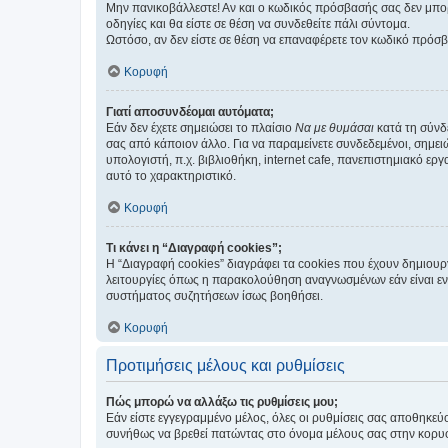
Μην πανικοβάλλεστε! Αν και ο κωδικός πρόσβασής σας δεν μπορ
οδηγίες και θα είστε σε θέση να συνδεθείτε πάλι σύντομα.
Ωστόσο, αν δεν είστε σε θέση να επαναφέρετε τον κωδικό πρόσ
Κορυφή
Γιατί αποσυνδέομαι αυτόματα;
Εάν δεν έχετε σημειώσει το πλαίσιο
Να με θυμάσαι
κατά τη σύνδ
σας από κάποιον άλλο. Για να παραμείνετε συνδεδεμένοι, σημει
υπολογιστή, π.χ. βιβλιοθήκη, internet cafe, πανεπιστημιακό ερ
αυτό το χαρακτηριστικό.
Κορυφή
Τι κάνει η “Διαγραφή cookies”;
Η “Διαγραφή cookies” διαγράφει τα cookies που έχουν δημιου
λειτουργίες όπως η παρακολούθηση αναγνωσμένων εάν είναι εν
συστήματος συζητήσεων ίσως βοηθήσει.
Κορυφή
Προτιμήσεις μέλους και ρυθμίσεις
Πώς μπορώ να αλλάξω τις ρυθμίσεις μου;
Εάν είστε εγγεγραμμένο μέλος, όλες οι ρυθμίσεις σας αποθηκε
συνήθως να βρεθεί πατώντας στο όνομα μέλους σας στην κορυφή