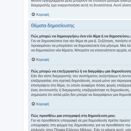
Μόνον εγγεγραμμένα μέλη μπορούν να στείλουν μήνυμα ηλεκτρ
διαχειριστής έχει ενεργοποιήσει αυτή τη δυνατότητα. Αυτό γί
Κορυφή
Θέματα δημοσίευσης
Πώς μπορώ να δημιουργήσω ένα νέο θέμα ή να δημοσιεύσω 
Για να δημοσιεύσετε ένα νέο θέμα σε μια Δ. Συζήτηση, πατήστε 
προκειμένου να μπορέσετε να δημοσιεύσετε ένα μήνυμα. Μια λίσ
να δημοσιεύετε νέα θέματα, Μπορείτε να επισυνάπτετε αρχεία, κ
Κορυφή
Πώς μπορώ να επεξεργαστώ ή να διαγράψω μια δημοσίευση
Εάν δεν είστε διαχειριστής του συστήματος συζητήσεων ή συντο
επεξεργασίας στη σχετική δημοσίευση, συχνά μόνο για περιορισ
επιστρέψετε στο θέμα, το οποίο αναφέρει πόσες φορές επεξεργασ
ένας συντονιστής ή διαχειριστής επεξεργάστηκε τη δημοσίευση,
σημειώστε ότι απλά μέλη δεν μπορεί να διαγράψουν μια δημοσίε
Κορυφή
Πώς προσθέτω μια υπογραφή στη δημοσίευση μου;
Για να προσθέσετε υπογραφή σε μια δημοσίευση πρέπει πρώτα ν
υπογραφής
στη φόρμα της δημοσίευσης για να προσθέσετε την
επιλογής στον Πίνακα Ελέγχου Μέλους. Εάν το κάνετε αυτό, μπ