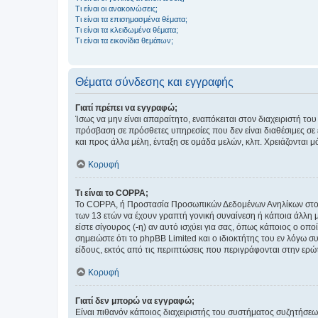
Τι είναι οι ανακοινώσεις;
Τι είναι τα επισημασμένα θέματα;
Τι είναι τα κλειδωμένα θέματα;
Τι είναι τα εικονίδια θεμάτων;
Θέματα σύνδεσης και εγγραφής
Γιατί πρέπει να εγγραφώ;
Ίσως να μην είναι απαραίτητο, εναπόκειται στον διαχειριστή 
πρόσβαση σε πρόσθετες υπηρεσίες που δεν είναι διαθέσιμες σ
και προς άλλα μέλη, ένταξη σε ομάδα μελών, κλπ. Χρειάζονται 
Κορυφή
Τι είναι το COPPA;
Το COPPA, ή Προστασία Προσωπικών Δεδομένων Ανηλίκων στο Δ
των 13 ετών να έχουν γραπτή γονική συναίνεση ή κάποια άλλη 
είστε σίγουρος (-η) αν αυτό ισχύει για σας, όπως κάποιος ο ο
σημειώστε ότι το phpBB Limited και ο ιδιοκτήτης του εν λόγω
είδους, εκτός από τις περιπτώσεις που περιγράφονται στην ερ
Κορυφή
Γιατί δεν μπορώ να εγγραφώ;
Είναι πιθανόν κάποιος διαχειριστής του συστήματος συζητήσεω