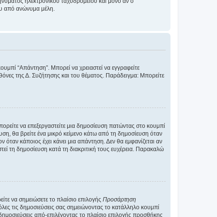
νύματος ηλεκτρονικού ταχυδρομείου και μόνο αν ο
ου από ανώνυμα μέλη.
κουμπί “Απάντηση”. Μπορεί να χρειαστεί να εγγραφείτε
οθόνες της Δ. Συζήτησης και του θέματος. Παράδειγμα: Μπορείτε
Μπορείτε να επεξεργαστείτε μια δημοσίευση πατώντας στο κουμπί
υση, θα βρείτε ένα μικρό κείμενο κάτω από τη δημοσίευση όταν
ν όταν κάποιος έχει κάνει μια απάντηση. Δεν θα εμφανίζεται αν
τεί τη δημοσίευση κατά τη διακριτική τους ευχέρεια. Παρακαλώ
ίτε να σημειώσετε το πλαίσιο επιλογής
Προσάρτηση
λες τις δημοσιεύσεις σας σημειώνοντας το κατάλληλο κουμπί
 δημοσιεύσεις από-επιλέγοντας το πλαίσιο επιλογής προσθήκης