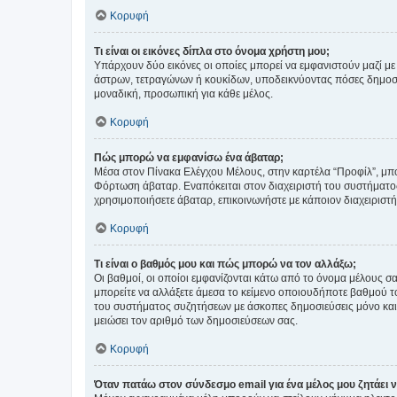
Κορυφή
Τι είναι οι εικόνες δίπλα στο όνομα χρήστη μου;
Υπάρχουν δύο εικόνες οι οποίες μπορεί να εμφανιστούν μαζί με
άστρων, τετραγώνων ή κουκίδων, υποδεικνύοντας πόσες δημοσιεύ
μοναδική, προσωπική για κάθε μέλος.
Κορυφή
Πώς μπορώ να εμφανίσω ένα άβαταρ;
Μέσα στον Πίνακα Ελέγχου Μέλους, στην καρτέλα “Προφίλ”, μπο
Φόρτωση άβαταρ. Εναπόκειται στον διαχειριστή του συστήματος 
χρησιμοποιήσετε άβαταρ, επικοινωνήστε με κάποιον διαχειριστ
Κορυφή
Τι είναι ο βαθμός μου και πώς μπορώ να τον αλλάξω;
Οι βαθμοί, οι οποίοι εμφανίζονται κάτω από το όνομα μέλους σα
μπορείτε να αλλάξετε άμεσα το κείμενο οποιουδήποτε βαθμού 
του συστήματος συζητήσεων με άσκοπες δημοσιεύσεις μόνο και 
μειώσει τον αριθμό των δημοσιεύσεων σας.
Κορυφή
Όταν πατάω στον σύνδεσμο email για ένα μέλος μου ζητάει 