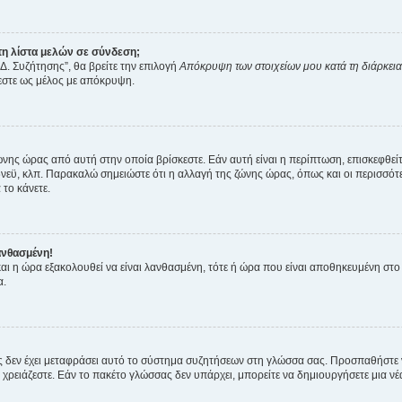
η λίστα μελών σε σύνδεση;
Δ. Συζήτησης”, θα βρείτε την επιλογή
Απόκρυψη των στοιχείων μου κατά τη διάρκει
ζεστε ως μέλος με απόκρυψη.
ζώνης ώρας από αυτή στην οποία βρίσκεστε. Εάν αυτή είναι η περίπτωση, επισκεφθεί
 Σίδνεϋ, κλπ. Παρακαλώ σημειώστε ότι η αλλαγή της ζώνης ώρας, όπως και οι περισσ
 το κάνετε.
ανθασμένη!
 και η ώρα εξακολουθεί να είναι λανθασμένη, τότε ή ώρα που είναι αποθηκευμένη στ
α.
νείς δεν έχει μεταφράσει αυτό το σύστημα συζητήσεων στη γλώσσα σας. Προσπαθήστε
χρειάζεστε. Εάν το πακέτο γλώσσας δεν υπάρχει, μπορείτε να δημιουργήσετε μια ν