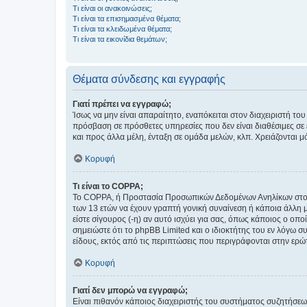
Τι είναι οι ανακοινώσεις;
Τι είναι τα επισημασμένα θέματα;
Τι είναι τα κλειδωμένα θέματα;
Τι είναι τα εικονίδια θεμάτων;
Θέματα σύνδεσης και εγγραφής
Γιατί πρέπει να εγγραφώ;
Ίσως να μην είναι απαραίτητο, εναπόκειται στον διαχειριστή 
πρόσβαση σε πρόσθετες υπηρεσίες που δεν είναι διαθέσιμες σ
και προς άλλα μέλη, ένταξη σε ομάδα μελών, κλπ. Χρειάζονται 
Κορυφή
Τι είναι το COPPA;
Το COPPA, ή Προστασία Προσωπικών Δεδομένων Ανηλίκων στο Δ
των 13 ετών να έχουν γραπτή γονική συναίνεση ή κάποια άλλη 
είστε σίγουρος (-η) αν αυτό ισχύει για σας, όπως κάποιος ο ο
σημειώστε ότι το phpBB Limited και ο ιδιοκτήτης του εν λόγω
είδους, εκτός από τις περιπτώσεις που περιγράφονται στην ερ
Κορυφή
Γιατί δεν μπορώ να εγγραφώ;
Είναι πιθανόν κάποιος διαχειριστής του συστήματος συζητήσεω