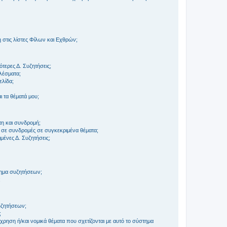
στις λίστες Φίλων και Εχθρών;
τερες Δ. Συζητήσεις;
ελέσματα;
ελίδα;
 τα θέματά μου;
τη και συνδρομή;
 σε συνδρομές σε συγκεκριμένα θέματα;
ένες Δ. Συζητήσεις;
τημα συζητήσεων;
;
συζητήσεων;
;
ρηση ή/και νομικά θέματα που σχετίζονται με αυτό το σύστημα