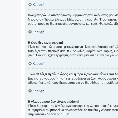
Κορυφή
Πώς μπορώ να αποτρέψω την εμφάνιση του ονόματος μου στ
Μέσα στον Πίνακα Ελέγχου Μέλους, στην καρτέλα “Προτιμήσεις 
ορατοί μόνο σε διαχειριστές, συντονιστές και εσάς. Θα υπολογί
Κορυφή
Η ώρα δεν είναι σωστή!
Είναι πιθανό η ώρα που εμφανίζεται να είναι από διαφορετική 
ταιριάζει στην περιοχή σας, π.χ. Λονδίνο, Παρίσι, Νέα Υόρκη,
μέλη. Εάν δεν έχετε εγγραφεί, αυτή είναι μια καλή ευκαιρία για να
Κορυφή
Έχω αλλάξει τη ζώνη ώρας και η ώρα εξακολουθεί να είναι λ
Εάν είστε σίγουρος (-η) ότι έχετε ρυθμίσει τη ζώνη ώρας σωστά
ειδοποιήσετε κάποιον διαχειριστή για να διορθώσει το πρόβλημ
Κορυφή
Η γλώσσα μου δεν είναι στη λίστα!
Είτε ο διαχειριστής δεν έχει εγκαταστήσει τη γλώσσα σας ή κα
συζητήσεων αν μπορεί να εγκαταστήσει το πακέτο γλώσσας που 
στην ιστοσελίδα του
phpBB
®.