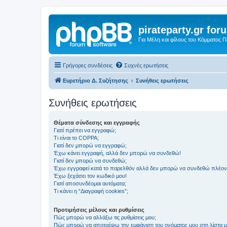
pirateparty.gr for
Για Μέλη και φίλους του Κόμματος 
Γρήγορες συνδέσεις
Συχνές ερωτήσεις
Ευρετήριο Δ. Συζήτησης
Συνήθεις ερωτήσεις
Συνήθεις ερωτήσεις
Θέματα σύνδεσης και εγγραφής
Γιατί πρέπει να εγγραφώ;
Τι είναι το COPPA;
Γιατί δεν μπορώ να εγγραφώ;
Έχω κάνει εγγραφή, αλλά δεν μπορώ να συνδεθώ!
Γιατί δεν μπορώ να συνδεθώ;
Έχω εγγραφεί κατά το παρελθόν αλλά δεν μπορώ να συνδεθώ πλέον
Έχω ξεχάσει τον κωδικό μου!
Γιατί αποσυνδέομαι αυτόματα;
Τι κάνει η “Διαγραφή cookies”;
Προτιμήσεις μέλους και ρυθμίσεις
Πώς μπορώ να αλλάξω τις ρυθμίσεις μου;
Πώς μπορώ να αποτρέψω την εμφάνιση του ονόματος μου στη λίστα 