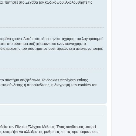
και πατήστε στο
Ξέχασα τον κωδικό μου
. Ακολουθήστε τις
ρισμένο χρόνο. Αυτό αποτρέπει την κατάχρηση του λογαριασμού
έεστε στο σύστημα συζητήσεων από έναν κοινόχρηστο
 ο διαχειριστής του συστήματος συζητήσεων έχει απενεργοποιήσει
στο σύστημα συζητήσεων. Τα cookies παρέχουν επίσης
ματα σύνδεσης ή αποσύνδεσης, η διαγραφή των cookies του
εφθείτε τον Πίνακα Ελέγχου Μέλους. Ένας σύνδεσμος μπορεί
ιτρέψει να αλλάξετε τις ρυθμίσεις και τις προτιμήσεις σας.