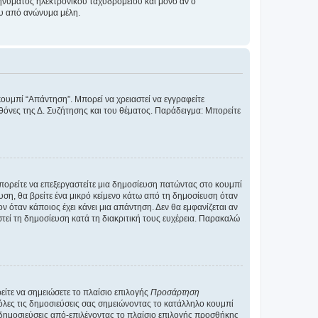
νύματος ηλεκτρονικού ταχυδρομείου και μόνο αν ο
ου από ανώνυμα μέλη.
κουμπί “Απάντηση”. Μπορεί να χρειαστεί να εγγραφείτε
οθόνες της Δ. Συζήτησης και του θέματος. Παράδειγμα: Μπορείτε
Μπορείτε να επεξεργαστείτε μια δημοσίευση πατώντας στο κουμπί
υση, θα βρείτε ένα μικρό κείμενο κάτω από τη δημοσίευση όταν
ν όταν κάποιος έχει κάνει μια απάντηση. Δεν θα εμφανίζεται αν
τεί τη δημοσίευση κατά τη διακριτική τους ευχέρεια. Παρακαλώ
ίτε να σημειώσετε το πλαίσιο επιλογής
Προσάρτηση
λες τις δημοσιεύσεις σας σημειώνοντας το κατάλληλο κουμπί
 δημοσιεύσεις από-επιλέγοντας το πλαίσιο επιλογής προσθήκης