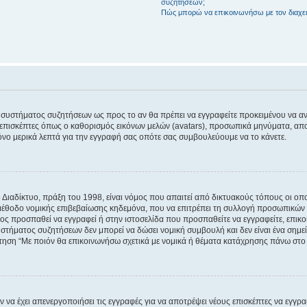
συζητήσεων;
Πώς μπορώ να επικοινωνήσω με τον διαχει
του συστήματος συζητήσεων ως προς το αν θα πρέπει να εγγραφείτε προκειμένου να 
ε επισκέπτες όπως ο καθορισμός εικόνων μελών (avatars), προσωπικά μηνύματα, 
μόνο μερικά λεπτά για την εγγραφή σας οπότε σας συμβουλεύουμε να το κάνετε.
ιαδίκτυο, πράξη του 1998, είναι νόμος που απαιτεί από δικτυακούς τόπους οι ο
μέθοδο νομικής επιβεβαίωσης κηδεμόνα, που να επιτρέπει τη συλλογή προσωπικών 
ποίος προσπαθεί να εγγραφεί ή στην ιστοσελίδα που προσπαθείτε να εγγραφείτε, επ
 συστήματος συζητήσεων δεν μπορεί να δώσει νομική συμβουλή και δεν είναι ένα ση
ώτηση “Με ποιόν θα επικοινωνήσω σχετικά με νομικά ή θέματα κατάχρησης πάνω στο
ν να έχει απενεργοποιήσει τις εγγραφές για να αποτρέψει νέους επισκέπτες να εγγ