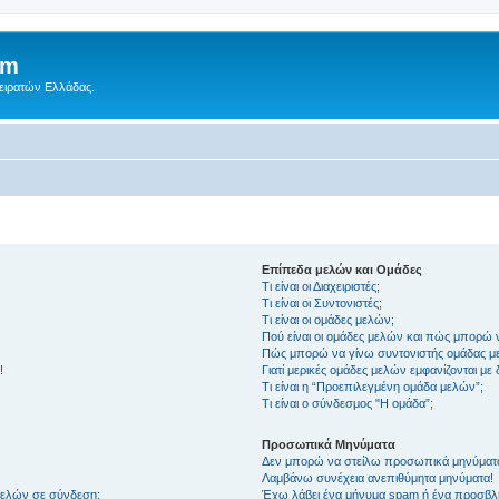
um
Πειρατών Ελλάδας.
Επίπεδα μελών και Ομάδες
Τι είναι οι Διαχειριστές;
Τι είναι οι Συντονιστές;
Τι είναι οι ομάδες μελών;
Πού είναι οι ομάδες μελών και πώς μπορώ 
Πώς μπορώ να γίνω συντονιστής ομάδας μ
!
Γιατί μερικές ομάδες μελών εμφανίζονται με
Τι είναι η “Προεπιλεγμένη ομάδα μελών”;
Τι είναι ο σύνδεσμος "Η ομάδα”;
Προσωπικά Μηνύματα
Δεν μπορώ να στείλω προσωπικά μηνύματ
Λαμβάνω συνέχεια ανεπιθύμητα μηνύματα!
μελών σε σύνδεση;
Έχω λάβει ένα μήνυμα spam ή ένα προσβλη