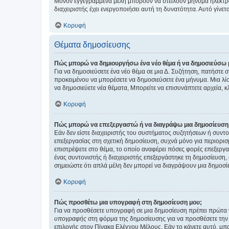
Μόνον εγγεγραμμένα μέλη μπορούν να στείλουν μήνυμα ηλεκτρ
διαχειριστής έχει ενεργοποιήσει αυτή τη δυνατότητα. Αυτό γί
Κορυφή
Θέματα δημοσίευσης
Πώς μπορώ να δημιουργήσω ένα νέο θέμα ή να δημοσιεύσω 
Για να δημοσιεύσετε ένα νέο θέμα σε μια Δ. Συζήτηση, πατήστε 
προκειμένου να μπορέσετε να δημοσιεύσετε ένα μήνυμα. Μια λίσ
να δημοσιεύετε νέα θέματα, Μπορείτε να επισυνάπτετε αρχεία, κ
Κορυφή
Πώς μπορώ να επεξεργαστώ ή να διαγράψω μια δημοσίευση
Εάν δεν είστε διαχειριστής του συστήματος συζητήσεων ή συντο
επεξεργασίας στη σχετική δημοσίευση, συχνά μόνο για περιορισ
επιστρέψετε στο θέμα, το οποίο αναφέρει πόσες φορές επεξεργασ
ένας συντονιστής ή διαχειριστής επεξεργάστηκε τη δημοσίευση,
σημειώστε ότι απλά μέλη δεν μπορεί να διαγράψουν μια δημοσίε
Κορυφή
Πώς προσθέτω μια υπογραφή στη δημοσίευση μου;
Για να προσθέσετε υπογραφή σε μια δημοσίευση πρέπει πρώτα ν
υπογραφής
στη φόρμα της δημοσίευσης για να προσθέσετε την
επιλογής στον Πίνακα Ελέγχου Μέλους. Εάν το κάνετε αυτό, μπ