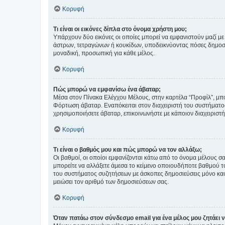
Κορυφή
Τι είναι οι εικόνες δίπλα στο όνομα χρήστη μου;
Υπάρχουν δύο εικόνες οι οποίες μπορεί να εμφανιστούν μαζί με
άστρων, τετραγώνων ή κουκίδων, υποδεικνύοντας πόσες δημοσιεύ
μοναδική, προσωπική για κάθε μέλος.
Κορυφή
Πώς μπορώ να εμφανίσω ένα άβαταρ;
Μέσα στον Πίνακα Ελέγχου Μέλους, στην καρτέλα “Προφίλ”, μπο
Φόρτωση άβαταρ. Εναπόκειται στον διαχειριστή του συστήματος 
χρησιμοποιήσετε άβαταρ, επικοινωνήστε με κάποιον διαχειριστ
Κορυφή
Τι είναι ο βαθμός μου και πώς μπορώ να τον αλλάξω;
Οι βαθμοί, οι οποίοι εμφανίζονται κάτω από το όνομα μέλους σα
μπορείτε να αλλάξετε άμεσα το κείμενο οποιουδήποτε βαθμού 
του συστήματος συζητήσεων με άσκοπες δημοσιεύσεις μόνο και 
μειώσει τον αριθμό των δημοσιεύσεων σας.
Κορυφή
Όταν πατάω στον σύνδεσμο email για ένα μέλος μου ζητάει 