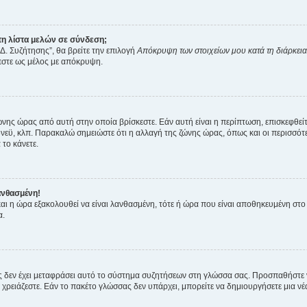
η λίστα μελών σε σύνδεση;
Δ. Συζήτησης”, θα βρείτε την επιλογή
Απόκρυψη των στοιχείων μου κατά τη διάρκει
ζεστε ως μέλος με απόκρυψη.
ζώνης ώρας από αυτή στην οποία βρίσκεστε. Εάν αυτή είναι η περίπτωση, επισκεφθεί
 Σίδνεϋ, κλπ. Παρακαλώ σημειώστε ότι η αλλαγή της ζώνης ώρας, όπως και οι περισσ
 το κάνετε.
ανθασμένη!
 και η ώρα εξακολουθεί να είναι λανθασμένη, τότε ή ώρα που είναι αποθηκευμένη στ
α.
νείς δεν έχει μεταφράσει αυτό το σύστημα συζητήσεων στη γλώσσα σας. Προσπαθήστε
χρειάζεστε. Εάν το πακέτο γλώσσας δεν υπάρχει, μπορείτε να δημιουργήσετε μια ν