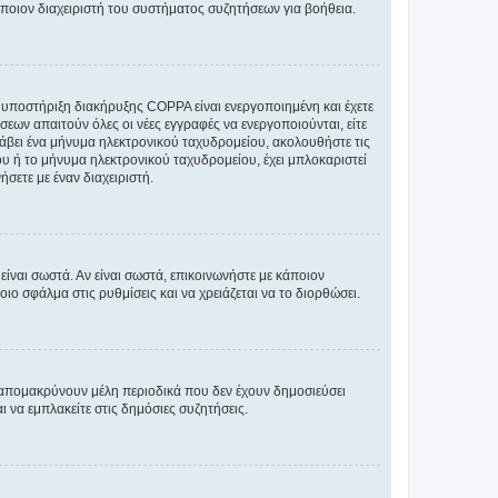
άποιον διαχειριστή του συστήματος συζητήσεων για βοήθεια.
η υποστήριξη διακήρυξης COPPA είναι ενεργοποιημένη και έχετε
σεων απαιτούν όλες οι νέες εγγραφές να ενεργοποιούνται, είτε
 λάβει ένα μήνυμα ηλεκτρονικού ταχυδρομείου, ακολουθήστε τις
υ ή το μήνυμα ηλεκτρονικού ταχυδρομείου, έχει μπλοκαριστεί
σετε με έναν διαχειριστή.
ίναι σωστά. Αν είναι σωστά, επικοινωνήστε με κάποιον
οιο σφάλμα στις ρυθμίσεις και να χρειάζεται να το διορθώσει.
 απομακρύνουν μέλη περιοδικά που δεν έχουν δημοσιεύσει
 να εμπλακείτε στις δημόσιες συζητήσεις.