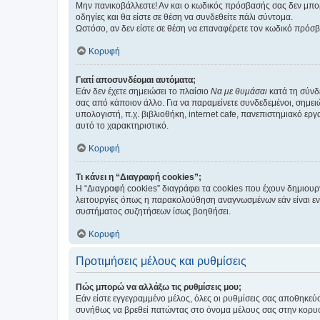
Μην πανικοβάλλεστε! Αν και ο κωδικός πρόσβασής σας δεν μπορ
οδηγίες και θα είστε σε θέση να συνδεθείτε πάλι σύντομα.
Ωστόσο, αν δεν είστε σε θέση να επαναφέρετε τον κωδικό πρόσ
Κορυφή
Γιατί αποσυνδέομαι αυτόματα;
Εάν δεν έχετε σημειώσει το πλαίσιο
Να με θυμάσαι
κατά τη σύνδ
σας από κάποιον άλλο. Για να παραμείνετε συνδεδεμένοι, σημει
υπολογιστή, π.χ. βιβλιοθήκη, internet cafe, πανεπιστημιακό ερ
αυτό το χαρακτηριστικό.
Κορυφή
Τι κάνει η “Διαγραφή cookies”;
Η “Διαγραφή cookies” διαγράφει τα cookies που έχουν δημιου
λειτουργίες όπως η παρακολούθηση αναγνωσμένων εάν είναι εν
συστήματος συζητήσεων ίσως βοηθήσει.
Κορυφή
Προτιμήσεις μέλους και ρυθμίσεις
Πώς μπορώ να αλλάξω τις ρυθμίσεις μου;
Εάν είστε εγγεγραμμένο μέλος, όλες οι ρυθμίσεις σας αποθηκε
συνήθως να βρεθεί πατώντας στο όνομα μέλους σας στην κορυφή