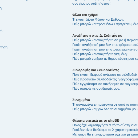
συστήματος συζητήσεων!
η!
Φίλοι και εχθροί
Τι είναι η λίστα Φίλων και Εχθρών;
Πώς μπορώ να προσθέσω / αφαιρέσω μέλη 
θώ;
Αναζήτηση στις Δ. Συζητήσεις
Πώς μπορώ να αναζητήσω σε μια ή περισσό
Γιατί η αναζήτησή μου δεν επιστρέφει αποτ
τηση;
Γιατί η αναζήτηση μου επιστρέφει μια κενή σ
Πώς μπορώ να αναζητήσω για μέλη;
Πώς μπορώ να βρω τις δημοσιεύσεις μου και
Συνδρομές και Σελιδοδείκτες
Ποια είναι η διαφορά ανάμεσα σε σελιδοδείκ
Πώς προσθέτω σελιδοδείκτες ή εγγράφομαι
Πώς εγγράφομαι σε συνδρομές σε συγκεκριμ
Πώς αφαιρώ τις συνδρομές μου;
Συνημμένα
Τι συνημμένα επιτρέπονται σε αυτό το σύσ
Πώς μπορώ να βρω όλα τα συνημμένα μου
Θέματα σχετικά με το phpBB
Ποιος έχει δημιουργήσει αυτό το σύστημα 
Γιατί δεν είναι διαθέσιμο το Χ χαρακτηριστικό
Με ποιον θα επικοινωνήσω σχετικά με κατάχ