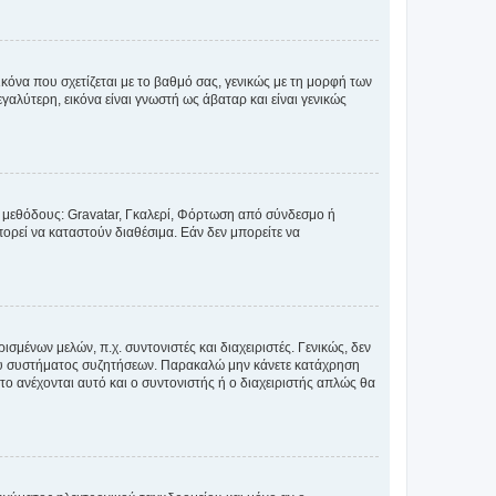
κόνα που σχετίζεται με το βαθμό σας, γενικώς με τη μορφή των
αλύτερη, εικόνα είναι γνωστή ως άβαταρ και είναι γενικώς
ς μεθόδους: Gravatar, Γκαλερί, Φόρτωση από σύνδεσμο ή
ορεί να καταστούν διαθέσιμα. Εάν δεν μπορείτε να
σμένων μελών, π.χ. συντονιστές και διαχειριστές. Γενικώς, δεν
του συστήματος συζητήσεων. Παρακαλώ μην κάνετε κατάχρηση
ο ανέχονται αυτό και ο συντονιστής ή ο διαχειριστής απλώς θα