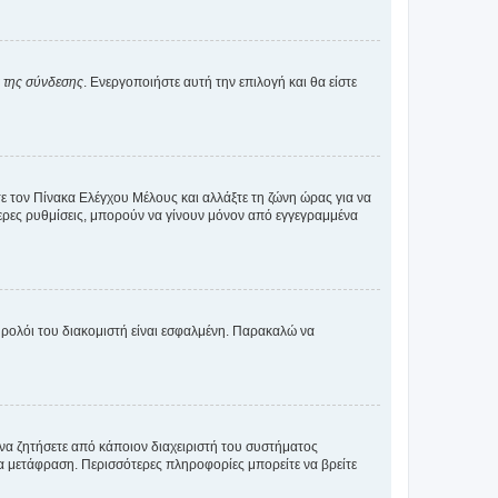
α της σύνδεσης
. Ενεργοποιήστε αυτή την επιλογή και θα είστε
τε τον Πίνακα Ελέγχου Μέλους και αλλάξτε τη ζώνη ώρας για να
ότερες ρυθμίσεις, μπορούν να γίνουν μόνον από εγγεγραμμένα
ο ρολόι του διακομιστή είναι εσφαλμένη. Παρακαλώ να
 να ζητήσετε από κάποιον διαχειριστή του συστήματος
έα μετάφραση. Περισσότερες πληροφορίες μπορείτε να βρείτε