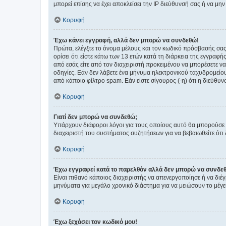
μπορεί επίσης να έχει αποκλείσει την IP διεύθυνσή σας ή να μ
Κορυφή
Έχω κάνει εγγραφή, αλλά δεν μπορώ να συνδεθώ!
Πρώτα, ελέγξτε το όνομα μέλους και τον κωδικό πρόσβασής σας.
ορίσει ότι είστε κάτω των 13 ετών κατά τη διάρκεια της εγγραφ
από εσάς είτε από τον διαχειριστή προκειμένου να μπορέσετε ν
οδηγίες. Εάν δεν λάβετε ένα μήνυμα ηλεκτρονικού ταχυδρομείο
από κάποιο φίλτρο spam. Εάν είστε σίγουρος (-η) ότι η διεύθυ
Κορυφή
Γιατί δεν μπορώ να συνδεθώ;
Υπάρχουν διάφοροι λόγοι για τους οποίους αυτό θα μπορούσε να
διαχειριστή του συστήματος συζητήσεων για να βεβαιωθείτε ότι δ
Κορυφή
Έχω εγγραφεί κατά το παρελθόν αλλά δεν μπορώ να συνδε
Είναι πιθανό κάποιος διαχειριστής να απενεργοποίησε ή να δι
μηνύματα για μεγάλο χρονικό διάστημα για να μειώσουν το μέγε
Κορυφή
Έχω ξεχάσει τον κωδικό μου!