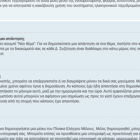
ονικού ταχυδρομείου σε άλλα μέλη μέσω της ενσωματωμένης φόρμας αποστολής μη
νεται για να αποτραπεί η κακόβουλη χρήση του συστήματος ηλεκτρονικού ταχυδρομεί
μια απάντηση;
στο κουμπί “Νέο θέμα”. Για να δημοσιεύσετε μια απάντηση σε ένα θέμα, πατήστε στο 
τα με τα δικαιώματά σας σε κάθε Δ. Συζήτηση είναι διαθέσιμη στο κάτω μέρος στις 
λπ.
;
νιστής, μπορείτε να επεξεργαστείτε ή να διαγράψετε μόνον τα δικά σας μηνύματα. 
μένο χρόνο αφότου έγινε η δημοσίευση. Αν κάποιος έχει ήδη απαντήσει στη δημοσίε
τήκατε το μήνυμα αυτό, μαζί με την ημερομηνία και την ώρα. Αυτό εμφανίζεται μόνο
 ωστόσο αυτοί μπορούν να αφήσουν μια σημείωση ως προς το γιατί έχουν επεξεργασ
υση από τη στιγμή που κάποιος έχει απαντήσει.
α δημιουργήσετε μια μέσω του Πίνακα Ελέγχου Μέλους. Μόλις δημιουργηθεί, μπορε
 υπογραφή σας. Μπορείτε επίσης να προσθέσετε μια υπογραφή ως προεπιλογή για ό
ορείτε και πάλι να αποτρέψετε να προστεθεί μια υπογραφή σε κάποιες μεμονωμένες