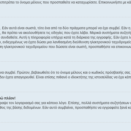
ην επιτρέπει το όνομα μέλους που προσπαθείτε να καταχωρίσετε. Επικοινωνήστε με κ
 Εάν αυτά είναι σωστά, τότε ένα από τα δύο πράγματα μπορεί να έχει συμβεί. Εάν 
ής, θα πρέπει να ακολουθήσετε τις οδηγίες που έχετε λάβει. Μερικά συστήματα συζητή
α συνδεθείτε. Αυτή η πληροφορία υπήρχε κατά τη διάρκεια της εγγραφής. Εάν έχετε
υ, ενδεχομένως να έχετε δώσει μια λανθασμένη διεύθυνση ηλεκτρονικού ταχυδρομείο
νση ηλεκτρονικού ταχυδρομείου που δώσατε είναι σωστή, προσπαθήστε να επικοινωνή
 συμβεί. Πρώτον, βεβαιωθείτε ότι το όνομα μέλους και ο κωδικός πρόσβασής σας ε
εν έχετε απαγορευθεί. Είναι επίσης πιθανό ο ιδιοκτήτης της ιστοσελίδας να έχει κάπ
θώ πλέον!
έγραψε τον λογαριασμό σας για κάποιο λόγο. Επίσης, πολλά συστήματα συζητήσεων
θος της βάσης δεδομένων. Εάν αυτό συμβαίνει, προσπαθήστε να εγγραφείτε ξανά και