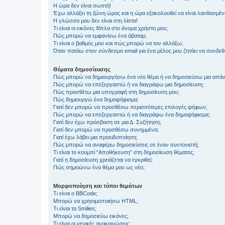
Η ώρα δεν είναι σωστή!
Έχω αλλάξει τη ζώνη ώρας και η ώρα εξακολουθεί να είναι λανθασμέν
Η γλώσσα μου δεν είναι στη λίστα!
Τι είναι οι εικόνες δίπλα στο όνομα χρήστη μου;
Πώς μπορώ να εμφανίσω ένα άβαταρ;
Τι είναι ο βαθμός μου και πώς μπορώ να τον αλλάξω;
Όταν πατάω στον σύνδεσμο email για ένα μέλος μου ζητάει να συνδε
Θέματα δημοσίευσης
Πώς μπορώ να δημιουργήσω ένα νέο θέμα ή να δημοσιεύσω μια απάν
Πώς μπορώ να επεξεργαστώ ή να διαγράψω μια δημοσίευση;
Πώς προσθέτω μια υπογραφή στη δημοσίευση μου;
Πώς δημιουργώ ένα δημοψήφισμα;
Γιατί δεν μπορώ να προσθέσω περισσότερες επιλογές ψήφων;
Πώς μπορώ να επεξεργαστώ ή να διαγράψω ένα δημοψήφισμα;
Γιατί δεν έχω πρόσβαση σε μια Δ. Συζήτηση;
Γιατί δεν μπορώ να προσθέσω συνημμένα;
Γιατί έχω λάβει μια προειδοποίηση;
Πώς μπορώ να αναφέρω δημοσιεύσεις σε έναν συντονιστή;
Τι είναι το κουμπί “Αποθήκευση” στη δημοσίευση θέματος;
Γιατί η δημοσίευση χρειάζεται να εγκριθεί;
Πώς σημειώνω ένα θέμα μου ως νέο;
Μορφοποίηση και τύποι θεμάτων
Τι είναι ο BBCode;
Μπορώ να χρησιμοποιήσω HTML;
Τι είναι τα Smilies;
Μπορώ να δημοσιεύω εικόνες;
Τι είναι οι γενικές ανακοινώσεις;