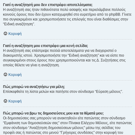
Γιατί η αναζήτησή μου δεν επιστρέφει αποτελέσματα;
Η αναζήτησή σας ήταν πιθανότατα πολύ ασαφής και περιελάμβανε πολλούς
κοινούς όρους που δεν έχουν καταχωρηθεί στο ευρετήριο από το phpBB. Γίνετε
πιο συγκεκριμένοι και χρησιμοποιήσετε τις επιλογές που είναι διαθέσιμες στην
“Ειδική αναζήτηση”.
Κορυφή
Γιατί η αναζήτηση μου επιστρέφει μια κενή σελίδα;
Η αναζήτησή σας επέστρεψε πολλά αποτελέσματα για να διαχειριστεί ο
διακομιστής ιστού. Χρησιμοποιήστε την “Ειδική αναζήτηση” και να είστε πιο
συγκεκριμένοι στους όρους που χρησιμοποιούνται και τις Δ. Συζητήσεις στις
οποίες θέλετε να γίνει η αναζήτηση.
Κορυφή
Πώς μπορώ να αναζητήσω για μέλη;
Επίσκεφθείτε τη λίστα μελών και πατήστε στον σύνδεσμο “Εύρεση μέλους”.
Κορυφή
Πώς μπορώ να βρω τις δημοσιεύσεις μου και τα θέματά μου;
Οι δημοσιεύσεις σας μπορούν να ανακτηθούν είτε πατώντας στον σύνδεσμο
“Εμφάνιση των δημοσιεύσεών σας” στον Πίνακα Ελέγχου Μέλους, είτε πατώντας
στον σύνδεσμο “Αναζήτηση δημοσιεύσεων μέλους” μέσω της σελίδας του
προφίλ σας ή πατώντας στο μενού “Γρήγορες συνδέσεις” στην κορυφή του