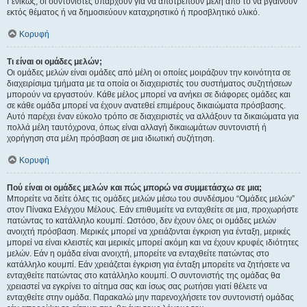
Γενικώς, οι συντονιστές υπάρχουν για να αποτρέπουν μέλη από το να βγαίνουν
εκτός θέματος ή να δημοσιεύουν καταχρηστικό ή προσβλητικό υλικό.
Κορυφή
Τι είναι οι ομάδες μελών;
Οι ομάδες μελών είναι ομάδες από μέλη οι οποίες μοιράζουν την κοινότητα σε
διαχειρίσιμα τμήματα με τα οποία οι διαχειριστές του συστήματος συζητήσεων
μπορούν να εργαστούν. Κάθε μέλος μπορεί να ανήκει σε διάφορες ομάδες και
σε κάθε ομάδα μπορεί να έχουν ανατεθεί επιμέρους δικαιώματα πρόσβασης.
Αυτό παρέχει έναν εύκολο τρόπο σε διαχειριστές να αλλάξουν τα δικαιώματα για
πολλά μέλη ταυτόχρονα, όπως είναι αλλαγή δικαιωμάτων συντονιστή ή
χορήγηση στα μέλη πρόσβαση σε μια ιδιωτική συζήτηση.
Κορυφή
Πού είναι οι ομάδες μελών και πώς μπορώ να συμμετάσχω σε μια;
Μπορείτε να δείτε όλες τις ομάδες μελών μέσω του συνδέσμου “Ομάδες μελών”
στον Πίνακα Ελέγχου Μέλους. Εάν επιθυμείτε να ενταχθείτε σε μια, προχωρήστε
πατώντας το κατάλληλο κουμπί. Ωστόσο, δεν έχουν όλες οι ομάδες μελών
ανοιχτή πρόσβαση. Μερικές μπορεί να χρειάζονται έγκριση για ένταξη, μερικές
μπορεί να είναι κλειστές και μερικές μπορεί ακόμη και να έχουν κρυφές ιδιότητες
μελών. Εάν η ομάδα είναι ανοιχτή, μπορείτε να ενταχθείτε πατώντας στο
κατάλληλο κουμπί. Εάν χρειάζεται έγκριση για ένταξη μπορείτε να ζητήσετε να
ενταχθείτε πατώντας στο κατάλληλο κουμπί. Ο συντονιστής της ομάδας θα
χρειαστεί να εγκρίνει το αίτημα σας και ίσως σας ρωτήσει γιατί θέλετε να
ενταχθείτε στην ομάδα. Παρακαλώ μην παρενοχλήσετε τον συντονιστή ομάδας