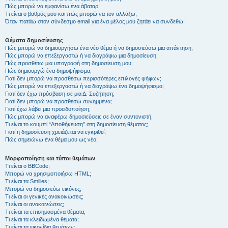
Πώς μπορώ να εμφανίσω ένα άβαταρ;
Τι είναι ο βαθμός μου και πώς μπορώ να τον αλλάξω;
Όταν πατάω στον σύνδεσμο email για ένα μέλος μου ζητάει να συνδεθώ;
Θέματα δημοσίευσης
Πώς μπορώ να δημιουργήσω ένα νέο θέμα ή να δημοσιεύσω μια απάντηση;
Πώς μπορώ να επεξεργαστώ ή να διαγράψω μια δημοσίευση;
Πώς προσθέτω μια υπογραφή στη δημοσίευση μου;
Πώς δημιουργώ ένα δημοψήφισμα;
Γιατί δεν μπορώ να προσθέσω περισσότερες επιλογές ψήφων;
Πώς μπορώ να επεξεργαστώ ή να διαγράψω ένα δημοψήφισμα;
Γιατί δεν έχω πρόσβαση σε μια Δ. Συζήτηση;
Γιατί δεν μπορώ να προσθέσω συνημμένα;
Γιατί έχω λάβει μια προειδοποίηση;
Πώς μπορώ να αναφέρω δημοσιεύσεις σε έναν συντονιστή;
Τι είναι το κουμπί “Αποθήκευση” στη δημοσίευση θέματος;
Γιατί η δημοσίευση χρειάζεται να εγκριθεί;
Πώς σημειώνω ένα θέμα μου ως νέο;
Μορφοποίηση και τύποι θεμάτων
Τι είναι ο BBCode;
Μπορώ να χρησιμοποιήσω HTML;
Τι είναι τα Smilies;
Μπορώ να δημοσιεύω εικόνες;
Τι είναι οι γενικές ανακοινώσεις;
Τι είναι οι ανακοινώσεις;
Τι είναι τα επισημασμένα θέματα;
Τι είναι τα κλειδωμένα θέματα;
Τι είναι τα εικονίδια θεμάτων;