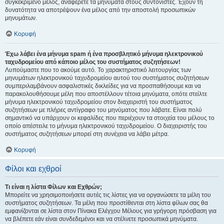
συγκεκριμένο μέλος, αναφέρετε τα μηνύματα στους συντονιστές. Έχουν τη
δυνατότητα να αποτρέψουν ένα μέλος από την αποστολή προσωπικών
μηνυμάτων.
Κορυφή
Έχω λάβει ένα μήνυμα spam ή ένα προσβλητικό μήνυμα ηλεκτρονικού
ταχυδρομείου από κάποιο μέλος του συστήματος συζητήσεων!
Λυπούμαστε που το ακούμε αυτό. Το χαρακτηριστικό λειτουργίας των
μηνυμάτων ηλεκτρονικού ταχυδρομείου αυτού του συστήματος συζητήσεων
συμπεριλαμβάνουν ασφαλιστικές δικλείδες για να προσπαθήσουμε και να
παρακολουθήσουμε μέλη που αποστέλλουν τέτοια μηνύματα, οπότε στείλτε
μήνυμα ηλεκτρονικού ταχυδρομείου στον διαχειριστή του συστήματος
συζητήσεων με πλήρες αντίγραφο του μηνύματος που λάβατε. Είναι πολύ
σημαντικό να υπάρχουν οι κεφαλίδες που περιέχουν τα στοιχεία του μέλους το
οποίο απέστειλε το μήνυμα ηλεκτρονικού ταχυδρομείου. Ο διαχειριστής του
συστήματος συζητήσεων μπορεί στη συνέχεια να λάβει μέτρα.
Κορυφή
Φίλοι και εχθροί
Τι είναι η λίστα Φίλων και Εχθρών;
Μπορείτε να χρησιμοποιήσετε αυτές τις λίστες για να οργανώσετε τα μέλη του
συστήματος συζητήσεων. Τα μέλη που προστίθενται στη λίστα φίλων σας θα
εμφανίζονται σε λίστα στον Πίνακα Ελέγχου Μέλους για γρήγορη πρόσβαση για
να βλέπετε εάν είναι συνδεδεμένοι και να στέλνετε προσωπικά μηνύματα.