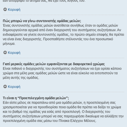
εάν απορρίψει το αίτημα σας, θα έχει τους λόγους του.
Κορυφή
Πώς μπορώ να γίνω συντονιστής ομάδας μελών;
Ένας συντονιστής ομάδας μελών ανατίθεται συνήθως όταν οι ομάδες μελών
δημιουργούνται αρχικά από έναν διαχειριστή του συστήματος συζητήσεων. Αν
ενδιαφέρεστε να γίνετε συντονιστής ομάδας, το πρώτο σημείο επαφής θα πρέπει
να είναι ένας διαχειριστής. Προσπαθήστε στέλνοντάς του ένα προσωπικό
μήνυμα.
Κορυφή
Γιατί μερικές ομάδες μελών εμφανίζονται με διαφορετικό χρώμα;
Είναι πιθανό ο διαχειριστής του συστήματος συζητήσεων να έχει ορίσει κάποιο
χρώμα στα μέλη μιας ομάδας μελών ώστε να είναι εύκολο να εντοπιστούν τα
μέλη αυτής της ομάδας.
Κορυφή
Τι είναι η “Προεπιλεγμένη ομάδα μελών”;
Εάν είστε μέλος σε παραπάνω από μια ομάδα μελών, η προεπιλεγμένη σας
χρησιμοποιείται για να προσδιορίσει ποια ομάδα θα πρέπει να δείξει το χρώμα
και το βαθμό της ομάδας για εσάς από προεπιλογή. Ο διαχειριστής του
συστήματος συζητήσεων μπορεί να σας παραχωρήσει δικαίωμα να αλλάξετε την
προεπιλεγμένη ομάδα σας μέσω του Πίνακα Ελέγχου Μέλους.