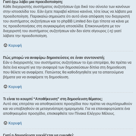
Γιατί έχω λάβει μια προειδοποίηση;
Κάθε διαχειριστής συστήματος συζητήσεων έχει δικό του σύνολο των κανόνων
στην ιστοσελίδα του. Εάν έχετε παραβεί κάποιο κανόνα, τότε ίσως να λάβατε μια
προειδοποίηση. Παρακαλώ σημειώστε ότι αυτό είναι απόφαση του διαχειριστή
του συστήματος συζητήσεων και το phpBB Limited δεν έχει τίποτα να κάνει με
τις προειδοποιήσεις στη συγκεκριμένη ιστοσελίδα. Επικοινωνήστε με τον
διαχειριστή του συστήματος συζητήσεων εάν δεν είστε σίγουρος (-η) γιατί
λάβατε την προειδοποίηση.
Κορυφή
Πώς μπορώ να αναφέρω δημοσιεύσεις σε έναν συντονιστή;
Εάν ο διαχειριστής του συστήματος συζητήσεων το έχει επιτρέψει, θα πρέπει να
δείτε ένα κουμπί για την αναφορά των δημοσιεύσεων δίπλα στη δημοσίευση
που θέλετε να αναφέρετε. Πατώντας θα καθοδηγηθείτε για τα απαιτούμενα
βήματα για να αναφέρετε τη δημοσίευση.
Κορυφή
Τι είναι το κουμπί “Αποθήκευση” στη δημοσίευση θέματος;
Αυτό σας επιτρέπει να αποθηκεύσετε προσχέδια που πρέπει να συμπληρωθούν
και να υποβληθούν σε μεταγενέστερη ημερομηνία. Για να επαναφορτώσετε ένα
αποθηκευμένο προσχέδιο, επισκεφθείτε τον Πίνακα Ελέγχου Μέλους.
Κορυφή
Γιατί η δημοσίευση χρειάζεται να εγκριθεί;