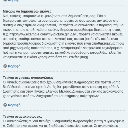
Κορυφή
Μπορώ να δημοσιεύω εικόνες;
Ναι, εικόνες μπορούν να εμφανίζονται στις δημοσιεύσεις σας. Εάν ο
διαχειριστής επιτρέπει τα συνημμένα, μπορείτε να φορτώσετε την εικόνα στο
σύστημα συζητήσεων. Διαφορετικά, θα πρέπει να συνδέσετε με παραπομπή μία
εικόνα η οποία αποθηκεύεται σε έναν δημόσια προσβάσιμο διακομιστή ιστού,
π.χ. http://www.example.com/my-picture.gif. Δεν μπορείτε να συνδέσετε εικόνες
οι οποίες αποθηκεύονται στο υπολογιστή σας τοπικά (εκτός εάν αυτός είναι
δημόσια προσπελάσιμος διακομιστής) ή εικόνες που είναι αποθηκευμένες πίσω
από μηχανισμούς πιστοποίησης, π.χ. λογαριασμοί ηλεκτρονικού ταχυδρομείου
hotmail ή yahoo, προστατευμένες με κωδικό πρόσβασης ιστοσελίδες, κλπ. Για
να εμφανιστεί η εικόνα χρησιμοποιήστε την ετικέτα [img].
Κορυφή
Τι είναι οι γενικές ανακοινώσεις;
Οι γενικές ανακοινώσεις περιέχουν σημαντικές πληροφορίες και πρέπει να τις
διαβάζετε όποτε είναι εφικτό. Αυτές θα εμφανίζονται στην κορυφή της κάθε Δ.
Συζήτησης και στον Πίνακα Ελέγχου Μέλους. Δικαιώματα γενικής ανακοίνωσης
χορηγούνται από τον διαχειριστή του συστήματος συζητήσεων.
Κορυφή
Τι είναι οι ανακοινώσεις;
Οι ανακοινώσεις συχνά περιέχουν σημαντικές πληροφορίες για τη συγκεκριμένη
Δ. Συζήτηση και πρέπει να τις διαβάσετε όποτε είναι εφικτό. Οι ανακοινώσεις