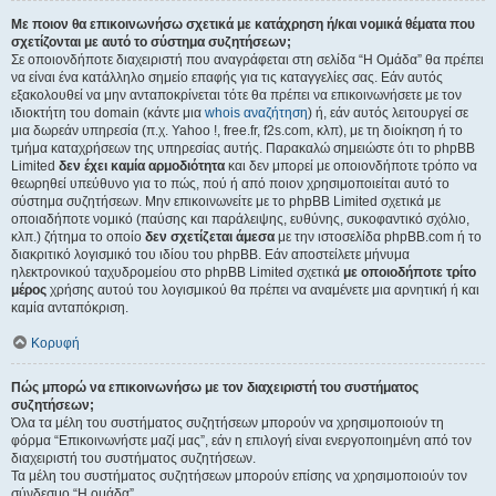
Με ποιον θα επικοινωνήσω σχετικά με κατάχρηση ή/και νομικά θέματα που
σχετίζονται με αυτό το σύστημα συζητήσεων;
Σε οποιονδήποτε διαχειριστή που αναγράφεται στη σελίδα “Η Ομάδα” θα πρέπει
να είναι ένα κατάλληλο σημείο επαφής για τις καταγγελίες σας. Εάν αυτός
εξακολουθεί να μην ανταποκρίνεται τότε θα πρέπει να επικοινωνήσετε με τον
ιδιοκτήτη του domain (κάντε μια
whois αναζήτηση
) ή, εάν αυτός λειτουργεί σε
μια δωρεάν υπηρεσία (π.χ. Yahoo !, free.fr, f2s.com, κλπ), με τη διοίκηση ή το
τμήμα καταχρήσεων της υπηρεσίας αυτής. Παρακαλώ σημειώστε ότι το phpBB
Limited
δεν έχει καμία αρμοδιότητα
και δεν μπορεί με οποιονδήποτε τρόπο να
θεωρηθεί υπεύθυνο για το πώς, πού ή από ποιον χρησιμοποιείται αυτό το
σύστημα συζητήσεων. Μην επικοινωνείτε με το phpBB Limited σχετικά με
οποιαδήποτε νομικό (παύσης και παράλειψης, ευθύνης, συκοφαντικό σχόλιο,
κλπ.) ζήτημα το οποίο
δεν σχετίζεται άμεσα
με την ιστοσελίδα phpBB.com ή το
διακριτικό λογισμικό του ιδίου του phpBB. Εάν αποστείλετε μήνυμα
ηλεκτρονικού ταχυδρομείου στο phpBB Limited σχετικά
με οποιοδήποτε τρίτο
μέρος
χρήσης αυτού του λογισμικού θα πρέπει να αναμένετε μια αρνητική ή και
καμία ανταπόκριση.
Κορυφή
Πώς μπορώ να επικοινωνήσω με τον διαχειριστή του συστήματος
συζητήσεων;
Όλα τα μέλη του συστήματος συζητήσεων μπορούν να χρησιμοποιούν τη
φόρμα “Επικοινωνήστε μαζί μας”, εάν η επιλογή είναι ενεργοποιημένη από τον
διαχειριστή του συστήματος συζητήσεων.
Τα μέλη του συστήματος συζητήσεων μπορούν επίσης να χρησιμοποιούν τον
σύνδεσμο “Η ομάδα”.