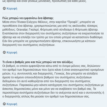
ως άβαταρ και είναι γενικώς μοναδική, προσωπική για κάθε μέλος.
Κορυφή
Πώς μπορώ να εμφανίσω ένα άβαταρ;
Μέσα στον Πίνακα Ελέγχου Μέλους, στην καρτέλα “Προφίλ”, μπορείτε να
προσθέσετε ένα άβαταρ, χρησιμοποιώντας μια από τις ακόλουθες τέσσερις
μεθόδους: Gravatar, Γκαλερί, Φόρτωση από σύνδεσμο ή Φόρτωση άβαταρ.
Εναπόκειται στον διαχειριστή του συστήματος συζητήσεων να ενεργοποιήσει τα
άβαταρ και να επιλέξει τον τρόπο με τον οποίο μπορεί να καταστούν διαθέσιμα.
Εάν δεν μπορείτε να χρησιμοποιήσετε άβαταρ, επικοινωνήστε με κάποιον
διαχειριστή του συστήματος συζητήσεων.
Κορυφή
Τι είναι ο βαθμός μου και πώς μπορώ να τον αλλάξω;
Οι βαθμοί, οι οποίοι εμφανίζονται κάτω από το όνομα μέλους σας, δηλώνουν
τον αριθμό των δημοσιεύσεων που έχετε κάνει ή είναι αναγνωριστικό ορισμένων
μελών, π.χ. συντονιστές και διαχειριστές. Γενικώς, δεν μπορείτε να αλλάξετε
άμεσα το κείμενο οποιουδήποτε βαθμού του συστήματος συζητήσεων
δεδομένου ότι αυτό καθορίζεται από τον διαχειριστή του συστήματος
συζητήσεων. Παρακαλώ μην κάνετε κατάχρηση του συστήματος συζητήσεων με
άσκοπες δημοσιεύσεις μόνο και μόνο για να ανεβάσετε τον βαθμό σας. Τα
περισσότερα συστήματα συζητήσεων δεν το ανέχονται αυτό και ο συντονιστής ή
ο διαχειριστής απλώς θα μειώσει τον αριθμό των δημοσιεύσεων σας.
Κορυφή