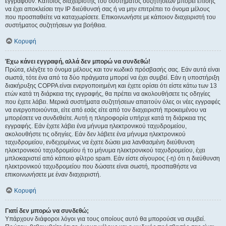
εγγραφούν. Κάποιος διαχειριστής του συστήματος συζητήσεων μπορεί επίσης
να έχει αποκλείσει την IP διεύθυνσή σας ή να μην επιτρέπει το όνομα μέλους
που προσπαθείτε να καταχωρίσετε. Επικοινωνήστε με κάποιον διαχειριστή του
συστήματος συζητήσεων για βοήθεια.
Κορυφή
Έχω κάνει εγγραφή, αλλά δεν μπορώ να συνδεθώ!
Πρώτα, ελέγξτε το όνομα μέλους και τον κωδικό πρόσβασής σας. Εάν αυτά είναι
σωστά, τότε ένα από τα δύο πράγματα μπορεί να έχει συμβεί. Εάν η υποστήριξη
διακήρυξης COPPA είναι ενεργοποιημένη και έχετε ορίσει ότι είστε κάτω των 13
ετών κατά τη διάρκεια της εγγραφής, θα πρέπει να ακολουθήσετε τις οδηγίες
που έχετε λάβει. Μερικά συστήματα συζητήσεων απαιτούν όλες οι νέες εγγραφές
να ενεργοποιούνται, είτε από εσάς είτε από τον διαχειριστή προκειμένου να
μπορέσετε να συνδεθείτε. Αυτή η πληροφορία υπήρχε κατά τη διάρκεια της
εγγραφής. Εάν έχετε λάβει ένα μήνυμα ηλεκτρονικού ταχυδρομείου,
ακολουθήστε τις οδηγίες. Εάν δεν λάβετε ένα μήνυμα ηλεκτρονικού
ταχυδρομείου, ενδεχομένως να έχετε δώσει μια λανθασμένη διεύθυνση
ηλεκτρονικού ταχυδρομείου ή το μήνυμα ηλεκτρονικού ταχυδρομείου, έχει
μπλοκαριστεί από κάποιο φίλτρο spam. Εάν είστε σίγουρος (-η) ότι η διεύθυνση
ηλεκτρονικού ταχυδρομείου που δώσατε είναι σωστή, προσπαθήστε να
επικοινωνήσετε με έναν διαχειριστή.
Κορυφή
Γιατί δεν μπορώ να συνδεθώ;
Υπάρχουν διάφοροι λόγοι για τους οποίους αυτό θα μπορούσε να συμβεί.