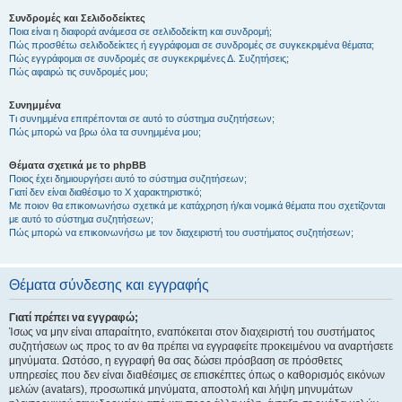
Συνδρομές και Σελιδοδείκτες
Ποια είναι η διαφορά ανάμεσα σε σελιδοδείκτη και συνδρομή;
Πώς προσθέτω σελιδοδείκτες ή εγγράφομαι σε συνδρομές σε συγκεκριμένα θέματα;
Πώς εγγράφομαι σε συνδρομές σε συγκεκριμένες Δ. Συζητήσεις;
Πώς αφαιρώ τις συνδρομές μου;
Συνημμένα
Τι συνημμένα επιτρέπονται σε αυτό το σύστημα συζητήσεων;
Πώς μπορώ να βρω όλα τα συνημμένα μου;
Θέματα σχετικά με το phpBB
Ποιος έχει δημιουργήσει αυτό το σύστημα συζητήσεων;
Γιατί δεν είναι διαθέσιμο το Χ χαρακτηριστικό;
Με ποιον θα επικοινωνήσω σχετικά με κατάχρηση ή/και νομικά θέματα που σχετίζονται
με αυτό το σύστημα συζητήσεων;
Πώς μπορώ να επικοινωνήσω με τον διαχειριστή του συστήματος συζητήσεων;
Θέματα σύνδεσης και εγγραφής
Γιατί πρέπει να εγγραφώ;
Ίσως να μην είναι απαραίτητο, εναπόκειται στον διαχειριστή του συστήματος
συζητήσεων ως προς το αν θα πρέπει να εγγραφείτε προκειμένου να αναρτήσετε
μηνύματα. Ωστόσο, η εγγραφή θα σας δώσει πρόσβαση σε πρόσθετες
υπηρεσίες που δεν είναι διαθέσιμες σε επισκέπτες όπως ο καθορισμός εικόνων
μελών (avatars), προσωπικά μηνύματα, αποστολή και λήψη μηνυμάτων