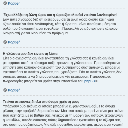
Κορυφή
Έχω αλλάξει τη ζώνη ώρας και η ώρα εξακολουθεί να είναι λανθασμένη!
Εάν είστε σίγουρος (-η) ότι έχετε ρυθμίσει τη ζώνη ώρας σωστά και η ώρα
εξακολουθεί να είναι λανθασμένη, τότε ή ώρα που είναι αποθηκευμένη στο
ρολόι του διακομιστή είναι εσφαλμένη. Παρακαλώ να ειδοποιήσετε κάποιον
διαχειριστή για να διορθώσει το πρόβλημα.
Κορυφή
Η γλώσσα μου δεν είναι στη λίστα!
Είτε ο διαχειριστής δεν έχει εγκαταστήσει τη γλώσσα σας ή κανείς δεν έχει
μεταφράσει αυτό το σύστημα συζητήσεων στη γλώσσα σας. Προσπαθήστε να
ζητήσετε από κάποιον διαχειριστή του συστήματος συζητήσεων αν μπορεί να
εγκαταστήσει το πακέτο γλώσσας που χρειάζεστε. Εάν το πακέτο γλώσσας δεν
υπάρχει, μπορείτε να δημιουργήσετε μια νέα μετάφραση. Περισσότερες
πληροφορίες μπορείτε να βρείτε στην ιστοσελίδα του
phpBB
®.
Κορυφή
Τι είναι οι εικόνες δίπλα στο όνομα χρήστη μου;
Υπάρχουν δύο εικόνες οι οποίες μπορεί να εμφανιστούν μαζί με το όνομα
μέλους στην προβολή δημοσιεύσεων. Μια από αυτές μπορεί να είναι μια εικόνα
που σχετίζεται με το βαθμό σας, γενικώς με τη μορφή των άστρων, τετραγώνων
ή κουκίδων, υποδεικνύοντας πόσες δημοσιεύσεις έχετε κάνει ή το αξίωμα σας
στο σύστημα συζητήσεων. Μια άλλη, συνήθως μεγαλύτερη, εικόνα είναι γνωστή