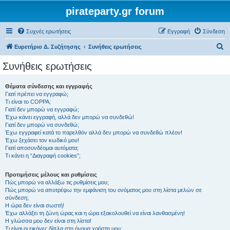
pirateparty.gr forum
Συχνές ερωτήσεις
Εγγραφή
Σύνδεση
Α
Ευρετήριο Δ. Συζήτησης
Συνήθεις ερωτήσεις
ν
Συνήθεις ερωτήσεις
α
ζ
Θέματα σύνδεσης και εγγραφής
Γιατί πρέπει να εγγραφώ;
ή
Τι είναι το COPPA;
τ
Γιατί δεν μπορώ να εγγραφώ;
Έχω κάνει εγγραφή, αλλά δεν μπορώ να συνδεθώ!
η
Γιατί δεν μπορώ να συνδεθώ;
Έχω εγγραφεί κατά το παρελθόν αλλά δεν μπορώ να συνδεθώ πλέον!
σ
Έχω ξεχάσει τον κωδικό μου!
η
Γιατί αποσυνδέομαι αυτόματα;
Τι κάνει η “Διαγραφή cookies”;
Προτιμήσεις μέλους και ρυθμίσεις
Πώς μπορώ να αλλάξω τις ρυθμίσεις μου;
Πώς μπορώ να αποτρέψω την εμφάνιση του ονόματος μου στη λίστα μελών σε
σύνδεση;
Η ώρα δεν είναι σωστή!
Έχω αλλάξει τη ζώνη ώρας και η ώρα εξακολουθεί να είναι λανθασμένη!
Η γλώσσα μου δεν είναι στη λίστα!
Τι είναι οι εικόνες δίπλα στο όνομα χρήστη μου;