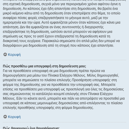
στη σχετική δημοσίευση, συχνά μόνο για περιορισμένο χρόνο αφότου έγινε η
δημοσίευση. Αν κάποιος έχει ήδη απαντήσει στη δημοσίευση, θα βρείτε ένα
μικρό κείμενο κάτω από τη δημοσίευση όταν επιστρέψετε στο θέμα, το οποίο
αναφέρει πόσες φορές επεξεργαστήκατε το μήνυμα αυτό, μαζί με την
ημερομηνία και την ώρα. Αυτό εμφανίζεται μόνον όταν κάποιος έχει κάνει μια
απάντηση. Δεν θα εμφανίζεται αν ένας συντονιστής ή διαχειριστής
επεξεργάστηκε τη δημοσίευση, ωστόσο αυτοί μπορούν να αφήσουν μια
σημείωση ως προς το γιατί έχουν επεξεργαστεί τη δημοσίευση κατά τη
διακριτική τους ευχέρεια. Παρακαλώ σημειώστε ότι απλά μέλη δεν μπορεί να
διαγράψουν μια δημοσίευση από τη στιγμή που κάποιος έχει απαντήσει.
Κορυφή
Πώς προσθέτω μια υπογραφή στη δημοσίευση μου;
Για να προσθέσετε υπογραφή σε μια δημοσίευση πρέπει πρώτα να
δημιουργήσετε μια μέσω του Πίνακα Ελέγχου Μέλους. Μόλις δημιουργηθεί,
μπορείτε να σημειώσετε το πλαίσιο επιλογής
Προσάρτηση υπογραφής
στη
φόρμα της δημοσίευσης για να προσθέσετε την υπογραφή σας. Μπορείτε
επίσης να προσθέσετε μια υπογραφή ως προεπιλογή για όλες τις δημοσιεύσεις
σας σημειώνοντας το κατάλληλο κουμπί επιλογής στον Πίνακα Ελέγχου
Μέλους. Εάν το κάνετε αυτό, μπορείτε και πάλι να αποτρέψετε να προστεθεί μια
υπογραφή σε κάποιες μεμονωμένες δημοσιεύσεις από-επιλέγοντας το πλαίσιο
επιλογής προσθήκης υπογραφής στη φόρμα δημοσίευσης.
Κορυφή
Πώς δημιουργώ ένα δημοψήφισμα;