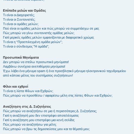
Επίπεδα μελών και Ομάδες
Τι είναι οι Διαχειριστές;
Τι είναι οι Συντονιστές;
Τι είναι οι ομάδες μελών;
Πού είναι οι ομάδες μελών και πώς μπορώ να συμμετάσχω σε μια;
Πώς μπορώ να γίνω συντονιστής ομάδας μελών;
Γιατί μερικές ομάδες μελών εμφανίζονται με διαφορετικό χρώμα;
Τι είναι η “Προεπιλεγμένη ομάδα μελών”;
Τι είναι ο σύνδεσμος "Η ομάδα”;
Προσωπικά Μηνύματα
Δεν μπορώ να στείλω προσωπικά μηνύματα!
Λαμβάνω συνέχεια ανεπιθύμητα μηνύματα!
Έχω λάβει ένα μήνυμα spam ή ένα προσβλητικό μήνυμα ηλεκτρονικού ταχυδρομείου
από κάποιο μέλος του συστήματος συζητήσεων!
Φίλοι και εχθροί
Τι είναι η λίστα Φίλων και Εχθρών;
Πώς μπορώ να προσθέσω / αφαιρέσω μέλη στις λίστες Φίλων και Εχθρών;
Αναζήτηση στις Δ. Συζητήσεις
Πώς μπορώ να αναζητήσω σε μια ή περισσότερες Δ. Συζητήσεις;
Γιατί η αναζήτησή μου δεν επιστρέφει αποτελέσματα;
Γιατί η αναζήτηση μου επιστρέφει μια κενή σελίδα;
Πώς μπορώ να αναζητήσω για μέλη;
Πώς μπορώ να βρω τις δημοσιεύσεις μου και τα θέματά μου;