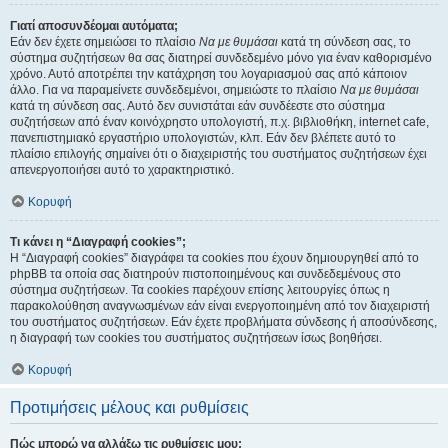
Γιατί αποσυνδέομαι αυτόματα;
Εάν δεν έχετε σημειώσει το πλαίσιο
Να με θυμάσαι
κατά τη σύνδεση σας, το
σύστημα συζητήσεων θα σας διατηρεί συνδεδεμένο μόνο για έναν καθορισμένο
χρόνο. Αυτό αποτρέπει την κατάχρηση του λογαριασμού σας από κάποιον
άλλο. Για να παραμείνετε συνδεδεμένοι, σημειώστε το πλαίσιο
Να με θυμάσαι
κατά τη σύνδεση σας. Αυτό δεν συνιστάται εάν συνδέεστε στο σύστημα
συζητήσεων από έναν κοινόχρηστο υπολογιστή, π.χ. βιβλιοθήκη, internet cafe,
πανεπιστημιακό εργαστήριο υπολογιστών, κλπ. Εάν δεν βλέπετε αυτό το
πλαίσιο επιλογής σημαίνει ότι ο διαχειριστής του συστήματος συζητήσεων έχει
απενεργοποιήσει αυτό το χαρακτηριστικό.
Κορυφή
Τι κάνει η “Διαγραφή cookies”;
Η “Διαγραφή cookies” διαγράφει τα cookies που έχουν δημιουργηθεί από το
phpBB τα οποία σας διατηρούν πιστοποιημένους και συνδεδεμένους στο
σύστημα συζητήσεων. Τα cookies παρέχουν επίσης λειτουργίες όπως η
παρακολούθηση αναγνωσμένων εάν είναι ενεργοποιημένη από τον διαχειριστή
του συστήματος συζητήσεων. Εάν έχετε προβλήματα σύνδεσης ή αποσύνδεσης,
η διαγραφή των cookies του συστήματος συζητήσεων ίσως βοηθήσει.
Κορυφή
Προτιμήσεις μέλους και ρυθμίσεις
Πώς μπορώ να αλλάξω τις ρυθμίσεις μου;