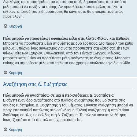
Αναλόγως της υποστήριξης του προτύπου στυλ, δημοσιεύσεις από αυτά τα
μέλη μπορεί να τονίζονται επίσης. Αν προσθέσετε κάποιο μέλος στη λίστα
εχθρών, οποιεσδήποτε δημοσιεύσεις θα κάνει αυτό θα αποκρύπτονται ως
προεπιλογή.
Κορυφή
Πώς μπορώ να προσθέσω / αφαιρέσω μέλη στις λίστες Φίλων και Εχθρών;
Μπορείτε να προσθέσετε μέλη στις λίστες με δύο τρόπους. Στο προφίλ του κάθε
μέλους, υπάρχει ένας σύνδεσμος για να το προσθέσετε στη λίστα σας είτε των
Φίλων, είτε των Εχθρών. Εναλλακτικά, από τον Πίνακα Ελέγχου Μέλους,
μπορείτε κατευθείαν να προσθέσετε μέλη εισάγοντας το όνομα τους. Μπορείτε
επίσης να αφαιρέσετε μέλη από τη λίστα σας χρησιμοποιώντας την ίδια σελίδα.
Κορυφή
Αναζήτηση στις Δ. Συζητήσεις
Πώς μπορώ να αναζητήσω σε μια ή περισσότερες Δ. Συζητήσεις;
Εισάγετε έναν όρο αναζήτησης στο πλαίσιο αναζήτησης που βρίσκεται στις
σελίδες ευρετηρίου, Δ. Συζήτησης ή του θέματος. Σύνθετη αναζήτηση μπορεί να
πραγματοποιηθεί πατώντας στον σύνδεσμο “Ειδική αναζήτηση” η οποία είναι
διαθέσιμη σε όλες τις σελίδες στη Δ. Συζήτηση. Το πώς να κάνετε αναζήτηση
ίσως εξαρτάται από το στυλ που χρησιμοποιείτε.
Κορυφή