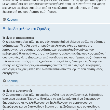
Τα εικονίδια θεμάτων είναι επιλεγμένες εικόνες από τον συγγραφέα σχετιζόμενες
με δημοσιεύσεις και υποδεικνύουν περιεχόμενό τους. Η δυνατότητα για χρήση
εικονιδίων θεμάτων εξαρτάται από τα δικαιώματα που ορίστηκαν από τον
διαχειριστή του συστήματος συζητήσεων.
Κορυφή
Επίπεδα μελών και Ομάδες
Τι είναι οι Διαχειριστές;
Οι Διαχειριστές είναι μέλη με τον υψηλότερο βαθμό ελέγχου σε όλο το σύστημα
συζητήσεων. Τα μέλη αυτά μπορούν να ελέγχουν όλες τις πτυχές της
λειτουργίας του συστήματος συζητήσεων, συμπεριλαμβανομένων του
καθορισμού δικαιωμάτων, της απαγόρευσης μελών, της δημιουργίας ομάδων ή
συντονιστών, κλπ., εξαρτώνται από τον ιδρυτή του συστήματος συζητήσεων και
τι δικαιώματα αυτός ή αυτή έχει δώσει στους άλλους διαχειριστές. Μπορούν
επίσης να έχουν πλήρεις δυνατότητες συντονιστή σε όλες τις Δ. Συζητήσεις,
ανάλογα με τις ρυθμίσεις που διατυπώνεται από τον ιδρυτή του συστήματος
συζητήσεων.
Κορυφή
Τι είναι οι Συντονιστές;
Οι Συντονιστές είναι μέλη (ή ομάδες μελών) που φροντίζουν τις Δ. Συζητήσεις
από μέρα σε μέρα. Έχουν το δικαίωμα να επεξεργάζονται ή να διαγράφουν
δημοσιεύσεις και να κλειδώνουν, να ξεκλειδώνουν, να μετακινούν, να
διαγράφουν και να διαχωρίζουν θέματα στη Δ. Συζήτηση που συντονίζουν.