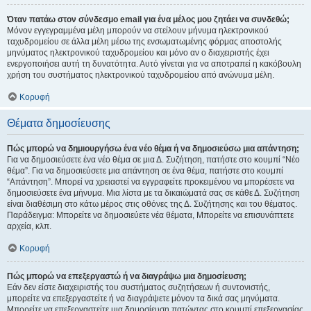
Όταν πατάω στον σύνδεσμο email για ένα μέλος μου ζητάει να συνδεθώ;
Μόνον εγγεγραμμένα μέλη μπορούν να στείλουν μήνυμα ηλεκτρονικού
ταχυδρομείου σε άλλα μέλη μέσω της ενσωματωμένης φόρμας αποστολής
μηνύματος ηλεκτρονικού ταχυδρομείου και μόνο αν ο διαχειριστής έχει
ενεργοποιήσει αυτή τη δυνατότητα. Αυτό γίνεται για να αποτραπεί η κακόβουλη
χρήση του συστήματος ηλεκτρονικού ταχυδρομείου από ανώνυμα μέλη.
Κορυφή
Θέματα δημοσίευσης
Πώς μπορώ να δημιουργήσω ένα νέο θέμα ή να δημοσιεύσω μια απάντηση;
Για να δημοσιεύσετε ένα νέο θέμα σε μια Δ. Συζήτηση, πατήστε στο κουμπί “Νέο
θέμα”. Για να δημοσιεύσετε μια απάντηση σε ένα θέμα, πατήστε στο κουμπί
“Απάντηση”. Μπορεί να χρειαστεί να εγγραφείτε προκειμένου να μπορέσετε να
δημοσιεύσετε ένα μήνυμα. Μια λίστα με τα δικαιώματά σας σε κάθε Δ. Συζήτηση
είναι διαθέσιμη στο κάτω μέρος στις οθόνες της Δ. Συζήτησης και του θέματος.
Παράδειγμα: Μπορείτε να δημοσιεύετε νέα θέματα, Μπορείτε να επισυνάπτετε
αρχεία, κλπ.
Κορυφή
Πώς μπορώ να επεξεργαστώ ή να διαγράψω μια δημοσίευση;
Εάν δεν είστε διαχειριστής του συστήματος συζητήσεων ή συντονιστής,
μπορείτε να επεξεργαστείτε ή να διαγράψετε μόνον τα δικά σας μηνύματα.
Μπορείτε να επεξεργαστείτε μια δημοσίευση πατώντας στο κουμπί επεξεργασίας