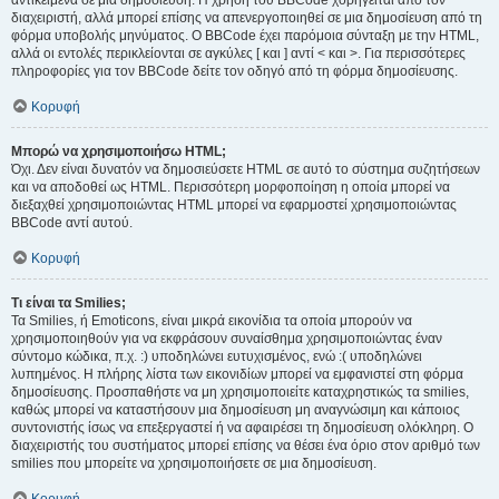
αντικείμενα σε μια δημοσίευση. Η χρήση του BBCode χορηγείται από τον
διαχειριστή, αλλά μπορεί επίσης να απενεργοποιηθεί σε μια δημοσίευση από τη
φόρμα υποβολής μηνύματος. Ο BBCode έχει παρόμοια σύνταξη με την HTML,
αλλά οι εντολές περικλείονται σε αγκύλες [ και ] αντί < και >. Για περισσότερες
πληροφορίες για τον BBCode δείτε τον οδηγό από τη φόρμα δημοσίευσης.
Κορυφή
Μπορώ να χρησιμοποιήσω HTML;
Όχι. Δεν είναι δυνατόν να δημοσιεύσετε HTML σε αυτό το σύστημα συζητήσεων
και να αποδοθεί ως HTML. Περισσότερη μορφοποίηση η οποία μπορεί να
διεξαχθεί χρησιμοποιώντας HTML μπορεί να εφαρμοστεί χρησιμοποιώντας
BBCode αντί αυτού.
Κορυφή
Τι είναι τα Smilies;
Τα Smilies, ή Emoticons, είναι μικρά εικονίδια τα οποία μπορούν να
χρησιμοποιηθούν για να εκφράσουν συναίσθημα χρησιμοποιώντας έναν
σύντομο κώδικα, π.χ. :) υποδηλώνει ευτυχισμένος, ενώ :( υποδηλώνει
λυπημένος. Η πλήρης λίστα των εικονιδίων μπορεί να εμφανιστεί στη φόρμα
δημοσίευσης. Προσπαθήστε να μη χρησιμοποιείτε καταχρηστικώς τα smilies,
καθώς μπορεί να καταστήσουν μια δημοσίευση μη αναγνώσιμη και κάποιος
συντονιστής ίσως να επεξεργαστεί ή να αφαιρέσει τη δημοσίευση ολόκληρη. Ο
διαχειριστής του συστήματος μπορεί επίσης να θέσει ένα όριο στον αριθμό των
smilies που μπορείτε να χρησιμοποιήσετε σε μια δημοσίευση.