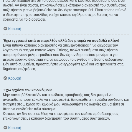
Πρώτον, βεβαιωθείτε ότι το όνομα μέλους και ο κωδικός πρόσβασής σας είναι
σωστά. Αν είναι σωστά, επικοινωνήστε με κάποιον διαχειριστή του συστήματος
συζητήσεων για να βεβαιωθείτε ότι δεν έχετε απαγορευθεί. Είναι επίσης πιθανό
ο ιδιοκτήτης της ιστοσελίδας να έχει κάποιο σφάλμα στις ρυθμίσεις και να
χρειάζεται να το διορθώσει.
Κορυφή
Έχω εγγραφεί κατά το παρελθόν αλλά δεν μπορώ να συνδεθώ πλέον!
Είναι πιθανό κάποιος διαχειριστής να απενεργοποίησε ή να διέγραψε τον
λογαριασμό σας για κάποιο λόγο. Επίσης, πολλά συστήματα συζητήσεων
απομακρύνουν μέλη περιοδικά που δεν έχουν δημοσιεύσει μηνύματα για
μεγάλο χρονικό διάστημα για να μειώσουν το μέγεθος της βάσης δεδομένων.
Εάν αυτό συμβαίνει, προσπαθήστε να εγγραφείτε ξανά και να εμπλακείτε στις
δημόσιες συζητήσεις.
Κορυφή
Έχω ξεχάσει τον κωδικό μου!
Μην πανικοβάλλεστε! Αν και ο κωδικός πρόσβασής σας δεν μπορεί να
ανακτηθεί, μπορεί εύκολα να επαναφερθεί. Επισκεφθείτε τη σελίδα σύνδεσης και
πατήστε στο
Ξέχασα τον κωδικό μου
. Ακολουθήστε τις οδηγίες και θα είστε σε
θέση να συνδεθείτε πάλι σύντομα.
Ωστόσο, αν δεν είστε σε θέση να επαναφέρετε τον κωδικό πρόσβασής σας,
επικοινωνήστε με κάποιον διαχειριστή του συστήματος συζητήσεων.
Κορυφή