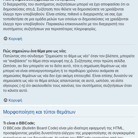
Ο διαχειριστής του συστήματος συζητήσεων μπορεί να έχει αποφασίσει ότι οι
δημοσιεύσεις στη Δ. Συζήτηση που θέλετε να δημοσιεύσετε να χρειάζονται
έλεγχο πριν υποβληθούν. Είναι επίσης πιθανό ο διαχειριστής να σας έχει
τοποθετήσει σε μια ομάδα μελών των οποίων οι δημοσιεύσεις να χρειάζονται
έλεγχο πριν υποβληθούν. Παρακαλώ επικοινωνείτε με τον διαχειριστή του
συστήματος συζητήσεων για περισσότερες πληροφορίες.
Κορυφή
Πώς σημειώνω ένα θέμα μου ως νέο;
Πατώντας στο σύνδεσμο “Σημειώστε το θέμα ως νέο” όταν τον βλέπετε, μπορείτε
να “ανεβάσετε” το θέμα στην κορυφή της Δ. Συζήτησης στην πρώτη σελίδα.
Ωστόσο, αν δεν μπορείτε να το δείτε αυτό, τότε η σημείωση θεμάτων ως νέα
μπορεί να είναι απενεργοποιημένη ή το περιθώριο χρόνου ανάμεσα σε
σημειώσεις θεμάτων ως νέα δεν έχει ακόμη επιτευχθεί. Είναι επίσης δυνατόν να
σημειώσετε ως νέο το θέμα απλώς απαντώντας σε αυτό, ωστόσο, να είστε
σίγουρος (-η) ότι ακολουθείτε τους κανόνες του συστήματος συζητήσεων όταν
το κάνετε αυτό.
Κορυφή
Μορφοποίηση και τύποι θεμάτων
Τι είναι ο BBCode;
Ο BBCode (Bulletin Board Code) είναι μία ιδιαίτερη εφαρμογή της HTML,
προσφέροντας μεγάλη δυνατότητα ελέγχου της μορφοποίησης σε συγκεκριμένα