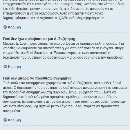
επεξεργαστούν κάθε επιλογή του δημοψηφίσματος. Ωστόσο, εάν κάποιο μέλος
έχει ήδη ψηφίσει, μόνον οι συντονιστές ή οι διαχειριστές μπορούν να το
επεξεργαστούν ή να το διαγράψουν. Αυτό αποτρέπει τις επιλογές
δημοψηφίσματος να αλλαχθούν εν εξελίξει ενός δημοψηφίσματος.
Κορυφή
Γιατί δεν έχω πρόσβαση σε μια Δ. Συζήτηση;
Μερικές Δ. Συζητήσεις μπορεί να περιορίζονται σε ορισμένα μέλη ή ομάδες. Για
να δείτε, να διαβάσετε, να απαντήσετε ή για οποιαδήποτε άλλη ενέργεια μπορεί
να χρειάζεστε ειδικά δικαιώματα. Επικοινωνήστε με έναν συντονιστή ή
διαχειριστή του συστήματος συζητήσεων για να σας χορηγήσει την πρόσβαση.
Κορυφή
Γιατί δεν μπορώ να προσθέσω συνημμένα;
Τα δικαιώματα συνημμένου χορηγούνται ανά Δ. Συζήτηση, ανά ομάδα, ή ανά
μέλος. Ο διαχειριστής του συστήματος συζητήσεων μπορεί να μην έχει επιτρέψει
την προσθήκη συνημμένων στη συγκεκριμένη Δ. Συζήτηση που θέλετε να
δημοσιεύσετε ή πιθανόν μόνο ορισμένες ομάδες μπορούν να προσθέτουν
συνημμένα. Επικοινωνήστε με τον διαχειριστή του συστήματος συζητήσεων εάν
δεν είστε σίγουρος (-η) σχετικά με το λόγο που δεν μπορείτε να προσθέσετε
συνημμένα.
Κορυφή