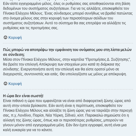
Εάν είστε εγγεγραμμένο μέλος, όλες οι ρυθμίσεις σας αποθηκεύονται στη βάση
δεδομένων του συστήματος συζητήσεων. Για να τις αλλάξετε, επισκεφθείτε τον
Πίνακα Ελέγχου Μέλους. Ένας σύνδεσμος μπορεί συνήθως να βρεθεί πατώντας
στο όνομα μέλους σας στην κορυφή των περισσότερων σελίδων του
συστήματος συζητήσεων. Αυτό το σύστημα θα σας επιτρέψει να αλλάξετε τις
ρυθμίσεις και τις προτιμήσεις σας.
Κορυφή
Πώς μπορώ να αποτρέψω την εμφάνιση του ονόματος μου στη λίστα μελών
σε σύνδεση;
Μέσα στον Πίνακα Ελέγχου Μέλους, στην καρτέλα “Προτιμήσεις Δ. Συζήτησης”,
θα βρείτε την επιλογή
Απόκρυψη των στοιχείων μου κατά τη διάρκεια της
σύνδεσης
. Ενεργοποιήστε αυτή την επιλογή και θα είστε ορατοί μόνο σε
διαχειριστές, συντονιστές και εσάς. Θα υπολογίζεστε ως μέλος με απόκρυψη.
Κορυφή
Η ώρα δεν είναι σωστή!
Είναι πιθανό η ώρα που εμφανίζεται να είναι από διαφορετική ζώνης ώρας από
αυτή στην οποία βρίσκεστε. Εάν αυτή είναι η περίπτωση, επισκεφθείτε τον
Πίνακα Ελέγχου Μέλους και αλλάξτε τη ζώνη ώρας για να ταιριάζει στην περιοχή
σας, π.χ. Λονδίνο, Παρίσι, Νέα Υόρκη, Σίδνεϋ, κλπ. Παρακαλώ σημειώστε ότι η
αλλαγή της ζώνης ώρας, όπως και οι περισσότερες ρυθμίσεις, μπορούν να
γίνουν μόνον από εγγεγραμμένα μέλη. Εάν δεν έχετε εγγραφεί, αυτή είναι μια
καλή ευκαιρία για να το κάνετε.