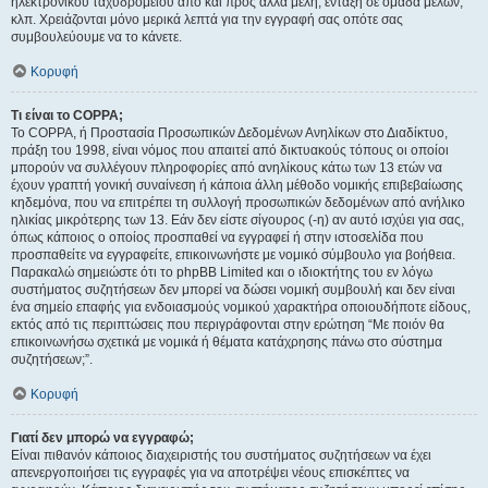
ηλεκτρονικού ταχυδρομείου από και προς άλλα μέλη, ένταξη σε ομάδα μελών,
κλπ. Χρειάζονται μόνο μερικά λεπτά για την εγγραφή σας οπότε σας
συμβουλεύουμε να το κάνετε.
Κορυφή
Τι είναι το COPPA;
Το COPPA, ή Προστασία Προσωπικών Δεδομένων Ανηλίκων στο Διαδίκτυο,
πράξη του 1998, είναι νόμος που απαιτεί από δικτυακούς τόπους οι οποίοι
μπορούν να συλλέγουν πληροφορίες από ανηλίκους κάτω των 13 ετών να
έχουν γραπτή γονική συναίνεση ή κάποια άλλη μέθοδο νομικής επιβεβαίωσης
κηδεμόνα, που να επιτρέπει τη συλλογή προσωπικών δεδομένων από ανήλικο
ηλικίας μικρότερης των 13. Εάν δεν είστε σίγουρος (-η) αν αυτό ισχύει για σας,
όπως κάποιος ο οποίος προσπαθεί να εγγραφεί ή στην ιστοσελίδα που
προσπαθείτε να εγγραφείτε, επικοινωνήστε με νομικό σύμβουλο για βοήθεια.
Παρακαλώ σημειώστε ότι το phpBB Limited και ο ιδιοκτήτης του εν λόγω
συστήματος συζητήσεων δεν μπορεί να δώσει νομική συμβουλή και δεν είναι
ένα σημείο επαφής για ενδοιασμούς νομικού χαρακτήρα οποιουδήποτε είδους,
εκτός από τις περιπτώσεις που περιγράφονται στην ερώτηση “Με ποιόν θα
επικοινωνήσω σχετικά με νομικά ή θέματα κατάχρησης πάνω στο σύστημα
συζητήσεων;”.
Κορυφή
Γιατί δεν μπορώ να εγγραφώ;
Είναι πιθανόν κάποιος διαχειριστής του συστήματος συζητήσεων να έχει
απενεργοποιήσει τις εγγραφές για να αποτρέψει νέους επισκέπτες να