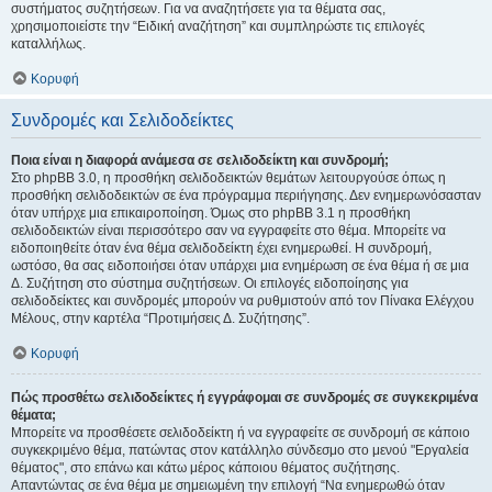
συστήματος συζητήσεων. Για να αναζητήσετε για τα θέματα σας,
χρησιμοποιείστε την “Ειδική αναζήτηση” και συμπληρώστε τις επιλογές
καταλλήλως.
Κορυφή
Συνδρομές και Σελιδοδείκτες
Ποια είναι η διαφορά ανάμεσα σε σελιδοδείκτη και συνδρομή;
Στο phpBB 3.0, η προσθήκη σελιδοδεικτών θεμάτων λειτουργούσε όπως η
προσθήκη σελιδοδεικτών σε ένα πρόγραμμα περιήγησης. Δεν ενημερωνόσασταν
όταν υπήρχε μια επικαιροποίηση. Όμως στο phpBB 3.1 η προσθήκη
σελιδοδεικτών είναι περισσότερο σαν να εγγραφείτε στο θέμα. Μπορείτε να
ειδοποιηθείτε όταν ένα θέμα σελιδοδείκτη έχει ενημερωθεί. Η συνδρομή,
ωστόσο, θα σας ειδοποιήσει όταν υπάρχει μια ενημέρωση σε ένα θέμα ή σε μια
Δ. Συζήτηση στο σύστημα συζητήσεων. Οι επιλογές ειδοποίησης για
σελιδοδείκτες και συνδρομές μπορούν να ρυθμιστούν από τον Πίνακα Ελέγχου
Μέλους, στην καρτέλα “Προτιμήσεις Δ. Συζήτησης”.
Κορυφή
Πώς προσθέτω σελιδοδείκτες ή εγγράφομαι σε συνδρομές σε συγκεκριμένα
θέματα;
Μπορείτε να προσθέσετε σελιδοδείκτη ή να εγγραφείτε σε συνδρομή σε κάποιο
συγκεκριμένο θέμα, πατώντας στον κατάλληλο σύνδεσμο στο μενού "Εργαλεία
θέματος", στο επάνω και κάτω μέρος κάποιου θέματος συζήτησης.
Απαντώντας σε ένα θέμα με σημειωμένη την επιλογή “Να ενημερωθώ όταν