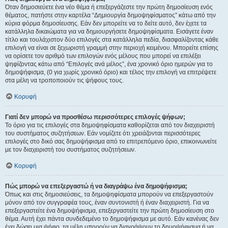
Όταν δημοσιεύετε ένα νέο θέμα ή επεξεργάζεστε την πρώτη δημοσίευση ενός
θέματος, πατήστε στην καρτέλα “Δημιουργία δημοψηφίσματος” κάτω από την
κύρια φόρμα δημοσίευσης. Εάν δεν μπορείτε να το δείτε αυτό, δεν έχετε τα
κατάλληλα δικαιώματα για να δημιουργήσετε δημοψηφίσματα. Εισάγετε έναν
τίτλο και τουλάχιστον δύο επιλογές στα κατάλληλα πεδία, διασφαλίζοντας κάθε
επιλογή να είναι σε ξεχωριστή γραμμή στην περιοχή κειμένου. Μπορείτε επίσης
να ορίσετε τον αριθμό των επιλογών ενός μέλους που μπορεί να επιλέξει
ψηφίζοντας κάτω από “Επιλογές ανά μέλος”, ένα χρονικό όριο ημερών για το
δημοψήφισμα, (0 για χωρίς χρονικό όριο) και τέλος την επιλογή να επιτρέψετε
στα μέλη να τροποποιούν τις ψήφους τους.
Κορυφή
Γιατί δεν μπορώ να προσθέσω περισσότερες επιλογές ψήφων;
Το όριο για τις επιλογές στα δημοψηφίσματα καθορίζεται από τον διαχειριστή
του συστήματος συζητήσεων. Εάν νομίζετε ότι χρειάζονται περισσότερες
επιλογές στο δικό σας δημοψήφισμα από το επιτρεπόμενο όριο, επικοινωνείτε
με τον διαχειριστή του συστήματος συζητήσεων.
Κορυφή
Πώς μπορώ να επεξεργαστώ ή να διαγράψω ένα δημοψήφισμα;
Όπως και στις δημοσιεύσεις, τα δημοψηφίσματα μπορούν να επεξεργαστούν
μόνον από τον συγγραφέα τους, έναν συντονιστή ή έναν διαχειριστή. Για να
επεξεργαστείτε ένα δημοψήφισμα, επεξεργαστείτε την πρώτη δημοσίευση στο
θέμα. Αυτή έχει πάντα συνδεδεμένο το δημοψήφισμα με αυτό. Εάν κανένας δεν
έχει δώσει μια ψήφο, τα μέλη μπορούν να διαγράψουν το δημοψήφισμα ή να