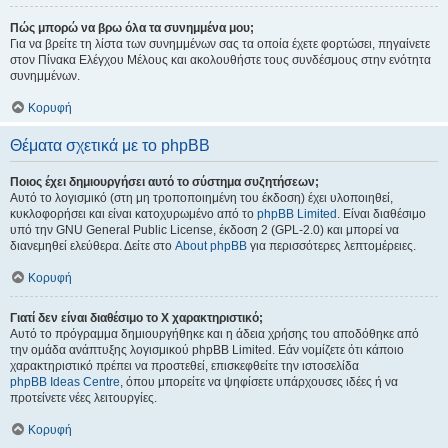
Πώς μπορώ να βρω όλα τα συνημμένα μου;
Για να βρείτε τη λίστα των συνημμένων σας τα οποία έχετε φορτώσει, πηγαίνετε
στον Πίνακα Ελέγχου Μέλους και ακολουθήστε τους συνδέσμους στην ενότητα
συνημμένων.
Κορυφή
Θέματα σχετικά με το phpBB
Ποιος έχει δημιουργήσει αυτό το σύστημα συζητήσεων;
Αυτό το λογισμικό (στη μη τροποποιημένη του έκδοση) έχει υλοποιηθεί,
κυκλοφορήσει και είναι κατοχυρωμένο από το
phpBB Limited
. Είναι διαθέσιμο
υπό την GNU General Public License, έκδοση 2 (GPL-2.0) και μπορεί να
διανεμηθεί ελεύθερα. Δείτε στο
About phpBB
για περισσότερες λεπτομέρειες.
Κορυφή
Γιατί δεν είναι διαθέσιμο το Χ χαρακτηριστικό;
Αυτό το πρόγραμμα δημιουργήθηκε και η άδεια χρήσης του αποδόθηκε από
την ομάδα ανάπτυξης λογισμικού phpBB Limited. Εάν νομίζετε ότι κάποιο
χαρακτηριστικό πρέπει να προστεθεί, επισκεφθείτε την ιστοσελίδα
phpBB Ideas Centre
, όπου μπορείτε να ψηφίσετε υπάρχουσες ιδέες ή να
προτείνετε νέες λειτουργίες.
Κορυφή