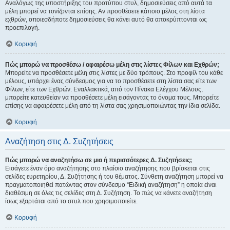
Αναλόγως της υποστήριξης του προτύπου στυλ, δημοσιεύσεις από αυτά τα
μέλη μπορεί να τονίζονται επίσης. Αν προσθέσετε κάποιο μέλος στη λίστα
εχθρών, οποιεσδήποτε δημοσιεύσεις θα κάνει αυτό θα αποκρύπτονται ως
προεπιλογή.
Κορυφή
Πώς μπορώ να προσθέσω / αφαιρέσω μέλη στις λίστες Φίλων και Εχθρών;
Μπορείτε να προσθέσετε μέλη στις λίστες με δύο τρόπους. Στο προφίλ του κάθε
μέλους, υπάρχει ένας σύνδεσμος για να το προσθέσετε στη λίστα σας είτε των
Φίλων, είτε των Εχθρών. Εναλλακτικά, από τον Πίνακα Ελέγχου Μέλους,
μπορείτε κατευθείαν να προσθέσετε μέλη εισάγοντας το όνομα τους. Μπορείτε
επίσης να αφαιρέσετε μέλη από τη λίστα σας χρησιμοποιώντας την ίδια σελίδα.
Κορυφή
Αναζήτηση στις Δ. Συζητήσεις
Πώς μπορώ να αναζητήσω σε μια ή περισσότερες Δ. Συζητήσεις;
Εισάγετε έναν όρο αναζήτησης στο πλαίσιο αναζήτησης που βρίσκεται στις
σελίδες ευρετηρίου, Δ. Συζήτησης ή του θέματος. Σύνθετη αναζήτηση μπορεί να
πραγματοποιηθεί πατώντας στον σύνδεσμο “Ειδική αναζήτηση” η οποία είναι
διαθέσιμη σε όλες τις σελίδες στη Δ. Συζήτηση. Το πώς να κάνετε αναζήτηση
ίσως εξαρτάται από το στυλ που χρησιμοποιείτε.
Κορυφή