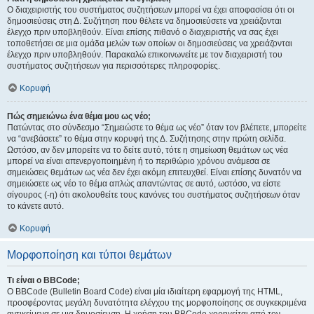
Ο διαχειριστής του συστήματος συζητήσεων μπορεί να έχει αποφασίσει ότι οι
δημοσιεύσεις στη Δ. Συζήτηση που θέλετε να δημοσιεύσετε να χρειάζονται
έλεγχο πριν υποβληθούν. Είναι επίσης πιθανό ο διαχειριστής να σας έχει
τοποθετήσει σε μια ομάδα μελών των οποίων οι δημοσιεύσεις να χρειάζονται
έλεγχο πριν υποβληθούν. Παρακαλώ επικοινωνείτε με τον διαχειριστή του
συστήματος συζητήσεων για περισσότερες πληροφορίες.
Κορυφή
Πώς σημειώνω ένα θέμα μου ως νέο;
Πατώντας στο σύνδεσμο “Σημειώστε το θέμα ως νέο” όταν τον βλέπετε, μπορείτε
να “ανεβάσετε” το θέμα στην κορυφή της Δ. Συζήτησης στην πρώτη σελίδα.
Ωστόσο, αν δεν μπορείτε να το δείτε αυτό, τότε η σημείωση θεμάτων ως νέα
μπορεί να είναι απενεργοποιημένη ή το περιθώριο χρόνου ανάμεσα σε
σημειώσεις θεμάτων ως νέα δεν έχει ακόμη επιτευχθεί. Είναι επίσης δυνατόν να
σημειώσετε ως νέο το θέμα απλώς απαντώντας σε αυτό, ωστόσο, να είστε
σίγουρος (-η) ότι ακολουθείτε τους κανόνες του συστήματος συζητήσεων όταν
το κάνετε αυτό.
Κορυφή
Μορφοποίηση και τύποι θεμάτων
Τι είναι ο BBCode;
Ο BBCode (Bulletin Board Code) είναι μία ιδιαίτερη εφαρμογή της HTML,
προσφέροντας μεγάλη δυνατότητα ελέγχου της μορφοποίησης σε συγκεκριμένα