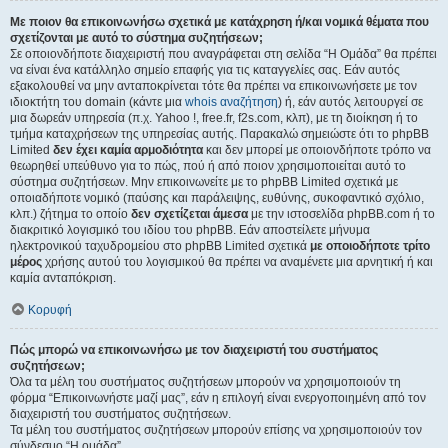
Με ποιον θα επικοινωνήσω σχετικά με κατάχρηση ή/και νομικά θέματα που
σχετίζονται με αυτό το σύστημα συζητήσεων;
Σε οποιονδήποτε διαχειριστή που αναγράφεται στη σελίδα “Η Ομάδα” θα πρέπει
να είναι ένα κατάλληλο σημείο επαφής για τις καταγγελίες σας. Εάν αυτός
εξακολουθεί να μην ανταποκρίνεται τότε θα πρέπει να επικοινωνήσετε με τον
ιδιοκτήτη του domain (κάντε μια
whois αναζήτηση
) ή, εάν αυτός λειτουργεί σε
μια δωρεάν υπηρεσία (π.χ. Yahoo !, free.fr, f2s.com, κλπ), με τη διοίκηση ή το
τμήμα καταχρήσεων της υπηρεσίας αυτής. Παρακαλώ σημειώστε ότι το phpBB
Limited
δεν έχει καμία αρμοδιότητα
και δεν μπορεί με οποιονδήποτε τρόπο να
θεωρηθεί υπεύθυνο για το πώς, πού ή από ποιον χρησιμοποιείται αυτό το
σύστημα συζητήσεων. Μην επικοινωνείτε με το phpBB Limited σχετικά με
οποιαδήποτε νομικό (παύσης και παράλειψης, ευθύνης, συκοφαντικό σχόλιο,
κλπ.) ζήτημα το οποίο
δεν σχετίζεται άμεσα
με την ιστοσελίδα phpBB.com ή το
διακριτικό λογισμικό του ιδίου του phpBB. Εάν αποστείλετε μήνυμα
ηλεκτρονικού ταχυδρομείου στο phpBB Limited σχετικά
με οποιοδήποτε τρίτο
μέρος
χρήσης αυτού του λογισμικού θα πρέπει να αναμένετε μια αρνητική ή και
καμία ανταπόκριση.
Κορυφή
Πώς μπορώ να επικοινωνήσω με τον διαχειριστή του συστήματος
συζητήσεων;
Όλα τα μέλη του συστήματος συζητήσεων μπορούν να χρησιμοποιούν τη
φόρμα “Επικοινωνήστε μαζί μας”, εάν η επιλογή είναι ενεργοποιημένη από τον
διαχειριστή του συστήματος συζητήσεων.
Τα μέλη του συστήματος συζητήσεων μπορούν επίσης να χρησιμοποιούν τον
σύνδεσμο “Η ομάδα”.