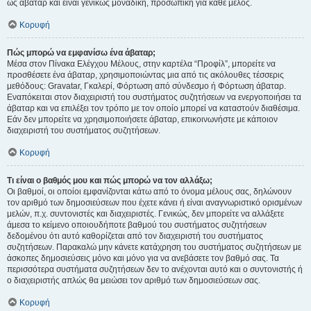
ως άβαταρ και είναι γενικώς μοναδική, προσωπική για κάθε μέλος.
Κορυφή
Πώς μπορώ να εμφανίσω ένα άβαταρ;
Μέσα στον Πίνακα Ελέγχου Μέλους, στην καρτέλα “Προφίλ”, μπορείτε να
προσθέσετε ένα άβαταρ, χρησιμοποιώντας μια από τις ακόλουθες τέσσερις
μεθόδους: Gravatar, Γκαλερί, Φόρτωση από σύνδεσμο ή Φόρτωση άβαταρ.
Εναπόκειται στον διαχειριστή του συστήματος συζητήσεων να ενεργοποιήσει τα
άβαταρ και να επιλέξει τον τρόπο με τον οποίο μπορεί να καταστούν διαθέσιμα.
Εάν δεν μπορείτε να χρησιμοποιήσετε άβαταρ, επικοινωνήστε με κάποιον
διαχειριστή του συστήματος συζητήσεων.
Κορυφή
Τι είναι ο βαθμός μου και πώς μπορώ να τον αλλάξω;
Οι βαθμοί, οι οποίοι εμφανίζονται κάτω από το όνομα μέλους σας, δηλώνουν
τον αριθμό των δημοσιεύσεων που έχετε κάνει ή είναι αναγνωριστικό ορισμένων
μελών, π.χ. συντονιστές και διαχειριστές. Γενικώς, δεν μπορείτε να αλλάξετε
άμεσα το κείμενο οποιουδήποτε βαθμού του συστήματος συζητήσεων
δεδομένου ότι αυτό καθορίζεται από τον διαχειριστή του συστήματος
συζητήσεων. Παρακαλώ μην κάνετε κατάχρηση του συστήματος συζητήσεων με
άσκοπες δημοσιεύσεις μόνο και μόνο για να ανεβάσετε τον βαθμό σας. Τα
περισσότερα συστήματα συζητήσεων δεν το ανέχονται αυτό και ο συντονιστής ή
ο διαχειριστής απλώς θα μειώσει τον αριθμό των δημοσιεύσεων σας.
Κορυφή