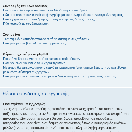
Συνδρομές και Σελιδοδείκτες
Ποια είναι η διαφορά ανάμεσα σε σελιδοδείκτη και συνδρομή;
Πώς προσθέτω σελιδοδείκτες ή εγγράφομαι σε συνδρομές σε συγκεκριμένα θέματα;
Πώς εγγράφομαι σε συνδρομές σε συγκεκριμένες Δ. Συζητήσεις;
Πώς αφαιρώ τις συνδρομές μου;
Συνημμένα
Τι συνημμένα επιτρέπονται σε αυτό το σύστημα συζητήσεων;
Πώς μπορώ να βρω όλα τα συνημμένα μου;
Θέματα σχετικά με το phpBB
Ποιος έχει δημιουργήσει αυτό το σύστημα συζητήσεων;
Γιατί δεν είναι διαθέσιμο το Χ χαρακτηριστικό;
Με ποιον θα επικοινωνήσω σχετικά με κατάχρηση ή/και νομικά θέματα που σχετίζονται
με αυτό το σύστημα συζητήσεων;
Πώς μπορώ να επικοινωνήσω με τον διαχειριστή του συστήματος συζητήσεων;
Θέματα σύνδεσης και εγγραφής
Γιατί πρέπει να εγγραφώ;
Ίσως να μην είναι απαραίτητο, εναπόκειται στον διαχειριστή του συστήματος
συζητήσεων ως προς το αν θα πρέπει να εγγραφείτε προκειμένου να αναρτήσετε
μηνύματα. Ωστόσο, η εγγραφή θα σας δώσει πρόσβαση σε πρόσθετες
υπηρεσίες που δεν είναι διαθέσιμες σε επισκέπτες όπως ο καθορισμός εικόνων
μελών (avatars), προσωπικά μηνύματα, αποστολή και λήψη μηνυμάτων