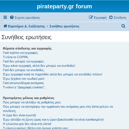
pirateparty.gr forum
Συχνές ερωτήσεις
Εγγραφή
Σύνδεση
Α
Ευρετήριο Δ. Συζήτησης
Συνήθεις ερωτήσεις
ν
Συνήθεις ερωτήσεις
α
ζ
Θέματα σύνδεσης και εγγραφής
Γιατί πρέπει να εγγραφώ;
ή
Τι είναι το COPPA;
τ
Γιατί δεν μπορώ να εγγραφώ;
Έχω κάνει εγγραφή, αλλά δεν μπορώ να συνδεθώ!
η
Γιατί δεν μπορώ να συνδεθώ;
Έχω εγγραφεί κατά το παρελθόν αλλά δεν μπορώ να συνδεθώ πλέον!
σ
Έχω ξεχάσει τον κωδικό μου!
η
Γιατί αποσυνδέομαι αυτόματα;
Τι κάνει η “Διαγραφή cookies”;
Προτιμήσεις μέλους και ρυθμίσεις
Πώς μπορώ να αλλάξω τις ρυθμίσεις μου;
Πώς μπορώ να αποτρέψω την εμφάνιση του ονόματος μου στη λίστα μελών σε
σύνδεση;
Η ώρα δεν είναι σωστή!
Έχω αλλάξει τη ζώνη ώρας και η ώρα εξακολουθεί να είναι λανθασμένη!
Η γλώσσα μου δεν είναι στη λίστα!
Τι είναι οι εικόνες δίπλα στο όνομα χρήστη μου;