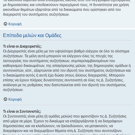
Τα εικονίδια θεμάτων είναι επιλεγμένες εικόνες από τον συγγραφέα σχετιζόμενες
με δημοσιεύσεις και υποδεικνύουν περιεχόμενό τους. Η δυνατότητα για χρήση
εικονιδίων θεμάτων εξαρτάται από τα δικαιώματα που ορίστηκαν από τον
διαχειριστή του συστήματος συζητήσεων.
Κορυφή
Επίπεδα μελών και Ομάδες
Τι είναι οι Διαχειριστές;
Οι Διαχειριστές είναι μέλη με τον υψηλότερο βαθμό ελέγχου σε όλο το σύστημα
συζητήσεων. Τα μέλη αυτά μπορούν να ελέγχουν όλες τις πτυχές της
λειτουργίας του συστήματος συζητήσεων, συμπεριλαμβανομένων του
καθορισμού δικαιωμάτων, της απαγόρευσης μελών, της δημιουργίας ομάδων ή
συντονιστών, κλπ., εξαρτώνται από τον ιδρυτή του συστήματος συζητήσεων και
τι δικαιώματα αυτός ή αυτή έχει δώσει στους άλλους διαχειριστές. Μπορούν
επίσης να έχουν πλήρεις δυνατότητες συντονιστή σε όλες τις Δ. Συζητήσεις,
ανάλογα με τις ρυθμίσεις που διατυπώνεται από τον ιδρυτή του συστήματος
συζητήσεων.
Κορυφή
Τι είναι οι Συντονιστές;
Οι Συντονιστές είναι μέλη (ή ομάδες μελών) που φροντίζουν τις Δ. Συζητήσεις
από μέρα σε μέρα. Έχουν το δικαίωμα να επεξεργάζονται ή να διαγράφουν
δημοσιεύσεις και να κλειδώνουν, να ξεκλειδώνουν, να μετακινούν, να
διαγράφουν και να διαχωρίζουν θέματα στη Δ. Συζήτηση που συντονίζουν.