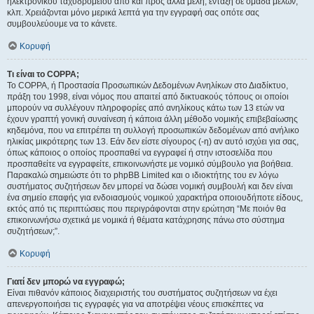
ηλεκτρονικού ταχυδρομείου από και προς άλλα μέλη, ένταξη σε ομάδα μελών,
κλπ. Χρειάζονται μόνο μερικά λεπτά για την εγγραφή σας οπότε σας
συμβουλεύουμε να το κάνετε.
Κορυφή
Τι είναι το COPPA;
Το COPPA, ή Προστασία Προσωπικών Δεδομένων Ανηλίκων στο Διαδίκτυο,
πράξη του 1998, είναι νόμος που απαιτεί από δικτυακούς τόπους οι οποίοι
μπορούν να συλλέγουν πληροφορίες από ανηλίκους κάτω των 13 ετών να
έχουν γραπτή γονική συναίνεση ή κάποια άλλη μέθοδο νομικής επιβεβαίωσης
κηδεμόνα, που να επιτρέπει τη συλλογή προσωπικών δεδομένων από ανήλικο
ηλικίας μικρότερης των 13. Εάν δεν είστε σίγουρος (-η) αν αυτό ισχύει για σας,
όπως κάποιος ο οποίος προσπαθεί να εγγραφεί ή στην ιστοσελίδα που
προσπαθείτε να εγγραφείτε, επικοινωνήστε με νομικό σύμβουλο για βοήθεια.
Παρακαλώ σημειώστε ότι το phpBB Limited και ο ιδιοκτήτης του εν λόγω
συστήματος συζητήσεων δεν μπορεί να δώσει νομική συμβουλή και δεν είναι
ένα σημείο επαφής για ενδοιασμούς νομικού χαρακτήρα οποιουδήποτε είδους,
εκτός από τις περιπτώσεις που περιγράφονται στην ερώτηση “Με ποιόν θα
επικοινωνήσω σχετικά με νομικά ή θέματα κατάχρησης πάνω στο σύστημα
συζητήσεων;”.
Κορυφή
Γιατί δεν μπορώ να εγγραφώ;
Είναι πιθανόν κάποιος διαχειριστής του συστήματος συζητήσεων να έχει
απενεργοποιήσει τις εγγραφές για να αποτρέψει νέους επισκέπτες να