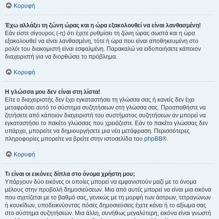
Κορυφή
Έχω αλλάξει τη ζώνη ώρας και η ώρα εξακολουθεί να είναι λανθασμένη!
Εάν είστε σίγουρος (-η) ότι έχετε ρυθμίσει τη ζώνη ώρας σωστά και η ώρα
εξακολουθεί να είναι λανθασμένη, τότε ή ώρα που είναι αποθηκευμένη στο
ρολόι του διακομιστή είναι εσφαλμένη. Παρακαλώ να ειδοποιήσετε κάποιον
διαχειριστή για να διορθώσει το πρόβλημα.
Κορυφή
Η γλώσσα μου δεν είναι στη λίστα!
Είτε ο διαχειριστής δεν έχει εγκαταστήσει τη γλώσσα σας ή κανείς δεν έχει
μεταφράσει αυτό το σύστημα συζητήσεων στη γλώσσα σας. Προσπαθήστε να
ζητήσετε από κάποιον διαχειριστή του συστήματος συζητήσεων αν μπορεί να
εγκαταστήσει το πακέτο γλώσσας που χρειάζεστε. Εάν το πακέτο γλώσσας δεν
υπάρχει, μπορείτε να δημιουργήσετε μια νέα μετάφραση. Περισσότερες
πληροφορίες μπορείτε να βρείτε στην ιστοσελίδα του
phpBB
®.
Κορυφή
Τι είναι οι εικόνες δίπλα στο όνομα χρήστη μου;
Υπάρχουν δύο εικόνες οι οποίες μπορεί να εμφανιστούν μαζί με το όνομα
μέλους στην προβολή δημοσιεύσεων. Μια από αυτές μπορεί να είναι μια εικόνα
που σχετίζεται με το βαθμό σας, γενικώς με τη μορφή των άστρων, τετραγώνων
ή κουκίδων, υποδεικνύοντας πόσες δημοσιεύσεις έχετε κάνει ή το αξίωμα σας
στο σύστημα συζητήσεων. Μια άλλη, συνήθως μεγαλύτερη, εικόνα είναι γνωστή