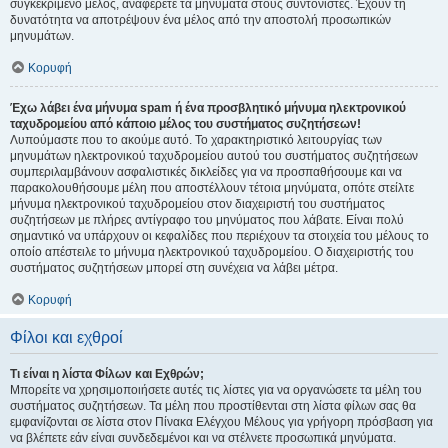
συγκεκριμένο μέλος, αναφέρετε τα μηνύματα στους συντονιστές. Έχουν τη
δυνατότητα να αποτρέψουν ένα μέλος από την αποστολή προσωπικών
μηνυμάτων.
Κορυφή
Έχω λάβει ένα μήνυμα spam ή ένα προσβλητικό μήνυμα ηλεκτρονικού
ταχυδρομείου από κάποιο μέλος του συστήματος συζητήσεων!
Λυπούμαστε που το ακούμε αυτό. Το χαρακτηριστικό λειτουργίας των
μηνυμάτων ηλεκτρονικού ταχυδρομείου αυτού του συστήματος συζητήσεων
συμπεριλαμβάνουν ασφαλιστικές δικλείδες για να προσπαθήσουμε και να
παρακολουθήσουμε μέλη που αποστέλλουν τέτοια μηνύματα, οπότε στείλτε
μήνυμα ηλεκτρονικού ταχυδρομείου στον διαχειριστή του συστήματος
συζητήσεων με πλήρες αντίγραφο του μηνύματος που λάβατε. Είναι πολύ
σημαντικό να υπάρχουν οι κεφαλίδες που περιέχουν τα στοιχεία του μέλους το
οποίο απέστειλε το μήνυμα ηλεκτρονικού ταχυδρομείου. Ο διαχειριστής του
συστήματος συζητήσεων μπορεί στη συνέχεια να λάβει μέτρα.
Κορυφή
Φίλοι και εχθροί
Τι είναι η λίστα Φίλων και Εχθρών;
Μπορείτε να χρησιμοποιήσετε αυτές τις λίστες για να οργανώσετε τα μέλη του
συστήματος συζητήσεων. Τα μέλη που προστίθενται στη λίστα φίλων σας θα
εμφανίζονται σε λίστα στον Πίνακα Ελέγχου Μέλους για γρήγορη πρόσβαση για
να βλέπετε εάν είναι συνδεδεμένοι και να στέλνετε προσωπικά μηνύματα.