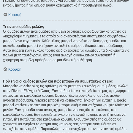
Γενικώς, οι συντονιστές υπάρχουν για να αποτρέπουν μέλη από το να βγαίνουν
εκτός θέματος ή να δημοσιεύουν καταχρηστικό ή προσβλητικό υλικό.
Κορυφή
Τι είναι οι ομάδες μελών;
Οι ομάδες μελών είναι ομάδες από μέλη οι οποίες μοιράζουν την κοινότητα σε
διαχειρίσιμα τμήματα με τα οποία οι διαχειριστές του συστήματος συζητήσεων
μπορούν να εργαστούν. Κάθε μέλος μπορεί να ανήκει σε διάφορες ομάδες και
σε κάθε ομάδα μπορεί να έχουν ανατεθεί επιμέρους δικαιώματα πρόσβασης.
Αυτό παρέχει έναν εύκολο τρόπο σε διαχειριστές να αλλάξουν τα δικαιώματα για
πολλά μέλη ταυτόχρονα, όπως είναι αλλαγή δικαιωμάτων συντονιστή ή
χορήγηση στα μέλη πρόσβαση σε μια ιδιωτική συζήτηση.
Κορυφή
Πού είναι οι ομάδες μελών και πώς μπορώ να συμμετάσχω σε μια;
Μπορείτε να δείτε όλες τις ομάδες μελών μέσω του συνδέσμου “Ομάδες μελών”
στον Πίνακα Ελέγχου Μέλους. Εάν επιθυμείτε να ενταχθείτε σε μια, προχωρήστε
πατώντας το κατάλληλο κουμπί. Ωστόσο, δεν έχουν όλες οι ομάδες μελών
ανοιχτή πρόσβαση. Μερικές μπορεί να χρειάζονται έγκριση για ένταξη, μερικές
μπορεί να είναι κλειστές και μερικές μπορεί ακόμη και να έχουν κρυφές ιδιότητες
μελών. Εάν η ομάδα είναι ανοιχτή, μπορείτε να ενταχθείτε πατώντας στο
κατάλληλο κουμπί. Εάν χρειάζεται έγκριση για ένταξη μπορείτε να ζητήσετε να
ενταχθείτε πατώντας στο κατάλληλο κουμπί. Ο συντονιστής της ομάδας θα
χρειαστεί να εγκρίνει το αίτημα σας και ίσως σας ρωτήσει γιατί θέλετε να
ενταχθείτε στην ομάδα. Παρακαλώ μην παρενοχλήσετε τον συντονιστή ομάδας