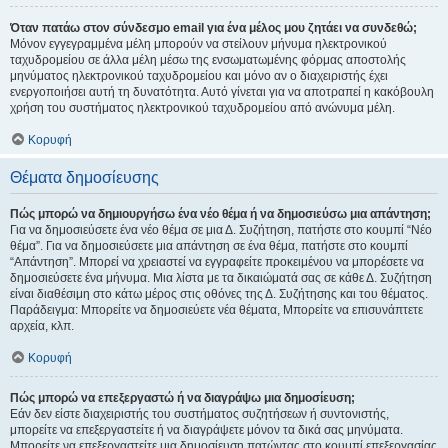
Όταν πατάω στον σύνδεσμο email για ένα μέλος μου ζητάει να συνδεθώ;
Μόνον εγγεγραμμένα μέλη μπορούν να στείλουν μήνυμα ηλεκτρονικού
ταχυδρομείου σε άλλα μέλη μέσω της ενσωματωμένης φόρμας αποστολής
μηνύματος ηλεκτρονικού ταχυδρομείου και μόνο αν ο διαχειριστής έχει
ενεργοποιήσει αυτή τη δυνατότητα. Αυτό γίνεται για να αποτραπεί η κακόβουλη
χρήση του συστήματος ηλεκτρονικού ταχυδρομείου από ανώνυμα μέλη.
Κορυφή
Θέματα δημοσίευσης
Πώς μπορώ να δημιουργήσω ένα νέο θέμα ή να δημοσιεύσω μια απάντηση;
Για να δημοσιεύσετε ένα νέο θέμα σε μια Δ. Συζήτηση, πατήστε στο κουμπί “Νέο
θέμα”. Για να δημοσιεύσετε μια απάντηση σε ένα θέμα, πατήστε στο κουμπί
“Απάντηση”. Μπορεί να χρειαστεί να εγγραφείτε προκειμένου να μπορέσετε να
δημοσιεύσετε ένα μήνυμα. Μια λίστα με τα δικαιώματά σας σε κάθε Δ. Συζήτηση
είναι διαθέσιμη στο κάτω μέρος στις οθόνες της Δ. Συζήτησης και του θέματος.
Παράδειγμα: Μπορείτε να δημοσιεύετε νέα θέματα, Μπορείτε να επισυνάπτετε
αρχεία, κλπ.
Κορυφή
Πώς μπορώ να επεξεργαστώ ή να διαγράψω μια δημοσίευση;
Εάν δεν είστε διαχειριστής του συστήματος συζητήσεων ή συντονιστής,
μπορείτε να επεξεργαστείτε ή να διαγράψετε μόνον τα δικά σας μηνύματα.
Μπορείτε να επεξεργαστείτε μια δημοσίευση πατώντας στο κουμπί επεξεργασίας