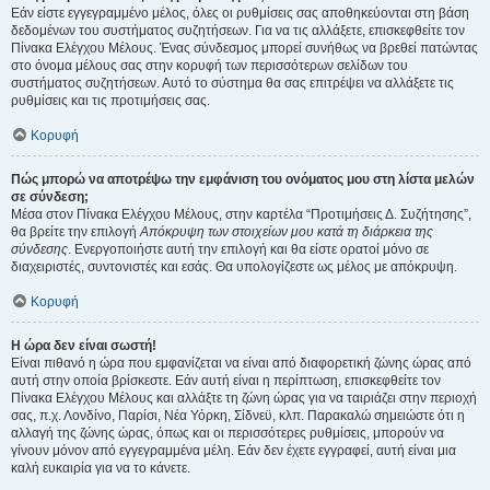
Εάν είστε εγγεγραμμένο μέλος, όλες οι ρυθμίσεις σας αποθηκεύονται στη βάση
δεδομένων του συστήματος συζητήσεων. Για να τις αλλάξετε, επισκεφθείτε τον
Πίνακα Ελέγχου Μέλους. Ένας σύνδεσμος μπορεί συνήθως να βρεθεί πατώντας
στο όνομα μέλους σας στην κορυφή των περισσότερων σελίδων του
συστήματος συζητήσεων. Αυτό το σύστημα θα σας επιτρέψει να αλλάξετε τις
ρυθμίσεις και τις προτιμήσεις σας.
Κορυφή
Πώς μπορώ να αποτρέψω την εμφάνιση του ονόματος μου στη λίστα μελών
σε σύνδεση;
Μέσα στον Πίνακα Ελέγχου Μέλους, στην καρτέλα “Προτιμήσεις Δ. Συζήτησης”,
θα βρείτε την επιλογή
Απόκρυψη των στοιχείων μου κατά τη διάρκεια της
σύνδεσης
. Ενεργοποιήστε αυτή την επιλογή και θα είστε ορατοί μόνο σε
διαχειριστές, συντονιστές και εσάς. Θα υπολογίζεστε ως μέλος με απόκρυψη.
Κορυφή
Η ώρα δεν είναι σωστή!
Είναι πιθανό η ώρα που εμφανίζεται να είναι από διαφορετική ζώνης ώρας από
αυτή στην οποία βρίσκεστε. Εάν αυτή είναι η περίπτωση, επισκεφθείτε τον
Πίνακα Ελέγχου Μέλους και αλλάξτε τη ζώνη ώρας για να ταιριάζει στην περιοχή
σας, π.χ. Λονδίνο, Παρίσι, Νέα Υόρκη, Σίδνεϋ, κλπ. Παρακαλώ σημειώστε ότι η
αλλαγή της ζώνης ώρας, όπως και οι περισσότερες ρυθμίσεις, μπορούν να
γίνουν μόνον από εγγεγραμμένα μέλη. Εάν δεν έχετε εγγραφεί, αυτή είναι μια
καλή ευκαιρία για να το κάνετε.