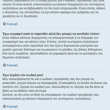
Πρώτον, βεβαιωθείτε ότι το όνομα μέλους και ο κωδικός πρόσβασής σας είναι
σωστά. Αν είναι σωστά, επικοινωνήστε με κάποιον διαχειριστή του συστήματος
συζητήσεων για να βεβαιωθείτε ότι δεν έχετε απαγορευθεί. Είναι επίσης πιθανό
ο ιδιοκτήτης της ιστοσελίδας να έχει κάποιο σφάλμα στις ρυθμίσεις και να
χρειάζεται να το διορθώσει.
Κορυφή
Έχω εγγραφεί κατά το παρελθόν αλλά δεν μπορώ να συνδεθώ πλέον!
Είναι πιθανό κάποιος διαχειριστής να απενεργοποίησε ή να διέγραψε τον
λογαριασμό σας για κάποιο λόγο. Επίσης, πολλά συστήματα συζητήσεων
απομακρύνουν μέλη περιοδικά που δεν έχουν δημοσιεύσει μηνύματα για
μεγάλο χρονικό διάστημα για να μειώσουν το μέγεθος της βάσης δεδομένων.
Εάν αυτό συμβαίνει, προσπαθήστε να εγγραφείτε ξανά και να εμπλακείτε στις
δημόσιες συζητήσεις.
Κορυφή
Έχω ξεχάσει τον κωδικό μου!
Μην πανικοβάλλεστε! Αν και ο κωδικός πρόσβασής σας δεν μπορεί να
ανακτηθεί, μπορεί εύκολα να επαναφερθεί. Επισκεφθείτε τη σελίδα σύνδεσης και
πατήστε στο
Ξέχασα τον κωδικό μου
. Ακολουθήστε τις οδηγίες και θα είστε σε
θέση να συνδεθείτε πάλι σύντομα.
Ωστόσο, αν δεν είστε σε θέση να επαναφέρετε τον κωδικό πρόσβασής σας,
επικοινωνήστε με κάποιον διαχειριστή του συστήματος συζητήσεων.
Κορυφή