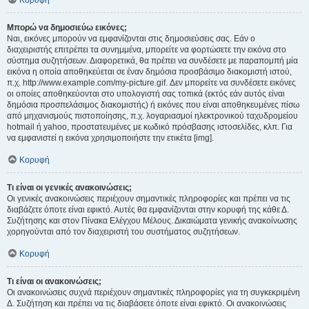
Κορυφή
Μπορώ να δημοσιεύω εικόνες;
Ναι, εικόνες μπορούν να εμφανίζονται στις δημοσιεύσεις σας. Εάν ο
διαχειριστής επιτρέπει τα συνημμένα, μπορείτε να φορτώσετε την εικόνα στο
σύστημα συζητήσεων. Διαφορετικά, θα πρέπει να συνδέσετε με παραπομπή μία
εικόνα η οποία αποθηκεύεται σε έναν δημόσια προσβάσιμο διακομιστή ιστού,
π.χ. http://www.example.com/my-picture.gif. Δεν μπορείτε να συνδέσετε εικόνες
οι οποίες αποθηκεύονται στο υπολογιστή σας τοπικά (εκτός εάν αυτός είναι
δημόσια προσπελάσιμος διακομιστής) ή εικόνες που είναι αποθηκευμένες πίσω
από μηχανισμούς πιστοποίησης, π.χ. λογαριασμοί ηλεκτρονικού ταχυδρομείου
hotmail ή yahoo, προστατευμένες με κωδικό πρόσβασης ιστοσελίδες, κλπ. Για
να εμφανιστεί η εικόνα χρησιμοποιήστε την ετικέτα [img].
Κορυφή
Τι είναι οι γενικές ανακοινώσεις;
Οι γενικές ανακοινώσεις περιέχουν σημαντικές πληροφορίες και πρέπει να τις
διαβάζετε όποτε είναι εφικτό. Αυτές θα εμφανίζονται στην κορυφή της κάθε Δ.
Συζήτησης και στον Πίνακα Ελέγχου Μέλους. Δικαιώματα γενικής ανακοίνωσης
χορηγούνται από τον διαχειριστή του συστήματος συζητήσεων.
Κορυφή
Τι είναι οι ανακοινώσεις;
Οι ανακοινώσεις συχνά περιέχουν σημαντικές πληροφορίες για τη συγκεκριμένη
Δ. Συζήτηση και πρέπει να τις διαβάσετε όποτε είναι εφικτό. Οι ανακοινώσεις