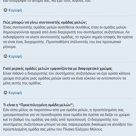
εάν απορρίψει το αίτημα σας, θα έχει τους λόγους του.
Κορυφή
Πώς μπορώ να γίνω συντονιστής ομάδας μελών;
Ένας συντονιστής ομάδας μελών ανατίθεται συνήθως όταν οι ομάδες μελών
δημιουργούνται αρχικά από έναν διαχειριστή του συστήματος συζητήσεων. Αν
ενδιαφέρεστε να γίνετε συντονιστής ομάδας, το πρώτο σημείο επαφής θα πρέπει
να είναι ένας διαχειριστής. Προσπαθήστε στέλνοντάς του ένα προσωπικό
μήνυμα.
Κορυφή
Γιατί μερικές ομάδες μελών εμφανίζονται με διαφορετικό χρώμα;
Είναι πιθανό ο διαχειριστής του συστήματος συζητήσεων να έχει ορίσει κάποιο
χρώμα στα μέλη μιας ομάδας μελών ώστε να είναι εύκολο να εντοπιστούν τα
μέλη αυτής της ομάδας.
Κορυφή
Τι είναι η “Προεπιλεγμένη ομάδα μελών”;
Εάν είστε μέλος σε παραπάνω από μια ομάδα μελών, η προεπιλεγμένη σας
χρησιμοποιείται για να προσδιορίσει ποια ομάδα θα πρέπει να δείξει το χρώμα
και το βαθμό της ομάδας για εσάς από προεπιλογή. Ο διαχειριστής του
συστήματος συζητήσεων μπορεί να σας παραχωρήσει δικαίωμα να αλλάξετε την
προεπιλεγμένη ομάδα σας μέσω του Πίνακα Ελέγχου Μέλους.