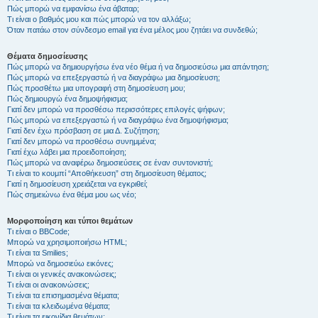
Πώς μπορώ να εμφανίσω ένα άβαταρ;
Τι είναι ο βαθμός μου και πώς μπορώ να τον αλλάξω;
Όταν πατάω στον σύνδεσμο email για ένα μέλος μου ζητάει να συνδεθώ;
Θέματα δημοσίευσης
Πώς μπορώ να δημιουργήσω ένα νέο θέμα ή να δημοσιεύσω μια απάντηση;
Πώς μπορώ να επεξεργαστώ ή να διαγράψω μια δημοσίευση;
Πώς προσθέτω μια υπογραφή στη δημοσίευση μου;
Πώς δημιουργώ ένα δημοψήφισμα;
Γιατί δεν μπορώ να προσθέσω περισσότερες επιλογές ψήφων;
Πώς μπορώ να επεξεργαστώ ή να διαγράψω ένα δημοψήφισμα;
Γιατί δεν έχω πρόσβαση σε μια Δ. Συζήτηση;
Γιατί δεν μπορώ να προσθέσω συνημμένα;
Γιατί έχω λάβει μια προειδοποίηση;
Πώς μπορώ να αναφέρω δημοσιεύσεις σε έναν συντονιστή;
Τι είναι το κουμπί “Αποθήκευση” στη δημοσίευση θέματος;
Γιατί η δημοσίευση χρειάζεται να εγκριθεί;
Πώς σημειώνω ένα θέμα μου ως νέο;
Μορφοποίηση και τύποι θεμάτων
Τι είναι ο BBCode;
Μπορώ να χρησιμοποιήσω HTML;
Τι είναι τα Smilies;
Μπορώ να δημοσιεύω εικόνες;
Τι είναι οι γενικές ανακοινώσεις;
Τι είναι οι ανακοινώσεις;
Τι είναι τα επισημασμένα θέματα;
Τι είναι τα κλειδωμένα θέματα;
Τι είναι τα εικονίδια θεμάτων;