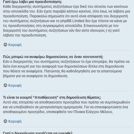
Γιατί έχω λάβει μια προειδοποίηση;
Κάθε διαχειριστής συστήματος συζητήσεων έχει δικό του σύνολο των κανόνων
στην ιστοσελίδα του. Εάν έχετε παραβεί κάποιο κανόνα, τότε ίσως να λάβατε μια
προειδοποίηση. Παρακαλώ σημειώστε ότι αυτό είναι απόφαση του διαχειριστή
του συστήματος συζητήσεων και το phpBB Limited δεν έχει τίποτα να κάνει με
τις προειδοποιήσεις στη συγκεκριμένη ιστοσελίδα. Επικοινωνήστε με τον
διαχειριστή του συστήματος συζητήσεων εάν δεν είστε σίγουρος (-η) γιατί
λάβατε την προειδοποίηση.
Κορυφή
Πώς μπορώ να αναφέρω δημοσιεύσεις σε έναν συντονιστή;
Εάν ο διαχειριστής του συστήματος συζητήσεων το έχει επιτρέψει, θα πρέπει να
δείτε ένα κουμπί για την αναφορά των δημοσιεύσεων δίπλα στη δημοσίευση
που θέλετε να αναφέρετε. Πατώντας θα καθοδηγηθείτε για τα απαιτούμενα
βήματα για να αναφέρετε τη δημοσίευση.
Κορυφή
Τι είναι το κουμπί “Αποθήκευση” στη δημοσίευση θέματος;
Αυτό σας επιτρέπει να αποθηκεύσετε προσχέδια που πρέπει να συμπληρωθούν
και να υποβληθούν σε μεταγενέστερη ημερομηνία. Για να επαναφορτώσετε ένα
αποθηκευμένο προσχέδιο, επισκεφθείτε τον Πίνακα Ελέγχου Μέλους.
Κορυφή
Γιατί η δημοσίευση χρειάζεται να εγκριθεί;