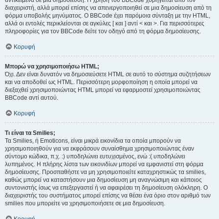
αντικείμενα σε μια δημοσίευση. Η χρήση του BBCode χορηγείται από τον
διαχειριστή, αλλά μπορεί επίσης να απενεργοποιηθεί σε μια δημοσίευση από τη
φόρμα υποβολής μηνύματος. Ο BBCode έχει παρόμοια σύνταξη με την HTML,
αλλά οι εντολές περικλείονται σε αγκύλες [ και ] αντί < και >. Για περισσότερες
πληροφορίες για τον BBCode δείτε τον οδηγό από τη φόρμα δημοσίευσης.
Κορυφή
Μπορώ να χρησιμοποιήσω HTML;
Όχι. Δεν είναι δυνατόν να δημοσιεύσετε HTML σε αυτό το σύστημα συζητήσεων
και να αποδοθεί ως HTML. Περισσότερη μορφοποίηση η οποία μπορεί να
διεξαχθεί χρησιμοποιώντας HTML μπορεί να εφαρμοστεί χρησιμοποιώντας
BBCode αντί αυτού.
Κορυφή
Τι είναι τα Smilies;
Τα Smilies, ή Emoticons, είναι μικρά εικονίδια τα οποία μπορούν να
χρησιμοποιηθούν για να εκφράσουν συναίσθημα χρησιμοποιώντας έναν
σύντομο κώδικα, π.χ. :) υποδηλώνει ευτυχισμένος, ενώ :( υποδηλώνει
λυπημένος. Η πλήρης λίστα των εικονιδίων μπορεί να εμφανιστεί στη φόρμα
δημοσίευσης. Προσπαθήστε να μη χρησιμοποιείτε καταχρηστικώς τα smilies,
καθώς μπορεί να καταστήσουν μια δημοσίευση μη αναγνώσιμη και κάποιος
συντονιστής ίσως να επεξεργαστεί ή να αφαιρέσει τη δημοσίευση ολόκληρη. Ο
διαχειριστής του συστήματος μπορεί επίσης να θέσει ένα όριο στον αριθμό των
smilies που μπορείτε να χρησιμοποιήσετε σε μια δημοσίευση.