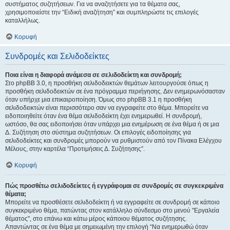
συστήματος συζητήσεων. Για να αναζητήσετε για τα θέματα σας,
χρησιμοποιείστε την “Ειδική αναζήτηση” και συμπληρώστε τις επιλογές
καταλλήλως.
Κορυφή
Συνδρομές και Σελιδοδείκτες
Ποια είναι η διαφορά ανάμεσα σε σελιδοδείκτη και συνδρομή;
Στο phpBB 3.0, η προσθήκη σελιδοδεικτών θεμάτων λειτουργούσε όπως η
προσθήκη σελιδοδεικτών σε ένα πρόγραμμα περιήγησης. Δεν ενημερωνόσασταν
όταν υπήρχε μια επικαιροποίηση. Όμως στο phpBB 3.1 η προσθήκη
σελιδοδεικτών είναι περισσότερο σαν να εγγραφείτε στο θέμα. Μπορείτε να
ειδοποιηθείτε όταν ένα θέμα σελιδοδείκτη έχει ενημερωθεί. Η συνδρομή,
ωστόσο, θα σας ειδοποιήσει όταν υπάρχει μια ενημέρωση σε ένα θέμα ή σε μια
Δ. Συζήτηση στο σύστημα συζητήσεων. Οι επιλογές ειδοποίησης για
σελιδοδείκτες και συνδρομές μπορούν να ρυθμιστούν από τον Πίνακα Ελέγχου
Μέλους, στην καρτέλα “Προτιμήσεις Δ. Συζήτησης”.
Κορυφή
Πώς προσθέτω σελιδοδείκτες ή εγγράφομαι σε συνδρομές σε συγκεκριμένα
θέματα;
Μπορείτε να προσθέσετε σελιδοδείκτη ή να εγγραφείτε σε συνδρομή σε κάποιο
συγκεκριμένο θέμα, πατώντας στον κατάλληλο σύνδεσμο στο μενού "Εργαλεία
θέματος", στο επάνω και κάτω μέρος κάποιου θέματος συζήτησης.
Απαντώντας σε ένα θέμα με σημειωμένη την επιλογή “Να ενημερωθώ όταν