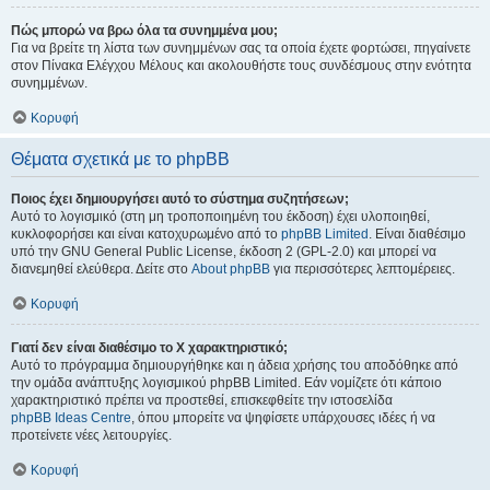
Πώς μπορώ να βρω όλα τα συνημμένα μου;
Για να βρείτε τη λίστα των συνημμένων σας τα οποία έχετε φορτώσει, πηγαίνετε
στον Πίνακα Ελέγχου Μέλους και ακολουθήστε τους συνδέσμους στην ενότητα
συνημμένων.
Κορυφή
Θέματα σχετικά με το phpBB
Ποιος έχει δημιουργήσει αυτό το σύστημα συζητήσεων;
Αυτό το λογισμικό (στη μη τροποποιημένη του έκδοση) έχει υλοποιηθεί,
κυκλοφορήσει και είναι κατοχυρωμένο από το
phpBB Limited
. Είναι διαθέσιμο
υπό την GNU General Public License, έκδοση 2 (GPL-2.0) και μπορεί να
διανεμηθεί ελεύθερα. Δείτε στο
About phpBB
για περισσότερες λεπτομέρειες.
Κορυφή
Γιατί δεν είναι διαθέσιμο το Χ χαρακτηριστικό;
Αυτό το πρόγραμμα δημιουργήθηκε και η άδεια χρήσης του αποδόθηκε από
την ομάδα ανάπτυξης λογισμικού phpBB Limited. Εάν νομίζετε ότι κάποιο
χαρακτηριστικό πρέπει να προστεθεί, επισκεφθείτε την ιστοσελίδα
phpBB Ideas Centre
, όπου μπορείτε να ψηφίσετε υπάρχουσες ιδέες ή να
προτείνετε νέες λειτουργίες.
Κορυφή