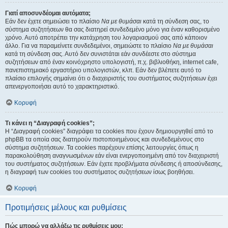
Γιατί αποσυνδέομαι αυτόματα;
Εάν δεν έχετε σημειώσει το πλαίσιο
Να με θυμάσαι
κατά τη σύνδεση σας, το
σύστημα συζητήσεων θα σας διατηρεί συνδεδεμένο μόνο για έναν καθορισμένο
χρόνο. Αυτό αποτρέπει την κατάχρηση του λογαριασμού σας από κάποιον
άλλο. Για να παραμείνετε συνδεδεμένοι, σημειώστε το πλαίσιο
Να με θυμάσαι
κατά τη σύνδεση σας. Αυτό δεν συνιστάται εάν συνδέεστε στο σύστημα
συζητήσεων από έναν κοινόχρηστο υπολογιστή, π.χ. βιβλιοθήκη, internet cafe,
πανεπιστημιακό εργαστήριο υπολογιστών, κλπ. Εάν δεν βλέπετε αυτό το
πλαίσιο επιλογής σημαίνει ότι ο διαχειριστής του συστήματος συζητήσεων έχει
απενεργοποιήσει αυτό το χαρακτηριστικό.
Κορυφή
Τι κάνει η “Διαγραφή cookies”;
Η “Διαγραφή cookies” διαγράφει τα cookies που έχουν δημιουργηθεί από το
phpBB τα οποία σας διατηρούν πιστοποιημένους και συνδεδεμένους στο
σύστημα συζητήσεων. Τα cookies παρέχουν επίσης λειτουργίες όπως η
παρακολούθηση αναγνωσμένων εάν είναι ενεργοποιημένη από τον διαχειριστή
του συστήματος συζητήσεων. Εάν έχετε προβλήματα σύνδεσης ή αποσύνδεσης,
η διαγραφή των cookies του συστήματος συζητήσεων ίσως βοηθήσει.
Κορυφή
Προτιμήσεις μέλους και ρυθμίσεις
Πώς μπορώ να αλλάξω τις ρυθμίσεις μου;