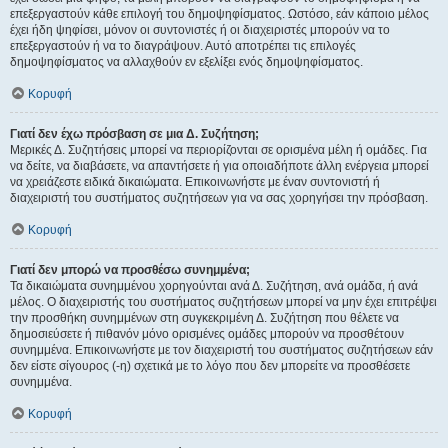
επεξεργαστούν κάθε επιλογή του δημοψηφίσματος. Ωστόσο, εάν κάποιο μέλος
έχει ήδη ψηφίσει, μόνον οι συντονιστές ή οι διαχειριστές μπορούν να το
επεξεργαστούν ή να το διαγράψουν. Αυτό αποτρέπει τις επιλογές
δημοψηφίσματος να αλλαχθούν εν εξελίξει ενός δημοψηφίσματος.
Κορυφή
Γιατί δεν έχω πρόσβαση σε μια Δ. Συζήτηση;
Μερικές Δ. Συζητήσεις μπορεί να περιορίζονται σε ορισμένα μέλη ή ομάδες. Για
να δείτε, να διαβάσετε, να απαντήσετε ή για οποιαδήποτε άλλη ενέργεια μπορεί
να χρειάζεστε ειδικά δικαιώματα. Επικοινωνήστε με έναν συντονιστή ή
διαχειριστή του συστήματος συζητήσεων για να σας χορηγήσει την πρόσβαση.
Κορυφή
Γιατί δεν μπορώ να προσθέσω συνημμένα;
Τα δικαιώματα συνημμένου χορηγούνται ανά Δ. Συζήτηση, ανά ομάδα, ή ανά
μέλος. Ο διαχειριστής του συστήματος συζητήσεων μπορεί να μην έχει επιτρέψει
την προσθήκη συνημμένων στη συγκεκριμένη Δ. Συζήτηση που θέλετε να
δημοσιεύσετε ή πιθανόν μόνο ορισμένες ομάδες μπορούν να προσθέτουν
συνημμένα. Επικοινωνήστε με τον διαχειριστή του συστήματος συζητήσεων εάν
δεν είστε σίγουρος (-η) σχετικά με το λόγο που δεν μπορείτε να προσθέσετε
συνημμένα.
Κορυφή