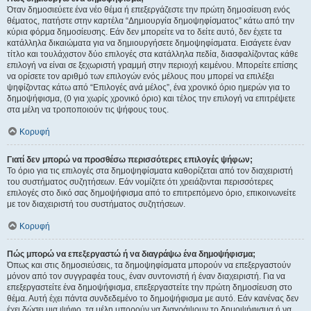
Όταν δημοσιεύετε ένα νέο θέμα ή επεξεργάζεστε την πρώτη δημοσίευση ενός
θέματος, πατήστε στην καρτέλα “Δημιουργία δημοψηφίσματος” κάτω από την
κύρια φόρμα δημοσίευσης. Εάν δεν μπορείτε να το δείτε αυτό, δεν έχετε τα
κατάλληλα δικαιώματα για να δημιουργήσετε δημοψηφίσματα. Εισάγετε έναν
τίτλο και τουλάχιστον δύο επιλογές στα κατάλληλα πεδία, διασφαλίζοντας κάθε
επιλογή να είναι σε ξεχωριστή γραμμή στην περιοχή κειμένου. Μπορείτε επίσης
να ορίσετε τον αριθμό των επιλογών ενός μέλους που μπορεί να επιλέξει
ψηφίζοντας κάτω από “Επιλογές ανά μέλος”, ένα χρονικό όριο ημερών για το
δημοψήφισμα, (0 για χωρίς χρονικό όριο) και τέλος την επιλογή να επιτρέψετε
στα μέλη να τροποποιούν τις ψήφους τους.
Κορυφή
Γιατί δεν μπορώ να προσθέσω περισσότερες επιλογές ψήφων;
Το όριο για τις επιλογές στα δημοψηφίσματα καθορίζεται από τον διαχειριστή
του συστήματος συζητήσεων. Εάν νομίζετε ότι χρειάζονται περισσότερες
επιλογές στο δικό σας δημοψήφισμα από το επιτρεπόμενο όριο, επικοινωνείτε
με τον διαχειριστή του συστήματος συζητήσεων.
Κορυφή
Πώς μπορώ να επεξεργαστώ ή να διαγράψω ένα δημοψήφισμα;
Όπως και στις δημοσιεύσεις, τα δημοψηφίσματα μπορούν να επεξεργαστούν
μόνον από τον συγγραφέα τους, έναν συντονιστή ή έναν διαχειριστή. Για να
επεξεργαστείτε ένα δημοψήφισμα, επεξεργαστείτε την πρώτη δημοσίευση στο
θέμα. Αυτή έχει πάντα συνδεδεμένο το δημοψήφισμα με αυτό. Εάν κανένας δεν
έχει δώσει μια ψήφο, τα μέλη μπορούν να διαγράψουν το δημοψήφισμα ή να