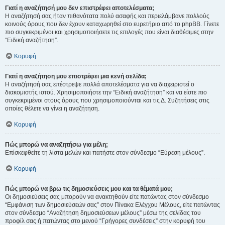
Γιατί η αναζήτησή μου δεν επιστρέφει αποτελέσματα;
Η αναζήτησή σας ήταν πιθανότατα πολύ ασαφής και περιελάμβανε πολλούς
κοινούς όρους που δεν έχουν καταχωρηθεί στο ευρετήριο από το phpBB. Γίνετε
πιο συγκεκριμένοι και χρησιμοποιήσετε τις επιλογές που είναι διαθέσιμες στην
“Ειδική αναζήτηση”.
Κορυφή
Γιατί η αναζήτηση μου επιστρέφει μια κενή σελίδα;
Η αναζήτησή σας επέστρεψε πολλά αποτελέσματα για να διαχειριστεί ο
διακομιστής ιστού. Χρησιμοποιήστε την “Ειδική αναζήτηση” και να είστε πιο
συγκεκριμένοι στους όρους που χρησιμοποιούνται και τις Δ. Συζητήσεις στις
οποίες θέλετε να γίνει η αναζήτηση.
Κορυφή
Πώς μπορώ να αναζητήσω για μέλη;
Επίσκεφθείτε τη λίστα μελών και πατήστε στον σύνδεσμο “Εύρεση μέλους”.
Κορυφή
Πώς μπορώ να βρω τις δημοσιεύσεις μου και τα θέματά μου;
Οι δημοσιεύσεις σας μπορούν να ανακτηθούν είτε πατώντας στον σύνδεσμο
“Εμφάνιση των δημοσιεύσεών σας” στον Πίνακα Ελέγχου Μέλους, είτε πατώντας
στον σύνδεσμο “Αναζήτηση δημοσιεύσεων μέλους” μέσω της σελίδας του
προφίλ σας ή πατώντας στο μενού “Γρήγορες συνδέσεις” στην κορυφή του