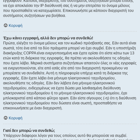
εγγραφούν. Κάποιος διαχειριστής του συστήματος συζητήσεων μπορεί επίσης
να έχει αποκλείσει την IP διεύθυνσή σας ή να μην επιτρέπει το όνομα μέλους
που προσπαθείτε να καταχωρίσετε. Επικοινωνήστε με κάποιον διαχειριστή του
συστήματος συζητήσεων για βοήθεια.
Κορυφή
Έχω κάνει εγγραφή, αλλά δεν μπορώ να συνδεθώ!
Πρώτα, ελέγξτε το όνομα μέλους και τον κωδικό πρόσβασής σας. Εάν αυτά είναι
σωστά, τότε ένα από τα δύο πράγματα μπορεί να έχει συμβεί. Εάν η υποστήριξη
διακήρυξης COPPA είναι ενεργοποιημένη και έχετε ορίσει ότι είστε κάτω των 13
ετών κατά τη διάρκεια της εγγραφής, θα πρέπει να ακολουθήσετε τις οδηγίες
που έχετε λάβει. Μερικά συστήματα συζητήσεων απαιτούν όλες οι νέες εγγραφές
να ενεργοποιούνται, είτε από εσάς είτε από τον διαχειριστή προκειμένου να
μπορέσετε να συνδεθείτε. Αυτή η πληροφορία υπήρχε κατά τη διάρκεια της
εγγραφής. Εάν έχετε λάβει ένα μήνυμα ηλεκτρονικού ταχυδρομείου,
ακολουθήστε τις οδηγίες. Εάν δεν λάβετε ένα μήνυμα ηλεκτρονικού
ταχυδρομείου, ενδεχομένως να έχετε δώσει μια λανθασμένη διεύθυνση
ηλεκτρονικού ταχυδρομείου ή το μήνυμα ηλεκτρονικού ταχυδρομείου, έχει
μπλοκαριστεί από κάποιο φίλτρο spam. Εάν είστε σίγουρος (-η) ότι η διεύθυνση
ηλεκτρονικού ταχυδρομείου που δώσατε είναι σωστή, προσπαθήστε να
επικοινωνήσετε με έναν διαχειριστή.
Κορυφή
Γιατί δεν μπορώ να συνδεθώ;
Υπάρχουν διάφοροι λόγοι για τους οποίους αυτό θα μπορούσε να συμβεί.