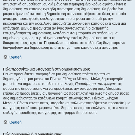
στη σχετική δημοσίευση, συχνά μόνο για περιορισμένο χρόνο αφότου έγινε η
δημοσίευση. Αν κάποιος έχει ήδη απαντήσει στη δημοσίευση, θα βρείτε ένα
μικρό κείμενο κάτω από τη δημοσίευση όταν επιστρέψετε στο θέμα, το οποίο
αναφέρει πόσες φορές επεξεργαστήκατε το μήνυμα αυτό, μαζί με την
ημερομηνία και την ώρα. Αυτό εμφανίζεται μόνον όταν κάποιος έχει κάνει μια
απάντηση. Δεν θα εμφανίζεται αν ένας συντονιστής ή διαχειριστής
επεξεργάστηκε τη δημοσίευση, ωστόσο αυτοί μπορούν να αφήσουν μια
σημείωση ως προς το γιατί έχουν επεξεργαστεί τη δημοσίευση κατά τη
διακριτική τους ευχέρεια. Παρακαλώ σημειώστε ότι απλά μέλη δεν μπορεί να
διαγράψουν μια δημοσίευση από τη στιγμή που κάποιος έχει απαντήσει.
Κορυφή
Πώς προσθέτω μια υπογραφή στη δημοσίευση μου;
Για να προσθέσετε υπογραφή σε μια δημοσίευση πρέπει πρώτα να
δημιουργήσετε μια μέσω του Πίνακα Ελέγχου Μέλους. Μόλις δημιουργηθεί,
μπορείτε να σημειώσετε το πλαίσιο επιλογής
Προσάρτηση υπογραφής
στη
φόρμα της δημοσίευσης για να προσθέσετε την υπογραφή σας. Μπορείτε
επίσης να προσθέσετε μια υπογραφή ως προεπιλογή για όλες τις δημοσιεύσεις
σας σημειώνοντας το κατάλληλο κουμπί επιλογής στον Πίνακα Ελέγχου
Μέλους. Εάν το κάνετε αυτό, μπορείτε και πάλι να αποτρέψετε να προστεθεί μια
υπογραφή σε κάποιες μεμονωμένες δημοσιεύσεις από-επιλέγοντας το πλαίσιο
επιλογής προσθήκης υπογραφής στη φόρμα δημοσίευσης.
Κορυφή
Πώς δημιουργώ ένα δημοψήφισμα;