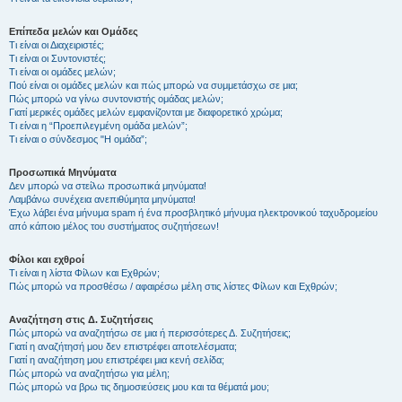
Επίπεδα μελών και Ομάδες
Τι είναι οι Διαχειριστές;
Τι είναι οι Συντονιστές;
Τι είναι οι ομάδες μελών;
Πού είναι οι ομάδες μελών και πώς μπορώ να συμμετάσχω σε μια;
Πώς μπορώ να γίνω συντονιστής ομάδας μελών;
Γιατί μερικές ομάδες μελών εμφανίζονται με διαφορετικό χρώμα;
Τι είναι η “Προεπιλεγμένη ομάδα μελών”;
Τι είναι ο σύνδεσμος "Η ομάδα”;
Προσωπικά Μηνύματα
Δεν μπορώ να στείλω προσωπικά μηνύματα!
Λαμβάνω συνέχεια ανεπιθύμητα μηνύματα!
Έχω λάβει ένα μήνυμα spam ή ένα προσβλητικό μήνυμα ηλεκτρονικού ταχυδρομείου
από κάποιο μέλος του συστήματος συζητήσεων!
Φίλοι και εχθροί
Τι είναι η λίστα Φίλων και Εχθρών;
Πώς μπορώ να προσθέσω / αφαιρέσω μέλη στις λίστες Φίλων και Εχθρών;
Αναζήτηση στις Δ. Συζητήσεις
Πώς μπορώ να αναζητήσω σε μια ή περισσότερες Δ. Συζητήσεις;
Γιατί η αναζήτησή μου δεν επιστρέφει αποτελέσματα;
Γιατί η αναζήτηση μου επιστρέφει μια κενή σελίδα;
Πώς μπορώ να αναζητήσω για μέλη;
Πώς μπορώ να βρω τις δημοσιεύσεις μου και τα θέματά μου;