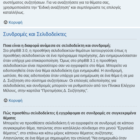
συστήματος συζητήσεων. Για να αναζητήσετε για τα θέματα σας,
χρησιμοποιείστε την “Ειδική αναζήτηση” και συμπληρώστε τις επιλογές
καταλλήλως.
Κορυφή
Συνδρομές και Σελιδοδείκτες
Ποια είναι η διαφορά ανάμεσα σε σελιδοδείκτη και συνδρομή;
Στο phpBB 3.0, η προσθήκη σελιδοδεικτών θεμάτων λειτουργούσε όπως η
προσθήκη σελιδοδεικτών σε ένα πρόγραμμα περιήγησης. Δεν ενημερωνόσασταν
όταν υπήρχε μια επικαιροποίηση. Όμως στο phpBB 3.1 η προσθήκη
σελιδοδεικτών είναι περισσότερο σαν να εγγραφείτε στο θέμα. Μπορείτε να
ειδοποιηθείτε όταν ένα θέμα σελιδοδείκτη έχει ενημερωθεί. Η συνδρομή,
ωστόσο, θα σας ειδοποιήσει όταν υπάρχει μια ενημέρωση σε ένα θέμα ή σε μια
Δ. Συζήτηση στο σύστημα συζητήσεων. Οι επιλογές ειδοποίησης για
σελιδοδείκτες και συνδρομές μπορούν να ρυθμιστούν από τον Πίνακα Ελέγχου
Μέλους, στην καρτέλα “Προτιμήσεις Δ. Συζήτησης”.
Κορυφή
Πώς προσθέτω σελιδοδείκτες ή εγγράφομαι σε συνδρομές σε συγκεκριμένα
θέματα;
Μπορείτε να προσθέσετε σελιδοδείκτη ή να εγγραφείτε σε συνδρομή σε κάποιο
συγκεκριμένο θέμα, πατώντας στον κατάλληλο σύνδεσμο στο μενού "Εργαλεία
θέματος", στο επάνω και κάτω μέρος κάποιου θέματος συζήτησης.
Απαντώντας σε ένα θέμα με σημειωμένη την επιλογή “Να ενημερωθώ όταν