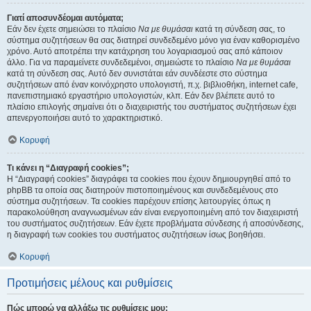
Γιατί αποσυνδέομαι αυτόματα;
Εάν δεν έχετε σημειώσει το πλαίσιο
Να με θυμάσαι
κατά τη σύνδεση σας, το
σύστημα συζητήσεων θα σας διατηρεί συνδεδεμένο μόνο για έναν καθορισμένο
χρόνο. Αυτό αποτρέπει την κατάχρηση του λογαριασμού σας από κάποιον
άλλο. Για να παραμείνετε συνδεδεμένοι, σημειώστε το πλαίσιο
Να με θυμάσαι
κατά τη σύνδεση σας. Αυτό δεν συνιστάται εάν συνδέεστε στο σύστημα
συζητήσεων από έναν κοινόχρηστο υπολογιστή, π.χ. βιβλιοθήκη, internet cafe,
πανεπιστημιακό εργαστήριο υπολογιστών, κλπ. Εάν δεν βλέπετε αυτό το
πλαίσιο επιλογής σημαίνει ότι ο διαχειριστής του συστήματος συζητήσεων έχει
απενεργοποιήσει αυτό το χαρακτηριστικό.
Κορυφή
Τι κάνει η “Διαγραφή cookies”;
Η “Διαγραφή cookies” διαγράφει τα cookies που έχουν δημιουργηθεί από το
phpBB τα οποία σας διατηρούν πιστοποιημένους και συνδεδεμένους στο
σύστημα συζητήσεων. Τα cookies παρέχουν επίσης λειτουργίες όπως η
παρακολούθηση αναγνωσμένων εάν είναι ενεργοποιημένη από τον διαχειριστή
του συστήματος συζητήσεων. Εάν έχετε προβλήματα σύνδεσης ή αποσύνδεσης,
η διαγραφή των cookies του συστήματος συζητήσεων ίσως βοηθήσει.
Κορυφή
Προτιμήσεις μέλους και ρυθμίσεις
Πώς μπορώ να αλλάξω τις ρυθμίσεις μου;