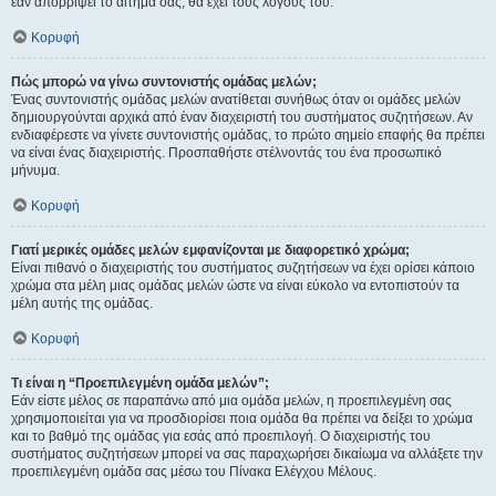
εάν απορρίψει το αίτημα σας, θα έχει τους λόγους του.
Κορυφή
Πώς μπορώ να γίνω συντονιστής ομάδας μελών;
Ένας συντονιστής ομάδας μελών ανατίθεται συνήθως όταν οι ομάδες μελών
δημιουργούνται αρχικά από έναν διαχειριστή του συστήματος συζητήσεων. Αν
ενδιαφέρεστε να γίνετε συντονιστής ομάδας, το πρώτο σημείο επαφής θα πρέπει
να είναι ένας διαχειριστής. Προσπαθήστε στέλνοντάς του ένα προσωπικό
μήνυμα.
Κορυφή
Γιατί μερικές ομάδες μελών εμφανίζονται με διαφορετικό χρώμα;
Είναι πιθανό ο διαχειριστής του συστήματος συζητήσεων να έχει ορίσει κάποιο
χρώμα στα μέλη μιας ομάδας μελών ώστε να είναι εύκολο να εντοπιστούν τα
μέλη αυτής της ομάδας.
Κορυφή
Τι είναι η “Προεπιλεγμένη ομάδα μελών”;
Εάν είστε μέλος σε παραπάνω από μια ομάδα μελών, η προεπιλεγμένη σας
χρησιμοποιείται για να προσδιορίσει ποια ομάδα θα πρέπει να δείξει το χρώμα
και το βαθμό της ομάδας για εσάς από προεπιλογή. Ο διαχειριστής του
συστήματος συζητήσεων μπορεί να σας παραχωρήσει δικαίωμα να αλλάξετε την
προεπιλεγμένη ομάδα σας μέσω του Πίνακα Ελέγχου Μέλους.