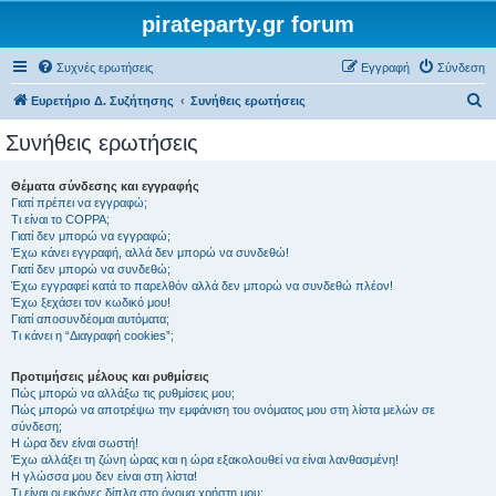
pirateparty.gr forum
Συχνές ερωτήσεις
Εγγραφή
Σύνδεση
Α
Ευρετήριο Δ. Συζήτησης
Συνήθεις ερωτήσεις
ν
Συνήθεις ερωτήσεις
α
ζ
Θέματα σύνδεσης και εγγραφής
Γιατί πρέπει να εγγραφώ;
ή
Τι είναι το COPPA;
τ
Γιατί δεν μπορώ να εγγραφώ;
Έχω κάνει εγγραφή, αλλά δεν μπορώ να συνδεθώ!
η
Γιατί δεν μπορώ να συνδεθώ;
Έχω εγγραφεί κατά το παρελθόν αλλά δεν μπορώ να συνδεθώ πλέον!
σ
Έχω ξεχάσει τον κωδικό μου!
η
Γιατί αποσυνδέομαι αυτόματα;
Τι κάνει η “Διαγραφή cookies”;
Προτιμήσεις μέλους και ρυθμίσεις
Πώς μπορώ να αλλάξω τις ρυθμίσεις μου;
Πώς μπορώ να αποτρέψω την εμφάνιση του ονόματος μου στη λίστα μελών σε
σύνδεση;
Η ώρα δεν είναι σωστή!
Έχω αλλάξει τη ζώνη ώρας και η ώρα εξακολουθεί να είναι λανθασμένη!
Η γλώσσα μου δεν είναι στη λίστα!
Τι είναι οι εικόνες δίπλα στο όνομα χρήστη μου;