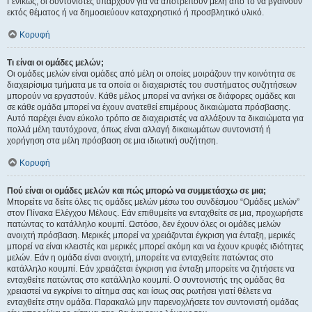
Γενικώς, οι συντονιστές υπάρχουν για να αποτρέπουν μέλη από το να βγαίνουν
εκτός θέματος ή να δημοσιεύουν καταχρηστικό ή προσβλητικό υλικό.
Κορυφή
Τι είναι οι ομάδες μελών;
Οι ομάδες μελών είναι ομάδες από μέλη οι οποίες μοιράζουν την κοινότητα σε
διαχειρίσιμα τμήματα με τα οποία οι διαχειριστές του συστήματος συζητήσεων
μπορούν να εργαστούν. Κάθε μέλος μπορεί να ανήκει σε διάφορες ομάδες και
σε κάθε ομάδα μπορεί να έχουν ανατεθεί επιμέρους δικαιώματα πρόσβασης.
Αυτό παρέχει έναν εύκολο τρόπο σε διαχειριστές να αλλάξουν τα δικαιώματα για
πολλά μέλη ταυτόχρονα, όπως είναι αλλαγή δικαιωμάτων συντονιστή ή
χορήγηση στα μέλη πρόσβαση σε μια ιδιωτική συζήτηση.
Κορυφή
Πού είναι οι ομάδες μελών και πώς μπορώ να συμμετάσχω σε μια;
Μπορείτε να δείτε όλες τις ομάδες μελών μέσω του συνδέσμου “Ομάδες μελών”
στον Πίνακα Ελέγχου Μέλους. Εάν επιθυμείτε να ενταχθείτε σε μια, προχωρήστε
πατώντας το κατάλληλο κουμπί. Ωστόσο, δεν έχουν όλες οι ομάδες μελών
ανοιχτή πρόσβαση. Μερικές μπορεί να χρειάζονται έγκριση για ένταξη, μερικές
μπορεί να είναι κλειστές και μερικές μπορεί ακόμη και να έχουν κρυφές ιδιότητες
μελών. Εάν η ομάδα είναι ανοιχτή, μπορείτε να ενταχθείτε πατώντας στο
κατάλληλο κουμπί. Εάν χρειάζεται έγκριση για ένταξη μπορείτε να ζητήσετε να
ενταχθείτε πατώντας στο κατάλληλο κουμπί. Ο συντονιστής της ομάδας θα
χρειαστεί να εγκρίνει το αίτημα σας και ίσως σας ρωτήσει γιατί θέλετε να
ενταχθείτε στην ομάδα. Παρακαλώ μην παρενοχλήσετε τον συντονιστή ομάδας