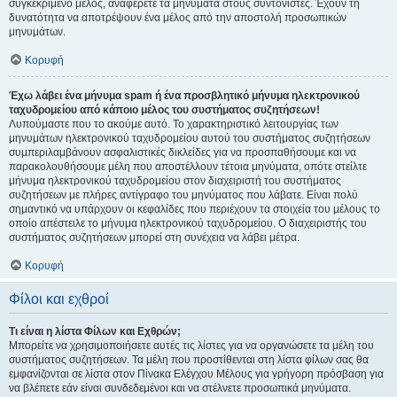
συγκεκριμένο μέλος, αναφέρετε τα μηνύματα στους συντονιστές. Έχουν τη
δυνατότητα να αποτρέψουν ένα μέλος από την αποστολή προσωπικών
μηνυμάτων.
Κορυφή
Έχω λάβει ένα μήνυμα spam ή ένα προσβλητικό μήνυμα ηλεκτρονικού
ταχυδρομείου από κάποιο μέλος του συστήματος συζητήσεων!
Λυπούμαστε που το ακούμε αυτό. Το χαρακτηριστικό λειτουργίας των
μηνυμάτων ηλεκτρονικού ταχυδρομείου αυτού του συστήματος συζητήσεων
συμπεριλαμβάνουν ασφαλιστικές δικλείδες για να προσπαθήσουμε και να
παρακολουθήσουμε μέλη που αποστέλλουν τέτοια μηνύματα, οπότε στείλτε
μήνυμα ηλεκτρονικού ταχυδρομείου στον διαχειριστή του συστήματος
συζητήσεων με πλήρες αντίγραφο του μηνύματος που λάβατε. Είναι πολύ
σημαντικό να υπάρχουν οι κεφαλίδες που περιέχουν τα στοιχεία του μέλους το
οποίο απέστειλε το μήνυμα ηλεκτρονικού ταχυδρομείου. Ο διαχειριστής του
συστήματος συζητήσεων μπορεί στη συνέχεια να λάβει μέτρα.
Κορυφή
Φίλοι και εχθροί
Τι είναι η λίστα Φίλων και Εχθρών;
Μπορείτε να χρησιμοποιήσετε αυτές τις λίστες για να οργανώσετε τα μέλη του
συστήματος συζητήσεων. Τα μέλη που προστίθενται στη λίστα φίλων σας θα
εμφανίζονται σε λίστα στον Πίνακα Ελέγχου Μέλους για γρήγορη πρόσβαση για
να βλέπετε εάν είναι συνδεδεμένοι και να στέλνετε προσωπικά μηνύματα.