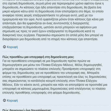
στη σχετική δημοσίευση, συχνά μόνο για περιορισμένο χρόνο αφότου έγινε η
δημοσίευση. Αν κάποιος έχει ήδη απαντήσει στη δημοσίευση, θα βρείτε ένα
μικρό κείμενο κάτω από τη δημοσίευση όταν επιστρέψετε στο θέμα, το οποίο
αναφέρει πόσες φορές επεξεργαστήκατε το μήνυμα αυτό, μαζί με την
ημερομηνία και την ώρα. Αυτό εμφανίζεται μόνον όταν κάποιος έχει κάνει μια
απάντηση. Δεν θα εμφανίζεται αν ένας συντονιστής ή διαχειριστής
επεξεργάστηκε τη δημοσίευση, ωστόσο αυτοί μπορούν να αφήσουν μια
σημείωση ως προς το γιατί έχουν επεξεργαστεί τη δημοσίευση κατά τη
διακριτική τους ευχέρεια. Παρακαλώ σημειώστε ότι απλά μέλη δεν μπορεί να
διαγράψουν μια δημοσίευση από τη στιγμή που κάποιος έχει απαντήσει.
Κορυφή
Πώς προσθέτω μια υπογραφή στη δημοσίευση μου;
Για να προσθέσετε υπογραφή σε μια δημοσίευση πρέπει πρώτα να
δημιουργήσετε μια μέσω του Πίνακα Ελέγχου Μέλους. Μόλις δημιουργηθεί,
μπορείτε να σημειώσετε το πλαίσιο επιλογής
Προσάρτηση υπογραφής
στη
φόρμα της δημοσίευσης για να προσθέσετε την υπογραφή σας. Μπορείτε
επίσης να προσθέσετε μια υπογραφή ως προεπιλογή για όλες τις δημοσιεύσεις
σας σημειώνοντας το κατάλληλο κουμπί επιλογής στον Πίνακα Ελέγχου
Μέλους. Εάν το κάνετε αυτό, μπορείτε και πάλι να αποτρέψετε να προστεθεί μια
υπογραφή σε κάποιες μεμονωμένες δημοσιεύσεις από-επιλέγοντας το πλαίσιο
επιλογής προσθήκης υπογραφής στη φόρμα δημοσίευσης.
Κορυφή
Πώς δημιουργώ ένα δημοψήφισμα;