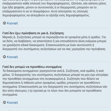
επεξεργαστούν κάθε επιλογή του δημοψηφίσματος. Ωστόσο, εάν κάποιο μέλος
έχει ήδη ψηφίσει, μόνον οι συντονιστές ή οι διαχειριστές μπορούν να το
επεξεργαστούν ή να το διαγράψουν. Αυτό αποτρέπει τις επιλογές
δημοψηφίσματος να αλλαχθούν εν εξελίξει ενός δημοψηφίσματος.
Κορυφή
Γιατί δεν έχω πρόσβαση σε μια Δ. Συζήτηση;
Μερικές Δ. Συζητήσεις μπορεί να περιορίζονται σε ορισμένα μέλη ή ομάδες. Για
να δείτε, να διαβάσετε, να απαντήσετε ή για οποιαδήποτε άλλη ενέργεια μπορεί
να χρειάζεστε ειδικά δικαιώματα. Επικοινωνήστε με έναν συντονιστή ή
διαχειριστή του συστήματος συζητήσεων για να σας χορηγήσει την πρόσβαση.
Κορυφή
Γιατί δεν μπορώ να προσθέσω συνημμένα;
Τα δικαιώματα συνημμένου χορηγούνται ανά Δ. Συζήτηση, ανά ομάδα, ή ανά
μέλος. Ο διαχειριστής του συστήματος συζητήσεων μπορεί να μην έχει επιτρέψει
την προσθήκη συνημμένων στη συγκεκριμένη Δ. Συζήτηση που θέλετε να
δημοσιεύσετε ή πιθανόν μόνο ορισμένες ομάδες μπορούν να προσθέτουν
συνημμένα. Επικοινωνήστε με τον διαχειριστή του συστήματος συζητήσεων εάν
δεν είστε σίγουρος (-η) σχετικά με το λόγο που δεν μπορείτε να προσθέσετε
συνημμένα.
Κορυφή