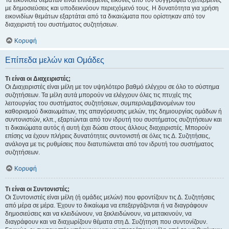
Τα εικονίδια θεμάτων είναι επιλεγμένες εικόνες από τον συγγραφέα σχετιζόμενες
με δημοσιεύσεις και υποδεικνύουν περιεχόμενό τους. Η δυνατότητα για χρήση
εικονιδίων θεμάτων εξαρτάται από τα δικαιώματα που ορίστηκαν από τον
διαχειριστή του συστήματος συζητήσεων.
Κορυφή
Επίπεδα μελών και Ομάδες
Τι είναι οι Διαχειριστές;
Οι Διαχειριστές είναι μέλη με τον υψηλότερο βαθμό ελέγχου σε όλο το σύστημα
συζητήσεων. Τα μέλη αυτά μπορούν να ελέγχουν όλες τις πτυχές της
λειτουργίας του συστήματος συζητήσεων, συμπεριλαμβανομένων του
καθορισμού δικαιωμάτων, της απαγόρευσης μελών, της δημιουργίας ομάδων ή
συντονιστών, κλπ., εξαρτώνται από τον ιδρυτή του συστήματος συζητήσεων και
τι δικαιώματα αυτός ή αυτή έχει δώσει στους άλλους διαχειριστές. Μπορούν
επίσης να έχουν πλήρεις δυνατότητες συντονιστή σε όλες τις Δ. Συζητήσεις,
ανάλογα με τις ρυθμίσεις που διατυπώνεται από τον ιδρυτή του συστήματος
συζητήσεων.
Κορυφή
Τι είναι οι Συντονιστές;
Οι Συντονιστές είναι μέλη (ή ομάδες μελών) που φροντίζουν τις Δ. Συζητήσεις
από μέρα σε μέρα. Έχουν το δικαίωμα να επεξεργάζονται ή να διαγράφουν
δημοσιεύσεις και να κλειδώνουν, να ξεκλειδώνουν, να μετακινούν, να
διαγράφουν και να διαχωρίζουν θέματα στη Δ. Συζήτηση που συντονίζουν.