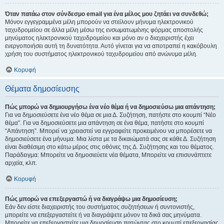
Όταν πατάω στον σύνδεσμο email για ένα μέλος μου ζητάει να συνδεθώ;
Μόνον εγγεγραμμένα μέλη μπορούν να στείλουν μήνυμα ηλεκτρονικού
ταχυδρομείου σε άλλα μέλη μέσω της ενσωματωμένης φόρμας αποστολής
μηνύματος ηλεκτρονικού ταχυδρομείου και μόνο αν ο διαχειριστής έχει
ενεργοποιήσει αυτή τη δυνατότητα. Αυτό γίνεται για να αποτραπεί η κακόβουλη
χρήση του συστήματος ηλεκτρονικού ταχυδρομείου από ανώνυμα μέλη.
Κορυφή
Θέματα δημοσίευσης
Πώς μπορώ να δημιουργήσω ένα νέο θέμα ή να δημοσιεύσω μια απάντηση;
Για να δημοσιεύσετε ένα νέο θέμα σε μια Δ. Συζήτηση, πατήστε στο κουμπί “Νέο
θέμα”. Για να δημοσιεύσετε μια απάντηση σε ένα θέμα, πατήστε στο κουμπί
“Απάντηση”. Μπορεί να χρειαστεί να εγγραφείτε προκειμένου να μπορέσετε να
δημοσιεύσετε ένα μήνυμα. Μια λίστα με τα δικαιώματά σας σε κάθε Δ. Συζήτηση
είναι διαθέσιμη στο κάτω μέρος στις οθόνες της Δ. Συζήτησης και του θέματος.
Παράδειγμα: Μπορείτε να δημοσιεύετε νέα θέματα, Μπορείτε να επισυνάπτετε
αρχεία, κλπ.
Κορυφή
Πώς μπορώ να επεξεργαστώ ή να διαγράψω μια δημοσίευση;
Εάν δεν είστε διαχειριστής του συστήματος συζητήσεων ή συντονιστής,
μπορείτε να επεξεργαστείτε ή να διαγράψετε μόνον τα δικά σας μηνύματα.
Μπορείτε να επεξεργαστείτε μια δημοσίευση πατώντας στο κουμπί επεξεργασίας