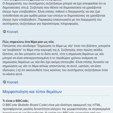
Ο διαχειριστής του συστήματος συζητήσεων μπορεί να έχει αποφασίσει ότι οι
δημοσιεύσεις στη Δ. Συζήτηση που θέλετε να δημοσιεύσετε να χρειάζονται
έλεγχο πριν υποβληθούν. Είναι επίσης πιθανό ο διαχειριστής να σας έχει
τοποθετήσει σε μια ομάδα μελών των οποίων οι δημοσιεύσεις να χρειάζονται
έλεγχο πριν υποβληθούν. Παρακαλώ επικοινωνείτε με τον διαχειριστή του
συστήματος συζητήσεων για περισσότερες πληροφορίες.
Κορυφή
Πώς σημειώνω ένα θέμα μου ως νέο;
Πατώντας στο σύνδεσμο “Σημειώστε το θέμα ως νέο” όταν τον βλέπετε, μπορείτε
να “ανεβάσετε” το θέμα στην κορυφή της Δ. Συζήτησης στην πρώτη σελίδα.
Ωστόσο, αν δεν μπορείτε να το δείτε αυτό, τότε η σημείωση θεμάτων ως νέα
μπορεί να είναι απενεργοποιημένη ή το περιθώριο χρόνου ανάμεσα σε
σημειώσεις θεμάτων ως νέα δεν έχει ακόμη επιτευχθεί. Είναι επίσης δυνατόν να
σημειώσετε ως νέο το θέμα απλώς απαντώντας σε αυτό, ωστόσο, να είστε
σίγουρος (-η) ότι ακολουθείτε τους κανόνες του συστήματος συζητήσεων όταν
το κάνετε αυτό.
Κορυφή
Μορφοποίηση και τύποι θεμάτων
Τι είναι ο BBCode;
Ο BBCode (Bulletin Board Code) είναι μία ιδιαίτερη εφαρμογή της HTML,
προσφέροντας μεγάλη δυνατότητα ελέγχου της μορφοποίησης σε συγκεκριμένα