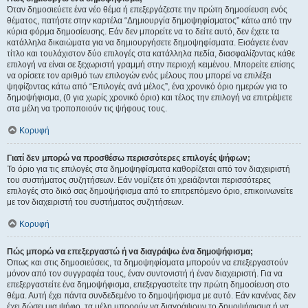
Όταν δημοσιεύετε ένα νέο θέμα ή επεξεργάζεστε την πρώτη δημοσίευση ενός
θέματος, πατήστε στην καρτέλα “Δημιουργία δημοψηφίσματος” κάτω από την
κύρια φόρμα δημοσίευσης. Εάν δεν μπορείτε να το δείτε αυτό, δεν έχετε τα
κατάλληλα δικαιώματα για να δημιουργήσετε δημοψηφίσματα. Εισάγετε έναν
τίτλο και τουλάχιστον δύο επιλογές στα κατάλληλα πεδία, διασφαλίζοντας κάθε
επιλογή να είναι σε ξεχωριστή γραμμή στην περιοχή κειμένου. Μπορείτε επίσης
να ορίσετε τον αριθμό των επιλογών ενός μέλους που μπορεί να επιλέξει
ψηφίζοντας κάτω από “Επιλογές ανά μέλος”, ένα χρονικό όριο ημερών για το
δημοψήφισμα, (0 για χωρίς χρονικό όριο) και τέλος την επιλογή να επιτρέψετε
στα μέλη να τροποποιούν τις ψήφους τους.
Κορυφή
Γιατί δεν μπορώ να προσθέσω περισσότερες επιλογές ψήφων;
Το όριο για τις επιλογές στα δημοψηφίσματα καθορίζεται από τον διαχειριστή
του συστήματος συζητήσεων. Εάν νομίζετε ότι χρειάζονται περισσότερες
επιλογές στο δικό σας δημοψήφισμα από το επιτρεπόμενο όριο, επικοινωνείτε
με τον διαχειριστή του συστήματος συζητήσεων.
Κορυφή
Πώς μπορώ να επεξεργαστώ ή να διαγράψω ένα δημοψήφισμα;
Όπως και στις δημοσιεύσεις, τα δημοψηφίσματα μπορούν να επεξεργαστούν
μόνον από τον συγγραφέα τους, έναν συντονιστή ή έναν διαχειριστή. Για να
επεξεργαστείτε ένα δημοψήφισμα, επεξεργαστείτε την πρώτη δημοσίευση στο
θέμα. Αυτή έχει πάντα συνδεδεμένο το δημοψήφισμα με αυτό. Εάν κανένας δεν
έχει δώσει μια ψήφο, τα μέλη μπορούν να διαγράψουν το δημοψήφισμα ή να