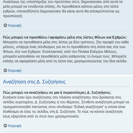
Αναλόγως της υποστήριξης του προτύπου στυλ, δημοσιεύσεις από αυτά τα
μέλη μπορεί να τονίζονται επίσης. Αν προσθέσετε κάποιο μέλος στη λίστα
εχθρών, οποιεσδήποτε δημοσιεύσεις θα κάνει αυτό θα αποκρύπτονται ως
προεπιλογή.
Κορυφή
Πώς μπορώ να προσθέσω / αφαιρέσω μέλη στις λίστες Φίλων και Εχθρών;
Μπορείτε να προσθέσετε μέλη στις λίστες με δύο τρόπους. Στο προφίλ του κάθε
μέλους, υπάρχει ένας σύνδεσμος για να το προσθέσετε στη λίστα σας είτε των
Φίλων, είτε των Εχθρών. Εναλλακτικά, από τον Πίνακα Ελέγχου Μέλους,
μπορείτε κατευθείαν να προσθέσετε μέλη εισάγοντας το όνομα τους. Μπορείτε
επίσης να αφαιρέσετε μέλη από τη λίστα σας χρησιμοποιώντας την ίδια σελίδα.
Κορυφή
Αναζήτηση στις Δ. Συζητήσεις
Πώς μπορώ να αναζητήσω σε μια ή περισσότερες Δ. Συζητήσεις;
Εισάγετε έναν όρο αναζήτησης στο πλαίσιο αναζήτησης που βρίσκεται στις
σελίδες ευρετηρίου, Δ. Συζήτησης ή του θέματος. Σύνθετη αναζήτηση μπορεί να
πραγματοποιηθεί πατώντας στον σύνδεσμο “Ειδική αναζήτηση” η οποία είναι
διαθέσιμη σε όλες τις σελίδες στη Δ. Συζήτηση. Το πώς να κάνετε αναζήτηση
ίσως εξαρτάται από το στυλ που χρησιμοποιείτε.
Κορυφή