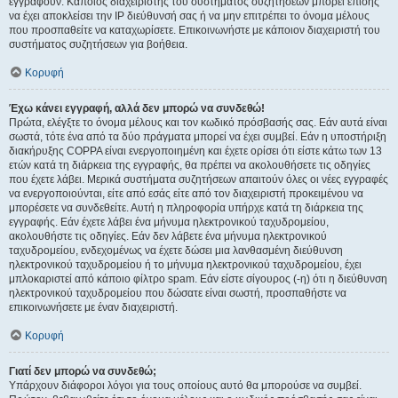
εγγραφούν. Κάποιος διαχειριστής του συστήματος συζητήσεων μπορεί επίσης
να έχει αποκλείσει την IP διεύθυνσή σας ή να μην επιτρέπει το όνομα μέλους
που προσπαθείτε να καταχωρίσετε. Επικοινωνήστε με κάποιον διαχειριστή του
συστήματος συζητήσεων για βοήθεια.
Κορυφή
Έχω κάνει εγγραφή, αλλά δεν μπορώ να συνδεθώ!
Πρώτα, ελέγξτε το όνομα μέλους και τον κωδικό πρόσβασής σας. Εάν αυτά είναι
σωστά, τότε ένα από τα δύο πράγματα μπορεί να έχει συμβεί. Εάν η υποστήριξη
διακήρυξης COPPA είναι ενεργοποιημένη και έχετε ορίσει ότι είστε κάτω των 13
ετών κατά τη διάρκεια της εγγραφής, θα πρέπει να ακολουθήσετε τις οδηγίες
που έχετε λάβει. Μερικά συστήματα συζητήσεων απαιτούν όλες οι νέες εγγραφές
να ενεργοποιούνται, είτε από εσάς είτε από τον διαχειριστή προκειμένου να
μπορέσετε να συνδεθείτε. Αυτή η πληροφορία υπήρχε κατά τη διάρκεια της
εγγραφής. Εάν έχετε λάβει ένα μήνυμα ηλεκτρονικού ταχυδρομείου,
ακολουθήστε τις οδηγίες. Εάν δεν λάβετε ένα μήνυμα ηλεκτρονικού
ταχυδρομείου, ενδεχομένως να έχετε δώσει μια λανθασμένη διεύθυνση
ηλεκτρονικού ταχυδρομείου ή το μήνυμα ηλεκτρονικού ταχυδρομείου, έχει
μπλοκαριστεί από κάποιο φίλτρο spam. Εάν είστε σίγουρος (-η) ότι η διεύθυνση
ηλεκτρονικού ταχυδρομείου που δώσατε είναι σωστή, προσπαθήστε να
επικοινωνήσετε με έναν διαχειριστή.
Κορυφή
Γιατί δεν μπορώ να συνδεθώ;
Υπάρχουν διάφοροι λόγοι για τους οποίους αυτό θα μπορούσε να συμβεί.