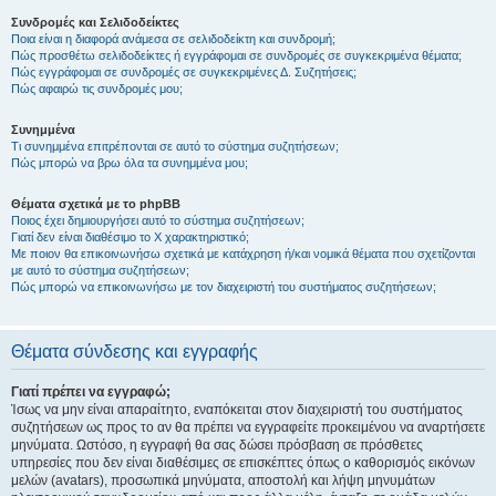
Συνδρομές και Σελιδοδείκτες
Ποια είναι η διαφορά ανάμεσα σε σελιδοδείκτη και συνδρομή;
Πώς προσθέτω σελιδοδείκτες ή εγγράφομαι σε συνδρομές σε συγκεκριμένα θέματα;
Πώς εγγράφομαι σε συνδρομές σε συγκεκριμένες Δ. Συζητήσεις;
Πώς αφαιρώ τις συνδρομές μου;
Συνημμένα
Τι συνημμένα επιτρέπονται σε αυτό το σύστημα συζητήσεων;
Πώς μπορώ να βρω όλα τα συνημμένα μου;
Θέματα σχετικά με το phpBB
Ποιος έχει δημιουργήσει αυτό το σύστημα συζητήσεων;
Γιατί δεν είναι διαθέσιμο το Χ χαρακτηριστικό;
Με ποιον θα επικοινωνήσω σχετικά με κατάχρηση ή/και νομικά θέματα που σχετίζονται
με αυτό το σύστημα συζητήσεων;
Πώς μπορώ να επικοινωνήσω με τον διαχειριστή του συστήματος συζητήσεων;
Θέματα σύνδεσης και εγγραφής
Γιατί πρέπει να εγγραφώ;
Ίσως να μην είναι απαραίτητο, εναπόκειται στον διαχειριστή του συστήματος
συζητήσεων ως προς το αν θα πρέπει να εγγραφείτε προκειμένου να αναρτήσετε
μηνύματα. Ωστόσο, η εγγραφή θα σας δώσει πρόσβαση σε πρόσθετες
υπηρεσίες που δεν είναι διαθέσιμες σε επισκέπτες όπως ο καθορισμός εικόνων
μελών (avatars), προσωπικά μηνύματα, αποστολή και λήψη μηνυμάτων