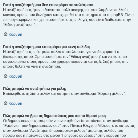
Γιατί η αναζήτησή μου δεν επιστρέφει αποτελέσματα;
Η αναζήτησή σας ήταν πιθανότατα πολύ ασαφής και περιελάμβανε πολλούς
κοινούς όρους που δεν έχουν καταχωρηθεί στο ευρετήριο από το phpBB. Γίνετε
πιο συγκεκριμένοι και χρησιμοποιήσετε τις επιλογές που είναι διαθέσιμες στην
“Ειδική αναζήτηση”.
Κορυφή
Γιατί η αναζήτηση μου επιστρέφει μια κενή σελίδα;
Η αναζήτησή σας επέστρεψε πολλά αποτελέσματα για να διαχειριστεί ο
διακομιστής ιστού. Χρησιμοποιήστε την “Ειδική αναζήτηση” και να είστε πιο
συγκεκριμένοι στους όρους που χρησιμοποιούνται και τις Δ. Συζητήσεις στις
οποίες θέλετε να γίνει η αναζήτηση.
Κορυφή
Πώς μπορώ να αναζητήσω για μέλη;
Επίσκεφθείτε τη λίστα μελών και πατήστε στον σύνδεσμο “Εύρεση μέλους”.
Κορυφή
Πώς μπορώ να βρω τις δημοσιεύσεις μου και τα θέματά μου;
Οι δημοσιεύσεις σας μπορούν να ανακτηθούν είτε πατώντας στον σύνδεσμο
“Εμφάνιση των δημοσιεύσεών σας” στον Πίνακα Ελέγχου Μέλους, είτε πατώντας
στον σύνδεσμο “Αναζήτηση δημοσιεύσεων μέλους” μέσω της σελίδας του
προφίλ σας ή πατώντας στο μενού “Γρήγορες συνδέσεις” στην κορυφή του