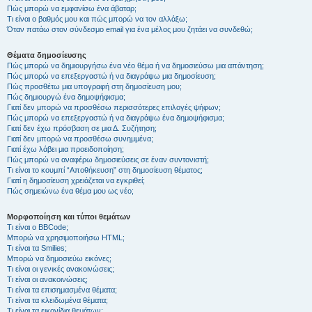
Πώς μπορώ να εμφανίσω ένα άβαταρ;
Τι είναι ο βαθμός μου και πώς μπορώ να τον αλλάξω;
Όταν πατάω στον σύνδεσμο email για ένα μέλος μου ζητάει να συνδεθώ;
Θέματα δημοσίευσης
Πώς μπορώ να δημιουργήσω ένα νέο θέμα ή να δημοσιεύσω μια απάντηση;
Πώς μπορώ να επεξεργαστώ ή να διαγράψω μια δημοσίευση;
Πώς προσθέτω μια υπογραφή στη δημοσίευση μου;
Πώς δημιουργώ ένα δημοψήφισμα;
Γιατί δεν μπορώ να προσθέσω περισσότερες επιλογές ψήφων;
Πώς μπορώ να επεξεργαστώ ή να διαγράψω ένα δημοψήφισμα;
Γιατί δεν έχω πρόσβαση σε μια Δ. Συζήτηση;
Γιατί δεν μπορώ να προσθέσω συνημμένα;
Γιατί έχω λάβει μια προειδοποίηση;
Πώς μπορώ να αναφέρω δημοσιεύσεις σε έναν συντονιστή;
Τι είναι το κουμπί “Αποθήκευση” στη δημοσίευση θέματος;
Γιατί η δημοσίευση χρειάζεται να εγκριθεί;
Πώς σημειώνω ένα θέμα μου ως νέο;
Μορφοποίηση και τύποι θεμάτων
Τι είναι ο BBCode;
Μπορώ να χρησιμοποιήσω HTML;
Τι είναι τα Smilies;
Μπορώ να δημοσιεύω εικόνες;
Τι είναι οι γενικές ανακοινώσεις;
Τι είναι οι ανακοινώσεις;
Τι είναι τα επισημασμένα θέματα;
Τι είναι τα κλειδωμένα θέματα;
Τι είναι τα εικονίδια θεμάτων;