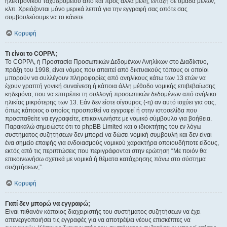
ηλεκτρονικού ταχυδρομείου από και προς άλλα μέλη, ένταξη σε ομάδα μελών,
κλπ. Χρειάζονται μόνο μερικά λεπτά για την εγγραφή σας οπότε σας
συμβουλεύουμε να το κάνετε.
Κορυφή
Τι είναι το COPPA;
Το COPPA, ή Προστασία Προσωπικών Δεδομένων Ανηλίκων στο Διαδίκτυο,
πράξη του 1998, είναι νόμος που απαιτεί από δικτυακούς τόπους οι οποίοι
μπορούν να συλλέγουν πληροφορίες από ανηλίκους κάτω των 13 ετών να
έχουν γραπτή γονική συναίνεση ή κάποια άλλη μέθοδο νομικής επιβεβαίωσης
κηδεμόνα, που να επιτρέπει τη συλλογή προσωπικών δεδομένων από ανήλικο
ηλικίας μικρότερης των 13. Εάν δεν είστε σίγουρος (-η) αν αυτό ισχύει για σας,
όπως κάποιος ο οποίος προσπαθεί να εγγραφεί ή στην ιστοσελίδα που
προσπαθείτε να εγγραφείτε, επικοινωνήστε με νομικό σύμβουλο για βοήθεια.
Παρακαλώ σημειώστε ότι το phpBB Limited και ο ιδιοκτήτης του εν λόγω
συστήματος συζητήσεων δεν μπορεί να δώσει νομική συμβουλή και δεν είναι
ένα σημείο επαφής για ενδοιασμούς νομικού χαρακτήρα οποιουδήποτε είδους,
εκτός από τις περιπτώσεις που περιγράφονται στην ερώτηση “Με ποιόν θα
επικοινωνήσω σχετικά με νομικά ή θέματα κατάχρησης πάνω στο σύστημα
συζητήσεων;”.
Κορυφή
Γιατί δεν μπορώ να εγγραφώ;
Είναι πιθανόν κάποιος διαχειριστής του συστήματος συζητήσεων να έχει
απενεργοποιήσει τις εγγραφές για να αποτρέψει νέους επισκέπτες να