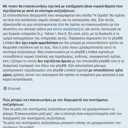
Με ποιον θα επικοινωνήσω σχετικά με κατάχρηση ή/και νομικά θέματα που
σχετίζονται με αυτό το σύστημα συζητήσεων;
Σε οποιονδήποτε διαχειριστή που αναγράφεται στη σελίδα “Η Ομάδα” θα πρέπει
να είναι ένα κατάλληλο σημείο επαφής για τις καταγγελίες σας. Εάν αυτός
εξακολουθεί να μην ανταποκρίνεται τότε θα πρέπει να επικοινωνήσετε με τον
ιδιοκτήτη του domain (κάντε μια
whois αναζήτηση
) ή, εάν αυτός λειτουργεί σε
μια δωρεάν υπηρεσία (π.χ. Yahoo !, free.fr, f2s.com, κλπ), με τη διοίκηση ή το
τμήμα καταχρήσεων της υπηρεσίας αυτής. Παρακαλώ σημειώστε ότι το phpBB
Limited
δεν έχει καμία αρμοδιότητα
και δεν μπορεί με οποιονδήποτε τρόπο να
θεωρηθεί υπεύθυνο για το πώς, πού ή από ποιον χρησιμοποιείται αυτό το
σύστημα συζητήσεων. Μην επικοινωνείτε με το phpBB Limited σχετικά με
οποιαδήποτε νομικό (παύσης και παράλειψης, ευθύνης, συκοφαντικό σχόλιο,
κλπ.) ζήτημα το οποίο
δεν σχετίζεται άμεσα
με την ιστοσελίδα phpBB.com ή το
διακριτικό λογισμικό του ιδίου του phpBB. Εάν αποστείλετε μήνυμα
ηλεκτρονικού ταχυδρομείου στο phpBB Limited σχετικά
με οποιοδήποτε τρίτο
μέρος
χρήσης αυτού του λογισμικού θα πρέπει να αναμένετε μια αρνητική ή και
καμία ανταπόκριση.
Κορυφή
Πώς μπορώ να επικοινωνήσω με τον διαχειριστή του συστήματος
συζητήσεων;
Όλα τα μέλη του συστήματος συζητήσεων μπορούν να χρησιμοποιούν τη
φόρμα “Επικοινωνήστε μαζί μας”, εάν η επιλογή είναι ενεργοποιημένη από τον
διαχειριστή του συστήματος συζητήσεων.
Τα μέλη του συστήματος συζητήσεων μπορούν επίσης να χρησιμοποιούν τον
σύνδεσμο “Η ομάδα”.