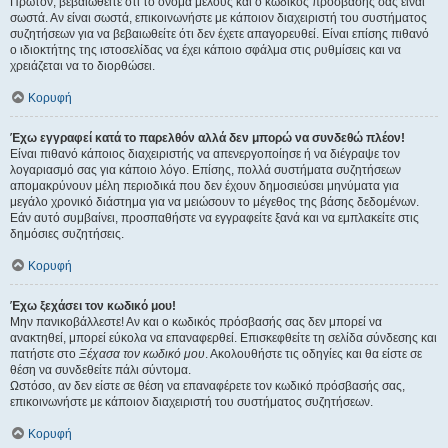
Πρώτον, βεβαιωθείτε ότι το όνομα μέλους και ο κωδικός πρόσβασής σας είναι
σωστά. Αν είναι σωστά, επικοινωνήστε με κάποιον διαχειριστή του συστήματος
συζητήσεων για να βεβαιωθείτε ότι δεν έχετε απαγορευθεί. Είναι επίσης πιθανό
ο ιδιοκτήτης της ιστοσελίδας να έχει κάποιο σφάλμα στις ρυθμίσεις και να
χρειάζεται να το διορθώσει.
Κορυφή
Έχω εγγραφεί κατά το παρελθόν αλλά δεν μπορώ να συνδεθώ πλέον!
Είναι πιθανό κάποιος διαχειριστής να απενεργοποίησε ή να διέγραψε τον
λογαριασμό σας για κάποιο λόγο. Επίσης, πολλά συστήματα συζητήσεων
απομακρύνουν μέλη περιοδικά που δεν έχουν δημοσιεύσει μηνύματα για
μεγάλο χρονικό διάστημα για να μειώσουν το μέγεθος της βάσης δεδομένων.
Εάν αυτό συμβαίνει, προσπαθήστε να εγγραφείτε ξανά και να εμπλακείτε στις
δημόσιες συζητήσεις.
Κορυφή
Έχω ξεχάσει τον κωδικό μου!
Μην πανικοβάλλεστε! Αν και ο κωδικός πρόσβασής σας δεν μπορεί να
ανακτηθεί, μπορεί εύκολα να επαναφερθεί. Επισκεφθείτε τη σελίδα σύνδεσης και
πατήστε στο
Ξέχασα τον κωδικό μου
. Ακολουθήστε τις οδηγίες και θα είστε σε
θέση να συνδεθείτε πάλι σύντομα.
Ωστόσο, αν δεν είστε σε θέση να επαναφέρετε τον κωδικό πρόσβασής σας,
επικοινωνήστε με κάποιον διαχειριστή του συστήματος συζητήσεων.
Κορυφή