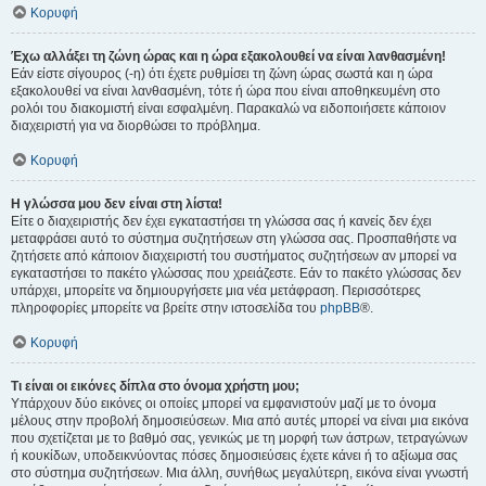
Κορυφή
Έχω αλλάξει τη ζώνη ώρας και η ώρα εξακολουθεί να είναι λανθασμένη!
Εάν είστε σίγουρος (-η) ότι έχετε ρυθμίσει τη ζώνη ώρας σωστά και η ώρα
εξακολουθεί να είναι λανθασμένη, τότε ή ώρα που είναι αποθηκευμένη στο
ρολόι του διακομιστή είναι εσφαλμένη. Παρακαλώ να ειδοποιήσετε κάποιον
διαχειριστή για να διορθώσει το πρόβλημα.
Κορυφή
Η γλώσσα μου δεν είναι στη λίστα!
Είτε ο διαχειριστής δεν έχει εγκαταστήσει τη γλώσσα σας ή κανείς δεν έχει
μεταφράσει αυτό το σύστημα συζητήσεων στη γλώσσα σας. Προσπαθήστε να
ζητήσετε από κάποιον διαχειριστή του συστήματος συζητήσεων αν μπορεί να
εγκαταστήσει το πακέτο γλώσσας που χρειάζεστε. Εάν το πακέτο γλώσσας δεν
υπάρχει, μπορείτε να δημιουργήσετε μια νέα μετάφραση. Περισσότερες
πληροφορίες μπορείτε να βρείτε στην ιστοσελίδα του
phpBB
®.
Κορυφή
Τι είναι οι εικόνες δίπλα στο όνομα χρήστη μου;
Υπάρχουν δύο εικόνες οι οποίες μπορεί να εμφανιστούν μαζί με το όνομα
μέλους στην προβολή δημοσιεύσεων. Μια από αυτές μπορεί να είναι μια εικόνα
που σχετίζεται με το βαθμό σας, γενικώς με τη μορφή των άστρων, τετραγώνων
ή κουκίδων, υποδεικνύοντας πόσες δημοσιεύσεις έχετε κάνει ή το αξίωμα σας
στο σύστημα συζητήσεων. Μια άλλη, συνήθως μεγαλύτερη, εικόνα είναι γνωστή