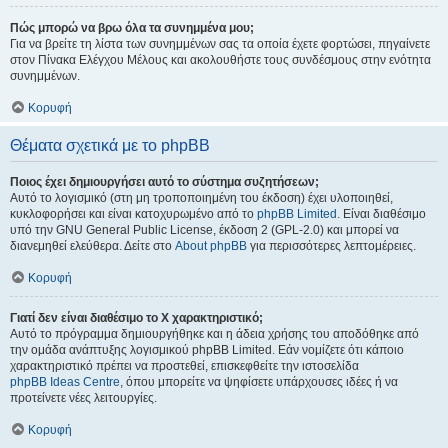
Πώς μπορώ να βρω όλα τα συνημμένα μου;
Για να βρείτε τη λίστα των συνημμένων σας τα οποία έχετε φορτώσει, πηγαίνετε
στον Πίνακα Ελέγχου Μέλους και ακολουθήστε τους συνδέσμους στην ενότητα
συνημμένων.
Κορυφή
Θέματα σχετικά με το phpBB
Ποιος έχει δημιουργήσει αυτό το σύστημα συζητήσεων;
Αυτό το λογισμικό (στη μη τροποποιημένη του έκδοση) έχει υλοποιηθεί,
κυκλοφορήσει και είναι κατοχυρωμένο από το
phpBB Limited
. Είναι διαθέσιμο
υπό την GNU General Public License, έκδοση 2 (GPL-2.0) και μπορεί να
διανεμηθεί ελεύθερα. Δείτε στο
About phpBB
για περισσότερες λεπτομέρειες.
Κορυφή
Γιατί δεν είναι διαθέσιμο το Χ χαρακτηριστικό;
Αυτό το πρόγραμμα δημιουργήθηκε και η άδεια χρήσης του αποδόθηκε από
την ομάδα ανάπτυξης λογισμικού phpBB Limited. Εάν νομίζετε ότι κάποιο
χαρακτηριστικό πρέπει να προστεθεί, επισκεφθείτε την ιστοσελίδα
phpBB Ideas Centre
, όπου μπορείτε να ψηφίσετε υπάρχουσες ιδέες ή να
προτείνετε νέες λειτουργίες.
Κορυφή