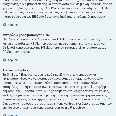
αντικείμενα σε μια δημοσίευση. Η χρήση του BBCode χορηγείται από τον
διαχειριστή, αλλά μπορεί επίσης να απενεργοποιηθεί σε μια δημοσίευση από τη
φόρμα υποβολής μηνύματος. Ο BBCode έχει παρόμοια σύνταξη με την HTML,
αλλά οι εντολές περικλείονται σε αγκύλες [ και ] αντί < και >. Για περισσότερες
πληροφορίες για τον BBCode δείτε τον οδηγό από τη φόρμα δημοσίευσης.
Κορυφή
Μπορώ να χρησιμοποιήσω HTML;
Όχι. Δεν είναι δυνατόν να δημοσιεύσετε HTML σε αυτό το σύστημα συζητήσεων
και να αποδοθεί ως HTML. Περισσότερη μορφοποίηση η οποία μπορεί να
διεξαχθεί χρησιμοποιώντας HTML μπορεί να εφαρμοστεί χρησιμοποιώντας
BBCode αντί αυτού.
Κορυφή
Τι είναι τα Smilies;
Τα Smilies, ή Emoticons, είναι μικρά εικονίδια τα οποία μπορούν να
χρησιμοποιηθούν για να εκφράσουν συναίσθημα χρησιμοποιώντας έναν
σύντομο κώδικα, π.χ. :) υποδηλώνει ευτυχισμένος, ενώ :( υποδηλώνει
λυπημένος. Η πλήρης λίστα των εικονιδίων μπορεί να εμφανιστεί στη φόρμα
δημοσίευσης. Προσπαθήστε να μη χρησιμοποιείτε καταχρηστικώς τα smilies,
καθώς μπορεί να καταστήσουν μια δημοσίευση μη αναγνώσιμη και κάποιος
συντονιστής ίσως να επεξεργαστεί ή να αφαιρέσει τη δημοσίευση ολόκληρη. Ο
διαχειριστής του συστήματος μπορεί επίσης να θέσει ένα όριο στον αριθμό των
smilies που μπορείτε να χρησιμοποιήσετε σε μια δημοσίευση.