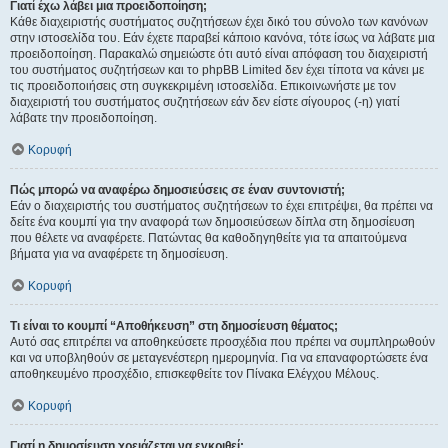
Γιατί έχω λάβει μια προειδοποίηση;
Κάθε διαχειριστής συστήματος συζητήσεων έχει δικό του σύνολο των κανόνων
στην ιστοσελίδα του. Εάν έχετε παραβεί κάποιο κανόνα, τότε ίσως να λάβατε μια
προειδοποίηση. Παρακαλώ σημειώστε ότι αυτό είναι απόφαση του διαχειριστή
του συστήματος συζητήσεων και το phpBB Limited δεν έχει τίποτα να κάνει με
τις προειδοποιήσεις στη συγκεκριμένη ιστοσελίδα. Επικοινωνήστε με τον
διαχειριστή του συστήματος συζητήσεων εάν δεν είστε σίγουρος (-η) γιατί
λάβατε την προειδοποίηση.
Κορυφή
Πώς μπορώ να αναφέρω δημοσιεύσεις σε έναν συντονιστή;
Εάν ο διαχειριστής του συστήματος συζητήσεων το έχει επιτρέψει, θα πρέπει να
δείτε ένα κουμπί για την αναφορά των δημοσιεύσεων δίπλα στη δημοσίευση
που θέλετε να αναφέρετε. Πατώντας θα καθοδηγηθείτε για τα απαιτούμενα
βήματα για να αναφέρετε τη δημοσίευση.
Κορυφή
Τι είναι το κουμπί “Αποθήκευση” στη δημοσίευση θέματος;
Αυτό σας επιτρέπει να αποθηκεύσετε προσχέδια που πρέπει να συμπληρωθούν
και να υποβληθούν σε μεταγενέστερη ημερομηνία. Για να επαναφορτώσετε ένα
αποθηκευμένο προσχέδιο, επισκεφθείτε τον Πίνακα Ελέγχου Μέλους.
Κορυφή
Γιατί η δημοσίευση χρειάζεται να εγκριθεί;