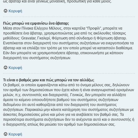
ως άβαταρ και είναι γενικώς μοναδική, προσωπική για κάθε μέλος.
Κορυφή
Πώς μπορώ να εμφανίσω ένα άβαταρ;
Μέσα στον Πίνακα Ελέγχου Μέλους, στην καρτέλα “Προφίλ”, μπορείτε να
προσθέσετε ένα άβαταρ, χρησιμοποιώντας μια από τις ακόλουθες τέσσερις
μεθόδους: Gravatar, Γκαλερί, Φόρτωση από σύνδεσμο ή Φόρτωση άβαταρ.
Εναπόκειται στον διαχειριστή του συστήματος συζητήσεων να ενεργοποιήσει τα
άβαταρ και να επιλέξει τον τρόπο με τον οποίο μπορεί να καταστούν διαθέσιμα.
Εάν δεν μπορείτε να χρησιμοποιήσετε άβαταρ, επικοινωνήστε με κάποιον
διαχειριστή του συστήματος συζητήσεων.
Κορυφή
Τι είναι ο βαθμός μου και πώς μπορώ να τον αλλάξω;
Οι βαθμοί, οι οποίοι εμφανίζονται κάτω από το όνομα μέλους σας, δηλώνουν
τον αριθμό των δημοσιεύσεων που έχετε κάνει ή είναι αναγνωριστικό ορισμένων
μελών, π.χ. συντονιστές και διαχειριστές. Γενικώς, δεν μπορείτε να αλλάξετε
άμεσα το κείμενο οποιουδήποτε βαθμού του συστήματος συζητήσεων
δεδομένου ότι αυτό καθορίζεται από τον διαχειριστή του συστήματος
συζητήσεων. Παρακαλώ μην κάνετε κατάχρηση του συστήματος συζητήσεων με
άσκοπες δημοσιεύσεις μόνο και μόνο για να ανεβάσετε τον βαθμό σας. Τα
περισσότερα συστήματα συζητήσεων δεν το ανέχονται αυτό και ο συντονιστής ή
ο διαχειριστής απλώς θα μειώσει τον αριθμό των δημοσιεύσεων σας.
Κορυφή