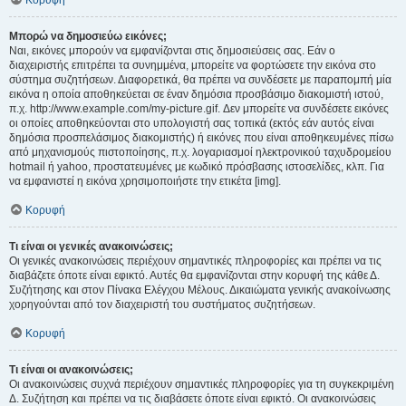
Κορυφή
Μπορώ να δημοσιεύω εικόνες;
Ναι, εικόνες μπορούν να εμφανίζονται στις δημοσιεύσεις σας. Εάν ο
διαχειριστής επιτρέπει τα συνημμένα, μπορείτε να φορτώσετε την εικόνα στο
σύστημα συζητήσεων. Διαφορετικά, θα πρέπει να συνδέσετε με παραπομπή μία
εικόνα η οποία αποθηκεύεται σε έναν δημόσια προσβάσιμο διακομιστή ιστού,
π.χ. http://www.example.com/my-picture.gif. Δεν μπορείτε να συνδέσετε εικόνες
οι οποίες αποθηκεύονται στο υπολογιστή σας τοπικά (εκτός εάν αυτός είναι
δημόσια προσπελάσιμος διακομιστής) ή εικόνες που είναι αποθηκευμένες πίσω
από μηχανισμούς πιστοποίησης, π.χ. λογαριασμοί ηλεκτρονικού ταχυδρομείου
hotmail ή yahoo, προστατευμένες με κωδικό πρόσβασης ιστοσελίδες, κλπ. Για
να εμφανιστεί η εικόνα χρησιμοποιήστε την ετικέτα [img].
Κορυφή
Τι είναι οι γενικές ανακοινώσεις;
Οι γενικές ανακοινώσεις περιέχουν σημαντικές πληροφορίες και πρέπει να τις
διαβάζετε όποτε είναι εφικτό. Αυτές θα εμφανίζονται στην κορυφή της κάθε Δ.
Συζήτησης και στον Πίνακα Ελέγχου Μέλους. Δικαιώματα γενικής ανακοίνωσης
χορηγούνται από τον διαχειριστή του συστήματος συζητήσεων.
Κορυφή
Τι είναι οι ανακοινώσεις;
Οι ανακοινώσεις συχνά περιέχουν σημαντικές πληροφορίες για τη συγκεκριμένη
Δ. Συζήτηση και πρέπει να τις διαβάσετε όποτε είναι εφικτό. Οι ανακοινώσεις