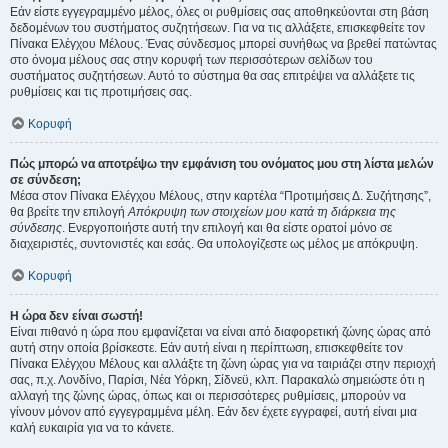
Εάν είστε εγγεγραμμένο μέλος, όλες οι ρυθμίσεις σας αποθηκεύονται στη βάση
δεδομένων του συστήματος συζητήσεων. Για να τις αλλάξετε, επισκεφθείτε τον
Πίνακα Ελέγχου Μέλους. Ένας σύνδεσμος μπορεί συνήθως να βρεθεί πατώντας
στο όνομα μέλους σας στην κορυφή των περισσότερων σελίδων του
συστήματος συζητήσεων. Αυτό το σύστημα θα σας επιτρέψει να αλλάξετε τις
ρυθμίσεις και τις προτιμήσεις σας.
Κορυφή
Πώς μπορώ να αποτρέψω την εμφάνιση του ονόματος μου στη λίστα μελών
σε σύνδεση;
Μέσα στον Πίνακα Ελέγχου Μέλους, στην καρτέλα “Προτιμήσεις Δ. Συζήτησης”,
θα βρείτε την επιλογή
Απόκρυψη των στοιχείων μου κατά τη διάρκεια της
σύνδεσης
. Ενεργοποιήστε αυτή την επιλογή και θα είστε ορατοί μόνο σε
διαχειριστές, συντονιστές και εσάς. Θα υπολογίζεστε ως μέλος με απόκρυψη.
Κορυφή
Η ώρα δεν είναι σωστή!
Είναι πιθανό η ώρα που εμφανίζεται να είναι από διαφορετική ζώνης ώρας από
αυτή στην οποία βρίσκεστε. Εάν αυτή είναι η περίπτωση, επισκεφθείτε τον
Πίνακα Ελέγχου Μέλους και αλλάξτε τη ζώνη ώρας για να ταιριάζει στην περιοχή
σας, π.χ. Λονδίνο, Παρίσι, Νέα Υόρκη, Σίδνεϋ, κλπ. Παρακαλώ σημειώστε ότι η
αλλαγή της ζώνης ώρας, όπως και οι περισσότερες ρυθμίσεις, μπορούν να
γίνουν μόνον από εγγεγραμμένα μέλη. Εάν δεν έχετε εγγραφεί, αυτή είναι μια
καλή ευκαιρία για να το κάνετε.