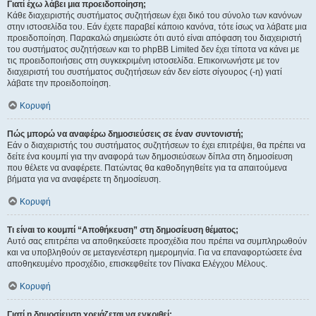
Γιατί έχω λάβει μια προειδοποίηση;
Κάθε διαχειριστής συστήματος συζητήσεων έχει δικό του σύνολο των κανόνων
στην ιστοσελίδα του. Εάν έχετε παραβεί κάποιο κανόνα, τότε ίσως να λάβατε μια
προειδοποίηση. Παρακαλώ σημειώστε ότι αυτό είναι απόφαση του διαχειριστή
του συστήματος συζητήσεων και το phpBB Limited δεν έχει τίποτα να κάνει με
τις προειδοποιήσεις στη συγκεκριμένη ιστοσελίδα. Επικοινωνήστε με τον
διαχειριστή του συστήματος συζητήσεων εάν δεν είστε σίγουρος (-η) γιατί
λάβατε την προειδοποίηση.
Κορυφή
Πώς μπορώ να αναφέρω δημοσιεύσεις σε έναν συντονιστή;
Εάν ο διαχειριστής του συστήματος συζητήσεων το έχει επιτρέψει, θα πρέπει να
δείτε ένα κουμπί για την αναφορά των δημοσιεύσεων δίπλα στη δημοσίευση
που θέλετε να αναφέρετε. Πατώντας θα καθοδηγηθείτε για τα απαιτούμενα
βήματα για να αναφέρετε τη δημοσίευση.
Κορυφή
Τι είναι το κουμπί “Αποθήκευση” στη δημοσίευση θέματος;
Αυτό σας επιτρέπει να αποθηκεύσετε προσχέδια που πρέπει να συμπληρωθούν
και να υποβληθούν σε μεταγενέστερη ημερομηνία. Για να επαναφορτώσετε ένα
αποθηκευμένο προσχέδιο, επισκεφθείτε τον Πίνακα Ελέγχου Μέλους.
Κορυφή
Γιατί η δημοσίευση χρειάζεται να εγκριθεί;