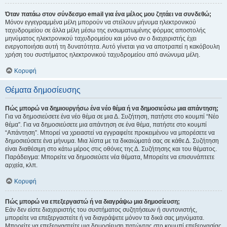
Όταν πατάω στον σύνδεσμο email για ένα μέλος μου ζητάει να συνδεθώ;
Μόνον εγγεγραμμένα μέλη μπορούν να στείλουν μήνυμα ηλεκτρονικού
ταχυδρομείου σε άλλα μέλη μέσω της ενσωματωμένης φόρμας αποστολής
μηνύματος ηλεκτρονικού ταχυδρομείου και μόνο αν ο διαχειριστής έχει
ενεργοποιήσει αυτή τη δυνατότητα. Αυτό γίνεται για να αποτραπεί η κακόβουλη
χρήση του συστήματος ηλεκτρονικού ταχυδρομείου από ανώνυμα μέλη.
Κορυφή
Θέματα δημοσίευσης
Πώς μπορώ να δημιουργήσω ένα νέο θέμα ή να δημοσιεύσω μια απάντηση;
Για να δημοσιεύσετε ένα νέο θέμα σε μια Δ. Συζήτηση, πατήστε στο κουμπί “Νέο
θέμα”. Για να δημοσιεύσετε μια απάντηση σε ένα θέμα, πατήστε στο κουμπί
“Απάντηση”. Μπορεί να χρειαστεί να εγγραφείτε προκειμένου να μπορέσετε να
δημοσιεύσετε ένα μήνυμα. Μια λίστα με τα δικαιώματά σας σε κάθε Δ. Συζήτηση
είναι διαθέσιμη στο κάτω μέρος στις οθόνες της Δ. Συζήτησης και του θέματος.
Παράδειγμα: Μπορείτε να δημοσιεύετε νέα θέματα, Μπορείτε να επισυνάπτετε
αρχεία, κλπ.
Κορυφή
Πώς μπορώ να επεξεργαστώ ή να διαγράψω μια δημοσίευση;
Εάν δεν είστε διαχειριστής του συστήματος συζητήσεων ή συντονιστής,
μπορείτε να επεξεργαστείτε ή να διαγράψετε μόνον τα δικά σας μηνύματα.
Μπορείτε να επεξεργαστείτε μια δημοσίευση πατώντας στο κουμπί επεξεργασίας