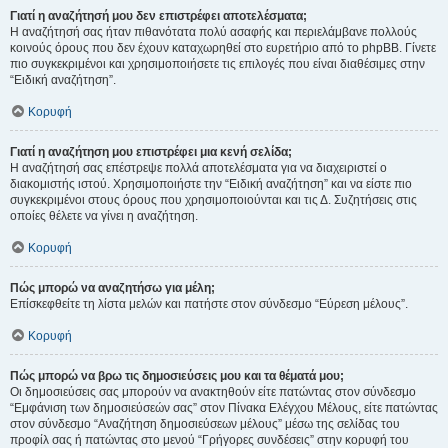
Γιατί η αναζήτησή μου δεν επιστρέφει αποτελέσματα;
Η αναζήτησή σας ήταν πιθανότατα πολύ ασαφής και περιελάμβανε πολλούς
κοινούς όρους που δεν έχουν καταχωρηθεί στο ευρετήριο από το phpBB. Γίνετε
πιο συγκεκριμένοι και χρησιμοποιήσετε τις επιλογές που είναι διαθέσιμες στην
“Ειδική αναζήτηση”.
Κορυφή
Γιατί η αναζήτηση μου επιστρέφει μια κενή σελίδα;
Η αναζήτησή σας επέστρεψε πολλά αποτελέσματα για να διαχειριστεί ο
διακομιστής ιστού. Χρησιμοποιήστε την “Ειδική αναζήτηση” και να είστε πιο
συγκεκριμένοι στους όρους που χρησιμοποιούνται και τις Δ. Συζητήσεις στις
οποίες θέλετε να γίνει η αναζήτηση.
Κορυφή
Πώς μπορώ να αναζητήσω για μέλη;
Επίσκεφθείτε τη λίστα μελών και πατήστε στον σύνδεσμο “Εύρεση μέλους”.
Κορυφή
Πώς μπορώ να βρω τις δημοσιεύσεις μου και τα θέματά μου;
Οι δημοσιεύσεις σας μπορούν να ανακτηθούν είτε πατώντας στον σύνδεσμο
“Εμφάνιση των δημοσιεύσεών σας” στον Πίνακα Ελέγχου Μέλους, είτε πατώντας
στον σύνδεσμο “Αναζήτηση δημοσιεύσεων μέλους” μέσω της σελίδας του
προφίλ σας ή πατώντας στο μενού “Γρήγορες συνδέσεις” στην κορυφή του