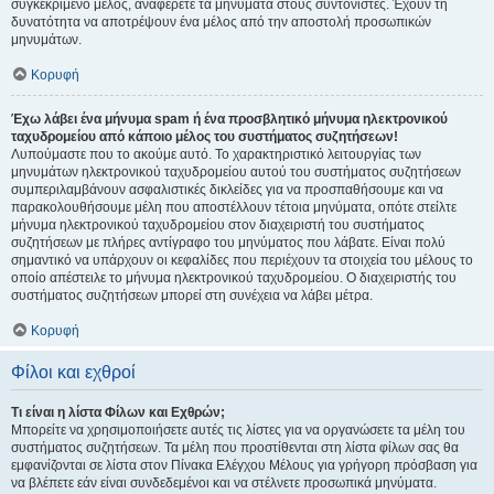
συγκεκριμένο μέλος, αναφέρετε τα μηνύματα στους συντονιστές. Έχουν τη
δυνατότητα να αποτρέψουν ένα μέλος από την αποστολή προσωπικών
μηνυμάτων.
Κορυφή
Έχω λάβει ένα μήνυμα spam ή ένα προσβλητικό μήνυμα ηλεκτρονικού
ταχυδρομείου από κάποιο μέλος του συστήματος συζητήσεων!
Λυπούμαστε που το ακούμε αυτό. Το χαρακτηριστικό λειτουργίας των
μηνυμάτων ηλεκτρονικού ταχυδρομείου αυτού του συστήματος συζητήσεων
συμπεριλαμβάνουν ασφαλιστικές δικλείδες για να προσπαθήσουμε και να
παρακολουθήσουμε μέλη που αποστέλλουν τέτοια μηνύματα, οπότε στείλτε
μήνυμα ηλεκτρονικού ταχυδρομείου στον διαχειριστή του συστήματος
συζητήσεων με πλήρες αντίγραφο του μηνύματος που λάβατε. Είναι πολύ
σημαντικό να υπάρχουν οι κεφαλίδες που περιέχουν τα στοιχεία του μέλους το
οποίο απέστειλε το μήνυμα ηλεκτρονικού ταχυδρομείου. Ο διαχειριστής του
συστήματος συζητήσεων μπορεί στη συνέχεια να λάβει μέτρα.
Κορυφή
Φίλοι και εχθροί
Τι είναι η λίστα Φίλων και Εχθρών;
Μπορείτε να χρησιμοποιήσετε αυτές τις λίστες για να οργανώσετε τα μέλη του
συστήματος συζητήσεων. Τα μέλη που προστίθενται στη λίστα φίλων σας θα
εμφανίζονται σε λίστα στον Πίνακα Ελέγχου Μέλους για γρήγορη πρόσβαση για
να βλέπετε εάν είναι συνδεδεμένοι και να στέλνετε προσωπικά μηνύματα.