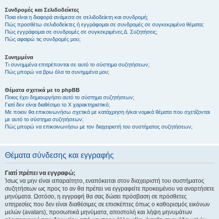
Συνδρομές και Σελιδοδείκτες
Ποια είναι η διαφορά ανάμεσα σε σελιδοδείκτη και συνδρομή;
Πώς προσθέτω σελιδοδείκτες ή εγγράφομαι σε συνδρομές σε συγκεκριμένα θέματα;
Πώς εγγράφομαι σε συνδρομές σε συγκεκριμένες Δ. Συζητήσεις;
Πώς αφαιρώ τις συνδρομές μου;
Συνημμένα
Τι συνημμένα επιτρέπονται σε αυτό το σύστημα συζητήσεων;
Πώς μπορώ να βρω όλα τα συνημμένα μου;
Θέματα σχετικά με το phpBB
Ποιος έχει δημιουργήσει αυτό το σύστημα συζητήσεων;
Γιατί δεν είναι διαθέσιμο το Χ χαρακτηριστικό;
Με ποιον θα επικοινωνήσω σχετικά με κατάχρηση ή/και νομικά θέματα που σχετίζονται
με αυτό το σύστημα συζητήσεων;
Πώς μπορώ να επικοινωνήσω με τον διαχειριστή του συστήματος συζητήσεων;
Θέματα σύνδεσης και εγγραφής
Γιατί πρέπει να εγγραφώ;
Ίσως να μην είναι απαραίτητο, εναπόκειται στον διαχειριστή του συστήματος
συζητήσεων ως προς το αν θα πρέπει να εγγραφείτε προκειμένου να αναρτήσετε
μηνύματα. Ωστόσο, η εγγραφή θα σας δώσει πρόσβαση σε πρόσθετες
υπηρεσίες που δεν είναι διαθέσιμες σε επισκέπτες όπως ο καθορισμός εικόνων
μελών (avatars), προσωπικά μηνύματα, αποστολή και λήψη μηνυμάτων