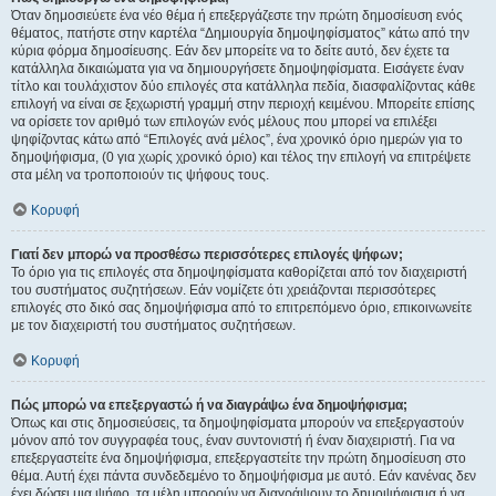
Όταν δημοσιεύετε ένα νέο θέμα ή επεξεργάζεστε την πρώτη δημοσίευση ενός
θέματος, πατήστε στην καρτέλα “Δημιουργία δημοψηφίσματος” κάτω από την
κύρια φόρμα δημοσίευσης. Εάν δεν μπορείτε να το δείτε αυτό, δεν έχετε τα
κατάλληλα δικαιώματα για να δημιουργήσετε δημοψηφίσματα. Εισάγετε έναν
τίτλο και τουλάχιστον δύο επιλογές στα κατάλληλα πεδία, διασφαλίζοντας κάθε
επιλογή να είναι σε ξεχωριστή γραμμή στην περιοχή κειμένου. Μπορείτε επίσης
να ορίσετε τον αριθμό των επιλογών ενός μέλους που μπορεί να επιλέξει
ψηφίζοντας κάτω από “Επιλογές ανά μέλος”, ένα χρονικό όριο ημερών για το
δημοψήφισμα, (0 για χωρίς χρονικό όριο) και τέλος την επιλογή να επιτρέψετε
στα μέλη να τροποποιούν τις ψήφους τους.
Κορυφή
Γιατί δεν μπορώ να προσθέσω περισσότερες επιλογές ψήφων;
Το όριο για τις επιλογές στα δημοψηφίσματα καθορίζεται από τον διαχειριστή
του συστήματος συζητήσεων. Εάν νομίζετε ότι χρειάζονται περισσότερες
επιλογές στο δικό σας δημοψήφισμα από το επιτρεπόμενο όριο, επικοινωνείτε
με τον διαχειριστή του συστήματος συζητήσεων.
Κορυφή
Πώς μπορώ να επεξεργαστώ ή να διαγράψω ένα δημοψήφισμα;
Όπως και στις δημοσιεύσεις, τα δημοψηφίσματα μπορούν να επεξεργαστούν
μόνον από τον συγγραφέα τους, έναν συντονιστή ή έναν διαχειριστή. Για να
επεξεργαστείτε ένα δημοψήφισμα, επεξεργαστείτε την πρώτη δημοσίευση στο
θέμα. Αυτή έχει πάντα συνδεδεμένο το δημοψήφισμα με αυτό. Εάν κανένας δεν
έχει δώσει μια ψήφο, τα μέλη μπορούν να διαγράψουν το δημοψήφισμα ή να