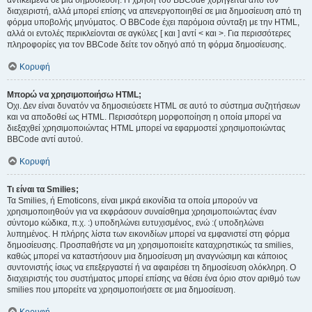
αντικείμενα σε μια δημοσίευση. Η χρήση του BBCode χορηγείται από τον
διαχειριστή, αλλά μπορεί επίσης να απενεργοποιηθεί σε μια δημοσίευση από τη
φόρμα υποβολής μηνύματος. Ο BBCode έχει παρόμοια σύνταξη με την HTML,
αλλά οι εντολές περικλείονται σε αγκύλες [ και ] αντί < και >. Για περισσότερες
πληροφορίες για τον BBCode δείτε τον οδηγό από τη φόρμα δημοσίευσης.
Κορυφή
Μπορώ να χρησιμοποιήσω HTML;
Όχι. Δεν είναι δυνατόν να δημοσιεύσετε HTML σε αυτό το σύστημα συζητήσεων
και να αποδοθεί ως HTML. Περισσότερη μορφοποίηση η οποία μπορεί να
διεξαχθεί χρησιμοποιώντας HTML μπορεί να εφαρμοστεί χρησιμοποιώντας
BBCode αντί αυτού.
Κορυφή
Τι είναι τα Smilies;
Τα Smilies, ή Emoticons, είναι μικρά εικονίδια τα οποία μπορούν να
χρησιμοποιηθούν για να εκφράσουν συναίσθημα χρησιμοποιώντας έναν
σύντομο κώδικα, π.χ. :) υποδηλώνει ευτυχισμένος, ενώ :( υποδηλώνει
λυπημένος. Η πλήρης λίστα των εικονιδίων μπορεί να εμφανιστεί στη φόρμα
δημοσίευσης. Προσπαθήστε να μη χρησιμοποιείτε καταχρηστικώς τα smilies,
καθώς μπορεί να καταστήσουν μια δημοσίευση μη αναγνώσιμη και κάποιος
συντονιστής ίσως να επεξεργαστεί ή να αφαιρέσει τη δημοσίευση ολόκληρη. Ο
διαχειριστής του συστήματος μπορεί επίσης να θέσει ένα όριο στον αριθμό των
smilies που μπορείτε να χρησιμοποιήσετε σε μια δημοσίευση.