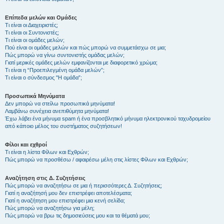
Επίπεδα μελών και Ομάδες
Τι είναι οι Διαχειριστές;
Τι είναι οι Συντονιστές;
Τι είναι οι ομάδες μελών;
Πού είναι οι ομάδες μελών και πώς μπορώ να συμμετάσχω σε μια;
Πώς μπορώ να γίνω συντονιστής ομάδας μελών;
Γιατί μερικές ομάδες μελών εμφανίζονται με διαφορετικό χρώμα;
Τι είναι η “Προεπιλεγμένη ομάδα μελών”;
Τι είναι ο σύνδεσμος "Η ομάδα”;
Προσωπικά Μηνύματα
Δεν μπορώ να στείλω προσωπικά μηνύματα!
Λαμβάνω συνέχεια ανεπιθύμητα μηνύματα!
Έχω λάβει ένα μήνυμα spam ή ένα προσβλητικό μήνυμα ηλεκτρονικού ταχυδρομείου
από κάποιο μέλος του συστήματος συζητήσεων!
Φίλοι και εχθροί
Τι είναι η λίστα Φίλων και Εχθρών;
Πώς μπορώ να προσθέσω / αφαιρέσω μέλη στις λίστες Φίλων και Εχθρών;
Αναζήτηση στις Δ. Συζητήσεις
Πώς μπορώ να αναζητήσω σε μια ή περισσότερες Δ. Συζητήσεις;
Γιατί η αναζήτησή μου δεν επιστρέφει αποτελέσματα;
Γιατί η αναζήτηση μου επιστρέφει μια κενή σελίδα;
Πώς μπορώ να αναζητήσω για μέλη;
Πώς μπορώ να βρω τις δημοσιεύσεις μου και τα θέματά μου;