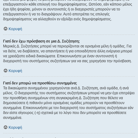
επεξεργαστούν κάθε επιλογή του δημοψηφίσματος. Ωστόσο, εάν κάποιο μέλος
έχει ήδη ψηφίσει, μόνον οι συντονιστές ή οι διαχειριστές μπορούν να το
επεξεργαστούν ή να το διαγράψουν. Αυτό αποτρέπει τις επιλογές
δημοψηφίσματος να αλλαχθούν εν εξελίξει ενός δημοψηφίσματος.
Κορυφή
Γιατί δεν έχω πρόσβαση σε μια Δ. Συζήτηση;
Μερικές Δ. Συζητήσεις μπορεί να περιορίζονται σε ορισμένα μέλη ή ομάδες. Για
να δείτε, να διαβάσετε, να απαντήσετε ή για οποιαδήποτε άλλη ενέργεια μπορεί
να χρειάζεστε ειδικά δικαιώματα. Επικοινωνήστε με έναν συντονιστή ή
διαχειριστή του συστήματος συζητήσεων για να σας χορηγήσει την πρόσβαση.
Κορυφή
Γιατί δεν μπορώ να προσθέσω συνημμένα;
Τα δικαιώματα συνημμένου χορηγούνται ανά Δ. Συζήτηση, ανά ομάδα, ή ανά
μέλος. Ο διαχειριστής του συστήματος συζητήσεων μπορεί να μην έχει επιτρέψει
την προσθήκη συνημμένων στη συγκεκριμένη Δ. Συζήτηση που θέλετε να
δημοσιεύσετε ή πιθανόν μόνο ορισμένες ομάδες μπορούν να προσθέτουν
συνημμένα. Επικοινωνήστε με τον διαχειριστή του συστήματος συζητήσεων εάν
δεν είστε σίγουρος (-η) σχετικά με το λόγο που δεν μπορείτε να προσθέσετε
συνημμένα.
Κορυφή