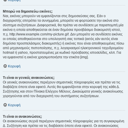
Κορυφή
Μπορώ να δημοσιεύω εικόνες;
Ναι, εικόνες μπορούν να εμφανίζονται στις δημοσιεύσεις σας. Εάν ο
διαχειριστής επιτρέπει τα συνημμένα, μπορείτε να φορτώσετε την εικόνα στο
σύστημα συζητήσεων. Διαφορετικά, θα πρέπει να συνδέσετε με παραπομπή μία
εικόνα η οποία αποθηκεύεται σε έναν δημόσια προσβάσιμο διακομιστή ιστού,
π.χ. http://www.example.com/my-picture.gif. Δεν μπορείτε να συνδέσετε εικόνες
οι οποίες αποθηκεύονται στο υπολογιστή σας τοπικά (εκτός εάν αυτός είναι
δημόσια προσπελάσιμος διακομιστής) ή εικόνες που είναι αποθηκευμένες πίσω
από μηχανισμούς πιστοποίησης, π.χ. λογαριασμοί ηλεκτρονικού ταχυδρομείου
hotmail ή yahoo, προστατευμένες με κωδικό πρόσβασης ιστοσελίδες, κλπ. Για
να εμφανιστεί η εικόνα χρησιμοποιήστε την ετικέτα [img].
Κορυφή
Τι είναι οι γενικές ανακοινώσεις;
Οι γενικές ανακοινώσεις περιέχουν σημαντικές πληροφορίες και πρέπει να τις
διαβάζετε όποτε είναι εφικτό. Αυτές θα εμφανίζονται στην κορυφή της κάθε Δ.
Συζήτησης και στον Πίνακα Ελέγχου Μέλους. Δικαιώματα γενικής ανακοίνωσης
χορηγούνται από τον διαχειριστή του συστήματος συζητήσεων.
Κορυφή
Τι είναι οι ανακοινώσεις;
Οι ανακοινώσεις συχνά περιέχουν σημαντικές πληροφορίες για τη συγκεκριμένη
Δ. Συζήτηση και πρέπει να τις διαβάσετε όποτε είναι εφικτό. Οι ανακοινώσεις