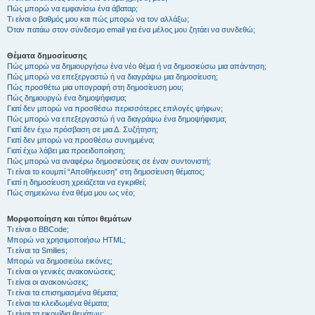
Πώς μπορώ να εμφανίσω ένα άβαταρ;
Τι είναι ο βαθμός μου και πώς μπορώ να τον αλλάξω;
Όταν πατάω στον σύνδεσμο email για ένα μέλος μου ζητάει να συνδεθώ;
Θέματα δημοσίευσης
Πώς μπορώ να δημιουργήσω ένα νέο θέμα ή να δημοσιεύσω μια απάντηση;
Πώς μπορώ να επεξεργαστώ ή να διαγράψω μια δημοσίευση;
Πώς προσθέτω μια υπογραφή στη δημοσίευση μου;
Πώς δημιουργώ ένα δημοψήφισμα;
Γιατί δεν μπορώ να προσθέσω περισσότερες επιλογές ψήφων;
Πώς μπορώ να επεξεργαστώ ή να διαγράψω ένα δημοψήφισμα;
Γιατί δεν έχω πρόσβαση σε μια Δ. Συζήτηση;
Γιατί δεν μπορώ να προσθέσω συνημμένα;
Γιατί έχω λάβει μια προειδοποίηση;
Πώς μπορώ να αναφέρω δημοσιεύσεις σε έναν συντονιστή;
Τι είναι το κουμπί “Αποθήκευση” στη δημοσίευση θέματος;
Γιατί η δημοσίευση χρειάζεται να εγκριθεί;
Πώς σημειώνω ένα θέμα μου ως νέο;
Μορφοποίηση και τύποι θεμάτων
Τι είναι ο BBCode;
Μπορώ να χρησιμοποιήσω HTML;
Τι είναι τα Smilies;
Μπορώ να δημοσιεύω εικόνες;
Τι είναι οι γενικές ανακοινώσεις;
Τι είναι οι ανακοινώσεις;
Τι είναι τα επισημασμένα θέματα;
Τι είναι τα κλειδωμένα θέματα;
Τι είναι τα εικονίδια θεμάτων;