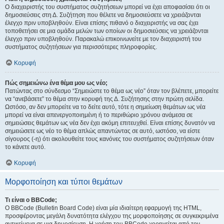
Ο διαχειριστής του συστήματος συζητήσεων μπορεί να έχει αποφασίσει ότι οι
δημοσιεύσεις στη Δ. Συζήτηση που θέλετε να δημοσιεύσετε να χρειάζονται
έλεγχο πριν υποβληθούν. Είναι επίσης πιθανό ο διαχειριστής να σας έχει
τοποθετήσει σε μια ομάδα μελών των οποίων οι δημοσιεύσεις να χρειάζονται
έλεγχο πριν υποβληθούν. Παρακαλώ επικοινωνείτε με τον διαχειριστή του
συστήματος συζητήσεων για περισσότερες πληροφορίες.
Κορυφή
Πώς σημειώνω ένα θέμα μου ως νέο;
Πατώντας στο σύνδεσμο “Σημειώστε το θέμα ως νέο” όταν τον βλέπετε, μπορείτε
να “ανεβάσετε” το θέμα στην κορυφή της Δ. Συζήτησης στην πρώτη σελίδα.
Ωστόσο, αν δεν μπορείτε να το δείτε αυτό, τότε η σημείωση θεμάτων ως νέα
μπορεί να είναι απενεργοποιημένη ή το περιθώριο χρόνου ανάμεσα σε
σημειώσεις θεμάτων ως νέα δεν έχει ακόμη επιτευχθεί. Είναι επίσης δυνατόν να
σημειώσετε ως νέο το θέμα απλώς απαντώντας σε αυτό, ωστόσο, να είστε
σίγουρος (-η) ότι ακολουθείτε τους κανόνες του συστήματος συζητήσεων όταν
το κάνετε αυτό.
Κορυφή
Μορφοποίηση και τύποι θεμάτων
Τι είναι ο BBCode;
Ο BBCode (Bulletin Board Code) είναι μία ιδιαίτερη εφαρμογή της HTML,
προσφέροντας μεγάλη δυνατότητα ελέγχου της μορφοποίησης σε συγκεκριμένα