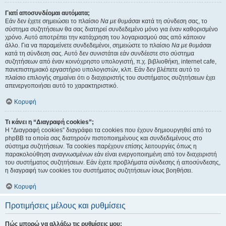
Γιατί αποσυνδέομαι αυτόματα;
Εάν δεν έχετε σημειώσει το πλαίσιο
Να με θυμάσαι
κατά τη σύνδεση σας, το
σύστημα συζητήσεων θα σας διατηρεί συνδεδεμένο μόνο για έναν καθορισμένο
χρόνο. Αυτό αποτρέπει την κατάχρηση του λογαριασμού σας από κάποιον
άλλο. Για να παραμείνετε συνδεδεμένοι, σημειώστε το πλαίσιο
Να με θυμάσαι
κατά τη σύνδεση σας. Αυτό δεν συνιστάται εάν συνδέεστε στο σύστημα
συζητήσεων από έναν κοινόχρηστο υπολογιστή, π.χ. βιβλιοθήκη, internet cafe,
πανεπιστημιακό εργαστήριο υπολογιστών, κλπ. Εάν δεν βλέπετε αυτό το
πλαίσιο επιλογής σημαίνει ότι ο διαχειριστής του συστήματος συζητήσεων έχει
απενεργοποιήσει αυτό το χαρακτηριστικό.
Κορυφή
Τι κάνει η “Διαγραφή cookies”;
Η “Διαγραφή cookies” διαγράφει τα cookies που έχουν δημιουργηθεί από το
phpBB τα οποία σας διατηρούν πιστοποιημένους και συνδεδεμένους στο
σύστημα συζητήσεων. Τα cookies παρέχουν επίσης λειτουργίες όπως η
παρακολούθηση αναγνωσμένων εάν είναι ενεργοποιημένη από τον διαχειριστή
του συστήματος συζητήσεων. Εάν έχετε προβλήματα σύνδεσης ή αποσύνδεσης,
η διαγραφή των cookies του συστήματος συζητήσεων ίσως βοηθήσει.
Κορυφή
Προτιμήσεις μέλους και ρυθμίσεις
Πώς μπορώ να αλλάξω τις ρυθμίσεις μου;