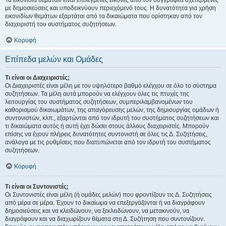
Τα εικονίδια θεμάτων είναι επιλεγμένες εικόνες από τον συγγραφέα σχετιζόμενες
με δημοσιεύσεις και υποδεικνύουν περιεχόμενό τους. Η δυνατότητα για χρήση
εικονιδίων θεμάτων εξαρτάται από τα δικαιώματα που ορίστηκαν από τον
διαχειριστή του συστήματος συζητήσεων.
Κορυφή
Επίπεδα μελών και Ομάδες
Τι είναι οι Διαχειριστές;
Οι Διαχειριστές είναι μέλη με τον υψηλότερο βαθμό ελέγχου σε όλο το σύστημα
συζητήσεων. Τα μέλη αυτά μπορούν να ελέγχουν όλες τις πτυχές της
λειτουργίας του συστήματος συζητήσεων, συμπεριλαμβανομένων του
καθορισμού δικαιωμάτων, της απαγόρευσης μελών, της δημιουργίας ομάδων ή
συντονιστών, κλπ., εξαρτώνται από τον ιδρυτή του συστήματος συζητήσεων και
τι δικαιώματα αυτός ή αυτή έχει δώσει στους άλλους διαχειριστές. Μπορούν
επίσης να έχουν πλήρεις δυνατότητες συντονιστή σε όλες τις Δ. Συζητήσεις,
ανάλογα με τις ρυθμίσεις που διατυπώνεται από τον ιδρυτή του συστήματος
συζητήσεων.
Κορυφή
Τι είναι οι Συντονιστές;
Οι Συντονιστές είναι μέλη (ή ομάδες μελών) που φροντίζουν τις Δ. Συζητήσεις
από μέρα σε μέρα. Έχουν το δικαίωμα να επεξεργάζονται ή να διαγράφουν
δημοσιεύσεις και να κλειδώνουν, να ξεκλειδώνουν, να μετακινούν, να
διαγράφουν και να διαχωρίζουν θέματα στη Δ. Συζήτηση που συντονίζουν.