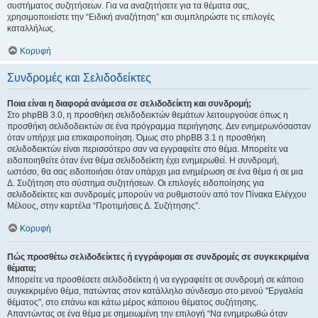
συστήματος συζητήσεων. Για να αναζητήσετε για τα θέματα σας,
χρησιμοποιείστε την “Ειδική αναζήτηση” και συμπληρώστε τις επιλογές
καταλλήλως.
Κορυφή
Συνδρομές και Σελιδοδείκτες
Ποια είναι η διαφορά ανάμεσα σε σελιδοδείκτη και συνδρομή;
Στο phpBB 3.0, η προσθήκη σελιδοδεικτών θεμάτων λειτουργούσε όπως η
προσθήκη σελιδοδεικτών σε ένα πρόγραμμα περιήγησης. Δεν ενημερωνόσασταν
όταν υπήρχε μια επικαιροποίηση. Όμως στο phpBB 3.1 η προσθήκη
σελιδοδεικτών είναι περισσότερο σαν να εγγραφείτε στο θέμα. Μπορείτε να
ειδοποιηθείτε όταν ένα θέμα σελιδοδείκτη έχει ενημερωθεί. Η συνδρομή,
ωστόσο, θα σας ειδοποιήσει όταν υπάρχει μια ενημέρωση σε ένα θέμα ή σε μια
Δ. Συζήτηση στο σύστημα συζητήσεων. Οι επιλογές ειδοποίησης για
σελιδοδείκτες και συνδρομές μπορούν να ρυθμιστούν από τον Πίνακα Ελέγχου
Μέλους, στην καρτέλα “Προτιμήσεις Δ. Συζήτησης”.
Κορυφή
Πώς προσθέτω σελιδοδείκτες ή εγγράφομαι σε συνδρομές σε συγκεκριμένα
θέματα;
Μπορείτε να προσθέσετε σελιδοδείκτη ή να εγγραφείτε σε συνδρομή σε κάποιο
συγκεκριμένο θέμα, πατώντας στον κατάλληλο σύνδεσμο στο μενού "Εργαλεία
θέματος", στο επάνω και κάτω μέρος κάποιου θέματος συζήτησης.
Απαντώντας σε ένα θέμα με σημειωμένη την επιλογή “Να ενημερωθώ όταν