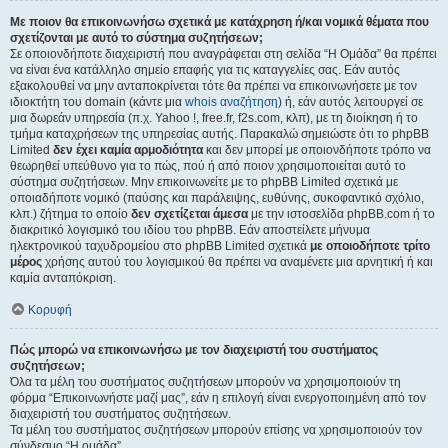
Με ποιον θα επικοινωνήσω σχετικά με κατάχρηση ή/και νομικά θέματα που
σχετίζονται με αυτό το σύστημα συζητήσεων;
Σε οποιονδήποτε διαχειριστή που αναγράφεται στη σελίδα “Η Ομάδα” θα πρέπει
να είναι ένα κατάλληλο σημείο επαφής για τις καταγγελίες σας. Εάν αυτός
εξακολουθεί να μην ανταποκρίνεται τότε θα πρέπει να επικοινωνήσετε με τον
ιδιοκτήτη του domain (κάντε μια
whois αναζήτηση
) ή, εάν αυτός λειτουργεί σε
μια δωρεάν υπηρεσία (π.χ. Yahoo !, free.fr, f2s.com, κλπ), με τη διοίκηση ή το
τμήμα καταχρήσεων της υπηρεσίας αυτής. Παρακαλώ σημειώστε ότι το phpBB
Limited
δεν έχει καμία αρμοδιότητα
και δεν μπορεί με οποιονδήποτε τρόπο να
θεωρηθεί υπεύθυνο για το πώς, πού ή από ποιον χρησιμοποιείται αυτό το
σύστημα συζητήσεων. Μην επικοινωνείτε με το phpBB Limited σχετικά με
οποιαδήποτε νομικό (παύσης και παράλειψης, ευθύνης, συκοφαντικό σχόλιο,
κλπ.) ζήτημα το οποίο
δεν σχετίζεται άμεσα
με την ιστοσελίδα phpBB.com ή το
διακριτικό λογισμικό του ιδίου του phpBB. Εάν αποστείλετε μήνυμα
ηλεκτρονικού ταχυδρομείου στο phpBB Limited σχετικά
με οποιοδήποτε τρίτο
μέρος
χρήσης αυτού του λογισμικού θα πρέπει να αναμένετε μια αρνητική ή και
καμία ανταπόκριση.
Κορυφή
Πώς μπορώ να επικοινωνήσω με τον διαχειριστή του συστήματος
συζητήσεων;
Όλα τα μέλη του συστήματος συζητήσεων μπορούν να χρησιμοποιούν τη
φόρμα “Επικοινωνήστε μαζί μας”, εάν η επιλογή είναι ενεργοποιημένη από τον
διαχειριστή του συστήματος συζητήσεων.
Τα μέλη του συστήματος συζητήσεων μπορούν επίσης να χρησιμοποιούν τον
σύνδεσμο “Η ομάδα”.