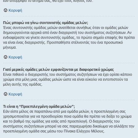
εάν απορρίψει το αίτημα σας, θα έχει τους λόγους του.
Κορυφή
Πώς μπορώ να γίνω συντονιστής ομάδας μελών;
Ένας συντονιστής ομάδας μελών ανατίθεται συνήθως όταν οι ομάδες μελών
δημιουργούνται αρχικά από έναν διαχειριστή του συστήματος συζητήσεων. Αν
ενδιαφέρεστε να γίνετε συντονιστής ομάδας, το πρώτο σημείο επαφής θα πρέπει
να είναι ένας διαχειριστής. Προσπαθήστε στέλνοντάς του ένα προσωπικό
μήνυμα.
Κορυφή
Γιατί μερικές ομάδες μελών εμφανίζονται με διαφορετικό χρώμα;
Είναι πιθανό ο διαχειριστής του συστήματος συζητήσεων να έχει ορίσει κάποιο
χρώμα στα μέλη μιας ομάδας μελών ώστε να είναι εύκολο να εντοπιστούν τα
μέλη αυτής της ομάδας.
Κορυφή
Τι είναι η “Προεπιλεγμένη ομάδα μελών”;
Εάν είστε μέλος σε παραπάνω από μια ομάδα μελών, η προεπιλεγμένη σας
χρησιμοποιείται για να προσδιορίσει ποια ομάδα θα πρέπει να δείξει το χρώμα
και το βαθμό της ομάδας για εσάς από προεπιλογή. Ο διαχειριστής του
συστήματος συζητήσεων μπορεί να σας παραχωρήσει δικαίωμα να αλλάξετε την
προεπιλεγμένη ομάδα σας μέσω του Πίνακα Ελέγχου Μέλους.