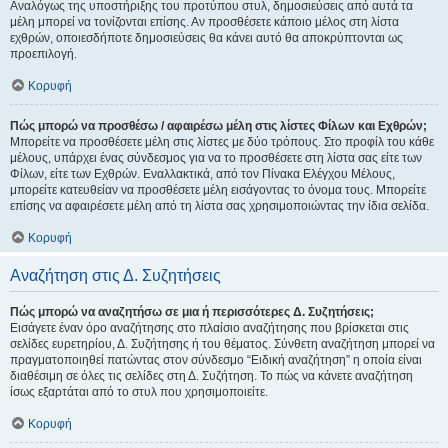
Αναλόγως της υποστήριξης του προτύπου στυλ, δημοσιεύσεις από αυτά τα
μέλη μπορεί να τονίζονται επίσης. Αν προσθέσετε κάποιο μέλος στη λίστα
εχθρών, οποιεσδήποτε δημοσιεύσεις θα κάνει αυτό θα αποκρύπτονται ως
προεπιλογή.
Κορυφή
Πώς μπορώ να προσθέσω / αφαιρέσω μέλη στις λίστες Φίλων και Εχθρών;
Μπορείτε να προσθέσετε μέλη στις λίστες με δύο τρόπους. Στο προφίλ του κάθε
μέλους, υπάρχει ένας σύνδεσμος για να το προσθέσετε στη λίστα σας είτε των
Φίλων, είτε των Εχθρών. Εναλλακτικά, από τον Πίνακα Ελέγχου Μέλους,
μπορείτε κατευθείαν να προσθέσετε μέλη εισάγοντας το όνομα τους. Μπορείτε
επίσης να αφαιρέσετε μέλη από τη λίστα σας χρησιμοποιώντας την ίδια σελίδα.
Κορυφή
Αναζήτηση στις Δ. Συζητήσεις
Πώς μπορώ να αναζητήσω σε μια ή περισσότερες Δ. Συζητήσεις;
Εισάγετε έναν όρο αναζήτησης στο πλαίσιο αναζήτησης που βρίσκεται στις
σελίδες ευρετηρίου, Δ. Συζήτησης ή του θέματος. Σύνθετη αναζήτηση μπορεί να
πραγματοποιηθεί πατώντας στον σύνδεσμο “Ειδική αναζήτηση” η οποία είναι
διαθέσιμη σε όλες τις σελίδες στη Δ. Συζήτηση. Το πώς να κάνετε αναζήτηση
ίσως εξαρτάται από το στυλ που χρησιμοποιείτε.
Κορυφή