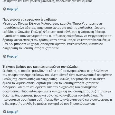
ως άβαταρ και είναι γενικώς μοναδική, προσωπική για κάθε μέλος.
Κορυφή
Πώς μπορώ να εμφανίσω ένα άβαταρ;
Μέσα στον Πίνακα Ελέγχου Μέλους, στην καρτέλα “Προφίλ”, μπορείτε να
προσθέσετε ένα άβαταρ, χρησιμοποιώντας μια από τις ακόλουθες τέσσερις
μεθόδους: Gravatar, Γκαλερί, Φόρτωση από σύνδεσμο ή Φόρτωση άβαταρ.
Εναπόκειται στον διαχειριστή του συστήματος συζητήσεων να ενεργοποιήσει τα
άβαταρ και να επιλέξει τον τρόπο με τον οποίο μπορεί να καταστούν διαθέσιμα.
Εάν δεν μπορείτε να χρησιμοποιήσετε άβαταρ, επικοινωνήστε με κάποιον
διαχειριστή του συστήματος συζητήσεων.
Κορυφή
Τι είναι ο βαθμός μου και πώς μπορώ να τον αλλάξω;
Οι βαθμοί, οι οποίοι εμφανίζονται κάτω από το όνομα μέλους σας, δηλώνουν
τον αριθμό των δημοσιεύσεων που έχετε κάνει ή είναι αναγνωριστικό ορισμένων
μελών, π.χ. συντονιστές και διαχειριστές. Γενικώς, δεν μπορείτε να αλλάξετε
άμεσα το κείμενο οποιουδήποτε βαθμού του συστήματος συζητήσεων
δεδομένου ότι αυτό καθορίζεται από τον διαχειριστή του συστήματος
συζητήσεων. Παρακαλώ μην κάνετε κατάχρηση του συστήματος συζητήσεων με
άσκοπες δημοσιεύσεις μόνο και μόνο για να ανεβάσετε τον βαθμό σας. Τα
περισσότερα συστήματα συζητήσεων δεν το ανέχονται αυτό και ο συντονιστής ή
ο διαχειριστής απλώς θα μειώσει τον αριθμό των δημοσιεύσεων σας.
Κορυφή