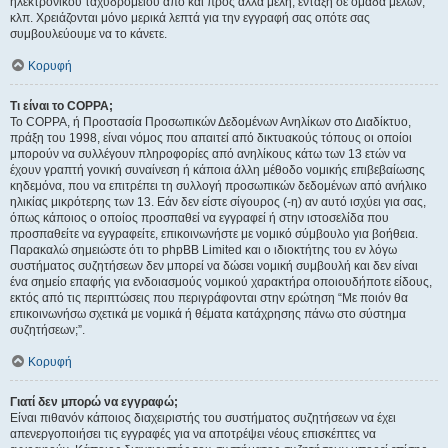
ηλεκτρονικού ταχυδρομείου από και προς άλλα μέλη, ένταξη σε ομάδα μελών,
κλπ. Χρειάζονται μόνο μερικά λεπτά για την εγγραφή σας οπότε σας
συμβουλεύουμε να το κάνετε.
Κορυφή
Τι είναι το COPPA;
Το COPPA, ή Προστασία Προσωπικών Δεδομένων Ανηλίκων στο Διαδίκτυο,
πράξη του 1998, είναι νόμος που απαιτεί από δικτυακούς τόπους οι οποίοι
μπορούν να συλλέγουν πληροφορίες από ανηλίκους κάτω των 13 ετών να
έχουν γραπτή γονική συναίνεση ή κάποια άλλη μέθοδο νομικής επιβεβαίωσης
κηδεμόνα, που να επιτρέπει τη συλλογή προσωπικών δεδομένων από ανήλικο
ηλικίας μικρότερης των 13. Εάν δεν είστε σίγουρος (-η) αν αυτό ισχύει για σας,
όπως κάποιος ο οποίος προσπαθεί να εγγραφεί ή στην ιστοσελίδα που
προσπαθείτε να εγγραφείτε, επικοινωνήστε με νομικό σύμβουλο για βοήθεια.
Παρακαλώ σημειώστε ότι το phpBB Limited και ο ιδιοκτήτης του εν λόγω
συστήματος συζητήσεων δεν μπορεί να δώσει νομική συμβουλή και δεν είναι
ένα σημείο επαφής για ενδοιασμούς νομικού χαρακτήρα οποιουδήποτε είδους,
εκτός από τις περιπτώσεις που περιγράφονται στην ερώτηση “Με ποιόν θα
επικοινωνήσω σχετικά με νομικά ή θέματα κατάχρησης πάνω στο σύστημα
συζητήσεων;”.
Κορυφή
Γιατί δεν μπορώ να εγγραφώ;
Είναι πιθανόν κάποιος διαχειριστής του συστήματος συζητήσεων να έχει
απενεργοποιήσει τις εγγραφές για να αποτρέψει νέους επισκέπτες να