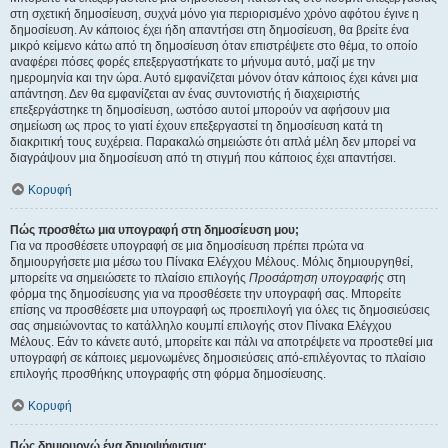
στη σχετική δημοσίευση, συχνά μόνο για περιορισμένο χρόνο αφότου έγινε η
δημοσίευση. Αν κάποιος έχει ήδη απαντήσει στη δημοσίευση, θα βρείτε ένα
μικρό κείμενο κάτω από τη δημοσίευση όταν επιστρέψετε στο θέμα, το οποίο
αναφέρει πόσες φορές επεξεργαστήκατε το μήνυμα αυτό, μαζί με την
ημερομηνία και την ώρα. Αυτό εμφανίζεται μόνον όταν κάποιος έχει κάνει μια
απάντηση. Δεν θα εμφανίζεται αν ένας συντονιστής ή διαχειριστής
επεξεργάστηκε τη δημοσίευση, ωστόσο αυτοί μπορούν να αφήσουν μια
σημείωση ως προς το γιατί έχουν επεξεργαστεί τη δημοσίευση κατά τη
διακριτική τους ευχέρεια. Παρακαλώ σημειώστε ότι απλά μέλη δεν μπορεί να
διαγράψουν μια δημοσίευση από τη στιγμή που κάποιος έχει απαντήσει.
Κορυφή
Πώς προσθέτω μια υπογραφή στη δημοσίευση μου;
Για να προσθέσετε υπογραφή σε μια δημοσίευση πρέπει πρώτα να
δημιουργήσετε μια μέσω του Πίνακα Ελέγχου Μέλους. Μόλις δημιουργηθεί,
μπορείτε να σημειώσετε το πλαίσιο επιλογής
Προσάρτηση υπογραφής
στη
φόρμα της δημοσίευσης για να προσθέσετε την υπογραφή σας. Μπορείτε
επίσης να προσθέσετε μια υπογραφή ως προεπιλογή για όλες τις δημοσιεύσεις
σας σημειώνοντας το κατάλληλο κουμπί επιλογής στον Πίνακα Ελέγχου
Μέλους. Εάν το κάνετε αυτό, μπορείτε και πάλι να αποτρέψετε να προστεθεί μια
υπογραφή σε κάποιες μεμονωμένες δημοσιεύσεις από-επιλέγοντας το πλαίσιο
επιλογής προσθήκης υπογραφής στη φόρμα δημοσίευσης.
Κορυφή
Πώς δημιουργώ ένα δημοψήφισμα;