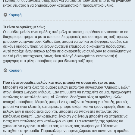
Γενικώς, οι συντονιστές υπάρχουν για να αποτρέπουν μέλη από το να βγαίνουν
εκτός θέματος ή να δημοσιεύουν καταχρηστικό ή προσβλητικό υλικό.
Κορυφή
Τι είναι οι ομάδες μελών;
Οι ομάδες μελών είναι ομάδες από μέλη οι οποίες μοιράζουν την κοινότητα σε
διαχειρίσιμα τμήματα με τα οποία οι διαχειριστές του συστήματος συζητήσεων
μπορούν να εργαστούν. Κάθε μέλος μπορεί να ανήκει σε διάφορες ομάδες και
σε κάθε ομάδα μπορεί να έχουν ανατεθεί επιμέρους δικαιώματα πρόσβασης.
Αυτό παρέχει έναν εύκολο τρόπο σε διαχειριστές να αλλάξουν τα δικαιώματα για
πολλά μέλη ταυτόχρονα, όπως είναι αλλαγή δικαιωμάτων συντονιστή ή
χορήγηση στα μέλη πρόσβαση σε μια ιδιωτική συζήτηση.
Κορυφή
Πού είναι οι ομάδες μελών και πώς μπορώ να συμμετάσχω σε μια;
Μπορείτε να δείτε όλες τις ομάδες μελών μέσω του συνδέσμου “Ομάδες μελών”
στον Πίνακα Ελέγχου Μέλους. Εάν επιθυμείτε να ενταχθείτε σε μια, προχωρήστε
πατώντας το κατάλληλο κουμπί. Ωστόσο, δεν έχουν όλες οι ομάδες μελών
ανοιχτή πρόσβαση. Μερικές μπορεί να χρειάζονται έγκριση για ένταξη, μερικές
μπορεί να είναι κλειστές και μερικές μπορεί ακόμη και να έχουν κρυφές ιδιότητες
μελών. Εάν η ομάδα είναι ανοιχτή, μπορείτε να ενταχθείτε πατώντας στο
κατάλληλο κουμπί. Εάν χρειάζεται έγκριση για ένταξη μπορείτε να ζητήσετε να
ενταχθείτε πατώντας στο κατάλληλο κουμπί. Ο συντονιστής της ομάδας θα
χρειαστεί να εγκρίνει το αίτημα σας και ίσως σας ρωτήσει γιατί θέλετε να
ενταχθείτε στην ομάδα. Παρακαλώ μην παρενοχλήσετε τον συντονιστή ομάδας