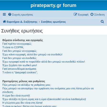
pirateparty.gr forum
Συχνές ερωτήσεις
Εγγραφή
Σύνδεση
Α
Ευρετήριο Δ. Συζήτησης
Συνήθεις ερωτήσεις
ν
Συνήθεις ερωτήσεις
α
ζ
Θέματα σύνδεσης και εγγραφής
Γιατί πρέπει να εγγραφώ;
ή
Τι είναι το COPPA;
τ
Γιατί δεν μπορώ να εγγραφώ;
Έχω κάνει εγγραφή, αλλά δεν μπορώ να συνδεθώ!
η
Γιατί δεν μπορώ να συνδεθώ;
Έχω εγγραφεί κατά το παρελθόν αλλά δεν μπορώ να συνδεθώ πλέον!
σ
Έχω ξεχάσει τον κωδικό μου!
η
Γιατί αποσυνδέομαι αυτόματα;
Τι κάνει η “Διαγραφή cookies”;
Προτιμήσεις μέλους και ρυθμίσεις
Πώς μπορώ να αλλάξω τις ρυθμίσεις μου;
Πώς μπορώ να αποτρέψω την εμφάνιση του ονόματος μου στη λίστα μελών σε
σύνδεση;
Η ώρα δεν είναι σωστή!
Έχω αλλάξει τη ζώνη ώρας και η ώρα εξακολουθεί να είναι λανθασμένη!
Η γλώσσα μου δεν είναι στη λίστα!
Τι είναι οι εικόνες δίπλα στο όνομα χρήστη μου;