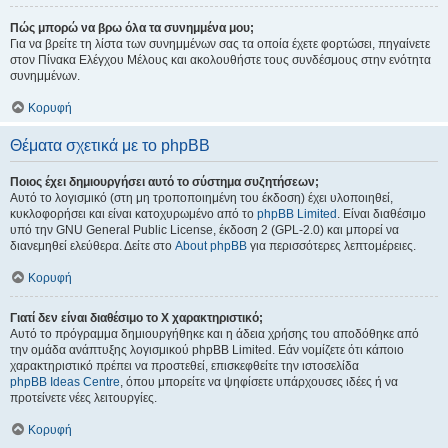
Πώς μπορώ να βρω όλα τα συνημμένα μου;
Για να βρείτε τη λίστα των συνημμένων σας τα οποία έχετε φορτώσει, πηγαίνετε
στον Πίνακα Ελέγχου Μέλους και ακολουθήστε τους συνδέσμους στην ενότητα
συνημμένων.
Κορυφή
Θέματα σχετικά με το phpBB
Ποιος έχει δημιουργήσει αυτό το σύστημα συζητήσεων;
Αυτό το λογισμικό (στη μη τροποποιημένη του έκδοση) έχει υλοποιηθεί,
κυκλοφορήσει και είναι κατοχυρωμένο από το
phpBB Limited
. Είναι διαθέσιμο
υπό την GNU General Public License, έκδοση 2 (GPL-2.0) και μπορεί να
διανεμηθεί ελεύθερα. Δείτε στο
About phpBB
για περισσότερες λεπτομέρειες.
Κορυφή
Γιατί δεν είναι διαθέσιμο το Χ χαρακτηριστικό;
Αυτό το πρόγραμμα δημιουργήθηκε και η άδεια χρήσης του αποδόθηκε από
την ομάδα ανάπτυξης λογισμικού phpBB Limited. Εάν νομίζετε ότι κάποιο
χαρακτηριστικό πρέπει να προστεθεί, επισκεφθείτε την ιστοσελίδα
phpBB Ideas Centre
, όπου μπορείτε να ψηφίσετε υπάρχουσες ιδέες ή να
προτείνετε νέες λειτουργίες.
Κορυφή