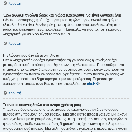
Κορυφή
Έχω αλλάξει τη ζώνη ώρας και η ώρα εξακολουθεί να είναι λανθασμένη!
Εάν είστε σίγουρος (-η) ότι έχετε ρυθμίσει τη ζώνη ώρας σωστά και η ώρα
εξακολουθεί να είναι λανθασμένη, τότε ή ώρα που είναι αποθηκευμένη στο
ρολόι του διακομιστή είναι εσφαλμένη. Παρακαλώ να ειδοποιήσετε κάποιον
διαχειριστή για να διορθώσει το πρόβλημα.
Κορυφή
Η γλώσσα μου δεν είναι στη λίστα!
Είτε ο διαχειριστής δεν έχει εγκαταστήσει τη γλώσσα σας ή κανείς δεν έχει
μεταφράσει αυτό το σύστημα συζητήσεων στη γλώσσα σας. Προσπαθήστε να
ζητήσετε από κάποιον διαχειριστή του συστήματος συζητήσεων αν μπορεί να
εγκαταστήσει το πακέτο γλώσσας που χρειάζεστε. Εάν το πακέτο γλώσσας δεν
υπάρχει, μπορείτε να δημιουργήσετε μια νέα μετάφραση. Περισσότερες
πληροφορίες μπορείτε να βρείτε στην ιστοσελίδα του
phpBB
®.
Κορυφή
Τι είναι οι εικόνες δίπλα στο όνομα χρήστη μου;
Υπάρχουν δύο εικόνες οι οποίες μπορεί να εμφανιστούν μαζί με το όνομα
μέλους στην προβολή δημοσιεύσεων. Μια από αυτές μπορεί να είναι μια εικόνα
που σχετίζεται με το βαθμό σας, γενικώς με τη μορφή των άστρων, τετραγώνων
ή κουκίδων, υποδεικνύοντας πόσες δημοσιεύσεις έχετε κάνει ή το αξίωμα σας
στο σύστημα συζητήσεων. Μια άλλη, συνήθως μεγαλύτερη, εικόνα είναι γνωστή