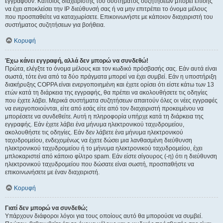
εγγραφούν. Κάποιος διαχειριστής του συστήματος συζητήσεων μπορεί επίσης
να έχει αποκλείσει την IP διεύθυνσή σας ή να μην επιτρέπει το όνομα μέλους
που προσπαθείτε να καταχωρίσετε. Επικοινωνήστε με κάποιον διαχειριστή του
συστήματος συζητήσεων για βοήθεια.
Κορυφή
Έχω κάνει εγγραφή, αλλά δεν μπορώ να συνδεθώ!
Πρώτα, ελέγξτε το όνομα μέλους και τον κωδικό πρόσβασής σας. Εάν αυτά είναι
σωστά, τότε ένα από τα δύο πράγματα μπορεί να έχει συμβεί. Εάν η υποστήριξη
διακήρυξης COPPA είναι ενεργοποιημένη και έχετε ορίσει ότι είστε κάτω των 13
ετών κατά τη διάρκεια της εγγραφής, θα πρέπει να ακολουθήσετε τις οδηγίες
που έχετε λάβει. Μερικά συστήματα συζητήσεων απαιτούν όλες οι νέες εγγραφές
να ενεργοποιούνται, είτε από εσάς είτε από τον διαχειριστή προκειμένου να
μπορέσετε να συνδεθείτε. Αυτή η πληροφορία υπήρχε κατά τη διάρκεια της
εγγραφής. Εάν έχετε λάβει ένα μήνυμα ηλεκτρονικού ταχυδρομείου,
ακολουθήστε τις οδηγίες. Εάν δεν λάβετε ένα μήνυμα ηλεκτρονικού
ταχυδρομείου, ενδεχομένως να έχετε δώσει μια λανθασμένη διεύθυνση
ηλεκτρονικού ταχυδρομείου ή το μήνυμα ηλεκτρονικού ταχυδρομείου, έχει
μπλοκαριστεί από κάποιο φίλτρο spam. Εάν είστε σίγουρος (-η) ότι η διεύθυνση
ηλεκτρονικού ταχυδρομείου που δώσατε είναι σωστή, προσπαθήστε να
επικοινωνήσετε με έναν διαχειριστή.
Κορυφή
Γιατί δεν μπορώ να συνδεθώ;
Υπάρχουν διάφοροι λόγοι για τους οποίους αυτό θα μπορούσε να συμβεί.