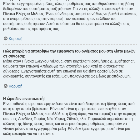
Εάν είστε εγγεγραμμένο μέλος, όλες οι ρυθμίσεις σας αποθηκεύονται στη βάση
δεδομένων του συστήματος συζητήσεων. Για να τις αλλάξετε, επισκεφθείτε τον
Πίνακα Ελέγχου Μέλους. Ένας σύνδεσμος μπορεί συνήθως να βρεθεί πατώντας
στο όνομα μέλους σας στην κορυφή των περισσότερων σελίδων του
συστήματος συζητήσεων. Αυτό το σύστημα θα σας επιτρέψει να αλλάξετε τις
ρυθμίσεις και τις προτιμήσεις σας.
Κορυφή
Πώς μπορώ να αποτρέψω την εμφάνιση του ονόματος μου στη λίστα μελών
σε σύνδεση;
Μέσα στον Πίνακα Ελέγχου Μέλους, στην καρτέλα “Προτιμήσεις Δ. Συζήτησης”,
θα βρείτε την επιλογή
Απόκρυψη των στοιχείων μου κατά τη διάρκεια της
σύνδεσης
. Ενεργοποιήστε αυτή την επιλογή και θα είστε ορατοί μόνο σε
διαχειριστές, συντονιστές και εσάς. Θα υπολογίζεστε ως μέλος με απόκρυψη.
Κορυφή
Η ώρα δεν είναι σωστή!
Είναι πιθανό η ώρα που εμφανίζεται να είναι από διαφορετική ζώνης ώρας από
αυτή στην οποία βρίσκεστε. Εάν αυτή είναι η περίπτωση, επισκεφθείτε τον
Πίνακα Ελέγχου Μέλους και αλλάξτε τη ζώνη ώρας για να ταιριάζει στην περιοχή
σας, π.χ. Λονδίνο, Παρίσι, Νέα Υόρκη, Σίδνεϋ, κλπ. Παρακαλώ σημειώστε ότι η
αλλαγή της ζώνης ώρας, όπως και οι περισσότερες ρυθμίσεις, μπορούν να
γίνουν μόνον από εγγεγραμμένα μέλη. Εάν δεν έχετε εγγραφεί, αυτή είναι μια
καλή ευκαιρία για να το κάνετε.