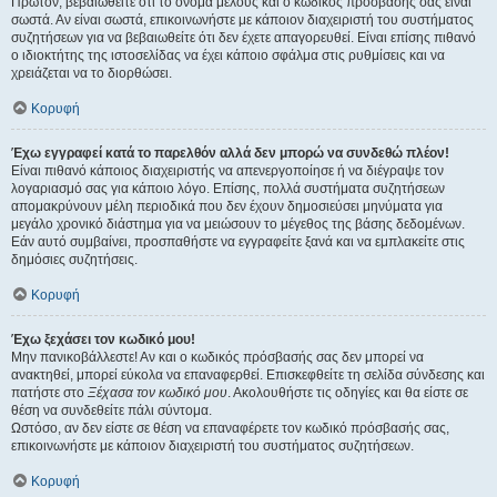
Πρώτον, βεβαιωθείτε ότι το όνομα μέλους και ο κωδικός πρόσβασής σας είναι
σωστά. Αν είναι σωστά, επικοινωνήστε με κάποιον διαχειριστή του συστήματος
συζητήσεων για να βεβαιωθείτε ότι δεν έχετε απαγορευθεί. Είναι επίσης πιθανό
ο ιδιοκτήτης της ιστοσελίδας να έχει κάποιο σφάλμα στις ρυθμίσεις και να
χρειάζεται να το διορθώσει.
Κορυφή
Έχω εγγραφεί κατά το παρελθόν αλλά δεν μπορώ να συνδεθώ πλέον!
Είναι πιθανό κάποιος διαχειριστής να απενεργοποίησε ή να διέγραψε τον
λογαριασμό σας για κάποιο λόγο. Επίσης, πολλά συστήματα συζητήσεων
απομακρύνουν μέλη περιοδικά που δεν έχουν δημοσιεύσει μηνύματα για
μεγάλο χρονικό διάστημα για να μειώσουν το μέγεθος της βάσης δεδομένων.
Εάν αυτό συμβαίνει, προσπαθήστε να εγγραφείτε ξανά και να εμπλακείτε στις
δημόσιες συζητήσεις.
Κορυφή
Έχω ξεχάσει τον κωδικό μου!
Μην πανικοβάλλεστε! Αν και ο κωδικός πρόσβασής σας δεν μπορεί να
ανακτηθεί, μπορεί εύκολα να επαναφερθεί. Επισκεφθείτε τη σελίδα σύνδεσης και
πατήστε στο
Ξέχασα τον κωδικό μου
. Ακολουθήστε τις οδηγίες και θα είστε σε
θέση να συνδεθείτε πάλι σύντομα.
Ωστόσο, αν δεν είστε σε θέση να επαναφέρετε τον κωδικό πρόσβασής σας,
επικοινωνήστε με κάποιον διαχειριστή του συστήματος συζητήσεων.
Κορυφή